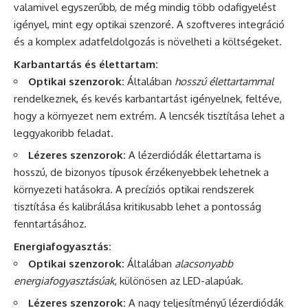
valamivel egyszerűbb, de még mindig több odafigyelést
igényel, mint egy optikai szenzoré. A szoftveres integráció
és a komplex adatfeldolgozás is növelheti a költségeket.
Karbantartás és élettartam:
Optikai szenzorok:
Általában
hosszú élettartammal
rendelkeznek, és kevés karbantartást igényelnek, feltéve,
hogy a környezet nem extrém. A lencsék tisztítása lehet a
leggyakoribb feladat.
Lézeres szenzorok:
A lézerdiódák élettartama is
hosszú, de bizonyos típusok érzékenyebbek lehetnek a
környezeti hatásokra. A precíziós optikai rendszerek
tisztítása és kalibrálása kritikusabb lehet a pontosság
fenntartásához.
Energiafogyasztás:
Optikai szenzorok:
Általában
alacsonyabb
energiafogyasztásúak
, különösen az LED-alapúak.
Lézeres szenzorok:
A nagy teljesítményű lézerdiódák