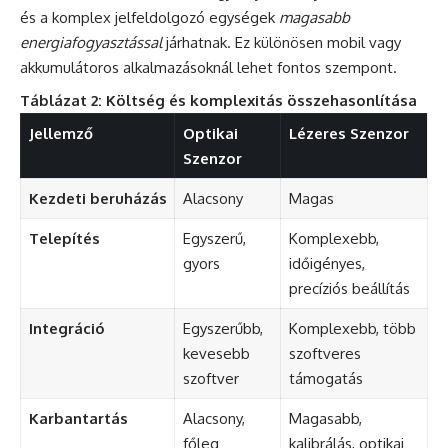
és a komplex jelfeldolgozó egységek
magasabb
energiafogyasztással
járhatnak. Ez különösen mobil vagy
akkumulátoros alkalmazásoknál lehet fontos szempont.
Táblázat 2: Költség és komplexitás összehasonlítása
Jellemző
Optikai
Lézeres Szenzor
Szenzor
Kezdeti beruházás
Alacsony
Magas
Telepítés
Egyszerű,
Komplexebb,
gyors
időigényes,
precíziós beállítás
Integráció
Egyszerűbb,
Komplexebb, több
kevesebb
szoftveres
szoftver
támogatás
Karbantartás
Alacsony,
Magasabb,
főleg
kalibrálás, optikai