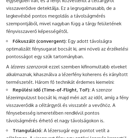
egységben van, és a fényt közvetlenül a céltárgyról
visszaverődve detektálja. Ez a legrugalmasabb, de a
legkevésbé pontos megoldás a távolságmérés
szempontjából, mivel nagyban függ a tárgy felületének
fényvisszaverő képességétől.
Fókuszált (convergent):
Egy adott távolságra
optimalizált fénysugarat bocsát ki, ami növeli az érzékelési
pontosságot egy szűk tartományban.
A
lézeres szenzorok
ezzel szemben kifinomultabb elveket
alkalmaznak, kihasználva a lézerfény koherens és irányított
természetét. Három fő technikát érdemes kiemelni:
Repülési idő (Time-of-Flight, ToF):
A szenzor
lézerimpulzust bocsát ki, majd méri azt az időt, amíg a fény
visszaverődik a céltárgyról és visszatér a vevőhöz. A
fénysebesség ismeretében rendkívül pontos
távolságmérés érhető el nagy távolságokon is.
Trianguláció:
A lézersugár egy pontot vetít a