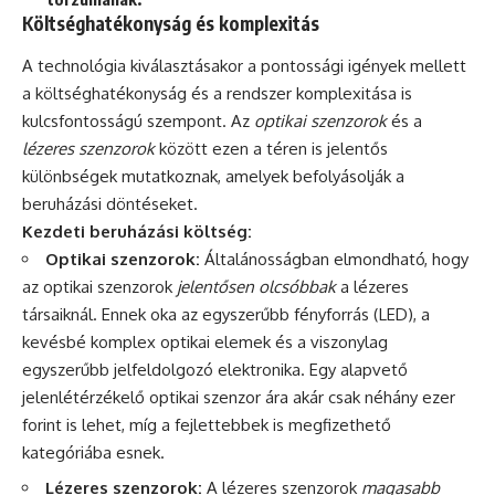
Költséghatékonyság és komplexitás
A technológia kiválasztásakor a pontossági igények mellett
a költséghatékonyság és a rendszer komplexitása is
kulcsfontosságú szempont. Az
optikai szenzorok
és a
lézeres szenzorok
között ezen a téren is jelentős
különbségek mutatkoznak, amelyek befolyásolják a
beruházási döntéseket.
Kezdeti beruházási költség:
Optikai szenzorok:
Általánosságban elmondható, hogy
az optikai szenzorok
jelentősen olcsóbbak
a lézeres
társaiknál. Ennek oka az egyszerűbb fényforrás (LED), a
kevésbé komplex optikai elemek és a viszonylag
egyszerűbb jelfeldolgozó elektronika. Egy alapvető
jelenlétérzékelő optikai szenzor ára akár csak néhány ezer
forint is lehet, míg a fejlettebbek is megfizethető
kategóriába esnek.
Lézeres szenzorok:
A lézeres szenzorok
magasabb