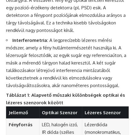
céltárgyra. A visszavert fény egy optikai lencsén keresztül
egy pozíció-érzékeny detektorra (pl. PSD) esik. A
detektoron a fénypont pozíciójának elmozdulása arányos a
tárgy távolságával. Ez a technika kisebb távolságokon
rendkívül nagy pontosságot kínál.
Interferometria:
A legprecízebb lézeres mérési
módszer, amely a fény hullámtermészetét használja ki. A
lézersugár felosztódik, az egyik sugár egy referenciaúton, a
másik a mérendő tárgyon halad keresztül. A két sugár
találkozásakor létrejövő interferencia mintázatából
következtetnek a rendkívül kis elmozdulásokra vagy
távolságváltozásokra, akár nanométeres pontossággal.
Táblázat 1: Alapvető műszaki különbségek optikai és
lézeres szenzorok között
Jellemző
Optikai Szenzor
Lézeres Szenzor
Fényforrás
LED, halogén izzó,
Lézerdióda
IR dióda (széles
(monokromatikus,