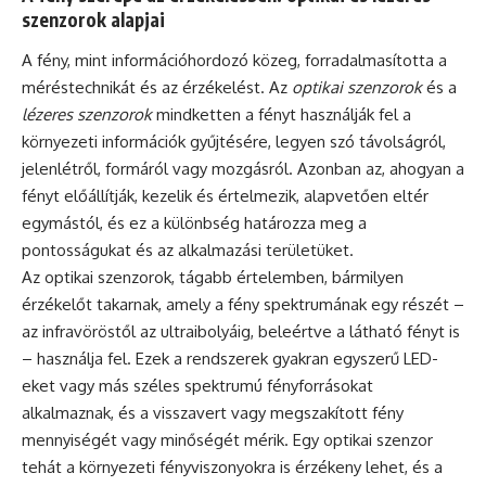
szenzorok alapjai
A fény, mint információhordozó közeg, forradalmasította a
méréstechnikát és az érzékelést. Az
optikai szenzorok
és a
lézeres szenzorok
mindketten a fényt használják fel a
környezeti információk gyűjtésére, legyen szó távolságról,
jelenlétről, formáról vagy mozgásról. Azonban az, ahogyan a
fényt előállítják, kezelik és értelmezik, alapvetően eltér
egymástól, és ez a különbség határozza meg a
pontosságukat és az alkalmazási területüket.
Az optikai szenzorok, tágabb értelemben, bármilyen
érzékelőt takarnak, amely a fény spektrumának egy részét –
az infravöröstől az ultraibolyáig, beleértve a látható fényt is
– használja fel. Ezek a rendszerek gyakran egyszerű LED-
eket vagy más széles spektrumú fényforrásokat
alkalmaznak, és a visszavert vagy megszakított fény
mennyiségét vagy minőségét mérik. Egy optikai szenzor
tehát a környezeti fényviszonyokra is érzékeny lehet, és a