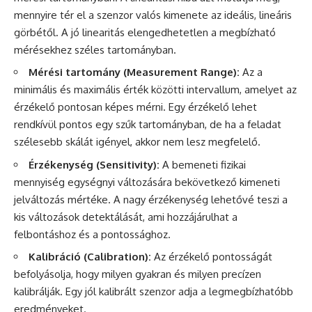
mennyire tér el a szenzor valós kimenete az ideális, lineáris
görbétől. A jó linearitás elengedhetetlen a megbízható
mérésekhez széles tartományban.
Mérési tartomány (Measurement Range):
Az a
minimális és maximális érték közötti intervallum, amelyet az
érzékelő pontosan képes mérni. Egy érzékelő lehet
rendkívül pontos egy szűk tartományban, de ha a feladat
szélesebb skálát igényel, akkor nem lesz megfelelő.
Érzékenység (Sensitivity):
A bemeneti fizikai
mennyiség egységnyi változására bekövetkező kimeneti
jelváltozás mértéke. A nagy érzékenység lehetővé teszi a
kis változások detektálását, ami hozzájárulhat a
felbontáshoz és a pontossághoz.
Kalibráció (Calibration):
Az érzékelő pontosságát
befolyásolja, hogy milyen gyakran és milyen precízen
kalibrálják. Egy jól kalibrált szenzor adja a legmegbízhatóbb
eredményeket.