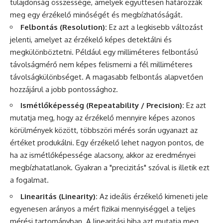
tulajdonság összessége, amelyek együttesen határozzák
meg egy érzékelő minőségét és megbízhatóságát.
Felbontás (Resolution):
Ez azt a legkisebb változást
jelenti, amelyet az érzékelő képes detektálni és
megkülönböztetni. Például egy milliméteres felbontású
távolságmérő nem képes felismerni a fél milliméteres
távolságkülönbséget. A magasabb felbontás alapvetően
hozzájárul a jobb pontossághoz.
Ismétlőképesség (Repeatability / Precision):
Ez azt
mutatja meg, hogy az érzékelő mennyire képes azonos
körülmények között, többszöri mérés során ugyanazt az
értéket produkálni. Egy érzékelő lehet nagyon pontos, de
ha az ismétlőképessége alacsony, akkor az eredményei
megbízhatatlanok. Gyakran a "precizitás" szóval is illetik ezt
a fogalmat.
Linearitás (Linearity):
Az ideális érzékelő kimeneti jele
egyenesen arányos a mért fizikai mennyiséggel a teljes
mérési tartományban. A linearitási hiba azt mutatja meg,