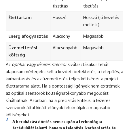
tisztítás
tisztítás
Élettartam
Hosszú
Hosszú (jó kezelés
mellett)
Energiafogyasztás
Alacsony
Magasabb
Üzemeltetési
Alacsonyabb
Magasabb
költség
Az
optikai vagy lézeres szenzor
kiválasztásakor tehát
alaposan mérlegelni kell a kezdeti befektetés, a telepítés, a
karbantartás és az üzemeltetés teljes költségét a projekt
élettartama alatt. Ha a pontossági igények nem extrémek,
az optikai szenzorok költséghatékonyabb megoldást
kínálhatnak. Azonban, ha a precizitás kritikus, a lézeres
szenzorok által kínált előnyök felülmúlják a magasabb
költségeket.
A beruházási döntés nem csupán a technológia
árcéduláját jelenti, hanem a telepítés, karbantartás és