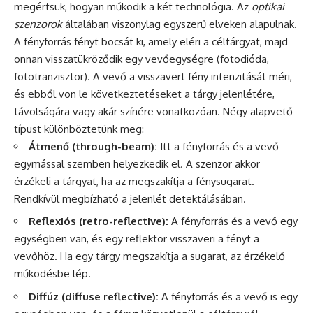
megértsük, hogyan működik a két technológia. Az
optikai
szenzorok
általában viszonylag egyszerű elveken alapulnak.
A fényforrás fényt bocsát ki, amely eléri a céltárgyat, majd
onnan visszatükröződik egy vevőegységre (fotodióda,
fototranzisztor). A vevő a visszavert fény intenzitását méri,
és ebből von le következtetéseket a tárgy jelenlétére,
távolságára vagy akár színére vonatkozóan. Négy alapvető
típust különböztetünk meg:
Átmenő (through-beam):
Itt a fényforrás és a vevő
egymással szemben helyezkedik el. A szenzor akkor
érzékeli a tárgyat, ha az megszakítja a fénysugarat.
Rendkívül megbízható a jelenlét detektálásában.
Reflexiós (retro-reflective):
A fényforrás és a vevő egy
egységben van, és egy reflektor visszaveri a fényt a
vevőhöz. Ha egy tárgy megszakítja a sugarat, az érzékelő
működésbe lép.
Diffúz (diffuse reflective):
A fényforrás és a vevő is egy