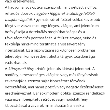
való érzékenység.
A hagyományos optikai szenzorok, mint például a diffúz
reflexiós típusok,
nagyban függenek a céltárgy felületi
tulajdonságaitól
. Egy matt, sötét felület sokkal kevesebb
fényt ver vissza, mint egy fényes, világos, ami jelentősen
befolyásolja a detektálás megbízhatóságát és a
távolságmérés pontosságát. A felület anyaga, színe és
textúrája mind-mind torzíthatja a visszavert fény
intenzitását. Ez a bizonytalanság különösen problémás
lehet olyan környezetben, ahol a tárgyak tulajdonságai
változhatnak.
A
környezeti fény
szintén jelentős kihívást jelenthet. A
napfény, a mesterséges világítás vagy más fényforrások
zavarhatják a szenzor saját kibocsátott fényének
detektálását, ami hamis pozitív vagy negatív érzékeléseket
eredményezhet. Bár sok modern optikai szenzor rendelkezik
valamilyen beépített szűrővel vagy modulált fény
kibocsátással a zavarok minimalizálására, ezek a