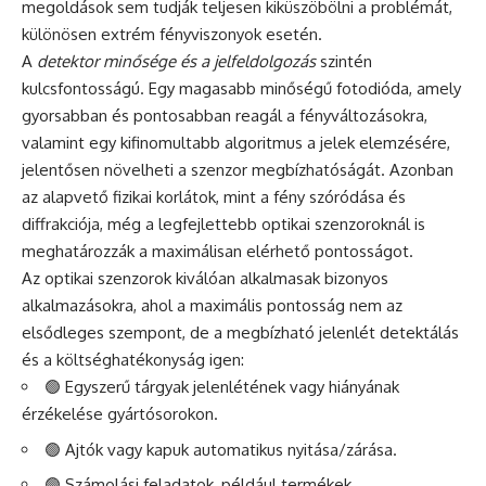
megoldások sem tudják teljesen kiküszöbölni a problémát,
különösen extrém fényviszonyok esetén.
A
detektor minősége és a jelfeldolgozás
szintén
kulcsfontosságú. Egy magasabb minőségű fotodióda, amely
gyorsabban és pontosabban reagál a fényváltozásokra,
valamint egy kifinomultabb algoritmus a jelek elemzésére,
jelentősen növelheti a szenzor megbízhatóságát. Azonban
az alapvető fizikai korlátok, mint a fény szóródása és
diffrakciója, még a legfejlettebb optikai szenzoroknál is
meghatározzák a maximálisan elérhető pontosságot.
Az optikai szenzorok kiválóan alkalmasak bizonyos
alkalmazásokra, ahol a maximális pontosság nem az
elsődleges szempont, de a megbízható jelenlét detektálás
és a költséghatékonyság igen:
🟢 Egyszerű tárgyak jelenlétének vagy hiányának
érzékelése gyártósorokon.
🟢 Ajtók vagy kapuk automatikus nyitása/zárása.
🟢 Számolási feladatok, például termékek