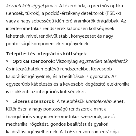
kezdeti költséggel
járnak. A lézerdióda, a precíziós optika
(lencsék, tükrök), a pozíció-érzékeny detektorok (PSD-k)
vagy a nagy sebességű időmérő áramkörök drágábbak. Az
interferometrikus rendszerek különösen költségesek
lehetnek, mivel rendkívül stabil környezetet és nagy
pontosságú komponenseket igényelnek.
Telepítési és integrációs költségek:
Optikai szenzorok:
Viszonylag
egyszerűen telepíthetők
és integrálhatók meglévő rendszerekbe. Kevesebb
kalibrálást igényelnek, és a beállításuk is gyorsabb. Az
egyszerűbb kábelezés és a kevesebb kiegészítő elektronika
is csökkenti az integrációs költségeket.
Lézeres szenzorok:
A telepítésük
komplexebb
lehet.
Különösen a nagy pontosságú rendszerek, mint a
triangulációs vagy interferometrikus szenzorok, precíz
mechanikai rögzítést, gondos beállítást és gyakori
kalibrálást igényelhetnek. A ToF szenzorok integrációja