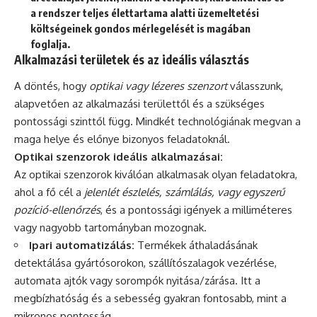
a rendszer teljes élettartama alatti üzemeltetési
költségeinek gondos mérlegelését is magában
foglalja.
Alkalmazási területek és az ideális választás
A döntés, hogy
optikai vagy lézeres szenzort
válasszunk,
alapvetően az alkalmazási területtől és a szükséges
pontossági szinttől függ. Mindkét technológiának megvan a
maga helye és előnye bizonyos feladatoknál.
Optikai szenzorok ideális alkalmazásai:
Az optikai szenzorok kiválóan alkalmasak olyan feladatokra,
ahol a fő cél a
jelenlét észlelés, számlálás, vagy egyszerű
pozíció-ellenőrzés
, és a pontossági igények a milliméteres
vagy nagyobb tartományban mozognak.
Ipari automatizálás:
Termékek áthaladásának
detektálása gyártósorokon, szállítószalagok vezérlése,
automata ajtók vagy sorompók nyitása/zárása. Itt a
megbízhatóság és a sebesség gyakran fontosabb, mint a
mikronos pontosság.