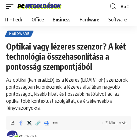
Aa
Font
Resizer
IT – Tech
Office
Business
Hardware
Software
HARDWARE
Optikai vagy lézeres szenzor? A két
technológia összehasonlítása a
pontosság szempontjából
Az optikai (kamera/LED) és a lézeres (LiDAR/ToF) szenzorok
pontosságban különböznek: a lézeres általában nagyobb
pontosságot, kisebb hibát és hosszabb hatótávot ad; az
optikai több kontextust szolgáltat, de érzékenyebb a
fényviszonyokra.
31 Min. olvasás
PC
2025.12.12.