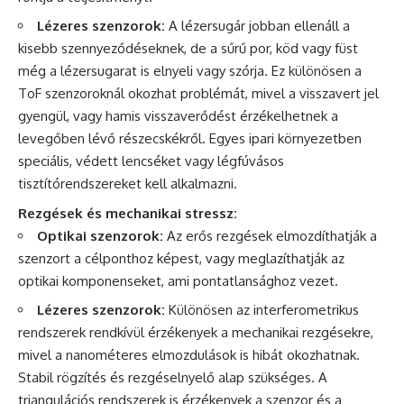
Lézeres szenzorok:
A lézersugár jobban ellenáll a
kisebb szennyeződéseknek, de a sűrű por, köd vagy füst
még a lézersugarat is elnyeli vagy szórja. Ez különösen a
ToF szenzoroknál okozhat problémát, mivel a visszavert jel
gyengül, vagy hamis visszaverődést érzékelhetnek a
levegőben lévő részecskékről. Egyes ipari környezetben
speciális, védett lencséket vagy légfúvásos
tisztítórendszereket kell alkalmazni.
Rezgések és mechanikai stressz:
Optikai szenzorok:
Az erős rezgések elmozdíthatják a
szenzort a célponthoz képest, vagy meglazíthatják az
optikai komponenseket, ami pontatlansághoz vezet.
Lézeres szenzorok:
Különösen az interferometrikus
rendszerek rendkívül érzékenyek a mechanikai rezgésekre,
mivel a nanométeres elmozdulások is hibát okozhatnak.
Stabil rögzítés és rezgéselnyelő alap szükséges. A
triangulációs rendszerek is érzékenyek a szenzor és a