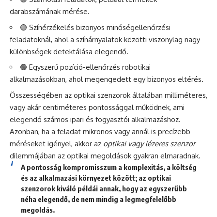
darabszámának mérése.
🟢 Színérzékelés bizonyos minőségellenőrzési
feladatoknál, ahol a színárnyalatok közötti viszonylag nagy
különbségek detektálása elegendő.
🟢 Egyszerű pozíció-ellenőrzés robotikai
alkalmazásokban, ahol megengedett egy bizonyos eltérés.
Összességében az optikai szenzorok általában milliméteres,
vagy akár centiméteres pontossággal működnek, ami
elegendő számos ipari és fogyasztói alkalmazáshoz.
Azonban, ha a feladat mikronos vagy annál is precízebb
méréseket igényel, akkor az
optikai vagy lézeres szenzor
dilemmájában az optikai megoldások gyakran elmaradnak.
A pontosság kompromisszum a komplexitás, a költség
és az alkalmazási környezet között; az optikai
szenzorok kiváló példái annak, hogy az egyszerűbb
néha elegendő, de nem mindig a legmegfelelőbb
megoldás.