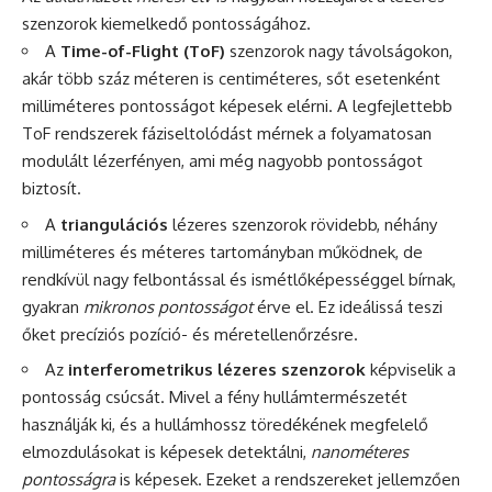
szenzorok kiemelkedő pontosságához.
A
Time-of-Flight (ToF)
szenzorok nagy távolságokon,
akár több száz méteren is centiméteres, sőt esetenként
milliméteres pontosságot képesek elérni. A legfejlettebb
ToF rendszerek fáziseltolódást mérnek a folyamatosan
modulált lézerfényen, ami még nagyobb pontosságot
biztosít.
A
triangulációs
lézeres szenzorok rövidebb, néhány
milliméteres és méteres tartományban működnek, de
rendkívül nagy felbontással és ismétlőképességgel bírnak,
gyakran
mikronos pontosságot
érve el. Ez ideálissá teszi
őket precíziós pozíció- és méretellenőrzésre.
Az
interferometrikus lézeres szenzorok
képviselik a
pontosság csúcsát. Mivel a fény hullámtermészetét
használják ki, és a hullámhossz töredékének megfelelő
elmozdulásokat is képesek detektálni,
nanométeres
pontosságra
is képesek. Ezeket a rendszereket jellemzően