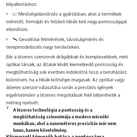
képalkotáshoz.
📈 Minőségellenőrzés a gyártásban, ahol a termékek
méretét, formáját és felületi hibáit kell nagy pontossággal
ellenőrizni.
🛰️ Geodéziai felmérések, távolságmérés és
terepmodellezés nagy területeken.
Bár a lézeres szenzorok drágábbak és komplexebbek, mint
optikai társaik, az általuk kínált kiemelkedő pontosság és
megbízhatóság sok esetben indokolttá teszi a beruházást,
különösen, ha a hibák költségei magasak. Az
optikai vagy
lézeres szenzor
választása során a precíziós igények
egyértelműen a lézeres megoldások felé billenthetik a
mérleg nyelvét.
A lézeres technológia a pontosság és a
megbízhatóság szinonimája a modern mérnöki
munkában, ahol a nanométeres precizitás már nem
luxus, hanem követelmény.
Környezeti tényezők hatása a pontosságra