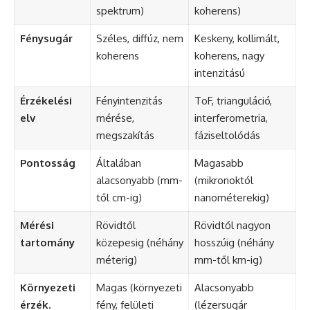
spektrum)
koherens)
Fénysugár
Széles, diffúz, nem
Keskeny, kollimált,
koherens
koherens, nagy
intenzitású
Érzékelési
Fényintenzitás
ToF, trianguláció,
elv
mérése,
interferometria,
megszakítás
fáziseltolódás
Pontosság
Általában
Magasabb
alacsonyabb (mm-
(mikronoktól
től cm-ig)
nanométerekig)
Mérési
Rövidtől
Rövidtől nagyon
tartomány
közepesig (néhány
hosszúig (néhány
méterig)
mm-től km-ig)
Környezeti
Magas (környezeti
Alacsonyabb
érzék.
fény, felületi
(lézersugár