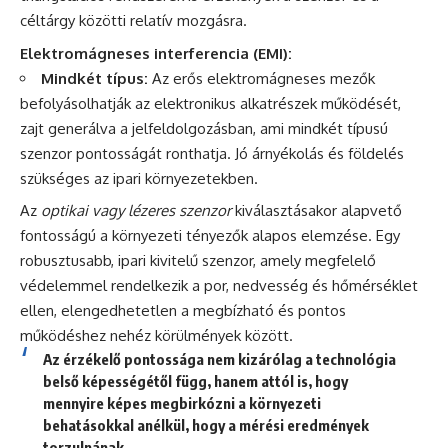
céltárgy közötti relatív mozgásra.
Elektromágneses interferencia (EMI):
Mindkét típus:
Az erős elektromágneses mezők
befolyásolhatják az elektronikus alkatrészek működését,
zajt generálva a jelfeldolgozásban, ami mindkét típusú
szenzor pontosságát ronthatja. Jó árnyékolás és földelés
szükséges az ipari környezetekben.
Az
optikai vagy lézeres szenzor
kiválasztásakor alapvető
fontosságú a környezeti tényezők alapos elemzése. Egy
robusztusabb, ipari kivitelű szenzor, amely megfelelő
védelemmel rendelkezik a por, nedvesség és hőmérséklet
ellen, elengedhetetlen a megbízható és pontos
működéshez nehéz körülmények között.
Az érzékelő pontossága nem kizárólag a technológia
belső képességétől függ, hanem attól is, hogy
mennyire képes megbirkózni a környezeti
behatásokkal anélkül, hogy a mérési eredmények
torzulnának.