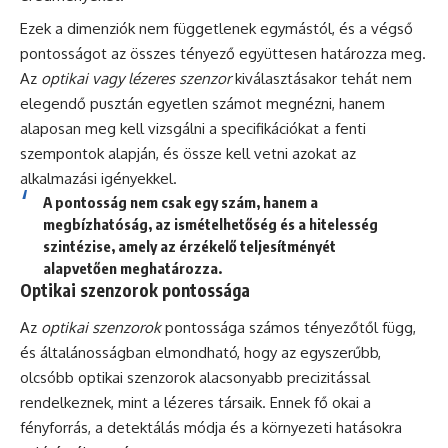
Ezek a dimenziók nem függetlenek egymástól, és a végső
pontosságot az összes tényező együttesen határozza meg.
Az
optikai vagy lézeres szenzor
kiválasztásakor tehát nem
elegendő pusztán egyetlen számot megnézni, hanem
alaposan meg kell vizsgálni a specifikációkat a fenti
szempontok alapján, és össze kell vetni azokat az
alkalmazási igényekkel.
A pontosság nem csak egy szám, hanem a
megbízhatóság, az ismételhetőség és a hitelesség
szintézise, amely az érzékelő teljesítményét
alapvetően meghatározza.
Optikai szenzorok pontossága
Az
optikai szenzorok
pontossága számos tényezőtől függ,
és általánosságban elmondható, hogy az egyszerűbb,
olcsóbb optikai szenzorok alacsonyabb precizitással
rendelkeznek, mint a lézeres társaik. Ennek fő okai a
fényforrás, a detektálás módja és a környezeti hatásokra