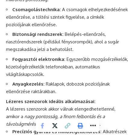
Csomagolástechnika:
A csomagok elhelyezkedésének
ellenőrzése, a töltési szintek figyelése, a címkék
pozíciójának ellenőrzése.
Biztonsági rendszerek:
Belépés-ellenőrzés,
riasztórendszerek (például fénysorompók), ahol a sugár
megszakadása jelzi a behatolást.
Fogyasztói elektronika:
Egyszerűbb mozgásérzékelők,
közelségérzékelők telefonokban, automatikus
világításkapcsolók.
Anyagkezelés:
Raklapok, dobozok pozíciójának
ellenőrzése raktárakban.
Lézeres szenzorok ideális alkalmazásai:
A lézeres szenzorok akkor válnak elengedhetetlenné,
amikor a
nagy pontosság, a finom felbontás és a
távolságmérés precizitása
kiemelt fontosságú.
Precíziós gyártás és minőségellenőrzés:
Alkatrészek