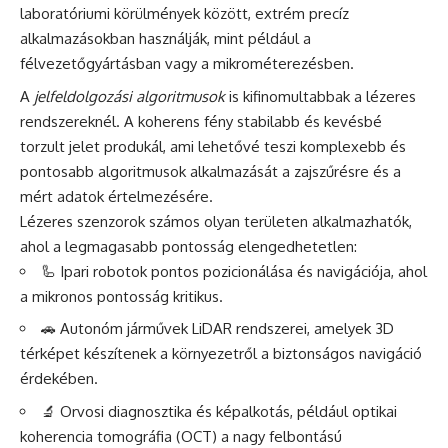
laboratóriumi körülmények között, extrém precíz
alkalmazásokban használják, mint például a
félvezetőgyártásban vagy a mikrométerezésben.
A
jelfeldolgozási algoritmusok
is kifinomultabbak a lézeres
rendszereknél. A koherens fény stabilabb és kevésbé
torzult jelet produkál, ami lehetővé teszi komplexebb és
pontosabb algoritmusok alkalmazását a zajszűrésre és a
mért adatok értelmezésére.
Lézeres szenzorok számos olyan területen alkalmazhatók,
ahol a legmagasabb pontosság elengedhetetlen:
🦾 Ipari robotok pontos pozicionálása és navigációja, ahol
a mikronos pontosság kritikus.
🚗 Autonóm járművek LiDAR rendszerei, amelyek 3D
térképet készítenek a környezetről a biztonságos navigáció
érdekében.
🔬 Orvosi diagnosztika és képalkotás, például optikai
koherencia tomográfia (OCT) a nagy felbontású