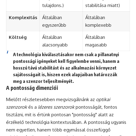
tulajdons.)
stabilitása miatt)
Komplexitás
Általában
Általában
egyszerűbb
komplexebb
Költség
Általában
Általában
alacsonyabb
magasabb
A technológia kiválasztásakor nem csak a pillanatnyi
pontossági igényeket kell figyelembe venni, hanem a
hosszú távú stabilitást és az alkalmazási környezet
sajátosságait is, hiszen ezek alapjaiban határozzák
meg a szenzor teljesítményét.
A pontosság dimenziói
Mielőtt részletesebben megvizsgálnánk az
optikai
szenzorok
és a
lézeres szenzorok
pontosságát, fontos
tisztázni, mit is értünk pontosan "pontosság" alatt az
érzékelő technológia kontextusában. A pontosság ugyanis
nem egyetlen, hanem több egymással összefüggő