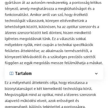
gyártáson át az autonóm rendszerekig, a pontosság kritikus
tényező, amely meghatározza a megbízhatóságot és a
funkcionalitást. Amikor arról van szó, hogy érzékelő
technológiát válasszunk, könnyen eltévedhetünk a
lehetőségek között, különösen, ha az
optikai szenzor
és a
lézeres szenzor
között kell dönteni, hiszen mindkettő
ígéretes megoldásnak tűnik. Ez a választás sokkal
mélyebbre nyúlik, mint csupán a technikai specifikációk
felületes áttekintése; az alkalmazás természetétől, a
környezeti kihívásoktól és a szükséges precíziós szinttől
függően az egyik megoldás messze felülmúlhatja a másikat.
Tartalom
Ez a mélyreható áttekintés célja, hogy eloszlassa a
bizonytalanságot e két kiemelkedő technológia körül.
Megvizsgáljuk mind az optikai, mind a lézeres szenzorok
alapvető működési elveit, azok erősségeit és
gyengeségeit, különös tekintettel a pontosságra.