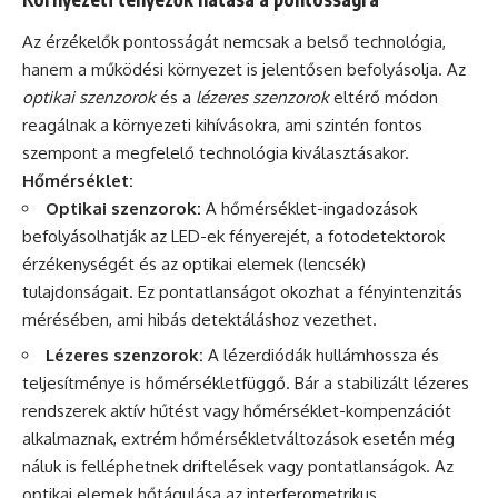
Az érzékelők pontosságát nemcsak a belső technológia,
hanem a működési környezet is jelentősen befolyásolja. Az
optikai szenzorok
és a
lézeres szenzorok
eltérő módon
reagálnak a környezeti kihívásokra, ami szintén fontos
szempont a megfelelő technológia kiválasztásakor.
Hőmérséklet:
Optikai szenzorok:
A hőmérséklet-ingadozások
befolyásolhatják az LED-ek fényerejét, a fotodetektorok
érzékenységét és az optikai elemek (lencsék)
tulajdonságait. Ez pontatlanságot okozhat a fényintenzitás
mérésében, ami hibás detektáláshoz vezethet.
Lézeres szenzorok:
A lézerdiódák hullámhossza és
teljesítménye is hőmérsékletfüggő. Bár a stabilizált lézeres
rendszerek aktív hűtést vagy hőmérséklet-kompenzációt
alkalmaznak, extrém hőmérsékletváltozások esetén még
náluk is felléphetnek driftelések vagy pontatlanságok. Az
optikai elemek hőtágulása az interferometrikus