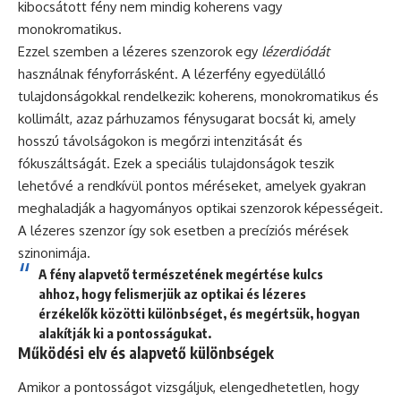
kibocsátott fény nem mindig koherens vagy
monokromatikus.
Ezzel szemben a lézeres szenzorok egy
lézerdiódát
használnak fényforrásként. A lézerfény egyedülálló
tulajdonságokkal rendelkezik: koherens, monokromatikus és
kollimált, azaz párhuzamos fénysugarat bocsát ki, amely
hosszú távolságokon is megőrzi intenzitását és
fókuszáltságát. Ezek a speciális tulajdonságok teszik
lehetővé a rendkívül pontos méréseket, amelyek gyakran
meghaladják a hagyományos optikai szenzorok képességeit.
A lézeres szenzor így sok esetben a precíziós mérések
szinonimája.
A fény alapvető természetének megértése kulcs
ahhoz, hogy felismerjük az optikai és lézeres
érzékelők közötti különbséget, és megértsük, hogyan
alakítják ki a pontosságukat.
Működési elv és alapvető különbségek
Amikor a pontosságot vizsgáljuk, elengedhetetlen, hogy