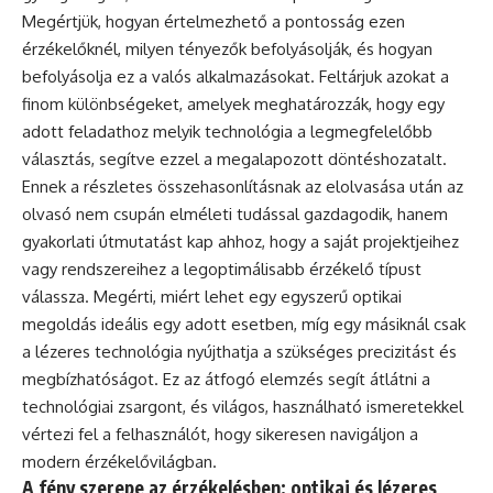
Megértjük, hogyan értelmezhető a pontosság ezen
érzékelőknél, milyen tényezők befolyásolják, és hogyan
befolyásolja ez a valós alkalmazásokat. Feltárjuk azokat a
finom különbségeket, amelyek meghatározzák, hogy egy
adott feladathoz melyik technológia a legmegfelelőbb
választás, segítve ezzel a megalapozott döntéshozatalt.
Ennek a részletes összehasonlításnak az elolvasása után az
olvasó nem csupán elméleti tudással gazdagodik, hanem
gyakorlati útmutatást kap ahhoz, hogy a saját projektjeihez
vagy rendszereihez a legoptimálisabb érzékelő típust
válassza. Megérti, miért lehet egy egyszerű optikai
megoldás ideális egy adott esetben, míg egy másiknál csak
a lézeres technológia nyújthatja a szükséges precizitást és
megbízhatóságot. Ez az átfogó elemzés segít átlátni a
technológiai zsargont, és világos, használható ismeretekkel
vértezi fel a felhasználót, hogy sikeresen navigáljon a
modern érzékelővilágban.
A fény szerepe az érzékelésben: optikai és lézeres