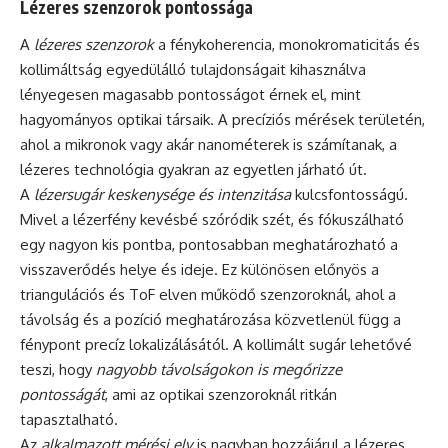
Lézeres szenzorok pontossága
A
lézeres szenzorok
a fénykoherencia, monokromaticitás és
kollimáltság egyedülálló tulajdonságait kihasználva
lényegesen magasabb pontosságot érnek el, mint
hagyományos optikai társaik. A precíziós mérések területén,
ahol a mikronok vagy akár nanométerek is számítanak, a
lézeres technológia gyakran az egyetlen járható út.
A
lézersugár keskenysége és intenzitása
kulcsfontosságú.
Mivel a lézerfény kevésbé szóródik szét, és fókuszálható
egy nagyon kis pontba, pontosabban meghatározható a
visszaverődés helye és ideje. Ez különösen előnyös a
triangulációs és ToF elven működő szenzoroknál, ahol a
távolság és a pozíció meghatározása közvetlenül függ a
fénypont precíz lokalizálásától. A kollimált sugár lehetővé
teszi, hogy
nagyobb távolságokon is megőrizze
pontosságát
, ami az optikai szenzoroknál ritkán
tapasztalható.
Az
alkalmazott mérési elv
is nagyban hozzájárul a lézeres