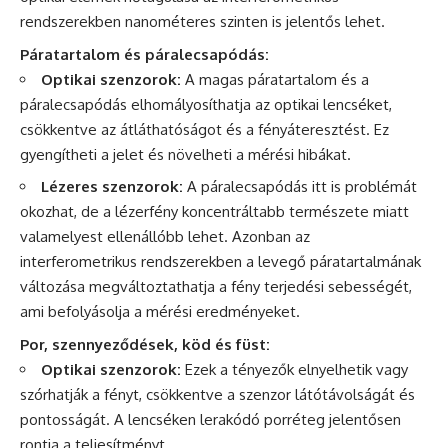
rendszerekben nanométeres szinten is jelentős lehet.
Páratartalom és páralecsapódás:
Optikai szenzorok:
A magas páratartalom és a
páralecsapódás elhomályosíthatja az optikai lencséket,
csökkentve az átláthatóságot és a fényáteresztést. Ez
gyengítheti a jelet és növelheti a mérési hibákat.
Lézeres szenzorok:
A páralecsapódás itt is problémát
okozhat, de a lézerfény koncentráltabb természete miatt
valamelyest ellenállóbb lehet. Azonban az
interferometrikus rendszerekben a levegő páratartalmának
változása megváltoztathatja a fény terjedési sebességét,
ami befolyásolja a mérési eredményeket.
Por, szennyeződések, köd és füst:
Optikai szenzorok:
Ezek a tényezők elnyelhetik vagy
szórhatják a fényt, csökkentve a szenzor látótávolságát és
pontosságát. A lencséken lerakódó porréteg jelentősen
rontja a teljesítményt.