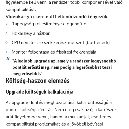
figyelembe kell venni a rendszer többi komponensével való
kompatibilitást.
Videokártya csere előtt ellenőrizendő tényezők:
Tápegység teljesítménye elegendő-e
Fizikai hely a házban
CPU nem lesz-e szűk keresztmetszet (bottleneck)
Monitor felbontása és frissítési frekvenciája
"A legjobb upgrade az, amely a rendszer leggyengébb
pontját erősíti meg, nem pedig a legerősebbet teszi
még erősebbé."
Költség-haszon elemzés
Upgrade költségek kalkulációja
Az upgrade döntés meghozatalánál kulcsfontosságú a
pontos költségszámítás. Nem elég csak az új alkatrészek
árát figyelembe venni, hanem a munkadíjat, esetleges
kompatibilitási problémákat és a jövőbeli bővítési