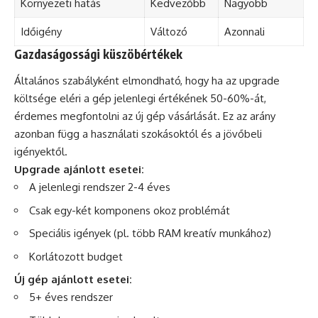
Környezeti hatás
Kedvezőbb
Nagyobb
Időigény
Változó
Azonnali
Gazdaságossági küszöbértékek
Általános szabályként elmondható, hogy ha az upgrade
költsége eléri a gép jelenlegi értékének 50-60%-át,
érdemes megfontolni az új gép vásárlását. Ez az arány
azonban függ a használati szokásoktól és a jövőbeli
igényektől.
Upgrade ajánlott esetei:
A jelenlegi rendszer 2-4 éves
Csak egy-két komponens okoz problémát
Speciális igények (pl. több RAM kreatív munkához)
Korlátozott budget
Új gép ajánlott esetei:
5+ éves rendszer