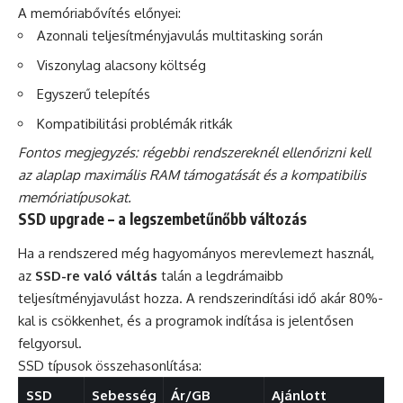
A memóriabővítés előnyei:
Azonnali teljesítményjavulás multitasking során
Viszonylag alacsony költség
Egyszerű telepítés
Kompatibilitási problémák ritkák
Fontos megjegyzés: régebbi rendszereknél ellenőrizni kell
az alaplap maximális RAM támogatását és a kompatibilis
memóriatípusokat.
SSD upgrade – a legszembetűnőbb változás
Ha a rendszered még hagyományos merevlemezt használ,
az
SSD-re való váltás
talán a legdrámaibb
teljesítményjavulást hozza. A rendszerindítási idő akár 80%-
kal is csökkenhet, és a programok indítása is jelentősen
felgyorsul.
SSD típusok összehasonlítása:
SSD
Sebesség
Ár/GB
Ajánlott