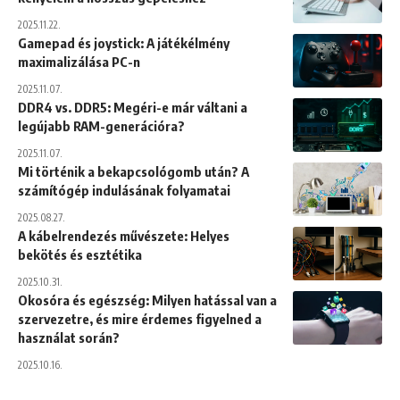
2025.11.22.
Gamepad és joystick: A játékélmény
maximalizálása PC-n
2025.11.07.
DDR4 vs. DDR5: Megéri-e már váltani a
legújabb RAM-generációra?
2025.11.07.
Mi történik a bekapcsológomb után? A
számítógép indulásának folyamatai
2025.08.27.
A kábelrendezés művészete: Helyes
bekötés és esztétika
2025.10.31.
Okosóra és egészség: Milyen hatással van a
szervezetre, és mire érdemes figyelned a
használat során?
2025.10.16.