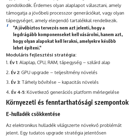
gondolkodik. Érdemes olyan alaplapot választani, amely
támogatja a jövőbeli processzor generációkat, vagy olyan
tápegységet, amely elegendő tartalékkal rendelkezik.
"A jövőbiztos tervezés nem azt jelenti, hogy a
legdrágább komponenseket kell vásárolni, hanem azt,
hogy olyan alapokat kell lerakni, amelyekre később
lehet építeni."
Moduláris fejlesztési stratégia:
Év 1
: Alaplap, CPU, RAM, tápegység – szilárd alap
Év 2
: GPU upgrade – teljesítmény növelés
Év 3
: Tárhely bővítése – kapacitás növelés
Év 4-5
: Következő generációs platform mérlegelése
Környezeti és fenntarthatósági szempontok
E-hulladék csökkentése
Az elektronikus hulladék világszerte növekvő problémát
jelent. Egy tudatos upgrade stratégia jelentősen