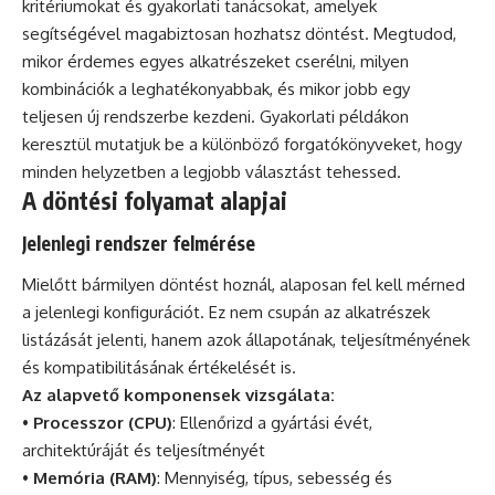
kritériumokat és gyakorlati tanácsokat, amelyek
segítségével magabiztosan hozhatsz döntést. Megtudod,
mikor érdemes egyes alkatrészeket cserélni, milyen
kombinációk a leghatékonyabbak, és mikor jobb egy
teljesen új rendszerbe kezdeni. Gyakorlati példákon
keresztül mutatjuk be a különböző forgatókönyveket, hogy
minden helyzetben a legjobb választást tehessed.
A döntési folyamat alapjai
Jelenlegi rendszer felmérése
Mielőtt bármilyen döntést hoznál, alaposan fel kell mérned
a jelenlegi konfigurációt. Ez nem csupán az alkatrészek
listázását jelenti, hanem azok állapotának, teljesítményének
és kompatibilitásának értékelését is.
Az alapvető komponensek vizsgálata:
•
Processzor (CPU)
: Ellenőrizd a gyártási évét,
architektúráját és teljesítményét
•
Memória (RAM)
: Mennyiség, típus, sebesség és