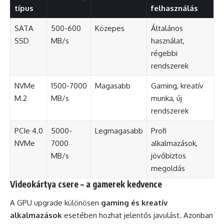
típus
felhasználás
SATA
500-600
Közepes
Általános
SSD
MB/s
használat,
régebbi
rendszerek
NVMe
1500-7000
Magasabb
Gaming, kreatív
M.2
MB/s
munka, új
rendszerek
PCIe 4.0
5000-
Legmagasabb
Profi
NVMe
7000
alkalmazások,
MB/s
jövőbiztos
megoldás
Videokártya csere – a gamerek kedvence
A GPU upgrade különösen
gaming és kreatív
alkalmazások
esetében hozhat jelentős javulást. Azonban