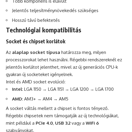
Több komponens is elavult
Jelentős teljesítménynövekedés szükséges
Hosszú távú befektetés
Technológiai kompatibilitás
Socket és chipset korlátok
Az
alaplap socket típusa
határozza meg, milyen
processzorokat lehet használni. Régebbi rendszereknél ez
jelentős korlátot jelenthet, mivel az új generációs CPU-k
gyakran új socketeket igényelnek.
Intel és AMD socket evolúció:
Intel
: LGA 1150 → LGA 1151 → LGA 1200 → LGA 1700
AMD
: AM3+ → AM4 → AM5
A socket váltás mellett a chipset is fontos tényező.
Régebbi chipsetek nem támogatják az új technológiákat,
mint például a
PCIe 4.0
,
USB 3.2
vagy a
WiFi 6
szabványokat.