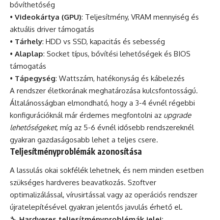
bővíthetőség
•
Videokártya (GPU)
: Teljesítmény, VRAM mennyiség és
aktuális driver támogatás
•
Tárhely
: HDD vs SSD, kapacitás és sebesség
•
Alaplap
: Socket típus, bővítési lehetőségek és BIOS
támogatás
•
Tápegység
: Wattszám, hatékonyság és kábelezés
A rendszer életkorának meghatározása kulcsfontosságú.
Általánosságban elmondható, hogy a 3-4 évnél régebbi
konfigurációknál már érdemes megfontolni az
upgrade
lehetőségeket
, míg az 5-6 évnél idősebb rendszereknél
gyakran gazdaságosabb lehet a teljes csere.
Teljesítményproblémák azonosítása
A lassulás okai sokfélék lehetnek, és nem minden esetben
szükséges hardveres beavatkozás. Szoftver
optimalizálással, vírusirtással vagy az operációs rendszer
újratelepítésével gyakran jelentős javulás érhető el.
🔧
Hardveres teljesítményproblémák jelei: