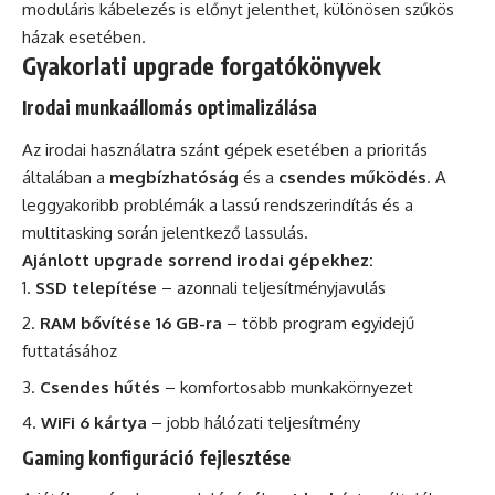
moduláris kábelezés is előnyt jelenthet, különösen szűkös
házak esetében.
Gyakorlati upgrade forgatókönyvek
Irodai munkaállomás optimalizálása
Az irodai használatra szánt gépek esetében a prioritás
általában a
megbízhatóság
és a
csendes működés
. A
leggyakoribb problémák a lassú rendszerindítás és a
multitasking során jelentkező lassulás.
Ajánlott upgrade sorrend irodai gépekhez:
SSD telepítése
– azonnali teljesítményjavulás
RAM bővítése 16 GB-ra
– több program egyidejű
futtatásához
Csendes hűtés
– komfortosabb munkakörnyezet
WiFi 6 kártya
– jobb hálózati teljesítmény
Gaming konfiguráció fejlesztése