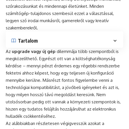
szórakozásunkat és mindennapi életünket. Minden
számítógép-tulajdonos szembesül ezzel a választással,
legyen szó irodai munkásról, gamerekről vagy kreatív
szakemberekről.
Tartalom
Az
upgrade vagy új gép
dilemmája több szempontból is
megközelíthető. Egyrészt ott van a költséghatékonyság
kérdése – mennyi pénzt érdemes egy régebbi rendszerbe
fektetni ahhoz képest, hogy egy teljesen új konfiguráció
mennyibe kerülne. Másrészt fontos figyelembe venni a
technológiai kompatibilitást, a jövőbeli igényeket és azt is,
hogy milyen hosszú távú megoldást keresünk. Nem
utolsósorban pedig ott vannak a környezeti szempontok is,
hiszen egy tudatos felújítás hozzájárulhat az elektronikus
hulladék csökkentéséhez.
Az alábbiakban részletesen végigvesszük azokat a