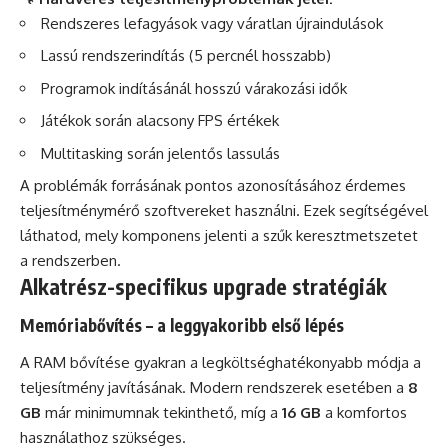
Rendszeres lefagyások vagy váratlan újraindulások
Lassú rendszerindítás (5 percnél hosszabb)
Programok indításánál hosszú várakozási idők
Játékok során alacsony FPS értékek
Multitasking során jelentős lassulás
A problémák forrásának pontos azonosításához érdemes
teljesítménymérő szoftvereket használni. Ezek segítségével
láthatod, mely komponens jelenti a szűk keresztmetszetet
a rendszerben.
Alkatrész-specifikus upgrade stratégiák
Memóriabővítés – a leggyakoribb első lépés
A RAM bővítése gyakran a legköltséghatékonyabb módja a
teljesítmény javításának. Modern rendszerek esetében a
8
GB
már minimumnak tekinthető, míg a
16 GB
a komfortos
használathoz szükséges.