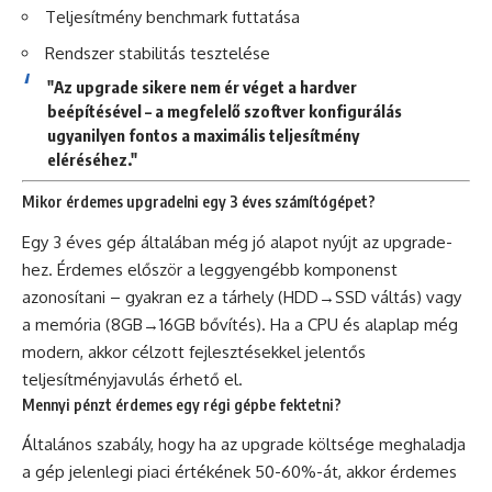
Teljesítmény benchmark futtatása
Rendszer stabilitás tesztelése
"Az upgrade sikere nem ér véget a hardver
beépítésével – a megfelelő szoftver konfigurálás
ugyanilyen fontos a maximális teljesítmény
eléréséhez."
Mikor érdemes upgradelni egy 3 éves számítógépet?
Egy 3 éves gép általában még jó alapot nyújt az upgrade-
hez. Érdemes először a leggyengébb komponenst
azonosítani – gyakran ez a tárhely (HDD→SSD váltás) vagy
a memória (8GB→16GB bővítés). Ha a CPU és alaplap még
modern, akkor célzott fejlesztésekkel jelentős
teljesítményjavulás érhető el.
Mennyi pénzt érdemes egy régi gépbe fektetni?
Általános szabály, hogy ha az upgrade költsége meghaladja
a gép jelenlegi piaci értékének 50-60%-át, akkor érdemes