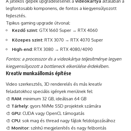
A játékos gépek upgradelésénél a
videokártya
általában a
legfontosabb komponens, de fontos a kiegyensúlyozott
fejlesztés.
Tipikus gaming upgrade útvonal:
Kezdő szint
: GTX 1660 Super → RTX 4060
Közepes szint
: RTX 3070 → RTX 4070 Super
High-end
: RTX 3080 → RTX 4080/4090
Fontos: a processzor és a videokártya teljesítménye legyen
kiegyensúlyozott a bottleneck elkerülése érdekében.
Kreatív munkaállomás építése
Video szerkesztés, 3D renderelés és más kreatív
feladatokhoz speciális igények merülnek fel:
🎨
RAM
: minimum 32 GB, ideálisan 64 GB
🎨
Tárhely
: gyors NVMe SSD projektek számára
🎨
GPU
: CUDA vagy OpenCL támogatás
🎨
CPU
: sok mag és thread nagy fájlok feldolgozásához
🎨
Monitor
: színhű megjelenítés és nagy felbontás