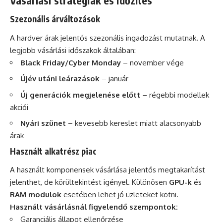
Vásárlási stratégiák és időzítés
Szezonális árváltozások
A hardver árak jelentős szezonális ingadozást mutatnak. A
legjobb vásárlási időszakok általában:
Black Friday/Cyber Monday
– november vége
Újév utáni leárazások
– január
Új generációk megjelenése előtt
– régebbi modellek
akciói
Nyári szünet
– kevesebb kereslet miatt alacsonyabb
árak
Használt alkatrész piac
A használt komponensek vásárlása jelentős megtakarítást
jelenthet, de körültekintést igényel. Különösen
GPU-k
és
RAM modulok
esetében lehet jó üzleteket kötni.
Használt vásárlásnál figyelendő szempontok:
Garanciális állapot ellenőrzése