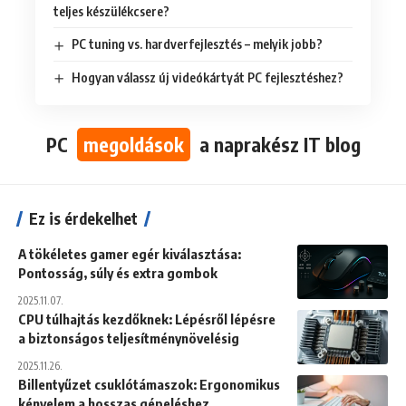
teljes készülékcsere?
PC tuning vs. hardverfejlesztés – melyik jobb?
Hogyan válassz új videókártyát PC fejlesztéshez?
PC
megoldások
a naprakész IT blog
Ez is érdekelhet
A tökéletes gamer egér kiválasztása:
Pontosság, súly és extra gombok
2025.11.07.
CPU túlhajtás kezdőknek: Lépésről lépésre
a biztonságos teljesítménynövelésig
2025.11.26.
Billentyűzet csuklótámaszok: Ergonomikus
kényelem a hosszas gépeléshez