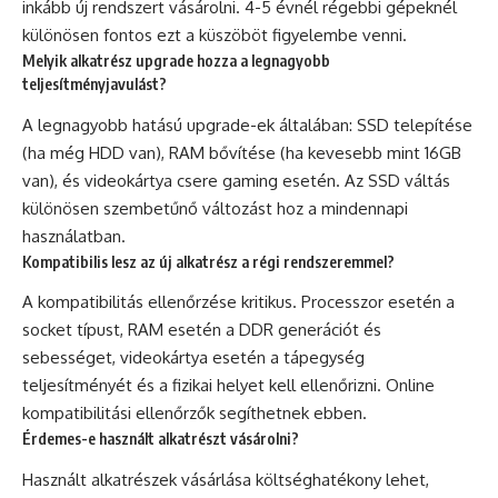
inkább új rendszert vásárolni. 4-5 évnél régebbi gépeknél
különösen fontos ezt a küszöböt figyelembe venni.
Melyik alkatrész upgrade hozza a legnagyobb
teljesítményjavulást?
A legnagyobb hatású upgrade-ek általában: SSD telepítése
(ha még HDD van), RAM bővítése (ha kevesebb mint 16GB
van), és videokártya csere gaming esetén. Az SSD váltás
különösen szembetűnő változást hoz a mindennapi
használatban.
Kompatibilis lesz az új alkatrész a régi rendszeremmel?
A kompatibilitás ellenőrzése kritikus. Processzor esetén a
socket típust, RAM esetén a DDR generációt és
sebességet, videokártya esetén a tápegység
teljesítményét és a fizikai helyet kell ellenőrizni. Online
kompatibilitási ellenőrzők segíthetnek ebben.
Érdemes-e használt alkatrészt vásárolni?
Használt alkatrészek vásárlása költséghatékony lehet,