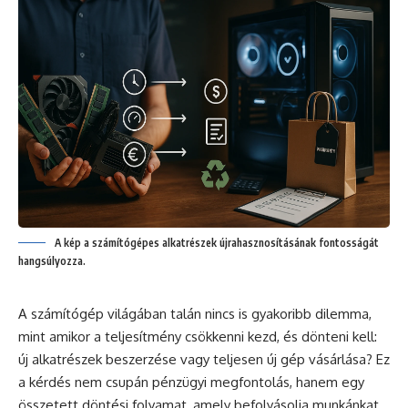
A kép a számítógépes alkatrészek újrahasznosításának fontosságát
hangsúlyozza.
A számítógép világában talán nincs is gyakoribb dilemma,
mint amikor a teljesítmény csökkenni kezd, és dönteni kell:
új alkatrészek beszerzése vagy teljesen új gép vásárlása? Ez
a kérdés nem csupán pénzügyi megfontolás, hanem egy
összetett döntési folyamat, amely befolyásolja munkánkat,