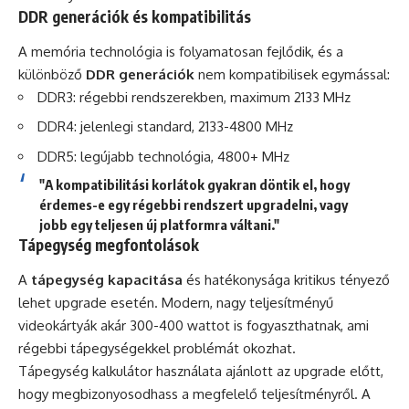
DDR generációk és kompatibilitás
A memória technológia is folyamatosan fejlődik, és a
különböző
DDR generációk
nem kompatibilisek egymással:
DDR3: régebbi rendszerekben, maximum 2133 MHz
DDR4: jelenlegi standard, 2133-4800 MHz
DDR5: legújabb technológia, 4800+ MHz
"A kompatibilitási korlátok gyakran döntik el, hogy
érdemes-e egy régebbi rendszert upgradelni, vagy
jobb egy teljesen új platformra váltani."
Tápegység megfontolások
A
tápegység kapacitása
és hatékonysága kritikus tényező
lehet upgrade esetén. Modern, nagy teljesítményű
videokártyák akár 300-400 wattot is fogyaszthatnak, ami
régebbi tápegységekkel problémát okozhat.
Tápegység kalkulátor használata ajánlott az upgrade előtt,
hogy megbizonyosodhass a megfelelő teljesítményről. A