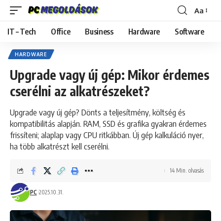
Aa
Font
Resizer
IT – Tech
Office
Business
Hardware
Software
HARDWARE
Upgrade vagy új gép: Mikor érdemes
cserélni az alkatrészeket?
Upgrade vagy új gép? Dönts a teljesítmény, költség és
kompatibilitás alapján. RAM, SSD és grafika gyakran érdemes
frissíteni; alaplap vagy CPU ritkábban. Új gép kalkuláció nyer,
ha több alkatrészt kell cserélni.
14 Min. olvasás
PC
2025.10.31.