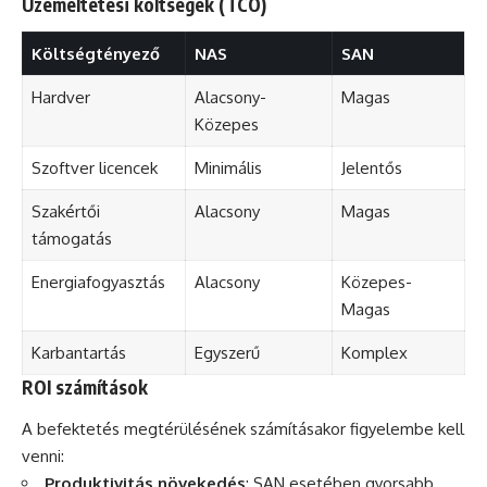
Üzemeltetési költségek (TCO)
Költségtényező
NAS
SAN
Hardver
Alacsony-
Magas
Közepes
Szoftver licencek
Minimális
Jelentős
Szakértői
Alacsony
Magas
támogatás
Energiafogyasztás
Alacsony
Közepes-
Magas
Karbantartás
Egyszerű
Komplex
ROI számítások
A befektetés megtérülésének számításakor figyelembe kell
venni:
Produktivitás növekedés
: SAN esetében gyorsabb