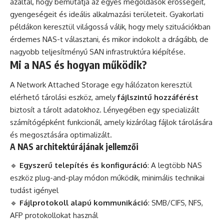
azáltal, hogy bemutatja az egyes megoldások erősségeit,
gyengeségeit és ideális alkalmazási területeit. Gyakorlati
példákon keresztül világossá válik, hogy mely szituációkban
érdemes NAS-t választani, és mikor indokolt a drágább, de
nagyobb teljesítményű SAN infrastruktúra kiépítése.
Mi a NAS és hogyan működik?
A Network Attached Storage egy hálózaton keresztül
elérhető tárolási eszköz, amely
fájlszintű hozzáférést
biztosít a tárolt adatokhoz. Lényegében egy specializált
számítógépként funkcionál, amely kizárólag fájlok tárolására
és megosztására optimalizált.
A NAS architektúrájának jellemzői
🔹
Egyszerű telepítés és konfiguráció
: A legtöbb NAS
eszköz plug-and-play módon működik, minimális technikai
tudást igényel
🔹
Fájlprotokoll alapú kommunikáció
: SMB/CIFS, NFS,
AFP protokollokat használ