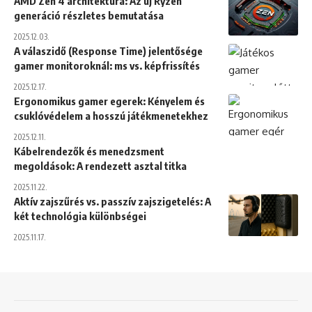
AMD Zen 4 architektúra: Az új Ryzen
generáció részletes bemutatása
2025.12.03.
A válaszidő (Response Time) jelentősége
gamer monitoroknál: ms vs. képfrissítés
2025.12.17.
Ergonomikus gamer egerek: Kényelem és
csuklóvédelem a hosszú játékmenetekhez
2025.12.11.
Kábelrendezők és menedzsment
megoldások: A rendezett asztal titka
2025.11.22.
Aktív zajszűrés vs. passzív zajszigetelés: A
két technológia különbségei
2025.11.17.