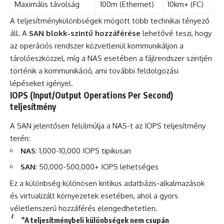
Maximális távolság
100m (Ethernet)
10km+ (FC)
A teljesítménykülönbségek mögött több technikai tényező
áll. A
SAN blokk-szintű hozzáférése
lehetővé teszi, hogy
az operációs rendszer közvetlenül kommunikáljon a
tárolóeszközzel, míg a NAS esetében a fájlrendszer szintjén
történik a kommunikáció, ami további feldolgozási
lépéseket igényel.
IOPS (Input/Output Operations Per Second)
teljesítmény
A SAN jelentősen felülmúlja a NAS-t az IOPS teljesítmény
terén:
NAS
: 1,000-10,000 IOPS tipikusan
SAN
: 50,000-500,000+ IOPS lehetséges
Ez a különbség különösen kritikus adatbázis-alkalmazások
és virtualizált környezetek esetében, ahol a gyors
véletlenszerű hozzáférés elengedhetetlen.
"A teljesítménybeli különbségek nem csupán