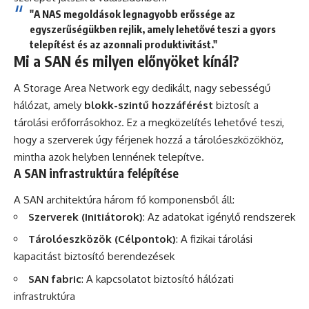
"A NAS megoldások legnagyobb erőssége az
egyszerűségükben rejlik, amely lehetővé teszi a gyors
telepítést és az azonnali produktivitást."
Mi a SAN és milyen előnyöket kínál?
A Storage Area Network egy dedikált, nagy sebességű
hálózat, amely
blokk-szintű hozzáférést
biztosít a
tárolási erőforrásokhoz. Ez a megközelítés lehetővé teszi,
hogy a szerverek úgy férjenek hozzá a tárolóeszközökhöz,
mintha azok helyben lennének telepítve.
A SAN infrastruktúra felépítése
A SAN architektúra három fő komponensből áll:
Szerverek (Initiátorok)
: Az adatokat igénylő rendszerek
Tárolóeszközök (Célpontok)
: A fizikai tárolási
kapacitást biztosító berendezések
SAN fabric
: A kapcsolatot biztosító hálózati
infrastruktúra