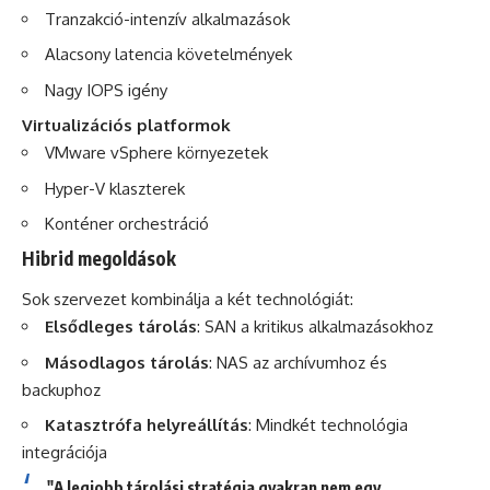
Tranzakció-intenzív alkalmazások
Alacsony latencia követelmények
Nagy IOPS igény
Virtualizációs platformok
VMware vSphere környezetek
Hyper-V klaszterek
Konténer orchestráció
Hibrid megoldások
Sok szervezet kombinálja a két technológiát:
Elsődleges tárolás
: SAN a kritikus alkalmazásokhoz
Másodlagos tárolás
: NAS az archívumhoz és
backuphoz
Katasztrófa helyreállítás
: Mindkét technológia
integrációja
"A legjobb tárolási stratégia gyakran nem egy