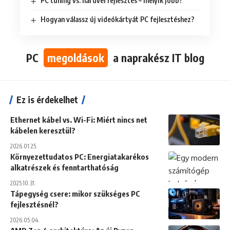
PC tuning vs. hardverfejlesztés – melyik jobb?
Hogyan válassz új videókártyát PC fejlesztéshez?
PC
megoldások
a naprakész IT blog
Ez is érdekelhet
Ethernet kábel vs. Wi-Fi: Miért nincs net
kábelen keresztül?
2026.01.25.
Környezettudatos PC: Energiatakarékos
alkatrészek és fenntarthatóság
2025.10.31.
Tápegység csere: mikor szükséges PC
fejlesztésnél?
2026.05.04.