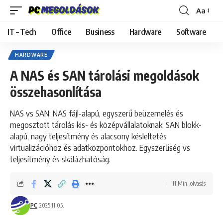
Aa
Font
Resizer
IT – Tech
Office
Business
Hardware
Software
HARDWARE
A NAS és SAN tárolási megoldások
összehasonlítása
NAS vs SAN: NAS fájl-alapú, egyszerű beüzemelés és
megosztott tárolás kis- és középvállalatoknak; SAN blokk-
alapú, nagy teljesítmény és alacsony késleltetés
virtualizációhoz és adatközpontokhoz. Egyszerűség vs
teljesítmény és skálázhatóság.
11 Min. olvasás
PC
2025.11.05.