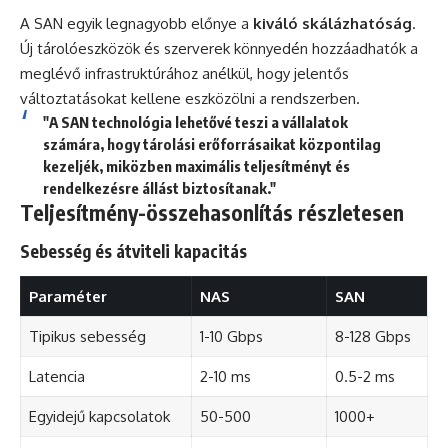
A SAN egyik legnagyobb előnye a
kiváló skálázhatóság
.
Új tárolóeszközök és szerverek könnyedén hozzáadhatók a
meglévő infrastruktúrához anélkül, hogy jelentős
változtatásokat kellene eszközölni a rendszerben.
"A SAN technológia lehetővé teszi a vállalatok
számára, hogy tárolási erőforrásaikat központilag
kezeljék, miközben maximális teljesítményt és
rendelkezésre állást biztosítanak."
Teljesítmény-összehasonlítás részletesen
Sebesség és átviteli kapacitás
Paraméter
NAS
SAN
Tipikus sebesség
1-10 Gbps
8-128 Gbps
Latencia
2-10 ms
0.5-2 ms
Egyidejű kapcsolatok
50-500
1000+