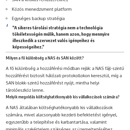
Közös menedzsment platform
Egységes backup stratégia
"A sikeres tárolási stratégia nem a technológia
tökéletességén múlik, hanem azon, hogy mennyire
illeszkedik a szervezet valós igényeihez és
képességeihez."
Milyen a fő különbség a NAS és SAN között?
A fő különbség a hozzáférési módban rejlik: a NAS fájl-szintű
hozzáférést biztosít hálózati protokollokon keresztül, míg a
SAN blokk-szintű hozzáférést nyújt, mintha helyi
tárolóeszköz lenne.
Melyik megoldás költséghatékonyabb kis vállalkozások számára?
A NAS általában költséghatékonyabb kis vállalkozások
számára, mivel alacsonyabb kezdeti befektetést igényel,
egyszerűbb a telepítése és karbantartása, valamint
minimális szakértelem szükséges az üzemeltetéséhez.