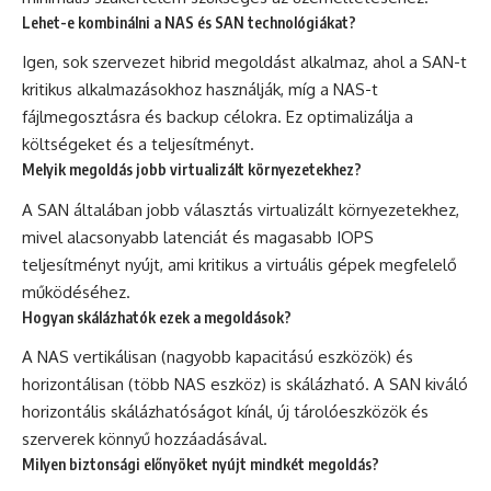
Lehet-e kombinálni a NAS és SAN technológiákat?
Igen, sok szervezet hibrid megoldást alkalmaz, ahol a SAN-t
kritikus alkalmazásokhoz használják, míg a NAS-t
fájlmegosztásra és backup célokra. Ez optimalizálja a
költségeket és a teljesítményt.
Melyik megoldás jobb virtualizált környezetekhez?
A SAN általában jobb választás virtualizált környezetekhez,
mivel alacsonyabb latenciát és magasabb IOPS
teljesítményt nyújt, ami kritikus a virtuális gépek megfelelő
működéséhez.
Hogyan skálázhatók ezek a megoldások?
A NAS vertikálisan (nagyobb kapacitású eszközök) és
horizontálisan (több NAS eszköz) is skálázható. A SAN kiváló
horizontális skálázhatóságot kínál, új tárolóeszközök és
szerverek könnyű hozzáadásával.
Milyen biztonsági előnyöket nyújt mindkét megoldás?