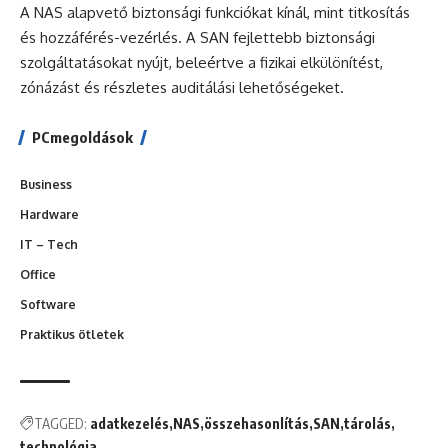
A NAS alapvető biztonsági funkciókat kínál, mint titkosítás
és hozzáférés-vezérlés. A SAN fejlettebb biztonsági
szolgáltatásokat nyújt, beleértve a fizikai elkülönítést,
zónázást és részletes auditálási lehetőségeket.
PCmegoldások
Business
Hardware
IT – Tech
Office
Software
Praktikus ötletek
TAGGED:
adatkezelés
NAS
összehasonlítás
SAN
tárolás
technológia