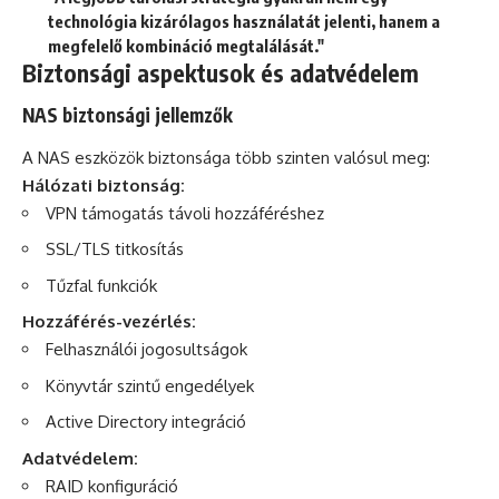
technológia kizárólagos használatát jelenti, hanem a
megfelelő kombináció megtalálását."
Biztonsági aspektusok és adatvédelem
NAS biztonsági jellemzők
A NAS eszközök biztonsága több szinten valósul meg:
Hálózati biztonság:
VPN támogatás távoli hozzáféréshez
SSL/TLS titkosítás
Tűzfal funkciók
Hozzáférés-vezérlés:
Felhasználói jogosultságok
Könyvtár szintű engedélyek
Active Directory integráció
Adatvédelem:
RAID konfiguráció