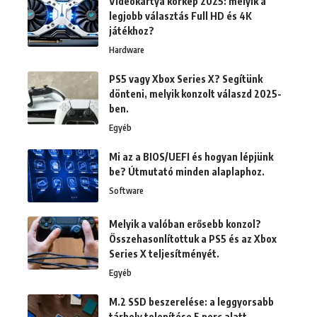
Videokártya körkép 2025: melyik a
legjobb választás Full HD és 4K
játékhoz?
Hardware
PS5 vagy Xbox Series X? Segítünk
dönteni, melyik konzolt válaszd 2025-
ben.
Egyéb
Mi az a BIOS/UEFI és hogyan lépjünk
be? Útmutató minden alaplaphoz.
Software
Melyik a valóban erősebb konzol?
Összehasonlítottuk a PS5 és az Xbox
Series X teljesítményét.
Egyéb
M.2 SSD beszerelése: a leggyorsabb
tárhely telepítése 5 perc alatt.