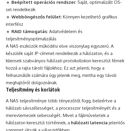
🔹
Beépített operációs rendszer
: Saját, optimalizált OS-
sel rendelkezik
🔹
Webböngészős felület
: Könnyen kezelhető grafikus
interfész
🔹
RAID támogatás
: Adatvédelem és
teljesítményoptimalizálás
A NAS eszközök működési elve viszonylag egyszerű. A
készülék saját IP-címmel rendelkezik a hálózaton, és a
kliensek szabványos hálózati protokollokon keresztül férnek
hozzá a rajta tárolt fájlokhoz. Ez azt jelenti, hogy a
felhasználók számára úgy jelenik meg, mintha egy távoli
meghajtóról dolgoznának.
Teljesítmény és korlátok
A NAS teljesítménye több tényezőtől függ, beleértve a
hálózati sávszélességet, a processzor teljesítményét és a
merevlemezek sebességét. Mivel a fájlműveletek a
hálózaton keresztül történnek, a
hálózati latencia
jelentős
szerepet játszik a válaszidőkben.