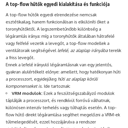
A top-flow hűtők egyedi kialakítása és funkciója
A top-flow hűtők egyedi elrendezése nemcsak
esztétikailag, hanem funkcionálisan is elkülöníti őket a
toronyhűtőktől. A legszembetűnőbb különbség a
légáramlás iránya: míg a toronyhűtők általában hátrafelé
vagy felfelé vezetik a levegőt, a top-flow modellek a
ventilátoraik segítségével
lefelé, az alaplap irányába
terelik
a friss levegőt.
Ennek a lefelé irányuló légáramlásnak van egy jelentős,
gyakran alulértékelt előnye: amellett, hogy hatékonyan hűti
a processzort, egyidejűleg
hűti az alaplap körüli
komponenseket is
. Ide tartoznak:
VRM modulok:
Ezek a feszültségszabályzó modulok
táplálják a processzort, és rendkívül forróvá válhatnak,
különösen intenzív terhelés vagy túlhajtás esetén. A top-
flow hűtő direkt légáramlása segíthet megelőzni a VRM-ek
túlmelegedését, ezzel hozzájárulva a rendszer