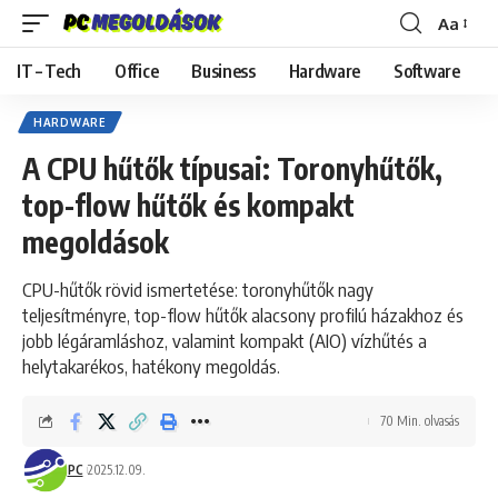
Aa
Font
Resizer
IT – Tech
Office
Business
Hardware
Software
HARDWARE
A CPU hűtők típusai: Toronyhűtők,
top-flow hűtők és kompakt
megoldások
CPU-hűtők rövid ismertetése: toronyhűtők nagy
teljesítményre, top-flow hűtők alacsony profilú házakhoz és
jobb légáramláshoz, valamint kompakt (AIO) vízhűtés a
helytakarékos, hatékony megoldás.
70 Min. olvasás
PC
2025.12.09.