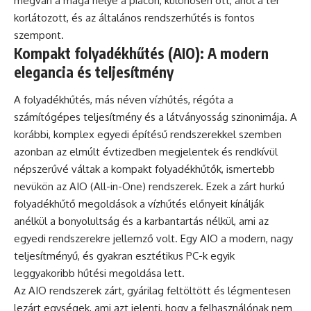
megvan a maga helye a piacon, különösen ott, ahol a tér
korlátozott, és az általános rendszerhűtés is fontos
szempont.
Kompakt folyadékhűtés (AIO): A modern
elegancia és teljesítmény
A folyadékhűtés, más néven vízhűtés, régóta a
számítógépes teljesítmény és a látványosság szinonimája. A
korábbi, komplex egyedi építésű rendszerekkel szemben
azonban az elmúlt évtizedben megjelentek és rendkívül
népszerűvé váltak a kompakt folyadékhűtők, ismertebb
nevükön az AIO (All-in-One) rendszerek. Ezek a zárt hurkú
folyadékhűtő megoldások a vízhűtés előnyeit kínálják
anélkül a bonyolultság és a karbantartás nélkül, ami az
egyedi rendszerekre jellemző volt. Egy AIO a modern, nagy
teljesítményű, és gyakran esztétikus PC-k egyik
leggyakoribb hűtési megoldása lett.
Az AIO rendszerek zárt, gyárilag feltöltött és légmentesen
lezárt egységek, ami azt jelenti, hogy a felhasználónak nem