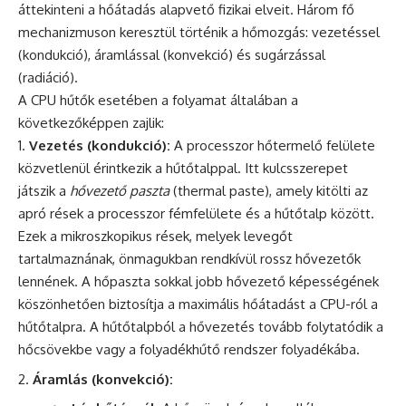
áttekinteni a hőátadás alapvető fizikai elveit. Három fő
mechanizmuson keresztül történik a hőmozgás: vezetéssel
(kondukció), áramlással (konvekció) és sugárzással
(radiáció).
A CPU hűtők esetében a folyamat általában a
következőképpen zajlik:
Vezetés (kondukció):
A processzor hőtermelő felülete
közvetlenül érintkezik a hűtőtalppal. Itt kulcsszerepet
játszik a
hővezető paszta
(thermal paste), amely kitölti az
apró rések a processzor fémfelülete és a hűtőtalp között.
Ezek a mikroszkopikus rések, melyek levegőt
tartalmaznának, önmagukban rendkívül rossz hővezetők
lennének. A hőpaszta sokkal jobb hővezető képességének
köszönhetően biztosítja a maximális hőátadást a CPU-ról a
hűtőtalpra. A hűtőtalpból a hővezetés tovább folytatódik a
hőcsövekbe vagy a folyadékhűtő rendszer folyadékába.
Áramlás (konvekció):