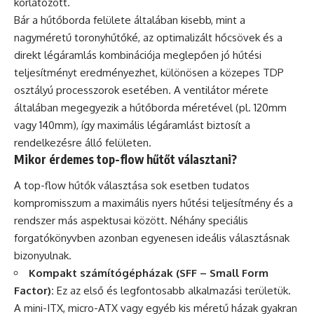
korlátozott.
Bár a hűtőborda felülete általában kisebb, mint a
nagyméretű toronyhűtőké, az optimalizált hőcsövek és a
direkt légáramlás kombinációja meglepően jó hűtési
teljesítményt eredményezhet, különösen a közepes TDP
osztályú processzorok esetében. A ventilátor mérete
általában megegyezik a hűtőborda méretével (pl. 120mm
vagy 140mm), így maximális légáramlást biztosít a
rendelkezésre álló felületen.
Mikor érdemes top-flow hűtőt választani?
A top-flow hűtők választása sok esetben tudatos
kompromisszum a maximális nyers hűtési teljesítmény és a
rendszer más aspektusai között. Néhány speciális
forgatókönyvben azonban egyenesen ideális választásnak
bizonyulnak.
Kompakt számítógépházak (SFF – Small Form
Factor):
Ez az első és legfontosabb alkalmazási területük.
A mini-ITX, micro-ATX vagy egyéb kis méretű házak gyakran