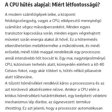
A CPU hűtés alapjai: Miért létfontosságú?
A modern számítógépek lelke, a központi
feldolgozóegység, vagyis a CPU, elképesztő mennyiségű
számítást végez másodpercenként. Minden egyes
tranzisztor kapcsolása során, minden egyes végrehajtott
művelet során energia alakul át hővé. Ez a hőtermelés
elkerülhetetlen mellékterméke a működésnek, és minél
erősebb, minél több maggal rendelkezik egy processzor,
annál intenzívebb hőt bocsát ki. Egy mai, nagyteljesítményű
CPU, különösen terhelés alatt, könnyedén elérheti a 60-80
Celsius-fokot, vagy akár többet is, hűtés nélkül pillanatok
alatt túlhevülne.
A túlzott hőmérséklet rendkívül káros a processzorra és az
azt körülvevő alkatrészekre nézve. Amikor a CPU eléri a
kritikus hőmérsékleti határértékeket, egy beépített védelmi
mechanizmus lép életbe, az úgynevezett
termikus
throttling
. Ez azt jelenti, hogy a processzor automatikusan