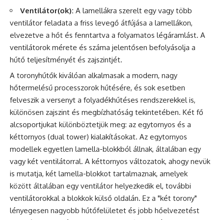
Ventilátor(ok):
A lamellákra szerelt egy vagy több
ventilátor feladata a friss levegő átfújása a lamellákon,
elvezetve a hőt és fenntartva a folyamatos légáramlást. A
ventilátorok mérete és száma jelentősen befolyásolja a
hűtő teljesítményét és zajszintjét.
A toronyhűtők kiválóan alkalmasak a modern, nagy
hőtermelésű processzorok hűtésére, és sok esetben
felveszik a versenyt a folyadékhűtéses rendszerekkel is,
különösen zajszint és megbízhatóság tekintetében. Két fő
alcsoportjukat különböztetjük meg: az egytornyos és a
kéttornyos (dual tower) kialakításokat. Az egytornyos
modellek egyetlen lamella-blokkból állnak, általában egy
vagy két ventilátorral. A kéttornyos változatok, ahogy nevük
is mutatja, két lamella-blokkot tartalmaznak, amelyek
között általában egy ventilátor helyezkedik el, további
ventilátorokkal a blokkok külső oldalán. Ez a "két torony"
lényegesen nagyobb hűtőfelületet és jobb hőelvezetést