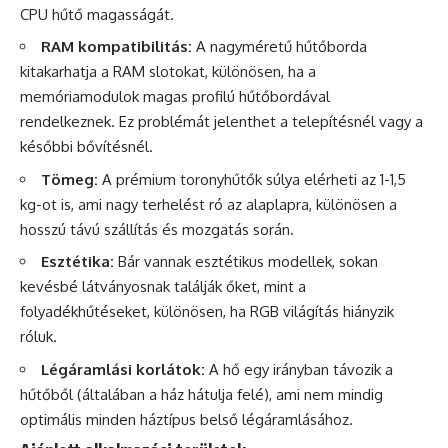
CPU hűtő magasságát.
RAM kompatibilitás:
A nagyméretű hűtőborda
kitakarhatja a RAM slotokat, különösen, ha a
memóriamodulok magas profilú hűtőbordával
rendelkeznek. Ez problémát jelenthet a telepítésnél vagy a
későbbi bővítésnél.
Tömeg:
A prémium toronyhűtők súlya elérheti az 1-1,5
kg-ot is, ami nagy terhelést ró az alaplapra, különösen a
hosszú távú szállítás és mozgatás során.
Esztétika:
Bár vannak esztétikus modellek, sokan
kevésbé látványosnak találják őket, mint a
folyadékhűtéseket, különösen, ha RGB világítás hiányzik
róluk.
Légáramlási korlátok:
A hő egy irányban távozik a
hűtőből (általában a ház hátulja felé), ami nem mindig
optimális minden háztípus belső légáramlásához.