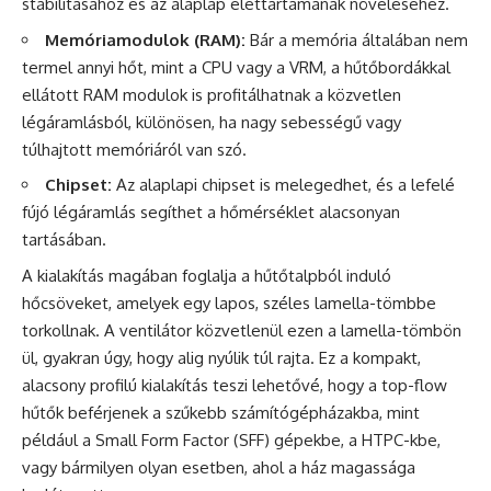
stabilitásához és az alaplap élettartamának növeléséhez.
Memóriamodulok (RAM):
Bár a memória általában nem
termel annyi hőt, mint a CPU vagy a VRM, a hűtőbordákkal
ellátott RAM modulok is profitálhatnak a közvetlen
légáramlásból, különösen, ha nagy sebességű vagy
túlhajtott memóriáról van szó.
Chipset:
Az alaplapi chipset is melegedhet, és a lefelé
fújó légáramlás segíthet a hőmérséklet alacsonyan
tartásában.
A kialakítás magában foglalja a hűtőtalpból induló
hőcsöveket, amelyek egy lapos, széles lamella-tömbbe
torkollnak. A ventilátor közvetlenül ezen a lamella-tömbön
ül, gyakran úgy, hogy alig nyúlik túl rajta. Ez a kompakt,
alacsony profilú kialakítás teszi lehetővé, hogy a top-flow
hűtők beférjenek a szűkebb számítógépházakba, mint
például a Small Form Factor (SFF) gépekbe, a HTPC-kbe,
vagy bármilyen olyan esetben, ahol a ház magassága