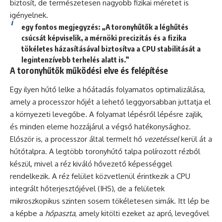
biztosít, de természetesen nagyobb fizikai méretet is
igényelnek.
egy fontos megjegyzés: „A toronyhűtők a léghűtés
csúcsát képviselik, a mérnöki precizitás és a fizika
tökéletes házasításával biztosítva a CPU stabilitását a
legintenzívebb terhelés alatt is.”
A toronyhűtők működési elve és felépítése
Egy ilyen hűtő lelke a hőátadás folyamatos optimalizálása,
amely a processzor hőjét a lehető leggyorsabban juttatja el
a környezeti levegőbe. A folyamat lépésről lépésre zajlik,
és minden eleme hozzájárul a végső hatékonysághoz.
Először is, a processzor által termelt hő
vezetéssel
kerül át a
hűtőtalpra. A legtöbb toronyhűtő talpa polírozott rézből
készül, mivel a réz kiváló hővezető képességgel
rendelkezik. A réz felület közvetlenül érintkezik a CPU
integrált hőterjesztőjével (IHS), de a felületek
mikroszkopikus szinten sosem tökéletesen simák. Itt lép be
a képbe a
hőpaszta
, amely kitölti ezeket az apró, levegővel