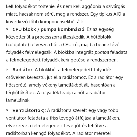
kell folyadékot töltenie, és nem kell aggódnia a szivárgás
miatt, hacsak nem sérül meg a rendszer. Egy tipikus AIO a
következő főbb komponensekből áll:
CPU blokk / pumpa kombináció:
Ez az egység
közvetlenül a processzorra illeszkedik. A hűtőblokk
(coldplate) felveszi a hőt a CPU-ról, majd a benne lévő
folyadék felmelegszik. A blokkba integrált
pumpa
feladata
a felmelegedett folyadék keringetése a rendszerben.
Radiátor:
A blokkból a felmelegedett folyadék
csöveken keresztül jut el a radiátorhoz. Ez a radiátor egy
hőcserélő, amely vékony lamellákból áll, hasonlóan a
léghűtőkéhez. A folyadék leadja a hőt a radiátor
lamelláinak.
Ventilátor(ok):
A radiátorra szerelt egy vagy több
ventilátor feladata a friss levegő átfújása a lamellákon,
elvezetve a felmelegedett levegőt és lehűtve a
radiátorban keringő folyadékot. A radiátor méretei