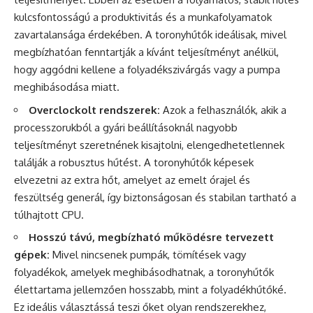
kulcsfontosságú a produktivitás és a munkafolyamatok
zavartalansága érdekében. A toronyhűtők ideálisak, mivel
megbízhatóan fenntartják a kívánt teljesítményt anélkül,
hogy aggódni kellene a folyadékszivárgás vagy a pumpa
meghibásodása miatt.
Overclockolt rendszerek:
Azok a felhasználók, akik a
processzorukból a gyári beállításoknál nagyobb
teljesítményt szeretnének kisajtolni, elengedhetetlennek
találják a robusztus hűtést. A toronyhűtők képesek
elvezetni az extra hőt, amelyet az emelt órajel és
feszültség generál, így biztonságosan és stabilan tartható a
túlhajtott CPU.
Hosszú távú, megbízható működésre tervezett
gépek:
Mivel nincsenek pumpák, tömítések vagy
folyadékok, amelyek meghibásodhatnak, a toronyhűtők
élettartama jellemzően hosszabb, mint a folyadékhűtőké.
Ez ideális választássá teszi őket olyan rendszerekhez,