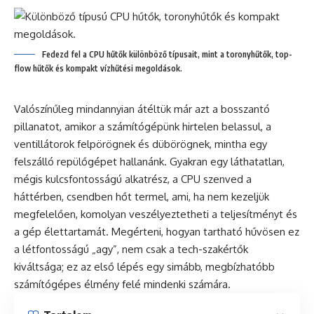
Fedezd fel a CPU hűtők különböző típusait, mint a toronyhűtők, top-
flow hűtők és kompakt vízhűtési megoldások.
Valószínűleg mindannyian átéltük már azt a bosszantó
pillanatot, amikor a számítógépünk hirtelen belassul, a
ventillátorok felpörögnek és dübörögnek, mintha egy
felszálló repülőgépet hallanánk. Gyakran egy láthatatlan,
mégis kulcsfontosságú alkatrész, a CPU szenved a
háttérben, csendben hőt termel, ami, ha nem kezeljük
megfelelően, komolyan veszélyeztetheti a teljesítményt és
a gép élettartamát. Megérteni, hogyan tartható hűvösen ez
a létfontosságú „agy”, nem csak a tech-szakértők
kiváltsága; ez az első lépés egy simább, megbízhatóbb
számítógépes élmény felé mindenki számára.