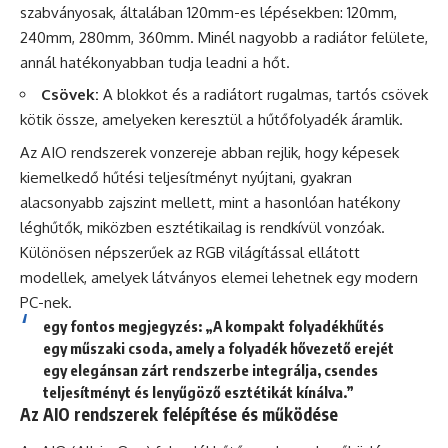
szabványosak, általában 120mm-es lépésekben: 120mm,
240mm, 280mm, 360mm. Minél nagyobb a radiátor felülete,
annál hatékonyabban tudja leadni a hőt.
Csövek:
A blokkot és a radiátort rugalmas, tartós csövek
kötik össze, amelyeken keresztül a hűtőfolyadék áramlik.
Az AIO rendszerek vonzereje abban rejlik, hogy képesek
kiemelkedő hűtési teljesítményt nyújtani, gyakran
alacsonyabb zajszint mellett, mint a hasonlóan hatékony
léghűtők, miközben esztétikailag is rendkívül vonzóak.
Különösen népszerűek az RGB világítással ellátott
modellek, amelyek látványos elemei lehetnek egy modern
PC-nek.
egy fontos megjegyzés: „A kompakt folyadékhűtés
egy műszaki csoda, amely a folyadék hővezető erejét
egy elegánsan zárt rendszerbe integrálja, csendes
teljesítményt és lenyűgöző esztétikát kínálva.”
Az AIO rendszerek felépítése és működése