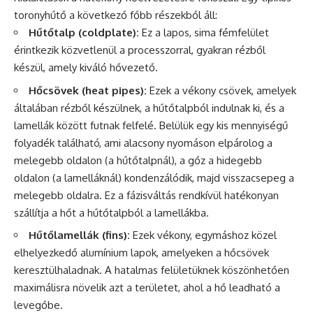
toronyhűtő a következő főbb részekből áll:
Hűtőtalp (coldplate):
Ez a lapos, sima fémfelület
érintkezik közvetlenül a processzorral, gyakran rézből
készül, amely kiváló hővezető.
Hőcsövek (heat pipes):
Ezek a vékony csövek, amelyek
általában rézből készülnek, a hűtőtalpból indulnak ki, és a
lamellák között futnak felfelé. Belülük egy kis mennyiségű
folyadék található, ami alacsony nyomáson elpárolog a
melegebb oldalon (a hűtőtalpnál), a gőz a hidegebb
oldalon (a lamelláknál) kondenzálódik, majd visszacsepeg a
melegebb oldalra. Ez a fázisváltás rendkívül hatékonyan
szállítja a hőt a hűtőtalpból a lamellákba.
Hűtőlamellák (fins):
Ezek vékony, egymáshoz közel
elhelyezkedő alumínium lapok, amelyeken a hőcsövek
keresztülhaladnak. A hatalmas felületüknek köszönhetően
maximálisra növelik azt a területet, ahol a hő leadható a
levegőbe.