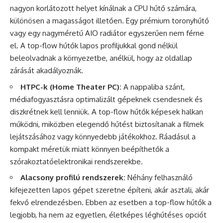
nagyon korlátozott helyet kínálnak a CPU hűtő számára,
különösen a magasságot illetően. Egy prémium toronyhűtő
vagy egy nagyméretű AIO radiátor egyszerűen nem férne
el. A top-flow hűtők lapos profiljukkal gond nélkül
beleolvadnak a környezetbe, anélkül, hogy az oldallap
zárását akadályoznák.
HTPC-k (Home Theater PC):
A nappaliba szánt,
médiafogyasztásra optimalizált gépeknek csendesnek és
diszkrétnek kell lenniük. A top-flow hűtők képesek halkan
működni, miközben elegendő hűtést biztosítanak a filmek
lejátszásához vagy könnyedebb játékokhoz. Ráadásul a
kompakt méretük miatt könnyen beépíthetők a
szórakoztatóelektronikai rendszerekbe.
Alacsony profilú rendszerek:
Néhány felhasználó
kifejezetten lapos gépet szeretne építeni, akár asztali, akár
fekvő elrendezésben. Ebben az esetben a top-flow hűtők a
legjobb, ha nem az egyetlen, életképes léghűtéses opciót