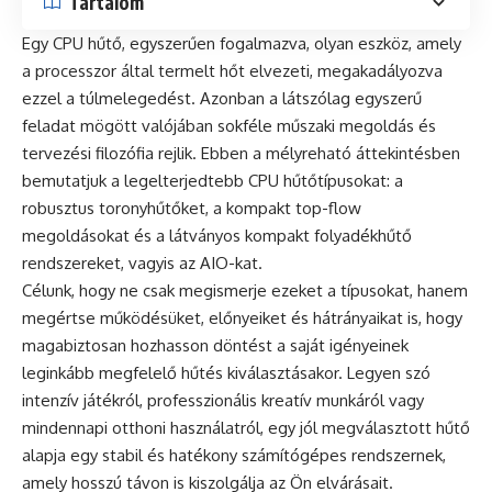
Tartalom
Egy CPU hűtő, egyszerűen fogalmazva, olyan eszköz, amely
a processzor által termelt hőt elvezeti, megakadályozva
ezzel a túlmelegedést. Azonban a látszólag egyszerű
feladat mögött valójában sokféle műszaki megoldás és
tervezési filozófia rejlik. Ebben a mélyreható áttekintésben
bemutatjuk a legelterjedtebb CPU hűtőtípusokat: a
robusztus toronyhűtőket, a kompakt top-flow
megoldásokat és a látványos kompakt folyadékhűtő
rendszereket, vagyis az AIO-kat.
Célunk, hogy ne csak megismerje ezeket a típusokat, hanem
megértse működésüket, előnyeiket és hátrányaikat is, hogy
magabiztosan hozhasson döntést a saját igényeinek
leginkább megfelelő hűtés kiválasztásakor. Legyen szó
intenzív játékról, professzionális kreatív munkáról vagy
mindennapi otthoni használatról, egy jól megválasztott hűtő
alapja egy stabil és hatékony számítógépes rendszernek,
amely hosszú távon is kiszolgálja az Ön elvárásait.