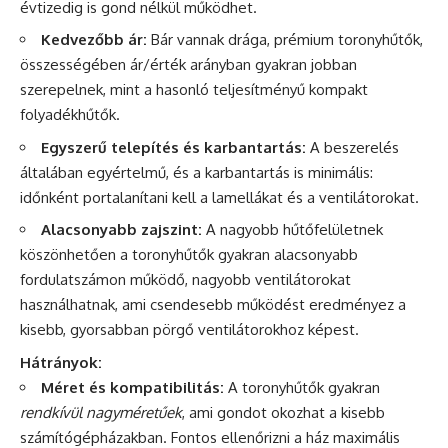
évtizedig is gond nélkül működhet.
Kedvezőbb ár:
Bár vannak drága, prémium toronyhűtők,
összességében ár/érték arányban gyakran jobban
szerepelnek, mint a hasonló teljesítményű kompakt
folyadékhűtők.
Egyszerű telepítés és karbantartás:
A beszerelés
általában egyértelmű, és a karbantartás is minimális:
időnként portalanítani kell a lamellákat és a ventilátorokat.
Alacsonyabb zajszint:
A nagyobb hűtőfelületnek
köszönhetően a toronyhűtők gyakran alacsonyabb
fordulatszámon működő, nagyobb ventilátorokat
használhatnak, ami csendesebb működést eredményez a
kisebb, gyorsabban pörgő ventilátorokhoz képest.
Hátrányok:
Méret és kompatibilitás:
A toronyhűtők gyakran
rendkívül nagyméretűek
, ami gondot okozhat a kisebb
számítógépházakban. Fontos ellenőrizni a ház maximális