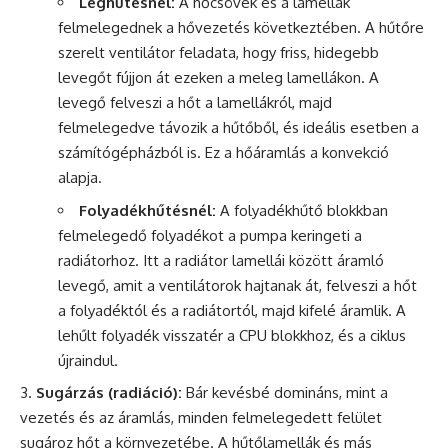
Léghűtésnél:
A hőcsövek és a lamellák
felmelegednek a hővezetés következtében. A hűtőre
szerelt ventilátor feladata, hogy friss, hidegebb
levegőt fújjon át ezeken a meleg lamellákon. A
levegő felveszi a hőt a lamellákról, majd
felmelegedve távozik a hűtőből, és ideális esetben a
számítógépházból is. Ez a hőáramlás a konvekció
alapja.
Folyadékhűtésnél:
A folyadékhűtő blokkban
felmelegedő folyadékot a pumpa keringeti a
radiátorhoz. Itt a radiátor lamellái között áramló
levegő, amit a ventilátorok hajtanak át, felveszi a hőt
a folyadéktól és a radiátortól, majd kifelé áramlik. A
lehűlt folyadék visszatér a CPU blokkhoz, és a ciklus
újraindul.
Sugárzás (radiáció):
Bár kevésbé domináns, mint a
vezetés és az áramlás, minden felmelegedett felület
sugároz hőt a környezetébe. A hűtőlamellák és más