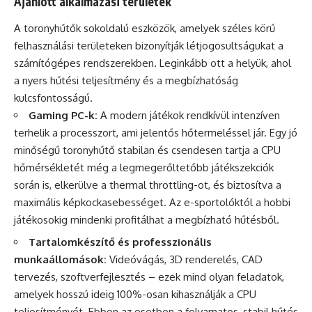
Ajánlott alkalmazási területek
A toronyhűtők sokoldalú eszközök, amelyek széles körű
felhasználási területeken bizonyítják létjogosultságukat a
számítógépes rendszerekben. Leginkább ott a helyük, ahol
a nyers hűtési teljesítmény és a megbízhatóság
kulcsfontosságú.
Gaming PC-k:
A modern játékok rendkívül intenzíven
terhelik a processzort, ami jelentős hőtermeléssel jár. Egy jó
minőségű toronyhűtő stabilan és csendesen tartja a CPU
hőmérsékletét még a legmegerőltetőbb játékszekciók
során is, elkerülve a thermal throttling-ot, és biztosítva a
maximális képkockasebességet. Az e-sportolóktól a hobbi
játékosokig mindenki profitálhat a megbízható hűtésből.
Tartalomkészítő és professzionális
munkaállomások:
Videóvágás, 3D renderelés, CAD
tervezés, szoftverfejlesztés – ezek mind olyan feladatok,
amelyek hosszú ideig 100%-osan kihasználják a CPU
teljesítményét. Ebben az esetben a folyamatos, stabil hűtés