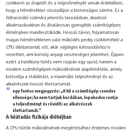
csökkenti az órajelét és a teljesítményét annak érdekében,
hogy a hőmérséklet visszaálljon a biztonságos szintre. Ez a
felhasználó számára jelentős lassulásban, akadozó
alkalmazásokban és általánosan gyengébb számítógépes
élményben manifesztálódik. Hosszú távon, folyamatosan
magas hőmérsékleten való működés pedig
csökkentheti a
CPU élettartamát
, sőt, akár
végleges károsodáshoz
is
vezethet, ami komoly anyagi veszteséget jelenthet. Éppen
ezért a hatékony hűtés nem csupán egy opció, hanem a
modern számítógépek működésének alapfeltétele, amely
biztosítja a stabilitást, a maximális teljesítményt és az
alkatrészek hosszú élettartamát.
egy fontos megjegyzés: „A hő a számítógép csendes
ellensége; ha nem tartjuk kordában, lopakodva rontja
a teljesítményt és rövidíti az alkatrészek
élettartamát.”
A hőátadás fizikája dióhéjban
A CPU hűtők működésének megértéséhez érdemes röviden