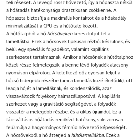
teli réseket. A levegő rossz hővezető, így a hőpaszta nélkül
a hőátadás hatékonysága drasztikusan csökkenne. A
hőpaszta biztosítja a maximális kontaktot és a hőakadály
minimalizálását a CPU és a hűtőtalp között.
A hűtőtalpból a hő
hőcsöveken
keresztül jut fel a
lamellákba. Ezek a hőcsövek tipikusan rézből készülnek, és
belül egy speciális folyadékot, valamint kapilláris
szerkezetet tartalmaznak. Amikor a hőcsőnek a hűtőtalphoz
közeli része felmelegszik, a benne lévő folyadék alacsony
nyomáson elpárolog. A keletkező gőz gyorsan feljut a
hőcső hidegebb részébe (ami a lamellák közé ékelődik), ott
leadja hőjét a lamelláknak, és kondenzálódik, azaz
visszaváltozik folyékony halmazállapotúvá. A kapilláris
szerkezet vagy a gravitáció segítségével a folyadék
visszatér a melegebb részbe, és a ciklus újraindul. Ez a
fázisváltásos hőátadás rendkívül hatékony, sokszorosan
felülmúlja a hagyományos fémrúd hővezető képességét.
A hőcsövekből a hő átterjed a
hűtőlamellákba
. Ezek a