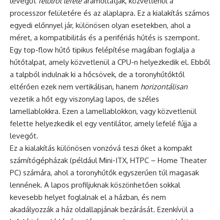
levegőt
felülről lefelé
áramoltatják, közvetlenül a
processzor felületére és az alaplapra. Ez a kialakítás számos
egyedi előnnyel jár, különösen olyan esetekben, ahol a
méret, a kompatibilitás és a perifériás hűtés is szempont.
Egy top-flow hűtő tipikus felépítése magában foglalja a
hűtőtalpat, amely közvetlenül a CPU-n helyezkedik el. Ebből
a talpból indulnak ki a hőcsövek, de a toronyhűtőktől
eltérően ezek nem vertikálisan, hanem
horizontálisan
vezetik a hőt egy viszonylag lapos, de széles
lamellablokkra. Ezen a lamellablokkon, vagy közvetlenül
felette helyezkedik el egy ventilátor, amely lefelé fújja a
levegőt.
Ez a kialakítás különösen vonzóvá teszi őket a kompakt
számítógépházak (például Mini-ITX, HTPC – Home Theater
PC) számára, ahol a toronyhűtők egyszerűen túl magasak
lennének. A lapos profiljuknak köszönhetően sokkal
kevesebb helyet foglalnak el a házban, és nem
akadályozzák a ház oldallapjának bezárását. Ezenkívül a