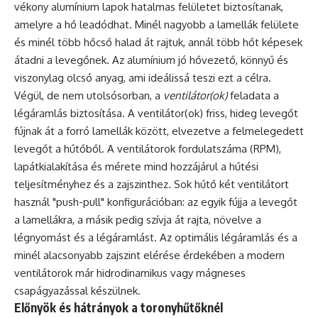
vékony alumínium lapok hatalmas felületet biztosítanak,
amelyre a hő leadódhat. Minél nagyobb a lamellák felülete
és minél több hőcső halad át rajtuk, annál több hőt képesek
átadni a levegőnek. Az alumínium jó hővezető, könnyű és
viszonylag olcsó anyag, ami ideálissá teszi ezt a célra.
Végül, de nem utolsósorban, a
ventilátor(ok)
feladata a
légáramlás biztosítása. A ventilátor(ok) friss, hideg levegőt
fújnak át a forró lamellák között, elvezetve a felmelegedett
levegőt a hűtőből. A ventilátorok fordulatszáma (RPM),
lapátkialakítása és mérete mind hozzájárul a hűtési
teljesítményhez és a zajszinthez. Sok hűtő két ventilátort
használ "push-pull" konfigurációban: az egyik fújja a levegőt
a lamellákra, a másik pedig szívja át rajta, növelve a
légnyomást és a légáramlást. Az optimális légáramlás és a
minél alacsonyabb zajszint elérése érdekében a modern
ventilátorok már hidrodinamikus vagy mágneses
csapágyazással készülnek.
Előnyök és hátrányok a toronyhűtőknél