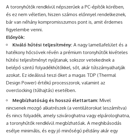
A toronyhűtők rendkívül népszerűek a PC-építők körében,
és ez nem véletlen, hiszen számos előnnyel rendelkeznek,
bár van néhány kompromisszumos pont is, amit érdemes
figyelembe venni.
Előnyök:
Kiváló hűtési teljesítmény:
A nagy lamellafelület és a
hatékony hőcsövek révén a prémium toronyhűtők kivételes
hűtési teljesítményt nyújtanak, sokszor vetekednek a
belépő szintű folyadékhűtőkkel, sőt, akár túlszárnyalhatják
azokat. Ez ideálissá teszi őket a magas TDP (Thermal
Design Power) értékű processzorok, valamint az
overclocking (túlhajtás) esetében.
Megbízhatóság és hosszú élettartam:
Mivel
nincsenek mozgó alkatrészek (a ventilátorokat leszámítva)
és nincs folyadék, amely szivároghatna vagy elpárologhatna,
a toronyhűtők rendkívül megbízhatóak. A meghibásodás
esélye minimális, és egy jó minőségű példány akár egy