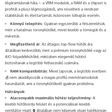
légáramlásnak hála ✨ a VRM modulok, a RAM és a chipset is
profitál a plusz légmozgásból, ami növelheti a rendszer
stabilitását és élettartamát, különösen túlhajtás esetén.
Könnyű telepítés:
Gyakran egyszerűbb a felszerelésük,
mint a hatalmas toronyhűtőké, mivel kisebb a tömegük és a
méretük.
Megfizethető ár:
Az átlagos top-flow hűtők ára
általában kedvezőbb, mint a prémium toronyhűtőké vagy az
AIO folyadékhűtőké, miközben elegendő hűtést
biztosítanak a legtöbb felhasználó számára.
RAM kompatibilitás:
Mivel laposak, a legtöbb esetben
💰 nem akadályozzák a magas profilú memóriamodulok
használatát, ami a toronyhűtőknél gyakran probléma.
Hátrányok:
Alacsonyabb maximális hűtési teljesítmény:
A
kisebb hűtőborda felület és a potenciálisan kisebb
ventilátor miatt ⛔ általában nem képesek olyan hatékonyan