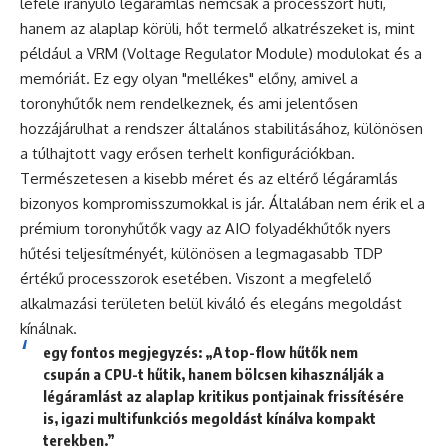
lefelé irányuló légáramlás nemcsak a processzort hűti,
hanem az alaplap körüli, hőt termelő alkatrészeket is, mint
például a VRM (Voltage Regulator Module) modulokat és a
memóriát. Ez egy olyan "mellékes" előny, amivel a
toronyhűtők nem rendelkeznek, és ami jelentősen
hozzájárulhat a rendszer általános stabilitásához, különösen
a túlhajtott vagy erősen terhelt konfigurációkban.
Természetesen a kisebb méret és az eltérő légáramlás
bizonyos kompromisszumokkal is jár. Általában nem érik el a
prémium toronyhűtők vagy az AIO folyadékhűtők nyers
hűtési teljesítményét, különösen a legmagasabb TDP
értékű processzorok esetében. Viszont a megfelelő
alkalmazási területen belül kiváló és elegáns megoldást
kínálnak.
egy fontos megjegyzés: „A top-flow hűtők nem
csupán a CPU-t hűtik, hanem bölcsen kihasználják a
légáramlást az alaplap kritikus pontjainak frissítésére
is, igazi multifunkciós megoldást kínálva kompakt
terekben.”