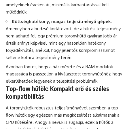
amelyeknek éveken át, minimális karbantartással kell
működniük.
Költséghatékony, magas teljesítményű gépek:
Amennyiben a büdzsé korlátozott, de a hűtési teljesítmény
nem adható fel, egy prémium toronyhűtő gyakran jobb ár-
érték arányt képvisel, mint egy hasonlóan hatékony
folyadékhűtés, anélkül, hogy jelentős kompromisszumot
kellene kötni a teljesítmény terén.
Azonban fontos, hogy a ház mérete és a RAM modulok
magassága is passzoljon a kiválasztott toronyhűtőhöz, hogy
elkerülhetőek legyenek a telepítési problémák.
Top-flow hűtők: Kompakt erő és széles
kompatibilitás
A toronyhűtők robusztus teljesítményével szemben a top-
flow hűtők egy egészen más megközelítést alkalmaznak a
CPU hűtésére. Ahogy a nevük is sugallja, ezek a hűtők a