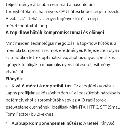
teljesítménye általában elmarad a hasonló árú
toronyhűtőkétől, ha a nyers CPU hűtési képességet nézzük.
A választás tehát az egyedi igényektől és a gép
méretkorlátaitól függ.
A top-flow hűtők kompromisszumai és előnyei
Mint minden technológiai megoldás, a top-flow hűtők is a
mérnöki kompromisszumok eredményei. Kifejezetten olyan
szituációkra lettek optimalizálva, ahol bizonyos specifikus
igények felülírják a maximális nyers hűtési teljesítmény
elvárását.
Előnyök:
Kiváló méret-kompatibilitás:
Ez a legfőbb vonásuk.
Lapos profiljuknak köszönhetően ✅ a legszűkebb házakba is
beférnek, ahol a toronyhűtők vagy az AIO radiátorok
esélytelenek lennének. Ideálisak Mini-ITX, HTPC, SFF (Small
Form Factor) build-ekhez.
Alaplap komponenseinek hűtése:
A lefelé irányuló