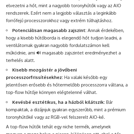
elvezetni a hőt, mint a nagyobb toronyhűtők vagy az AIO
rendszerek. Ezért nem a legjobb választás a leginkább
forrófejű processzorokhoz vagy extrém túlhajtáshoz.
Potenciálisan magasabb zajszint:
Annak érdekében,
hogy a kisebb hűtőborda is elegendő hőt tudjon leadni, a
ventilátornak gyakran nagyobb fordulatszámon kell
működnie, ami 🔊 magasabb zajszintet eredményezhet a
terhelés alatt.
Kisebb mozgástér a jövőbeni
processzorfrissítésekhez:
Ha valaki később egy
jelentősen erősebb és hőtermelőbb processzorra váltana, a
top-flow hűtője könnyen elégtelenné válhat.
Kevésbé esztétikus, ha a házból kilátszik:
Bár
kompaktak, a dizájnjuk gyakran egyszerűbb, mint a prémium
toronyhűtőké vagy az RGB-vel felszerelt AIO-ké.
A top-flow hűtők tehát egy niche termék, amelynek