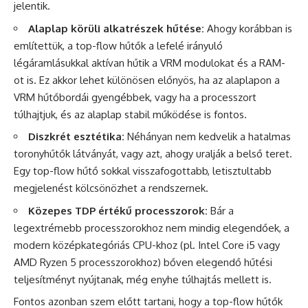
jelentik.
Alaplap körüli alkatrészek hűtése:
Ahogy korábban is
említettük, a top-flow hűtők a lefelé irányuló
légáramlásukkal aktívan hűtik a VRM modulokat és a RAM-
ot is. Ez akkor lehet különösen előnyös, ha az alaplapon a
VRM hűtőbordái gyengébbek, vagy ha a processzort
túlhajtjuk, és az alaplap stabil működése is fontos.
Diszkrét esztétika:
Néhányan nem kedvelik a hatalmas
toronyhűtők látványát, vagy azt, ahogy uralják a belső teret.
Egy top-flow hűtő sokkal visszafogottabb, letisztultabb
megjelenést kölcsönözhet a rendszernek.
Közepes TDP értékű processzorok:
Bár a
legextrémebb processzorokhoz nem mindig elegendőek, a
modern középkategóriás CPU-khoz (pl. Intel Core i5 vagy
AMD Ryzen 5 processzorokhoz) bőven elegendő hűtési
teljesítményt nyújtanak, még enyhe túlhajtás mellett is.
Fontos azonban szem előtt tartani, hogy a top-flow hűtők