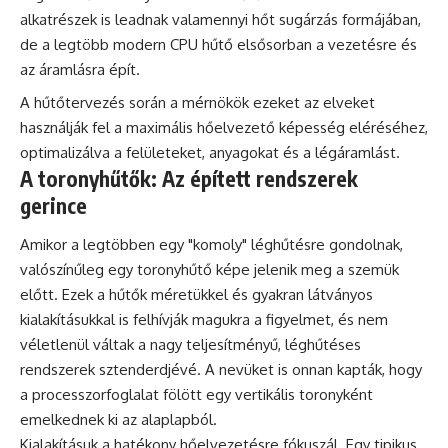
alkatrészek is leadnak valamennyi hőt sugárzás formájában,
de a legtöbb modern CPU hűtő elsősorban a vezetésre és
az áramlásra épít.
A hűtőtervezés során a mérnökök ezeket az elveket
használják fel a maximális hőelvezető képesség eléréséhez,
optimalizálva a felületeket, anyagokat és a légáramlást.
A toronyhűtők: Az épített rendszerek
gerince
Amikor a legtöbben egy "komoly" léghűtésre gondolnak,
valószínűleg egy toronyhűtő képe jelenik meg a szemük
előtt. Ezek a hűtők méretükkel és gyakran látványos
kialakításukkal is felhívják magukra a figyelmet, és nem
véletlenül váltak a nagy teljesítményű, léghűtéses
rendszerek sztenderdjévé. A nevüket is onnan kapták, hogy
a processzorfoglalat fölött egy vertikális toronyként
emelkednek ki az alaplapból.
Kialakításuk a hatékony hőelvezetésre fókuszál. Egy tipikus