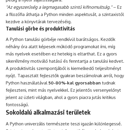
"Az egyszerűség a legmagasabb szintű kifinomultság."
– Ez
a filozófia áthatja a Python minden aspektusát, a szintaxistól
kezdve a könyvtárak tervezéséig.
Tanulási görbe és produktivitás
A Python tanulási görbéje rendkívül barátságos. Kezdők
néhány óra alatt képesek működő programokat írni, míg
más nyelvek esetében ez hetekig is eltarthat. Ez a gyors
sikerélmény motiváló hatású és fenntartja a tanulási kedvet.
A produktivitás szempontjából is kiemelkedő teljesítményt
nyújt. Tapasztalt fejlesztők gyakran beszámolnak arról, hogy
Python használatával
50-80%-kal gyorsabban
tudnak
fejleszteni, mint más nyelvekkel. Ez jelentős versenyelőnyt
jelent az üzleti világban, ahol a gyors piacra jutás kritikus
fontosságú.
Sokoldalú alkalmazási területek
A Python univerzális természete teszi igazán különlegessé.