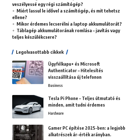
veszélyessé egy régi számítógép?
Miért lassul le idővel a számítógép, és mit tehetsz
ellene?
Mikor érdemes lecserélni a laptop akkumulátorát?
Táblagép akkumulátorának romlása – javítás vagy
teljes készülékcsere?
Legolvasottabb cikkek
Ügyfélkapu+ és Microsoft
Authenticator – Hitelesítés
visszaállítása új telefonon
Business
Tesla Pi Phone – Teljes útmutató és
minden, amit tudni érdemes
Hardware
Gamer PC építése 2025-ben: a legjobb
alkatrészek ár-érték arányban.