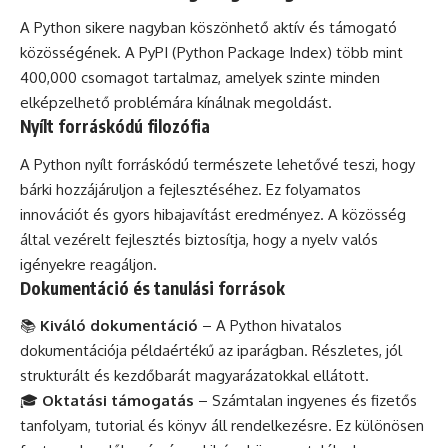
A Python sikere nagyban köszönhető aktív és támogató
közösségének. A PyPI (Python Package Index) több mint
400,000 csomagot tartalmaz, amelyek szinte minden
elképzelhető problémára kínálnak megoldást.
Nyílt forráskódú filozófia
A Python nyílt forráskódú természete lehetővé teszi, hogy
bárki hozzájáruljon a fejlesztéséhez. Ez folyamatos
innovációt és gyors hibajavítást eredményez. A közösség
által vezérelt fejlesztés biztosítja, hogy a nyelv valós
igényekre reagáljon.
Dokumentáció és tanulási források
📚
Kiváló dokumentáció
– A Python hivatalos
dokumentációja példaértékű az iparágban. Részletes, jól
strukturált és kezdőbarát magyarázatokkal ellátott.
🎓
Oktatási támogatás
– Számtalan ingyenes és fizetős
tanfolyam, tutorial és könyv áll rendelkezésre. Ez különösen