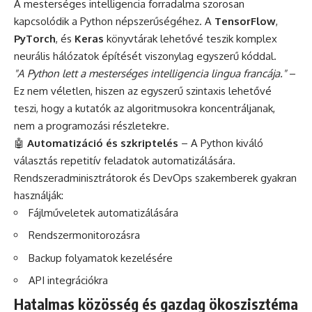
A mesterséges intelligencia forradalma szorosan
kapcsolódik a Python népszerűségéhez. A
TensorFlow
,
PyTorch
, és
Keras
könyvtárak lehetővé teszik komplex
neurális hálózatok építését viszonylag egyszerű kóddal.
"A Python lett a mesterséges intelligencia lingua francája."
–
Ez nem véletlen, hiszen az egyszerű szintaxis lehetővé
teszi, hogy a kutatók az algoritmusokra koncentráljanak,
nem a programozási részletekre.
🤖
Automatizáció és szkriptelés
– A Python kiváló
választás repetitív feladatok automatizálására.
Rendszeradminisztrátorok és DevOps szakemberek gyakran
használják:
Fájlműveletek automatizálására
Rendszermonitorozásra
Backup folyamatok kezelésére
API integrációkra
Hatalmas közösség és gazdag ökoszisztéma