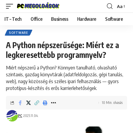
Aa
Font
Resizer
IT – Tech
Office
Business
Hardware
Software
SOFTWARE
A Python népszerűsége: Miért ez a
legkeresettebb programnyelv?
Miért népszerű a Python? Könnyen tanulható, olvasható
szintaxis, gazdag könyvtárak (adatfeldolgozás, gépi tanulás,
web), nagy közösség és széles ipari felhasználás — gyors
prototípus-készítés és erős karrierlehetőségek.
10 Min. olvasás
PC
2025.11.04.