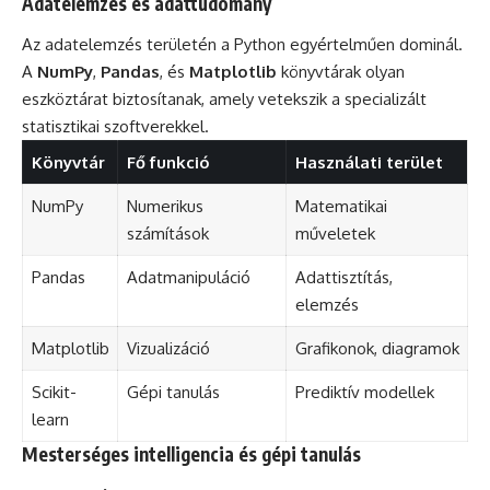
Adatelemzés és adattudomány
Az adatelemzés területén a Python egyértelműen dominál.
A
NumPy
,
Pandas
, és
Matplotlib
könyvtárak olyan
eszköztárat biztosítanak, amely vetekszik a specializált
statisztikai szoftverekkel.
Könyvtár
Fő funkció
Használati terület
NumPy
Numerikus
Matematikai
számítások
műveletek
Pandas
Adatmanipuláció
Adattisztítás,
elemzés
Matplotlib
Vizualizáció
Grafikonok, diagramok
Scikit-
Gépi tanulás
Prediktív modellek
learn
Mesterséges intelligencia és gépi tanulás