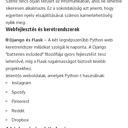
Szinte nincs olyan terület az informatikában, ahol ne lehetne
sikeresen alkalmazni. Ez a sokoldalúság azt jelenti, hogy
egyetlen nyelv elsajátításával számos karrierlehetőség
nyílik meg.
Webfejlesztés és keretrendszerek
🌐
Django és Flask
– A két legnépszerűbb Python web
keretrendszer milliókat szolgál ki naponta. A Django
"batteries included" filozófiája gyors fejlesztést tesz
lehetővé, míg a Flask rugalmasságot biztosít kisebb
projektekhez.
Jelentős weboldalak, amelyek Python-t használnak:
Instagram
Spotify
Pinterest
Reddit
Dropbox