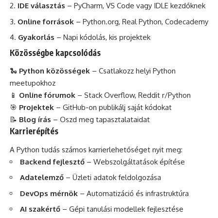
IDE választás
– PyCharm, VS Code vagy IDLE kezdőknek
Online források
– Python.org, Real Python, Codecademy
Gyakorlás
– Napi kódolás, kis projektek
Közösségbe kapcsolódás
🐍
Python közösségek
– Csatlakozz helyi Python
meetupokhoz
📱
Online fórumok
– Stack Overflow, Reddit r/Python
🎯
Projektek
– GitHub-on publikálj saját kódokat
📝
Blog írás
– Oszd meg tapasztalataidat
Karrierépítés
A Python tudás számos karrierlehetőséget nyit meg:
Backend fejlesztő
– Webszolgáltatások építése
Adatelemző
– Üzleti adatok feldolgozása
DevOps mérnök
– Automatizáció és infrastruktúra
AI szakértő
– Gépi tanulási modellek fejlesztése