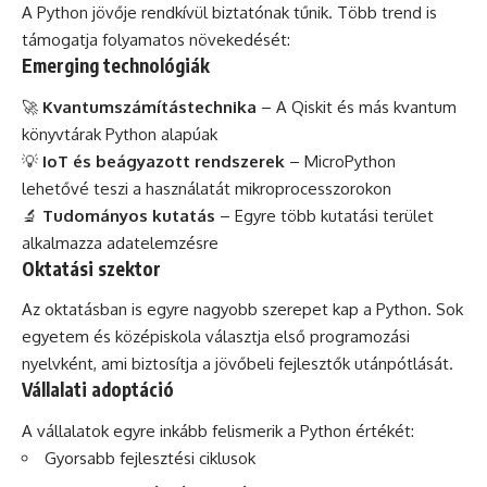
A Python jövője rendkívül biztatónak tűnik. Több trend is
támogatja folyamatos növekedését:
Emerging technológiák
🚀
Kvantumszámítástechnika
– A Qiskit és más kvantum
könyvtárak Python alapúak
💡
IoT és beágyazott rendszerek
– MicroPython
lehetővé teszi a használatát mikroprocesszorokon
🔬
Tudományos kutatás
– Egyre több kutatási terület
alkalmazza adatelemzésre
Oktatási szektor
Az oktatásban is egyre nagyobb szerepet kap a Python. Sok
egyetem és középiskola választja első programozási
nyelvként, ami biztosítja a jövőbeli fejlesztők utánpótlását.
Vállalati adoptáció
A vállalatok egyre inkább felismerik a Python értékét:
Gyorsabb fejlesztési ciklusok