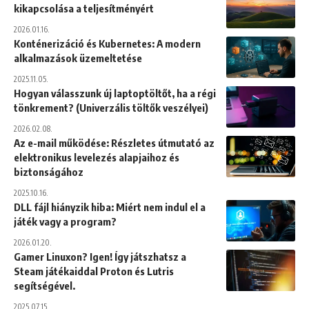
kikapcsolása a teljesítményért
2026.01.16.
Konténerizáció és Kubernetes: A modern
alkalmazások üzemeltetése
2025.11.05.
Hogyan válasszunk új laptoptöltőt, ha a régi
tönkrement? (Univerzális töltők veszélyei)
2026.02.08.
Az e-mail működése: Részletes útmutató az
elektronikus levelezés alapjaihoz és
biztonságához
2025.10.16.
DLL fájl hiányzik hiba: Miért nem indul el a
játék vagy a program?
2026.01.20.
Gamer Linuxon? Igen! Így játszhatsz a
Steam játékaiddal Proton és Lutris
segítségével.
2025.07.15.