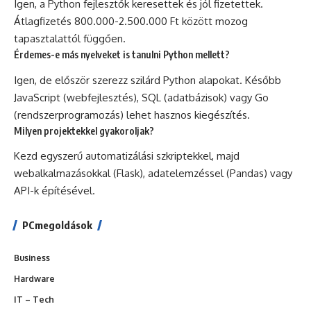
Igen, a Python fejlesztők keresettek és jól fizetettek.
Átlagfizetés 800.000-2.500.000 Ft között mozog
tapasztalattól függően.
Érdemes-e más nyelveket is tanulni Python mellett?
Igen, de először szerezz szilárd Python alapokat. Később
JavaScript (webfejlesztés), SQL (adatbázisok) vagy Go
(rendszerprogramozás) lehet hasznos kiegészítés.
Milyen projektekkel gyakoroljak?
Kezd egyszerű automatizálási szkriptekkel, majd
webalkalmazásokkal (Flask), adatelemzéssel (Pandas) vagy
API-k építésével.
PCmegoldások
Business
Hardware
IT – Tech