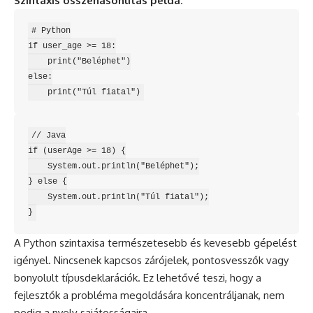
Szintaxis összehasonlítás példa:
# Python

if user_age >= 18:

    print("Beléphet")

else:

// Java

if (userAge >= 18) {

    System.out.println("Beléphet");

} else {

    System.out.println("Túl fiatal");

A Python szintaxisa természetesebb és kevesebb gépelést
igényel. Nincsenek kapcsos zárójelek, pontosvesszők vagy
bonyolult típusdeklarációk. Ez lehetővé teszi, hogy a
fejlesztők a probléma megoldására koncentráljanak, nem
pedig a nyelv sajátosságaira.