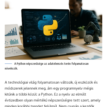
A Python népszerűsége az adatelemzés terén folyamatosan
növekszik.
A technológiai világ folyamatosan változik, új eszközök és
módszerek jelennek meg, ám egy programnyelv mégis
kitűnik a többi közül: a Python. Ez a nyelv az elmúlt
évtizedben olyan mértékű népszerűségre tett szert, amely
minden korábbi trendet felülmúl. Nem csupán a kezdők