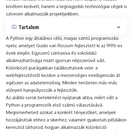
körében kedvelt, hanem a legnagyobb technológiai cégek is
szívesen alkalmazzák projektjeikben.
Tartalom
A Python egy általános célú, magas szintű programozási
nyelv, amelyet Guido van Rossum fejlesztett ki az 1990-es
évek elején. Egyszerű szintaxisa és sokoldalú
alkalmazhatósága miatt gyorsan népszerűvé vált.
Különböző iparágakban találkozhatunk vele: a
webfejlesztéstől kezdve a mesterséges intelligencián át
egészen az adatelemzésig. Minden területen más-más
előnyeit hangsúlyozzák a fejlesztők.
Az alábbi sorok betekintést nyújtanak abba, miért vált a
Python a programozók első számú választásává.
Megismerheted azokat a konkrét tényezőket, amelyek
hozzájárultak ehhez a sikerhez, valamint gyakorlati példákon
keresztül láthatod, hogyan alkalmazzák különböző