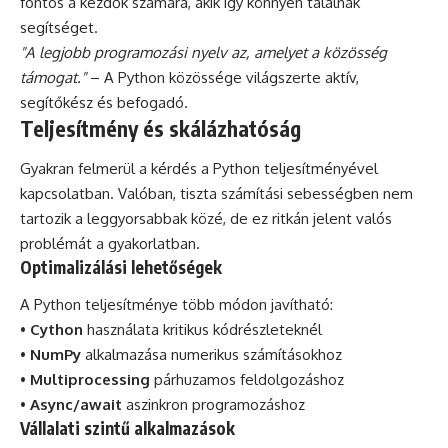
fontos a kezdők számára, akik így könnyen találnak
segítséget.
"A legjobb programozási nyelv az, amelyet a közösség
támogat."
– A Python közössége világszerte aktív,
segítőkész és befogadó.
Teljesítmény és skálázhatóság
Gyakran felmerül a kérdés a Python teljesítményével
kapcsolatban. Valóban, tiszta számítási sebességben nem
tartozik a leggyorsabbak közé, de ez ritkán jelent valós
problémát a gyakorlatban.
Optimalizálási lehetőségek
A Python teljesítménye több módon javítható:
•
Cython
használata kritikus kódrészleteknél
•
NumPy
alkalmazása numerikus számításokhoz
•
Multiprocessing
párhuzamos feldolgozáshoz
•
Async/await
aszinkron programozáshoz
Vállalati szintű alkalmazások