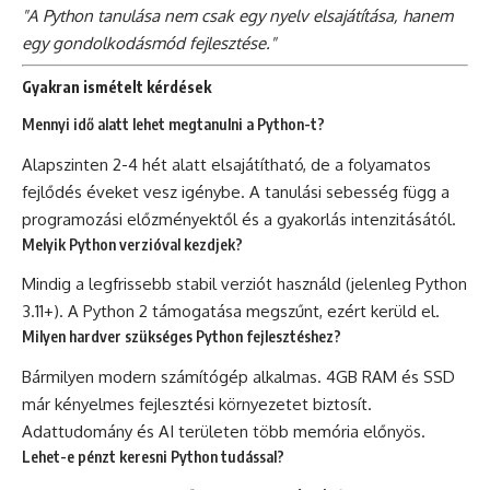
"A Python tanulása nem csak egy nyelv elsajátítása, hanem
egy gondolkodásmód fejlesztése."
Gyakran ismételt kérdések
Mennyi idő alatt lehet megtanulni a Python-t?
Alapszinten 2-4 hét alatt elsajátítható, de a folyamatos
fejlődés éveket vesz igénybe. A tanulási sebesség függ a
programozási előzményektől és a gyakorlás intenzitásától.
Melyik Python verzióval kezdjek?
Mindig a legfrissebb stabil verziót használd (jelenleg Python
3.11+). A Python 2 támogatása megszűnt, ezért kerüld el.
Milyen hardver szükséges Python fejlesztéshez?
Bármilyen modern számítógép alkalmas. 4GB RAM és SSD
már kényelmes fejlesztési környezetet biztosít.
Adattudomány és AI területen több memória előnyös.
Lehet-e pénzt keresni Python tudással?