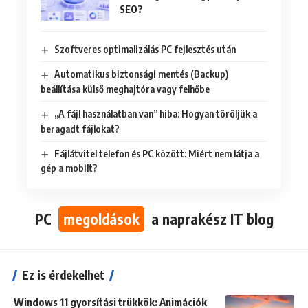
SEO?
Szoftveres optimalizálás PC fejlesztés után
Automatikus biztonsági mentés (Backup)
beállítása külső meghajtóra vagy felhőbe
„A fájl használatban van” hiba: Hogyan töröljük a
beragadt fájlokat?
Fájlátvitel telefon és PC között: Miért nem látja a
gép a mobilt?
PC
megoldások
a naprakész IT blog
Ez is érdekelhet
Windows 11 gyorsítási trükkök: Animációk