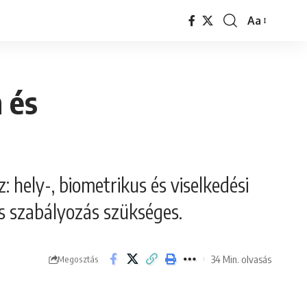
Aa
Font
Resizer
 és
 hely-, biometrikus és viselkedési
és szabályozás szükséges.
34 Min. olvasás
Megosztás