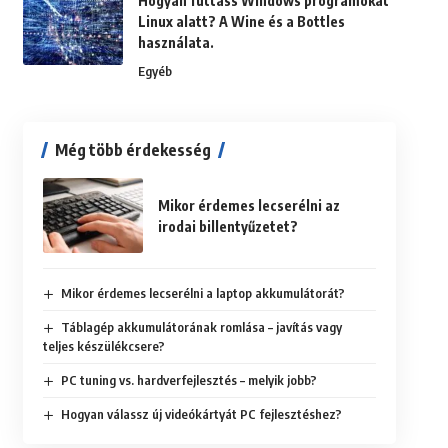
Hogyan futtass Windows programokat
Linux alatt? A Wine és a Bottles
használata.
Egyéb
Még több érdekesség
Mikor érdemes lecserélni az
irodai billentyűzetet?
Mikor érdemes lecserélni a laptop akkumulátorát?
Táblagép akkumulátorának romlása – javítás vagy
teljes készülékcsere?
PC tuning vs. hardverfejlesztés – melyik jobb?
Hogyan válassz új videókártyát PC fejlesztéshez?