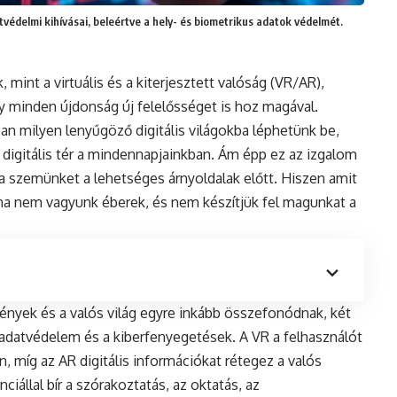
védelmi kihívásai, beleértve a hely- és biometrikus adatok védelmét.
 mint a virtuális és a kiterjesztett valóság (VR/AR),
y minden újdonság új felelősséget is hoz magával.
n milyen lenyűgöző digitális világokba léphetünk be,
 digitális tér a mindennapjainkban. Ám épp ez az izgalom
a szemünket a lehetséges árnyoldalak előtt. Hiszen amit
, ha nem vagyunk éberek, és nem készítjük fel magunkat a
mények és a valós világ egyre inkább összefonódnak, két
 adatvédelem és a kiberfenyegetések. A VR a felhasználót
n, míg az AR digitális információkat rétegez a valós
iállal bír a szórakoztatás, az oktatás, az