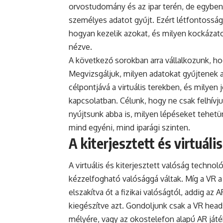
orvostudomány és az ipar terén, de egybe
személyes adatot gyűjt. Ezért létfontossá
hogyan kezelik azokat, és milyen kockázatok
nézve.
A következő sorokban arra vállalkozunk, ho
Megvizsgáljuk, milyen adatokat gyűjtenek
célpontjává a virtuális terekben, és milyen
kapcsolatban. Célunk, hogy ne csak felhívj
nyújtsunk abba is, milyen lépéseket tehetü
mind egyéni, mind iparági szinten.
A kiterjesztett és virtuáli
A virtuális és kiterjesztett valóság technoló
kézzelfogható valósággá váltak. Míg a VR a fe
elszakítva őt a fizikai valóságtól, addig az A
kiegészítve azt. Gondoljunk csak a VR hea
mélyére, vagy az okostelefon alapú AR játé