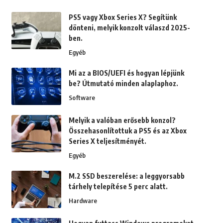
PS5 vagy Xbox Series X? Segítünk
dönteni, melyik konzolt válaszd 2025-
ben.
Egyéb
Mi az a BIOS/UEFI és hogyan lépjünk
be? Útmutató minden alaplaphoz.
Software
Melyik a valóban erősebb konzol?
Összehasonlítottuk a PS5 és az Xbox
Series X teljesítményét.
Egyéb
M.2 SSD beszerelése: a leggyorsabb
tárhely telepítése 5 perc alatt.
Hardware