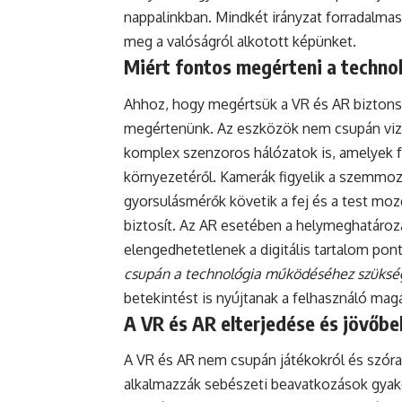
nappalinkban. Mindkét irányzat forradalmasítj
meg a valóságról alkotott képünket.
Miért fontos megérteni a techno
Ahhoz, hogy megértsük a VR és AR biztonság
megértenünk. Az eszközök nem csupán vizu
komplex szenzoros hálózatok is, amelyek fo
környezetéről. Kamerák figyelik a szemmoz
gyorsulásmérők követik a fej és a test mozg
biztosít. Az AR esetében a helymeghatározá
elengedhetetlenek a digitális tartalom pon
csupán a technológia működéséhez szüksé
betekintést is nyújtanak a felhasználó mag
A VR és AR elterjedése és jövőbel
A VR és AR nem csupán játékokról és szór
alkalmazzák sebészeti beavatkozások gyakorl