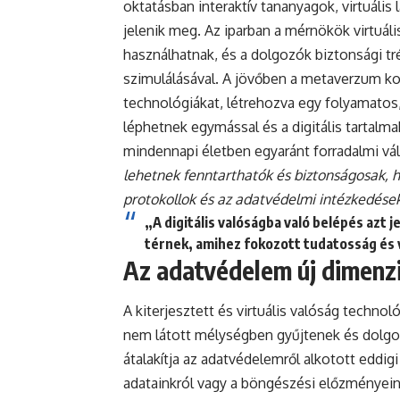
oktatásban interaktív tananyagok, virtuáli
jelenik meg. Az iparban a mérnökök virtuál
használhatnak, és a dolgozók biztonsági t
szimulálásával. A jövőben a metaverzum k
technológiákat, létrehozva egy folyamatos,
léphetnek egymással és a digitális tartalm
mindennapi életben egyaránt forradalmi vá
lehetnek fenntarthatók és biztonságosak, 
protokollok és az adatvédelmi intézkedések
„A digitális valóságba való belépés azt j
térnek, amihez fokozott tudatosság és
Az adatvédelem új dimenzi
A kiterjesztett és virtuális valóság techn
nem látott mélységben gyűjtenek és dolgo
átalakítja az adatvédelemről alkotott eddi
adatainkról vagy a böngészési előzményeink