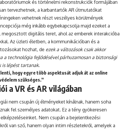
s laboratóriumok és történelmi rekonstrukciók formájában
isan tervezhetnek, a karbantartók AR útmutatókat
réningeken vehetnek részt veszélyes körülmények
oncepciója még inkább egybekapcsolja majd ezeket a
 megosztott digitális teret, ahol az emberek interakcióba
akkal. Az üzleti életben, a kommunikációban és a
ltozásokat hozhat, de
ezek a változások csak akkor
ha a technológia fejlődésével párhuzamosan a biztonsági
 is lépést tartanak
.
elenti, hogy egyre több aspektusát adjuk át az online
 védelem szükséges.”
ói a VR és AR világában
ológiái nem csupán új élményeket kínálnak, hanem soha
znak fel személyes adatokat. Ez a tény gyökeresen
gi elképzeléseinket. Nem csupán a bejelentkezési
ről van szó, hanem olyan intim részletekről, amelyek a