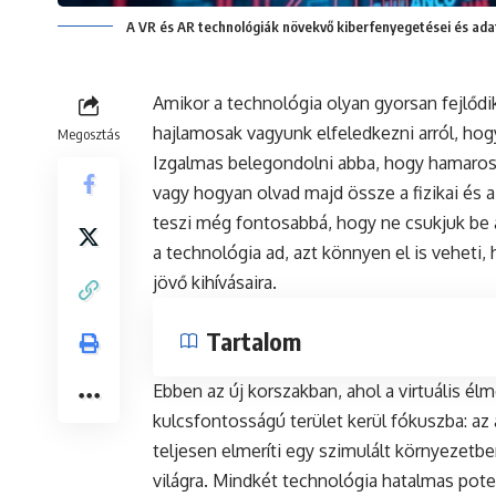
A VR és AR technológiák növekvő kiberfenyegetései és adat
Amikor a technológia olyan gyorsan fejlődik,
hajlamosak vagyunk elfeledkezni arról, hog
Megosztás
Izgalmas belegondolni abba, hogy hamarosa
vagy hogyan olvad majd össze a fizikai és a
teszi még fontosabbá, hogy ne csukjuk be 
a technológia ad, azt könnyen el is veheti
jövő kihívásaira.
Tartalom
Ebben az új korszakban, ahol a virtuális él
kulcsfontosságú terület kerül fókuszba: az
teljesen elmeríti egy szimulált környezetbe
világra. Mindkét technológia hatalmas potenc