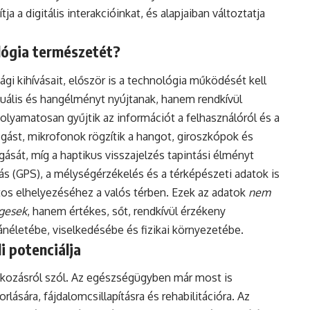
a a digitális interakcióinkat, és alapjaiban változtatja
lógia természetét?
i kihívásait, először is a technológia működését kell
ális és hangélményt nyújtanak, hanem rendkívül
lyamatosan gyűjtik az információt a felhasználóról és a
gást, mikrofonok rögzítik a hangot, giroszkópok és
ását, míg a haptikus visszajelzés tapintási élményt
s (GPS), a mélységérzékelés és a térképészeti adatok is
tos elhelyezéséhez a valós térben. Ezek az adatok
nem
gesek
, hanem értékes, sőt, rendkívül érzékeny
ánéletébe, viselkedésébe és fizikai környezetébe.
i potenciálja
akozásról szól. Az egészségügyben már most is
ására, fájdalomcsillapításra és rehabilitációra. Az