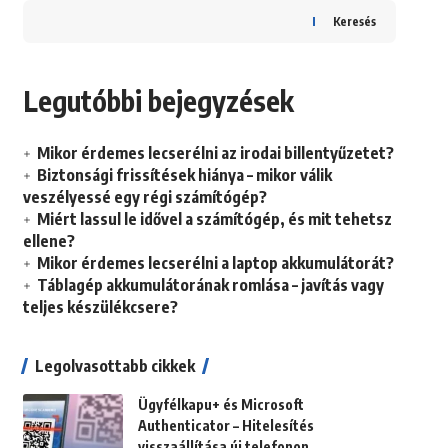
Keresés
Legutóbbi bejegyzések
Mikor érdemes lecserélni az irodai billentyűzetet?
Biztonsági frissítések hiánya – mikor válik
veszélyessé egy régi számítógép?
Miért lassul le idővel a számítógép, és mit tehetsz
ellene?
Mikor érdemes lecserélni a laptop akkumulátorát?
Táblagép akkumulátorának romlása – javítás vagy
teljes készülékcsere?
Legolvasottabb cikkek
Ügyfélkapu+ és Microsoft
Authenticator – Hitelesítés
visszaállítása új telefonon