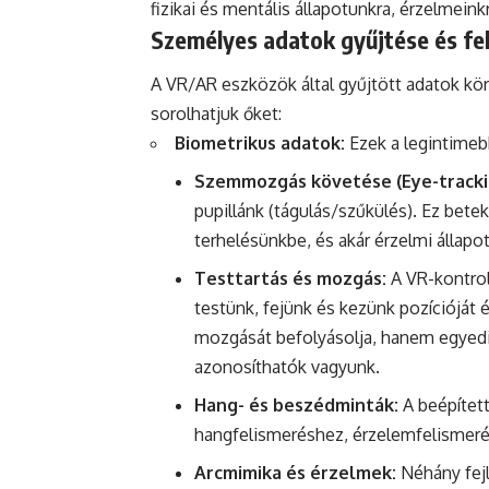
fizikai és mentális állapotunkra, érzelmein
Személyes adatok gyűjtése és fe
A VR/AR eszközök által gyűjtött adatok kör
sorolhatjuk őket:
Biometrikus adatok:
Ezek a legintimeb
Szemmozgás követése (Eye-tracki
pupillánk (tágulás/szűkülés). Ez bete
terhelésünkbe, és akár érzelmi állapo
Testtartás és mozgás:
A VR-kontrol
testünk, fejünk és kezünk pozícióját 
mozgását befolyásolja, hanem egyedi "
azonosíthatók vagyunk.
Hang- és beszédminták:
A beépített
hangfelismeréshez, érzelemfelismerés
Arcmimika és érzelmek:
Néhány fejl