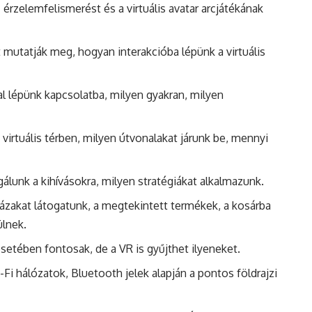
 érzelemfelismerést és a virtuális avatar arcjátékának
 mutatják meg, hogyan interakcióba lépünk a virtuális
l lépünk kapcsolatba, milyen gyakran, milyen
irtuális térben, milyen útvonalakat járunk be, mennyi
lunk a kihívásokra, milyen stratégiákat alkalmazunk.
házakat látogatunk, a megtekintett termékek, a kosárba
ülnek.
etében fontosak, de a VR is gyűjthet ilyeneket.
i hálózatok, Bluetooth jelek alapján a pontos földrajzi