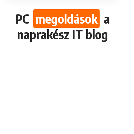
PC
megoldások
a
naprakész IT blog