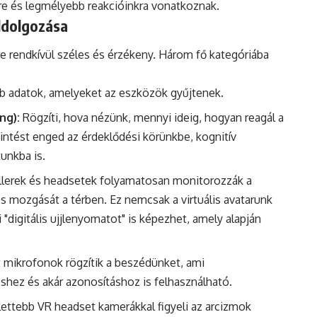
kre és legmélyebb reakcióinkra vonatkoznak.
ldolgozása
e rendkívül széles és érzékeny. Három fő kategóriába
b adatok, amelyeket az eszközök gyűjtenek.
ng):
Rögzíti, hova nézünk, mennyi ideig, hogyan reagál a
kintést enged az érdeklődési körünkbe, kognitív
tunkba is.
lerek és headsetek folyamatosan monitorozzák a
és mozgását a térben. Ez nemcsak a virtuális avatarunk
digitális ujjlenyomatot" is képezhet, amely alapján
 mikrofonok rögzítik a beszédünket, ami
hez és akár azonosításhoz is felhasználható.
ettebb VR headset kamerákkal figyeli az arcizmok