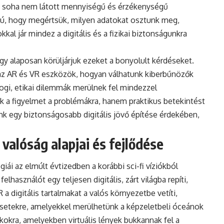
n soha nem látott mennyiségű és érzékenységű
gú, hogy megértsük, milyen adatokat osztunk meg,
kal jár mindez a digitális és a fizikai biztonságunkra
gy alaposan körüljárjuk ezeket a bonyolult kérdéseket.
 az AR és VR eszközök, hogyan válhatunk kiberbűnözők
 jogi, etikai dilemmák merülnek fel mindezzel
uk a figyelmet a problémákra, hanem praktikus betekintést
nk egy biztonságosabb digitális jövő építése érdekében,
s valóság alapjai és fejlődése
giái az elmúlt évtizedben a korábbi sci-fi víziókból
lhasználót egy teljesen digitális, zárt világba repíti,
R a digitális tartalmakat a valós környezetbe vetíti,
dsetekre, amelyekkel merülhetünk a képzeletbeli óceánok
kokra, amelyekben virtuális lények bukkannak fel a