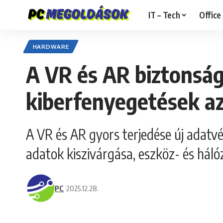
IT – Tech
Office
HARDWARE
A VR és AR biztonság
kiberfenyegetések az
A VR és AR gyors terjedése új adatvé
adatok kiszivárgása, eszköz- és háló
PC
2025.12.28.