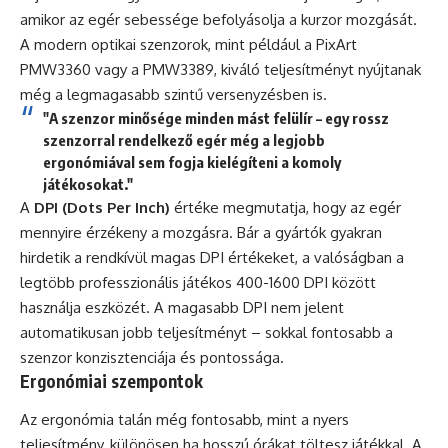
amikor az egér sebessége befolyásolja a kurzor mozgását.
A modern optikai szenzorok, mint például a PixArt
PMW3360 vagy a PMW3389, kiváló teljesítményt nyújtanak
még a legmagasabb szintű versenyzésben is.
"A szenzor minősége minden mást felülír – egy rossz
szenzorral rendelkező egér még a legjobb
ergonómiával sem fogja kielégíteni a komoly
játékosokat."
A
DPI (Dots Per Inch)
értéke megmutatja, hogy az egér
mennyire érzékeny a mozgásra. Bár a gyártók gyakran
hirdetik a rendkívül magas DPI értékeket, a valóságban a
legtöbb professzionális játékos 400-1600 DPI között
használja eszközét. A magasabb DPI nem jelent
automatikusan jobb teljesítményt – sokkal fontosabb a
szenzor konzisztenciája és pontossága.
Ergonómiai szempontok
Az ergonómia talán még fontosabb, mint a nyers
teljesítmény, különösen ha hosszú órákat töltesz játékkal. A