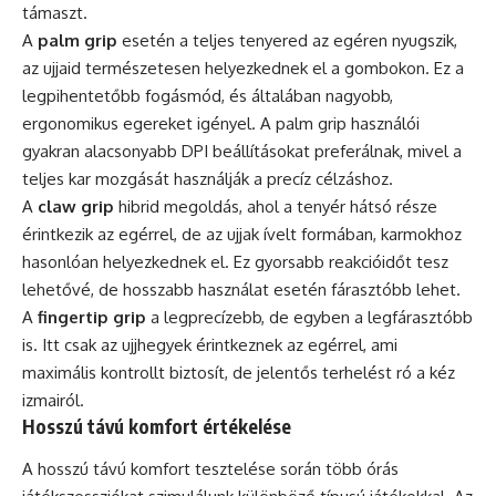
támaszt.
A
palm grip
esetén a teljes tenyered az egéren nyugszik,
az ujjaid természetesen helyezkednek el a gombokon. Ez a
legpihentetőbb fogásmód, és általában nagyobb,
ergonomikus egereket igényel. A palm grip használói
gyakran alacsonyabb DPI beállításokat preferálnak, mivel a
teljes kar mozgását használják a precíz célzáshoz.
A
claw grip
hibrid megoldás, ahol a tenyér hátsó része
érintkezik az egérrel, de az ujjak ívelt formában, karmokhoz
hasonlóan helyezkednek el. Ez gyorsabb reakcióidőt tesz
lehetővé, de hosszabb használat esetén fárasztóbb lehet.
A
fingertip grip
a legprecízebb, de egyben a legfárasztóbb
is. Itt csak az ujjhegyek érintkeznek az egérrel, ami
maximális kontrollt biztosít, de jelentős terhelést ró a kéz
izmairól.
Hosszú távú komfort értékelése
A hosszú távú komfort tesztelése során több órás