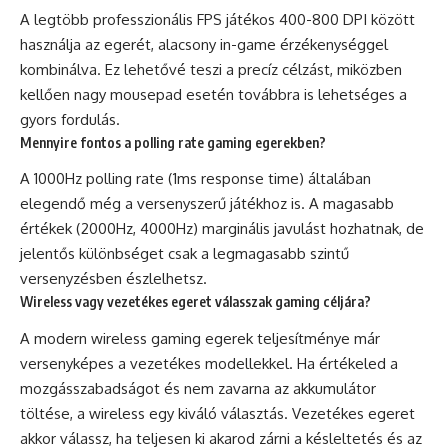
A legtöbb professzionális FPS játékos 400-800 DPI között
használja az egerét, alacsony in-game érzékenységgel
kombinálva. Ez lehetővé teszi a precíz célzást, miközben
kellően nagy mousepad esetén továbbra is lehetséges a
gyors fordulás.
Mennyire fontos a polling rate gaming egerekben?
A 1000Hz polling rate (1ms response time) általában
elegendő még a versenyszerű játékhoz is. A magasabb
értékek (2000Hz, 4000Hz) marginális javulást hozhatnak, de
jelentős különbséget csak a legmagasabb szintű
versenyzésben észlelhetsz.
Wireless vagy vezetékes egeret válasszak gaming céljára?
A modern wireless gaming egerek teljesítménye már
versenyképes a vezetékes modellekkel. Ha értékeled a
mozgásszabadságot és nem zavarna az akkumulátor
töltése, a wireless egy kiváló választás. Vezetékes egeret
akkor válassz, ha teljesen ki akarod zárni a késleltetés és az