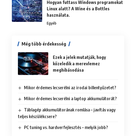
Hogyan futtass Windows programokat
Linux alatt? A Wine és a Bottles
használata.
Egyéb
Még több érdekesség
Ezek a jelek mutatják, hogy
közeledik a merevlemez
meghibásodása
Mikor érdemes lecserélni az irodai billentyűzetet?
Mikor érdemes lecserélni a laptop akkumulátorát?
Táblagép akkumulátorának romlása – javítás vagy
teljes készülékcsere?
PC tuning vs. hardverfejlesztés – melyik jobb?