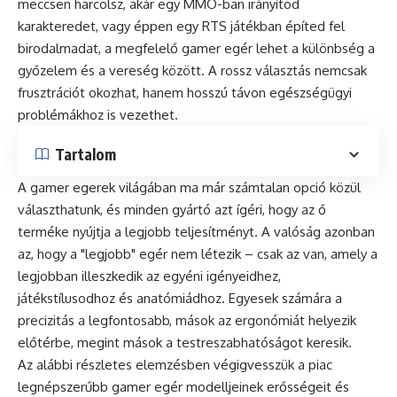
meccsen harcolsz, akár egy MMO-ban irányítod
karakteredet, vagy éppen egy RTS játékban építed fel
birodalmadat, a megfelelő gamer egér lehet a különbség a
győzelem és a vereség között. A rossz választás nemcsak
frusztrációt okozhat, hanem hosszú távon egészségügyi
problémákhoz is vezethet.
Tartalom
A gamer egerek világában ma már számtalan opció közül
választhatunk, és minden gyártó azt ígéri, hogy az ő
terméke nyújtja a legjobb teljesítményt. A valóság azonban
az, hogy a "legjobb" egér nem létezik – csak az van, amely a
legjobban illeszkedik az egyéni igényeidhez,
játékstílusodhoz és anatómiádhoz. Egyesek számára a
precizitás a legfontosabb, mások az ergonómiát helyezik
előtérbe, megint mások a testreszabhatóságot keresik.
Az alábbi részletes elemzésben végigvesszük a piac
legnépszerűbb gamer egér modelljeinek erősségeit és