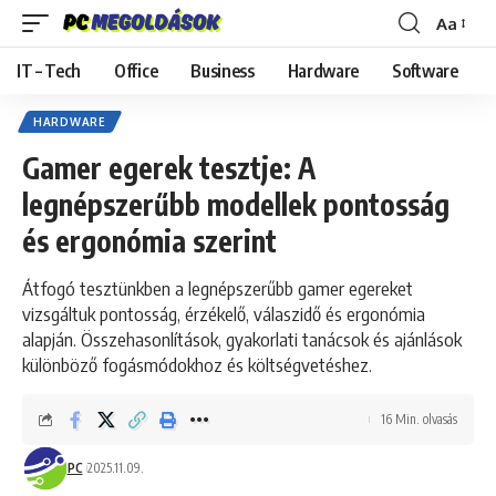
Aa
Font
Resizer
IT – Tech
Office
Business
Hardware
Software
HARDWARE
Gamer egerek tesztje: A
legnépszerűbb modellek pontosság
és ergonómia szerint
Átfogó tesztünkben a legnépszerűbb gamer egereket
vizsgáltuk pontosság, érzékelő, válaszidő és ergonómia
alapján. Összehasonlítások, gyakorlati tanácsok és ajánlások
különböző fogásmódokhoz és költségvetéshez.
16 Min. olvasás
PC
2025.11.09.