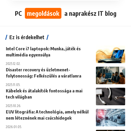
PC
megoldások
a naprakész IT blog
Ez is érdekelhet
Intel Core i7 laptopok: Munka, játék és
multimédia egyensúlya
2025.12.02.
Disaster recovery és üzletmenet-
folytonosság: Felkészülés a váratlanra
2025.11.05.
Kábelek és átalakítók fontossága a mai
tech világban
2025.10.26.
EUV litográfia: A technológia, amely nélkül
nem léteznének mai csúcshidegek
2026.01.05.