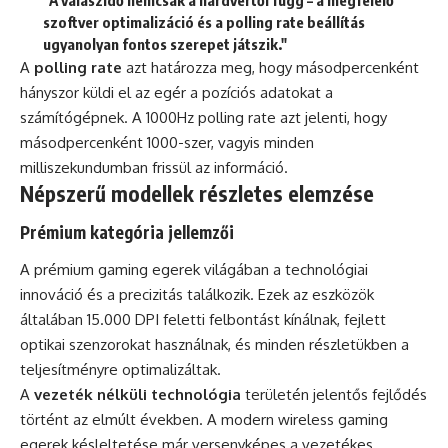
"A válaszidő nemcsak a hardvertől függ – a megfelelő
szoftver optimalizáció és a polling rate beállítás
ugyanolyan fontos szerepet játszik."
A
polling rate
azt határozza meg, hogy másodpercenként
hányszor küldi el az egér a pozíciós adatokat a
számítógépnek. A 1000Hz polling rate azt jelenti, hogy
másodpercenként 1000-szer, vagyis minden
milliszekundumban frissül az információ.
Népszerű modellek részletes elemzése
Prémium kategória jellemzői
A prémium gaming egerek világában a technológiai
innováció és a precizitás találkozik. Ezek az eszközök
általában 15.000 DPI feletti felbontást kínálnak, fejlett
optikai szenzorokat használnak, és minden részletükben a
teljesítményre optimalizáltak.
A
vezeték nélküli technológia
területén jelentős fejlődés
történt az elmúlt években. A modern wireless gaming
egerek késleltetése már versenyképes a vezetékes