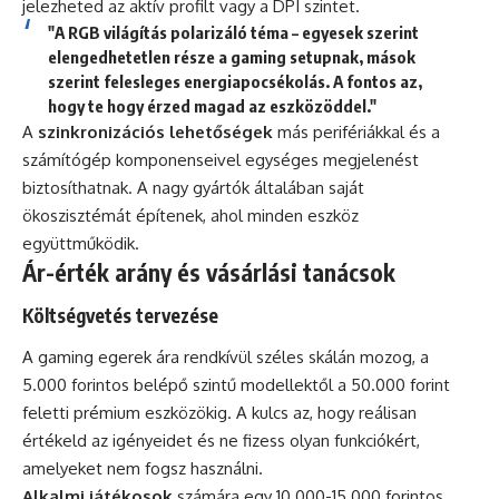
jelezheted az aktív profilt vagy a DPI szintet.
"A RGB világítás polarizáló téma – egyesek szerint
elengedhetetlen része a gaming setupnak, mások
szerint felesleges energiapocsékolás. A fontos az,
hogy te hogy érzed magad az eszközöddel."
A
szinkronizációs lehetőségek
más perifériákkal és a
számítógép komponenseivel egységes megjelenést
biztosíthatnak. A nagy gyártók általában saját
ökoszisztémát építenek, ahol minden eszköz
együttműködik.
Ár-érték arány és vásárlási tanácsok
Költségvetés tervezése
A gaming egerek ára rendkívül széles skálán mozog, a
5.000 forintos belépő szintű modellektől a 50.000 forint
feletti prémium eszközökig. A kulcs az, hogy reálisan
értékeld az igényeidet és ne fizess olyan funkciókért,
amelyeket nem fogsz használni.
Alkalmi játékosok
számára egy 10.000-15.000 forintos