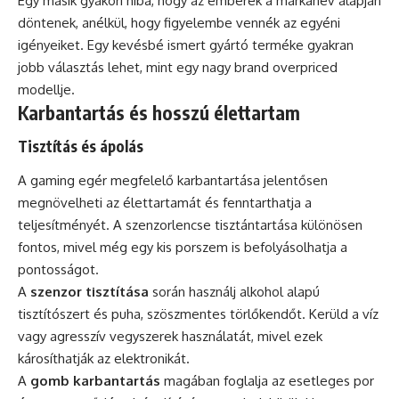
Egy másik gyakori hiba, hogy az emberek a márkanév alapján
döntenek, anélkül, hogy figyelembe vennék az egyéni
igényeiket. Egy kevésbé ismert gyártó terméke gyakran
jobb választás lehet, mint egy nagy brand overpriced
modellje.
Karbantartás és hosszú élettartam
Tisztítás és ápolás
A gaming egér megfelelő karbantartása jelentősen
megnövelheti az élettartamát és fenntarthatja a
teljesítményét. A szenzorlencse tisztántartása különösen
fontos, mivel még egy kis porszem is befolyásolhatja a
pontosságot.
A
szenzor tisztítása
során használj alkohol alapú
tisztítószert és puha, szöszmentes törlőkendőt. Kerüld a víz
vagy agresszív vegyszerek használatát, mivel ezek
károsíthatják az elektronikát.
A
gomb karbantartás
magában foglalja az esetleges por