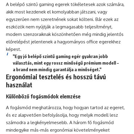
A belépő szintű gaming egerek tökéletesek azok számára,
akik most kezdenek el komolyabban játszani, vagy
egyszerűen nem szeretnének sokat költeni. Bár ezek az
eszközök nem nyújtják a legmagasabb teljesítményt,
modern szenzoraiknak köszönhetően még mindig jelentős
előrelépést jelentenek a hagyományos office egerekhez
képest.
"Egy jó belépő szintű gaming egér gyakran jobb
választás, mint egy rossz minőségű prémium modell –
a brand nem mindig garantálja a minőséget."
Ergonómiai tesztelés és hosszú távú
használat
Különböző fogásmódok elemzése
A fogásmód meghatározza, hogy hogyan tartod az egeret,
és ez alapvetően befolyásolja, hogy melyik modell lesz
számodra a legkényelmesebb. A három fő fogásmód
mindegyike más-más ergonómiai követelményeket