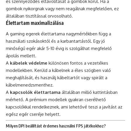
és szennyeződés eltávolítását a gombok körül. Ha a
gombok nyikorgnak vagy nem reagálnak megfelelően, ez
általában tisztítással orvosolható.
Élettartam maximalizálása
A gaming egerek élettartama nagymértékben függ a
használati szokásoktól és a karbantartástól. Egy jó
minőségű egér akár 5-10 évig is szolgálhat megfelelő
ápolás mellett.
A
kábelek védelme
különösen fontos a vezetékes
modellekben. Kerüld a kábelnek a éles szögben való
meghajlítását, és használj kábeltartót vagy spirált a
kábelmenedzsmenthez.
A
kapcsolók élettartama
általában millió kattintásban
mérhető. A prémium modellek gyakran cserélhető
kapcsolókkal rendelkeznek, ami lehetővé teszi a javítást az
egész egér cseréje helyett.
Milyen DPI beállítást érdemes használni FPS játékokhoz?