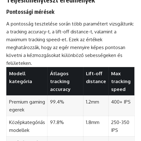
Pontossági mérések
A pontosság tesztelése során több paramétert vizsgáltunk:
a tracking accuracy-t, a lift-off distance-t, valamint a
maximum tracking speed-et. Ezek az értékek
meghatározzák, hogy az egér mennyire képes pontosan
követni a kézmozgásokat különböző sebességeken és
felületeken.
Modell
Átlagos
Lift-off
Max
kategória
tracking
distance
tracking
accuracy
speed
Premium gaming
99.4%
1.2mm
400+ IPS
egerek
Középkategóriás
97.8%
1.8mm
250-350
modellek
IPS