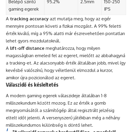
Belépő szintű
95.2%
2.5mm
150-250
gaming egerek
IPS
A
tracking accuracy
azt mutatja meg, hogy az egér
mennyire pontosan követi a fizikai mozgást. A 99% feletti
érték kiváló, míg a 95% alatti már észrevehetően pontatlan
lehet gyors mozdulatoknál.
A
lift-off distance
meghatározza, hogy milyen
magasságban emeled fel az egeret, mielőtt az abbahagyná
a tracking-et. Az alacsonyabb érték általában jobb, mivel így
kevésbé valószínű, hogy véletlenül elmozdul a kurzor,
amikor újra pozicionálod az egeret.
Válaszidő és késleltetés
A modern gaming egerek válaszideje általában 1-8
milliszekundum között mozog. Ez az érték a gomb
megnyomásától a számítógép által regisztrált jelzésig
eltelt időt jelenti. A versenyszerű játékban még a néhány
milliszekundumos különbség is döntő lehet.