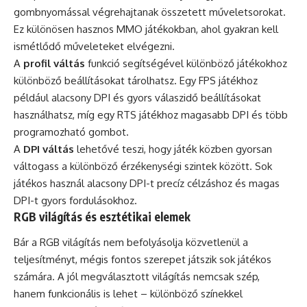
gombnyomással végrehajtanak összetett műveletsorokat.
Ez különösen hasznos MMO játékokban, ahol gyakran kell
ismétlődő műveleteket elvégezni.
A
profil váltás
funkció segítségével különböző játékokhoz
különböző beállításokat tárolhatsz. Egy FPS játékhoz
például alacsony DPI és gyors válaszidő beállításokat
használhatsz, míg egy RTS játékhoz magasabb DPI és több
programozható gombot.
A
DPI váltás
lehetővé teszi, hogy játék közben gyorsan
váltogass a különböző érzékenységi szintek között. Sok
játékos használ alacsony DPI-t precíz célzáshoz és magas
DPI-t gyors fordulásokhoz.
RGB világítás és esztétikai elemek
Bár a RGB világítás nem befolyásolja közvetlenül a
teljesítményt, mégis fontos szerepet játszik sok játékos
számára. A jól megválasztott világítás nemcsak szép,
hanem funkcionális is lehet – különböző színekkel