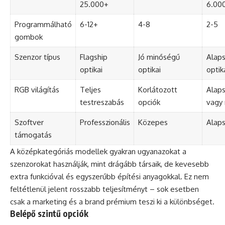
25.000+
6.00
Programmálható
6-12+
4-8
2-5
gombok
Szenzor típus
Flagship
Jó minőségű
Alaps
optikai
optikai
optik
RGB világítás
Teljes
Korlátozott
Alaps
testreszabás
opciók
vagy 
Szoftver
Professzionális
Közepes
Alaps
támogatás
A középkategóriás modellek gyakran ugyanazokat a
szenzorokat használják, mint drágább társaik, de kevesebb
extra funkcióval és egyszerűbb építési anyagokkal. Ez nem
feltétlenül jelent rosszabb teljesítményt – sok esetben
csak a marketing és a brand prémium teszi ki a különbséget.
Belépő szintű opciók