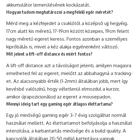
akkumulátor lemerülésének kockázatát.
Hogyan tudom meghatározni a megfelelő egér méretet?
Mérd meg a kézfejedet a csuklótól a középső ujj hegyéig.
17cm alatt kis méretű, 17-19cm között közepes, 19cm felett
nagy méretű egeret keress. Fontos azonban a személyes
kipróbálás is, mivel a kéz alakja egyénenként változó.
Mit jelent a lift-off distance és miért fontos?
A lift-off distance azt a távolságot jelenti, amilyen magasra
emelheted fel az egeret, mielőtt az abbahagyná a tracking-
et. Az alacsonyabb érték (1-2mm) általában jobb, mert így
kevésbé valószínű, hogy véletlenül elmozdul a kurzor,
amikor újrapozicionálod az egeret a mousepadon.
Mennyi ideig tart egy gaming egér átlagos élettartama?
Egy jó minőségű gaming egér 3-7 évig szolgálhat normál
használat mellett. Az élettartamot befolyásolja a használat
intenzitása, a karbantartás minősége és a build quality. A
kapcsolók általában 20-50 millió kattintásra vannak