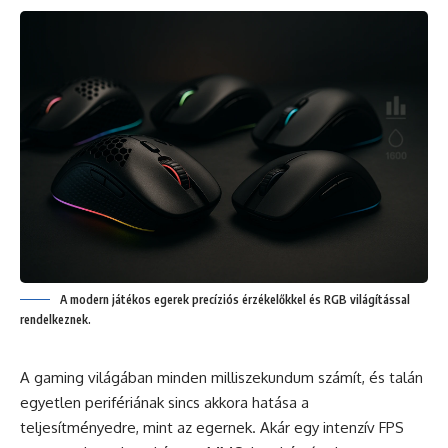
A modern játékos egerek precíziós érzékelőkkel és RGB világítással
rendelkeznek.
A gaming világában minden milliszekundum számít, és talán
egyetlen perifériának sincs akkora hatása a
teljesítményedre, mint az egernek. Akár egy intenzív FPS