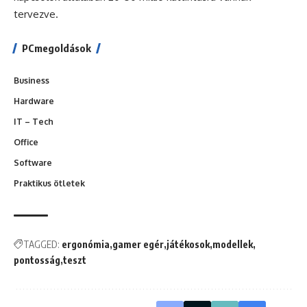
tervezve.
PCmegoldások
Business
Hardware
IT – Tech
Office
Software
Praktikus ötletek
TAGGED:
ergonómia
gamer egér
játékosok
modellek
pontosság
teszt