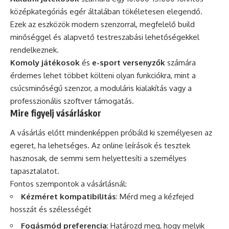
középkategóriás egér általában tökéletesen elegendő.
Ezek az eszközök modern szenzorral, megfelelő build
minőséggel és alapvető testreszabási lehetőségekkel
rendelkeznek.
Komoly játékosok
és
e-sport versenyzők
számára
érdemes lehet többet költeni olyan funkciókra, mint a
csúcsminőségű szenzor, a moduláris kialakítás vagy a
professzionális szoftver támogatás.
Mire figyelj vásárláskor
A vásárlás előtt mindenképpen próbáld ki személyesen az
egeret, ha lehetséges. Az online leírások és tesztek
hasznosak, de semmi sem helyettesíti a személyes
tapasztalatot.
Fontos szempontok a vásárlásnál:
Kézméret kompatibilitás
: Mérd meg a kézfejed
hosszát és szélességét
Fogásmód preferencia
: Határozd meg, hogy melyik