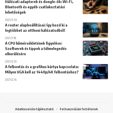
Hálózati adapterek és dongle-ök: Wi-Fi,
Bluetooth és egyéb csatlakoztatási
lehetőségek
2025.11.20.
A router alapbeállításai: Így hozd ki a
legtöbbet az otthoni hálózatodból!
2025.11.18.
A CPU hőmérsékletének figyelése:
Szoftverek és tippek a túlmelegedés
elkerülésére
2025.12.10.
A felbontás és a grafikus kártya kapcsolata:
Milyen VGA kell az 1440p/4K felbontáshoz?
2025.12.16.
Adatkezelési tájékoztató
Felhasználási feltételek