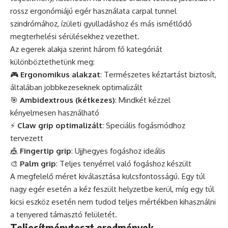
rossz ergonómiájú egér használata carpal tunnel
szindrómához, ízületi gyulladáshoz és más ismétlődő
megterhelési sérülésekhez vezethet.
Az egerek alakja szerint három fő kategóriát
különböztethetünk meg:
🎮
Ergonomikus alakzat
: Természetes kéztartást biztosít,
általában jobbkezeseknek optimalizált
🎯
Ambidextrous (kétkezes)
: Mindkét kézzel
kényelmesen használható
⚡
Claw grip optimalizált
: Speciális fogásmódhoz
tervezett
🎪
Fingertip grip
: Ujjhegyes fogáshoz ideális
🎨
Palm grip
: Teljes tenyérrel való fogáshoz készült
A megfelelő méret kiválasztása kulcsfontosságú. Egy túl
nagy egér esetén a kéz feszült helyzetbe kerül, míg egy túl
kicsi eszköz esetén nem tudod teljes mértékben kihasználni
a tenyered támasztó felületét.
Teljesítményteszt eredmények