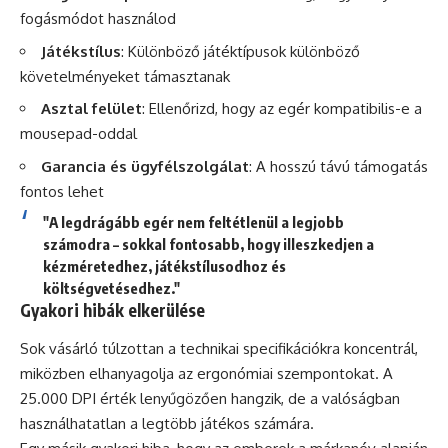
fogásmódot használod
Játékstílus
: Különböző játéktípusok különböző
követelményeket támasztanak
Asztal felület
: Ellenőrizd, hogy az egér kompatibilis-e a
mousepad-oddal
Garancia és ügyfélszolgálat
: A hosszú távú támogatás
fontos lehet
"A legdrágább egér nem feltétlenül a legjobb
számodra – sokkal fontosabb, hogy illeszkedjen a
kézméretedhez, játékstílusodhoz és
költségvetésedhez."
Gyakori hibák elkerülése
Sok vásárló túlzottan a technikai specifikációkra koncentrál,
miközben elhanyagolja az ergonómiai szempontokat. A
25.000 DPI érték lenyűgözően hangzik, de a valóságban
használhatatlan a legtöbb játékos számára.