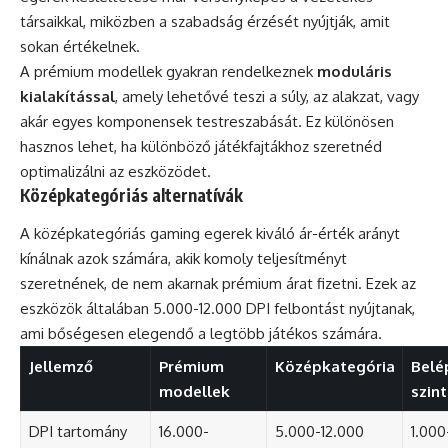
társaikkal, miközben a szabadság érzését nyújtják, amit
sokan értékelnek.
A prémium modellek gyakran rendelkeznek
moduláris
kialakítással
, amely lehetővé teszi a súly, az alakzat, vagy
akár egyes komponensek testreszabását. Ez különösen
hasznos lehet, ha különböző játékfajtákhoz szeretnéd
optimalizálni az eszközödet.
Középkategóriás alternatívák
A középkategóriás gaming egerek kiváló ár-érték arányt
kínálnak azok számára, akik komoly teljesítményt
szeretnének, de nem akarnak prémium árat fizetni. Ezek az
eszközök általában 5.000-12.000 DPI felbontást nyújtanak,
ami bőségesen elegendő a legtöbb játékos számára.
Jellemző
Prémium
Középkategória
Belé
modellek
szint
DPI tartomány
16.000-
5.000-12.000
1.000