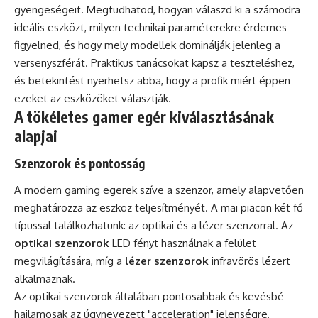
gyengeségeit. Megtudhatod, hogyan válaszd ki a számodra
ideális eszközt, milyen technikai paraméterekre érdemes
figyelned, és hogy mely modellek dominálják jelenleg a
versenyszférát. Praktikus tanácsokat kapsz a teszteléshez,
és betekintést nyerhetsz abba, hogy a profik miért éppen
ezeket az eszközöket választják.
A tökéletes gamer egér kiválasztásának
alapjai
Szenzorok és pontosság
A modern gaming egerek szíve a szenzor, amely alapvetően
meghatározza az eszköz teljesítményét. A mai piacon két fő
típussal találkozhatunk: az optikai és a lézer szenzorral. Az
optikai szenzorok
LED fényt használnak a felület
megvilágítására, míg a
lézer szenzorok
infravörös lézert
alkalmaznak.
Az optikai szenzorok általában pontosabbak és kevésbé
hajlamosak az úgynevezett "acceleration" jelenségre,