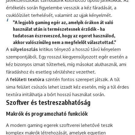
játékszessziókat szimulálunk különböző típusú játékokkal. Az
értékelés során figyelembe vesszük a kéz fáradását, a
csuklóízület terhelését, valamint az ujjak kényelmét.
"A legjobb gaming egér az, amelyik órákon át való
használat után is természetesnek érződik – ha
tudatosan észreveszed, hogy az egeret használod,
akkor valószínűleg nem a megfelelőt választottad."
A
súlyeloszlás
kritikus tényező a hosszú távú kényelem
szempontjából. Egy rosszul kiegyensúlyozott egér esetén a
kéz bizonyos izmait túlterheli, míg másokat alulhasznál, ami
fáradáshoz és esetleg sérüléshez vezethet.
A
felületi textúra
szintén fontos szerepet játszik. A túl
sima felület csúszós lehet izzadt kéz esetén, míg a túl érdes
textúra irritálhatja a bőrt hosszú használat során.
Szoftver és testreszabhatóság
Makrók és programozható funkciók
A modern gaming egerek szoftverei lehetővé teszik
komplex makrók létrehozását, amelyek egyetlen