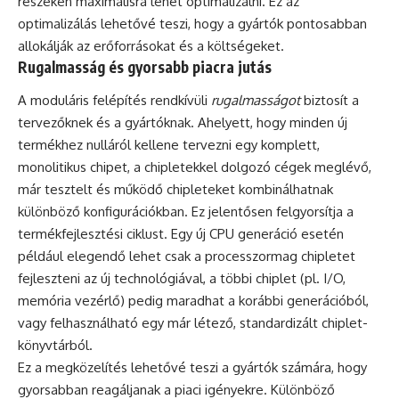
részeken maximálisra lehet optimalizálni. Ez az
optimalizálás lehetővé teszi, hogy a gyártók pontosabban
allokálják az erőforrásokat és a költségeket.
Rugalmasság és gyorsabb piacra jutás
A moduláris felépítés rendkívüli
rugalmasságot
biztosít a
tervezőknek és a gyártóknak. Ahelyett, hogy minden új
termékhez nulláról kellene tervezni egy komplett,
monolitikus chipet, a chipletekkel dolgozó cégek meglévő,
már tesztelt és működő chipleteket kombinálhatnak
különböző konfigurációkban. Ez jelentősen felgyorsítja a
termékfejlesztési ciklust. Egy új CPU generáció esetén
például elegendő lehet csak a processzormag chipletet
fejleszteni az új technológiával, a többi chiplet (pl. I/O,
memória vezérlő) pedig maradhat a korábbi generációból,
vagy felhasználható egy már létező, standardizált chiplet-
könyvtárból.
Ez a megközelítés lehetővé teszi a gyártók számára, hogy
gyorsabban reagáljanak a piaci igényekre. Különböző