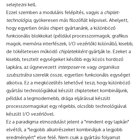
selejtezni kell.
Ezzel szemben a moduláris felépítés, vagyis a
chiplet-
technológia
, gyökeresen más filozófiát képvisel. Ahelyett,
hogy egyetlen óriási chipet gyártanánk, a különböző
funkcionális blokkokat (például processzormagok, grafikus
magok, memória interfészek, I/O vezérlők) különálló, kisebb,
de tökéletesen működő
chipletekként
gyártják le. Ezeket a
kisebb, tesztelt egységeket később egy közös hordozó
lapkára, az úgynevezett
interposer
-re vagy
organikus
szubsztrátra
szerelik össze, egyetlen funkcionális egységet
alkotva. Ez a megközelítés lehetővé teszi, hogy különböző
gyártási technológiákkal készült chipleteket kombináljunk,
például a legmodernebb, drága eljárással készült
processzormagokat egy régebbi, olcsóbb technológiával
készült I/O vezérlővel.
Ez a paradigma elmozdulást jelent a "mindent egy lapkán"
elvétől, a "legjobb alkatrészeket kombináljuk a legjobb
eredményért" elve felé. Nem csak a gyártási folyamat