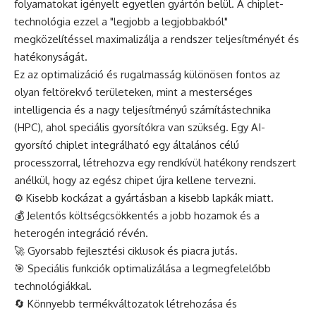
folyamatokat igényelt egyetlen gyártón belül. A chiplet-
technológia ezzel a "legjobb a legjobbakból"
megközelítéssel maximalizálja a rendszer teljesítményét és
hatékonyságát.
Ez az optimalizáció és rugalmasság különösen fontos az
olyan feltörekvő területeken, mint a mesterséges
intelligencia és a nagy teljesítményű számítástechnika
(HPC), ahol speciális gyorsítókra van szükség. Egy AI-
gyorsító chiplet integrálható egy általános célú
processzorral, létrehozva egy rendkívül hatékony rendszert
anélkül, hogy az egész chipet újra kellene tervezni.
⚙️ Kisebb kockázat a gyártásban a kisebb lapkák miatt.
💰 Jelentős költségcsökkentés a jobb hozamok és a
heterogén integráció révén.
🚀 Gyorsabb fejlesztési ciklusok és piacra jutás.
🎯 Speciális funkciók optimalizálása a legmegfelelőbb
technológiákkal.
🔄 Könnyebb termékváltozatok létrehozása és