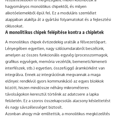
hagyományos monolitikus chipektől, és milyen
alkotóelemekből épül fel. Ez a moduláris szemlélet
alapjaiban alakítja át a gyártási folyamatokat és a fejlesztési
ciklusokat.
A monolitikus chipek felépítése kontra a chipletek
A monolitikus chipek évtizedekig uralták a félvezetőipart.
Lényegében egyetlen, nagy szilíciumdarabról beszélünk,
amelyen az összes funkcionális egység (processzormagok,
grafikus egységek, memória vezérlők, bemeneti/kimeneti
interfészek, stb.) egyetlen, összefüggő áramkörként van
integrálva. Ennek az integrációnak megvannak a maga
előnyei: rendkívül gyors kommunikáció az egyes blokkok
között, hiszen mindössze néhány mikrométeres
távolságokon keresztül történik az adatcsere a lapka
felületén. Ez a szoros összekapcsolás alacsony késleltetést
és nagy sávszélességet biztosít.
Azonban ahogy már említettük, a monolitikus megközelítés