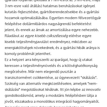
3 nm-esre való átállás) hatalmas beruházásokat igényel
kutatás-fejlesztésbe, gyártóberendezésekbe és a gyártási
hozamok optimalizálásába. Egyetlen modern félvezetőgyár
felépítése dollármilliárdos nagyságrendű befektetést
jelent, és ennek az árnak az amortizálása egyre nehezebb.
Ráadásul az
egyre kisebb csíkszélesség
elérése egyre
kisebb teljesítményjavulást eredményez, miközben az
energiaköltségek növekednek, és a gyártási hibák aránya is
komoly problémát jelenthet.
Ez a helyzet arra kényszeríti az iparágat, hogy új utakat
keressen a teljesítménynövelés és a költséghatékonyság
megőrzésére. Már nem elegendő pusztán a
tranzisztorméret csökkentése, az úgynevezett "skálázás".
Szükség van alternatív megközelítésekre, amelyek "nem-
skálázási" megoldásokat kínálnak. Itt jön képbe az innovatív
gondolkodásmód, amely a moduláris felépítésben látja a
jövőt, elszakadva a monolitikus integráció hagyományaitól.