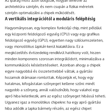
Az iparág most azon dolgozik, hogyan lehetne az
architektúra szintjén, és nem csupán a fizikai méretek
szintjén optimalizálni a chipek működését.
A vertikális integrációtól a moduláris felépítésig
Hagyományosan, egy komplex funkciójú chip, mint például
egy központi feldolgozó egység (CPU) vagy egy grafikus
feldolgozó egység (GPU), egyetlen nagy szilíciumszeleten,
vagy
monolitikus lapkán
kerül kialakításra. Ez a
megközelítés évtizedekig rendkívül hatékony volt, hiszen
minden komponens szorosan integrálódott, minimalizálva a
kommunikációs késleltetéseket. Azonban ahogy a chipek
egyre nagyobbá és összetettebbé váltak, a gyártási
hozamok drámaian romlottak. Képzeljük el, hogy egy
hatalmas, kifogástalan szőnyeget kellene szőni: minél
nagyobb a szőnyeg, annál valószínűbb, hogy valahol egy
apró hiba keletkezik, ami az egész szőnyeget hibássá teheti.
Ugyanez igaz a monolitikus chipekre: ha egy apró gyártási
hiba adódik a lapka bármely részén, az egész chipet