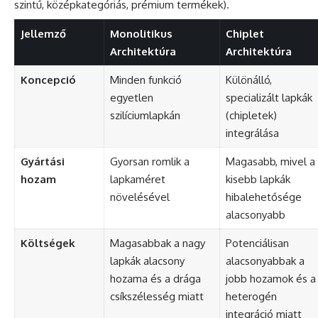
szintű, középkategóriás, prémium termékek).
Jellemző
Monolitikus
Chiplet
Architektúra
Architektúra
Koncepció
Minden funkció
Különálló,
egyetlen
specializált lapkák
szilíciumlapkán
(chipletek)
integrálása
Gyártási
Gyorsan romlik a
Magasabb, mivel a
hozam
lapkaméret
kisebb lapkák
növelésével
hibalehetősége
alacsonyabb
Költségek
Magasabbak a nagy
Potenciálisan
lapkák alacsony
alacsonyabbak a
hozama és a drága
jobb hozamok és a
csíkszélesség miatt
heterogén
integráció miatt