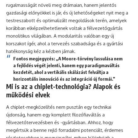
rugalmasságát növeli meg drámaian, hanem jelentős
gazdasági előnyökkel is jár, és új lehetőségeket nyit meg a
testreszabott és optimalizált megoldások terén, amelyek
korábban elképzelhetetlenek voltak a félvezetőgyártás
monolitikus világában. A modularitás valóban egy új
korszakot ígér, ahol a tervezés szabadsága és a gyártási
hatékonyság kéz a kézben járnak.
Fontos megjegyzés: „A Moore-törvény lassulása nem
a fejlődés végét jelenti, hanem egy paradigmaváltás
kezdetét, ahol a vertikális skálázást felváltja a
horizontális innováció és az integráció új formái.”
Mi is az a chiplet-technológia? Alapok és
működési elvek
A chiplet-megközelítés nem pusztán egy technikai
újdonság, hanem egy komplett filozófiaváltás a
félvezetőtervezésben és -gyártásban. Ahhoz, hogy
megértsük a benne rejlő forradalmi potenciált, érdemes
részletesebben is megvizsgálni, miben különbözik a