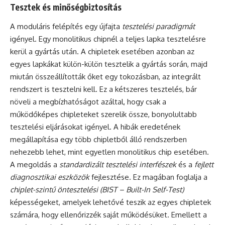
Tesztek és minőségbiztosítás
A moduláris felépítés egy újfajta
tesztelési paradigmát
igényel. Egy monolitikus chipnél a teljes lapka tesztelésre
kerül a gyártás után. A chipletek esetében azonban az
egyes lapkákat külön-külön tesztelik a gyártás során, majd
miután összeállították őket egy tokozásban, az integrált
rendszert is tesztelni kell. Ez a kétszeres tesztelés, bár
növeli a megbízhatóságot azáltal, hogy csak a
működőképes chipleteket szerelik össze, bonyolultabb
tesztelési eljárásokat igényel. A hibák eredetének
megállapítása egy több chipletből álló rendszerben
nehezebb lehet, mint egyetlen monolitikus chip esetében.
A megoldás a
standardizált tesztelési interfészek
és a
fejlett
diagnosztikai eszközök
fejlesztése. Ez magában foglalja a
chiplet-szintű öntesztelési (BIST – Built-In Self-Test)
képességeket, amelyek lehetővé teszik az egyes chipletek
számára, hogy ellenőrizzék saját működésüket. Emellett a