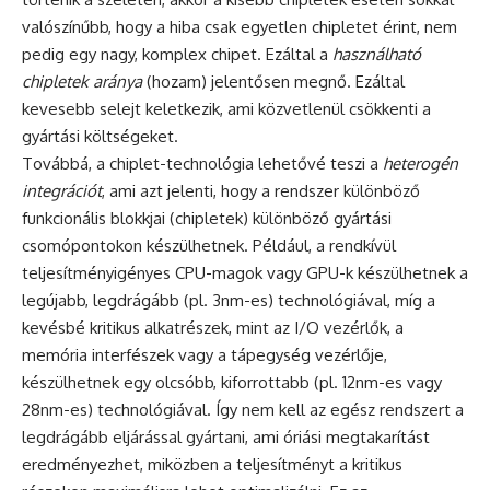
valószínűbb, hogy a hiba csak egyetlen chipletet érint, nem
pedig egy nagy, komplex chipet. Ezáltal a
használható
chipletek aránya
(hozam) jelentősen megnő. Ezáltal
kevesebb selejt keletkezik, ami közvetlenül csökkenti a
gyártási költségeket.
Továbbá, a chiplet-technológia lehetővé teszi a
heterogén
integrációt
, ami azt jelenti, hogy a rendszer különböző
funkcionális blokkjai (chipletek) különböző gyártási
csomópontokon készülhetnek. Például, a rendkívül
teljesítményigényes CPU-magok vagy GPU-k készülhetnek a
legújabb, legdrágább (pl. 3nm-es) technológiával, míg a
kevésbé kritikus alkatrészek, mint az I/O vezérlők, a
memória interfészek vagy a tápegység vezérlője,
készülhetnek egy olcsóbb, kiforrottabb (pl. 12nm-es vagy
28nm-es) technológiával. Így nem kell az egész rendszert a
legdrágább eljárással gyártani, ami óriási megtakarítást
eredményezhet, miközben a teljesítményt a kritikus