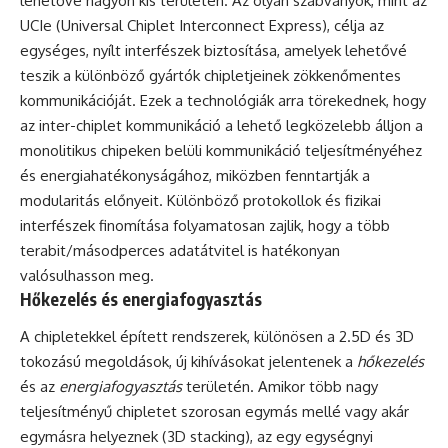
lehetővé nagyon kis területen. Az olyan szabványok, mint az
UCIe (Universal Chiplet Interconnect Express), célja az
egységes, nyílt interfészek biztosítása, amelyek lehetővé
teszik a különböző gyártók chipletjeinek zökkenőmentes
kommunikációját. Ezek a technológiák arra törekednek, hogy
az inter-chiplet kommunikáció a lehető legközelebb álljon a
monolitikus chipeken belüli kommunikáció teljesítményéhez
és energiahatékonyságához, miközben fenntartják a
modularitás előnyeit. Különböző protokollok és fizikai
interfészek finomítása folyamatosan zajlik, hogy a több
terabit/másodperces adatátvitel is hatékonyan
valósulhasson meg.
Hőkezelés és energiafogyasztás
A chipletekkel épített rendszerek, különösen a 2.5D és 3D
tokozású megoldások, új kihívásokat jelentenek a
hőkezelés
és az
energiafogyasztás
területén. Amikor több nagy
teljesítményű chipletet szorosan egymás mellé vagy akár
egymásra helyeznek (3D stacking), az egy egységnyi