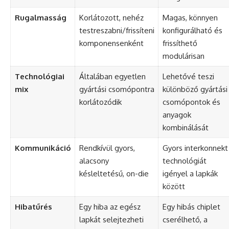
Rugalmasság
Korlátozott, nehéz
Magas, könnyen
testreszabni/frissíteni
konfigurálható és
komponensenként
frissíthető
modulárisan
Technológiai
Általában egyetlen
Lehetővé teszi
mix
gyártási csomópontra
különböző gyártási
korlátozódik
csomópontok és
anyagok
kombinálását
Kommunikáció
Rendkívül gyors,
Gyors interkonnekt
alacsony
technológiát
késleltetésű, on-die
igényel a lapkák
között
Hibatűrés
Egy hiba az egész
Egy hibás chiplet
lapkát selejtezheti
cserélhető, a