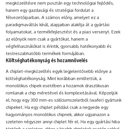
megközelítésre nem pusztán egy technológiai fejlődés,
hanem egy gazdasági és stratégiai fordulat a
félvezetőiparban. A számos előny, amelyet ez a
paradigmaváltás kínál, alapjaiban alakítja át a gyártási
folyamatokat, a termékfejlesztést és a piaci versenyt. Ezek
az előnyök nem csak a gyártókat, hanem a
végfelhasználókat is érintik, gyorsabb, hatékonyabb és
testreszabhatóbb termékek formájában.
Költséghatékonyság és hozamnövelés
A chiplet-megközelítés egyik legjelentősebb előnye a
költséghatékonyság. Mint korábban említettük, a
monolitikus chipek esetében a hozamok drasztikusan
romlanak a chip méretével és komplexitásával. Képzeljük
el, hogy egy 300 mm-es szilíciumszeletből (wafer) gyártunk
chipeket. Ha egy chiplet például csak a negyede egy
hagyományos monolitikus chipnek, akkor ugyanazon a
szeleten négyszer annyi chiplet fér el. Ha egy gyártási hiba
történik a szeleten, akkor a kisebb chipletek esetén sokkal