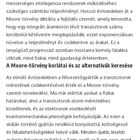
mesterséges intelligencia rendszerek működéséhez
szükséges számítási teljesítményt. Hosszú évtizedeken át a
Moore-törvény diktálta a fejlődés ütemét, amely kimondta,
hogy egy integrált áramkörön lévő tranzisztorok száma
körülbelül kétévente megduplázódik, ezzel exponenciálisan
növelve a teljesítményt és csökkentve az árakat. Ez a
lenyűgöző progresszió azonban mostanra komoly falakba
ütközik, mind fizikai, mind gazdasági értelemben.
A Moore-törvény korlátai és az alternatívák keresése
Az elmúlt évtizedekben a félvezetőgyártók a tranzisztorok
méretének csökkentésével érték el a Moore-törvény
szerinti növekedést. Ma már elértük azokat a fizikai
határokat, ahol a tranzisztorok atomi méretekhez
közelítenek, és az elektronok viselkedését
kvantummechanikai jelenségek befolyásolják. Az ezen a
skálán történő gyártás rendkívül bonyolulttá, költségessé
és hibalehetőségekkel telivé válik. Minden újabb, kisebb
gyártási folyamat (például a 7 nm-esről az 5 nm-esre, majd