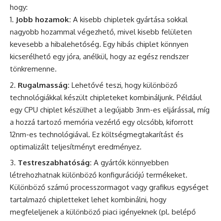
hogy:
Jobb hozamok:
A kisebb chipletek gyártása sokkal
nagyobb hozammal végezhető, mivel kisebb felületen
kevesebb a hibalehetőség. Egy hibás chiplet könnyen
kicserélhető egy jóra, anélkül, hogy az egész rendszer
tönkremenne.
Rugalmasság:
Lehetővé teszi, hogy különböző
technológiákkal készült chipleteket kombináljunk. Például
egy CPU chiplet készülhet a legújabb 3nm-es eljárással, míg
a hozzá tartozó memória vezérlő egy olcsóbb, kiforrott
12nm-es technológiával. Ez költségmegtakarítást és
optimalizált teljesítményt eredményez.
Testreszabhatóság:
A gyártók könnyebben
létrehozhatnak különböző konfigurációjú termékeket.
Különböző számú processzormagot vagy grafikus egységet
tartalmazó chipletteket lehet kombinálni, hogy
megfeleljenek a különböző piaci igényeknek (pl. belépő