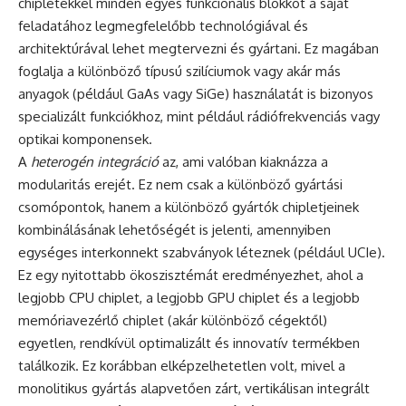
chipletekkel minden egyes funkcionális blokkot a saját
feladatához legmegfelelőbb technológiával és
architektúrával lehet megtervezni és gyártani. Ez magában
foglalja a különböző típusú szilíciumok vagy akár más
anyagok (például GaAs vagy SiGe) használatát is bizonyos
specializált funkciókhoz, mint például rádiófrekvenciás vagy
optikai komponensek.
A
heterogén integráció
az, ami valóban kiaknázza a
modularitás erejét. Ez nem csak a különböző gyártási
csomópontok, hanem a különböző gyártók chipletjeinek
kombinálásának lehetőségét is jelenti, amennyiben
egységes interkonnekt szabványok léteznek (például UCIe).
Ez egy nyitottabb ökoszisztémát eredményezhet, ahol a
legjobb CPU chiplet, a legjobb GPU chiplet és a legjobb
memóriavezérlő chiplet (akár különböző cégektől)
egyetlen, rendkívül optimalizált és innovatív termékben
találkozik. Ez korábban elképzelhetetlen volt, mivel a
monolitikus gyártás alapvetően zárt, vertikálisan integrált