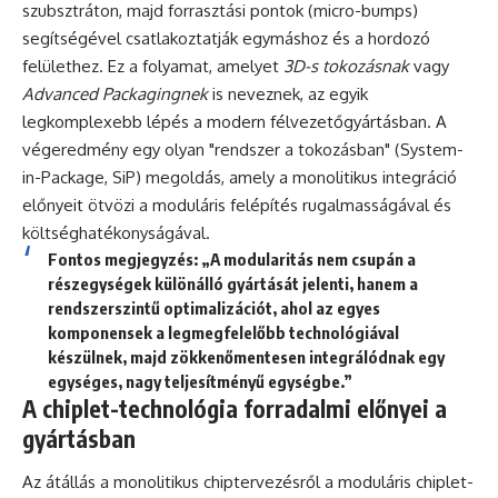
szubsztráton, majd forrasztási pontok (micro-bumps)
segítségével csatlakoztatják egymáshoz és a hordozó
felülethez. Ez a folyamat, amelyet
3D-s tokozásnak
vagy
Advanced Packagingnek
is neveznek, az egyik
legkomplexebb lépés a modern félvezetőgyártásban. A
végeredmény egy olyan "rendszer a tokozásban" (System-
in-Package, SiP) megoldás, amely a monolitikus integráció
előnyeit ötvözi a moduláris felépítés rugalmasságával és
költséghatékonyságával.
Fontos megjegyzés: „A modularitás nem csupán a
részegységek különálló gyártását jelenti, hanem a
rendszerszintű optimalizációt, ahol az egyes
komponensek a legmegfelelőbb technológiával
készülnek, majd zökkenőmentesen integrálódnak egy
egységes, nagy teljesítményű egységbe.”
A chiplet-technológia forradalmi előnyei a
gyártásban
Az átállás a monolitikus chiptervezésről a moduláris chiplet-