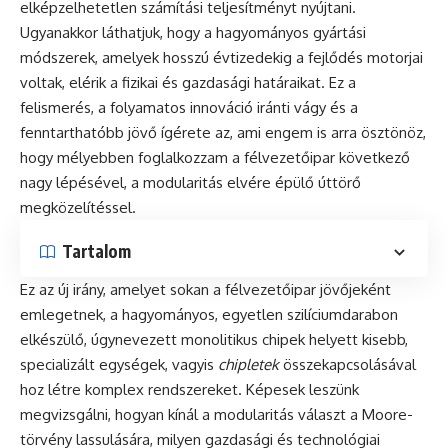
elképzelhetetlen számítási teljesítményt nyújtani.
Ugyanakkor láthatjuk, hogy a hagyományos gyártási
módszerek, amelyek hosszú évtizedekig a fejlődés motorjai
voltak, elérik a fizikai és gazdasági határaikat. Ez a
felismerés, a folyamatos innováció iránti vágy és a
fenntarthatóbb jövő ígérete az, ami engem is arra ösztönöz,
hogy mélyebben foglalkozzam a félvezetőipar következő
nagy lépésével, a modularitás elvére épülő úttörő
megközelítéssel.
Tartalom
Ez az új irány, amelyet sokan a félvezetőipar jövőjeként
emlegetnek, a hagyományos, egyetlen szilíciumdarabon
elkészülő, úgynevezett monolitikus chipek helyett kisebb,
specializált egységek, vagyis
chipletek
összekapcsolásával
hoz létre komplex rendszereket. Képesek leszünk
megvizsgálni, hogyan kínál a modularitás választ a Moore-
törvény lassulására, milyen gazdasági és technológiai