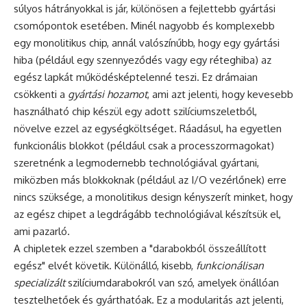
súlyos hátrányokkal is jár, különösen a fejlettebb gyártási
csomópontok esetében. Minél nagyobb és komplexebb
egy monolitikus chip, annál valószínűbb, hogy egy gyártási
hiba (például egy szennyeződés vagy egy réteghiba) az
egész lapkát működésképtelenné teszi. Ez drámaian
csökkenti a
gyártási hozamot
, ami azt jelenti, hogy kevesebb
használható chip készül egy adott szilíciumszeletből,
növelve ezzel az egységköltséget. Ráadásul, ha egyetlen
funkcionális blokkot (például csak a processzormagokat)
szeretnénk a legmodernebb technológiával gyártani,
miközben más blokkoknak (például az I/O vezérlőnek) erre
nincs szüksége, a monolitikus design kényszerít minket, hogy
az egész chipet a legdrágább technológiával készítsük el,
ami pazarló.
A chipletek ezzel szemben a "darabokból összeállított
egész" elvét követik. Különálló, kisebb,
funkcionálisan
specializált
szilíciumdarabokról van szó, amelyek önállóan
tesztelhetőek és gyárthatóak. Ez a modularitás azt jelenti,