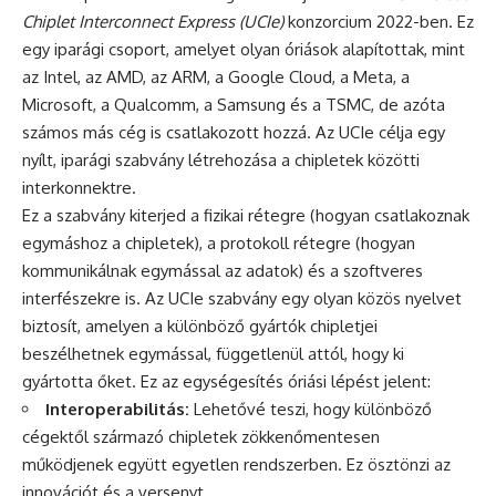
Chiplet Interconnect Express (UCIe)
konzorcium 2022-ben. Ez
egy iparági csoport, amelyet olyan óriások alapítottak, mint
az Intel, az AMD, az ARM, a Google Cloud, a Meta, a
Microsoft, a Qualcomm, a Samsung és a TSMC, de azóta
számos más cég is csatlakozott hozzá. Az UCIe célja egy
nyílt, iparági szabvány létrehozása a chipletek közötti
interkonnektre.
Ez a szabvány kiterjed a fizikai rétegre (hogyan csatlakoznak
egymáshoz a chipletek), a protokoll rétegre (hogyan
kommunikálnak egymással az adatok) és a szoftveres
interfészekre is. Az UCIe szabvány egy olyan közös nyelvet
biztosít, amelyen a különböző gyártók chipletjei
beszélhetnek egymással, függetlenül attól, hogy ki
gyártotta őket. Ez az egységesítés óriási lépést jelent:
Interoperabilitás:
Lehetővé teszi, hogy különböző
cégektől származó chipletek zökkenőmentesen
működjenek együtt egyetlen rendszerben. Ez ösztönzi az
innovációt és a versenyt.