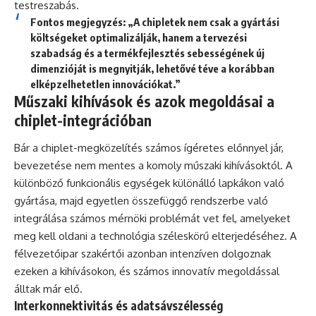
testreszabás.
Fontos megjegyzés: „A chipletek nem csak a gyártási
költségeket optimalizálják, hanem a tervezési
szabadság és a termékfejlesztés sebességének új
dimenzióját is megnyitják, lehetővé téve a korábban
elképzelhetetlen innovációkat.”
Műszaki kihívások és azok megoldásai a
chiplet-integrációban
Bár a chiplet-megközelítés számos ígéretes előnnyel jár,
bevezetése nem mentes a komoly műszaki kihívásoktól. A
különböző funkcionális egységek különálló lapkákon való
gyártása, majd egyetlen összefüggő rendszerbe való
integrálása számos mérnöki problémát vet fel, amelyeket
meg kell oldani a technológia széleskörű elterjedéséhez. A
félvezetőipar szakértői azonban intenzíven dolgoznak
ezeken a kihívásokon, és számos innovatív megoldással
álltak már elő.
Interkonnektivitás és adatsávszélesség