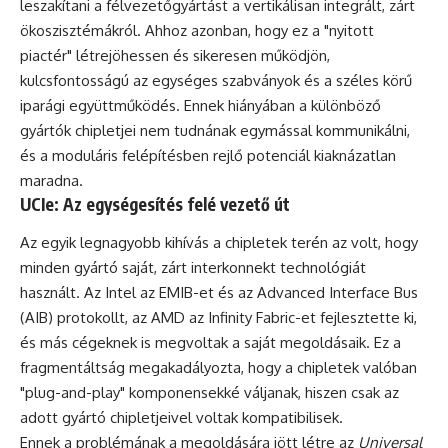
leszakítani a félvezetőgyártást a vertikálisan integrált, zárt
ökoszisztémákról. Ahhoz azonban, hogy ez a "nyitott
piactér" létrejöhessen és sikeresen működjön,
kulcsfontosságú az egységes szabványok és a széles körű
iparági együttműködés. Ennek hiányában a különböző
gyártók chipletjei nem tudnának egymással kommunikálni,
és a moduláris felépítésben rejlő potenciál kiaknázatlan
maradna.
UCIe: Az egységesítés felé vezető út
Az egyik legnagyobb kihívás a chipletek terén az volt, hogy
minden gyártó saját, zárt interkonnekt technológiát
használt. Az Intel az EMIB-et és az Advanced Interface Bus
(AIB) protokollt, az AMD az Infinity Fabric-et fejlesztette ki,
és más cégeknek is megvoltak a saját megoldásaik. Ez a
fragmentáltság megakadályozta, hogy a chipletek valóban
"plug-and-play" komponensekké váljanak, hiszen csak az
adott gyártó chipletjeivel voltak kompatibilisek.
Ennek a problémának a megoldására jött létre az
Universal