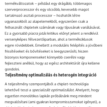
termékváltozatok – például egy drágább, többmagos
szerverprocesszor és egy olcsóbb, kevesebb magot
tartalmazó asztali processzor – hozhatók létre
ugyanazokból az alapelemekből, egyszerűen csak a
felhasznált chipletek számának vagy típusának variálásával.
Ez a
gyorsabb piacra jutás
kritikus előnyt jelent a rendkívül
versenyképes félvezetőiparban, ahol a termékciklusok
egyre rövidebbek. Emellett a moduláris felépítés a jövőbeni
frissítéseket és bővítéseket is leegyszerűsíti, hiszen
bizonyos komponenseket könnyebb cserélni vagy
fejleszteni anélkül, hogy az egész architektúrát újra kellene
gondolni.
Teljesítmény optimalizálás és heterogén integráció
A teljesítmény szempontjából a chiplet-technológia
lehetővé teszi a
specializált optimalizálást
. Ahelyett, hogy
egyetlen monolitikus lapkán próbálnánk meg mindent
megvalósítani (ami gyakran kompromisszumokat igényel), a