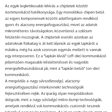
Az egyik legkritikusabb kihívás a
chipletek közötti
kommunikáció
hatékonysága. Egy monolitikus chipen belül
az egyes komponensek közötti adatforgalom rendkívül
gyors és alacsony energiafogyasztású, mivel az adatok
mikrométeres távolságokon, közvetlenül a szilícium
felületén mozognak. A chipletek esetén azonban az
adatoknak fizikailag is át kell lépniük az egyik lapkáról a
másikra, még ha azok szorosan egymás mellett is vannak
egy interposeren. Ez a "lapkán kívüli" (off-die) kommunikáció
jellemzően magasabb késleltetéssel és nagyobb
energiafelhasználással jár, mint a "lapkán belüli" (on-die)
kommunikáció.
A megoldás a
nagy sávszélességű, alacsony
energiafogyasztású interkonnekt technológiák
fejlesztésében rejlik. Az iparág olyan megoldásokon
dolgozik, mint a
nagy sűrűségű mikro-bump
technológiák,
amelyek rendkívül sok kommunikációs csatornát tesznek