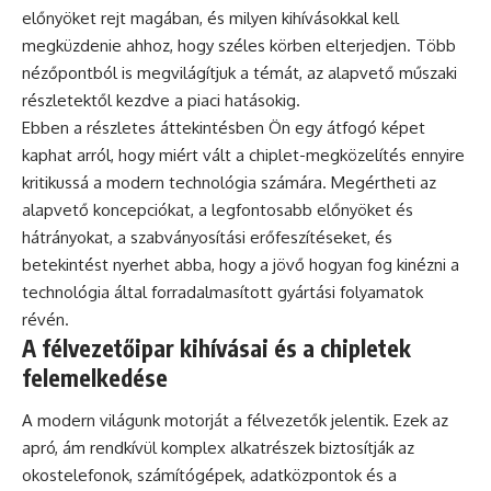
előnyöket rejt magában, és milyen kihívásokkal kell
megküzdenie ahhoz, hogy széles körben elterjedjen. Több
nézőpontból is megvilágítjuk a témát, az alapvető műszaki
részletektől kezdve a piaci hatásokig.
Ebben a részletes áttekintésben Ön egy átfogó képet
kaphat arról, hogy miért vált a chiplet-megközelítés ennyire
kritikussá a modern technológia számára. Megértheti az
alapvető koncepciókat, a legfontosabb előnyöket és
hátrányokat, a szabványosítási erőfeszítéseket, és
betekintést nyerhet abba, hogy a jövő hogyan fog kinézni a
technológia által forradalmasított gyártási folyamatok
révén.
A félvezetőipar kihívásai és a chipletek
felemelkedése
A modern világunk motorját a félvezetők jelentik. Ezek az
apró, ám rendkívül komplex alkatrészek biztosítják az
okostelefonok, számítógépek, adatközpontok és a