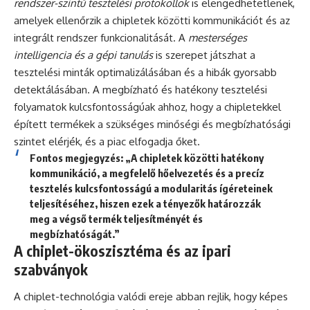
rendszer-szintű tesztelési protokollok
is elengedhetetlenek,
amelyek ellenőrzik a chipletek közötti kommunikációt és az
integrált rendszer funkcionalitását. A
mesterséges
intelligencia és a gépi tanulás
is szerepet játszhat a
tesztelési minták optimalizálásában és a hibák gyorsabb
detektálásában. A megbízható és hatékony tesztelési
folyamatok kulcsfontosságúak ahhoz, hogy a chipletekkel
épített termékek a szükséges minőségi és megbízhatósági
szintet elérjék, és a piac elfogadja őket.
Fontos megjegyzés: „A chipletek közötti hatékony
kommunikáció, a megfelelő hőelvezetés és a precíz
tesztelés kulcsfontosságú a modularitás ígéreteinek
teljesítéséhez, hiszen ezek a tényezők határozzák
meg a végső termék teljesítményét és
megbízhatóságát.”
A chiplet-ökoszisztéma és az ipari
szabványok
A chiplet-technológia valódi ereje abban rejlik, hogy képes