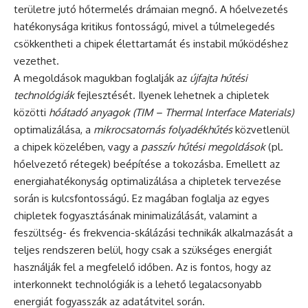
területre jutó hőtermelés drámaian megnő. A hőelvezetés
hatékonysága kritikus fontosságú, mivel a túlmelegedés
csökkentheti a chipek élettartamát és instabil működéshez
vezethet.
A megoldások magukban foglalják az
újfajta hűtési
technológiák
fejlesztését. Ilyenek lehetnek a chipletek
közötti
hőátadó anyagok (TIM – Thermal Interface Materials)
optimalizálása, a
mikrocsatornás folyadékhűtés
közvetlenül
a chipek közelében, vagy a
passzív hűtési megoldások
(pl.
hőelvezető rétegek) beépítése a tokozásba. Emellett az
energiahatékonyság optimalizálása a chipletek tervezése
során is kulcsfontosságú. Ez magában foglalja az egyes
chipletek fogyasztásának minimalizálását, valamint a
feszültség- és frekvencia-skálázási technikák alkalmazását a
teljes rendszeren belül, hogy csak a szükséges energiát
használják fel a megfelelő időben. Az is fontos, hogy az
interkonnekt technológiák is a lehető legalacsonyabb
energiát fogyasszák az adatátvitel során.