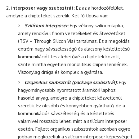
Interposer vagy szubsztrát:
Ez az a hordozófelület,
amelyre a chipleteket szerelik. Két fő típusa van:
Szilícium interposer:
Egy vékony szilíciumlapka,
amely rendkívül finom vezetékeket és átvezetőket
(TSV – Through Silicon Via) tartalmaz. Ez a megoldás
extrém nagy sávszélességű és alacsony késleltetésű
kommunikációt tesz lehetővé a chipletek között,
szinte mintha egyetlen monolitikus chipen lennének.
Viszonylag drága és komplex a gyártása.
Organikus szubsztrát (package szubsztrát):
Egy
hagyományosabb, nyomtatott áramköri laphoz
hasonló anyag, amelyre a chipleteket közvetlenül
szerelik. Ez olcsóbb és könnyebben gyártható, de a
kommunikációs sávszélesség és a késleltetés
valamivel rosszabb lehet, mint a szilícium interposer
esetén. Fejlett organikus szubsztrátok azonban egyre
jobban megközelítik a szilícium interposer képességeit