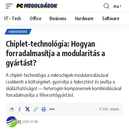
Aa
Font
Resizer
IT – Tech
Office
Business
Hardware
Software
HARDWARE
Chiplet-technológia: Hogyan
forradalmasítja a modularitás a
gyártást?
A chiplet-technológia a mikrochipek modularizálásával
csökkenti a költségeket, gyorsítja a fejlesztést és javítja a
skálázhatóságot — heterogén komponensek kombinálásával
forradalmasítja a félvezetőgyártást.
37 Min. olvasás
PC
2026.01.08.