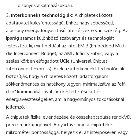
bizonyos alkalmazásokban.
Interkonnekt technológiák:
A chipletek közötti
adatátvitel kulcsfontosságú. Ehhez nagy sebességű,
alacsony energiafogyasztású interfészekre van szükség. Az
iparág számos különböző szabványt és technológiát
fejlesztett ki, mint például az Intel EMIB (Embedded Multi-
die Interconnect Bridge), az AMD Infinity Fabric, vagy a
széles körben elfogadott UCIe (Universal Chiplet
Interconnect Express). Ezek az interkonnekt technológiák
biztosítják, hogy a chipletek közötti adatforgalom
zökkenőmentes és hatékony legyen, minimalizálva az "off-
chip" kommunikációval járó késleltetéseket és
energiaveszteségeket, ami a hagyományos tokozásoknál
jellemző.
A chipletek fizikai elrendezése és összekapcsolása rendkívül
precíz munkát igényel. A gyártás során a chipleteket
mikrométer pontossággal helyezik el az interposeren vagy