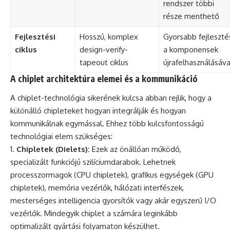
rendszer többi
része menthető
Fejlesztési
Hosszú, komplex
Gyorsabb fejleszté
ciklus
design-verify-
a komponensek
tapeout ciklus
újrafelhasználásáva
A chiplet architektúra elemei és a kommunikáció
A chiplet-technológia sikerének kulcsa abban rejlik, hogy a
különálló chipleteket hogyan integrálják és hogyan
kommunikálnak egymással. Ehhez több kulcsfontosságú
technológiai elem szükséges:
Chipletek (Dielets):
Ezek az önállóan működő,
specializált funkciójú szilíciumdarabok. Lehetnek
processzormagok (CPU chipletek), grafikus egységek (GPU
chipletek), memória vezérlők, hálózati interfészek,
mesterséges intelligencia gyorsítók vagy akár egyszerű I/O
vezérlők. Mindegyik chiplet a számára leginkább
optimalizált gyártási folyamaton készülhet.