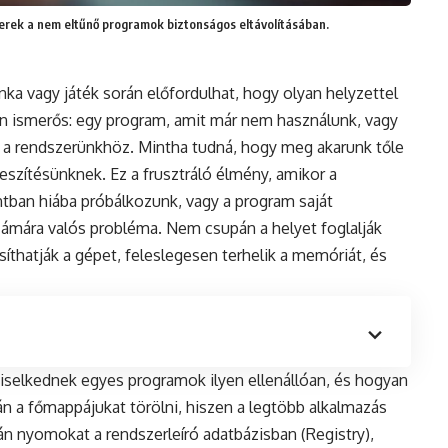
verek a nem eltűnő programok biztonságos eltávolításában.
 vagy játék során előfordulhat, hogy olyan helyzettel
n ismerős: egy program, amit már nem használunk, vagy
 a rendszerünkhöz. Mintha tudná, hogy meg akarunk tőle
feszítésünknek. Ez a frusztráló élmény, amikor a
tban hiába próbálkozunk, vagy a program saját
zámára valós probléma. Nem csupán a helyet foglalják
íthatják a gépet, feleslegesen terhelik a memóriát, és
 viselkednek egyes programok ilyen ellenállóan, és hogyan
án a főmappájukat törölni, hiszen a legtöbb alkalmazás
n nyomokat a rendszerleíró adatbázisban (Registry),