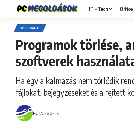
IT – Tech
Office
SOFTWARE
Programok törlése, a
szoftverek használat
Ha egy alkalmazás nem törlődik rende
fájlokat, bejegyzéseket és a rejtett
PC
2026.02.17.