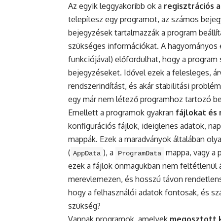
Az egyik leggyakoribb ok a
regisztrációs 
telepítesz egy programot, az számos bejeg
bejegyzések tartalmazzák a program beállítá
szükséges információkat. A hagyományos el
funkciójával) előfordulhat, hogy a program s
bejegyzéseket. Idővel ezek a felesleges, á
rendszerindítást, és akár stabilitási prob
egy már nem létező programhoz tartozó b
Emellett a programok gyakran
fájlokat é
konfigurációs fájlok, ideiglenes adatok, nap
mappák. Ezek a maradványok általában olyan
(
), a
mappa, vagy a p
AppData
ProgramData
ezek a fájlok önmagukban nem feltétlenül á
merevlemezen, és hosszú távon rendetlensé
hogy a felhasználói adatok fontosak, és sz
szükség?
Vannak programok, amelyek
megosztott 