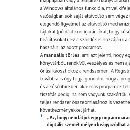
mappájában vagy a telepítési könyvtárában 
a Windows általános funkciója, mivel kife
valóságban sok saját eltávolító sem végez 
elegendő figyelmet az eltávolító mechani
fájlokat (például konfigurációkat, hogy kés
beállításokat). Ez a szándék is hozzájárul 
használni az adott programot.
A
manuális törlés
, ami azt jelenti, hogy 
könyvtárból, rendkívül veszélyes és nem aj
óriási káoszt okoz a rendszerben. A Regis
továbbra is úgy fogja gondolni, hogy a pro
és a későbbiekben akár más programok telep
tisztítás pedig, ha nem vagyunk szakértők,
teljes rendszer összeomlásához is vezethet
következményekkel járhat.
„Az, hogy nem látjuk egy program maradv
digitális szemét mélyen beágyazódhat 