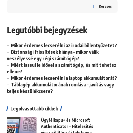
Keresés
Legutóbbi bejegyzések
Mikor érdemes lecserélni az irodai billentyűzetet?
Biztonsági frissítések hiánya – mikor válik
veszélyessé egy régi számítógép?
Miért lassul le idővel a számítógép, és mit tehetsz
ellene?
Mikor érdemes lecserélni a laptop akkumulátorát?
Táblagép akkumulátorának romlása – javítás vagy
teljes készülékcsere?
Legolvasottabb cikkek
Ügyfélkapu+ és Microsoft
Authenticator – Hitelesítés
visszaállítása új telefonon