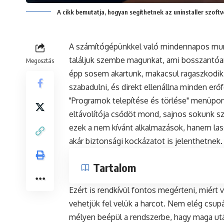
A cikk bemutatja, hogyan segíthetnek az uninstaller szoft
A számítógépünkkel való mindennapos munka
találjuk szembe magunkat, ami bosszantóa
Megosztás
épp sosem akartunk, makacsul ragaszkodik
szabadulni, és direkt ellenállna minden erő
"Programok telepítése és törlése" menüpon
eltávolítója csődöt mond, sajnos sokunk s
ezek a nem kívánt alkalmazások, hanem lass
akár biztonsági kockázatot is jelenthetnek.
Tartalom
Ezért is rendkívül fontos megérteni, miért
vehetjük fel velük a harcot. Nem elég csup
mélyen beépül a rendszerbe, hagy maga utá