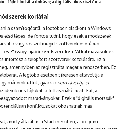
nt fájlok kukába dobása; a digitális ökoszisztéma
ódszerek korlátai
tani a számítógépről, a legtöbben elsőként a Windows
kus első lépés, de fontos tudni, hogy ezek a módszerek
csabb vagy rosszul megírt szoftverek esetében.
rlése" (vagy újabb rendszereken "Alkalmazások és
 interfész a telepített szoftverek kezelésére. Ez a
 meg, amennyiben az regisztrálta magát a rendszerben. Ez
lóbarát. A legtöbb esetben sikeresen eltávolítja a
hogy már említettük, gyakran
nem távolítja el
z ideiglenes fájlokat, a felhasználói adatokat, a
beágyazódott maradványokat. Ezek a "digitális morzsák"
 potenciálisan konfliktusokat okozhatnak más
val
, amely általában a Start menüben, a program