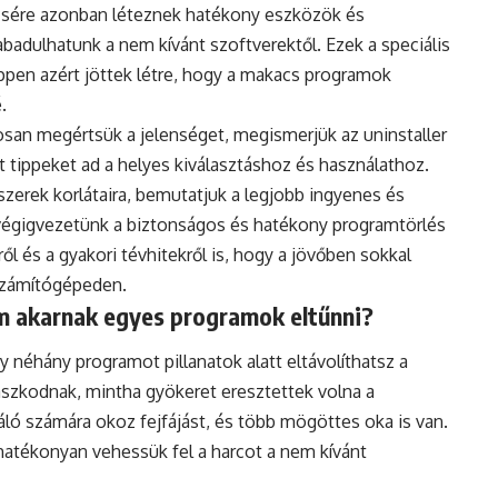
ncsére azonban léteznek hatékony eszközök és
adulhatunk a nem kívánt szoftverektől. Ezek a speciális
éppen azért jöttek létre, hogy a makacs programok
.
osan megértsük a jelenséget, megismerjük az uninstaller
 tippeket ad a helyes kiválasztáshoz és használathoz.
zerek korlátaira, bemutatjuk a legjobb ingyenes és
 végigvezetünk a biztonságos és hatékony programtörlés
l és a gyakori tévhitekről is, hogy a jövőben sokkal
számítógépeden.
m akarnak egyes programok eltűnni?
 néhány programot pillanatok alatt eltávolíthatsz a
szkodnak, mintha gyökeret eresztettek volna a
ló számára okoz fejfájást, és több mögöttes oka is van.
atékonyan vehessük fel a harcot a nem kívánt