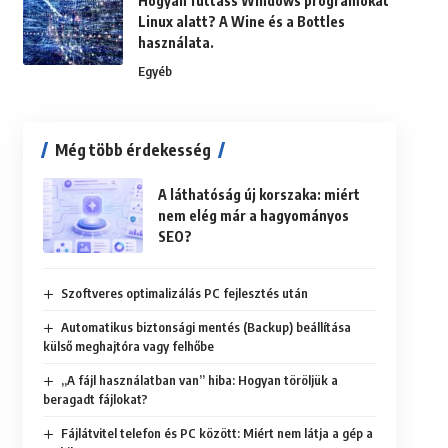
Hogyan futtass Windows programokat
Linux alatt? A Wine és a Bottles
használata.
Egyéb
Még több érdekesség
A láthatóság új korszaka: miért
nem elég már a hagyományos
SEO?
Szoftveres optimalizálás PC fejlesztés után
Automatikus biztonsági mentés (Backup) beállítása
külső meghajtóra vagy felhőbe
„A fájl használatban van” hiba: Hogyan töröljük a
beragadt fájlokat?
Fájlátvitel telefon és PC között: Miért nem látja a gép a