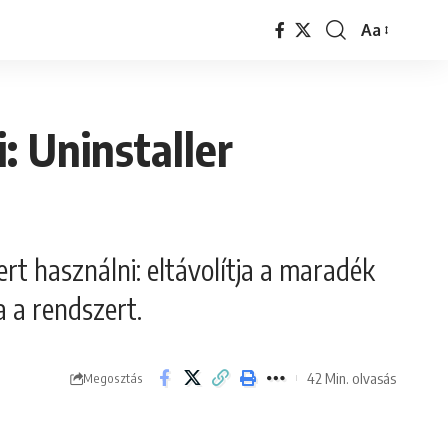
Aa
Font
Resizer
: Uninstaller
rt használni: eltávolítja a maradék
a a rendszert.
42 Min. olvasás
Megosztás