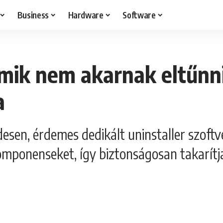
Business
Hardware
Software
mik nem akarnak eltűnni
a
sen, érdemes dedikált uninstaller szoftve
 komponenseket, így biztonságosan takarítj