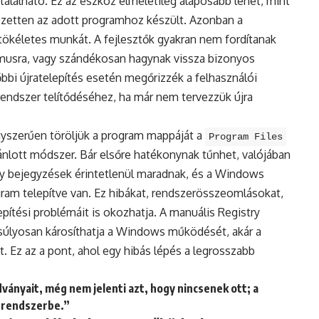
található. Ez az eszköz elméletileg alaposabb lehet, mint
jezetten az adott programhoz készült. Azonban a
tökéletes munkát. A fejlesztők gyakran nem fordítanak
zmusra, vagy szándékosan hagynak vissza bizonyos
őbbi újratelepítés esetén megőrizzék a felhasználói
a rendszer telítődéséhez, ha már nem tervezzük újra
egyszerűen töröljük a program mappáját a
Program Files
ánlott módszer. Bár elsőre hatékonynak tűnhet, valójában
try bejegyzések érintetlenül maradnak, és a Windows
gram telepítve van. Ez hibákat, rendszerösszeomlásokat,
ítési problémáit is okozhatja. A manuális Registry
 súlyosan károsíthatja a Windows működését, akár a
. Ez az a pont, ahol egy hibás lépés a legrosszabb
ányait, még nem jelenti azt, hogy nincsenek ott; a
a rendszerbe.”