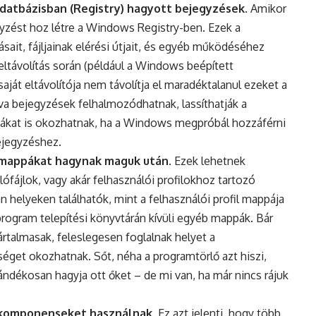
adatbázisban (Registry) hagyott bejegyzések
. Amikor
yzést hoz létre a Windows Registry-ben. Ezek a
sait, fájljainak elérési útjait, és egyéb működéséhez
távolítás során (például a Windows beépített
aját eltávolítója nem távolítja el maradéktalanul ezeket a
rva bejegyzések felhalmozódhatnak, lassíthatják a
lémákat is okozhatnak, ha a Windows megpróbál hozzáférni
ejegyzéshez.
s mappákat hagynak maguk után
. Ezek lehetnek
lófájlok, vagy akár felhasználói profilokhoz tartozó
 helyeken találhatók, mint a felhasználói profil mappája
rogram telepítési könyvtárán kívüli egyéb mappák. Bár
rtalmasak, feleslegesen foglalnak helyet a
get okozhatnak. Sőt, néha a programtörlő azt hiszi,
ándékosan hagyja ott őket – de mi van, ha már nincs rájuk
komponenseket használnak
. Ez azt jelenti, hogy több