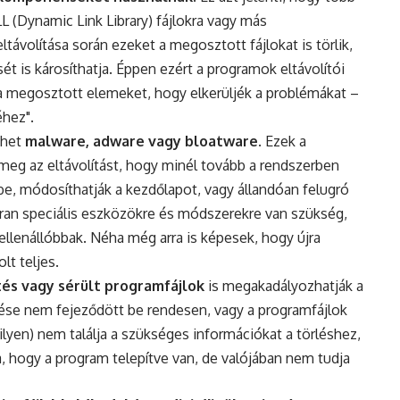
 (Dynamic Link Library) fájlokra vagy más
volítása során ezeket a megosztott fájlokat is törlik,
 is károsíthatja. Éppen ezért a programok eltávolítói
a megosztott elemeket, hogy elkerüljék a problémákat –
éhez".
ehet
malware, adware vagy bloatware
. Ezek a
meg az eltávolítást, hogy minél tovább a rendszerben
, módosíthatják a kezdőlapot, vagy állandóan felugró
kran speciális eszközökre és módszerekre van szükség,
ellenállóbbak. Néha még arra is képesek, hogy újra
lt teljes.
tés vagy sérült programfájlok
is megakadályozhatják a
ítése nem fejeződött be rendesen, vagy a programfájlok
ilyen) nem találja a szükséges információkat a törléshez,
tja, hogy a program telepítve van, de valójában nem tudja