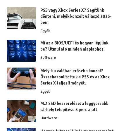
PS5 vagy Xbox Series X? Segítünk
dönteni, melyik konzolt válaszd 2025-
ben.
Egyéb
Mi az a BIOS/UEFI és hogyan lépjünk
be? Útmutató minden alaplaphoz.
Software
Melyik a valóban erősebb konzol?
Összehasonlítottuk a PS5 és az Xbox
Series X teljesítményét.
Egyéb
M.2 SSD beszerelése: a leggyorsabb
tárhely telepítése 5 perc alatt.
Hardware