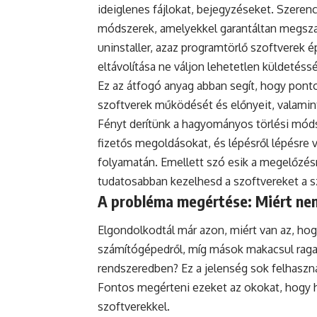
ideiglenes fájlokat, bejegyzéseket. Szere
módszerek, amelyekkel garantáltan megszab
uninstaller, azaz programtörlő szoftverek 
eltávolítása ne váljon lehetetlen küldetéssé
Ez az átfogó anyag abban segít, hogy pont
szoftverek működését és előnyeit, valamint
Fényt derítünk a hagyományos törlési móds
fizetős megoldásokat, és lépésről lépésre
folyamatán. Emellett szó esik a megelőzésrő
tudatosabban kezelhesd a szoftvereket a 
A probléma megértése: Miért ne
Elgondolkodtál már azon, miért van az, hogy
számítógépedről, míg mások makacsul raga
rendszeredben? Ez a jelenség sok felhaszná
Fontos megérteni ezeket az okokat, hogy h
szoftverekkel.