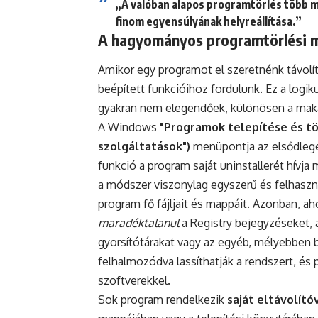
„A valóban alapos programtörlés több mi
finom egyensúlyának helyreállítása.”
A hagyományos programtörlési m
Amikor egy programot el szeretnénk távolí
beépített funkcióihoz fordulunk. Ez a logi
gyakran nem elegendőek, különösen a maka
A Windows
"Programok telepítése és tö
szolgáltatások")
menüpontja az elsődleges
funkció a program saját uninstallerét hívja
a módszer viszonylag egyszerű és felhaszná
program fő fájljait és mappáit. Azonban, a
maradéktalanul
a Registry bejegyzéseket, a
gyorsítótárakat vagy az egyéb, mélyebben 
felhalmozódva lassíthatják a rendszert, és
szoftverekkel.
Sok program rendelkezik
saját eltávolító