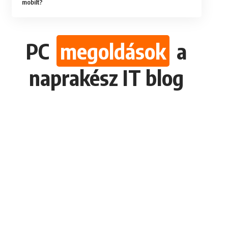
mobilt?
PC
megoldások
a
naprakész IT blog