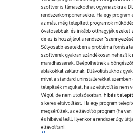
szoftver is támaszkodhat ugyanazokra a DLL
rendszerkomponensekre. Ha egy program eltá
az más, még telepített programok működését
óvatosabbak, és inkább otthagyják ezeket 
de ez is hozzájárul a rendszer "szennyezés
Súlyosabb esetekben a probléma forrása l
szoftverek gyakran szándékosan nehezítik 
maradhassanak. Beépülhetnek a böngészőbe
ablakokkal zaklatnak. Eltávolításukhoz gya
mivel a standard uninstallerekkel szemben 
telepítsék magukat, ha az eltávolítás nem vo
Végül, de nem utolsósorban,
hibás telepí
sikeres eltávolítást. Ha egy program telep
megsérültek, az eltávolító program (ha van 
és hibával leáll. Ilyenkor a rendszer úgy lá
eltávolítani.