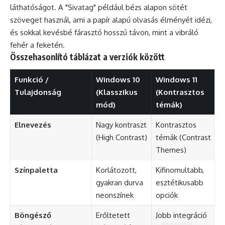
láthatóságot. A "Sivatag" például bézs alapon sötét
szöveget használ, ami a papír alapú olvasás élményét idézi,
és sokkal kevésbé fárasztó hosszú távon, mint a vibráló
fehér a feketén.
Összehasonlító táblázat a verziók között
Funkció /
Windows 10
Windows 11
Tulajdonság
(Klasszikus
(Kontrasztos
mód)
témák)
Elnevezés
Nagy kontraszt
Kontrasztos
(High Contrast)
témák (Contrast
Themes)
Színpaletta
Korlátozott,
Kifinomultabb,
gyakran durva
esztétikusabb
neonszínek
opciók
Böngésző
Erőltetett
Jobb integráció