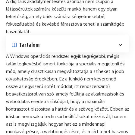
A digitális akadálymentesítés azonban nem csupán a
látássérültek számára készült mankó, hanem egy olyan
lehetőség, amely bárki számára kényelmesebbé,
fókuszáltabbá és kevésbé fárasztóvá teheti a számítógép
használatát.
Tartalom
A Windows operációs rendszer egyik legrégebbi, mégis
talán legkevésbé ismert funkciója a speciális megjelenítési
mód, amely drasztikusan megváltoztatja a színeket a jobb
olvashatóság érdekében. Ez a funkció nem keverendő
össze az egyszerű sötét móddal; itt rendszerszintű
beavatkozásról van szó, amely felülírja az alkalmazások és
weboldalak eredeti színkódjait, hogy a maximális
kontrasztot biztosítsa a háttér és a szöveg között. Ebben az
írásban nemcsak a technikai beállításokat nézzük át, hanem
azt is megvizsgáljuk, hogyan hat ez a mindennapi
munkavégzésre, a webböngészésre, és miért lehet hasznos