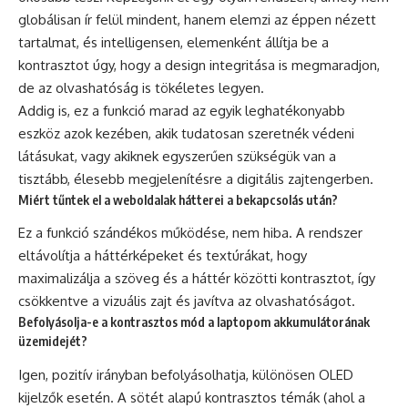
globálisan ír felül mindent, hanem elemzi az éppen nézett
tartalmat, és intelligensen, elemenként állítja be a
kontrasztot úgy, hogy a design integritása is megmaradjon,
de az olvashatóság is tökéletes legyen.
Addig is, ez a funkció marad az egyik leghatékonyabb
eszköz azok kezében, akik tudatosan szeretnék védeni
látásukat, vagy akiknek egyszerűen szükségük van a
tisztább, élesebb megjelenítésre a digitális zajtengerben.
Miért tűntek el a weboldalak hátterei a bekapcsolás után?
Ez a funkció szándékos működése, nem hiba. A rendszer
eltávolítja a háttérképeket és textúrákat, hogy
maximalizálja a szöveg és a háttér közötti kontrasztot, így
csökkentve a vizuális zajt és javítva az olvashatóságot.
Befolyásolja-e a kontrasztos mód a laptopom akkumulátorának
üzemidejét?
Igen, pozitív irányban befolyásolhatja, különösen OLED
kijelzők esetén. A sötét alapú kontrasztos témák (ahol a