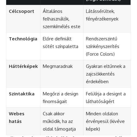
Célcsoport
Általános
Látássérültek,
felhasználók,
fényérzékenyek
szemkímélés este
Technológia
Előre definiált
Rendszerszintű
sötét színpaletta
színkényszerítés
(Force Colors)
Háttérképek
Megmaradnak
Gyakran eltűnnek a
zajcsökkentés
érdekében
Szintaktika
Megőrzi a design
Felülírja a designt a
finomságait
láthatóságért
Webes
Csak akkor
Minden oldalon
hatás
működik, ha az
érvényesül (kivéve
oldal támogatja
képek)