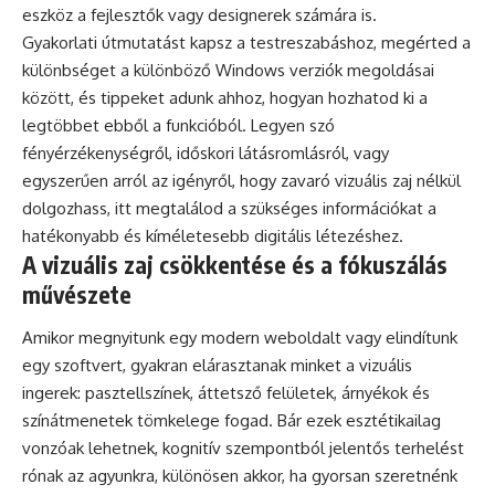
eszköz a fejlesztők vagy designerek számára is.
Gyakorlati útmutatást kapsz a testreszabáshoz, megérted a
különbséget a különböző Windows verziók megoldásai
között, és tippeket adunk ahhoz, hogyan hozhatod ki a
legtöbbet ebből a funkcióból. Legyen szó
fényérzékenységről, időskori látásromlásról, vagy
egyszerűen arról az igényről, hogy zavaró vizuális zaj nélkül
dolgozhass, itt megtalálod a szükséges információkat a
hatékonyabb és kíméletesebb digitális létezéshez.
A vizuális zaj csökkentése és a fókuszálás
művészete
Amikor megnyitunk egy modern weboldalt vagy elindítunk
egy szoftvert, gyakran elárasztanak minket a vizuális
ingerek: pasztellszínek, áttetsző felületek, árnyékok és
színátmenetek tömkelege fogad. Bár ezek esztétikailag
vonzóak lehetnek, kognitív szempontból jelentős terhelést
rónak az agyunkra, különösen akkor, ha gyorsan szeretnénk