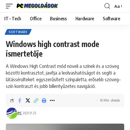
Aa
Font
Resizer
IT – Tech
Office
Business
Hardware
Software
SOFTWARE
Windows high contrast mode
ismertetője
A Windows High Contrast mód növeli a színek és a szöveg
közötti kontrasztot, javítja a leolvashatóságot és segíti a
látássérülteket: egyszerűsített színpaletta, erősebb szöveg–
szín kontraszt és jobb billentyűzetes navigáció.
16 Min. olvasás
PC
2025.11.25.