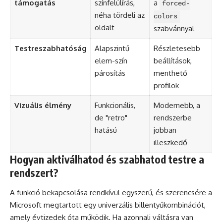
támogatás
színfelülírás,
a
forced-
néha tördeli az
colors
oldalt
szabvánnyal
Testreszabhatóság
Alapszintű
Részletesebb
elem-szín
beállítások,
párosítás
menthető
profilok
Vizuális élmény
Funkcionális,
Modernebb, a
de "retro"
rendszerbe
hatású
jobban
illeszkedő
Hogyan aktiválhatod és szabhatod testre a
rendszert?
A funkció bekapcsolása rendkívül egyszerű, és szerencsére a
Microsoft megtartott egy univerzális billentyűkombinációt,
amely évtizedek óta működik. Ha azonnali váltásra van