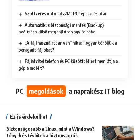
Szoftveres optimalizálás PC fejlesztés után
Automatikus biztonsági mentés (Backup)
beállítása külső meghajtóra vagy felhőbe
„A fájl használatban van” hiba: Hogyan töröljük a
beragadt fájlokat?
Fájlátvitel telefon és PC között: Miért nem látja a
gép a mobilt?
PC
megoldások
a naprakész IT blog
Ez is érdekelhet
Biztonságosabb a Linux, mint a Windows?
Tények és tévhitek a biztonságról.