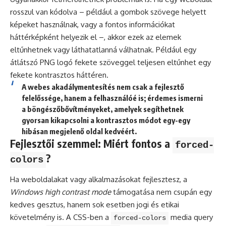
rosszul van kódolva – például a gombok szövege helyett
képeket használnak, vagy a fontos információkat
háttérképként helyezik el –, akkor ezek az elemek
eltűnhetnek vagy láthatatlanná válhatnak. Például egy
átlátszó PNG logó fekete szöveggel teljesen eltűnhet egy
fekete kontrasztos háttéren.
A webes akadálymentesítés nem csak a fejlesztő
felelőssége, hanem a felhasználóé is; érdemes ismerni
a böngészőbővítményeket, amelyek segíthetnek
gyorsan kikapcsolni a kontrasztos módot egy-egy
hibásan megjelenő oldal kedvéért.
Fejlesztői szemmel: Miért fontos a
forced-
?
colors
Ha weboldalakat vagy alkalmazásokat fejlesztesz, a
Windows high contrast mode
támogatása nem csupán egy
kedves gesztus, hanem sok esetben jogi és etikai
követelmény is. A CSS-ben a
media query
forced-colors