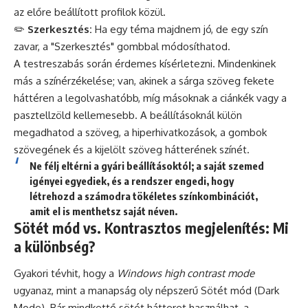
az előre beállított profilok közül.
✏️
Szerkesztés:
Ha egy téma majdnem jó, de egy szín
zavar, a "Szerkesztés" gombbal módosíthatod.
A testreszabás során érdemes kísérletezni. Mindenkinek
más a színérzékelése; van, akinek a sárga szöveg fekete
háttéren a legolvashatóbb, míg másoknak a ciánkék vagy a
pasztellzöld kellemesebb. A beállításoknál külön
megadhatod a szöveg, a hiperhivatkozások, a gombok
szövegének és a kijelölt szöveg hátterének színét.
Ne félj eltérni a gyári beállításoktól; a saját szemed
igényei egyediek, és a rendszer engedi, hogy
létrehozd a számodra tökéletes színkombinációt,
amit el is menthetsz saját néven.
Sötét mód vs. Kontrasztos megjelenítés: Mi
a különbség?
Gyakori tévhit, hogy a
Windows high contrast mode
ugyanaz, mint a manapság oly népszerű Sötét mód (Dark
Mode). Bár mindkettő sötét hátteret használhat, a