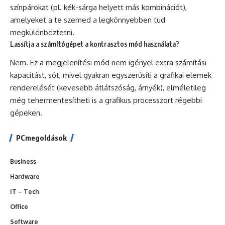
színpárokat (pl. kék-sárga helyett más kombinációt),
amelyeket a te szemed a legkönnyebben tud
megkülönböztetni.
Lassítja a számítógépet a kontrasztos mód használata?
Nem. Ez a megjelenítési mód nem igényel extra számítási
kapacitást, sőt, mivel gyakran egyszerűsíti a grafikai elemek
renderelését (kevesebb átlátszóság, árnyék), elméletileg
még tehermentesítheti is a grafikus processzort régebbi
gépeken.
PCmegoldások
Business
Hardware
IT – Tech
Office
Software