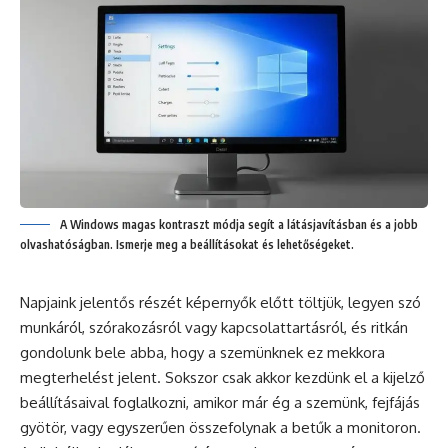
A Windows magas kontraszt módja segít a látásjavításban és a jobb
olvashatóságban. Ismerje meg a beállításokat és lehetőségeket.
Napjaink jelentős részét képernyők előtt töltjük, legyen szó
munkáról, szórakozásról vagy kapcsolattartásról, és ritkán
gondolunk bele abba, hogy a szemünknek ez mekkora
megterhelést jelent. Sokszor csak akkor kezdünk el a kijelző
beállításaival foglalkozni, amikor már ég a szemünk, fejfájás
gyötör, vagy egyszerűen összefolynak a betűk a monitoron.