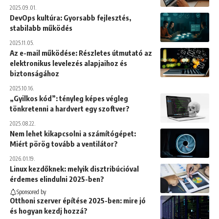
2025.09.01.
DevOps kultúra: Gyorsabb fejlesztés,
stabilabb működés
2025.11.05.
Az e-mail működése: Részletes útmutató az
elektronikus levelezés alapjaihoz és
biztonságához
2025.10.16.
„Gyilkos kód”: tényleg képes végleg
tönkretenni a hardvert egy szoftver?
2025.08.22.
Nem lehet kikapcsolni a számítógépet:
Miért pörög tovább a ventilátor?
2026.01.19.
Linux kezdőknek: melyik disztribúcióval
érdemes elindulni 2025-ben?
Sponsored by
Otthoni szerver építése 2025-ben: mire jó
és hogyan kezdj hozzá?