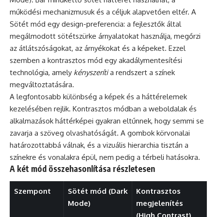
működési mechanizmusuk és a céljuk alapvetően eltér. A
Sötét mód egy design-preferencia: a fejlesztők által
megálmodott sötétszürke árnyalatokat használja, megőrzi
az átlátszóságokat, az árnyékokat és a képeket. Ezzel
szemben a kontrasztos mód egy akadálymentesítési
technológia, amely
kényszeríti
a rendszert a színek
megváltoztatására.
A legfontosabb különbség a képek és a háttérelemek
kezelésében rejlik. Kontrasztos módban a weboldalak és
alkalmazások háttérképei gyakran eltűnnek, hogy semmi se
zavarja a szöveg olvashatóságát. A gombok körvonalai
határozottabbá válnak, és a vizuális hierarchia tisztán a
színekre és vonalakra épül, nem pedig a térbeli hatásokra.
A két mód összehasonlítása részletesen
Szempont
Sötét mód (Dark
Kontrasztos
Mode)
megjelenítés
(High Contrast)