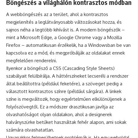
Böngészés a világhálón kontrasztos módban
A webböngészés az a terület, ahol a kontrasztos
megjelenítés a leglátványosabb változásokat hozza, és
sajnos néha a legtöbb kihívást is. A modern böngészők –
mint a Microsoft Edge, a Google Chrome vagy a Mozilla
Firefox – automatikusan érzékelik, ha a Windowsban be van
kapcsolva ez a mód, és megpróbálják az oldalakat ennek
megfelelően renderelni.
Ilyenkor a böngésző a CSS (Cascading Style Sheets)
szabályait felülbírálja. A háttérszíneket lecseréli a rendszer
által beállítottra (például feketére), a szöveget pedig a
választott kontrasztos színre (például sárgára). A linkek
színe is megváltozik, hogy egyértelműen elkülönüljenek a
folyószövegtől. Ez a módszer drasztikusan javítja az
olvashatóságot olyan oldalakon, ahol a designerek
halványszürke betűket használtak fehér alapon, ami sokak
számára olvashatatlan.
Ugyanakkor felmerülhetnek problémák is. Ha egy weboldal