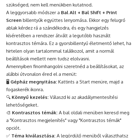
szükséged, nem kell menükben kutatnod.
A leggyorsabb módszer a
Bal Alt + Bal Shift + Print
Screen
billentyűk együttes lenyomása. Ekkor egy felugró
ablak kérdez rá a szándékodra, és egy hangjelzés
kíséretében a rendszer átvált a legutóbb használt
kontrasztos témára. Ez a gyorsbillentyű életmentő lehet, ha
hirtelen olyan tartalommal találkozol, amit a normál
beállítások mellett nem tudsz elolvasni.
Amennyiben finomhangolni szeretnéd a beállításokat, az
alábbi útvonalon éred el a menüt:
🖥️
Gépház megnyitása:
Kattints a Start menüre, majd a
fogaskerék ikonra.
🔍
Könnyű kezelés:
Válaszd ki az akadálymentesítési
lehetőségeket.
🎨
Kontrasztos témák:
A bal oldali menüben keresd meg
a "Kontrasztos megjelenítés" vagy "Kontrasztos témák"
opciót.
✅
Téma kiválasztása:
A legördülő menüből választhatsz