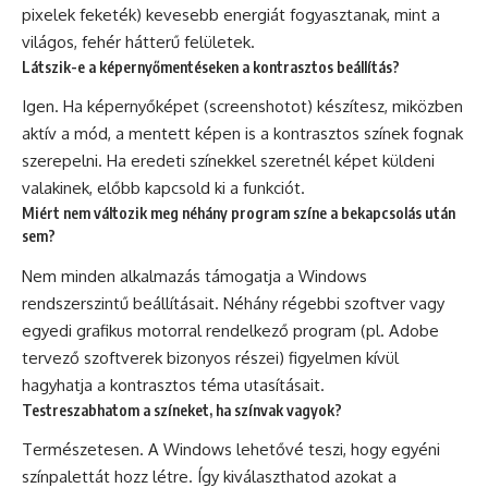
pixelek feketék) kevesebb energiát fogyasztanak, mint a
világos, fehér hátterű felületek.
Látszik-e a képernyőmentéseken a kontrasztos beállítás?
Igen. Ha képernyőképet (screenshotot) készítesz, miközben
aktív a mód, a mentett képen is a kontrasztos színek fognak
szerepelni. Ha eredeti színekkel szeretnél képet küldeni
valakinek, előbb kapcsold ki a funkciót.
Miért nem változik meg néhány program színe a bekapcsolás után
sem?
Nem minden alkalmazás támogatja a Windows
rendszerszintű beállításait. Néhány régebbi szoftver vagy
egyedi grafikus motorral rendelkező program (pl. Adobe
tervező szoftverek bizonyos részei) figyelmen kívül
hagyhatja a kontrasztos téma utasításait.
Testreszabhatom a színeket, ha színvak vagyok?
Természetesen. A Windows lehetővé teszi, hogy egyéni
színpalettát hozz létre. Így kiválaszthatod azokat a