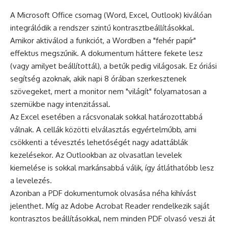
A Microsoft Office csomag (Word, Excel, Outlook) kiválóan
integrálódik a rendszer szintű kontrasztbeállításokkal.
Amikor aktiválod a funkciót, a Wordben a "fehér papír"
effektus megszűnik. A dokumentum háttere fekete lesz
(vagy amilyet beállítottál), a betűk pedig világosak. Ez óriási
segítség azoknak, akik napi 8 órában szerkesztenek
szövegeket, mert a monitor nem "világít" folyamatosan a
szemükbe nagy intenzitással.
Az Excel esetében a rácsvonalak sokkal határozottabbá
válnak. A cellák közötti elválasztás egyértelműbb, ami
csökkenti a tévesztés lehetőségét nagy adattáblák
kezelésekor. Az Outlookban az olvasatlan levelek
kiemelése is sokkal markánsabbá válik, így átláthatóbb lesz
a levelezés.
Azonban a PDF dokumentumok olvasása néha kihívást
jelenthet. Míg az Adobe Acrobat Reader rendelkezik saját
kontrasztos beállításokkal, nem minden PDF olvasó veszi át