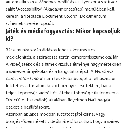
automatikusan a Windows beállításait. Ilyenkor a szoftver
saját "Accessibility" (Akadálymentesítés) menüjében kell
keresni a "Replace Document Colors" (Dokumentum
színeinek cseréje) opciót.
Játék és médiafogyasztás: Mikor kapcsoljuk
ki?
Bár a munka során áldásos lehet a kontrasztos
megjelenítés, a szórakozás terén kompromisszumokkal jár.
A videójátékok és a filmek vizuális élménye nagymértékben
a színekre, árnyékokra és a hangulatra épül. A
Windows
high contrast mode
nem tesz különbséget a felhasználói
felület és a tartalom között bizonyos esetekben, bár a
teljes képernyős videók és játékok többsége (különösen a
DirectX-et használók) általában figyelmen kívül hagyja
ezeket a beállításokat.
Azonban ablakos módban futtatott játékoknál vagy
böngészőben nézett videóknál előfordulhat, hogy a színek