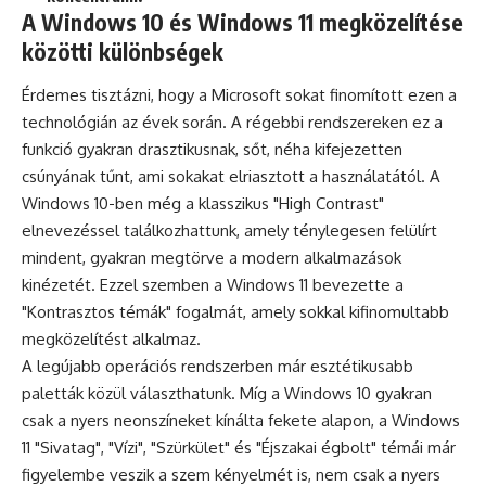
A Windows 10 és Windows 11 megközelítése
közötti különbségek
Érdemes tisztázni, hogy a Microsoft sokat finomított ezen a
technológián az évek során. A régebbi rendszereken ez a
funkció gyakran drasztikusnak, sőt, néha kifejezetten
csúnyának tűnt, ami sokakat elriasztott a használatától. A
Windows 10-ben még a klasszikus "High Contrast"
elnevezéssel találkozhattunk, amely ténylegesen felülírt
mindent, gyakran megtörve a modern alkalmazások
kinézetét. Ezzel szemben a Windows 11 bevezette a
"Kontrasztos témák" fogalmát, amely sokkal kifinomultabb
megközelítést alkalmaz.
A legújabb operációs rendszerben már esztétikusabb
paletták közül választhatunk. Míg a Windows 10 gyakran
csak a nyers neonszíneket kínálta fekete alapon, a Windows
11 "Sivatag", "Vízi", "Szürkület" és "Éjszakai égbolt" témái már
figyelembe veszik a szem kényelmét is, nem csak a nyers