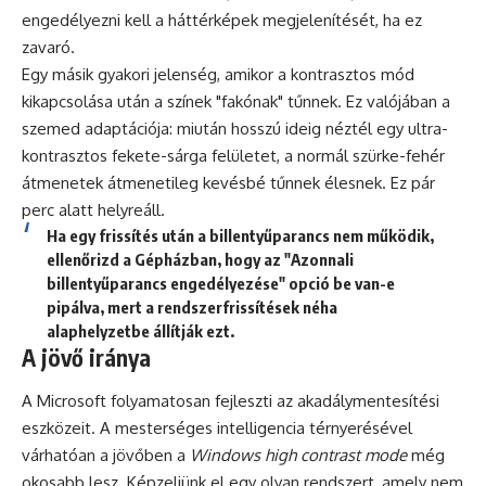
engedélyezni kell a háttérképek megjelenítését, ha ez
zavaró.
Egy másik gyakori jelenség, amikor a kontrasztos mód
kikapcsolása után a színek "fakónak" tűnnek. Ez valójában a
szemed adaptációja: miután hosszú ideig néztél egy ultra-
kontrasztos fekete-sárga felületet, a normál szürke-fehér
átmenetek átmenetileg kevésbé tűnnek élesnek. Ez pár
perc alatt helyreáll.
Ha egy frissítés után a billentyűparancs nem működik,
ellenőrizd a Gépházban, hogy az "Azonnali
billentyűparancs engedélyezése" opció be van-e
pipálva, mert a rendszerfrissítések néha
alaphelyzetbe állítják ezt.
A jövő iránya
A Microsoft folyamatosan fejleszti az akadálymentesítési
eszközeit. A mesterséges intelligencia térnyerésével
várhatóan a jövőben a
Windows high contrast mode
még
okosabb lesz. Képzeljünk el egy olyan rendszert, amely nem