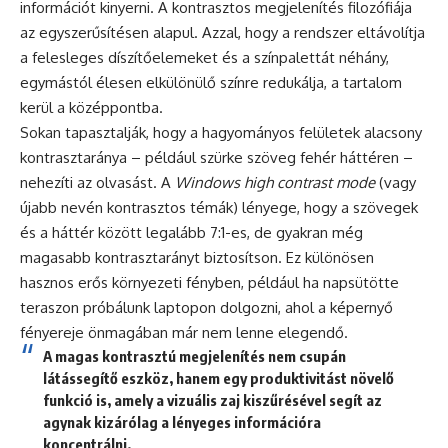
információt kinyerni. A kontrasztos megjelenítés filozófiája
az egyszerűsítésen alapul. Azzal, hogy a rendszer eltávolítja
a felesleges díszítőelemeket és a színpalettát néhány,
egymástól élesen elkülönülő színre redukálja, a tartalom
kerül a középpontba.
Sokan tapasztalják, hogy a hagyományos felületek alacsony
kontrasztaránya – például szürke szöveg fehér háttéren –
nehezíti az olvasást. A
Windows high contrast mode
(vagy
újabb nevén kontrasztos témák) lényege, hogy a szövegek
és a háttér között legalább 7:1-es, de gyakran még
magasabb kontrasztarányt biztosítson. Ez különösen
hasznos erős környezeti fényben, például ha napsütötte
teraszon próbálunk laptopon dolgozni, ahol a képernyő
fényereje önmagában már nem lenne elegendő.
A magas kontrasztú megjelenítés nem csupán
látássegítő eszköz, hanem egy produktivitást növelő
funkció is, amely a vizuális zaj kiszűrésével segít az
agynak kizárólag a lényeges információra
koncentrálni.