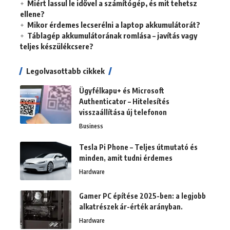
Miért lassul le idővel a számítógép, és mit tehetsz
ellene?
Mikor érdemes lecserélni a laptop akkumulátorát?
Táblagép akkumulátorának romlása – javítás vagy
teljes készülékcsere?
Legolvasottabb cikkek
Ügyfélkapu+ és Microsoft
Authenticator – Hitelesítés
visszaállítása új telefonon
Business
Tesla Pi Phone – Teljes útmutató és
minden, amit tudni érdemes
Hardware
Gamer PC építése 2025-ben: a legjobb
alkatrészek ár-érték arányban.
Hardware