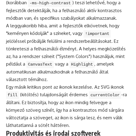
(korábban
) teszi lehetővé, hogy a
-ms-high-contrast
fejlesztők detektálják, ha a felhasználó aktív kontrasztos
módban van, és specifikus szabályokat alkalmazzanak.
A leggyakoribb hiba, amit a fejlesztők elkövetnek, hogy
"keményen kódolják" a színeket, vagy
!important
jelöléssel próbálják felülírni a rendszerbeállításokat. Ez
tönkreteszi a felhasználói élményt. A helyes megközelítés
az, ha a rendszer színeit ("System Colors") használjuk, mint
például a
vagy a
, amelyek
CanvasText
Highlight
automatikusan alkalmazkodnak a felhasználó által
választott témához.
Egy másik kritikus pont az ikonok kezelése. Az SVG ikonok
(kitöltés) tulajdonságát érdemes
-ra
fill
currentColor
állítani. Ez biztosítja, hogy az ikon mindig felvegye a
környező szöveg színét, így ha a kontrasztos mód sárgára
változtatja a szöveget, az ikon is sárga lesz, és nem válik
láthatatlanná a sötét háttéren.
Produktivitás és irodai szoftverek