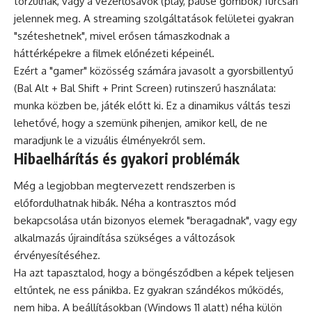
torzulnak, vagy a vezérlősávok (play, pause gombok) furcsán
jelennek meg. A streaming szolgáltatások felületei gyakran
"széteshetnek", mivel erősen támaszkodnak a
háttérképekre a filmek előnézeti képeinél.
Ezért a "gamer" közösség számára javasolt a gyorsbillentyű
(Bal Alt + Bal Shift + Print Screen) rutinszerű használata:
munka közben be, játék előtt ki. Ez a dinamikus váltás teszi
lehetővé, hogy a szemünk pihenjen, amikor kell, de ne
maradjunk le a vizuális élményekről sem.
Hibaelhárítás és gyakori problémák
Még a legjobban megtervezett rendszerben is
előfordulhatnak hibák. Néha a kontrasztos mód
bekapcsolása után bizonyos elemek "beragadnak", vagy egy
alkalmazás újraindítása szükséges a változások
érvényesítéséhez.
Ha azt tapasztalod, hogy a böngésződben a képek teljesen
eltűntek, ne ess pánikba. Ez gyakran szándékos működés,
nem hiba. A beállításokban (Windows 11 alatt) néha külön