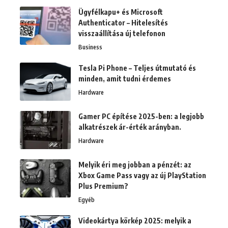
Ügyfélkapu+ és Microsoft
Authenticator – Hitelesítés
visszaállítása új telefonon
Business
Tesla Pi Phone – Teljes útmutató és
minden, amit tudni érdemes
Hardware
Gamer PC építése 2025-ben: a legjobb
alkatrészek ár-érték arányban.
Hardware
Melyik éri meg jobban a pénzét: az
Xbox Game Pass vagy az új PlayStation
Plus Premium?
Egyéb
Videokártya körkép 2025: melyik a