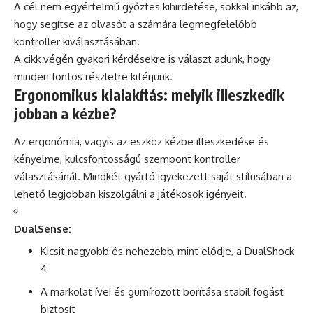
A cél nem egyértelmű győztes kihirdetése, sokkal inkább az,
hogy segítse az olvasót a számára legmegfelelőbb
kontroller kiválasztásában.
A cikk végén gyakori kérdésekre is választ adunk, hogy
minden fontos részletre kitérjünk.
Ergonomikus kialakítás: melyik illeszkedik
jobban a kézbe?
Az ergonómia, vagyis az eszköz kézbe illeszkedése és
kényelme, kulcsfontosságú szempont kontroller
választásánál. Mindkét gyártó igyekezett saját stílusában a
lehető legjobban kiszolgálni a játékosok igényeit.
DualSense:
Kicsit nagyobb és nehezebb, mint elődje, a DualShock
4
A markolat ívei és gumírozott borítása stabil fogást
biztosít