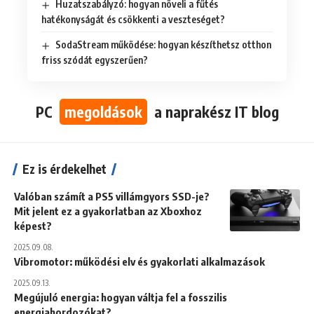
Huzatszabályzó: hogyan növeli a fűtés
hatékonyságát és csökkenti a veszteséget?
SodaStream működése: hogyan készíthetsz otthon
friss szódát egyszerűen?
PC
megoldások
a naprakész IT blog
Ez is érdekelhet
Valóban számít a PS5 villámgyors SSD-je?
Mit jelent ez a gyakorlatban az Xboxhoz
képest?
2025.09.08.
Vibromotor: működési elv és gyakorlati alkalmazások
2025.09.13.
Megújuló energia: hogyan váltja fel a fosszilis
energiahordozókat?