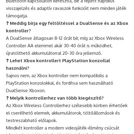
Bluetooth kapcsolaton keresztül, de a fejlett haptikus
visszajelzés és adaptív ravaszok funkcióit nem minden játék
támogatja.
❓
Meddig bírja egy feltöltéssel a DualSense és az Xbox
kontroller?
A DualSense átlagosan 8-12 órát bír, míg az Xbox Wireless
Controller AA elemmel akár 30-40 órát is működhet,
újratölthető akkumulátorral 20-30 óra jellemző.
❓
Lehet Xbox kontrollert PlayStation konzollal
használni?
Sajnos nem, az Xbox kontroller nem kompatibilis a
PlayStation konzolokkal, és fordítva sem használható
DualSense Xboxon.
❓
Melyik kontrollerhez van több kiegészítő?
Az Xbox Wireless Controllerhez szélesebb körben érhetőek
el cserélhető elemek, akkumulátorok, töltőállomások és
testreszabható előlapok.
Mindkét kontroller a modern videojáték-élmény csúcsát