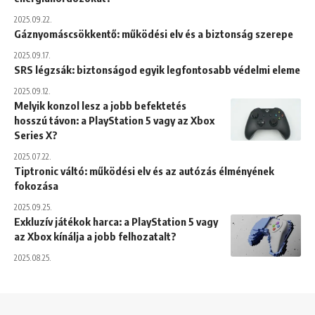
2025.09.22.
Gáznyomáscsökkentő: működési elv és a biztonság szerepe
2025.09.17.
SRS légzsák: biztonságod egyik legfontosabb védelmi eleme
2025.09.12.
Melyik konzol lesz a jobb befektetés
hosszú távon: a PlayStation 5 vagy az Xbox
Series X?
2025.07.22.
Tiptronic váltó: működési elv és az autózás élményének
fokozása
2025.09.25.
Exkluzív játékok harca: a PlayStation 5 vagy
az Xbox kínálja a jobb felhozatalt?
2025.08.25.