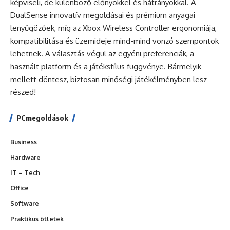
képviseli, de különböző előnyökkel és hátrányokkal. A
DualSense innovatív megoldásai és prémium anyagai
lenyűgözőek, míg az Xbox Wireless Controller ergonomiája,
kompatibilitása és üzemideje mind-mind vonzó szempontok
lehetnek. A választás végül az egyéni preferenciák, a
használt platform és a játékstílus függvénye. Bármelyik
mellett döntesz, biztosan minőségi játékélményben lesz
részed!
PCmegoldások
Business
Hardware
IT – Tech
Office
Software
Praktikus ötletek