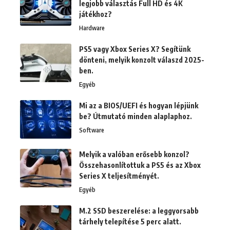
legjobb választás Full HD és 4K
játékhoz?
Hardware
PS5 vagy Xbox Series X? Segítünk
dönteni, melyik konzolt válaszd 2025-
ben.
Egyéb
Mi az a BIOS/UEFI és hogyan lépjünk
be? Útmutató minden alaplaphoz.
Software
Melyik a valóban erősebb konzol?
Összehasonlítottuk a PS5 és az Xbox
Series X teljesítményét.
Egyéb
M.2 SSD beszerelése: a leggyorsabb
tárhely telepítése 5 perc alatt.