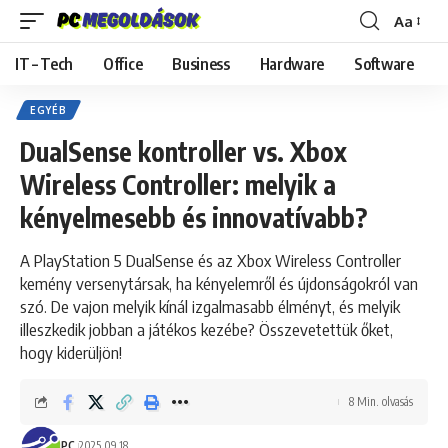
Aa
Font
Resizer
IT – Tech
Office
Business
Hardware
Software
EGYÉB
DualSense kontroller vs. Xbox
Wireless Controller: melyik a
kényelmesebb és innovatívabb?
A PlayStation 5 DualSense és az Xbox Wireless Controller
kemény versenytársak, ha kényelemről és újdonságokról van
szó. De vajon melyik kínál izgalmasabb élményt, és melyik
illeszkedik jobban a játékos kezébe? Összevetettük őket,
hogy kiderüljön!
8 Min. olvasás
PC
2025.09.18.