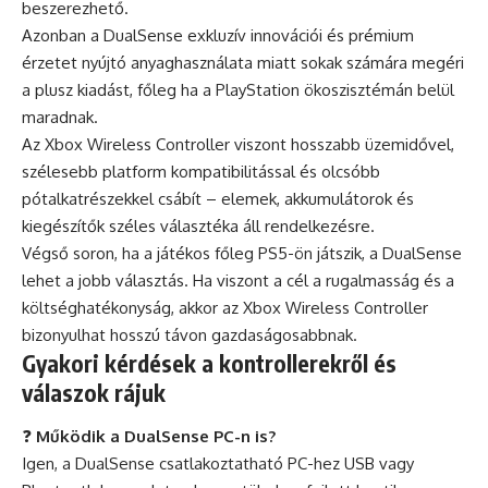
beszerezhető.
Azonban a DualSense exkluzív innovációi és prémium
érzetet nyújtó anyaghasználata miatt sokak számára megéri
a plusz kiadást, főleg ha a PlayStation ökoszisztémán belül
maradnak.
Az Xbox Wireless Controller viszont hosszabb üzemidővel,
szélesebb platform kompatibilitással és olcsóbb
pótalkatrészekkel csábít – elemek, akkumulátorok és
kiegészítők széles választéka áll rendelkezésre.
Végső soron, ha a játékos főleg PS5-ön játszik, a DualSense
lehet a jobb választás. Ha viszont a cél a rugalmasság és a
költséghatékonyság, akkor az Xbox Wireless Controller
bizonyulhat hosszú távon gazdaságosabbnak.
Gyakori kérdések a kontrollerekről és
válaszok rájuk
❓
Működik a DualSense PC-n is?
Igen, a DualSense csatlakoztatható PC-hez USB vagy