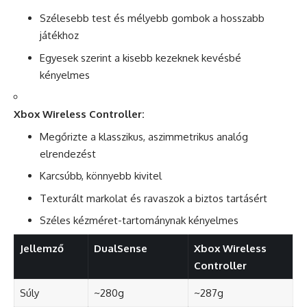
Szélesebb test és mélyebb gombok a hosszabb
játékhoz
Egyesek szerint a kisebb kezeknek kevésbé
kényelmes
Xbox Wireless Controller:
Megőrizte a klasszikus, aszimmetrikus analóg
elrendezést
Karcsúbb, könnyebb kivitel
Texturált markolat és ravaszok a biztos tartásért
Széles kézméret-tartománynak kényelmes
Jellemző
DualSense
Xbox Wireless
Controller
Súly
~280g
~287g