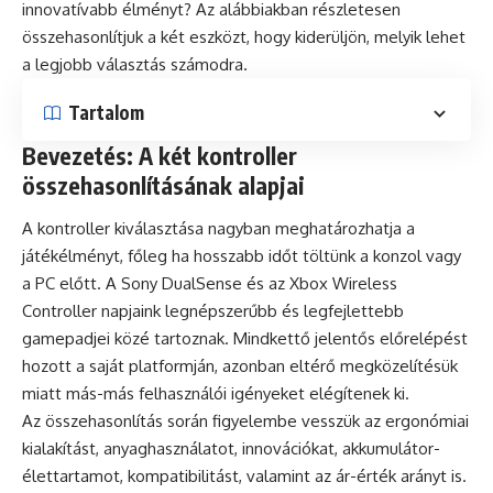
innovatívabb élményt? Az alábbiakban részletesen
összehasonlítjuk a két eszközt, hogy kiderüljön, melyik lehet
a legjobb választás számodra.
Tartalom
Bevezetés: A két kontroller
összehasonlításának alapjai
A kontroller kiválasztása nagyban meghatározhatja a
játékélményt, főleg ha hosszabb időt töltünk a konzol vagy
a PC előtt. A Sony DualSense és az Xbox Wireless
Controller napjaink legnépszerűbb és legfejlettebb
gamepadjei közé tartoznak. Mindkettő jelentős előrelépést
hozott a saját platformján, azonban eltérő megközelítésük
miatt más-más felhasználói igényeket elégítenek ki.
Az összehasonlítás során figyelembe vesszük az ergonómiai
kialakítást, anyaghasználatot, innovációkat, akkumulátor-
élettartamot, kompatibilitást, valamint az ár-érték arányt is.