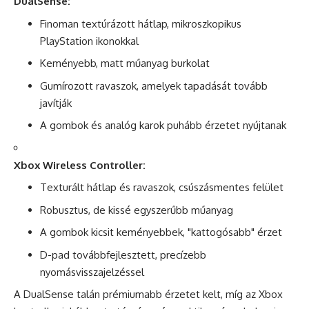
DualSense:
Finoman textúrázott hátlap, mikroszkopikus
PlayStation ikonokkal
Keményebb, matt műanyag burkolat
Gumírozott ravaszok, amelyek tapadását tovább
javítják
A gombok és analóg karok puhább érzetet nyújtanak
Xbox Wireless Controller:
Texturált hátlap és ravaszok, csúszásmentes felület
Robusztus, de kissé egyszerűbb műanyag
A gombok kicsit keményebbek, "kattogósabb" érzet
D-pad továbbfejlesztett, precízebb
nyomásvisszajelzéssel
A DualSense talán prémiumabb érzetet kelt, míg az Xbox