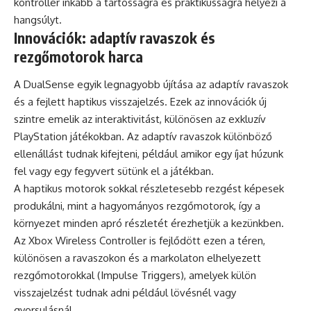
kontroller inkább a tartósságra és praktikusságra helyezi a
hangsúlyt.
Innovációk: adaptív ravaszok és
rezgőmotorok harca
A DualSense egyik legnagyobb újítása az adaptív ravaszok
és a fejlett haptikus visszajelzés. Ezek az innovációk új
szintre emelik az interaktivitást, különösen az exkluzív
PlayStation játékokban. Az adaptív ravaszok különböző
ellenállást tudnak kifejteni, például amikor egy íjat húzunk
fel vagy egy fegyvert sütünk el a játékban.
A haptikus motorok sokkal részletesebb rezgést képesek
produkálni, mint a hagyományos rezgőmotorok, így a
környezet minden apró részletét érezhetjük a kezünkben.
Az Xbox Wireless Controller is fejlődött ezen a téren,
különösen a ravaszokon és a markolaton elhelyezett
rezgőmotorokkal (Impulse Triggers), amelyek külön
visszajelzést tudnak adni például lövésnél vagy
gyorsulásnál.