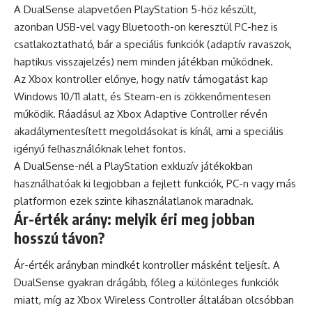
A DualSense alapvetően PlayStation 5-höz készült,
azonban USB-vel vagy Bluetooth-on keresztül PC-hez is
csatlakoztatható, bár a speciális funkciók (adaptív ravaszok,
haptikus visszajelzés) nem minden játékban működnek.
Az Xbox kontroller előnye, hogy natív támogatást kap
Windows 10/11 alatt, és Steam-en is zökkenőmentesen
működik. Ráadásul az Xbox Adaptive Controller révén
akadálymentesített megoldásokat is kínál, ami a speciális
igényű felhasználóknak lehet fontos.
A DualSense-nél a PlayStation exkluzív játékokban
használhatóak ki legjobban a fejlett funkciók, PC-n vagy más
platformon ezek szinte kihasználatlanok maradnak.
Ár-érték arány: melyik éri meg jobban
hosszú távon?
Ár-érték arányban mindkét kontroller másként teljesít. A
DualSense gyakran drágább, főleg a különleges funkciók
miatt, míg az Xbox Wireless Controller általában olcsóbban