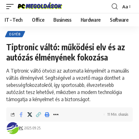
Aa
Font
Resizer
IT – Tech
Office
Business
Hardware
Software
EGYÉB
Tiptronic váltó: működési elv és az
autózás élményének fokozása
A Tiptronic váltó ötvözi az automata kényelmét a manuális
váltás élményével. Segítségével a vezető maga dönthet a
sebességfokozatokról, így sportosabb, élvezetesebb
autózást tesz lehetővé, miközben a modern technológia
támogatja a kényelmet és a biztonságot.
11 Min. olvasás
PC
2025.09.25.