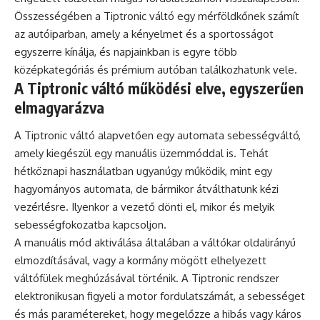
Összességében a Tiptronic váltó egy mérföldkőnek számít
az autóiparban, amely a kényelmet és a sportosságot
egyszerre kínálja, és napjainkban is egyre több
középkategóriás és prémium autóban találkozhatunk vele.
A Tiptronic váltó működési elve, egyszerűen
elmagyarázva
A Tiptronic váltó alapvetően egy automata sebességváltó,
amely kiegészül egy manuális üzemmóddal is. Tehát
hétköznapi használatban ugyanúgy működik, mint egy
hagyományos automata, de bármikor átválthatunk kézi
vezérlésre. Ilyenkor a vezető dönti el, mikor és melyik
sebességfokozatba kapcsoljon.
A manuális mód aktiválása általában a váltókar oldalirányú
elmozdításával, vagy a kormány mögött elhelyezett
váltófülek meghúzásával történik. A Tiptronic rendszer
elektronikusan figyeli a motor fordulatszámát, a sebességet
és más paramétereket, hogy megelőzze a hibás vagy káros