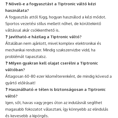
❓
Növeli-e a fogyasztást a Tiptronic váltó kézi
használata?
A fogyasztás attól függ, hogyan használod a kézi módot.
Sportos vezetési stílus mellett nőhet, de körültekintő
váltással akár csökkenthető is.
❓
Javítható-e házilag a Tiptronic váltó?
Általában nem ajánlott, mivel komplex elektronikai és
mechanikai rendszer. Mindig szakszervizbe vidd, ha
problémát tapasztalsz.
❓
Milyen gyakran kell olajat cserélni a Tiptronic
váltóban?
Átlagosan 60-80 ezer kilométerenként, de mindig kövesd a
gyártó előírásait!
❓
Használható-e télen is biztonságosan a Tiptronic
váltó?
Igen, sőt, havas vagy jeges úton az indulásnál segíthet
magasabb fokozatot választani, így könnyebb az elindulás
és kevesebb a kipörgés.