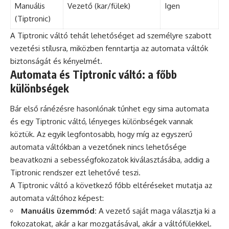
Manuális
Vezető (kar/fülek)
Igen
(Tiptronic)
A Tiptronic váltó tehát lehetőséget ad személyre szabott
vezetési stílusra, miközben fenntartja az automata váltók
biztonságát és kényelmét.
Automata és Tiptronic váltó: a főbb
különbségek
Bár első ránézésre hasonlónak tűnhet egy sima automata
és egy Tiptronic váltó, lényeges különbségek vannak
köztük. Az egyik legfontosabb, hogy míg az egyszerű
automata váltókban a vezetőnek nincs lehetősége
beavatkozni a sebességfokozatok kiválasztásába, addig a
Tiptronic rendszer ezt lehetővé teszi.
A Tiptronic váltó a következő főbb eltéréseket mutatja az
automata váltóhoz képest:
Manuális üzemmód:
A vezető saját maga választja ki a
fokozatokat, akár a kar mozgatásával, akár a váltófülekkel.