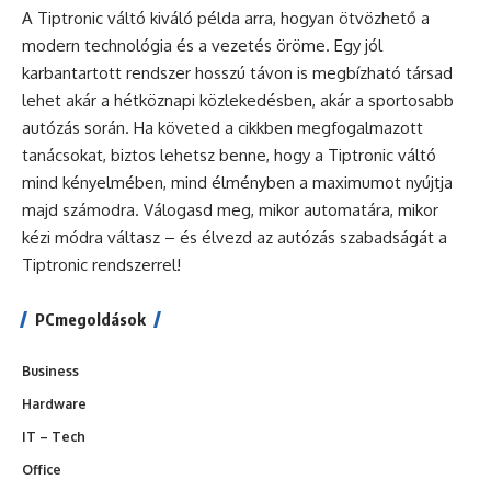
A Tiptronic váltó kiváló példa arra, hogyan ötvözhető a
modern technológia és a vezetés öröme. Egy jól
karbantartott rendszer hosszú távon is megbízható társad
lehet akár a hétköznapi közlekedésben, akár a sportosabb
autózás során. Ha követed a cikkben megfogalmazott
tanácsokat, biztos lehetsz benne, hogy a Tiptronic váltó
mind kényelmében, mind élményben a maximumot nyújtja
majd számodra. Válogasd meg, mikor automatára, mikor
kézi módra váltasz – és élvezd az autózás szabadságát a
Tiptronic rendszerrel!
PCmegoldások
Business
Hardware
IT – Tech
Office