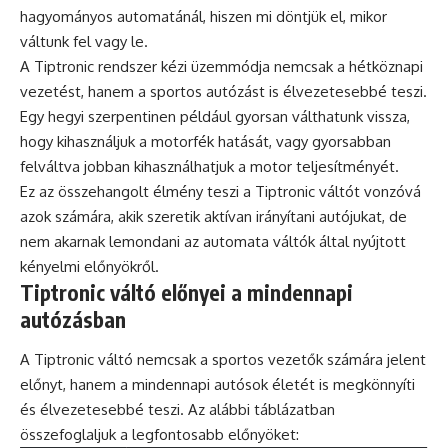
hagyományos automatánál, hiszen mi döntjük el, mikor
váltunk fel vagy le.
A Tiptronic rendszer kézi üzemmódja nemcsak a hétköznapi
vezetést, hanem a sportos autózást is élvezetesebbé teszi.
Egy hegyi szerpentinen például gyorsan válthatunk vissza,
hogy kihasználjuk a motorfék hatását, vagy gyorsabban
felváltva jobban kihasználhatjuk a motor teljesítményét.
Ez az összehangolt élmény teszi a Tiptronic váltót vonzóvá
azok számára, akik szeretik aktívan irányítani autójukat, de
nem akarnak lemondani az automata váltók által nyújtott
kényelmi előnyökről.
Tiptronic váltó előnyei a mindennapi
autózásban
A Tiptronic váltó nemcsak a sportos vezetők számára jelent
előnyt, hanem a mindennapi autósok életét is megkönnyíti
és élvezetesebbé teszi. Az alábbi táblázatban
összefoglaljuk a legfontosabb előnyöket: