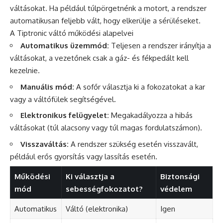
váltásokat. Ha például túlpörgetnénk a motort, a rendszer
automatikusan feljebb vált, hogy elkerülje a sérüléseket.
A Tiptronic váltó működési alapelvei
Automatikus üzemmód:
Teljesen a rendszer irányítja a
váltásokat, a vezetőnek csak a gáz- és fékpedált kell
kezelnie.
Manuális mód:
A sofőr választja ki a fokozatokat a kar
vagy a váltófülek segítségével.
Elektronikus felügyelet:
Megakadályozza a hibás
váltásokat (túl alacsony vagy túl magas fordulatszámon).
Visszaváltás:
A rendszer szükség esetén visszavált,
például erős gyorsítás vagy lassítás esetén.
Működési
Ki választja a
Biztonsági
mód
sebességfokozatot?
védelem
Automatikus
Váltó (elektronika)
Igen