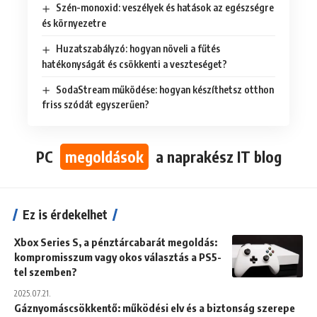
Szén-monoxid: veszélyek és hatások az egészségre
és környezetre
Huzatszabályzó: hogyan növeli a fűtés
hatékonyságát és csökkenti a veszteséget?
SodaStream működése: hogyan készíthetsz otthon
friss szódát egyszerűen?
PC
megoldások
a naprakész IT blog
Ez is érdekelhet
Xbox Series S, a pénztárcabarát megoldás:
kompromisszum vagy okos választás a PS5-
tel szemben?
2025.07.21.
Gáznyomáscsökkentő: működési elv és a biztonság szerepe