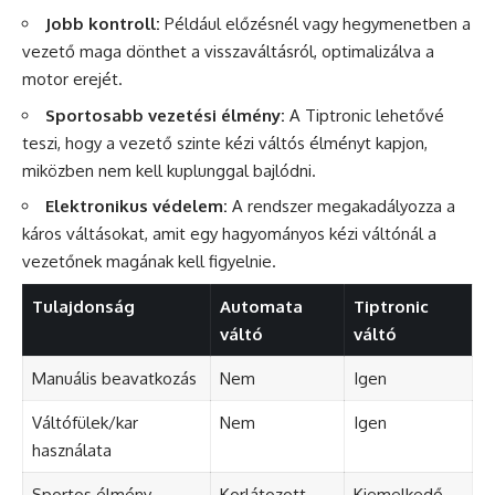
Jobb kontroll:
Például előzésnél vagy hegymenetben a
vezető maga dönthet a visszaváltásról, optimalizálva a
motor erejét.
Sportosabb vezetési élmény:
A Tiptronic lehetővé
teszi, hogy a vezető szinte kézi váltós élményt kapjon,
miközben nem kell kuplunggal bajlódni.
Elektronikus védelem:
A rendszer megakadályozza a
káros váltásokat, amit egy hagyományos kézi váltónál a
vezetőnek magának kell figyelnie.
Tulajdonság
Automata
Tiptronic
váltó
váltó
Manuális beavatkozás
Nem
Igen
Váltófülek/kar
Nem
Igen
használata
Sportos élmény
Korlátozott
Kiemelkedő