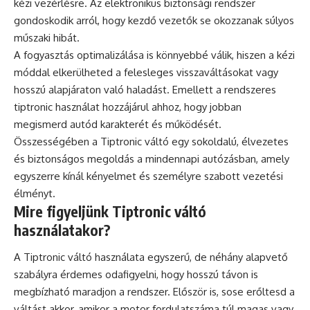
kézi vezérlésre. Az elektronikus biztonsági rendszer
gondoskodik arról, hogy kezdő vezetők se okozzanak súlyos
műszaki hibát.
A fogyasztás optimalizálása is könnyebbé válik, hiszen a kézi
móddal elkerülheted a felesleges visszaváltásokat vagy
hosszú alapjáraton való haladást. Emellett a rendszeres
tiptronic használat hozzájárul ahhoz, hogy jobban
megismerd autód karakterét és működését.
Összességében a Tiptronic váltó egy sokoldalú, élvezetes
és biztonságos megoldás a mindennapi autózásban, amely
egyszerre kínál kényelmet és személyre szabott vezetési
élményt.
Mire figyeljünk Tiptronic váltó
használatakor?
A Tiptronic váltó használata egyszerű, de néhány alapvető
szabályra érdemes odafigyelni, hogy hosszú távon is
megbízható maradjon a rendszer. Először is, sose erőltesd a
váltást akkor, amikor a motor fordulatszáma túl magas vagy