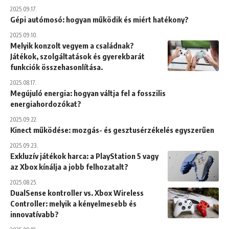
2025.09.17.
Gépi autómosó: hogyan működik és miért hatékony?
2025.09.10.
Melyik konzolt vegyem a családnak?
Játékok, szolgáltatások és gyerekbarát
funkciók összehasonlítása.
2025.08.17.
Megújuló energia: hogyan váltja fel a fosszilis
energiahordozókat?
2025.09.22.
Kinect működése: mozgás- és gesztusérzékelés egyszerűen
2025.09.23.
Exkluzív játékok harca: a PlayStation 5 vagy
az Xbox kínálja a jobb felhozatalt?
2025.08.25.
DualSense kontroller vs. Xbox Wireless
Controller: melyik a kényelmesebb és
innovatívabb?