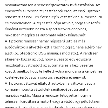
beavatkozhasson a sebességfokozatok kiválasztásába. Az
elnevezés a Porsche fejlesztéséből ered, az első Tiptronic
rendszert az 1990-es évek elején vezették be a Porsche 911-
es modellekben. A fejlesztés célja az volt, hogy a vezetési
élményt közelebb hozza a sportautók rajongóihoz,
miközben megőrzi az automata váltók kényelmét.
A Tiptronic rendszer hamar népszerű lett, és más
autógyártók is átvették ezt a technológiát, néha eltérő név
alatt (pl. Steptronic, DSG manuális mód stb.). A rendszer
sikerének kulcsa az volt, hogy a vezető egy egyszerű
mozdulattal válthatott az automata és a kézi vezérlés
között, anélkül, hogy le kellett volna mondania a kényelmes
közlekedésről vagy a sportos vezetési élményről.
A Tiptronic váltóval ellátott autókban a váltókar vagy a
kormány mögötti váltófülek segítségével történt a
manuális váltás. Maga a rendszer felügyelte, hogy ne
lehessen károsítani a motort vagy a váltót, így például nem
engedett túlzottan magas fordulatszámon visszakapcsolni.