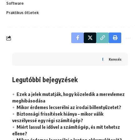
Software
Praktikus ötletek
Keresés
Legutóbbi bejegyzések
Ezek a jelek mutatják, hogy közeledik a merevlemez
meghibásodása
Mikor érdemes lecserélni az irodai billentyűzetet?
Biztonsági frissítések hiánya – mikor válik
veszélyessé egy régi számítógép?
Miért lassul le idővel a számítógép, és mit tehetsz
ellene?
Mikor érdemes lecserélni a laptop akkumulátorát?