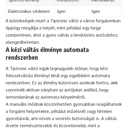
Elektronikus védelem
Igen
Igen
A különbségek miatt a Tiptronic váltó a városi forgalomban
éppúgy megállja a helyét, mint például egy hegyi
szerpentinen, ahol a gyors váltás a lendületes autózáshoz
elengedhetetlen.
A kézi váltás élménye automata
rendszerben
A Tiptronic váltó egyik legnagyobb előnye, hogy kézi
fokozatváltási élményt kínál egy egyébként automata
rendszerben. Ez az élmény különösen azoknak fontos, akik
szeretnék aktívan irányítani az autójukat anélkül, hogy
lemondanának az automata kényelméről.
A manuális módnak köszönhetően gyorsabban reagálhatunk
a forgalmi helyzetekre, például előzésnél vagy hirtelen
gyorsításnál, ami növeli a vezetés biztonságát is. A váltás
érzete természetesebb és közvetlenebb, mint a