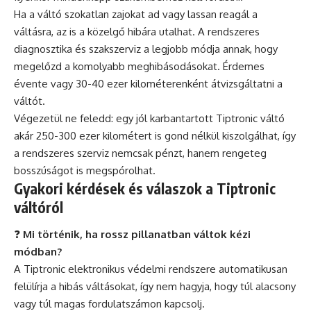
Ha a váltó szokatlan zajokat ad vagy lassan reagál a
váltásra, az is a közelgő hibára utalhat. A rendszeres
diagnosztika és szakszerviz a legjobb módja annak, hogy
megelőzd a komolyabb meghibásodásokat. Érdemes
évente vagy 30-40 ezer kilométerenként átvizsgáltatni a
váltót.
Végezetül ne feledd: egy jól karbantartott Tiptronic váltó
akár 250-300 ezer kilométert is gond nélkül kiszolgálhat, így
a rendszeres szerviz nemcsak pénzt, hanem rengeteg
bosszúságot is megspórolhat.
Gyakori kérdések és válaszok a Tiptronic
váltóról
❓
Mi történik, ha rossz pillanatban váltok kézi
módban?
A Tiptronic elektronikus védelmi rendszere automatikusan
felülírja a hibás váltásokat, így nem hagyja, hogy túl alacsony
vagy túl magas fordulatszámon kapcsolj.