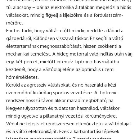
túl alacsony – bár az elektronika általában megelőzi a hibás
váltásokat, mindig figyelj a kijelzőkre és a fordulatszám-
mérőre.
Fontos tudni, hogy váltás előtt mindig vedd le a lábad a
gázpedálról, különösen visszaváltáskor. Ez segíti a váltó
élettartamának meghosszabbítását, hiszen csökkenti a
mechanikai terhelést. A hideg motorral való indítás után várj
egy-két percet, mielőtt intenzív Tiptronic használatba
kezdenél, hogy a váltóolaj elérje az optimális üzemi
hőmérsékletet.
Kerüld az agresszív váltásokat, és ne használd a kézi
üzemmódot kizárólag sportos vezetésre. A Tiptronic
rendszer hosszú távon akkor marad megbízható, ha
kiegyensúlyozottan és tudatosan használod, váltáskor
mindig ügyelve a pillanatnyi vezetési körülményekre.
Végül ne felejts el rendszeresen ellenőriztetni a váltóolajat
és a váltó elektronikáját. Ezek a karbantartási lépések