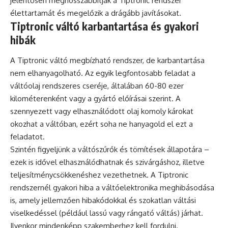
jelentősen meghosszabbítják a Tiptronic rendszer
élettartamát és megelőzik a drágább javításokat.
Tiptronic váltó karbantartása és gyakori
hibák
A Tiptronic váltó megbízható rendszer, de karbantartása
nem elhanyagolható. Az egyik legfontosabb feladat a
váltóolaj rendszeres cseréje, általában 60-80 ezer
kilométerenként vagy a gyártó előírásai szerint. A
szennyezett vagy elhasználódott olaj komoly károkat
okozhat a váltóban, ezért soha ne hanyagold el ezt a
feladatot.
Szintén figyeljünk a váltószűrők és tömítések állapotára –
ezek is idővel elhasználódhatnak és szivárgáshoz, illetve
teljesítménycsökkenéshez vezethetnek. A Tiptronic
rendszernél gyakori hiba a váltóelektronika meghibásodása
is, amely jellemzően hibakódokkal és szokatlan váltási
viselkedéssel (például lassú vagy rángató váltás) járhat.
Ilyenkor mindenképp szakemberhez kell fordulni.