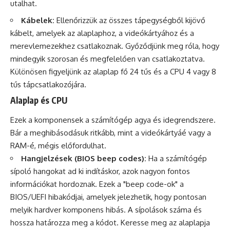
utalhat.
Kábelek:
Ellenőrizzük az összes tápegységből kijövő
kábelt, amelyek az alaplaphoz, a videókártyához és a
merevlemezekhez csatlakoznak. Győződjünk meg róla, hogy
mindegyik szorosan és megfelelően van csatlakoztatva.
Különösen figyeljünk az alaplap fő 24 tűs és a CPU 4 vagy 8
tűs tápcsatlakozójára.
Alaplap és CPU
Ezek a komponensek a számítógép agya és idegrendszere.
Bár a meghibásodásuk ritkább, mint a videókártyáé vagy a
RAM-é, mégis előfordulhat.
Hangjelzések (BIOS beep codes):
Ha a számítógép
sípoló hangokat ad ki indításkor, azok nagyon fontos
információkat hordoznak. Ezek a "beep code-ok" a
BIOS/UEFI hibakódjai, amelyek jelezhetik, hogy pontosan
melyik hardver komponens hibás. A sípolások száma és
hossza határozza meg a kódot. Keresse meg az alaplapja