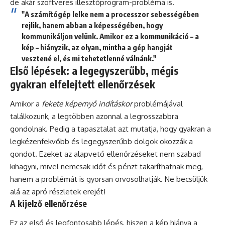
de akár szoftveres illesztőprogram-probléma is.
"A számítógép lelke nem a processzor sebességében
rejlik, hanem abban a képességében, hogy
kommunikáljon velünk. Amikor ez a kommunikáció – a
kép – hiányzik, az olyan, mintha a gép hangját
vesztené el, és mi tehetetlenné válnánk."
Első lépések: a legegyszerűbb, mégis
gyakran elfelejtett ellenőrzések
Amikor a
fekete képernyő indításkor
problémájával
találkozunk, a legtöbben azonnal a legrosszabbra
gondolnak. Pedig a tapasztalat azt mutatja, hogy gyakran a
legkézenfekvőbb és legegyszerűbb dolgok okozzák a
gondot. Ezeket az alapvető ellenőrzéseket nem szabad
kihagyni, mivel nemcsak időt és pénzt takaríthatnak meg,
hanem a problémát is gyorsan orvosolhatják. Ne becsüljük
alá az apró részletek erejét!
A kijelző ellenőrzése
Ez az első és legfontosabb lépés, hiszen a kép hiánya a