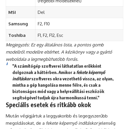
(régebbi modelleknél)
MSI
Del
Samsung
F2, F10
Toshiba
F1, F2, F12, Esc
Megjegyzés: Ez egy általános lista, a pontos gomb
modellről modellre eltérhet. A kézikönyv vagy a gyártó
weboldala a legmegbízhatóbb forrás.
"A számítógép szoftverei láthatatlan erőkként
dolgoznak a háttérben. Amikor a
fekete képernyő
indításkor
szoftveres okra vezethető vissza, az olyan,
mintha a gép hangolása menne félre, és csak a
biztonságos mód vagy a helyreállítási eszközök
segítségével tudjuk újra harmonikussá tenni."
Speciális esetek és ritkább okok
Miután végigjártuk a leggyakoribb és legegyszerűbb
megoldásokat, de a
fekete képernyő indításkor
jelenség