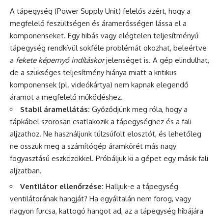
A tápegység (Power Supply Unit) felelős azért, hogy a
megfelelő feszültségen és áramerősségen lássa el a
komponenseket. Egy hibás vagy elégtelen teljesítményű
tápegység rendkívül sokféle problémát okozhat, beleértve
a
fekete képernyő indításkor
jelenséget is. A gép elindulhat,
de a szükséges teljesítmény hiánya miatt a kritikus
komponensek (pl. videókártya) nem kapnak elegendő
áramot a megfelelő működéshez.
Stabil áramellátás:
Győződjünk meg róla, hogy a
tápkábel szorosan csatlakozik a tápegységhez és a fali
aljzathoz. Ne használjunk túlzsúfolt elosztót, és lehetőleg
ne osszuk meg a számítógép áramkörét más nagy
fogyasztású eszközökkel. Próbáljuk ki a gépet egy másik fali
aljzatban.
Ventilátor ellenőrzése:
Halljuk-e a tápegység
ventilátorának hangját? Ha egyáltalán nem forog, vagy
nagyon furcsa, kattogó hangot ad, az a tápegység hibájára