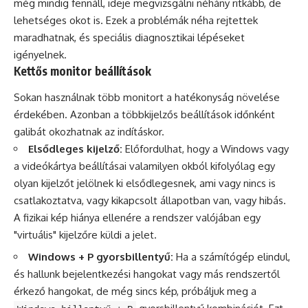
még mindig fennáll, ideje megvizsgálni néhány ritkább, de
lehetséges okot is. Ezek a problémák néha rejtettek
maradhatnak, és speciális diagnosztikai lépéseket
igényelnek.
Kettős monitor beállítások
Sokan használnak több monitort a hatékonyság növelése
érdekében. Azonban a többkijelzős beállítások időnként
galibát okozhatnak az indításkor.
Elsődleges kijelző:
Előfordulhat, hogy a Windows vagy
a videókártya beállításai valamilyen okból kifolyólag egy
olyan kijelzőt jelölnek ki elsődlegesnek, ami vagy nincs is
csatlakoztatva, vagy kikapcsolt állapotban van, vagy hibás.
A fizikai kép hiánya ellenére a rendszer valójában egy
"virtuális" kijelzőre küldi a jelet.
Windows + P gyorsbillentyű:
Ha a számítógép elindul,
és hallunk bejelentkezési hangokat vagy más rendszertől
érkező hangokat, de még sincs kép, próbáljuk meg a