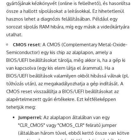
gyártójának kézikönyvét (online is fellelhető), és hasonlítsa
össze a hallott sípolásokat a leírásokkal. Ez hihetetlenül
hasznos lehet a diagnózis felállításában. Például egy
sorozat sípolás RAM hibára, míg egy másik a videókártyára
utalhat.
CMOS reset:
A CMOS (Complementary Metal-Oxide-
Semiconductor) egy kis chip az alaplapon, amely a
BIOS/UEFI beállításokat tárolja, még akkor is, ha a gép ki
van kapcsolva (egy kis elem látja el árammal). Ha a
BIOS/UEFI beállítások valamilyen okból hibássá válnak (pl.
túlhúzás után), az megakadályozhatja a gép indítását. A
CMOS reset visszaállítja a BIOS/UEFI beállításokat az
alapértelmezett gyári értékekre. Ezt kétféleképpen
tehetjük meg:
Jumperrel:
Az alaplapon általában van egy
"CLR_CMOS" vagy "CMOS_CLR" feliratú jumper
(általában három tűvel, ebből kettő össze van kötve