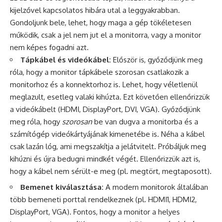
kijelzővel kapcsolatos hibára utal a leggyakrabban.
Gondoljunk bele, lehet, hogy maga a gép tökéletesen
működik, csak a jel nem jut el a monitorra, vagy a monitor
nem képes fogadni azt.
Tápkábel és videókábel:
Először is, győződjünk meg
róla, hogy a monitor tápkábele szorosan csatlakozik a
monitorhoz és a konnektorhoz is. Lehet, hogy véletlenül
meglazult, esetleg valaki kihúzta. Ezt követően ellenőrizzük
a videókábelt (HDMI, DisplayPort, DVI, VGA). Győződjünk
meg róla, hogy
szorosan
be van dugva a monitorba és a
számítógép videókártyájának kimenetébe is. Néha a kábel
csak lazán lóg, ami megszakítja a jelátvitelt. Próbáljuk meg
kihúzni és újra bedugni mindkét végét. Ellenőrizzük azt is,
hogy a kábel nem sérült-e meg (pl. megtört, megtaposott).
Bemenet kiválasztása:
A modern monitorok általában
több bemeneti porttal rendelkeznek (pl. HDMI1, HDMI2,
DisplayPort, VGA). Fontos, hogy a monitor a helyes