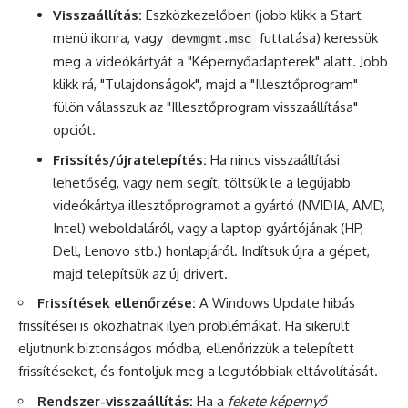
Visszaállítás:
Eszközkezelőben (jobb klikk a Start
menü ikonra, vagy
futtatása) keressük
devmgmt.msc
meg a videókártyát a "Képernyőadapterek" alatt. Jobb
klikk rá, "Tulajdonságok", majd a "Illesztőprogram"
fülön válasszuk az "Illesztőprogram visszaállítása"
opciót.
Frissítés/újratelepítés:
Ha nincs visszaállítási
lehetőség, vagy nem segít, töltsük le a legújabb
videókártya illesztőprogramot a gyártó (NVIDIA, AMD,
Intel) weboldaláról, vagy a laptop gyártójának (HP,
Dell, Lenovo stb.) honlapjáról. Indítsuk újra a gépet,
majd telepítsük az új drivert.
Frissítések ellenőrzése:
A Windows Update hibás
frissítései is okozhatnak ilyen problémákat. Ha sikerült
eljutnunk biztonságos módba, ellenőrizzük a telepített
frissítéseket, és fontoljuk meg a legutóbbiak eltávolítását.
Rendszer-visszaállítás:
Ha a
fekete képernyő