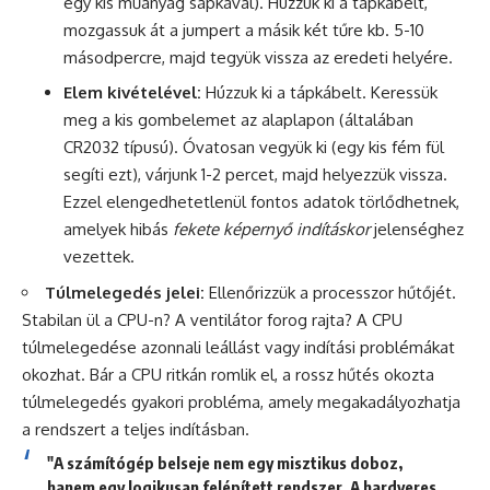
egy kis műanyag sapkával). Húzzuk ki a tápkábelt,
mozgassuk át a jumpert a másik két tűre kb. 5-10
másodpercre, majd tegyük vissza az eredeti helyére.
Elem kivételével:
Húzzuk ki a tápkábelt. Keressük
meg a kis gombelemet az alaplapon (általában
CR2032 típusú). Óvatosan vegyük ki (egy kis fém fül
segíti ezt), várjunk 1-2 percet, majd helyezzük vissza.
Ezzel elengedhetetlenül fontos adatok törlődhetnek,
amelyek hibás
fekete képernyő indításkor
jelenséghez
vezettek.
Túlmelegedés jelei:
Ellenőrizzük a processzor hűtőjét.
Stabilan ül a CPU-n? A ventilátor forog rajta? A CPU
túlmelegedése azonnali leállást vagy indítási problémákat
okozhat. Bár a CPU ritkán romlik el, a rossz hűtés okozta
túlmelegedés gyakori probléma, amely megakadályozhatja
a rendszert a teljes indításban.
"A számítógép belseje nem egy misztikus doboz,
hanem egy logikusan felépített rendszer. A hardveres