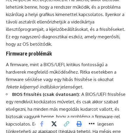
lehetünk benne, hogy a rendszer működik, és a probléma
kizárólag a helyi grafikus kimenettel kapcsolatos. Ilyenkor a
távoli asztalról ellenőrizhetjük a videókártya
illesztőprogramjait, a kijelzőbeállításokat, és a frissítéseket.
Ez egy nagyszerű diagnosztikai eszköz, amely megerősíti,
hogy az OS betöltődik.
Firmware problémák
A firmware, mint a BIOS/UEFI, kritikus fontosságú a
hardverek megfelelő működéséhez. Ritka esetekben a
firmware sérülése vagy egy hibás frissítése is okozhat
fekete képernyő indításkor
jelenséget.
BIOS frissítés (csak óvatosan!):
A BIOS/UEFI frissítése
egy rendkívül kockázatos művelet, és csak akkor szabad
elvégezni, ha minden más megoldás kudarcot vallott, és
biztosak vagyunk benne, hogy a probléma a firmware-rel
kapcsolatos. Egy sikertelen BIOS frissítés véglegesen
tönkreteheti az alaplapot (téglává teheti). Ha mégis erre