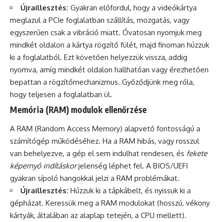
Újraillesztés:
Gyakran előfordul, hogy a videókártya
meglazul a PCIe foglalatban szállítás, mozgatás, vagy
egyszerűen csak a vibráció miatt. Óvatosan nyomjuk meg
mindkét oldalon a kártya rögzítő fülét, majd finoman húzzuk
ki a foglalatból. Ezt követően helyezzük vissza, addig
nyomva, amíg mindkét oldalon hallhatóan vagy érezhetően
bepattan a rögzítőmechanizmus. Győződjünk meg róla,
hogy teljesen a foglalatban ül.
Memória (RAM) modulok ellenőrzése
A RAM (Random Access Memory) alapvető fontosságú a
számítógép működéséhez. Ha a RAM hibás, vagy rosszul
van behelyezve, a gép el sem indulhat rendesen, és
fekete
képernyő indításkor
jelenség léphet fel. A BIOS/UEFI
gyakran sípoló hangokkal jelzi a RAM problémákat.
Újraillesztés:
Húzzuk ki a tápkábelt, és nyissuk ki a
gépházat. Keressük meg a RAM modulokat (hosszú, vékony
kártyák, általában az alaplap tetején, a CPU mellett).