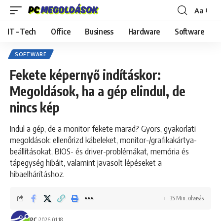
Aa
Font
Resizer
IT – Tech
Office
Business
Hardware
Software
SOFTWARE
Fekete képernyő indításkor:
Megoldások, ha a gép elindul, de
nincs kép
Indul a gép, de a monitor fekete marad? Gyors, gyakorlati
megoldások: ellenőrizd kábeleket, monitor-/grafikakártya-
beállításokat, BIOS- és driver-problémákat, memória és
tápegység hibáit, valamint javasolt lépéseket a
hibaelhárításhoz.
35 Min. olvasás
PC
2026.01.18.