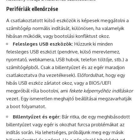
Perifériák ellenőrzése
A csatlakoztatott külső eszközök is képesek meggátolni a
számítógép normális indítását, különösen, ha valamelyik
hibásan működik, vagy bootolási konfliktust okoz.
Felesleges USB eszközök:
Húzzunk ki minden
felesleges USB eszközt (pendrive, külső merevlemez,
nyomtató, webkamera, USB hubok, telefon töltője, stb.) a
számítógépből. Csak a billentyűzet és az egér maradjon
csatlakoztatva (ha vezetékesek). Előfordulhat, hogy egy
hibás USB eszköz zárlatot okoz, vagy a BIOS/UEFI
megpróbál róla bootolni, ami
fekete képernyőhöz indításkor
vezet. Egy ismeretlen meghajtó beállításai megzavarhatják
a boot folyamatot.
Billentyűzet és egér:
Bár ritka, de egy meghibásodott
billentyűzet vagy egér is okozhat furcsa problémákat az
indítás során. Ha lehetséges, próbáljunk meg egy másik