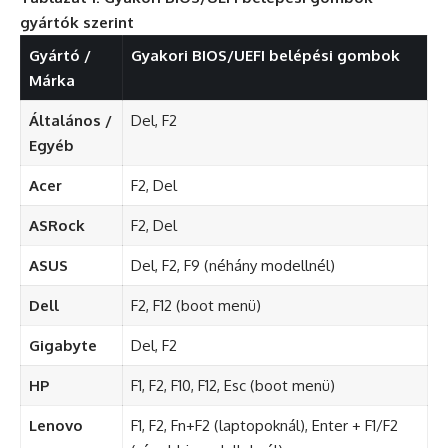
gyártók szerint
Gyártó /
Gyakori BIOS/UEFI belépési gombok
Márka
Általános /
Del, F2
Egyéb
Acer
F2, Del
ASRock
F2, Del
ASUS
Del, F2, F9 (néhány modellnél)
Dell
F2, F12 (boot menü)
Gigabyte
Del, F2
HP
F1, F2, F10, F12, Esc (boot menü)
Lenovo
F1, F2, Fn+F2 (laptopoknál), Enter + F1/F2