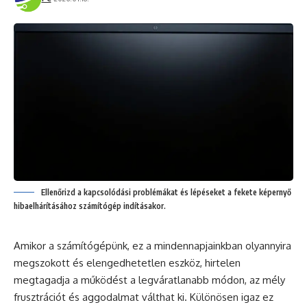
Ellenőrizd a kapcsolódási problémákat és lépéseket a fekete képernyő
hibaelhárításához számítógép indításakor.
Amikor a számítógépünk, ez a mindennapjainkban olyannyira
megszokott és elengedhetetlen eszköz, hirtelen
megtagadja a működést a legváratlanabb módon, az mély
frusztrációt és aggodalmat válthat ki. Különösen igaz ez