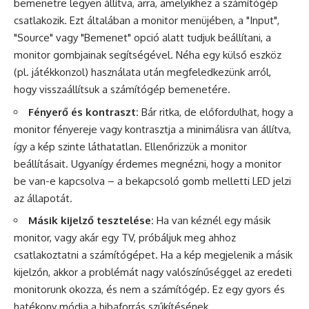
bemenetre legyen állítva, arra, amelyikhez a számítógép
csatlakozik. Ezt általában a monitor menüjében, a "Input",
"Source" vagy "Bemenet" opció alatt tudjuk beállítani, a
monitor gombjainak segítségével. Néha egy külső eszköz
(pl. játékkonzol) használata után megfeledkezünk arról,
hogy visszaállítsuk a számítógép bemenetére.
Fényerő és kontraszt:
Bár ritka, de előfordulhat, hogy a
monitor fényereje vagy kontrasztja a minimálisra van állítva,
így a kép szinte láthatatlan. Ellenőrizzük a monitor
beállításait. Ugyanígy érdemes megnézni, hogy a monitor
be van-e kapcsolva – a bekapcsoló gomb melletti LED jelzi
az állapotát.
Másik kijelző tesztelése:
Ha van kéznél egy másik
monitor, vagy akár egy TV, próbáljuk meg ahhoz
csatlakoztatni a számítógépet. Ha a kép megjelenik a másik
kijelzőn, akkor a problémát nagy valószínűséggel az eredeti
monitorunk okozza, és nem a számítógép. Ez egy gyors és
hatékony módja a hibaforrás szűkítésének.