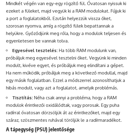
Mindkét végén van egy-egy rögzítő fül. Óvatosan nyissuk ki
ezeket a füleket, majd vegyük ki a RAM modulokat. Fújjuk ki
a port a foglalatokból. Ezután helyezzük vissza őket,
szorosan nyomva, amíg a rögzítő fülek bepattannak a
helyükre. Győződjünk meg róla, hogy a modulok teljesen és
egyenletesen be vannak tolva.
Egyesével tesztelés:
Ha több RAM modulunk van,
próbáljuk meg egyesével tesztelni őket. Vegyünk ki minden
modult, kivéve egyet, és próbáljuk meg elindítani a gépet.
Ha nem működik, próbáljuk meg a következő modullal, majd
egy másik foglalatban. Ezzel a módszerrel azonosíthatjuk a
hibás modult, vagy azt a foglalatot, amelyik problémás.
Tisztítás:
Néha csak annyi a probléma, hogy a RAM
modulok érintkezői oxidálódtak, vagy porosak. Egy puha
radírral óvatosan dörzsöljük át az érintkezőket, majd egy
száraz, szöszmentes ruhával töröljük le a radírmaradékot.
A tápegység (PSU) jelentősége