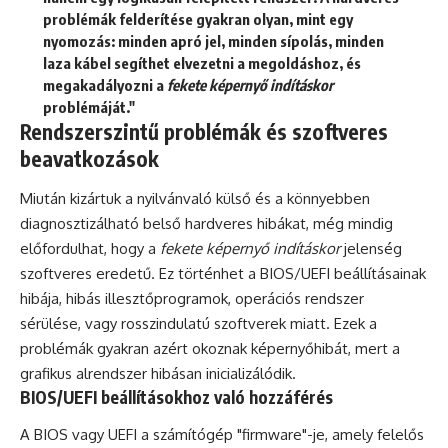
problémák felderítése gyakran olyan, mint egy
nyomozás: minden apró jel, minden sípolás, minden
laza kábel segíthet elvezetni a megoldáshoz, és
megakadályozni a
fekete képernyő indításkor
problémáját."
Rendszerszintű problémák és szoftveres
beavatkozások
Miután kizártuk a nyilvánvaló külső és a könnyebben
diagnosztizálható belső hardveres hibákat, még mindig
előfordulhat, hogy a
fekete képernyő indításkor
jelenség
szoftveres eredetű. Ez történhet a BIOS/UEFI beállításainak
hibája, hibás illesztőprogramok, operációs rendszer
sérülése, vagy rosszindulatú szoftverek miatt. Ezek a
problémák gyakran azért okoznak képernyőhibát, mert a
grafikus alrendszer hibásan inicializálódik.
BIOS/UEFI beállításokhoz való hozzáférés
A BIOS vagy UEFI a számítógép "firmware"-je, amely felelős