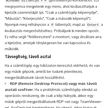
gyorsbillentyű kombinációt. Ezt
Windows billentyű + P
megnyomva megjelenik egy menü, ahol kiválaszthatjuk a
kijelzők üzemmódját (pl. "Csak a számítógép képernyője",
"Másolás", "Kiterjesztés", "Csak a második képernyő").
Nyomjuk meg néhányszor a
billentyűt, majd az
a
P
Entert
kiválasztás megerősítéséhez. Próbáljunk ki minden opciót.
Ez néha segít "felébreszteni" a monitort, vagy átváltani arra
a kijelzőre, amelyik ténylegesen be van kapcsolva és
működik.
Távsegítség, távoli asztal
Ha a számítógép egy hálózaton keresztül elérhető, és van
egy másik gépünk, amiről be tudunk jelentkezni,
megpróbálhatunk távoli hozzáférést.
RDP (Remote Desktop Protocol) vagy más távoli
asztali szoftver:
Ha a problémás számítógép elindul az
operációs rendszerig, de csak a kép hiányzik, akkor egy
másik gépről megpróbálhatunk RDP-vel vagy TeamViewer-
rel, AnyDesk-kel bejelentkezni. Ha sikerül, akkor biztosak