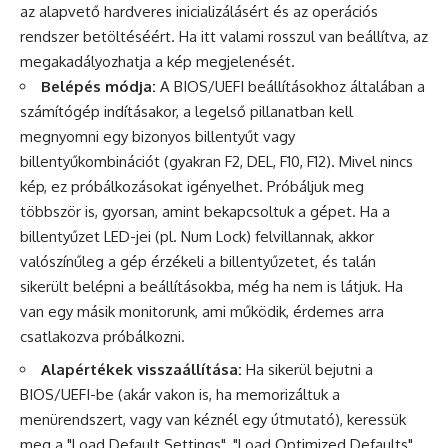
az alapvető hardveres inicializálásért és az operációs
rendszer betöltéséért. Ha itt valami rosszul van beállítva, az
megakadályozhatja a kép megjelenését.
Belépés módja:
A BIOS/UEFI beállításokhoz általában a
számítógép indításakor, a legelső pillanatban kell
megnyomni egy bizonyos billentyűt vagy
billentyűkombinációt (gyakran F2, DEL, F10, F12). Mivel nincs
kép, ez próbálkozásokat igényelhet. Próbáljuk meg
többször is, gyorsan, amint bekapcsoltuk a gépet. Ha a
billentyűzet LED-jei (pl. Num Lock) felvillannak, akkor
valószínűleg a gép érzékeli a billentyűzetet, és talán
sikerült belépni a beállításokba, még ha nem is látjuk. Ha
van egy másik monitorunk, ami működik, érdemes arra
csatlakozva próbálkozni.
Alapértékek visszaállítása:
Ha sikerül bejutni a
BIOS/UEFI-be (akár vakon is, ha memorizáltuk a
menürendszert, vagy van kéznél egy útmutató), keressük
meg a "Load Default Settings", "Load Optimized Defaults"