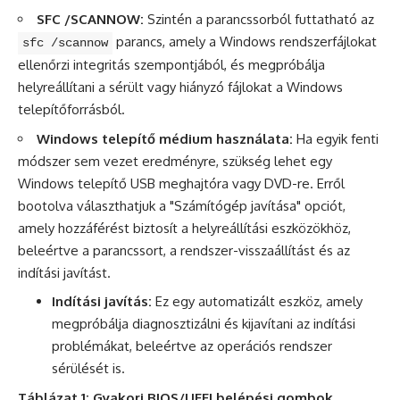
SFC /SCANNOW:
Szintén a parancssorból futtatható az
parancs, amely a Windows rendszerfájlokat
sfc /scannow
ellenőrzi integritás szempontjából, és megpróbálja
helyreállítani a sérült vagy hiányzó fájlokat a Windows
telepítőforrásból.
Windows telepítő médium használata:
Ha egyik fenti
módszer sem vezet eredményre, szükség lehet egy
Windows telepítő USB meghajtóra vagy DVD-re. Erről
bootolva választhatjuk a "Számítógép javítása" opciót,
amely hozzáférést biztosít a helyreállítási eszközökhöz,
beleértve a parancssort, a rendszer-visszaállítást és az
indítási javítást.
Indítási javítás:
Ez egy automatizált eszköz, amely
megpróbálja diagnosztizálni és kijavítani az indítási
problémákat, beleértve az operációs rendszer
sérülését is.
Táblázat 1: Gyakori BIOS/UEFI belépési gombok