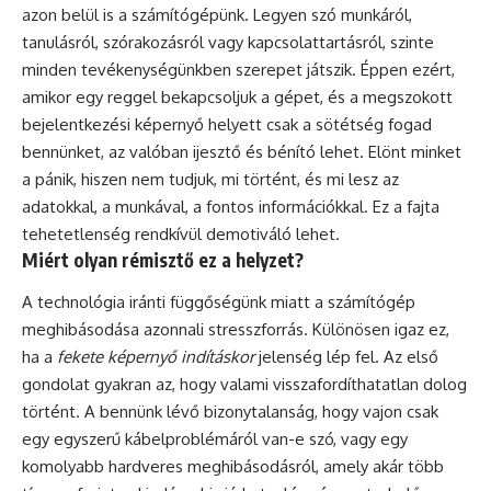
azon belül is a számítógépünk. Legyen szó munkáról,
tanulásról, szórakozásról vagy kapcsolattartásról, szinte
minden tevékenységünkben szerepet játszik. Éppen ezért,
amikor egy reggel bekapcsoljuk a gépet, és a megszokott
bejelentkezési képernyő helyett csak a sötétség fogad
bennünket, az valóban ijesztő és bénító lehet. Elönt minket
a pánik, hiszen nem tudjuk, mi történt, és mi lesz az
adatokkal, a munkával, a fontos információkkal. Ez a fajta
tehetetlenség rendkívül demotiváló lehet.
Miért olyan rémisztő ez a helyzet?
A technológia iránti függőségünk miatt a számítógép
meghibásodása azonnali stresszforrás. Különösen igaz ez,
ha a
fekete képernyő indításkor
jelenség lép fel. Az első
gondolat gyakran az, hogy valami visszafordíthatatlan dolog
történt. A bennünk lévő bizonytalanság, hogy vajon csak
egy egyszerű kábelproblémáról van-e szó, vagy egy
komolyabb hardveres meghibásodásról, amely akár több