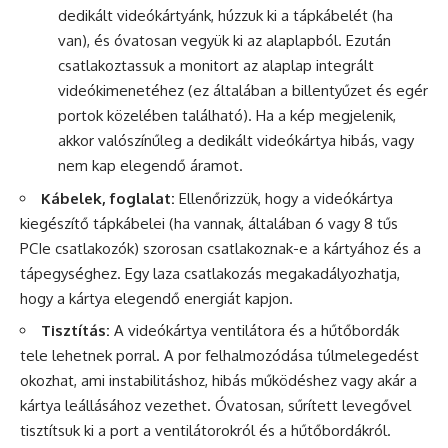
dedikált videókártyánk, húzzuk ki a tápkábelét (ha
van), és óvatosan vegyük ki az alaplapból. Ezután
csatlakoztassuk a monitort az alaplap integrált
videókimenetéhez (ez általában a billentyűzet és egér
portok közelében található). Ha a kép megjelenik,
akkor valószínűleg a dedikált videókártya hibás, vagy
nem kap elegendő áramot.
Kábelek, foglalat:
Ellenőrizzük, hogy a videókártya
kiegészítő tápkábelei (ha vannak, általában 6 vagy 8 tűs
PCIe csatlakozók) szorosan csatlakoznak-e a kártyához és a
tápegységhez. Egy laza csatlakozás megakadályozhatja,
hogy a kártya elegendő energiát kapjon.
Tisztítás:
A videókártya ventilátora és a hűtőbordák
tele lehetnek porral. A por felhalmozódása túlmelegedést
okozhat, ami instabilitáshoz, hibás működéshez vagy akár a
kártya leállásához vezethet. Óvatosan, sűrített levegővel
tisztítsuk ki a port a ventilátorokról és a hűtőbordákról.