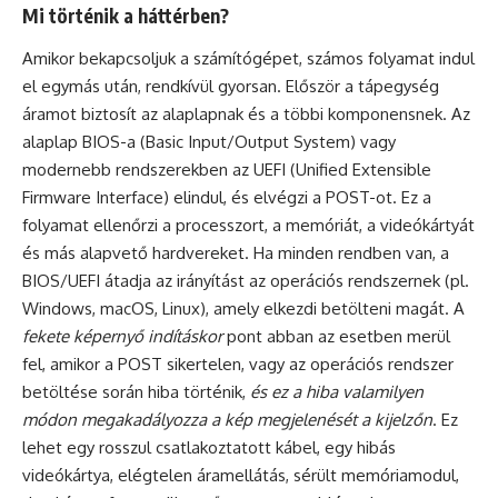
Mi történik a háttérben?
Amikor bekapcsoljuk a számítógépet, számos folyamat indul
el egymás után, rendkívül gyorsan. Először a tápegység
áramot biztosít az alaplapnak és a többi komponensnek. Az
alaplap BIOS-a (Basic Input/Output System) vagy
modernebb rendszerekben az UEFI (Unified Extensible
Firmware Interface) elindul, és elvégzi a POST-ot. Ez a
folyamat ellenőrzi a processzort, a memóriát, a videókártyát
és más alapvető hardvereket. Ha minden rendben van, a
BIOS/UEFI átadja az irányítást az operációs rendszernek (pl.
Windows, macOS, Linux), amely elkezdi betölteni magát. A
fekete képernyő indításkor
pont abban az esetben merül
fel, amikor a POST sikertelen, vagy az operációs rendszer
betöltése során hiba történik,
és ez a hiba valamilyen
módon megakadályozza a kép megjelenését a kijelzőn
. Ez
lehet egy rosszul csatlakoztatott kábel, egy hibás
videókártya, elégtelen áramellátás, sérült memóriamodul,