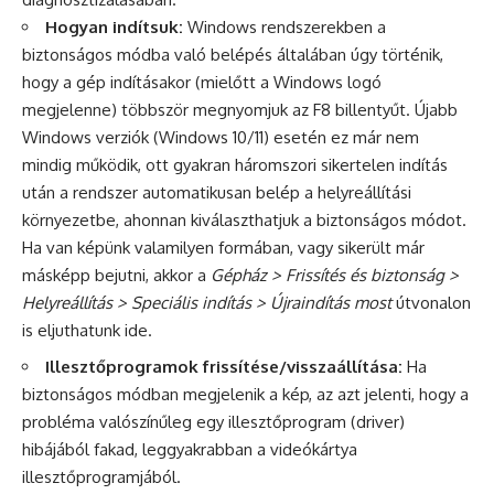
Hogyan indítsuk:
Windows rendszerekben a
biztonságos módba való belépés általában úgy történik,
hogy a gép indításakor (mielőtt a Windows logó
megjelenne) többször megnyomjuk az F8 billentyűt. Újabb
Windows verziók (Windows 10/11) esetén ez már nem
mindig működik, ott gyakran háromszori sikertelen indítás
után a rendszer automatikusan belép a helyreállítási
környezetbe, ahonnan kiválaszthatjuk a biztonságos módot.
Ha van képünk valamilyen formában, vagy sikerült már
másképp bejutni, akkor a
Gépház > Frissítés és biztonság >
Helyreállítás > Speciális indítás > Újraindítás most
útvonalon
is eljuthatunk ide.
Illesztőprogramok frissítése/visszaállítása:
Ha
biztonságos módban megjelenik a kép, az azt jelenti, hogy a
probléma valószínűleg egy illesztőprogram (driver)
hibájából fakad, leggyakrabban a videókártya
illesztőprogramjából.