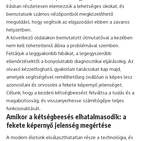
írásban részletesen elemezzük a lehetséges okokat, és
bemutatunk számos nézőpontból megközelíthető
megoldást, hogy segítsük az eligazodást ebben a zavaros
helyzetben.
A következő oldalakon bemutatott útmutatóval a kezében
nem kell tehetetlenül állnia a problémával szemben.
Feltárjuk a leggyakoribb hibákat, a legegyszerűbb
ellenőrzésektől a bonyolultabb diagnosztikai eljárásokig. Az
olvasó kézzelfogható, gyakorlati tanácsokat kap majd,
amelyek segítségével remélhetőleg önállóan is képes lesz
azonosítani és orvosolni a fekete képernyő jelenséget.
Célunk, hogy a kezdeti kétségbeesést felváltsa a tudás és a
magabiztosság, és visszanyerhesse számítógépe teljes
funkcionalitását.
Amikor a kétségbeesés elhatalmasodik: a
fekete képernyő jelenség megértése
A modern életünk elválaszthatatlan része a technológia, és