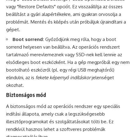
vagy "Restore Defaults" opciót. Ez visszaállítja az összes
beállítást a gyári alapértékekre, ami gyakran orvosolja a
problémát. Mentés és kilépés után próbáljuk újraindítani a
gépet.
Boot sorrend:
Győződjünk meg róla, hogy a boot
sorrend helyesen van beállítva. Az operációs rendszert
tartalmazó merevlemeznek vagy SSD-nek kell lennie az
elsődleges boot eszközként. Ha a gép megpróbál egy nem
bootolható eszközről (pl. egy régi USB meghajtóról)
elindulni, az is
fekete képernyő indításkor
jelenséget
okozhat.
Biztonságos mód
A biztonságos mód az operációs rendszer egy speciális
indítási állapota, amely csak a legszükségesebb
illesztőprogramokat és szolgáltatásokat tölti be. Ez
rendkívül hasznos lehet a szoftveres problémák
diagnosztizálásában.