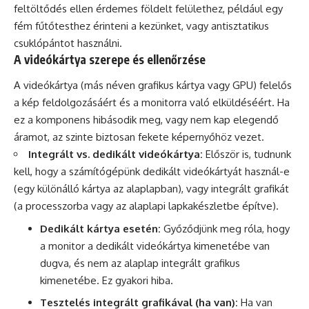
feltöltődés ellen érdemes földelt felülethez, például egy
fém fűtőtesthez érinteni a kezünket, vagy antisztatikus
csuklópántot használni.
A videókártya szerepe és ellenőrzése
A videókártya (más néven grafikus kártya vagy GPU) felelős
a kép feldolgozásáért és a monitorra való elküldéséért. Ha
ez a komponens hibásodik meg, vagy nem kap elegendő
áramot, az szinte biztosan fekete képernyőhöz vezet.
Integrált vs. dedikált videókártya:
Először is, tudnunk
kell, hogy a számítógépünk dedikált videókártyát használ-e
(egy különálló kártya az alaplapban), vagy integrált grafikát
(a processzorba vagy az alaplapi lapkakészletbe építve).
Dedikált kártya esetén:
Győződjünk meg róla, hogy
a monitor a dedikált videókártya kimenetébe van
dugva, és nem az alaplap integrált grafikus
kimenetébe. Ez gyakori hiba.
Tesztelés integrált grafikával (ha van):
Ha van