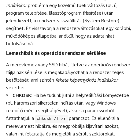
indításkor
probléma egy közelmúltbeli változás (pl. új
program telepítése, illesztőprogram frissítése) után
jelentkezett, a rendszer-visszaállítás (System Restore)
segíthet. Ez visszavonja a rendszerváltozásokat egy korábbi,
működőképes állapotba, anélkül, hogy az adatainkat
befolyásolná.
Lemezhibák és operációs rendszer sérülése
A merevlemez vagy SSD hibái, illetve az operációs rendszer
fájljainak sérülése is megakadályozhatja a rendszer teljes
betöltését, ami szintén
fekete képernyőhöz indításkor
vezethet.
CHKDSK:
Ha be tudunk jutni a helyreállítási környezetbe
(pl. háromszori sikertelen indítás után, vagy Windows
telepítő média segítségével), akkor a parancssorból
futtathatjuk a
parancsot. Ez ellenőrzi a
chkdsk /f /r
merevlemezt hibákra, és megpróbálja kijavítani azokat,
valamint felkutatja és megjelöli a sérült szektorokat.