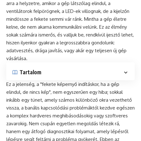
arra a helyzetre, amikor a gép látszólag elindul, a
ventilátorok felpörögnek, a LED-ek villognak, de a kijelzőn
mindössze a fekete semmi vár ránk. Mintha a gép életre
kelne, de nem akarna kommunikálni velünk. Ez az élmény
sokak számára ismerős, és valljuk be, rendkívül ijesztő lehet,
hiszen ilyenkor gyakran a legrosszabbra gondolunk:
adatvesztés, drága javítás, vagy akár egy teljesen új gép
vásárlása.
Tartalom
Ez a jelenség, a "fekete képernyő indításkor, ha a gép
elindul, de nincs kép", nem egyszerűen egy hiba; sokkal
inkább egy tünet, amely számos különböző okra vezethető
vissza, a banális kapcsolódási problémáktól kezdve egészen
a komplex hardveres meghibásodásokig vagy szoftveres
zavarokig. Nem csupán egyetlen megoldás létezik rá,
hanem egy átfogó diagnosztikai folyamat, amely lépésről
lépésre segít feltárni a probléma gyökerét. Ebben az