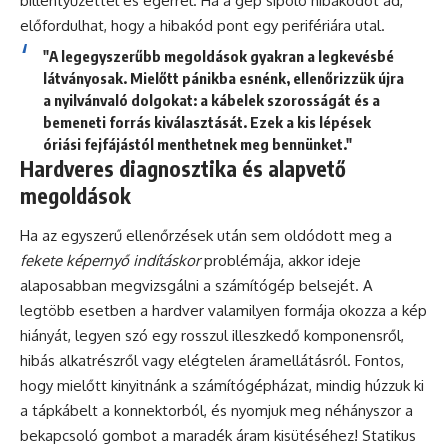
billentyűzettel és egérrel. Ha a gép sípoló hibakódot ad,
előfordulhat, hogy a hibakód pont egy perifériára utal.
"A legegyszerűbb megoldások gyakran a legkevésbé
látványosak. Mielőtt pánikba esnénk, ellenőrizzük újra
a nyilvánvaló dolgokat: a kábelek szorosságát és a
bemeneti forrás kiválasztását. Ezek a kis lépések
óriási fejfájástól menthetnek meg bennünket."
Hardveres diagnosztika és alapvető
megoldások
Ha az egyszerű ellenőrzések után sem oldódott meg a
fekete képernyő indításkor
problémája, akkor ideje
alaposabban megvizsgálni a számítógép belsejét. A
legtöbb esetben a hardver valamilyen formája okozza a kép
hiányát, legyen szó egy rosszul illeszkedő komponensről,
hibás alkatrészről vagy elégtelen áramellátásról. Fontos,
hogy mielőtt kinyitnánk a számítógépházat, mindig húzzuk ki
a tápkábelt a konnektorból, és nyomjuk meg néhányszor a
bekapcsoló gombot a maradék áram kisütéséhez! Statikus