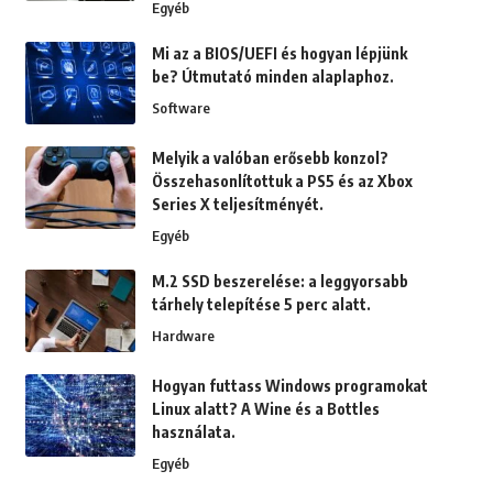
Egyéb
Mi az a BIOS/UEFI és hogyan lépjünk
be? Útmutató minden alaplaphoz.
Software
Melyik a valóban erősebb konzol?
Összehasonlítottuk a PS5 és az Xbox
Series X teljesítményét.
Egyéb
M.2 SSD beszerelése: a leggyorsabb
tárhely telepítése 5 perc alatt.
Hardware
Hogyan futtass Windows programokat
Linux alatt? A Wine és a Bottles
használata.
Egyéb