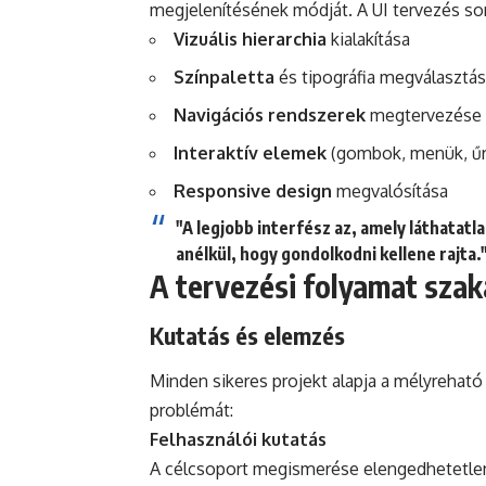
megjelenítésének módját. A UI tervezés so
Vizuális hierarchia
kialakítása
Színpaletta
és tipográfia megválasztá
Navigációs rendszerek
megtervezése
Interaktív elemek
(gombok, menük, űrl
Responsive design
megvalósítása
"A legjobb interfész az, amely láthatat
anélkül, hogy gondolkodni kellene rajta.
A tervezési folyamat szak
Kutatás és elemzés
Minden sikeres projekt alapja a mélyreható 
problémát:
Felhasználói kutatás
A célcsoport megismerése elengedhetetlen.