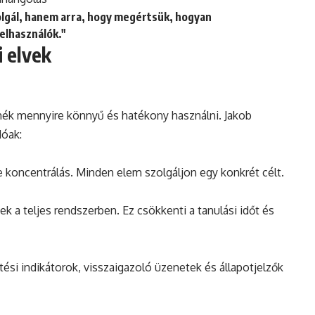
olgál, hanem arra, hogy megértsük, hogyan
elhasználók."
 elvek
rmék mennyire könnyű és hatékony használni. Jakob
dóak:
re koncentrálás. Minden elem szolgáljon egy konkrét célt.
 teljes rendszerben. Ez csökkenti a tanulási időt és
ltési indikátorok, visszaigazoló üzenetek és állapotjelzők