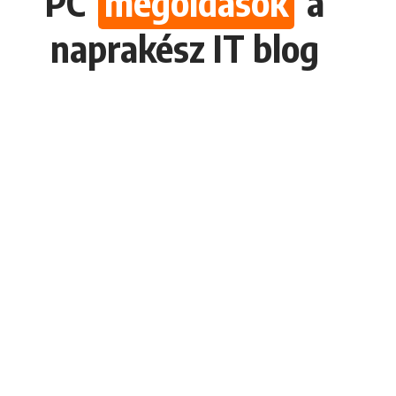
PC
megoldások
a
naprakész IT blog