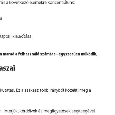
rán a következő elemekre koncentrálunk:
sa
apok) kialakítása
lan marad a felhasználó számára – egyszerűen működik,
"
aszai
kutatás. Ez a szakasz több irányból közelíti meg a
 Interjúk, kérdőívek és megfigyelések segítségével