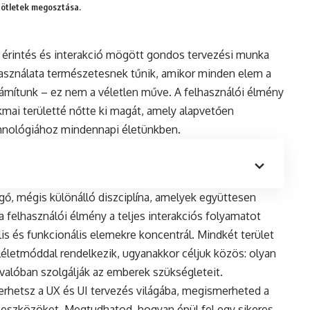
 ötletek megosztása.
s, érintés és interakció mögött gondos tervezési munka
használata természetesnek tűnik, amikor minden elem a
zámítunk – ez nem a véletlen műve. A felhasználói élmény
kmai területté nőtte ki magát, amely alapvetően
hnológiához mindennapi életünkben.
gő, mégis különálló diszciplína, amelyek együttesen
g a felhasználói élmény a teljes interakciós folyamatot
uális és funkcionális elemekre koncentrál. Mindkét terület
életmóddal rendelkezik, ugyanakkor céljuk közös: olyan
valóban szolgálják az emberek szükségleteit.
erhetsz a UX és UI tervezés világába, megismerheted a
 eszközöket. Megtudhatod, hogyan épül fel egy sikeres