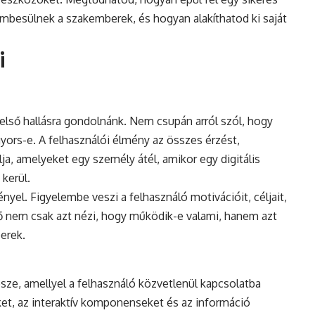
embesülnek a szakemberek, és hogyan alakíthatod ki saját
i
első hallásra gondolnánk. Nem csupán arról szól, hogy
yors-e. A felhasználói élmény az összes érzést,
a, amelyeket egy személy átél, amikor egy digitális
kerül.
nyel. Figyelembe veszi a felhasználó motivációit, céljait,
ező nem csak azt nézi, hogy működik-e valami, hanem azt
erek.
észe, amellyel a felhasználó közvetlenül kapcsolatba
eket, az interaktív komponenseket és az információ