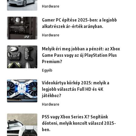
Hardware
Gamer PC építése 2025-ben: a legjobb
alkatrészek ár-érték arányban.
Hardware
Melyik éri meg jobban a pénzét: az Xbox
Game Pass vagy az új PlayStation Plus
Premium?
Egyéb
Videokártya körkép 2025: melyik a
legjobb választás Full HD és 4K
játékhoz?
Hardware
PS5 vagy Xbox Series X? Segítünk
dönteni, melyik konzolt válaszd 2025-
ben.