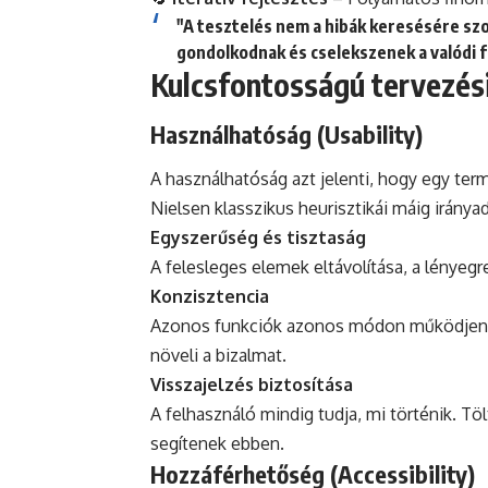
"A tesztelés nem a hibák keresésére sz
gondolkodnak és cselekszenek a valódi f
Kulcsfontosságú tervezési
Használhatóság (Usability)
A használhatóság azt jelenti, hogy egy te
Nielsen klasszikus heurisztikái máig iránya
Egyszerűség és tisztaság
A felesleges elemek eltávolítása, a lényeg
Konzisztencia
Azonos funkciók azonos módon működjenek a
növeli a bizalmat.
Visszajelzés biztosítása
A felhasználó mindig tudja, mi történik. Tö
segítenek ebben.
Hozzáférhetőség (Accessibility)