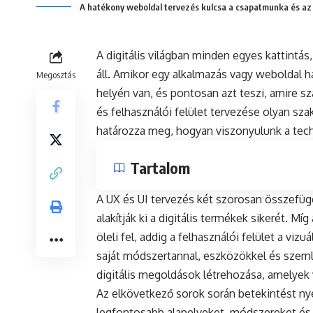
A hatékony weboldal tervezés kulcsa a csapatmunka és az
A digitális világban minden egyes kattintá
áll. Amikor egy alkalmazás vagy weboldal 
Megosztás
helyén van, és pontosan azt teszi, amire s
és felhasználói felület tervezése olyan sza
határozza meg, hogyan viszonyulunk a tec
Tartalom
A UX és UI tervezés két szorosan összefüg
alakítják ki a digitális termékek sikerét. Mí
öleli fel, addig a felhasználói felület a viz
saját módszertannal, eszközökkel és szeml
digitális megoldások létrehozása, amelyek 
Az elkövetkező sorok során betekintést ny
legfontosabb alapelveket, módszereket és