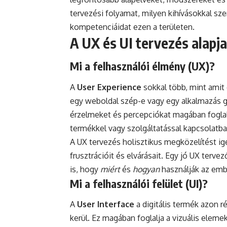
tervezési folyamat, milyen kihívásokkal sz
kompetenciáidat ezen a területen.
A UX és UI tervezés alapja
Mi a felhasználói élmény (UX)?
A
User Experience
sokkal több, mint amit 
egy weboldal szép-e vagy egy alkalmazás g
érzelmeket és percepciókat magában foglalj
termékkel vagy szolgáltatással kapcsolatba 
A UX tervezés holisztikus megközelítést igé
frusztrációit és elvárásait. Egy jó UX terv
is, hogy
miért
és
hogyan
használják az emb
Mi a felhasználói felület (UI)?
A
User Interface
a digitális termék azon r
kerül. Ez magában foglalja a vizuális elem