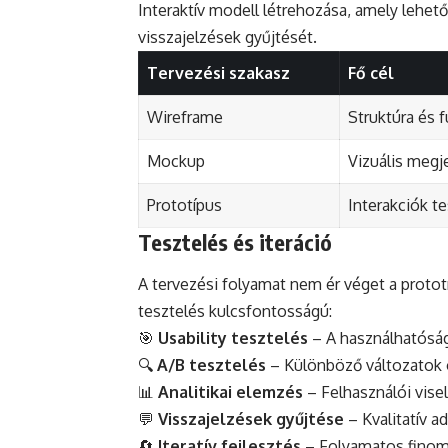
Interaktív modell létrehozása, amely lehető
visszajelzések gyűjtését.
Tervezési szakasz
Fő cél
Wireframe
Struktúra és f
Mockup
Vizuális megj
Prototípus
Interakciók t
Tesztelés és iteráció
A tervezési folyamat nem ér véget a prototí
tesztelés kulcsfontosságú:
🎯
Usability tesztelés
– A használhatóság
🔍
A/B tesztelés
– Különböző változatok 
📊
Analitikai elemzés
– Felhasználói vis
💬
Visszajelzések gyűjtése
– Kvalitatív a
🔄
Iteratív fejlesztés
– Folyamatos fino