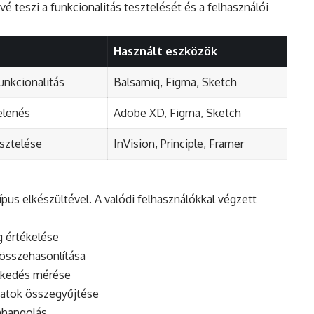
vé teszi a funkcionalitás tesztelését és a felhasználói
Használt eszközök
unkcionalitás
Balsamiq, Figma, Sketch
elenés
Adobe XD, Figma, Sketch
esztelése
InVision, Principle, Framer
pus elkészültével. A valódi felhasználókkal végzett
 értékelése
összehasonlítása
elkedés mérése
datok összegyűjtése
mhangolás