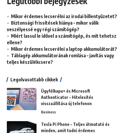
Legutóbbi bejegyzések
Mikor érdemes lecserélni az irodai billentyűzetet?
Biztonsági frissítések hiánya – mikor válik
veszélyessé egy régi számítógép?
Miért lassul le idővel a számítógép, és mit tehetsz
ellene?
Mikor érdemes lecserélni a laptop akkumulátorát?
Táblagép akkumulátorának romlása – javítás vagy
teljes készülékcsere?
Legolvasottabb cikkek
Ügyfélkapu+ és Microsoft
Authenticator – Hitelesítés
visszaállítása új telefonon
Business
Tesla Pi Phone – Teljes útmutató és
minden, amit tudni érdemes