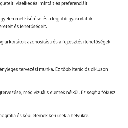
eteit, viselkedési mintáit és preferenciáit.
figyelemmel kísérése és a legjobb gyakorlatok
reteit és lehetőségeit.
iai korlátok azonosítása és a fejlesztési lehetőségek
ényleges tervezési munka. Ez több iterációs cikluson
gtervezése, még vizuális elemek nélkül. Ez segít a fókusz
ipográfia és képi elemek kerülnek a helyükre.