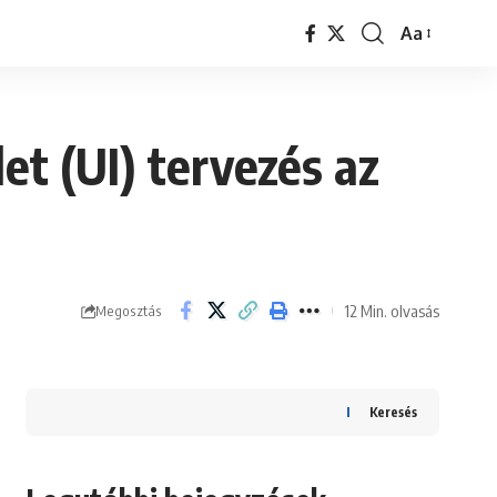
Aa
Font
Resizer
et (UI) tervezés az
12 Min. olvasás
Megosztás
Keresés