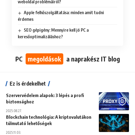
weboldal problémáiról?
Apple felhőszolgáltatása: minden amit tudni
érdemes
SEO gépigény: Mennyire kell jó PC a
keresőoptimalizáláshoz?
PC
megoldások
a naprakész IT blog
Ez is érdekelhet
Szervervédelem alapok: 3 lépés a profi
biztonsághoz
2025.08.27.
Blockchain technológia: A kriptovalutákon
túlmutató lehetőségek
2025.11.03.