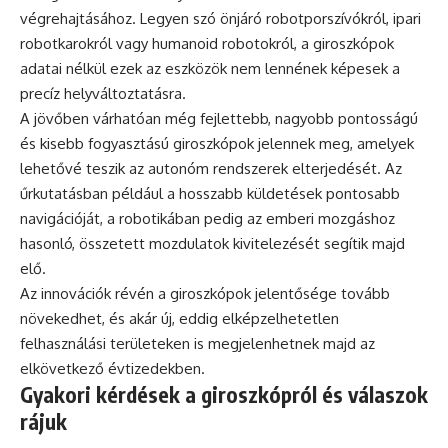
végrehajtásához. Legyen szó önjáró robotporszívókról, ipari
robotkarokról vagy humanoid robotokról, a giroszkópok
adatai nélkül ezek az eszközök nem lennének képesek a
precíz helyváltoztatásra.
A jövőben várhatóan még fejlettebb, nagyobb pontosságú
és kisebb fogyasztású giroszkópok jelennek meg, amelyek
lehetővé teszik az autonóm rendszerek elterjedését. Az
űrkutatásban például a hosszabb küldetések pontosabb
navigációját, a robotikában pedig az emberi mozgáshoz
hasonló, összetett mozdulatok kivitelezését segítik majd
elő.
Az innovációk révén a giroszkópok jelentősége tovább
növekedhet, és akár új, eddig elképzelhetetlen
felhasználási területeken is megjelenhetnek majd az
elkövetkező évtizedekben.
Gyakori kérdések a giroszkópról és válaszok
rájuk