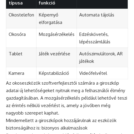
típusa
funkció
Okostelefon
Képernyő
Automata tájolás
elforgatása
Okosóra
Mozgásérzékelés
Edzéskövetés,
lépésszámlálás
Tablet
Játék vezérlése
Autószimulátorok, AR
játékok
Kamera
Képstabilizáció
Videófelvétel
Az okoseszközök szoftverfejlesztői számára a giroszkóp
adatai új lehetőségeket nyitnak meg a felhasználói élmény
gazdagításában. A mozgásérzékelés például lehetővé teszi
az érintés nélküli vezérlést is, amely a jövőben még
nagyobb szerepet kaphat.
Mindemellett a giroszkópok hozzájárulnak az eszközök
biztonságához is: bizonyos alkalmazások