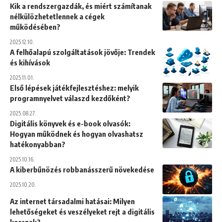
Kik a rendszergazdák, és miért számítanak
nélkülözhetetlennek a cégek
működésében?
2025.12.10.
A felhőalapú szolgáltatások jövője: Trendek
és kihívások
2025.11.01.
Első lépések játékfejlesztéshez: melyik
programnyelvet válaszd kezdőként?
2025.08.27.
Digitális könyvek és e-book olvasók:
Hogyan működnek és hogyan olvashatsz
hatékonyabban?
2025.10.16.
A kiberbűnözés robbanásszerű növekedése
2025.10.20.
Az internet társadalmi hatásai: Milyen
lehetőségeket és veszélyeket rejt a digitális
korszak?