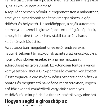
iránytartást, valamint a pozíció meghatározását még akkor
is, ha a GPS-jel nem elérhető.
A repülőgépekben például elengedhetetlen a műhorizont,
amelyben giroszkópok segítenek meghatározni a gép
dőlését és helyzetét. Hasonlóképpen, a hajók automata
kormányrendszerei is giroszkópos technológiára épülnek,
amely lehetővé teszi az irány stabil tartását viharos
körülmények között is.
Az autóiparban megjelent önvezető rendszerek is
nagymértékben támaszkodnak az integrált giroszkópokra,
hogy valós időben érzékeljék a jármű mozgását,
elfordulását és gyorsulását. Ez különösen fontos a városi
környezetben, ahol a GPS-pontosság gyakran korlátozott.
Összefoglalva, a giroszkópok nélkülözhetetlenné váltak a
pontos és megbízható navigációs rendszerekben, legyen
szó közlekedési eszközökről vagy akár személyes
eszközökről, mint például a fitneszkarkötők vagy okosórák.
Hogyan segíti a giroszkóp az