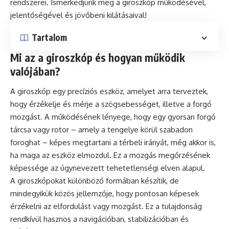
rendszerei. Ismerkedjünk meg a giroszkóp működésével,
jelentőségével és jövőbeni kilátásaival!
Tartalom
Mi az a giroszkóp és hogyan működik
valójában?
A giroszkóp egy precíziós eszköz, amelyet arra terveztek,
hogy érzékelje és mérje a szögsebességet, illetve a forgó
mozgást. A működésének lényege, hogy egy gyorsan forgó
tárcsa vagy rotor – amely a tengelye körül szabadon
foroghat – képes megtartani a térbeli irányát, még akkor is,
ha maga az eszköz elmozdul. Ez a mozgás megőrzésének
képessége az úgynevezett tehetetlenségi elven alapul.
A giroszkópokat különböző formában készítik, de
mindegyikük közös jellemzője, hogy pontosan képesek
érzékelni az elfordulást vagy mozgást. Ez a tulajdonság
rendkívül hasznos a navigációban, stabilizációban és