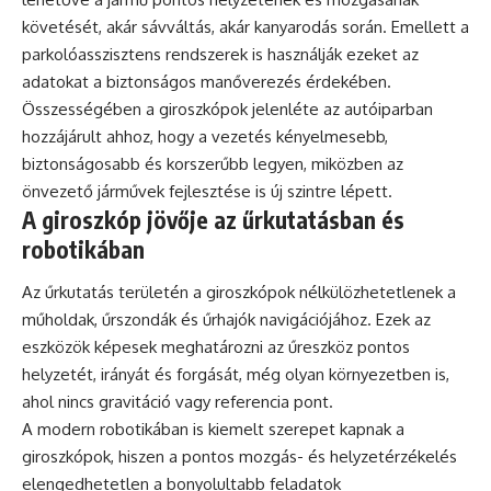
követését, akár sávváltás, akár kanyarodás során. Emellett a
parkolóasszisztens rendszerek is használják ezeket az
adatokat a biztonságos manőverezés érdekében.
Összességében a giroszkópok jelenléte az autóiparban
hozzájárult ahhoz, hogy a vezetés kényelmesebb,
biztonságosabb és korszerűbb legyen, miközben az
önvezető járművek fejlesztése is új szintre lépett.
A giroszkóp jövője az űrkutatásban és
robotikában
Az űrkutatás területén a giroszkópok nélkülözhetetlenek a
műholdak, űrszondák és űrhajók navigációjához. Ezek az
eszközök képesek meghatározni az űreszköz pontos
helyzetét, irányát és forgását, még olyan környezetben is,
ahol nincs gravitáció vagy referencia pont.
A modern robotikában is kiemelt szerepet kapnak a
giroszkópok, hiszen a pontos mozgás- és helyzetérzékelés
elengedhetetlen a bonyolultabb feladatok