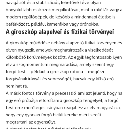
navigációt és a stabilizációt, lehetővé téve olyan
bonyolultabb eszközök megalkotását, mint a rakéták vagy a
modern repülőgépek, de később a mindennapi életbe is
beférkőzött, például kamerákba vagy drónokba.
A giroszkóp alapelvei és fizikai törvényei
A giroszkóp működése néhány alapvető fizikai törvényen és
elven nyugszik, amelyek meghatározzák a viselkedését
különböző körülmények között. Az egyik legfontosabb ilyen
elv a szögmomentum megmaradása, amely szerint egy
forgó test – például a giroszkóp rotorja – megőrzi
forgásának irányát és sebességét, hacsak egy külső erő
nem hat rá.
A másik fontos törvény a precesszió, ami azt jelenti, hogy ha
egy erő próbálja elfordítani a giroszkóp tengelyét, a forgó
test erre merőleges irányban reagál. Ez az elv magyarázza,
hogy egy gyorsan forgó bicikli kereke miért segíti
megtartani az egyensúlyt.