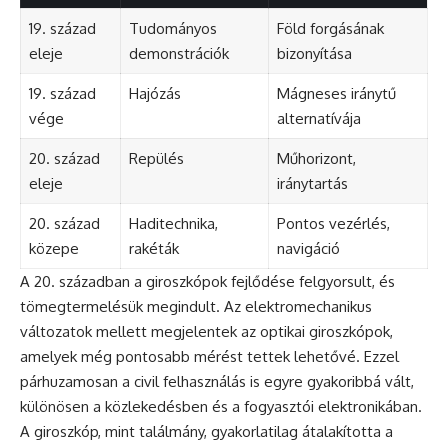
19. század
Tudományos
Föld forgásának
eleje
demonstrációk
bizonyítása
19. század
Hajózás
Mágneses iránytű
vége
alternatívája
20. század
Repülés
Műhorizont,
eleje
iránytartás
20. század
Haditechnika,
Pontos vezérlés,
közepe
rakéták
navigáció
A 20. században a giroszkópok fejlődése felgyorsult, és
tömegtermelésük megindult. Az elektromechanikus
változatok mellett megjelentek az optikai giroszkópok,
amelyek még pontosabb mérést tettek lehetővé. Ezzel
párhuzamosan a civil felhasználás is egyre gyakoribbá vált,
különösen a közlekedésben és a fogyasztói elektronikában.
A giroszkóp, mint találmány, gyakorlatilag átalakította a