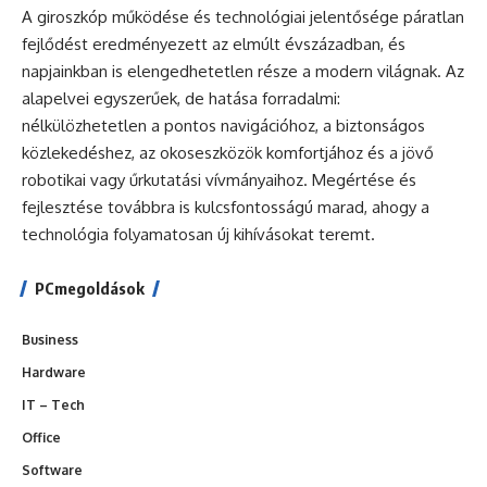
A giroszkóp működése és technológiai jelentősége páratlan
fejlődést eredményezett az elmúlt évszázadban, és
napjainkban is elengedhetetlen része a modern világnak. Az
alapelvei egyszerűek, de hatása forradalmi:
nélkülözhetetlen a pontos navigációhoz, a biztonságos
közlekedéshez, az okoseszközök komfortjához és a jövő
robotikai vagy űrkutatási vívmányaihoz. Megértése és
fejlesztése továbbra is kulcsfontosságú marad, ahogy a
technológia folyamatosan új kihívásokat teremt.
PCmegoldások
Business
Hardware
IT – Tech
Office
Software