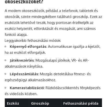
okoseszközöket?
A modern okoseszközök, például a telefonok, tabletek és
okosórák, szinte mindegyikében található giroszkóp. Ezek az
eszközök lehetővé teszik, hogy pontosan érzékeljék az
eszköz helyzetét, elfordulását és mozgását, ami számos
funkció alapja.
Leggyakoribb felhasználási módok:
Képernyő elforgatás
: Automatikusan igazítja a kijelzőt,
ha az eszközt elforgatjuk.
Játékvezérlés
: Mozgásalapú játékok, VR- és AR-
alkalmazások irányítása.
Lépésszámlálás
: Mozgás detektálása fitnesz- és
egészségügyi alkalmazásokhoz.
Kamerastabilizáció
: Rázkódáscsökkentés fényképezés
és videózás közben.
Eszköz
Giroszkóp
Felhasználási példa