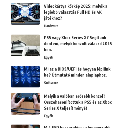
Videokártya körkép 2025: melyik a
legjobb választás Full HD és 4K
játékhoz?
Hardware
PS5 vagy Xbox Series X? Segítünk
dönteni, melyik konzolt válaszd 2025-
ben.
Egyéb
Mi az a BIOS/UEFI és hogyan lépjünk
be? Útmutató minden alaplaphoz.
Software
Melyik a valóban erősebb konzol?
Összehasonlítottuk a PS5 és az Xbox
Series X teljesítményét.
Egyéb
M.2 SSD beszerelése: a leggyorsabb