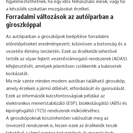
figyelmeztethetnek, ha egy idős felhasználó elesik, vagy ha
a készülék szokatlan mozgásokat érzékel.
Forradalmi változások az autóiparban a
giroszkóppal
Az autóiparban a giroszkópok beépítése forradalmi
előrelépéseket eredményezett, különösen a biztonság és a
vezetési élmény területén. Ezek az érzékelők lehetővé
tették az olyan fejlett vezetéstámogató rendszerek (ADAS)
kifejlesztését, amelyek jelentősen csökkentik a balesetek
kockázatát.
Ma már szinte minden modern autóban található giroszkóp,
amely érzékeli a jármű dőlését, elfordulását és gyorsulását.
Ezek az információk kulcsfontosságúak például az
elektronikus menetstabilizáló (ESP), blokkolásgátló (ABS) és
kipörgésgátló (TCS) rendszerek működéséhez.
A giroszkópoknak köszönhetően valósultak meg az
önvezető rendszerek is, hiszen ezek az érzékelők teszik
lehetővé a jármű pontos helyzetének és mozgásának