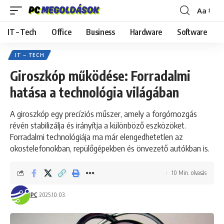
Aa
Font
Resizer
IT – Tech
Office
Business
Hardware
Software
IT – TECH
Giroszkóp működése: Forradalmi
hatása a technológia világában
A giroszkóp egy precíziós műszer, amely a forgómozgás
révén stabilizálja és irányítja a különböző eszközöket.
Forradalmi technológiája ma már elengedhetetlen az
okostelefonokban, repülőgépekben és önvezető autókban is.
10 Min. olvasás
PC
2025.10.03.