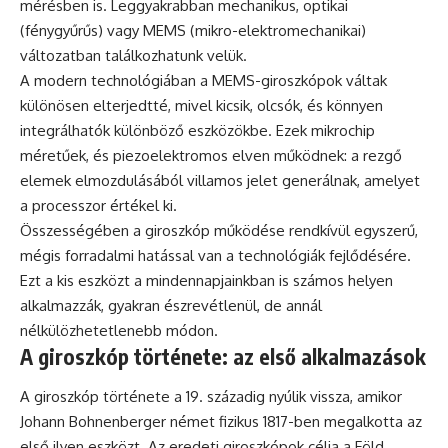
mérésben is. Leggyakrabban mechanikus, optikai
(fénygyűrűs) vagy MEMS (mikro-elektromechanikai)
változatban találkozhatunk velük.
A modern technológiában a MEMS-giroszkópok váltak
különösen elterjedtté, mivel kicsik, olcsók, és könnyen
integrálhatók különböző eszközökbe. Ezek mikrochip
méretűek, és piezoelektromos elven működnek: a rezgő
elemek elmozdulásából villamos jelet generálnak, amelyet
a processzor értékel ki.
Összességében a giroszkóp működése rendkívül egyszerű,
mégis forradalmi hatással van a technológiák fejlődésére.
Ezt a kis eszközt a mindennapjainkban is számos helyen
alkalmazzák, gyakran észrevétlenül, de annál
nélkülözhetetlenebb módon.
A giroszkóp története: az első alkalmazások
A giroszkóp története a 19. századig nyúlik vissza, amikor
Johann Bohnenberger német fizikus 1817-ben megalkotta az
első ilyen eszközt. Az eredeti giroszkópok célja a Föld