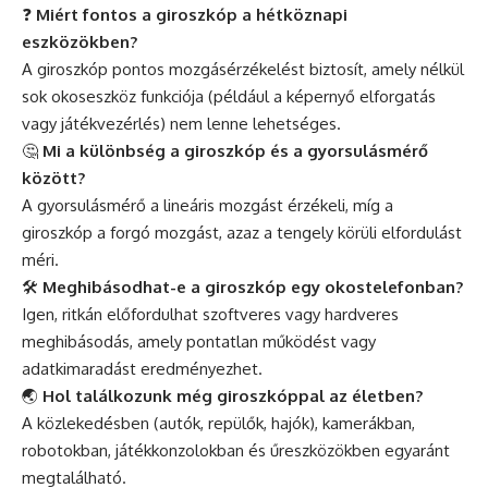
❓
Miért fontos a giroszkóp a hétköznapi
eszközökben?
A giroszkóp pontos mozgásérzékelést biztosít, amely nélkül
sok okoseszköz funkciója (például a képernyő elforgatás
vagy játékvezérlés) nem lenne lehetséges.
🤔
Mi a különbség a giroszkóp és a gyorsulásmérő
között?
A gyorsulásmérő a lineáris mozgást érzékeli, míg a
giroszkóp a forgó mozgást, azaz a tengely körüli elfordulást
méri.
🛠️
Meghibásodhat-e a giroszkóp egy okostelefonban?
Igen, ritkán előfordulhat szoftveres vagy hardveres
meghibásodás, amely pontatlan működést vagy
adatkimaradást eredményezhet.
🌏
Hol találkozunk még giroszkóppal az életben?
A közlekedésben (autók, repülők, hajók), kamerákban,
robotokban, játékkonzolokban és űreszközökben egyaránt
megtalálható.