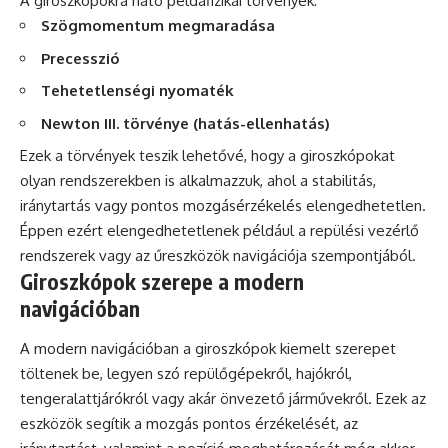
A giroszkópokra ható példafizikai törvények:
Szögmomentum megmaradása
Precesszió
Tehetetlenségi nyomaték
Newton III. törvénye (hatás-ellenhatás)
Ezek a törvények teszik lehetővé, hogy a giroszkópokat
olyan rendszerekben is alkalmazzuk, ahol a stabilitás,
iránytartás vagy pontos mozgásérzékelés elengedhetetlen.
Éppen ezért elengedhetetlenek például a repülési vezérlő
rendszerek vagy az űreszközök navigációja szempontjából.
Giroszkópok szerepe a modern
navigációban
A modern navigációban a giroszkópok kiemelt szerepet
töltenek be, legyen szó repülőgépekről, hajókról,
tengeralattjárókról vagy akár önvezető járművekről. Ezek az
eszközök segítik a mozgás pontos érzékelését, az