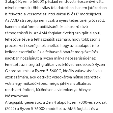
3 alapú Ryzen 5 5600X például rendkívül népszerűvé vált,
mivel nemcsak többszálas feladatokban, hanem játékokban
is felvette a versenyt az Intel akkori i5 és i7 modelljeivel.
Az AMD stratégiája nem csak a nyers teljesítményről szólt,
hanem a platform stabilitásáról és a hosszú távú
támogatásról is. Az AM4 foglalat évekig szolgált alapul,
lehetővé téve a felhasználók számára, hogy többször is
processzort cseréljenek anélkül, hogy az alaplapot is le
kellene cserélniük. Ez a felhasználóbarát megközelítés
nagyban hozzájárult a Ryzen márka népszerűségéhez.
Emellett az integrált grafikus vezérlővel rendelkező Ryzen
G sorozat, mint a Ryzen 5 5600G, ideális választássá vált
azok számára, akik dedikált videokártya nélkül szerettek
volna egy működőképes, mégis játékra is alkalmas
rendszert építeni, különösen a videokártya-hiányos
időszakokban.
A legújabb generáció, a Zen 4 alapú Ryzen 7000-es sorozat
(2022) a Ryzen 5 7600X modellel az AM5 foglalat és a