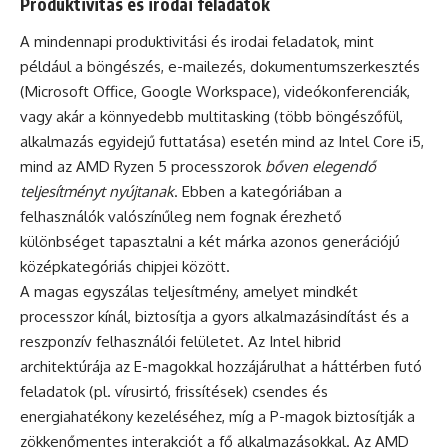
Produktivitás és irodai feladatok
A mindennapi produktivitási és irodai feladatok, mint
például a böngészés, e-mailezés, dokumentumszerkesztés
(Microsoft Office, Google Workspace), videókonferenciák,
vagy akár a könnyedebb multitasking (több böngészőfül,
alkalmazás egyidejű futtatása) esetén mind az Intel Core i5,
mind az AMD Ryzen 5 processzorok
bőven elegendő
teljesítményt nyújtanak
. Ebben a kategóriában a
felhasználók valószínűleg nem fognak érezhető
különbséget tapasztalni a két márka azonos generációjú
középkategóriás chipjei között.
A magas egyszálas teljesítmény, amelyet mindkét
processzor kínál, biztosítja a gyors alkalmazásindítást és a
reszponzív felhasználói felületet. Az Intel hibrid
architektúrája az E-magokkal hozzájárulhat a háttérben futó
feladatok (pl. vírusirtó, frissítések) csendes és
energiahatékony kezeléséhez, míg a P-magok biztosítják a
zökkenőmentes interakciót a fő alkalmazásokkal. Az AMD