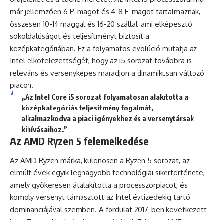
már jellemzően 6 P-magot és 4-8 E-magot tartalmaznak,
összesen 10-14 maggal és 16-20 szállal, ami elképesztő
sokoldalúságot és teljesítményt biztosít a
középkategóriában. Ez a folyamatos evolúció mutatja az
Intel elkötelezettségét, hogy az i5 sorozat továbbra is
releváns és versenyképes maradjon a dinamikusan változó
piacon.
„Az Intel Core i5 sorozat folyamatosan alakította a
középkategóriás teljesítmény fogalmát,
alkalmazkodva a piaci igényekhez és a versenytársak
kihívásaihoz.”
Az AMD Ryzen 5 felemelkedése
Az AMD Ryzen márka, különösen a Ryzen 5 sorozat, az
elmúlt évek egyik legnagyobb technológiai sikertörténete,
amely gyökeresen átalakította a processzorpiacot, és
komoly versenyt támasztott az Intel évtizedekig tartó
dominanciájával szemben. A fordulat 2017-ben következett