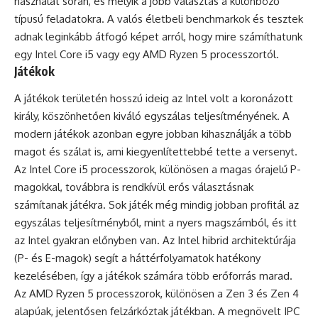
használat során, és melyik a jobb választás a különböző
típusú feladatokra. A valós életbeli benchmarkok és tesztek
adnak leginkább átfogó képet arról, hogy mire számíthatunk
egy Intel Core i5 vagy egy AMD Ryzen 5 processzortól.
Játékok
A játékok területén hosszú ideig az Intel volt a koronázott
király, köszönhetően kiváló egyszálas teljesítményének. A
modern játékok azonban egyre jobban kihasználják a több
magot és szálat is, ami kiegyenlítettebbé tette a versenyt.
Az Intel Core i5 processzorok, különösen a magas órajelű P-
magokkal, továbbra is rendkívül erős választásnak
számítanak játékra. Sok játék még mindig jobban profitál az
egyszálas teljesítményből, mint a nyers magszámból, és itt
az Intel gyakran előnyben van. Az Intel hibrid architektúrája
(P- és E-magok) segít a háttérfolyamatok hatékony
kezelésében, így a játékok számára több erőforrás marad.
Az AMD Ryzen 5 processzorok, különösen a Zen 3 és Zen 4
alapúak, jelentősen felzárkóztak játékban. A megnövelt IPC