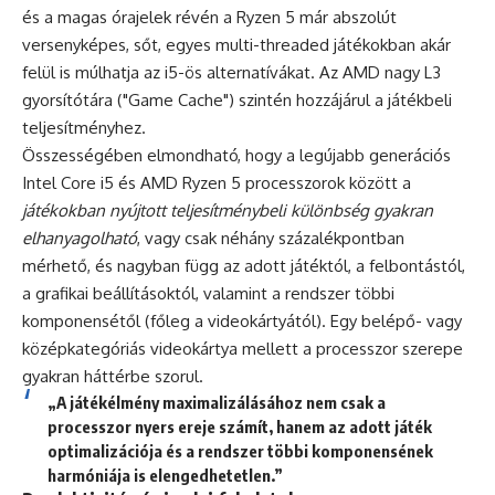
és a magas órajelek révén a Ryzen 5 már abszolút
versenyképes, sőt, egyes multi-threaded játékokban akár
felül is múlhatja az i5-ös alternatívákat. Az AMD nagy L3
gyorsítótára ("Game Cache") szintén hozzájárul a játékbeli
teljesítményhez.
Összességében elmondható, hogy a legújabb generációs
Intel Core i5 és AMD Ryzen 5 processzorok között a
játékokban nyújtott teljesítménybeli különbség gyakran
elhanyagolható
, vagy csak néhány százalékpontban
mérhető, és nagyban függ az adott játéktól, a felbontástól,
a grafikai beállításoktól, valamint a rendszer többi
komponensétől (főleg a videokártyától). Egy belépő- vagy
középkategóriás videokártya mellett a processzor szerepe
gyakran háttérbe szorul.
„A játékélmény maximalizálásához nem csak a
processzor nyers ereje számít, hanem az adott játék
optimalizációja és a rendszer többi komponensének
harmóniája is elengedhetetlen.”