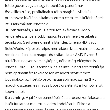
feldolgozás vagy a nagy felbontású panorámák
összeillesztése, profitálnak a több magból. Mindkét
processzor kiválóan alkalmas erre a célra, és a különbségek
itt is minimálisak lehetnek.
3D renderelés, CAD:
Ez a terület, akárcsak a videó
renderelés, a nyers többmagos teljesítményt értékeli a
leginkább. Szoftverek, mint a Blender, Cinema 4D, vagy
SolidWorks, képesek teljes mértékben kihasználni az összes
rendelkezésre álló magot és szálat. Itt az AMD Ryzen 5
általában nagyon versenyképes, néha még előnyben is
lehet a Core i5-tel szemben, ha az Intel hibrid architektúrája
nem optimalizált tökéletesen az adott szoftverhez.
Ugyanakkor az Intel i5-ösök magasabb magszáma (P+E
magok összege) és magas boost órajelei itt is komoly erőt
képviselnek.
Streaming:
A játék streamelésénél a processzor feladata a
játék futtatása mellett a videó kódolása is. Ehhez a
feladathoz a több mag és szál elengedhetetlen. Az Intel