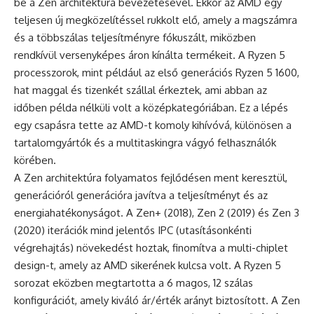
be a Zen architektúra bevezetésével. Ekkor az AMD egy
teljesen új megközelítéssel rukkolt elő, amely a magszámra
és a többszálas teljesítményre fókuszált, miközben
rendkívül versenyképes áron kínálta termékeit. A Ryzen 5
processzorok, mint például az első generációs Ryzen 5 1600,
hat maggal és tizenkét szállal érkeztek, ami abban az
időben példa nélküli volt a középkategóriában. Ez a lépés
egy csapásra tette az AMD-t komoly kihívóvá, különösen a
tartalomgyártók és a multitaskingra vágyó felhasználók
körében.
A Zen architektúra folyamatos fejlődésen ment keresztül,
generációról generációra javítva a teljesítményt és az
energiahatékonyságot. A Zen+ (2018), Zen 2 (2019) és Zen 3
(2020) iterációk mind jelentős IPC (utasításonkénti
végrehajtás) növekedést hoztak, finomítva a multi-chiplet
design-t, amely az AMD sikerének kulcsa volt. A Ryzen 5
sorozat eközben megtartotta a 6 magos, 12 szálas
konfigurációt, amely kiváló ár/érték arányt biztosított. A Zen