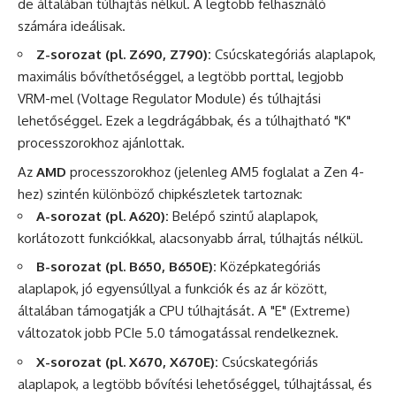
de általában túlhajtás nélkül. A legtöbb felhasználó
számára ideálisak.
Z-sorozat (pl. Z690, Z790):
Csúcskategóriás alaplapok,
maximális bővíthetőséggel, a legtöbb porttal, legjobb
VRM-mel (Voltage Regulator Module) és túlhajtási
lehetőséggel. Ezek a legdrágábbak, és a túlhajtható "K"
processzorokhoz ajánlottak.
Az
AMD
processzorokhoz (jelenleg AM5 foglalat a Zen 4-
hez) szintén különböző chipkészletek tartoznak:
A-sorozat (pl. A620):
Belépő szintű alaplapok,
korlátozott funkciókkal, alacsonyabb árral, túlhajtás nélkül.
B-sorozat (pl. B650, B650E):
Középkategóriás
alaplapok, jó egyensúllyal a funkciók és az ár között,
általában támogatják a CPU túlhajtását. A "E" (Extreme)
változatok jobb PCIe 5.0 támogatással rendelkeznek.
X-sorozat (pl. X670, X670E):
Csúcskategóriás
alaplapok, a legtöbb bővítési lehetőséggel, túlhajtással, és