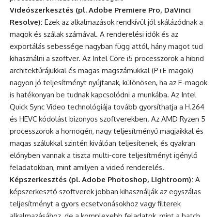
Videószerkesztés (pl. Adobe Premiere Pro, DaVinci
Resolve):
Ezek az alkalmazások rendkívül jól skálázódnak a
magok és szálak számával. A renderelési idők és az
exportálás sebessége nagyban függ attól, hány magot tud
kihasználni a szoftver. Az Intel Core i5 processzorok a hibrid
architektúrájukkal és magas magszámukkal (P+E magok)
nagyon jó teljesítményt nyújtanak, különösen, ha az E-magok
is hatékonyan be tudnak kapcsolódni a munkába. Az Intel
Quick Sync Video technológiája tovább gyorsíthatja a H.264
és HEVC kódolást bizonyos szoftverekben. Az AMD Ryzen 5
processzorok a homogén, nagy teljesítményű magjaikkal és
magas szálukkal szintén kiválóan teljesítenek, és gyakran
előnyben vannak a tiszta multi-core teljesítményt igénylő
feladatokban, mint amilyen a videó renderelés.
Képszerkesztés (pl. Adobe Photoshop, Lightroom):
A
képszerkesztő szoftverek jobban kihasználják az egyszálas
teljesítményt a gyors ecsetvonásokhoz vagy filterek
alkalmazásához, de a komplexebb feladatok, mint a batch