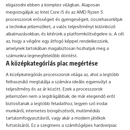
eligazodni ebben a komplex világban. Alaposan
megvizsgáljuk az Intel Core i5 és az AMD Ryzen 5
processzorok erősségeit és gyengeségeit, összehasonlítjuk
a technikai jellemzőket, a valós teljesítményt különböző
alkalmazásokban, és kitérünk a platformköltségekre is. A cél
az, hogy a végére egy átfogó képpel rendelkezzünk,
amelynek birtokában magabiztosan hozhatjuk meg a
számunkra legmegfelelőbb döntést.
A középkategóriás piac megértése
A középkategóriás processzorok világa az, ahol a legtöbb
felhasználó megtalálja a számára ideális egyensúlyt a
teljesítmény és az ár között. Ezek a processzorok
jellemzően nem a legdrágábbak, de már elegendő erőt
biztosítanak a legtöbb feladathoz, legyen szó irodai
munkáról, internetes böngészésről, multimédiás
tartalomfogyasztásról, vagy akár a modern játékok
futtatásáról. Ez a szegmens a számítógépes hardverpiac