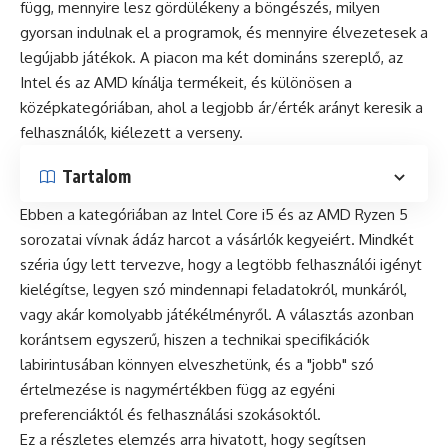
függ, mennyire lesz gördülékeny a böngészés, milyen
gyorsan indulnak el a programok, és mennyire élvezetesek a
legújabb játékok. A piacon ma két domináns szereplő, az
Intel és az AMD kínálja termékeit, és különösen a
középkategóriában, ahol a legjobb ár/érték arányt keresik a
felhasználók, kiélezett a verseny.
Tartalom
Ebben a kategóriában az Intel Core i5 és az AMD Ryzen 5
sorozatai vívnak ádáz harcot a vásárlók kegyeiért. Mindkét
széria úgy lett tervezve, hogy a legtöbb felhasználói igényt
kielégítse, legyen szó mindennapi feladatokról, munkáról,
vagy akár komolyabb játékélményről. A választás azonban
korántsem egyszerű, hiszen a technikai specifikációk
labirintusában könnyen elveszhetünk, és a "jobb" szó
értelmezése is nagymértékben függ az egyéni
preferenciáktól és felhasználási szokásoktól.
Ez a részletes elemzés arra hivatott, hogy segítsen