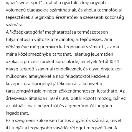
igazi "sweet spot"-ja, ahol a gyártók a legnagyobb
volumenű eladásokra számíthatnak, és ahol a technológiai
fejlesztések a leginkább érezhetőek a szélesebb közönség
számára.
A "középkategória" meghatározása természetesen
folyamatosan változik a technológiai fejlődéssel. Ami
néhány éve még prémium kategóriának számított, az ma
már a középmezőnybe tartozhat. Jelenleg jellemzően
azokat a processzorokat soroljuk ide, amelyek 6-tól 10-14
magig terjedő számmal rendelkeznek, és olyan órajeleken
működnek, amelyekkel a napi feladatoktól kezdve a
közepes grafikai igényű játékokon át a könnyebb
tartalomgyártásig minden zökkenőmentesen futtatható. Az
árfekvésük általában 150 és 300 dollár között mozog, bár ez
az aktuális piaci helyzettől és a generációtól függően
ingadozhat.
Ez a szegmens különösen fontos a gyártók számára, mivel
itt tudják a legnagyobb vásárlói réteget megszólítani. A