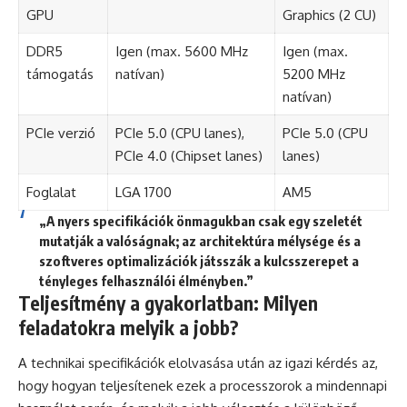
GPU
Graphics (2 CU)
DDR5
Igen (max. 5600 MHz
Igen (max.
támogatás
natívan)
5200 MHz
natívan)
PCIe verzió
PCIe 5.0 (CPU lanes),
PCIe 5.0 (CPU
PCIe 4.0 (Chipset lanes)
lanes)
Foglalat
LGA 1700
AM5
„A nyers specifikációk önmagukban csak egy szeletét
mutatják a valóságnak; az architektúra mélysége és a
szoftveres optimalizációk játsszák a kulcsszerepet a
tényleges felhasználói élményben.”
Teljesítmény a gyakorlatban: Milyen
feladatokra melyik a jobb?
A technikai specifikációk elolvasása után az igazi kérdés az,
hogy hogyan teljesítenek ezek a processzorok a mindennapi