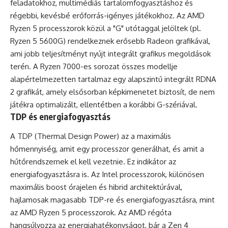
feladatokhoz, multimédiás tartalomfogyasztáshoz és
régebbi, kevésbé erőforrás-igényes játékokhoz. Az AMD
Ryzen 5 processzorok közül a "G" utótaggal jelöltek (pl.
Ryzen 5 5600G) rendelkeznek erősebb Radeon grafikával,
ami jobb teljesítményt nyújt integrált grafikus megoldások
terén. A Ryzen 7000-es sorozat összes modellje
alapértelmezetten tartalmaz egy alapszintű integrált RDNA
2 grafikát, amely elsősorban képkimenetet biztosít, de nem
játékra optimalizált, ellentétben a korábbi G-szériával.
TDP és energiafogyasztás
A TDP (Thermal Design Power) az a maximális
hőmennyiség, amit egy processzor generálhat, és amit a
hűtőrendszernek el kell vezetnie. Ez indikátor az
energiafogyasztásra is. Az Intel processzorok, különösen
maximális boost órajelen és hibrid architektúrával,
hajlamosak magasabb TDP-re és energiafogyasztásra, mint
az AMD Ryzen 5 processzorok. Az AMD régóta
hangsúlyozza az energiahatékonyságot, bár a Zen 4