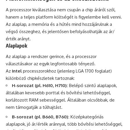
A processzor kiválasztása nem csupán a chip áráról szól,
hanem a teljes platform költségét is figyelembe kell venni.
Az alaplap, a memória és a hűtés mind hozzájárulnak a
végső összeghez, és jelentősen befolyásolhatják az ár/
érték arányt.
Alaplapok
Az alaplap a rendszer gerince, és a processzor
választásakor az egyik legfontosabb tényező.
Az
Intel
processzorokhoz (jelenleg LGA 1700 foglalat)
különböző chipkészletek tartoznak:
H-sorozat (pl. H610, H710):
Belépő szintű alaplapok,
általában kevesebb porttal és bővítési lehetőséggel,
korlátozott RAM sebességgel. Általában olcsóbbak, de
nem támogatják a túlhajtást.
B-sorozat (pl. B660, B760):
Középkategóriás
alaplapok, jó ár/érték aránnyal, több bővítési lehetőséggel,