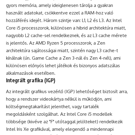
gyors memória, amely ideiglenesen tárolja a gyakran
használt adatokat, csökkentve ezzel a RAM-hoz való
hozzáférés idejét. Három szintje van: L1, L2 és L3. Az Intel
Core i5 processzorok, különösen a hibrid architektúra miatt,
nagyobb L2 cache-sel rendelkeznek, és az L3 cache mérete
is jelentős. Az AMD Ryzen 5 processzorok, a Zen
architektúra sajátosságai miatt, szintén nagy L3 cache-t
kínálnak (ún. Game Cache a Zen 3-nál és Zen 4-nél), ami
különösen előnyös lehet játékok és bizonyos adatszálas
alkalmazások esetében.
Integrált grafika (IGP)
Az integrált grafikus vezérlő (IGP) lehetőséget biztosít arra,
hogy a rendszer videokártya nélkül is működjön, ami
költségmegtakarítást jelenthet, vagy tartalék
megoldásként szolgálhat. Az Intel Core i5 modellek
többsége (kivéve az "F" utótaggal jelölteket) rendelkezik
Intel Iris Xe grafikával, amely elegendő a mindennapi