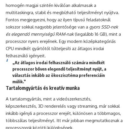
homogén magjai szintén kiválóan alkalmasak a
multitaskingra, stabil és megbízható teljesítményt nyújtva.
Fontos megjegyezni, hogy az ilyen típusú feladatoknál
sokszor sokkal nagyobb jelentősége van a
gyors SSD-nek
és elegendő mennyiségű RAM-nak
(legalább 16 GB), mint a
processzor nyers erejének. Egy modern középkategóriás
CPU mindkét gyártótól túlteljesíti az átlagos irodai
felhasználó igényeit.
„Az átlagos irodai felhasználó számára mindkét
processzor bőven elegendő teljesítményt nyújt, a
választás inkább az ökoszisztéma preferenciáin
múlik.”
Tartalomgyártás és kreatív munka
A tartalomgyártás, mint a videószerkesztés,
képszerkesztés, 3D renderelés vagy streaming, már sokkal
inkább igényli a processzor erejét, különösen a többmagos,
többszálas teljesítményt. Itt már jobban megmutatkoznak a
processzorok közötti különbségek.