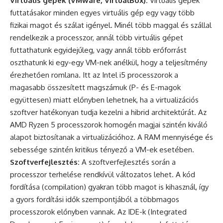
Virtuális gépek (VMware, VirtualBox):
Virtuális gépek
futtatásakor minden egyes virtuális gép egy vagy több
fizikai magot és szálat igényel. Minél több maggal és szállal
rendelkezik a processzor, annál több virtuális gépet
futtathatunk egyidejűleg, vagy annál több erőforrást
oszthatunk ki egy-egy VM-nek anélkül, hogy a teljesítmény
érezhetően romlana. Itt az Intel i5 processzorok a
magasabb összesített magszámuk (P- és E-magok
együttesen) miatt előnyben lehetnek, ha a virtualizációs
szoftver hatékonyan tudja kezelni a hibrid architektúrát. Az
AMD Ryzen 5 processzorok homogén magjai szintén kiváló
alapot biztosítanak a virtualizációhoz. A RAM mennyisége és
sebessége szintén kritikus tényező a VM-ek esetében.
Szoftverfejlesztés:
A szoftverfejlesztés során a
processzor terhelése rendkívül változatos lehet. A kód
fordítása (compilation) gyakran több magot is kihasznál, így
a gyors fordítási idők szempontjából a többmagos
processzorok előnyben vannak. Az IDE-k (Integrated