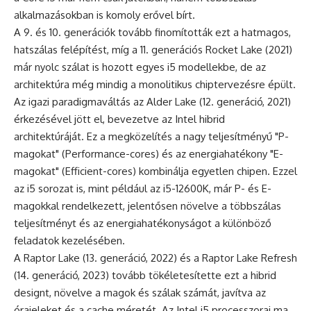
alkalmazásokban is komoly erővel bírt.
A 9. és 10. generációk tovább finomították ezt a hatmagos,
hatszálas felépítést, míg a 11. generációs Rocket Lake (2021)
már nyolc szálat is hozott egyes i5 modellekbe, de az
architektúra még mindig a monolitikus chiptervezésre épült.
Az igazi paradigmaváltás az Alder Lake (12. generáció, 2021)
érkezésével jött el, bevezetve az Intel hibrid
architektúráját. Ez a megközelítés a nagy teljesítményű "P-
magokat" (Performance-cores) és az energiahatékony "E-
magokat" (Efficient-cores) kombinálja egyetlen chipen. Ezzel
az i5 sorozat is, mint például az i5-12600K, már P- és E-
magokkal rendelkezett, jelentősen növelve a többszálas
teljesítményt és az energiahatékonyságot a különböző
feladatok kezelésében.
A Raptor Lake (13. generáció, 2022) és a Raptor Lake Refresh
(14. generáció, 2023) tovább tökéletesítette ezt a hibrid
designt, növelve a magok és szálak számát, javítva az
órajeleket és a cache méretét. Az Intel i5 processzorai ma