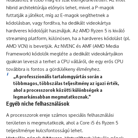
hibrid architektúrája előnyös lehet, mivel a P-magok
futtatják a játékot, míg az E-magok segíthetnek a
kódolásban, vagy fordítva, ha dedikált videokártya
hardveres kódolóját használjuk. Az AMD Ryzen 5 is kiváló
streaming platform, különösen, ha a hardveres kódolást (pl.
AMD VCN) is bevetjük. Az NVENC és AMF (AMD Media
Framework) kódolók megléte a dedikált videokártyákon
gyakran leveszi a terhet a CPU válláról, de egy erős CPU
továbbra is fontos a gördülékeny élményhez.
„A professzionális tartalomgyártás során a
többmagos, többszálas teljesítmény az igazi érték,
ahol a processzorok közötti különbségek a
legmarkánsabban megmutatkoznak.”
Egyéb niche felhasználások
A processzorok ereje számos speciális felhasználási
területen is megmutatkozik, ahol a Core i5 és Ryzen 5
teljesítménye kulcsfontosságú lehet.