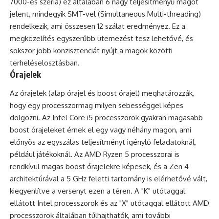
7000-es széria) ez általában 6 nagy teljesítményű magot
jelent, mindegyik SMT-vel (Simultaneous Multi-threading)
rendelkezik, ami összesen 12 szálat eredményez. Ez a
megközelítés egyszerűbb ütemezést tesz lehetővé, és
sokszor jobb konzisztenciát nyújt a magok közötti
terheléselosztásban.
Órajelek
Az órajelek (alap órajel és boost órajel) meghatározzák,
hogy egy processzormag milyen sebességgel képes
dolgozni. Az Intel Core i5 processzorok gyakran magasabb
boost órajeleket érnek el egy vagy néhány magon, ami
előnyös az egyszálas teljesítményt igénylő feladatoknál,
például játékoknál. Az AMD Ryzen 5 processzorai is
rendkívül magas boost órajelekre képesek, és a Zen 4
architektúrával a 5 GHz feletti tartomány is elérhetővé vált,
kiegyenlítve a versenyt ezen a téren. A "K" utótaggal
ellátott Intel processzorok és az "X" utótaggal ellátott AMD
processzorok általában túlhajthatók, ami további