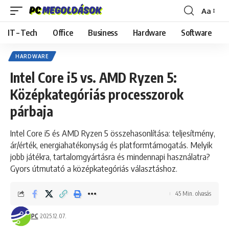
Aa
Font
Resizer
IT – Tech
Office
Business
Hardware
Software
HARDWARE
Intel Core i5 vs. AMD Ryzen 5:
Középkategóriás processzorok
párbaja
Intel Core i5 és AMD Ryzen 5 összehasonlítása: teljesítmény,
ár/érték, energiahatékonyság és platformtámogatás. Melyik
jobb játékra, tartalomgyártásra és mindennapi használatra?
Gyors útmutató a középkategóriás választáshoz.
45 Min. olvasás
PC
2025.12.07.