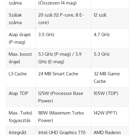
száma
(Összesen 14 mag)
Szálak
20 szál (12 P-core, 8 E-
12 szál
száma
core)
Alap órajel
3.5 GHz
4.7 GHz
(P-mag)
Max. boost
5.1 GHz (P-mag) / 3.9
5.3 GHz
órajel
GHz (E-mag)
L3 Cache
24 MB Smart Cache
32 MB Game
Cache
Alap TDP
125W (Processor Base
105W (TDP)
Power)
Max. Turbó
181W (Maximum Turbo
142W (PPT)
fogyasztás
Power)
Integrált
Intel UHD Graphics 770
AMD Radeon