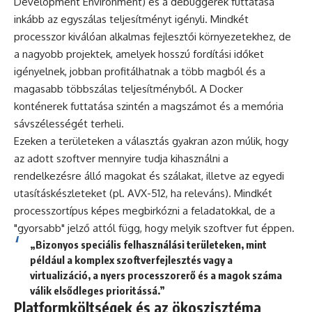
Development Environment) és a debuggerek futtatása
inkább az egyszálas teljesítményt igényli. Mindkét
processzor kiválóan alkalmas fejlesztői környezetekhez, de
a nagyobb projektek, amelyek hosszú fordítási időket
igényelnek, jobban profitálhatnak a több magból és a
magasabb többszálas teljesítményből. A Docker
konténerek futtatása szintén a magszámot és a memória
sávszélességét terheli.
Ezeken a területeken a választás gyakran azon múlik, hogy
az adott szoftver mennyire tudja kihasználni a
rendelkezésre álló magokat és szálakat, illetve az egyedi
utasításkészleteket (pl. AVX-512, ha releváns). Mindkét
processzortípus képes megbirkózni a feladatokkal, de a
"gyorsabb" jelző attól függ, hogy melyik szoftver fut éppen.
„Bizonyos speciális felhasználási területeken, mint
például a komplex szoftverfejlesztés vagy a
virtualizáció, a nyers processzorerő és a magok száma
válik elsődleges prioritássá.”
Platformköltségek és az ökoszisztéma