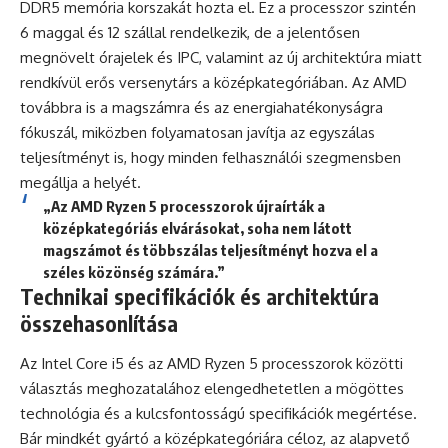
DDR5 memória korszakát hozta el. Ez a processzor szintén
6 maggal és 12 szállal rendelkezik, de a jelentősen
megnövelt órajelek és IPC, valamint az új architektúra miatt
rendkívül erős versenytárs a középkategóriában. Az AMD
továbbra is a magszámra és az energiahatékonyságra
fókuszál, miközben folyamatosan javítja az egyszálas
teljesítményt is, hogy minden felhasználói szegmensben
megállja a helyét.
„Az AMD Ryzen 5 processzorok újraírták a
középkategóriás elvárásokat, soha nem látott
magszámot és többszálas teljesítményt hozva el a
széles közönség számára.”
Technikai specifikációk és architektúra
összehasonlítása
Az Intel Core i5 és az AMD Ryzen 5 processzorok közötti
választás meghozatalához elengedhetetlen a mögöttes
technológia és a kulcsfontosságú specifikációk megértése.
Bár mindkét gyártó a középkategóriára céloz, az alapvető