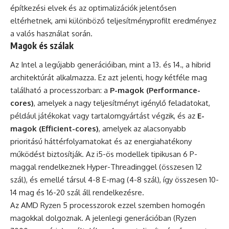
építkezési elvek és az optimalizációk jelentősen
eltérhetnek, ami különböző teljesítményprofilt eredményez
a valós használat során.
Magok és szálak
Az Intel a legújabb generációiban, mint a 13. és 14., a hibrid
architektúrát alkalmazza. Ez azt jelenti, hogy kétféle mag
található a processzorban: a
P-magok (Performance-
cores)
, amelyek a nagy teljesítményt igénylő feladatokat,
például játékokat vagy tartalomgyártást végzik, és az
E-
magok (Efficient-cores)
, amelyek az alacsonyabb
prioritású háttérfolyamatokat és az energiahatékony
működést biztosítják. Az i5-ös modellek tipikusan 6 P-
maggal rendelkeznek Hyper-Threadinggel (összesen 12
szál), és emellé társul 4-8 E-mag (4-8 szál), így összesen 10-
14 mag és 16-20 szál áll rendelkezésre.
Az AMD Ryzen 5 processzorok ezzel szemben homogén
magokkal dolgoznak. A jelenlegi generációban (Ryzen