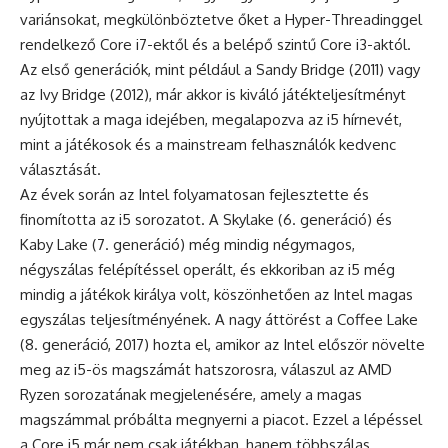
variánsokat, megkülönböztetve őket a Hyper-Threadinggel
rendelkező Core i7-ektől és a belépő szintű Core i3-aktól.
Az első generációk, mint például a Sandy Bridge (2011) vagy
az Ivy Bridge (2012), már akkor is kiváló játékteljesítményt
nyújtottak a maga idejében, megalapozva az i5 hírnevét,
mint a játékosok és a mainstream felhasználók kedvenc
választását.
Az évek során az Intel folyamatosan fejlesztette és
finomította az i5 sorozatot. A Skylake (6. generáció) és
Kaby Lake (7. generáció) még mindig négymagos,
négyszálas felépítéssel operált, és ekkoriban az i5 még
mindig a játékok királya volt, köszönhetően az Intel magas
egyszálas teljesítményének. A nagy áttörést a Coffee Lake
(8. generáció, 2017) hozta el, amikor az Intel először növelte
meg az i5-ös magszámát hatszorosra, válaszul az AMD
Ryzen sorozatának megjelenésére, amely a magas
magszámmal próbálta megnyerni a piacot. Ezzel a lépéssel
a Core i5 már nem csak játékban, hanem többszálas