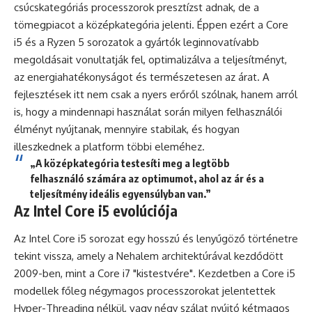
csúcskategóriás processzorok presztízst adnak, de a
tömegpiacot a középkategória jelenti. Éppen ezért a Core
i5 és a Ryzen 5 sorozatok a gyártók leginnovatívabb
megoldásait vonultatják fel, optimalizálva a teljesítményt,
az energiahatékonyságot és természetesen az árat. A
fejlesztések itt nem csak a nyers erőről szólnak, hanem arról
is, hogy a mindennapi használat során milyen felhasználói
élményt nyújtanak, mennyire stabilak, és hogyan
illeszkednek a platform többi eleméhez.
„A középkategória testesíti meg a legtöbb
felhasználó számára az optimumot, ahol az ár és a
teljesítmény ideális egyensúlyban van.”
Az Intel Core i5 evolúciója
Az Intel Core i5 sorozat egy hosszú és lenyűgöző történetre
tekint vissza, amely a Nehalem architektúrával kezdődött
2009-ben, mint a Core i7 "kistestvére". Kezdetben a Core i5
modellek főleg négymagos processzorokat jelentettek
Hyper-Threading nélkül, vagy négy szálat nyújtó kétmagos