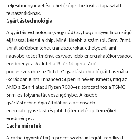
teljesítménynövelési lehetőséget biztosít a tapasztalt
felhasználóknak.
Gyártástechnológia
A gyártástechnológia (vagy nód) az, hogy milyen finomságú
eljárással készül a chip. Minél kisebb a szám (pl. 5nm, 7nm),
annál sűrűbben lehet tranzisztorokat elhelyezni, ami
nagyobb teljesítményt és/vagy jobb energiahatékonyságot
eredményez. Az Intel a 13. és 14. generációs
processzoraihoz az "Intel 7" gyártástechnológiát használja
(korábban 10nm Enhanced SuperFin néven ismert), míg az
AMD a Zen 4 alapú Ryzen 7000-es sorozatához a TSMC
5nm-es folyamatát veszi igénybe. A kisebb
gyártástechnológia általában alacsonyabb
energiafogyasztást és jobb hőtermelési jellemzőket
eredményez.
Cache méretek
A cache (gyorsítótár) a processzorba integrált rendkívül