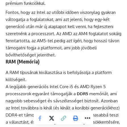
prémium funkciókkal.
Fontos, hogy az Intel az utóbbi időben viszonylag gyakran
váltogatja a foglalatokat, ami azt jelenti, hogy egy-két
generáció után már új alaplapot kell venni, ha fejleszteni
szeretnénk a processzort. Az AMD az AM4 foglalatot sokáig
fenntartotta, az AM5-tel pedig azt ígéri, hogy hosszú távon
támogatni fogja a platformot, ami jobb jövőbeli
bővíthetőséget jelenthet.
RAM (Memória)
A RAM típusának kiválasztása is befolyásolja a platform
költségeit.
A legújabb generációs Intel Core i5 és AMD Ryzen 5
processzorok egyaránt támogatják a
DDR5
memóriát, ami
nagyobb sebességet és sávszélességet biztosít. Azonban
az Intel továbbra is kínál (és kínált a korábbi generációkhoz)
DDR4-et támogató alaplapokat is, ami rugalmasabbá teszi
a választást, és lehetőséget ad a költségek csökkentésére,