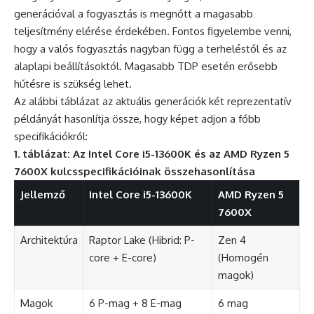
generációval a fogyasztás is megnőtt a magasabb
teljesítmény elérése érdekében. Fontos figyelembe venni,
hogy a valós fogyasztás nagyban függ a terheléstől és az
alaplapi beállításoktól. Magasabb TDP esetén erősebb
hűtésre is szükség lehet.
Az alábbi táblázat az aktuális generációk két reprezentatív
példányát hasonlítja össze, hogy képet adjon a főbb
specifikációkról:
1. táblázat: Az Intel Core i5-13600K és az AMD Ryzen 5
7600X kulcsspecifikációinak összehasonlítása
Jellemző
Intel Core i5-13600K
AMD Ryzen 5
7600X
Architektúra
Raptor Lake (Hibrid: P-
Zen 4
core + E-core)
(Homogén
magok)
Magok
6 P-mag + 8 E-mag
6 mag