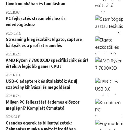
távoli munkában és tanulásban
2025.11.07.
PC fejlesztés streameléshez és
videóvágáshoz
2026.05.12.
Streaming kiegészítők: Elgato, capture
kártyák és a profi streamelés
2025.11.22.
AMD Ryzen 7 7800X3D specifikációk és ár/
érték: A legjobb gamer CPU?
2025.12.03.
USB-C adapterek és átalakítók: Az új
szabvány kihívásai és megoldásai
2025.11.22.
Milyen PC fejlesztést érdemes először
meglépni? Komplett útmutató
2026.04.18.
Csendes egerek és billentyűzetek:
Zajmentes munka a nyitott irodában