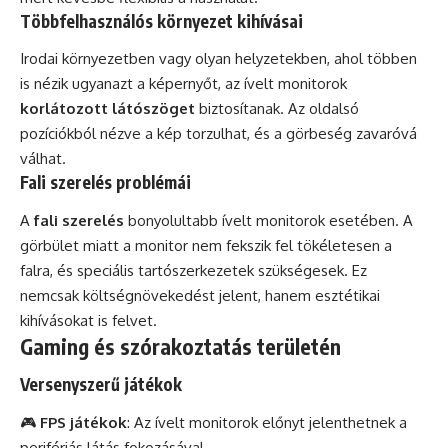
Többfelhasználós környezet kihívásai
Irodai környezetben vagy olyan helyzetekben, ahol többen
is nézik ugyanazt a képernyőt, az ívelt monitorok
korlátozott látószöget
biztosítanak. Az oldalsó
pozíciókból nézve a kép torzulhat, és a görbeség zavaróvá
válhat.
Fali szerelés problémái
A
fali szerelés
bonyolultabb ívelt monitorok esetében. A
görbület miatt a monitor nem fekszik fel tökéletesen a
falra, és speciális tartószerkezetek szükségesek. Ez
nemcsak költségnövekedést jelent, hanem esztétikai
kihívásokat is felvet.
Gaming és szórakoztatás területén
Versenyszerű játékok
🎮
FPS játékok
: Az ívelt monitorok előnyt jelenthetnek a
perifériás látás fokozásával