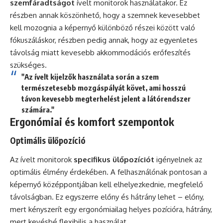
szemfáradtságot
ívelt monitorok használatakor. Ez
részben annak köszönhető, hogy a szemnek kevesebbet
kell mozognia a képernyő különböző részei között való
fókuszáláskor, részben pedig annak, hogy az egyenletes
távolság miatt kevesebb akkommodációs erőfeszítés
szükséges.
"Az ívelt kijelzők használata során a szem
természetesebb mozgáspályát követ, ami hosszú
távon kevesebb megterhelést jelent a látórendszer
számára."
Ergonómiai és komfort szempontok
Optimális ülőpozíció
Az ívelt monitorok
specifikus ülőpozíciót
igényelnek az
optimális élmény érdekében. A felhasználónak pontosan a
képernyő középpontjában kell elhelyezkednie, megfelelő
távolságban. Ez egyszerre előny és hátrány lehet – előny,
mert kényszerít egy ergonómiailag helyes pozícióra, hátrány,
mert kevésbé flexibilis a használat.