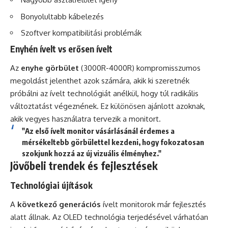
Bonyolultabb kábelezés
Szoftver kompatibilitási problémák
Enyhén ívelt vs erősen ívelt
Az
enyhe görbület
(3000R-4000R) kompromisszumos
megoldást jelenthet azok számára, akik ki szeretnék
próbálni az ívelt technológiát anélkül, hogy túl radikális
változtatást végeznének. Ez különösen ajánlott azoknak,
akik vegyes használatra tervezik a monitort.
"Az első ívelt monitor vásárlásánál érdemes a
mérsékeltebb görbülettel kezdeni, hogy fokozatosan
szokjunk hozzá az új vizuális élményhez."
Jövőbeli trendek és fejlesztések
Technológiai újítások
A
következő generációs
ívelt monitorok már fejlesztés
alatt állnak. Az OLED technológia terjedésével várhatóan