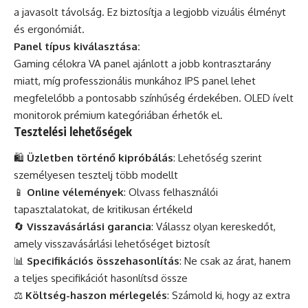
a javasolt távolság. Ez biztosítja a legjobb vizuális élményt
és ergonómiát.
Panel típus kiválasztása:
Gaming célokra VA panel ajánlott a jobb kontrasztarány
miatt, míg professzionális munkához IPS panel lehet
megfelelőbb a pontosabb színhűség érdekében. OLED ívelt
monitorok prémium kategóriában érhetők el.
Tesztelési lehetőségek
🛍️
Üzletben történő kipróbálás
: Lehetőség szerint
személyesen tesztelj több modellt
📱
Online vélemények
: Olvass felhasználói
tapasztalatokat, de kritikusan értékeld
🔄
Visszavásárlási garancia
: Válassz olyan kereskedőt,
amely visszavásárlási lehetőséget biztosít
📊
Specifikációs összehasonlítás
: Ne csak az árat, hanem
a teljes specifikációt hasonlítsd össze
⚖️
Költség-haszon mérlegelés
: Számold ki, hogy az extra