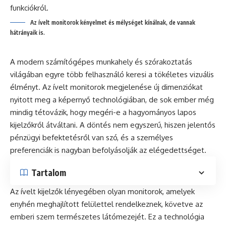
Az ívelt monitorok kényelmet és mélységet kínálnak, de vannak
hátrányaik is.
A modern számítógépes munkahely és szórakoztatás
világában egyre több felhasználó keresi a tökéletes vizuális
élményt. Az ívelt monitorok megjelenése új dimenziókat
nyitott meg a képernyő technológiában, de sok ember még
mindig tétovázik, hogy megéri-e a hagyományos lapos
kijelzőkről átváltani. A döntés nem egyszerű, hiszen jelentős
pénzügyi befektetésről van szó, és a személyes
preferenciák is nagyban befolyásolják az elégedettséget.
Tartalom
Az ívelt kijelzők lényegében olyan monitorok, amelyek
enyhén meghajlított felülettel rendelkeznek, követve az
emberi szem természetes látómezejét. Ez a technológia