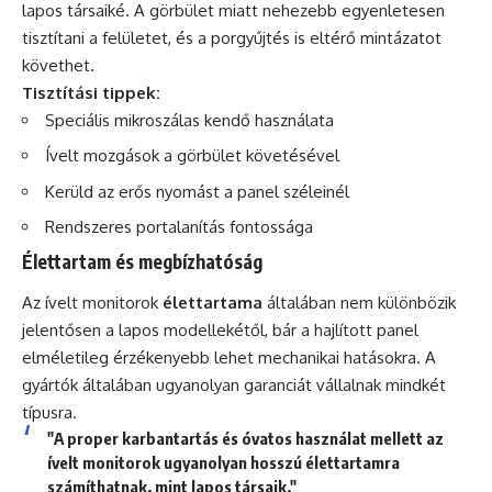
lapos társaiké. A görbület miatt nehezebb egyenletesen
tisztítani a felületet, és a porgyűjtés is eltérő mintázatot
követhet.
Tisztítási tippek:
Speciális mikroszálas kendő használata
Ívelt mozgások a görbület követésével
Kerüld az erős nyomást a panel széleinél
Rendszeres portalanítás fontossága
Élettartam és megbízhatóság
Az ívelt monitorok
élettartama
általában nem különbözik
jelentősen a lapos modellekétől, bár a hajlított panel
elméletileg érzékenyebb lehet mechanikai hatásokra. A
gyártók általában ugyanolyan garanciát vállalnak mindkét
típusra.
"A proper karbantartás és óvatos használat mellett az
ívelt monitorok ugyanolyan hosszú élettartamra
számíthatnak, mint lapos társaik."