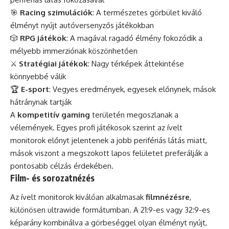
🎯
Racing szimulációk
: A természetes görbület kiváló
élményt nyújt autóversenyzős játékokban
🎲
RPG játékok
: A magával ragadó élmény fokozódik a
mélyebb immerziónak köszönhetően
⚔️
Stratégiai játékok
: Nagy térképek áttekintése
könnyebbé válik
🏆
E-sport
: Vegyes eredmények, egyesek előnynek, mások
hátránynak tartják
A
kompetitív gaming
területén megoszlanak a
vélemények. Egyes profi játékosok szerint az ívelt
monitorok előnyt jelentenek a jobb perifériás látás miatt,
mások viszont a megszokott lapos felületet preferálják a
pontosabb célzás érdekében.
Film- és sorozatnézés
Az ívelt monitorok kiválóan alkalmasak
filmnézésre
,
különösen ultrawide formátumban. A 21:9-es vagy 32:9-es
képarány kombinálva a görbeséggel olyan élményt nyújt,