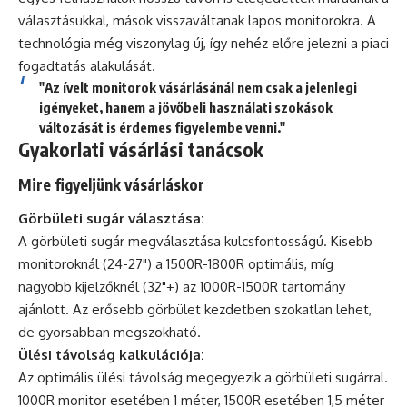
választásukkal, mások visszaváltanak lapos monitorokra. A
technológia még viszonylag új, így nehéz előre jelezni a piaci
fogadtatás alakulását.
"Az ívelt monitorok vásárlásánál nem csak a jelenlegi
igényeket, hanem a jövőbeli használati szokások
változását is érdemes figyelembe venni."
Gyakorlati vásárlási tanácsok
Mire figyeljünk vásárláskor
Görbületi sugár választása:
A görbületi sugár megválasztása kulcsfontosságú. Kisebb
monitoroknál (24-27") a 1500R-1800R optimális, míg
nagyobb kijelzőknél (32"+) az 1000R-1500R tartomány
ajánlott. Az erősebb görbület kezdetben szokatlan lehet,
de gyorsabban megszokható.
Ülési távolság kalkulációja:
Az optimális ülési távolság megegyezik a görbületi sugárral.
1000R monitor esetében 1 méter, 1500R esetében 1,5 méter