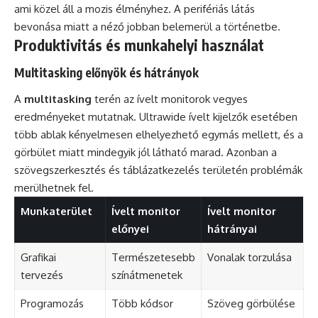
ami közel áll a mozis élményhez. A perifériás látás
bevonása miatt a néző jobban belemerül a történetbe.
Produktivitás és munkahelyi használat
Multitasking előnyök és hátrányok
A
multitasking
terén az ívelt monitorok vegyes
eredményeket mutatnak. Ultrawide ívelt kijelzők esetében
több ablak kényelmesen elhelyezhető egymás mellett, és a
görbület miatt mindegyik jól látható marad. Azonban a
szövegszerkesztés és táblázatkezelés területén problémák
merülhetnek fel.
Munkaterület
Ívelt monitor
Ívelt monitor
előnyei
hátrányai
Grafikai
Természetesebb
Vonalak torzulása
tervezés
színátmenetek
Programozás
Több kódsor
Szöveg görbülése