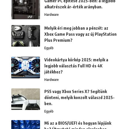
Gamer PC építése 2025-ben: a legjobb
alkatrészek ár-érték arányban.
Hardware
Melyik éri meg jobban a pénzét: az
Xbox Game Pass vagy az új PlayStation
Plus Premium?
Egyéb
Videokártya körkép 2025: melyik a
legjobb választás Full HD és 4K
játékhoz?
Hardware
PS5 vagy Xbox Series X? Segítünk
dönteni, melyik konzolt válaszd 2025-
ben.
Egyéb
Mi az a BIOS/UEFI és hogyan lépjünk