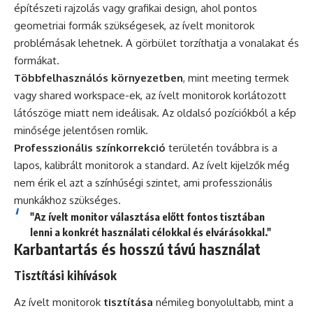
építészeti rajzolás vagy grafikai design, ahol pontos
geometriai formák szükségesek, az ívelt monitorok
problémásak lehetnek. A görbület torzíthatja a vonalakat és
formákat.
Többfelhasználós környezetben
, mint meeting termek
vagy shared workspace-ek, az ívelt monitorok korlátozott
látószöge miatt nem ideálisak. Az oldalsó pozíciókból a kép
minősége jelentősen romlik.
Professzionális színkorrekció
területén továbbra is a
lapos, kalibrált monitorok a standard. Az ívelt kijelzők még
nem érik el azt a színhűségi szintet, ami professzionális
munkákhoz szükséges.
"Az ívelt monitor választása előtt fontos tisztában
lenni a konkrét használati célokkal és elvárásokkal."
Karbantartás és hosszú távú használat
Tisztítási kihívások
Az ívelt monitorok
tisztítása
némileg bonyolultabb, mint a