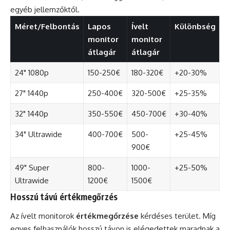
egyéb jellemzőktől.
Méret/Felbontás
Lapos
Ívelt
Különbség
monitor
monitor
átlagár
átlagár
24" 1080p
150-250€
180-320€
+20-30%
27" 1440p
250-400€
320-500€
+25-35%
32" 1440p
350-550€
450-700€
+30-40%
34" Ultrawide
400-700€
500-
+25-45%
900€
49" Super
800-
1000-
+25-50%
Ultrawide
1200€
1500€
Hosszú távú értékmegőrzés
Az ívelt monitorok
értékmegőrzése
kérdéses terület. Míg
egyes felhasználók hosszú távon is elégedettek maradnak a