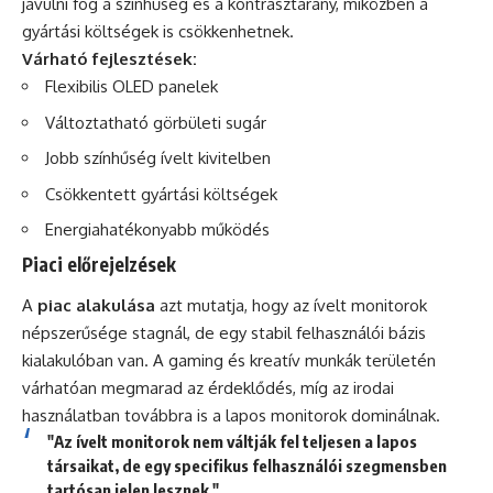
javulni fog a színhűség és a kontrasztarány, miközben a
gyártási költségek is csökkenhetnek.
Várható fejlesztések:
Flexibilis OLED panelek
Változtatható görbületi sugár
Jobb színhűség ívelt kivitelben
Csökkentett gyártási költségek
Energiahatékonyabb működés
Piaci előrejelzések
A
piac alakulása
azt mutatja, hogy az ívelt monitorok
népszerűsége stagnál, de egy stabil felhasználói bázis
kialakulóban van. A gaming és kreatív munkák területén
várhatóan megmarad az érdeklődés, míg az irodai
használatban továbbra is a lapos monitorok dominálnak.
"Az ívelt monitorok nem váltják fel teljesen a lapos
társaikat, de egy specifikus felhasználói szegmensben
tartósan jelen lesznek."