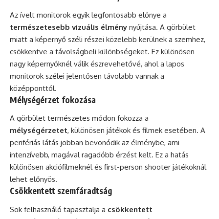
Az ívelt monitorok egyik legfontosabb előnye a
természetesebb vizuális élmény
nyújtása. A görbület
miatt a képernyő széli részei közelebb kerülnek a szemhez,
csökkentve a távolságbeli különbségeket. Ez különösen
nagy képernyőknél válik észrevehetővé, ahol a lapos
monitorok szélei jelentősen távolabb vannak a
középponttól.
Mélységérzet fokozása
A görbület természetes módon fokozza a
mélységérzetet
, különösen játékok és filmek esetében. A
perifériás látás jobban bevonódik az élménybe, ami
intenzívebb, magával ragadóbb érzést kelt. Ez a hatás
különösen akciófilmeknél és first-person shooter játékoknál
lehet előnyös.
Csökkentett szemfáradtság
Sok felhasználó tapasztalja a
csökkentett