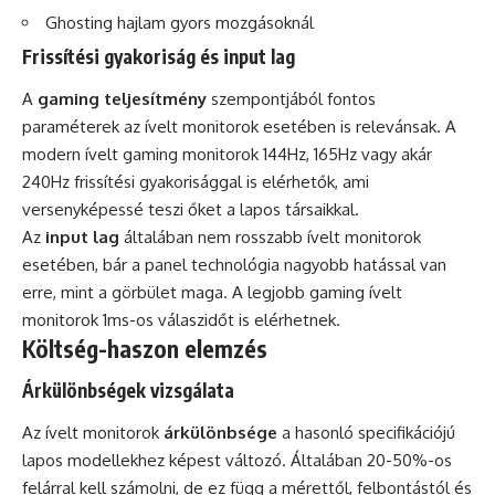
Ghosting hajlam gyors mozgásoknál
Frissítési gyakoriság és input lag
A
gaming teljesítmény
szempontjából fontos
paraméterek az ívelt monitorok esetében is relevánsak. A
modern ívelt gaming monitorok 144Hz, 165Hz vagy akár
240Hz frissítési gyakorisággal is elérhetők, ami
versenyképessé teszi őket a lapos társaikkal.
Az
input lag
általában nem rosszabb ívelt monitorok
esetében, bár a panel technológia nagyobb hatással van
erre, mint a görbület maga. A legjobb gaming ívelt
monitorok 1ms-os válaszidőt is elérhetnek.
Költség-haszon elemzés
Árkülönbségek vizsgálata
Az ívelt monitorok
árkülönbsége
a hasonló specifikációjú
lapos modellekhez képest változó. Általában 20-50%-os
felárral kell számolni, de ez függ a mérettől, felbontástól és