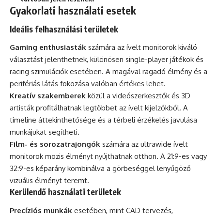
Gyakorlati használati esetek
Ideális felhasználási területek
Gaming enthusiasták
számára az ívelt monitorok kiváló
választást jelenthetnek, különösen single-player játékok és
racing szimulációk esetében. A magával ragadó élmény és a
perifériás látás fokozása valóban értékes lehet.
Kreatív szakemberek
közül a videószerkesztők és 3D
artisták profitálhatnak legtöbbet az ívelt kijelzőkből. A
timeline áttekinthetősége és a térbeli érzékelés javulása
munkájukat segítheti.
Film- és sorozatrajongók
számára az ultrawide ívelt
monitorok mozis élményt nyújthatnak otthon. A 21:9-es vagy
32:9-es képarány kombinálva a görbeséggel lenyűgöző
vizuális élményt teremt.
Kerülendő használati területek
Precíziós munkák
esetében, mint CAD tervezés,