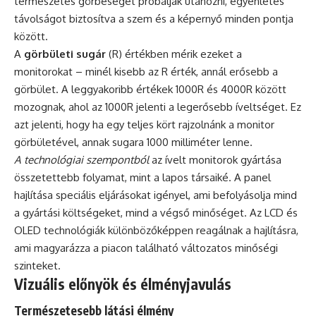
természetes görbeséget próbálják utánozni, egyenletes
távolságot biztosítva a szem és a képernyő minden pontja
között.
A
görbületi sugár
(R) értékben mérik ezeket a
monitorokat – minél kisebb az R érték, annál erősebb a
görbület. A leggyakoribb értékek 1000R és 4000R között
mozognak, ahol az 1000R jelenti a legerősebb íveltséget. Ez
azt jelenti, hogy ha egy teljes kört rajzolnánk a monitor
görbületével, annak sugara 1000 milliméter lenne.
A technológiai szempontból
az ívelt monitorok gyártása
összetettebb folyamat, mint a lapos társaiké. A panel
hajlítása speciális eljárásokat igényel, ami befolyásolja mind
a gyártási költségeket, mind a végső minőséget. Az LCD és
OLED technológiák különbözőképpen reagálnak a hajlításra,
ami magyarázza a piacon található változatos minőségi
szinteket.
Vizuális előnyök és élményjavulás
Természetesebb látási élmény