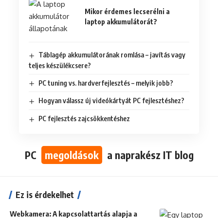
Mikor érdemes lecserélni a
laptop akkumulátorát?
Táblagép akkumulátorának romlása – javítás vagy
teljes készülékcsere?
PC tuning vs. hardverfejlesztés – melyik jobb?
Hogyan válassz új videókártyát PC fejlesztéshez?
PC fejlesztés zajcsökkentéshez
PC
megoldások
a naprakész IT blog
Ez is érdekelhet
Webkamera: A kapcsolattartás alapja a