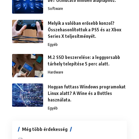
be? Útmutató minden alaplaphoz.
Software
Melyik a valóban erősebb konzol?
Összehasonlítottuk a PS5 és az Xbox
Series X teljesítményét.
Egyéb
M.2 SSD beszerelése: a leggyorsabb
tárhely telepítése 5 perc alatt.
Hardware
Hogyan futtass Windows programokat
Linux alatt? A Wine és a Bottles
használata.
Egyéb
Még több érdekesség