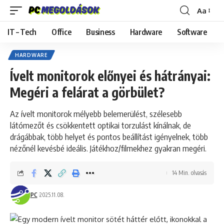
Aa
Font
Resizer
IT – Tech
Office
Business
Hardware
Software
HARDWARE
Ívelt monitorok előnyei és hátrányai:
Megéri a felárat a görbület?
Az ívelt monitorok mélyebb belemerülést, szélesebb
látómezőt és csökkentett optikai torzulást kínálnak, de
drágábbak, több helyet és pontos beállítást igényelnek, több
nézőnél kevésbé ideális. Játékhoz/filmekhez gyakran megéri.
14 Min. olvasás
PC
2025.11.08.