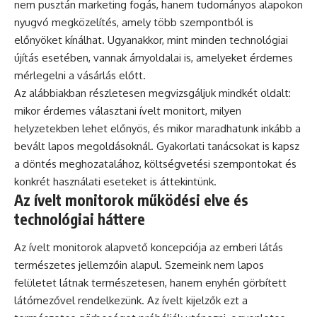
nem pusztán marketing fogás, hanem tudományos alapokon
nyugvó megközelítés, amely több szempontból is
előnyöket kínálhat. Ugyanakkor, mint minden technológiai
újítás esetében, vannak árnyoldalai is, amelyeket érdemes
mérlegelni a vásárlás előtt.
Az alábbiakban részletesen megvizsgáljuk mindkét oldalt:
mikor érdemes választani ívelt monitort, milyen
helyzetekben lehet előnyös, és mikor maradhatunk inkább a
bevált lapos megoldásoknál. Gyakorlati tanácsokat is kapsz
a döntés meghozatalához, költségvetési szempontokat és
konkrét használati eseteket is áttekintünk.
Az ívelt monitorok működési elve és
technológiai háttere
Az ívelt monitorok alapvető koncepciója az emberi látás
természetes jellemzőin alapul. Szemeink nem lapos
felületet látnak természetesen, hanem enyhén görbített
látómezővel rendelkezünk. Az ívelt kijelzők ezt a