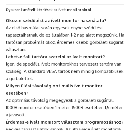
Gyakran ismételt kérdések az ívelt monitorokról
Okoz-e szédülést az ívelt monitor használata?
Az első használat során egyesek enyhe szédülést
tapasztalhatnak, de ez általában 1-2 nap alatt megszűnik. Ha
tartósan problémát okoz, érdemes kisebb görbületi sugarat
választani.
Lehet-e fali tartóra szerelni az ívelt monitort?
Igen, de speciális, ívelt monitorokhoz tervezett tartóra van
szükség. A standard VESA tartók nem mindig kompatibilisek
a görbülettel.
Milyen ülési távolság optimális ívelt monitor
esetében?
Az optimális távolság megegyezik a görbületi sugárral.
1000R monitor esetében 1 méter, 1500R esetében 1,5 méter
a javasolt.
Érdemes-e ívelt monitort választani programozáshoz?
Vegyes tapasztalatok vannak. Az ultrawide ívelt monitorok