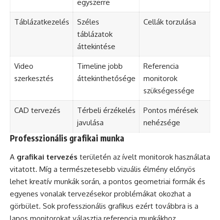
egyszerre
Táblázatkezelés
Széles
Cellák torzulása
táblázatok
áttekintése
Video
Timeline jobb
Referencia
szerkesztés
áttekinthetősége
monitorok
szükségessége
CAD tervezés
Térbeli érzékelés
Pontos mérések
javulása
nehézsége
Professzionális grafikai munka
A
grafikai tervezés
területén az ívelt monitorok használata
vitatott. Míg a természetesebb vizuális élmény előnyös
lehet kreatív munkák során, a pontos geometriai formák és
egyenes vonalak tervezésekor problémákat okozhat a
görbület. Sok professzionális grafikus ezért továbbra is a
lapos monitorokat választja referencia munkákhoz.