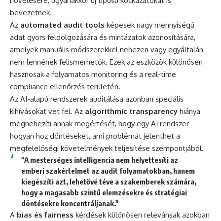
növelésére, ugyanakkor új típusú kockázatokat is
bevezetnek.
Az
automated audit tools
képesek nagy mennyiségű
adat gyors feldolgozására és mintázatok azonosítására,
amelyek manuális módszerekkel nehezen vagy egyáltalán
nem lennének felismerhetők. Ezek az eszközök különösen
hasznosak a folyamatos monitoring és a real-time
compliance ellenőrzés területén.
Az AI-alapú rendszerek auditálása azonban speciális
kihívásokat vet fel. Az
algorithmic transparency
hiánya
megnehezíti annak megértését, hogy egy AI rendszer
hogyan hoz döntéseket, ami problémát jelenthet a
megfelelőségi követelmények teljesítése szempontjából.
"A mesterséges intelligencia nem helyettesíti az
emberi szakértelmet az audit folyamatokban, hanem
kiegészíti azt, lehetővé téve a szakemberek számára,
hogy a magasabb szintű elemzésekre és stratégiai
döntésekre koncentráljanak."
A
bias és fairness
kérdések különösen relevánsak azokban