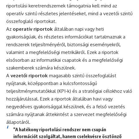
riportolási keretrendszernek támogatnia kell mind az
operatív szintű részletes jelentéseket, mind a vezetői szintű
összefoglaló riportokat.
Az
operatív riportok
általában napi vagy heti
gyakoriságúak, és részletes információkat tartalmaznak a
rendszerek teljesítményéről, biztonsági eseményekről,
valamint a megfelelőségi metrikákról. Ezek a riportok
elsősorban az informatikai csapatok és a megfelelőségi
szakemberek számára készülnek.
A
vezetői riportok
magasabb szintű összefoglalást
nyújtanak, középpontban a kulcsfontosságú
teljesítménymutatókkal (KPI-k) és a stratégiai célokhoz való
hozzájárulással. Ezek a riportok általában havi vagy
negyedéves gyakorisággal készülnek, és a felső vezetés
számára nyújtanak áttekintést a szervezet megfelelőségi
állapotáról.
"A hatékony riportolási rendszer nem csupán
információt szolgáltat, hanem cselekvésre ösztönző