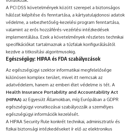
vonatkozik.
A PCI DSS követelmények között szerepel a biztonságos
hálózat kiépítése és fenntartása, a kártyatulajdonosi adatok
védelme, a sebezhetőség-kezelési program fenntartása,
valamint az erős hozzáférés-vezérlési intézkedések
implementálása. Ezek a követelmények részletes technikai
specifikációkat tartalmaznak a tűzfalak konfigurálásától
kezdve a titkosítási algoritmusokig.
Egészségügy: HIPAA és FDA szabályozások
Az egészségügyi szektor informatikai megfelelősége
különösen komplex terület, mivel itt nemcsak az
adatvédelem, hanem az emberi élet védelme is tét. A
Health Insurance Portability and Accountability Act
(HIPAA)
az Egyesült Államokban, míg Európában a GDPR
egészségügyi vonatkozásai szabályozzák a személyes
egészségügyi információk kezelését.
A HIPAA Security Rule konkrét technikai, adminisztratív és
fizikai biztonsági intézkedéseket ír elő az elektronikus