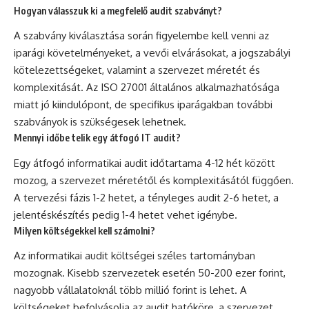
Hogyan válasszuk ki a megfelelő audit szabványt?
A szabvány kiválasztása során figyelembe kell venni az
iparági követelményeket, a vevői elvárásokat, a jogszabályi
kötelezettségeket, valamint a szervezet méretét és
komplexitását. Az ISO 27001 általános alkalmazhatósága
miatt jó kiindulópont, de specifikus iparágakban további
szabványok is szükségesek lehetnek.
Mennyi időbe telik egy átfogó IT audit?
Egy átfogó informatikai audit időtartama 4-12 hét között
mozog, a szervezet méretétől és komplexitásától függően.
A tervezési fázis 1-2 hetet, a tényleges audit 2-6 hetet, a
jelentéskészítés pedig 1-4 hetet vehet igénybe.
Milyen költségekkel kell számolni?
Az informatikai audit költségei széles tartományban
mozognak. Kisebb szervezetek esetén 50-200 ezer forint,
nagyobb vállalatoknál több millió forint is lehet. A
költségeket befolyásolja az audit hatóköre, a szervezet