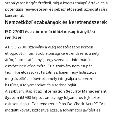
szabályszerűségét értékeli, míg a kockázatalapú értékelés a
potenciális fenyegetések és sebezhetőségek azonosítására
koncentrál.
Nemzetközi szabványok és keretrendszerek
ISO 27001 és az információbiztonság-irányítási
rendszer
Az ISO 27001 szabvány a világ legszélesebb körben
elfogadott információbiztonsági keretrendszere, amely
átfogó útmutatást nyújt egy szervezet információs
eszközeinek védelmére. Ez a szabvány nem csupán
technikai előírásokat tartalmaz, hanem egy holisztikus
megközelítést képvisel, amely integrálja a szervezeti
kultúrát, a folyamatokat és a technológiát.
A szabvány alapját az
Information Security Management
System (ISMS)
képezi, amely egy folyamatos fejlesztési
cikluson alapul. Ez a rendszer a Plan-Do-Check-Act (PDCA)
modellt követi, biztosítva ezzel a folyamatos javítást és