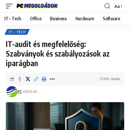
Aa
Font
Resizer
IT – Tech
Office
Business
Hardware
Software
IT – TECH
IT-audit és megfelelőség:
Szabványok és szabályozások az
iparágban
23 Min. olvasás
PC
2025.11.06.