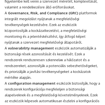
figyelembe kell venni a szervezet méretét, komplexitását,
valamint a rendelkezésre álló erőforrásokat.
A
Governance, Risk, and Compliance (GRC)
platformok
integrált megoldást nyújtanak a megfelelőségi
tevékenységek kezelésére. Ezek az eszközök
központosítják a kockázatkezelést, a megfelelőségi
monitoring és a jelentéskészítést, így átfogó képet
nyújtanak a szervezet megfelelőségi állapotáról.
A
vulnerability management
eszközök automatizálják a
biztonsági rések azonosítását és kezelését. Ezek a
rendszerek rendszeresen szkennelик a hálózatot és a
rendszereket, azonosítják a potenciális sebezhetőségeket,
és priorizálják a javítási tevékenységeket a kockázatok
mértéke alapján.
A
configuration management
eszközök biztosítják, hogy a
rendszerek konfigurációja megfeleljen a biztonsági
alapelveknek és a megfelelőségi követelményeknek. Ezek
az eszközök képesek automatikusan észlelni a konfigurációs