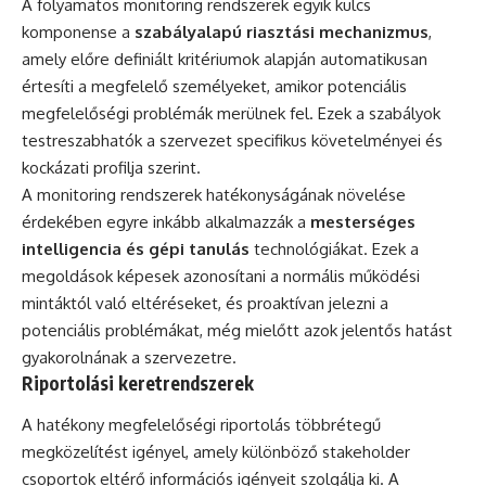
A folyamatos monitoring rendszerek egyik kulcs
komponense a
szabályalapú riasztási mechanizmus
,
amely előre definiált kritériumok alapján automatikusan
értesíti a megfelelő személyeket, amikor potenciális
megfelelőségi problémák merülnek fel. Ezek a szabályok
testreszabhatók a szervezet specifikus követelményei és
kockázati profilja szerint.
A monitoring rendszerek hatékonyságának növelése
érdekében egyre inkább alkalmazzák a
mesterséges
intelligencia és gépi tanulás
technológiákat. Ezek a
megoldások képesek azonosítani a normális működési
mintáktól való eltéréseket, és proaktívan jelezni a
potenciális problémákat, még mielőtt azok jelentős hatást
gyakorolnának a szervezetre.
Riportolási keretrendszerek
A hatékony megfelelőségi riportolás többrétegű
megközelítést igényel, amely különböző stakeholder
csoportok eltérő információs igényeit szolgálja ki. A