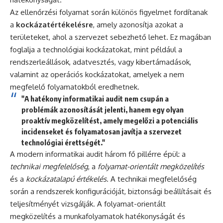
Az ellenőrzési folyamat során különös figyelmet fordítanak
a
kockázatértékelésre
, amely azonosítja azokat a
területeket, ahol a szervezet sebezhető lehet. Ez magában
foglalja a technológiai kockázatokat, mint például a
rendszerleállások, adatvesztés, vagy kibertámadások,
valamint az operációs kockázatokat, amelyek a nem
megfelelő folyamatokból eredhetnek.
"A hatékony informatikai audit nem csupán a
problémák azonosítását jelenti, hanem egy olyan
proaktív megközelítést, amely megelőzi a potenciális
incidenseket és folyamatosan javítja a szervezet
technológiai érettségét."
A modern informatikai audit három fő pillérre épül: a
technikai megfelelőség
, a
folyamat-orientált megközelítés
és a
kockázatalapú értékelés
. A technikai megfelelőség
során a rendszerek konfigurációját, biztonsági beállításait és
teljesítményét vizsgálják. A folyamat-orientált
megközelítés a munkafolyamatok hatékonyságát és