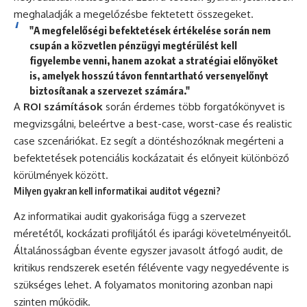
meghaladják a megelőzésbe fektetett összegeket.
"A megfelelőségi befektetések értékelése során nem
csupán a közvetlen pénzügyi megtérülést kell
figyelembe venni, hanem azokat a stratégiai előnyöket
is, amelyek hosszú távon fenntartható versenyelőnyt
biztosítanak a szervezet számára."
A
ROI számítások
során érdemes több forgatókönyvet is
megvizsgálni, beleértve a best-case, worst-case és realistic
case szcenáriókat. Ez segít a döntéshozóknak megérteni a
befektetések potenciális kockázatait és előnyeit különböző
körülmények között.
Milyen gyakran kell informatikai auditot végezni?
Az informatikai audit gyakorisága függ a szervezet
méretétől, kockázati profiljától és iparági követelményeitől.
Általánosságban évente egyszer javasolt átfogó audit, de
kritikus rendszerek esetén félévente vagy negyedévente is
szükséges lehet. A folyamatos monitoring azonban napi
szinten működik.