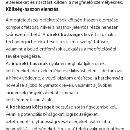
eltéréseket és riasztást küldeni a megfelelő személyeknek.
Költség-haszon elemzés
A megfelelőségi befektetések költség-haszon elemzése
komplex feladat, mivel a hasznok jelentős része nehezen
számszerűsíthető. A
direkt költségek
közé tartoznak a
technológiai befektetések, a szakmai szolgáltatások,
valamint a belső erőforrások allokálása a megfelelőségi
tevékenységekre.
Az
indirekt hasznok
gyakran meghaladják a direkt
költségeket, de ezek értékelése kihívást jelent. Ide tartozik
a hírnév védelme, a vevői bizalom erősítése, a hatékonyság
növelése a jobb folyamatok révén, valamint a jövőbeli
incidensek megelőzéséből származó
költségmegtakarítások.
A
kockázati költségek
becslése során figyelembe kell
venni a potenciális bírságokat, jogi költségeket,
üzletmenet-folytonossági veszteségeket, valamint a
helyreállítási költségeket. Ezek a tételek gyakran jelentősen