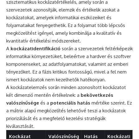
szisztematikus kockázatértékelés, amely során a
szervezetek azonosítják, elemzik és értékelik azokat a
kockázatokat, amelyek informatikai eszközeiket és
folyamataikat fenyegethetik. Ez a folyamat több lépcsős
megközelítést igényel, amely kombinálja a kvalitatív és
kvantitatív értékelési módszereket.
A
kockázatidentifikáció
során a szervezetek feltérképezik
informatikai környezetüket, beleértve a hardver és szoftver
komponenseket, az adatfolyamatokat, valamint az emberi
tényezőket. Ez a fázis kritikus fontosságú, mivel a fel nem
ismert kockázatok nem kezelhetők hatékonyan.
A kockázatelemzés során minden azonosított kockázatot
két dimenzió mentén értékelnek: a
bekövetkezés
valószínűsége
és a
potenciális hatás
mértéke szerint. Ez
a mátrix alapú megközelítés lehetővé teszi a kockázatok
priorizálását és a megfelelő kezelési stratégiák
kiválasztását.
Kockázat
Valószínűség
Hatás
Kockázati