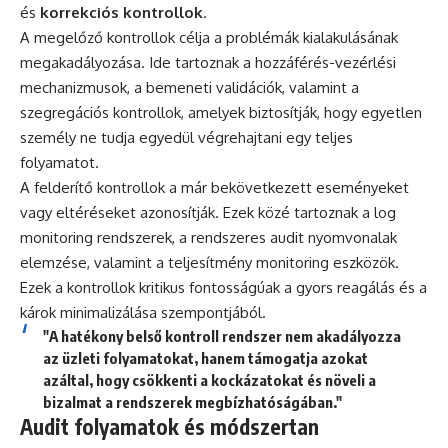
és
korrekciós kontrollok
.
A megelőző kontrollok célja a problémák kialakulásának
megakadályozása. Ide tartoznak a hozzáférés-vezérlési
mechanizmusok, a bemeneti validációk, valamint a
szegregációs kontrollok, amelyek biztosítják, hogy egyetlen
személy ne tudja egyedül végrehajtani egy teljes
folyamatot.
A felderítő kontrollok a már bekövetkezett eseményeket
vagy eltéréseket azonosítják. Ezek közé tartoznak a log
monitoring rendszerek, a rendszeres audit nyomvonalak
elemzése, valamint a teljesítmény monitoring eszközök.
Ezek a kontrollok kritikus fontosságúak a gyors reagálás és a
károk minimalizálása szempontjából.
"A hatékony belső kontroll rendszer nem akadályozza
az üzleti folyamatokat, hanem támogatja azokat
azáltal, hogy csökkenti a kockázatokat és növeli a
bizalmat a rendszerek megbízhatóságában."
Audit folyamatok és módszertan