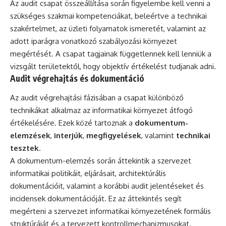
Az audit csapat összeállítása során figyelembe kell venni a
szükséges szakmai kompetenciákat, beleértve a technikai
szakértelmet, az üzleti folyamatok ismeretét, valamint az
adott iparágra vonatkozó szabályozási környezet
megértését. A csapat tagjainak függetlennek kell lenniük a
vizsgált területektől, hogy objektív értékelést tudjanak adni.
Audit végrehajtás és dokumentáció
Az audit végrehajtási fázisában a csapat különböző
technikákat alkalmaz az informatikai környezet átfogó
értékelésére. Ezek közé tartoznak a
dokumentum-
elemzések
,
interjúk
,
megfigyelések
, valamint
technikai
tesztek
.
A dokumentum-elemzés során áttekintik a szervezet
informatikai politikáit, eljárásait, architektúrális
dokumentációit, valamint a korábbi audit jelentéseket és
incidensek dokumentációját. Ez az áttekintés segít
megérteni a szervezet informatikai környezetének formális
struktúráját és a tervezett kontrollmechanizmusokat.