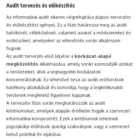
Audit tervezés és előkészítés
Az informatikai audit sikeres végrehajtása alapos tervezést
és előkészítést igényel. Ez a fázis határozza meg az audit
hatókörét, célkitűzéseit, valamint azokat a módszereket és
eszközöket, amelyeket az ellenőrzés során alkalmazni
fognak.
Az audit tervezés első lépése a
kockázat-alapú
megközelítés
alkalmazása, amely során azonosítják azokat
a területeket, ahol a legnagyobb kockázatok
koncentrálódnak. Ez lehetővé teszi az audit erőforrások
hatékony allokálását és biztosítja, hogy a legkritikusabb
területek megfelelő figyelmet kapjanak.
A tervezési fázis során meghatározzák az audit
kritériumokat, amelyek alapján értékelni fogják a szervezet
informatikai környezetét. Ezek a kritériumok lehetnek
jogszabályi előírások, iparági szabványok, vagy a szervezet
belső politikái és eljárásai.