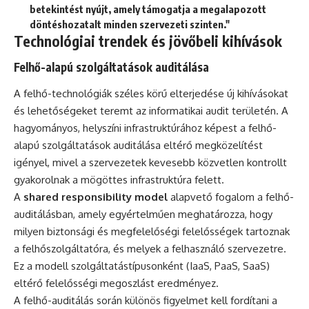
betekintést nyújt, amely támogatja a megalapozott
döntéshozatalt minden szervezeti szinten."
Technológiai trendek és jövőbeli kihívások
Felhő-alapú szolgáltatások auditálása
A felhő-technológiák széles körű elterjedése új kihívásokat
és lehetőségeket teremt az informatikai audit területén. A
hagyományos, helyszíni infrastruktúrához képest a felhő-
alapú szolgáltatások auditálása eltérő megközelítést
igényel, mivel a szervezetek kevesebb közvetlen kontrollt
gyakorolnak a mögöttes infrastruktúra felett.
A
shared responsibility model
alapvető fogalom a felhő-
auditálásban, amely egyértelműen meghatározza, hogy
milyen biztonsági és megfelelőségi felelősségek tartoznak
a felhőszolgáltatóra, és melyek a felhasználó szervezetre.
Ez a modell szolgáltatástípusonként (IaaS, PaaS, SaaS)
eltérő felelősségi megoszlást eredményez.
A felhő-auditálás során különös figyelmet kell fordítani a