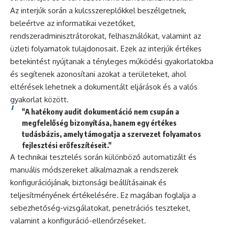
Az interjúk során a kulcsszereplőkkel beszélgetnek,
beleértve az informatikai vezetőket,
rendszeradminisztrátorokat, felhasználókat, valamint az
üzleti folyamatok tulajdonosait. Ezek az interjúk értékes
betekintést nyújtanak a tényleges működési gyakorlatokba
és segítenek azonosítani azokat a területeket, ahol
eltérések lehetnek a dokumentált eljárások és a valós
gyakorlat között.
"A hatékony audit dokumentáció nem csupán a
megfelelőség bizonyítása, hanem egy értékes
tudásbázis, amely támogatja a szervezet folyamatos
fejlesztési erőfeszítéseit."
A technikai tesztelés során különböző automatizált és
manuális módszereket alkalmaznak a rendszerek
konfigurációjának, biztonsági beállításainak és
teljesítményének értékelésére. Ez magában foglalja a
sebezhetőség-vizsgálatokat, penetrációs teszteket,
valamint a konfiguráció-ellenőrzéseket.