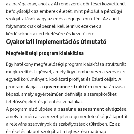
az iparágakban, ahol az AI rendszerek döntései közvetlenül
befolyásolják az emberek életét, mint például a pénzügyi
szolgáltatások vagy az egészségügy területén. Az audit
folyamatoknak képesnek kell lenniük ezeknek a
kérdéseknek az értékelésére és kezelésére.
Gyakorlati implementációs útmutató
Megfelelőségi program kialakítása
Egy hatékony megfelelőségi program kialakítása strukturált
megközelítést igényel, amely figyelembe veszi a szervezet
egyedi körülményeit, kockázati profilját és üzleti céljait. A
program alapjait a
governance struktúra
meghatározása
képezi, amely egyértelműen definiálja a szerepköröket,
felelősségeket és jelentési vonalakat.
A program első lépése a
baseline assessment
elvégzése,
amely felmérι a szervezet jelenlegi megfelelőségi állapotát
a releváns szabványok és szabályozások tükrében. Ez az
értékelés alapot szolgáltat a fejlesztési roadmap