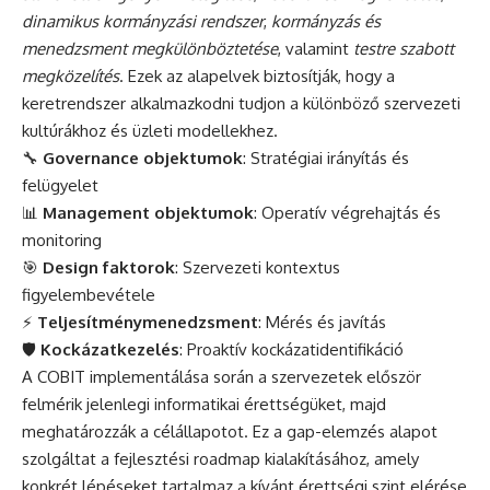
dinamikus kormányzási rendszer
,
kormányzás és
menedzsment megkülönböztetése
, valamint
testre szabott
megközelítés
. Ezek az alapelvek biztosítják, hogy a
keretrendszer alkalmazkodni tudjon a különböző szervezeti
kultúrákhoz és üzleti modellekhez.
🔧
Governance objektumok
: Stratégiai irányítás és
felügyelet
📊
Management objektumok
: Operatív végrehajtás és
monitoring
🎯
Design faktorok
: Szervezeti kontextus
figyelembevétele
⚡
Teljesítménymenedzsment
: Mérés és javítás
🛡️
Kockázatkezelés
: Proaktív kockázatidentifikáció
A COBIT implementálása során a szervezetek először
felmérik jelenlegi informatikai érettségüket, majd
meghatározzák a célállapotot. Ez a gap-elemzés alapot
szolgáltat a fejlesztési roadmap kialakításához, amely
konkrét lépéseket tartalmaz a kívánt érettségi szint elérése