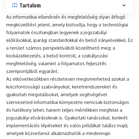
Tartalom
Az informatikai ellenőrzés és megfelelőség olyan átfogó
megközelítést jelent, amely biztosítja, hogy a technológiai
folyamatok összhangban legyenek a jogszabályi
előírásokkal, iparági standardokkal és belső irányelvekkel. Ez
a terület számos perspektívából közelíthető meg: a
kockázatkezelés, a belső kontroll, a szabályozási
megfelelőség, valamint a folyamatos fejlesztés
szempontjából egyaránt.
Az elkövetkezőkben részletesen megismerheted azokat a
kulcsfontosságú szabványokat, keretrendszereket és
gyakorlati megoldásokat, amelyek segítségével
szervezeted informatikai környezete nemcsak biztonságos
és hatékony lehet, hanem teljes mértékben megfelel a
jogszabályi elvárásoknak is. Gyakorlati tanácsokat, konkrét
implementációs lépéseket és valós példákat találsz majd,
amelyek közvetlenül alkalmazhatók a mindennapi