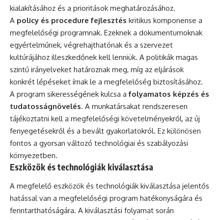
kialakításához és a prioritások meghatározásához.
A
policy és procedure fejlesztés
kritikus komponense a
megfelelőségi programnak. Ezeknek a dokumentumoknak
egyértelműnek, végrehajthatónak és a szervezet
kultúrájához illeszkedőnek kell lenniük. A politikák magas
szintű irányelveket határoznak meg, míg az eljárások
konkrét lépéseket írnak le a megfelelőség biztosításához.
A program sikerességének kulcsa a
folyamatos képzés és
tudatosságnövelés
. A munkatársakat rendszeresen
tájékoztatni kell a megfelelőségi követelményekről, az új
fenyegetésekről és a bevált gyakorlatokról. Ez különösen
fontos a gyorsan változó technológiai és szabályozási
környezetben.
Eszközök és technológiák kiválasztása
A megfelelő eszközök és technológiák kiválasztása jelentős
hatással van a megfelelőségi program hatékonyságára és
fenntarthatóságára. A kiválasztási folyamat során