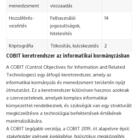
menedzsment
visszaadás
Hozzáférés-
Felhasználói
14
vezérlés
jogosultságok,
hitelesítés
Kriptográfia
Titkosítás, kulcskezelés
2
COBIT keretrendszer az informatikai kormányzásban
A COBIT (Control Objectives for Information and Related
Technologies) egy átfogó keretrendszer, amely az
informatikai kormányzás és menedzsment területén nyújt
útmutatást. Ez a keretrendszer különösen hasznos azoknak
a szervezeteknek, amelyek komplex informatikai
környezettel rendelkeznek, és szükségük van egy strukturált
megközelítésre a technológiai befektetések értékének
maximalizálására.
A COBIT legújabb verziója, a COBIT 2019, öt alapelvre épül:
stakeholder igények kielégítése
,
holisztikus megközelítés
,