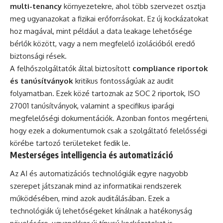
multi-tenancy
környezetekre, ahol több szervezet osztja
meg ugyanazokat a fizikai erőforrásokat. Ez új kockázatokat
hoz magával, mint például a data leakage lehetősége
bérlők között, vagy a nem megfelelő izolációból eredő
biztonsági rések.
A felhőszolgáltatók által biztosított
compliance riportok
és tanúsítványok
kritikus fontosságúak az audit
folyamatban. Ezek közé tartoznak az SOC 2 riportok, ISO
27001 tanúsítványok, valamint a specifikus iparági
megfelelőségi dokumentációk. Azonban fontos megérteni,
hogy ezek a dokumentumok csak a szolgáltató felelősségi
körébe tartozó területeket fedik le.
Mesterséges intelligencia és automatizáció
Az AI és automatizációs technológiák egyre nagyobb
szerepet játszanak mind az informatikai rendszerek
működésében, mind azok auditálásában. Ezek a
technológiák új lehetőségeket kínálnak a hatékonyság