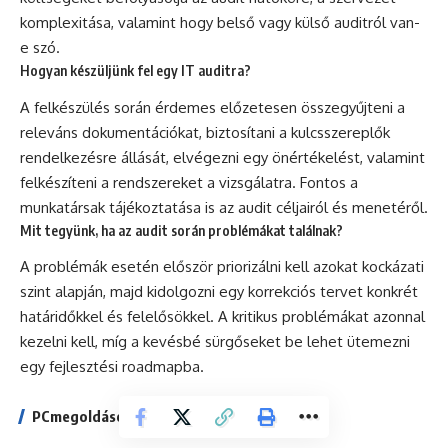
komplexitása, valamint hogy belső vagy külső auditról van-
e szó.
Hogyan készüljünk fel egy IT auditra?
A felkészülés során érdemes előzetesen összegyűjteni a
releváns dokumentációkat, biztosítani a kulcsszereplők
rendelkezésre állását, elvégezni egy önértékelést, valamint
felkészíteni a rendszereket a vizsgálatra. Fontos a
munkatársak tájékoztatása is az audit céljairól és menetéről.
Mit tegyünk, ha az audit során problémákat találnak?
A problémák esetén először priorizálni kell azokat kockázati
szint alapján, majd kidolgozni egy korrekciós tervet konkrét
határidőkkel és felelősökkel. A kritikus problémákat azonnal
kezelni kell, míg a kevésbé sürgőseket be lehet ütemezni
egy fejlesztési roadmapba.
PCmegoldások