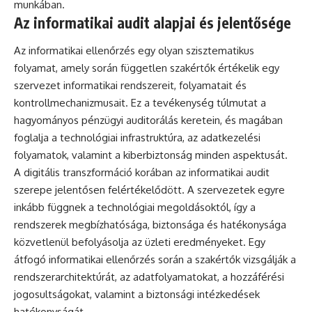
munkában.
Az informatikai audit alapjai és jelentősége
Az informatikai ellenőrzés egy olyan szisztematikus
folyamat, amely során független szakértők értékelik egy
szervezet informatikai rendszereit, folyamatait és
kontrollmechanizmusait. Ez a tevékenység túlmutat a
hagyományos pénzügyi auditorálás keretein, és magában
foglalja a technológiai infrastruktúra, az adatkezelési
folyamatok, valamint a kiberbiztonság minden aspektusát.
A digitális transzformáció korában az informatikai audit
szerepe jelentősen felértékelődött. A szervezetek egyre
inkább függnek a technológiai megoldásoktól, így a
rendszerek megbízhatósága, biztonsága és hatékonysága
közvetlenül befolyásolja az üzleti eredményeket. Egy
átfogó informatikai ellenőrzés során a szakértők vizsgálják a
rendszerarchitektúrát, az adatfolyamatokat, a hozzáférési
jogosultságokat, valamint a biztonsági intézkedések
hatékonyságát.