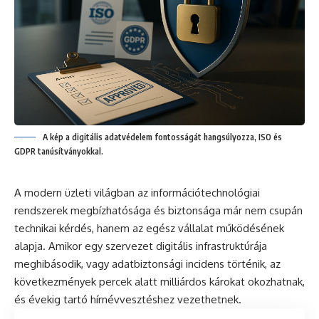
A kép a digitális adatvédelem fontosságát hangsúlyozza, ISO és
GDPR tanúsítványokkal.
A modern üzleti világban az információtechnológiai
rendszerek megbízhatósága és biztonsága már nem csupán
technikai kérdés, hanem az egész vállalat működésének
alapja. Amikor egy szervezet digitális infrastruktúrája
meghibásodik, vagy adatbiztonsági incidens történik, az
következmények percek alatt milliárdos károkat okozhatnak,
és évekig tartó hírnévvesztéshez vezethetnek.