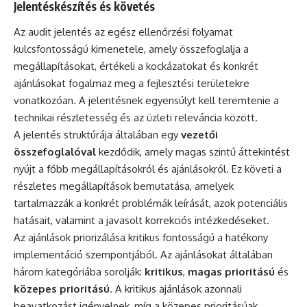
Jelentéskészítés és követés
Az audit jelentés az egész ellenőrzési folyamat
kulcsfontosságú kimenetele, amely összefoglalja a
megállapításokat, értékeli a kockázatokat és konkrét
ajánlásokat fogalmaz meg a fejlesztési területekre
vonatkozóan. A jelentésnek egyensúlyt kell teremtenie a
technikai részletesség és az üzleti releváncia között.
A jelentés struktúrája általában egy
vezetői
összefoglalóval
kezdődik, amely magas szintű áttekintést
nyújt a főbb megállapításokról és ajánlásokról. Ez követi a
részletes megállapítások bemutatása, amelyek
tartalmazzák a konkrét problémák leírását, azok potenciális
hatásait, valamint a javasolt korrekciós intézkedéseket.
Az ajánlások priorizálása kritikus fontosságú a hatékony
implementáció szempontjából. Az ajánlásokat általában
három kategóriába sorolják:
kritikus
,
magas prioritású
és
közepes prioritású
. A kritikus ajánlások azonnali
beavatkozást igényelnek, míg a közepes prioritásúak