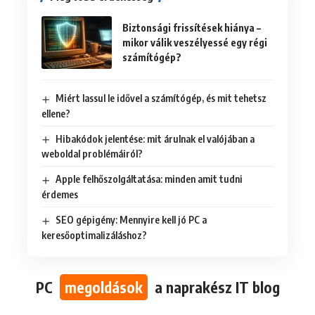
Biztonsági frissítések hiánya –
mikor válik veszélyessé egy régi
számítógép?
Miért lassul le idővel a számítógép, és mit tehetsz
ellene?
Hibakódok jelentése: mit árulnak el valójában a
weboldal problémáiról?
Apple felhőszolgáltatása: minden amit tudni
érdemes
SEO gépigény: Mennyire kell jó PC a
keresőoptimalizáláshoz?
PC
megoldások
a naprakész IT blog