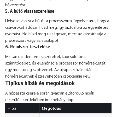
hővezetést.
5. A hűtő visszaszerelése
Helyezd vissza a hűtőt a processzorra, ügyelve arra, hogy a
csavarokat átlósan húzd meg, így biztosítva az egyenletes
nyomást. Ne húzd meg túlságosan, mert az károsíthatja a
processzort vagy az alaplapot.
6. Rendszer tesztelése
Miután mindent visszaszereltél, kapcsold be a
számítógépet, és ellenőrizd a processzor hőmérsékletét
egy monitoring szoftverrel. Az újrapasztázás után a
hőmérsékletnek észrevehetően csökkennie kell.
Tipikus hibák és megoldások
A hőpaszta cseréje során gyakran előforduló hibák
elkerülése érdekében íme néhány tipp:
Hiba
Megoldás