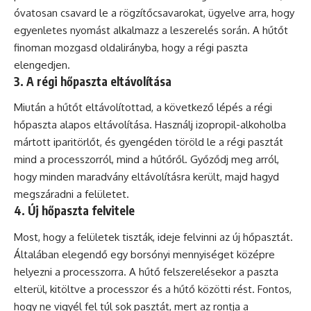
óvatosan csavard le a rögzítőcsavarokat, ügyelve arra, hogy
egyenletes nyomást alkalmazz a leszerelés során. A hűtőt
finoman mozgasd oldalirányba, hogy a régi paszta
elengedjen.
3. A régi hőpaszta eltávolítása
Miután a hűtőt eltávolítottad, a következő lépés a régi
hőpaszta alapos eltávolítása. Használj izopropil-alkoholba
mártott iparitörlőt, és gyengéden töröld le a régi pasztát
mind a processzorról, mind a hűtőről. Győződj meg arról,
hogy minden maradvány eltávolításra került, majd hagyd
megszáradni a felületet.
4. Új hőpaszta felvitele
Most, hogy a felületek tiszták, ideje felvinni az új hőpasztát.
Általában elegendő egy borsónyi mennyiséget középre
helyezni a processzorra. A hűtő felszerelésekor a paszta
elterül, kitöltve a processzor és a hűtő közötti rést. Fontos,
hogy ne vigyél fel túl sok pasztát, mert az rontja a