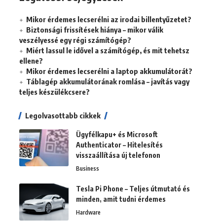
Mikor érdemes lecserélni az irodai billentyűzetet?
Biztonsági frissítések hiánya – mikor válik
veszélyessé egy régi számítógép?
Miért lassul le idővel a számítógép, és mit tehetsz
ellene?
Mikor érdemes lecserélni a laptop akkumulátorát?
Táblagép akkumulátorának romlása – javítás vagy
teljes készülékcsere?
Legolvasottabb cikkek
Ügyfélkapu+ és Microsoft
Authenticator – Hitelesítés
visszaállítása új telefonon
Business
Tesla Pi Phone – Teljes útmutató és
minden, amit tudni érdemes
Hardware