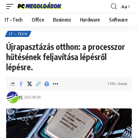
Aa
Font
Resizer
IT – Tech
Office
Business
Hardware
Software
IT – TECH
Újrapasztázás otthon: a processzor
hűtésének feljavítása lépésről
lépésre.
5 Min. olvasás
PC
2025.08.09.