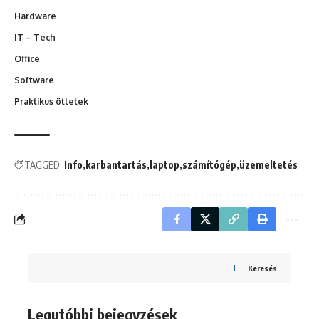
Hardware
IT – Tech
Office
Software
Praktikus ötletek
TAGGED:
Info
karbantartás
laptop
számítógép
üzemeltetés
Keresés
Legutóbbi bejegyzések