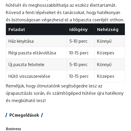
hűtését és meghosszabbíthatja az eszköz élettartamát.
Kövesd a fenti lépéseket és tanácsokat, hogy hatékonyan
és biztonságosan végezhesd el a hőpaszta cseréjét otthon.
Feladat
Időigény
Nehézség
Ház kinyitása
5-10 perc
Könnyű
Régi paszta eltávolítása
10-15 perc
Közepes
Új paszta felvitele
5-10 perc
Könnyű
Hűtő visszaszerelése
10-15 perc
Közepes
Reméljük, hogy útmutatónk segítségedre lesz az
újrapasztázás során, és számítógéped hűtése újra hatékony
és megbízható lesz!
PCmegoldások
Business