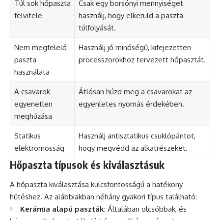
Túl sok hőpaszta
Csak egy borsónyi mennyiséget
felvitele
használj, hogy elkerüld a paszta
túlfolyását.
Nem megfelelő
Használj jó minőségű, kifejezetten
paszta
processzorokhoz tervezett hőpasztát.
használata
A csavarok
Átlósan húzd meg a csavarokat az
egyenetlen
egyenletes nyomás érdekében.
meghúzása
Statikus
Használj antisztatikus csuklópántot,
elektromosság
hogy megvédd az alkatrészeket.
Hőpaszta típusok és kiválasztásuk
A hőpaszta kiválasztása kulcsfontosságú a hatékony
hűtéshez. Az alábbiakban néhány gyakori típus található:
Kerámia alapú paszták
: Általában olcsóbbak, és