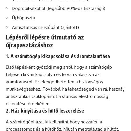
Izopropil-alkohol (legalább 90%-os tisztaságú)
Új hőpaszta
Antisztatikus csuklópánt (ajánlott)
Lépésről lépésre útmutató az
újrapasztázáshoz
1. A számítógép kikapcsolása és áramtalanítása
Első lépésként győződj meg arról, hogy a számítógép
teljesen ki van kapcsolva és le van választva az
áramforrásról. Ez elengedhetetlen a biztonságos
munkavégzéshez. Továbbá, ha lehetőséged van rá, használj
antisztatikus csuklópántot a statikus elektromosság
elkerülése érdekében.
2. Ház kinyitása és hűtő leszerelése
A számítógépházat ki kell nyitni, hogy hozzáférj a
processzorhoz és a hűtőhöz. Miután megtaláltad a hűtőt,