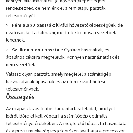
könnyen alkalmazhatók. Jó hővezetőképességgel
rendelkeznek, de nem érik el a fém alapú paszták
teljesítményét.
Fém alapú paszták
: Kiváló hővezetőképességűek, de
óvatosan kell alkalmazni, mert elektromosan vezetőek
lehetnek.
Szilikon alapú paszták
: Gyakran használtak, és
általános célokra megfelelők. Könnyen használhatóak és
nem vezetőek.
Válassz olyan pasztát, amely megfelel a számítógép
használatának típusának és az elérni kívánt hűtési
teljesítménynek.
Összegzés
Az újrapasztázás fontos karbantartási feladat, amelyet
időről időre el kell végezni a számítógép optimális
teljesítménye érdekében. A megfelelő hőpaszta használata
és a precíz munkavégzés jelentősen javíthatja a processzor