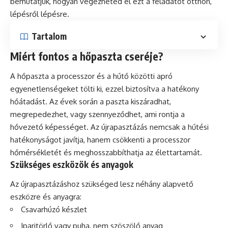
bemutatjuk, hogyan végezheted el ezt a feladatot otthon,
lépésről lépésre.
Tartalom
Miért fontos a hőpaszta cseréje?
A hőpaszta a processzor és a hűtő közötti apró
egyenetlenségeket tölti ki, ezzel biztosítva a hatékony
hőátadást. Az évek során a paszta kiszáradhat,
megrepedezhet, vagy szennyeződhet, ami rontja a
hővezető képességet. Az újrapasztázás nemcsak a hűtési
hatékonyságot javítja, hanem csökkenti a processzor
hőmérsékletét és meghosszabbíthatja az élettartamát.
Szükséges eszközök és anyagok
Az újrapasztázáshoz szükséged lesz néhány alapvető
eszközre és anyagra:
Csavarhúzó készlet
Iparitörlő vagy puha, nem szöszölő anyag