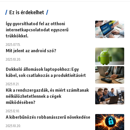
Ez is érdekelhet
Így gyorsíthatod fel az otthoni
internetkapcsolatodat egyszerű
trükkökkel.
2025.07.15.
Mit jelent az android szó?
2025.10.20.
Dokkoló állomások laptopokhoz: Egy
kábel, sok csatlakozás a produktivitásért
2025.11.21.
Kik a rendszergazdák, és miért számítanak
nélkülözhetetlennek a cégek
működésében?
2025.12.10.
A kiberbűnözés robbanásszerű növekedése
2025.10.20.