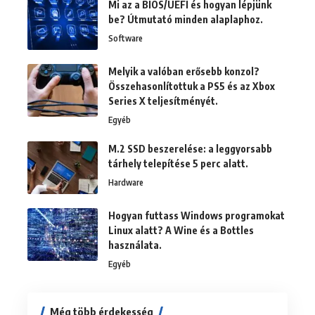
Mi az a BIOS/UEFI és hogyan lépjünk
be? Útmutató minden alaplaphoz.
Software
Melyik a valóban erősebb konzol?
Összehasonlítottuk a PS5 és az Xbox
Series X teljesítményét.
Egyéb
M.2 SSD beszerelése: a leggyorsabb
tárhely telepítése 5 perc alatt.
Hardware
Hogyan futtass Windows programokat
Linux alatt? A Wine és a Bottles
használata.
Egyéb
Még több érdekesség