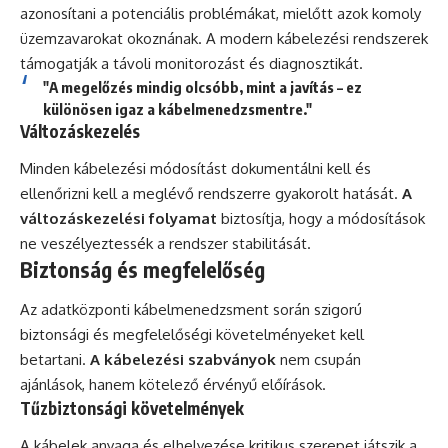
azonosítani a potenciális problémákat, mielőtt azok komoly
üzemzavarokat okoznának. A modern kábelezési rendszerek
támogatják a távoli monitorozást és diagnosztikát.
"A megelőzés mindig olcsóbb, mint a javítás – ez
különösen igaz a kábelmenedzsmentre."
Változáskezelés
Minden kábelezési módosítást dokumentálni kell és
ellenőrizni kell a meglévő rendszerre gyakorolt hatását.
A
változáskezelési folyamat
biztosítja, hogy a módosítások
ne veszélyeztessék a rendszer stabilitását.
Biztonság és megfelelőség
Az adatközponti kábelmenedzsment során szigorú
biztonsági és megfelelőségi követelményeket kell
betartani.
A kábelezési szabványok
nem csupán
ajánlások, hanem kötelező érvényű előírások.
Tűzbiztonsági követelmények
A kábelek anyaga és elhelyezése kritikus szerepet játszik a