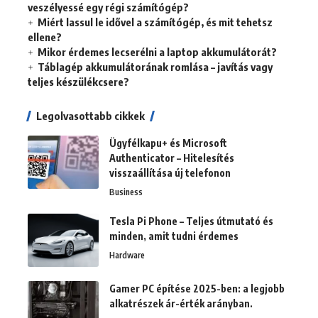
veszélyessé egy régi számítógép?
Miért lassul le idővel a számítógép, és mit tehetsz
ellene?
Mikor érdemes lecserélni a laptop akkumulátorát?
Táblagép akkumulátorának romlása – javítás vagy
teljes készülékcsere?
Legolvasottabb cikkek
Ügyfélkapu+ és Microsoft
Authenticator – Hitelesítés
visszaállítása új telefonon
Business
Tesla Pi Phone – Teljes útmutató és
minden, amit tudni érdemes
Hardware
Gamer PC építése 2025-ben: a legjobb
alkatrészek ár-érték arányban.