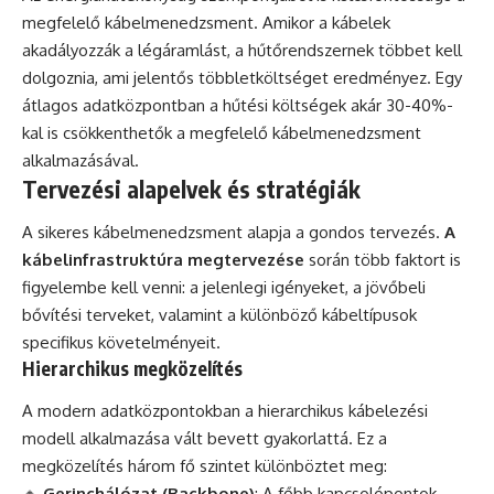
megfelelő kábelmenedzsment. Amikor a kábelek
akadályozzák a légáramlást, a hűtőrendszernek többet kell
dolgoznia, ami jelentős többletköltséget eredményez. Egy
átlagos adatközpontban a hűtési költségek akár 30-40%-
kal is csökkenthetők a megfelelő kábelmenedzsment
alkalmazásával.
Tervezési alapelvek és stratégiák
A sikeres kábelmenedzsment alapja a gondos tervezés.
A
kábelinfrastruktúra megtervezése
során több faktort is
figyelembe kell venni: a jelenlegi igényeket, a jövőbeli
bővítési terveket, valamint a különböző kábeltípusok
specifikus követelményeit.
Hierarchikus megközelítés
A modern adatközpontokban a hierarchikus kábelezési
modell alkalmazása vált bevett gyakorlattá. Ez a
megközelítés három fő szintet különböztet meg:
🔸
Gerinchálózat (Backbone)
: A főbb kapcsolópontok