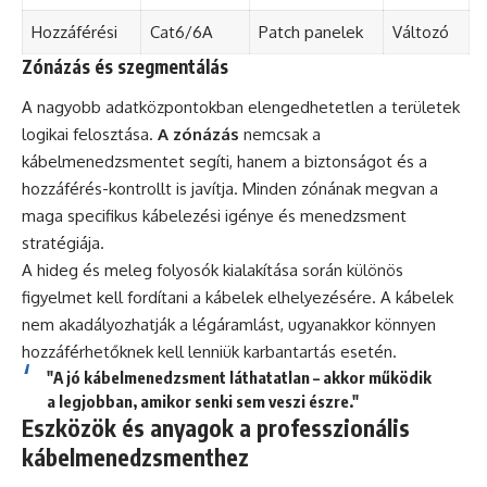
Hozzáférési
Cat6/6A
Patch panelek
Változó
Zónázás és szegmentálás
A nagyobb adatközpontokban elengedhetetlen a területek
logikai felosztása.
A zónázás
nemcsak a
kábelmenedzsmentet segíti, hanem a biztonságot és a
hozzáférés-kontrollt is javítja. Minden zónának megvan a
maga specifikus kábelezési igénye és menedzsment
stratégiája.
A hideg és meleg folyosók kialakítása során különös
figyelmet kell fordítani a kábelek elhelyezésére. A kábelek
nem akadályozhatják a légáramlást, ugyanakkor könnyen
hozzáférhetőknek kell lenniük karbantartás esetén.
"A jó kábelmenedzsment láthatatlan – akkor működik
a legjobban, amikor senki sem veszi észre."
Eszközök és anyagok a professzionális
kábelmenedzsmenthez