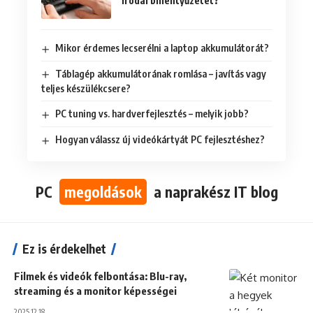
irodai billentyűzetet?
Mikor érdemes lecserélni a laptop akkumulátorát?
Táblagép akkumulátorának romlása – javítás vagy
teljes készülékcsere?
PC tuning vs. hardverfejlesztés – melyik jobb?
Hogyan válassz új videókártyát PC fejlesztéshez?
PC
megoldások
a naprakész IT blog
Ez is érdekelhet
Filmek és videók felbontása: Blu-ray,
streaming és a monitor képességei
2025.12.18.