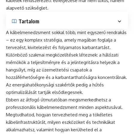
kábelek rendszerezett elhelyezése már nem luxus, hanem
alapvető szükséglet.
Tartalom
A kábelmenedzsment sokkal több, mint egyszerű rendrakás
– ez egy komplex stratégia, amely magában foglalja a
tervezést, kivitelezést és folyamatos karbantartást.
Különböző szakmai megközelítések léteznek: a hálózati
mérnökök a teljesítményre és a jelintegritásra helyezik a
hangsúlyt, míg az üzemeltetési csapatok a
hozzáférhetőségre és a karbantarthatóságra koncentrálnak.
Az energiahatékonysági szakértők pedig a hűtés
optimalizálását tartják elsődlegesnek.
Ebben az átfogó útmutatóban megismerkedhetsz a
professzionális kábelmenedzsment minden aspektusával.
Megtudhatod, hogyan tervezheted meg a tökéletes
kábelinfrastruktúrát, milyen eszközöket és technikákat
alkalmazhatsz, valamint hogyan kerülheted el a