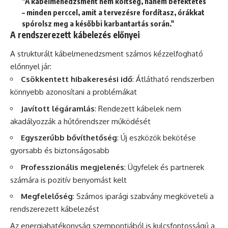
"A kábelmenedzsment nem költség, hanem befektetés
– minden perccel, amit a tervezésre fordítasz, órákkat
spórolsz meg a későbbi karbantartás során."
A rendszerezett kábelezés előnyei
A strukturált kábelmenedzsment számos kézzelfogható
előnnyel jár:
Csökkentett hibakeresési idő
: Átlátható rendszerben
könnyebb azonosítani a problémákat
Javított légáramlás
: Rendezett kábelek nem
akadályozzák a hűtőrendszer működését
Egyszerűbb bővíthetőség
: Új eszközök bekötése
gyorsabb és biztonságosabb
Professzionális megjelenés
: Ügyfelek és partnerek
számára is pozitív benyomást kelt
Megfelelőség
: Számos iparági szabvány megköveteli a
rendszerezett kábelezést
Az energiahatékonyság szempontjából is kulcsfontosságú a