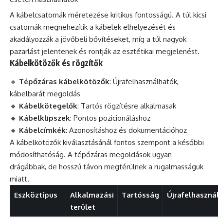
A kábelcsatornák méretezése kritikus fontosságú. A túl kicsi
csatornák megnehezítik a kábelek elhelyezését és
akadályozzák a jövőbeli bővítéseket, míg a túl nagyok
pazarlást jelentenek és rontják az esztétikai megjelenést.
Kábelkötözők és rögzítők
🔸
Tépőzáras kábelkötözők
: Újrafelhasználhatók,
kábelbarát megoldás
🔸
Kábelkötegelők
: Tartós rögzítésre alkalmasak
🔸
Kábelklipszek
: Pontos pozicionáláshoz
🔸
Kábelcímkék
: Azonosításhoz és dokumentációhoz
A kábelkötözők kiválasztásánál fontos szempont a későbbi
módosíthatóság. A tépőzáras megoldások ugyan
drágábbak, de hosszú távon megtérülnek a rugalmasságuk
miatt.
Eszköztípus
Alkalmazási
Tartósság
Újrafelhaszná
terület