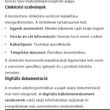
hosszú távú működőképességének alapja.
Címkézési szabványok
A konzisztens címkézési rendszer kialakítása
elengedhetetlen. A címkéknek tartalmazniuk kell:
Egyedi azonosítót
: Minden kábelnek saját kódja legyen
Forrás és cél információt
: Honnan hová vezet a kábel
Kábeltípust
: Technikai specifikációk
Telepítési dátumot
: Életciklus követéséhez
A címkézési konvenciók kialakításánál figyelembe kell venni
a szervezet specifikus igényeit és a jövőbeli bővítési
terveket.
Digitális dokumentáció
A modern adatközpontokban a papír alapú dokumentáció
már nem elegendő.
A digitális kábelmenedzsment
rendszerek
valós idejű információkat nyújtanak és
integrálódnak más üzemeltetési rendszerekkel.