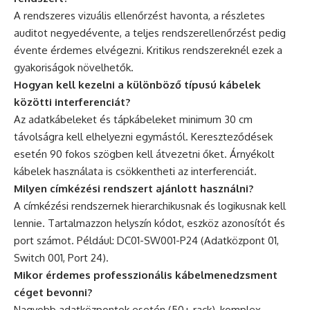
A rendszeres vizuális ellenőrzést havonta, a részletes
auditot negyedévente, a teljes rendszerellenőrzést pedig
évente érdemes elvégezni. Kritikus rendszereknél ezek a
gyakoriságok növelhetők.
Hogyan kell kezelni a különböző típusú kábelek
közötti interferenciát?
Az adatkábeleket és tápkábeleket minimum 30 cm
távolságra kell elhelyezni egymástól. Kereszteződések
esetén 90 fokos szögben kell átvezetni őket. Árnyékolt
kábelek használata is csökkentheti az interferenciát.
Milyen címkézési rendszert ajánlott használni?
A címkézési rendszernek hierarchikusnak és logikusnak kell
lennie. Tartalmazzon helyszín kódot, eszköz azonosítót és
port számot. Például: DC01-SW001-P24 (Adatközpont 01,
Switch 001, Port 24).
Mikor érdemes professzionális kábelmenedzsment
céget bevonni?
Nagyobb adatközpontok esetén (50+ rack), komplex