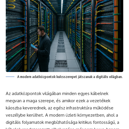
A modern adatközpontok kulcsszerepet játszanak a digitális világban.
Az adatközpontok világában minden egyes kábelnek
megvan a maga szerepe, és amikor ezek a vezetékek
káoszba keverednek, az egész infrastruktúra működése
veszélybe kerülhet. A modern üzleti környezetben, ahol a
digitális folyamatok megbízhatósága kritikus fontosságú, a