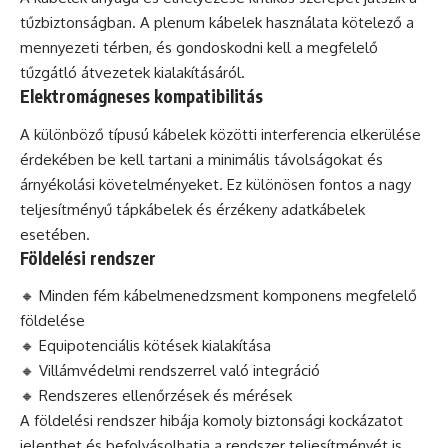
tűzbiztonságban. A plenum kábelek használata kötelező a
mennyezeti térben, és gondoskodni kell a megfelelő
tűzgátló átvezetek kialakításáról.
Elektromágneses kompatibilitás
A különböző típusú kábelek közötti interferencia elkerülése
érdekében be kell tartani a minimális távolságokat és
árnyékolási követelményeket. Ez különösen fontos a nagy
teljesítményű tápkábelek és érzékeny adatkábelek
esetében.
Földelési rendszer
🔸 Minden fém kábelmenedzsment komponens megfelelő
földelése
🔸 Equipotenciális kötések kialakítása
🔸 Villámvédelmi rendszerrel való integráció
🔸 Rendszeres ellenőrzések és mérések
A földelési rendszer hibája komoly biztonsági kockázatot
jelenthet és befolyásolhatja a rendszer teljesítményét is.