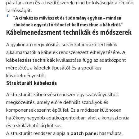
páratartalom és a tisztítószerek mind befolyásolják a címkék
tartósságát.
"A címkézés művészet és tudomány egyben – minden
címkének egyedi történetet kell mesélnie a kábelről."
Kábelmenedzsment technikák és módszerek
A gyakorlati megvalósítás során különböző technikák
alkalmazhatók a kábelek rendszerezett elhelyezésére.
A
kábelezési technikák
kiválasztása függ az adatközpont
méretétől, a kábelek típusától és a specifikus
követelményektől.
Strukturált kábelezés
A strukturált kábelezési rendszer egy szabványosított
megközelítés, amely előre definiált szabályok és
komponensek szerint épül fel. Ez a módszer különösen
hatékony nagyobb adatközpontokban, ahol a konzisztencia
és a skálázhatóság kritikus.
A strukturált rendszer alapja a
patch panel
használata,