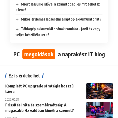
Miért lassul le idővel a számítógép, és mit tehetsz
ellene?
Mikor érdemes lecserélni a laptop akkumulátorát?
Táblagép akkumulátorának romlása – javítás vagy
teljes készülékcsere?
PC
megoldások
a naprakész IT blog
Ez is érdekelhet
Komplett PC upgrade stratégia hosszú
távra
2026.05.28.
Frissítési ráta és szemfáradtság: A
magasabb Hz valóban kíméli a szemet?