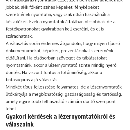
jobbak, akik főként színes képeket, fényképeket
szeretnének nyomtatni, vagy csak ritkán használnák a
készüléket. Ezek a nyomtatók általában olcsóbbak, de a
festékpatronokat gyakrabban kell cserélni, és el is
száradhatnak.
A választás során érdemes átgondolni, hogy milyen típusú
dokumentumokat, képeket, prezentációkat szeretnénk
előállítani. Ha elsősorban szöveget és táblázatokat
nyomtatnánk, akkor a lézernyomtató szinte mindig nyerő
döntés. Ha viszont fontos a fotóminőség, akkor a
tintasugaras a jó választás.
Mindkét típus fejlesztése folyamatos, de a lézernyomtatók
ütőkártyája a megbízhatóság, gazdaságosság és tartósság,
amely egyre több felhasználó számára döntő szempont
lehet.
Gyakori kérdések a lézernyomtatókról és
válaszaink