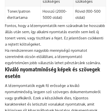
szükséges
szükséges
Toner/patron
Hosszú (2000-
Rövid (100-500
élettartama
5000 oldal)
oldal)
Fontos, hogy a lézernyomtatók nem száradnak be hosszabb
állás után sem, így alkalmi nyomtatás esetén sem kell új
tonert venni, vagy tisztítani a fejet. Ez jelentősen csökkenti
a rejtett költségeket.
Ha rendszeresen nagyobb mennyiségű nyomatot
szeretnénk olcsón előállítani, a lézernyomtató
egyértelműen jobb választás lehet pénztárcánk számára.
Kiváló nyomatminőség képek és szövegek
esetén
A lézernyomtatók egyik fő erőssége a kiváló
nyomatminőség, legyen szó szöveges dokumentumokról
vagy grafikákról. Ezek a készülékek éles, tűpontos
karaktereket és letisztult vonalakat nyomtatnak, amit
különösen jól kihasználhatunk hivatalos dokumentumok