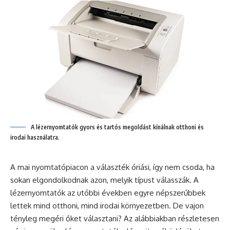
A lézernyomtatók gyors és tartós megoldást kínálnak otthoni és
irodai használatra.
A mai nyomtatópiacon a választék óriási, így nem csoda, ha
sokan elgondolkodnak azon, melyik típust válasszák. A
lézernyomtatók az utóbbi években egyre népszerűbbek
lettek mind otthoni, mind irodai környezetben. De vajon
tényleg megéri őket választani? Az alábbiakban részletesen