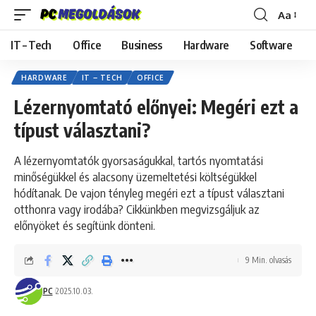
Aa
Font
Resizer
IT – Tech
Office
Business
Hardware
Software
HARDWARE
IT – TECH
OFFICE
Lézernyomtató előnyei: Megéri ezt a
típust választani?
A lézernyomtatók gyorsaságukkal, tartós nyomtatási
minőségükkel és alacsony üzemeltetési költségükkel
hódítanak. De vajon tényleg megéri ezt a típust választani
otthonra vagy irodába? Cikkünkben megvizsgáljuk az
előnyöket és segítünk dönteni.
9 Min. olvasás
PC
2025.10.03.