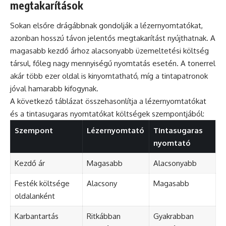
megtakarítások
Sokan elsőre drágábbnak gondolják a lézernyomtatókat,
azonban hosszú távon jelentős megtakarítást nyújthatnak. A
magasabb kezdő árhoz alacsonyabb üzemeltetési költség
társul, főleg nagy mennyiségű nyomtatás esetén. A tonerrel
akár több ezer oldal is kinyomtatható, míg a tintapatronok
jóval hamarabb kifogynak.
A következő táblázat összehasonlítja a lézernyomtatókat
és a tintasugaras nyomtatókat költségek szempontjából:
Szempont
Lézernyomtató
Tintasugaras
nyomtató
Kezdő ár
Magasabb
Alacsonyabb
Festék költsége
Alacsony
Magasabb
oldalanként
Karbantartás
Ritkábban
Gyakrabban