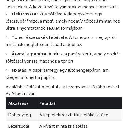
készülékek. A következő folyamatokon mennek keresztül:
Elektrosztatikus töltés:
A dobegységet egy
lézersugár "rajzolja meg", amely negatív töltésű mintát hoz
létre a nyomtatandó felület formájában.
Tonerrészecskék felvitele:
A tonerpor a megrajzolt
mintának megfelelően tapad a dobhoz.
Átvitel a papírra:
A minta a papírra kerül, amely pozitív
töltéssel vonzza magához a tonert.
Fixálás:
A papír átmegy egy fűtőhengerpáron, ami
ráégeti a tonert a papírra.
Az alábbi táblázat bemutatja a lézernyomtató főbb részeit
és feladataikat:
Alkatrész
Feladat
Dobegység
A kép elektrosztatikus előkészítése
Lézersugár
A kívánt minta kirajzolása