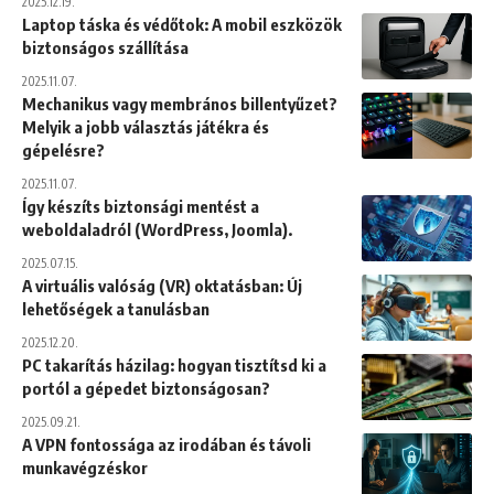
2025.12.19.
Laptop táska és védőtok: A mobil eszközök
biztonságos szállítása
2025.11.07.
Mechanikus vagy membrános billentyűzet?
Melyik a jobb választás játékra és
gépelésre?
2025.11.07.
Így készíts biztonsági mentést a
weboldaladról (WordPress, Joomla).
2025.07.15.
A virtuális valóság (VR) oktatásban: Új
lehetőségek a tanulásban
2025.12.20.
PC takarítás házilag: hogyan tisztítsd ki a
portól a gépedet biztonságosan?
2025.09.21.
A VPN fontossága az irodában és távoli
munkavégzéskor