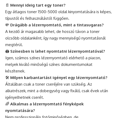
📄
Mennyi ideig tart egy toner?
Egy átlagos toner 1500-5000 oldal kinyomtatására is képes,
típustól és felhasználástól függően.
💸
Drágább a lézernyomtató, mint a tintasugaras?
A kezdő ár magasabb lehet, de hosszú távon a toner
olcsóbb oldalanként, így nagy mennyiségű nyomtatásnál
megtérül.
🖨️
Színesben is lehet nyomtatni lézernyomtatóval?
Igen, számos színes lézernyomtató elérhető a piacon,
melyek kiváló minőségű színes dokumentumokat
készítenek.
🛠️
Milyen karbantartást igényel egy lézernyomtató?
Általában csak a toner cseréjére van szükség. Az
alkatrészek, mint a dobegység vagy fixáló, csak évek után
igényelhetnek cserét.
🌈
Alkalmas a lézernyomtató fényképek
nyomtatására?
Nem professzionális fotóminőségben, de