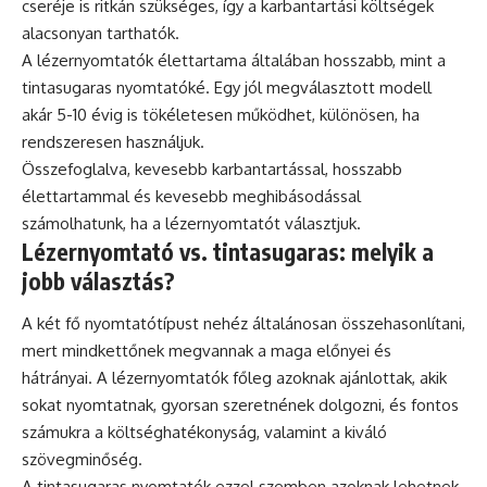
cseréje is ritkán szükséges, így a karbantartási költségek
alacsonyan tarthatók.
A lézernyomtatók élettartama általában hosszabb, mint a
tintasugaras nyomtatóké. Egy jól megválasztott modell
akár 5-10 évig is tökéletesen működhet, különösen, ha
rendszeresen használjuk.
Összefoglalva, kevesebb karbantartással, hosszabb
élettartammal és kevesebb meghibásodással
számolhatunk, ha a lézernyomtatót választjuk.
Lézernyomtató vs. tintasugaras: melyik a
jobb választás?
A két fő nyomtatótípust nehéz általánosan összehasonlítani,
mert mindkettőnek megvannak a maga előnyei és
hátrányai. A lézernyomtatók főleg azoknak ajánlottak, akik
sokat nyomtatnak, gyorsan szeretnének dolgozni, és fontos
számukra a költséghatékonyság, valamint a kiváló
szövegminőség.
A tintasugaras nyomtatók ezzel szemben azoknak lehetnek