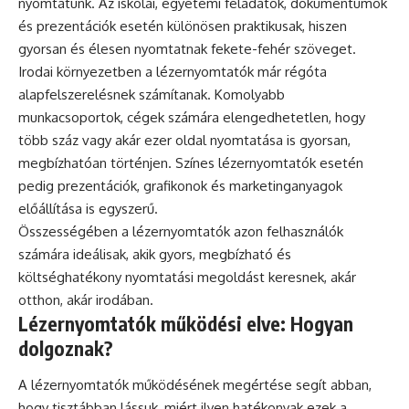
nyomtatunk. Az iskolai, egyetemi feladatok, dokumentumok
és prezentációk esetén különösen praktikusak, hiszen
gyorsan és élesen nyomtatnak fekete-fehér szöveget.
Irodai környezetben a lézernyomtatók már régóta
alapfelszerelésnek számítanak. Komolyabb
munkacsoportok, cégek számára elengedhetetlen, hogy
több száz vagy akár ezer oldal nyomtatása is gyorsan,
megbízhatóan történjen. Színes lézernyomtatók esetén
pedig prezentációk, grafikonok és marketinganyagok
előállítása is egyszerű.
Összességében a lézernyomtatók azon felhasználók
számára ideálisak, akik gyors, megbízható és
költséghatékony nyomtatási megoldást keresnek, akár
otthon, akár irodában.
Lézernyomtatók működési elve: Hogyan
dolgoznak?
A lézernyomtatók működésének megértése segít abban,
hogy tisztábban lássuk, miért ilyen hatékonyak ezek a