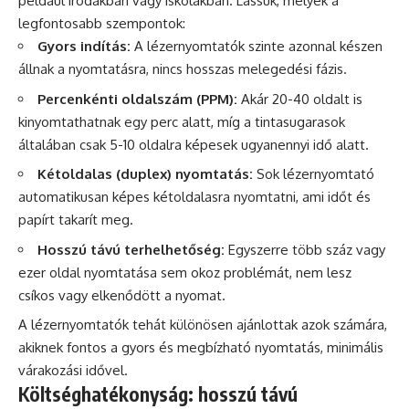
például irodákban vagy iskolákban. Lássuk, melyek a
legfontosabb szempontok:
Gyors indítás:
A lézernyomtatók szinte azonnal készen
állnak a nyomtatásra, nincs hosszas melegedési fázis.
Percenkénti oldalszám (PPM):
Akár 20-40 oldalt is
kinyomtathatnak egy perc alatt, míg a tintasugarasok
általában csak 5-10 oldalra képesek ugyanennyi idő alatt.
Kétoldalas (duplex) nyomtatás:
Sok lézernyomtató
automatikusan képes kétoldalasra nyomtatni, ami időt és
papírt takarít meg.
Hosszú távú terhelhetőség:
Egyszerre több száz vagy
ezer oldal nyomtatása sem okoz problémát, nem lesz
csíkos vagy elkenődött a nyomat.
A lézernyomtatók tehát különösen ajánlottak azok számára,
akiknek fontos a gyors és megbízható nyomtatás, minimális
várakozási idővel.
Költséghatékonyság: hosszú távú