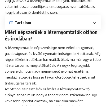
végigvesszük a lézernyomtatók előnyeit, működésüket,
valamint összehasonlítjuk a tintasugaras nyomtatókkal is,
hogy biztosan jó döntést hozzon.
Tartalom
Miért népszerűek a lézernyomtatók otthon
és irodában?
A lézernyomtatók népszerűsége nem véletlen: gyorsak,
gazdaságosak és kiváló nyomatminőséget biztosítanak. Míg
régen főként irodákban használták őket, ma már egyre több
háztartásban is megtalálhatóak. Az egyik legnagyobb
vonzerejük, hogy nagy mennyiségű nyomat esetén is
megbízhatóak és hosszú távon olcsóbbak lehetnek, mint
tintasugaras társaik.
Az otthoni felhasználók számára a lézernyomtatók fő
előnye abban rejlik, hogy a tonerek nem száradnak be, így
kevesebb gondot okoznak, ha csak alkalmanként