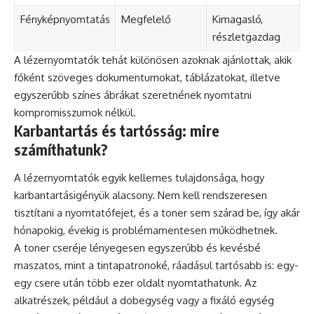
Fényképnyomtatás
Megfelelő
Kimagasló,
részletgazdag
A lézernyomtatók tehát különösen azoknak ajánlottak, akik
főként szöveges dokumentumokat, táblázatokat, illetve
egyszerűbb színes ábrákat szeretnének nyomtatni
kompromisszumok nélkül.
Karbantartás és tartósság: mire
számíthatunk?
A lézernyomtatók egyik kellemes tulajdonsága, hogy
karbantartásigényük alacsony. Nem kell rendszeresen
tisztítani a nyomtatófejet, és a toner sem szárad be, így akár
hónapokig, évekig is problémamentesen működhetnek.
A toner cseréje lényegesen egyszerűbb és kevésbé
maszatos, mint a tintapatronoké, ráadásul tartósabb is: egy-
egy csere után több ezer oldalt nyomtathatunk. Az
alkatrészek, például a dobegység vagy a fixáló egység