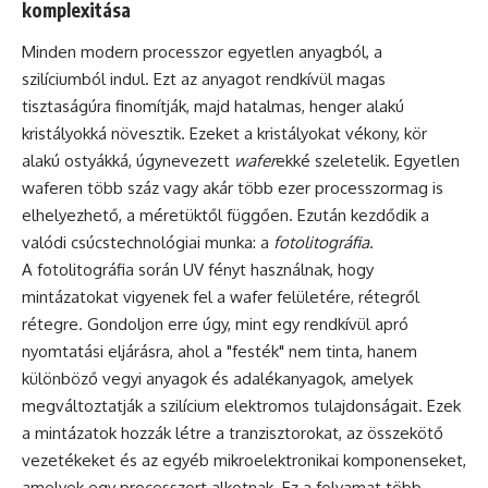
komplexitása
Minden modern processzor egyetlen anyagból, a
szilíciumból indul. Ezt az anyagot rendkívül magas
tisztaságúra finomítják, majd hatalmas, henger alakú
kristályokká növesztik. Ezeket a kristályokat vékony, kör
alakú ostyákká, úgynevezett
wafer
ekké szeletelik. Egyetlen
waferen több száz vagy akár több ezer processzormag is
elhelyezhető, a méretüktől függően. Ezután kezdődik a
valódi csúcstechnológiai munka: a
fotolitográfia
.
A fotolitográfia során UV fényt használnak, hogy
mintázatokat vigyenek fel a wafer felületére, rétegről
rétegre. Gondoljon erre úgy, mint egy rendkívül apró
nyomtatási eljárásra, ahol a "festék" nem tinta, hanem
különböző vegyi anyagok és adalékanyagok, amelyek
megváltoztatják a szilícium elektromos tulajdonságait. Ezek
a mintázatok hozzák létre a tranzisztorokat, az összekötő
vezetékeket és az egyéb mikroelektronikai komponenseket,
amelyek egy processzort alkotnak. Ez a folyamat több