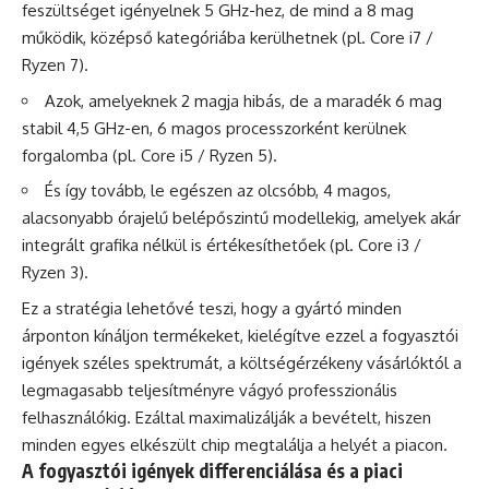
feszültséget igényelnek 5 GHz-hez, de mind a 8 mag
működik, középső kategóriába kerülhetnek (pl. Core i7 /
Ryzen 7).
Azok, amelyeknek 2 magja hibás, de a maradék 6 mag
stabil 4,5 GHz-en, 6 magos processzorként kerülnek
forgalomba (pl. Core i5 / Ryzen 5).
És így tovább, le egészen az olcsóbb, 4 magos,
alacsonyabb órajelű belépőszintű modellekig, amelyek akár
integrált grafika nélkül is értékesíthetőek (pl. Core i3 /
Ryzen 3).
Ez a stratégia lehetővé teszi, hogy a gyártó minden
árponton kínáljon termékeket, kielégítve ezzel a fogyasztói
igények széles spektrumát, a költségérzékeny vásárlóktól a
legmagasabb teljesítményre vágyó professzionális
felhasználókig. Ezáltal maximalizálják a bevételt, hiszen
minden egyes elkészült chip megtalálja a helyét a piacon.
A fogyasztói igények differenciálása és a piaci