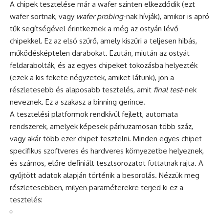
A chipek tesztelése már a wafer szinten elkezdődik (ezt
wafer sortnak, vagy
wafer probing
-nak hívják), amikor is apró
tűk segítségével érintkeznek a még az ostyán lévő
chipekkel. Ez az első szűrő, amely kiszűri a teljesen hibás,
működésképtelen darabokat. Ezután, miután az ostyát
feldarabolták, és az egyes chipeket tokozásba helyezték
(ezek a kis fekete négyzetek, amiket látunk), jön a
részletesebb és alaposabb tesztelés, amit
final test
-nek
neveznek. Ez a szakasz a binning gerince.
A tesztelési platformok rendkívül fejlett, automata
rendszerek, amelyek képesek párhuzamosan több száz,
vagy akár több ezer chipet tesztelni. Minden egyes chipet
specifikus szoftveres és hardveres környezetbe helyeznek,
és számos, előre definiált tesztsorozatot futtatnak rajta. A
gyűjtött adatok alapján történik a besorolás. Nézzük meg
részletesebben, milyen paraméterekre terjed ki ez a
tesztelés: