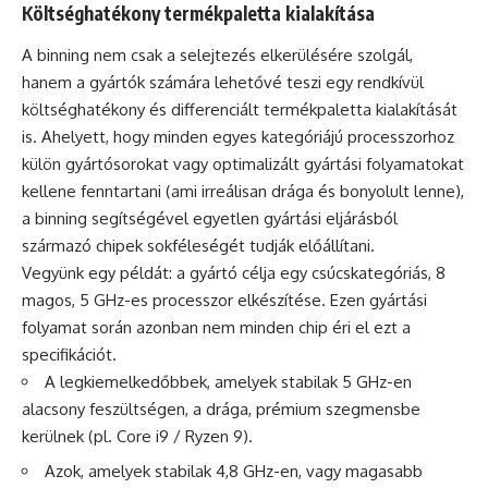
Költséghatékony termékpaletta kialakítása
A binning nem csak a selejtezés elkerülésére szolgál,
hanem a gyártók számára lehetővé teszi egy rendkívül
költséghatékony és differenciált termékpaletta kialakítását
is. Ahelyett, hogy minden egyes kategóriájú processzorhoz
külön gyártósorokat vagy optimalizált gyártási folyamatokat
kellene fenntartani (ami irreálisan drága és bonyolult lenne),
a binning segítségével egyetlen gyártási eljárásból
származó chipek sokféleségét tudják előállítani.
Vegyünk egy példát: a gyártó célja egy csúcskategóriás, 8
magos, 5 GHz-es processzor elkészítése. Ezen gyártási
folyamat során azonban nem minden chip éri el ezt a
specifikációt.
A legkiemelkedőbbek, amelyek stabilak 5 GHz-en
alacsony feszültségen, a drága, prémium szegmensbe
kerülnek (pl. Core i9 / Ryzen 9).
Azok, amelyek stabilak 4,8 GHz-en, vagy magasabb