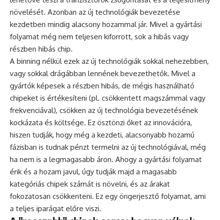
növelését. Azonban az új technológiák bevezetése
kezdetben mindig alacsony hozammal jár. Mivel a gyártási
folyamat még nem teljesen kiforrott, sok a hibás vagy
részben hibás chip.
A binning nélkül ezek az új technológiák sokkal nehezebben,
vagy sokkal drágábban lennének bevezethetők. Mivel a
gyártók képesek a részben hibás, de mégis használható
chipeket is értékesíteni (pl. csökkentett magszámmal vagy
frekvenciával), csökken az új technológia bevezetésének
kockázata és költsége. Ez ösztönzi őket az innovációra,
hiszen tudják, hogy még a kezdeti, alacsonyabb hozamú
fázisban is tudnak pénzt termelni az új technológiával, még
ha nem is a legmagasabb áron. Ahogy a gyártási folyamat
érik és a hozam javul, úgy tudják majd a magasabb
kategóriás chipek számát is növelni, és az árakat
fokozatosan csökkenteni. Ez egy öngerjesztő folyamat, ami
a teljes iparágat előre viszi.