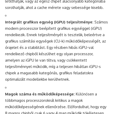
letilthatják, vagy az egész chipet alacsonyabb kategóriába
sorolhatják, ahol a cache mérete vagy sebessége kisebb.
Integrált grafikus egység (iGPU) teljesítménye:
Számos
modern processzor beépített grafikus egységgel (iGPU)
rendelkezik. Ennek teljesítményét is tesztelik, beleértve a
grafikus számítási egységek (CU-k) működőképességét, az
órajelet és a stabilitást. Egy részben hibás iGPU-val
rendelkező chipből készülhet egy olyan processzor,
amelyen az iGPU le van tiltva, vagy csökkentett
teljesítménnyel működik, míg a teljesen hibátlan iGPU-s
chipek a magasabb kategóriás, grafikus feladatokra
optimalizált modellekbe kerülhetnek.
Magok száma és működőképessége:
Különösen a
többmagos processzoroknál kritikus a magok
működőképességének ellenőrzése. Előfordulhat, hogy egy
8 magos chipből csak 6 vagy 4 mag működik tökéletesen,