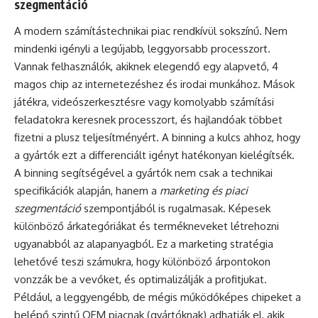
szegmentáció
A modern számítástechnikai piac rendkívül sokszínű. Nem
mindenki igényli a legújabb, leggyorsabb processzort.
Vannak felhasználók, akiknek elegendő egy alapvető, 4
magos chip az internetezéshez és irodai munkához. Mások
játékra, videószerkesztésre vagy komolyabb számítási
feladatokra keresnek processzort, és hajlandóak többet
fizetni a plusz teljesítményért. A binning a kulcs ahhoz, hogy
a gyártók ezt a differenciált igényt hatékonyan kielégítsék.
A binning segítségével a gyártók nem csak a technikai
specifikációk alapján, hanem a
marketing és piaci
szegmentáció
szempontjából is rugalmasak. Képesek
különböző árkategóriákat és termékneveket létrehozni
ugyanabból az alapanyagból. Ez a marketing stratégia
lehetővé teszi számukra, hogy különböző árpontokon
vonzzák be a vevőket, és optimalizálják a profitjukat.
Például, a leggyengébb, de mégis működőképes chipeket a
belépő szintű OEM piacnak (gyártóknak) adhatják el, akik