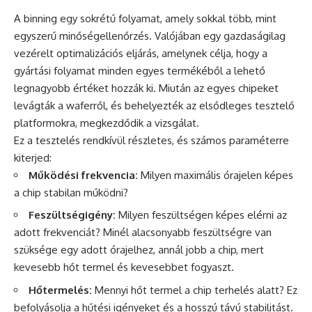
A binning egy sokrétű folyamat, amely sokkal több, mint
egyszerű minőségellenőrzés. Valójában egy gazdaságilag
vezérelt optimalizációs eljárás, amelynek célja, hogy a
gyártási folyamat minden egyes termékéből a lehető
legnagyobb értéket hozzák ki. Miután az egyes chipeket
levágták a waferről, és behelyezték az elsődleges tesztelő
platformokra, megkezdődik a vizsgálat.
Ez a tesztelés rendkívül részletes, és számos paraméterre
kiterjed:
Működési frekvencia:
Milyen maximális órajelen képes
a chip stabilan működni?
Feszültségigény:
Milyen feszültségen képes elérni az
adott frekvenciát? Minél alacsonyabb feszültségre van
szüksége egy adott órajelhez, annál jobb a chip, mert
kevesebb hőt termel és kevesebbet fogyaszt.
Hőtermelés:
Mennyi hőt termel a chip terhelés alatt? Ez
befolyásolja a hűtési igényeket és a hosszú távú stabilitást.