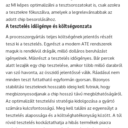
az MI képes optimalizálni a tesztsorozatokat is, csak azokra
a tesztekre fókuszálva, amelyek a legrelevánsabbak az
adott chip besorolásához.
A tesztelés időigénye és költségvonzata
A processzorgyártás teljes költségének jelentős részét
teszi ki a tesztelés. Egyrészt a modern ATE rendszerek
maguk is rendkívül drágák, millió dolláros beruházást
igényelnek. Másrészt a tesztelés időigényes. Bár percek
alatt lezajlik egy chip tesztelése, amikor több millió darabról
van szó havonta, az összidő jelentőssé válik. Ráadásul nem
minden teszt futtatható egyformán gyorsan. Bizonyos
stabilitási teszteknek hosszabb ideig kell futniuk, hogy
megbizonyosodjanak a chip hosszú távú megbízhatóságáról.
Az optimalizált tesztelési stratégia kidolgozása a gyártó
számára kulcsfontosságú. Meg kell találni az egyensúlyt a
tesztelés alapossága és a költséghatékonyság között. A túl
rövid tesztelés kockáztathatja a hibás termékek piacra