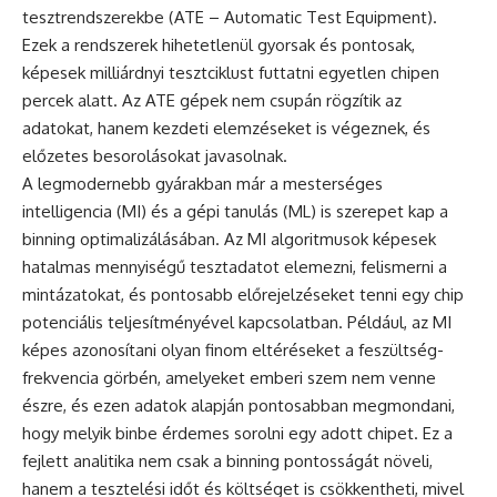
tesztrendszerekbe (ATE – Automatic Test Equipment).
Ezek a rendszerek hihetetlenül gyorsak és pontosak,
képesek milliárdnyi tesztciklust futtatni egyetlen chipen
percek alatt. Az ATE gépek nem csupán rögzítik az
adatokat, hanem kezdeti elemzéseket is végeznek, és
előzetes besorolásokat javasolnak.
A legmodernebb gyárakban már a mesterséges
intelligencia (MI) és a gépi tanulás (ML) is szerepet kap a
binning optimalizálásában. Az MI algoritmusok képesek
hatalmas mennyiségű tesztadatot elemezni, felismerni a
mintázatokat, és pontosabb előrejelzéseket tenni egy chip
potenciális teljesítményével kapcsolatban. Például, az MI
képes azonosítani olyan finom eltéréseket a feszültség-
frekvencia görbén, amelyeket emberi szem nem venne
észre, és ezen adatok alapján pontosabban megmondani,
hogy melyik binbe érdemes sorolni egy adott chipet. Ez a
fejlett analitika nem csak a binning pontosságát növeli,
hanem a tesztelési időt és költséget is csökkentheti, mivel