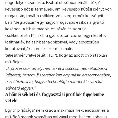
engedélyez számukra. Ezáltal olcsóbban kínálhatók, és
kevesebb hőt is termelnek, ami kevesebb hűtési igényt von
maga után, tovább csökkentve a végtermék költségeit.
Ez a "degradálás" egy nagyon rugalmas eszköz a gyártó
kezében. A hibás magok letiltásán és az órajel
csökkentésén túl, akár a gyorsítótár (cache) egy részét is
letilthatják, ha az hibásnak bizonyul, vagy egyszerűen
korlátozhatják a processzor maximális
teljesítményfelvételét (TDP), hogy az adott chip stabilan
működjön.
„A processzor, amely nem éri el a csúcsot, nem eldobásra
ítéltetett, hanem új szerepet kap egy másik árszegmensben,
ezzel biztosítva, hogy a technológia mindenki számára
elérhető legyen.”
A hőmérsékleti és fogyasztási profilok figyelembe
vétele
Egy chip "jósága" nem csak a maximális frekvenciában és a
működő magok számában nyilvánul meg, hanem abban is,