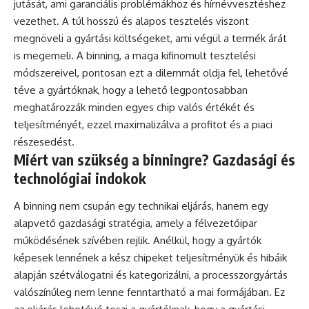
jutását, ami garanciális problémákhoz és hírnévvesztéshez
vezethet. A túl hosszú és alapos tesztelés viszont
megnöveli a gyártási költségeket, ami végül a termék árát
is megemeli. A binning, a maga kifinomult tesztelési
módszereivel, pontosan ezt a dilemmát oldja fel, lehetővé
téve a gyártóknak, hogy a lehető legpontosabban
meghatározzák minden egyes chip valós értékét és
teljesítményét, ezzel maximalizálva a profitot és a piaci
részesedést.
Miért van szükség a binningre? Gazdasági és
technológiai indokok
A binning nem csupán egy technikai eljárás, hanem egy
alapvető gazdasági stratégia, amely a félvezetőipar
működésének szívében rejlik. Anélkül, hogy a gyártók
képesek lennének a kész chipeket teljesítményük és hibáik
alapján szétválogatni és kategorizálni, a processzorgyártás
valószínűleg nem lenne fenntartható a mai formájában. Ez