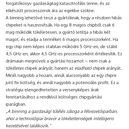
forgatókönyv gazdaságilag katasztrofális lenne, és az
elkészült processzorok ára az egekbe szökne.
A binning lehetővé teszi a gyártóknak, hogy a részben hibás
chipeket is hasznosítsák. Ha egy 8 magos chipből csak 6
mag működik tökéletesen, a gyártó letiltja a hibás két
magot, és eladja a terméket 6 magos processzorként. Ha
egy chip nem képes stabilan működni 5 GHz-en, de stabil
4,5 GHz-en, akkor 4,5 GHz-es processzorként értékesítik. Ez
drámaian megnöveli a gyártási hozamot – nem csak a
tökéletes
chipek arányát, hanem az
eladható
chipek arányát.
Minél nagyobb a hozam, annál alacsonyabb az egy chipre
jutó fix költség, és annál nagyobb a potenciális profit. Ez a
stratégia elengedhetetlen a versenyképes árak
fenntartásához a rendkívül költséges chipgyártási
iparágban.
„A binning a gazdasági túlélés záloga a félvezetőiparban,
ahol a technológiai bravúr a tökéletlenségek intelligens
kezelésével találkozik.”