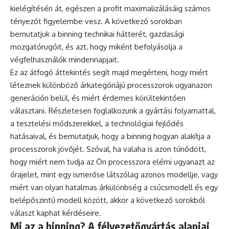
kielégítésén át, egészen a profit maximalizálásáig számos
tényezőt figyelembe vesz. A következő sorokban
bemutatjuk a binning technikai hátterét, gazdasági
mozgatórugóit, és azt, hogy miként befolyásolja a
végfelhasználók mindennapjait.
Ez az átfogó áttekintés segít majd megérteni, hogy miért
léteznek különböző árkategóriájú processzorok ugyanazon
generáción belül, és miért érdemes körültekintően
választani. Részletesen foglalkozunk a gyártási folyamattal,
a tesztelési módszerekkel, a technológiai fejlődés
hatásaival, és bemutatjuk, hogy a binning hogyan alakítja a
processzorok jövőjét. Szóval, ha valaha is azon tűnődött,
hogy miért nem tudja az Ön processzora elérni ugyanazt az
órajelet, mint egy ismerőse látszólag azonos modellje, vagy
miért van olyan hatalmas árkülönbség a csúcsmodell és egy
belépőszintű modell között, akkor a következő sorokból
választ kaphat kérdéseire.
Mi az a binning? A félvezetőgyártás alapjai