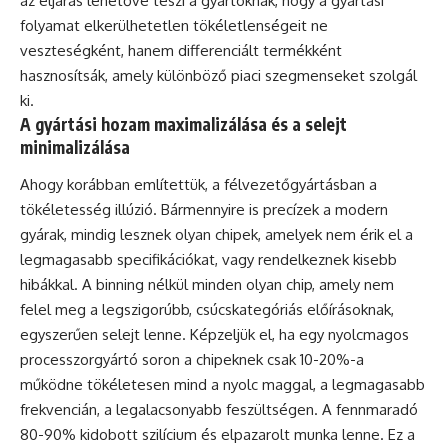
az eljárás lehetővé teszi a gyártóknak, hogy a gyártási
folyamat elkerülhetetlen tökéletlenségeit ne
veszteségként, hanem differenciált termékként
hasznosítsák, amely különböző piaci szegmenseket szolgál
ki.
A gyártási hozam maximalizálása és a selejt
minimalizálása
Ahogy korábban említettük, a félvezetőgyártásban a
tökéletesség illúzió. Bármennyire is precízek a modern
gyárak, mindig lesznek olyan chipek, amelyek nem érik el a
legmagasabb specifikációkat, vagy rendelkeznek kisebb
hibákkal. A binning nélkül minden olyan chip, amely nem
felel meg a legszigorúbb, csúcskategóriás előírásoknak,
egyszerűen selejt lenne. Képzeljük el, ha egy nyolcmagos
processzorgyártó soron a chipeknek csak 10-20%-a
működne tökéletesen mind a nyolc maggal, a legmagasabb
frekvencián, a legalacsonyabb feszültségen. A fennmaradó
80-90% kidobott szilícium és elpazarolt munka lenne. Ez a