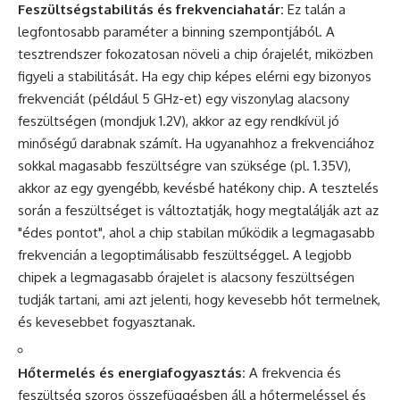
Feszültségstabilitás és frekvenciahatár:
Ez talán a
legfontosabb paraméter a binning szempontjából. A
tesztrendszer fokozatosan növeli a chip órajelét, miközben
figyeli a stabilitását. Ha egy chip képes elérni egy bizonyos
frekvenciát (például 5 GHz-et) egy viszonylag alacsony
feszültségen (mondjuk 1.2V), akkor az egy rendkívül jó
minőségű darabnak számít. Ha ugyanahhoz a frekvenciához
sokkal magasabb feszültségre van szüksége (pl. 1.35V),
akkor az egy gyengébb, kevésbé hatékony chip. A tesztelés
során a feszültséget is változtatják, hogy megtalálják azt az
"édes pontot", ahol a chip stabilan működik a legmagasabb
frekvencián a legoptimálisabb feszültséggel. A legjobb
chipek a legmagasabb órajelet is alacsony feszültségen
tudják tartani, ami azt jelenti, hogy kevesebb hőt termelnek,
és kevesebbet fogyasztanak.
Hőtermelés és energiafogyasztás:
A frekvencia és
feszültség szoros összefüggésben áll a hőtermeléssel és