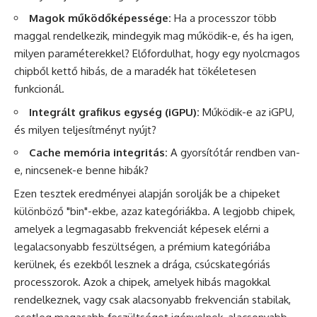
Magok működőképessége:
Ha a processzor több
maggal rendelkezik, mindegyik mag működik-e, és ha igen,
milyen paraméterekkel? Előfordulhat, hogy egy nyolcmagos
chipből kettő hibás, de a maradék hat tökéletesen
funkcionál.
Integrált grafikus egység (iGPU):
Működik-e az iGPU,
és milyen teljesítményt nyújt?
Cache memória integritás:
A gyorsítótár rendben van-
e, nincsenek-e benne hibák?
Ezen tesztek eredményei alapján sorolják be a chipeket
különböző "bin"-ekbe, azaz kategóriákba. A legjobb chipek,
amelyek a legmagasabb frekvenciát képesek elérni a
legalacsonyabb feszültségen, a prémium kategóriába
kerülnek, és ezekből lesznek a drága, csúcskategóriás
processzorok. Azok a chipek, amelyek hibás magokkal
rendelkeznek, vagy csak alacsonyabb frekvencián stabilak,