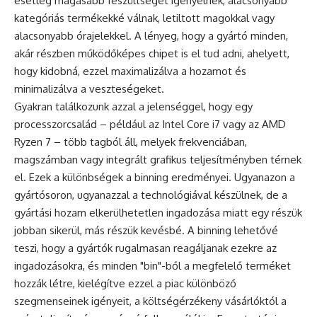
esetleg magasabb feszültséget igényelnek, alacsonyabb
kategóriás termékekké válnak, letiltott magokkal vagy
alacsonyabb órajelekkel. A lényeg, hogy a gyártó minden,
akár részben működőképes chipet is el tud adni, ahelyett,
hogy kidobná, ezzel maximalizálva a hozamot és
minimalizálva a veszteségeket.
Gyakran találkozunk azzal a jelenséggel, hogy egy
processzorcsalád – például az Intel Core i7 vagy az AMD
Ryzen 7 – több tagból áll, melyek frekvenciában,
magszámban vagy integrált grafikus teljesítményben térnek
el. Ezek a különbségek a binning eredményei. Ugyanazon a
gyártósoron, ugyanazzal a technológiával készülnek, de a
gyártási hozam elkerülhetetlen ingadozása miatt egy részük
jobban sikerül, más részük kevésbé. A binning lehetővé
teszi, hogy a gyártók rugalmasan reagáljanak ezekre az
ingadozásokra, és minden "bin"-ből a megfelelő terméket
hozzák létre, kielégítve ezzel a piac különböző
szegmenseinek igényeit, a költségérzékeny vásárlóktól a