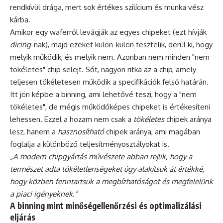
rendkívül drága, mert sok értékes szilícium és munka vész
kárba.
Amikor egy waferről levágják az egyes chipeket (ezt hívják
dicing
-nak), majd ezeket külön-külön tesztelik, derül ki, hogy
melyik működik, és melyik nem. Azonban nem minden "nem
tökéletes" chip selejt. Sőt, nagyon ritka az a chip, amely
teljesen tökéletesen működik a specifikációk felső határán.
Itt jön képbe a binning, ami lehetővé teszi, hogy a "nem
tökéletes", de mégis működőképes chipeket is értékesíteni
lehessen. Ezzel a hozam nem csak a
tökéletes
chipek aránya
lesz, hanem a
hasznosítható
chipek aránya, ami magában
foglalja a különböző teljesítményosztályokat is.
„A modern chipgyártás művészete abban rejlik, hogy a
természet adta tökéletlenségeket úgy alakítsuk át értékké,
hogy közben fenntartsuk a megbízhatóságot és megfelelünk
a piaci igényeknek.”
A binning mint minőségellenőrzési és optimalizálási
eljárás