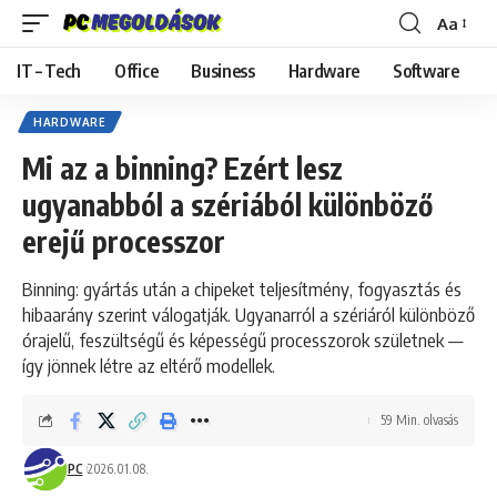
Aa
Font
Resizer
IT – Tech
Office
Business
Hardware
Software
HARDWARE
Mi az a binning? Ezért lesz
ugyanabból a szériából különböző
erejű processzor
Binning: gyártás után a chipeket teljesítmény, fogyasztás és
hibaarány szerint válogatják. Ugyanarról a szériáról különböző
órajelű, feszültségű és képességű processzorok születnek —
így jönnek létre az eltérő modellek.
59 Min. olvasás
PC
2026.01.08.