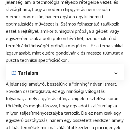
jelenség, ami a technológia mélyebb rétegeibe vezet, és
rávilágít arra, hogy a modern chipgyártás nem csupán
mérnöki pontosság, hanem egyben egy kifinomult
optimalizációs művészet is. Számos felhasználó találkozik
ezzel a rejtéllyel, amikor tuningolni próbálja a gépét, vagy
egyszerűen csak a bolti polcon lévő két, azonosnak tűnő
termék árkülönbségét próbálja megérteni. Ez a téma sokkal
izgalmasabb, mint elsőre gondolnánk, és messze túlmutat a
puszta technikai specifikációkon.
Tartalom
A jelenség, amelyről beszélünk, a "binning" néven ismert.
Röviden összefoglalva, ez egy minőségi válogatási
folyamat, amely a gyártás után, a chipek tesztelése során
történik, és meghatározza, hogy egy adott szilíciumlapka
milyen teljesítményosztályba tartozik. De ez nem csak egy
egyszerű osztályozás, hanem egy összetett rendszer, amely
a hibás termékek minimalizálásától kezdve, a piaci igények