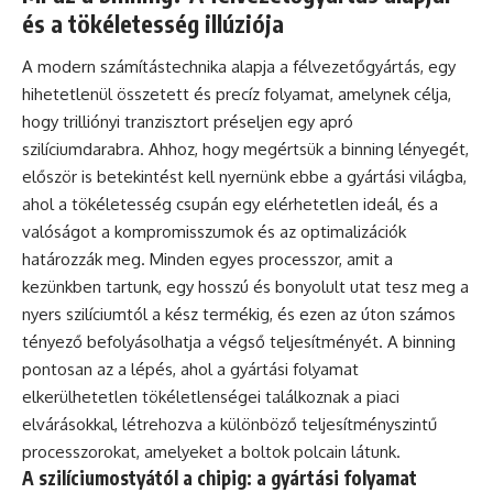
és a tökéletesség illúziója
A modern számítástechnika alapja a félvezetőgyártás, egy
hihetetlenül összetett és precíz folyamat, amelynek célja,
hogy trilliónyi tranzisztort préseljen egy apró
szilíciumdarabra. Ahhoz, hogy megértsük a binning lényegét,
először is betekintést kell nyernünk ebbe a gyártási világba,
ahol a tökéletesség csupán egy elérhetetlen ideál, és a
valóságot a kompromisszumok és az optimalizációk
határozzák meg. Minden egyes processzor, amit a
kezünkben tartunk, egy hosszú és bonyolult utat tesz meg a
nyers szilíciumtól a kész termékig, és ezen az úton számos
tényező befolyásolhatja a végső teljesítményét. A binning
pontosan az a lépés, ahol a gyártási folyamat
elkerülhetetlen tökéletlenségei találkoznak a piaci
elvárásokkal, létrehozva a különböző teljesítményszintű
processzorokat, amelyeket a boltok polcain látunk.
A szilíciumostyától a chipig: a gyártási folyamat