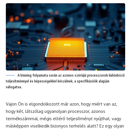
A binning folyamata során az azonos szériájú processzorok különböző
teljesítménnyel és képességekkel készülnek, a specifikációik alapján
válogatva.
Vajon Ön is elgondolkozott már azon, hogy miért van az,
hogy két, látszólag ugyanolyan processzor, azonos
termékszámmal, mégis eltérő teljesítményt nyújthat, vagy
másképpen viselkedik bizonyos terhelés alatt? Ez egy olyan