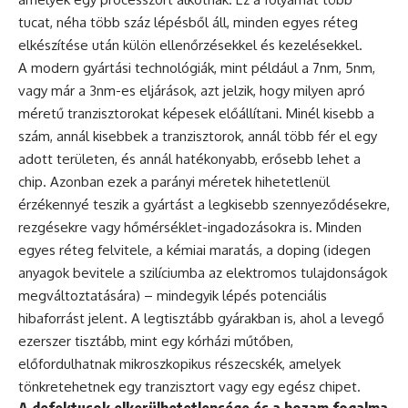
tucat, néha több száz lépésből áll, minden egyes réteg
elkészítése után külön ellenőrzésekkel és kezelésekkel.
A modern gyártási technológiák, mint például a 7nm, 5nm,
vagy már a 3nm-es eljárások, azt jelzik, hogy milyen apró
méretű tranzisztorokat képesek előállítani. Minél kisebb a
szám, annál kisebbek a tranzisztorok, annál több fér el egy
adott területen, és annál hatékonyabb, erősebb lehet a
chip. Azonban ezek a parányi méretek hihetetlenül
érzékennyé teszik a gyártást a legkisebb szennyeződésekre,
rezgésekre vagy hőmérséklet-ingadozásokra is. Minden
egyes réteg felvitele, a kémiai maratás, a doping (idegen
anyagok bevitele a szilíciumba az elektromos tulajdonságok
megváltoztatására) – mindegyik lépés potenciális
hibaforrást jelent. A legtisztább gyárakban is, ahol a levegő
ezerszer tisztább, mint egy kórházi műtőben,
előfordulhatnak mikroszkopikus részecskék, amelyek
tönkretehetnek egy tranzisztort vagy egy egész chipet.
A defektusok elkerülhetetlensége és a hozam fogalma