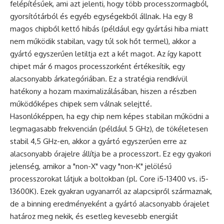
felépítésűek, ami azt jelenti, hogy több processzormagból,
gyorsítótárból és egyéb egységekből állnak. Ha egy 8
magos chipből kettő hibás (például egy gyártási hiba miatt
nem működik stabilan, vagy túl sok hőt termel), akkor a
gyártó egyszerűen letiltja ezt a két magot. Az így kapott
chipet már 6 magos processzorként értékesítik, egy
alacsonyabb árkategóriában. Ez a stratégia rendkívül
hatékony a hozam maximalizálásában, hiszen a részben
működőképes chipek sem válnak selejtté.
Hasonlóképpen, ha egy chip nem képes stabilan működni a
legmagasabb frekvencián (például 5 GHz), de tökéletesen
stabil 4,5 GHz-en, akkor a gyártó egyszerűen erre az
alacsonyabb órajelre állítja be a processzort. Ez egy gyakori
jelenség, amikor a "non-X" vagy "non-K" jelölésű
processzorokat látjuk a boltokban (pl. Core i5-13400 vs. i5-
13600K). Ezek gyakran ugyanarról az alapcsipről származnak,
de a binning eredményeként a gyártó alacsonyabb órajelet
határoz meg nekik, és esetleg kevesebb energiát