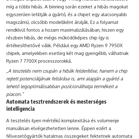
míg a többi hibás. A binning során ezeket a hibás magokat
egyszerűen letiltják a gyártó, és a chipet egy alacsonyabb
magszámú, olcsóbb modellként árulják. Ez a folyamat
rendkívül fontos a hozam maximalizálásában, hiszen egy
részben hibás, de mégis működőképes chip így is
értékesíthetővé válik. Például egy AMD Ryzen 9 7950X
chipek, amelyekben esetleg két mag gyengébb, válhatnak
Ryzen 7 7700X processzorokká.
„A tesztelés nem csupán a hibák felderítése, hanem a chip
rejtett potenciáljának feltárása is, ami alapján a gyártó a
lehető legoptimálisabban pozícionálhatja termékeit a
piacon.”
Automata tesztrendszerek és mesterséges
intelligencia
A tesztelés ilyen mértékű komplexitása és volumenje
manuálisan elvégezhetetlen lenne. Éppen ezért a
félvezetőgyártók hatalmas összegeket fektetnek automata