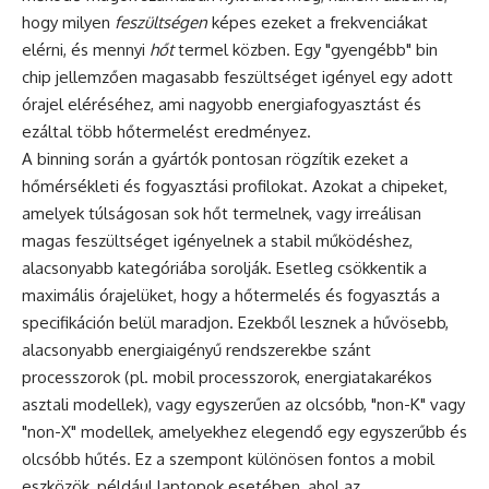
hogy milyen
feszültségen
képes ezeket a frekvenciákat
elérni, és mennyi
hőt
termel közben. Egy "gyengébb" bin
chip jellemzően magasabb feszültséget igényel egy adott
órajel eléréséhez, ami nagyobb energiafogyasztást és
ezáltal több hőtermelést eredményez.
A binning során a gyártók pontosan rögzítik ezeket a
hőmérsékleti és fogyasztási profilokat. Azokat a chipeket,
amelyek túlságosan sok hőt termelnek, vagy irreálisan
magas feszültséget igényelnek a stabil működéshez,
alacsonyabb kategóriába sorolják. Esetleg csökkentik a
maximális órajelüket, hogy a hőtermelés és fogyasztás a
specifikáción belül maradjon. Ezekből lesznek a hűvösebb,
alacsonyabb energiaigényű rendszerekbe szánt
processzorok (pl. mobil processzorok, energiatakarékos
asztali modellek), vagy egyszerűen az olcsóbb, "non-K" vagy
"non-X" modellek, amelyekhez elegendő egy egyszerűbb és
olcsóbb hűtés. Ez a szempont különösen fontos a mobil
eszközök, például laptopok esetében, ahol az