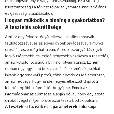
csúcsteljesítményre vágyó felhasználókig. Ez a stratégia
kulcsfontosságú a félvezetőipar folyamatos innovációjához
és gazdasági stabilitásához.
Hogyan működik a binning a gyakorlatban?
A tesztelés sokrétűsége
Amikor egy félvezetőgyár elkészül a szilíciumostyák
feldolgozásával és az egyes chipek levágásával, a munka
oroszlánrésze még hátra van. A processzorgyártás egyik
legköltségesebb és legidőigényesebb szakasza a tesztelés,
amely kulcsfontosságú a binning folyamatához. Ez nem
csupán egy egyszerű bekapcsolás és ellenőrzés; sokkal
inkább egy rendkívül precíz, többlépcsős vizsgálatsorozat,
amelynek célja, hogy minden egyes elkészült chipről a
lehető legtöbb információt begyűjtse. Ennek az
információnak az elemzése alapján dől el, hogy egy adott
chipből végül milyen processzor lesz a boltok polcain.
A tesztelési fázisok és a paraméterek sokasága