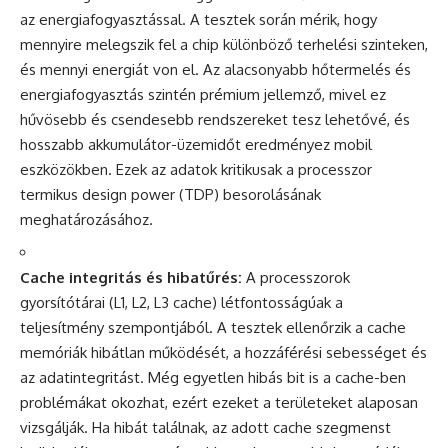
az energiafogyasztással. A tesztek során mérik, hogy
mennyire melegszik fel a chip különböző terhelési szinteken,
és mennyi energiát von el. Az alacsonyabb hőtermelés és
energiafogyasztás szintén prémium jellemző, mivel ez
hűvösebb és csendesebb rendszereket tesz lehetővé, és
hosszabb akkumulátor-üzemidőt eredményez mobil
eszközökben. Ezek az adatok kritikusak a processzor
termikus design power (TDP) besorolásának
meghatározásához.
Cache integritás és hibatűrés:
A processzorok
gyorsítótárai (L1, L2, L3 cache) létfontosságúak a
teljesítmény szempontjából. A tesztek ellenőrzik a cache
memóriák hibátlan működését, a hozzáférési sebességet és
az adatintegritást. Még egyetlen hibás bit is a cache-ben
problémákat okozhat, ezért ezeket a területeket alaposan
vizsgálják. Ha hibát találnak, az adott cache szegmenst