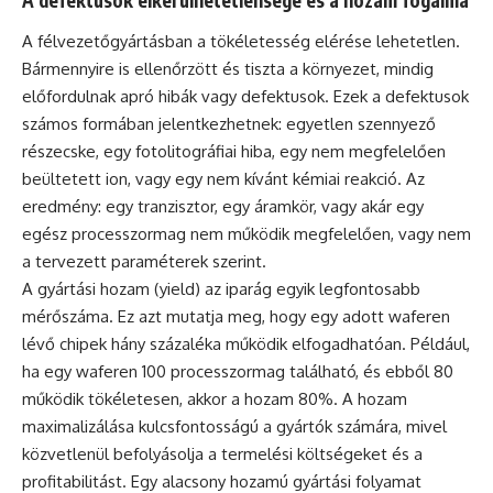
A félvezetőgyártásban a tökéletesség elérése lehetetlen.
Bármennyire is ellenőrzött és tiszta a környezet, mindig
előfordulnak apró hibák vagy defektusok. Ezek a defektusok
számos formában jelentkezhetnek: egyetlen szennyező
részecske, egy fotolitográfiai hiba, egy nem megfelelően
beültetett ion, vagy egy nem kívánt kémiai reakció. Az
eredmény: egy tranzisztor, egy áramkör, vagy akár egy
egész processzormag nem működik megfelelően, vagy nem
a tervezett paraméterek szerint.
A gyártási hozam (yield) az iparág egyik legfontosabb
mérőszáma. Ez azt mutatja meg, hogy egy adott waferen
lévő chipek hány százaléka működik elfogadhatóan. Például,
ha egy waferen 100 processzormag található, és ebből 80
működik tökéletesen, akkor a hozam 80%. A hozam
maximalizálása kulcsfontosságú a gyártók számára, mivel
közvetlenül befolyásolja a termelési költségeket és a
profitabilitást. Egy alacsony hozamú gyártási folyamat