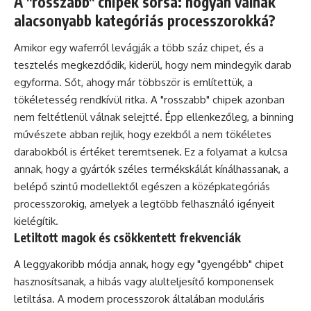
A "rosszabb" chipek sorsa: hogyan válnak
alacsonyabb kategóriás processzorokká?
Amikor egy waferről levágják a több száz chipet, és a
tesztelés megkezdődik, kiderül, hogy nem mindegyik darab
egyforma. Sőt, ahogy már többször is említettük, a
tökéletesség rendkívül ritka. A "rosszabb" chipek azonban
nem feltétlenül válnak selejtté. Épp ellenkezőleg, a binning
művészete abban rejlik, hogy ezekből a nem tökéletes
darabokból is értéket teremtsenek. Ez a folyamat a kulcsa
annak, hogy a gyártók széles termékskálát kínálhassanak, a
belépő szintű modellektől egészen a középkategóriás
processzorokig, amelyek a legtöbb felhasználó igényeit
kielégítik.
Letiltott magok és csökkentett frekvenciák
A leggyakoribb módja annak, hogy egy "gyengébb" chipet
hasznosítsanak, a hibás vagy alulteljesítő komponensek
letiltása. A modern processzorok általában moduláris