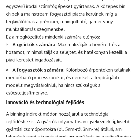
egyszerű irodai számítógépeket gyártanak. A közepes bin
chipek a mainstream fogyasztói piacra kerülnek, míg a
legkiválóbbak a prémium, tuningolható, gamer vagy
munkaállomás szegmensbe.
Ez a megközelítés mindenki számára előnyös:
A gyártók számára:
Maximalizálják a bevételt és a
hozamot, minimalizálják a selejtet, és hatékonyan kezelik a
piaci kereslet ingadozásait.
A fogyasztók számára:
Különböző árpontokon találnak
megbízható processzorokat, és nem kell a legdrágább
modellt megvásárolniuk, ha nincs szükségük a
csúcsteljesítményre.
Innováció és technológiai fejlődés
A binning indirekt módon hozzájárul a technológiai
fejlődéshez is. A gyártók folyamatosan igyekeznek új, kisebb
gyártási csomópontokra (pl. 5nm-ről 3nm-re) átállni, ami
lehetővé teszi a tranzisztorok zsugorítását és a teljesítmény