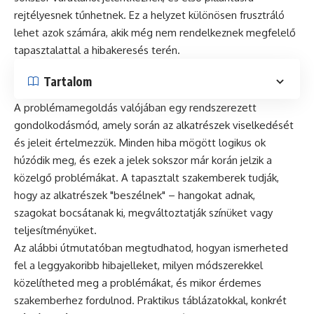
rejtélyesnek tűnhetnek. Ez a helyzet különösen frusztráló
lehet azok számára, akik még nem rendelkeznek megfelelő
tapasztalattal a hibakeresés terén.
Tartalom
A problémamegoldás valójában egy rendszerezett
gondolkodásmód, amely során az alkatrészek viselkedését
és jeleit értelmezzük. Minden hiba mögött logikus ok
húzódik meg, és ezek a jelek sokszor már korán jelzik a
közelgő problémákat. A tapasztalt szakemberek tudják,
hogy az alkatrészek "beszélnek" – hangokat adnak,
szagokat bocsátanak ki, megváltoztatják színüket vagy
teljesítményüket.
Az alábbi útmutatóban megtudhatod, hogyan ismerheted
fel a leggyakoribb hibajelleket, milyen módszerekkel
közelítheted meg a problémákat, és mikor érdemes
szakemberhez fordulnod. Praktikus táblázatokkal, konkrét