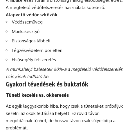
A hibakeresés során a biztonság mindig elsőbbséget élvez.
A megfelelő védőfelszerelés használata kötelező.
Alapvető védőeszközök:
Védőszemüveg
Munkakesztyű
Biztonságos lábbeli
Légzésvédelem por ellen
Elsősegély felszerelés
A munkahelyi balesetek 60%-a a megfelelő védőfelszerelés
hiányának tudható be.
Gyakori tévedések és buktatók
Tüneti kezelés vs. okkeresés
Az egyik leggyakoribb hiba, hogy csak a tüneteket próbáljuk
kezelni az okok feltárása helyett. Ez rövid távon
megoldásnak tűnhet, de hosszú távon csak súlyosbítja a
problémát.