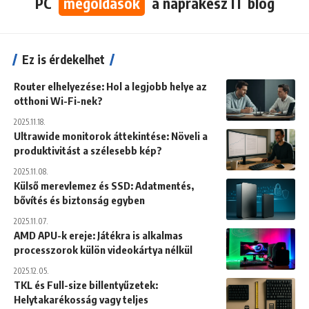
PC
megoldások
a naprakész IT blog
Ez is érdekelhet
Router elhelyezése: Hol a legjobb helye az
otthoni Wi-Fi-nek?
2025.11.18.
Ultrawide monitorok áttekintése: Növeli a
produktivitást a szélesebb kép?
2025.11.08.
Külső merevlemez és SSD: Adatmentés,
bővítés és biztonság egyben
2025.11.07.
AMD APU-k ereje: Játékra is alkalmas
processzorok külön videokártya nélkül
2025.12.05.
TKL és Full-size billentyűzetek:
Helytakarékosság vagy teljes