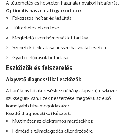
A túlterhelés és helytelen használat gyakori hibaforrás.
Optimális használati gyakorlatok:
Fokozatos indítás és leállítás
Túlterhelés elkerülése
Megfelelő üzemhőmérséklet tartása
Szünetek beiktatása hosszú használat esetén
Gyártói előírások betartása
Eszközök és felszerelés
Alapvető diagnosztikai eszközök
A hatékony hibakereséshez néhány alapvető eszközre
szükségünk van. Ezek beszerzése megtérül az első
komolyabb hiba megoldásakor.
Kezdő diagnosztikai készlet:
Multiméter az elektromos mérésekhez
Hőmérő a túlmelegedés ellenőrzésére