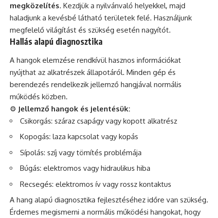
megközelítés
. Kezdjük a nyilvánvaló helyekkel, majd
haladjunk a kevésbé látható területek felé. Használjunk
megfelelő világítást és szükség esetén nagyítót.
Hallás alapú diagnosztika
A hangok elemzése rendkívül hasznos információkat
nyújthat az alkatrészek állapotáról. Minden gép és
berendezés rendelkezik jellemző hangjával normális
működés közben.
⚙️
Jellemző hangok és jelentésük:
Csikorgás: száraz csapágy vagy kopott alkatrész
Kopogás: laza kapcsolat vagy kopás
Sípolás: szíj vagy tömítés problémája
Búgás: elektromos vagy hidraulikus hiba
Recsegés: elektromos ív vagy rossz kontaktus
A hang alapú diagnosztika fejlesztéséhez időre van szükség.
Érdemes megismerni a normális működési hangokat, hogy