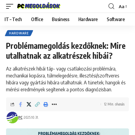
Aa
Font
Resizer
IT – Tech
Office
Business
Hardware
Software
HARDWARE
Problémamegoldás kezdőknek: Mire
utalhatnak az alkatrészek hibái?
Az alkatrészek hibái táp- vagy csatlakozási problémára,
mechanikai kopásra, túlmelegedésre, illesztési/szoftveres
hibára vagy gyártási hibára utalhatnak. A tünetek, hangok és
mérési eredmények segítenek a pontos diagnózisban.
12 Min. olvasás
PC
2025.10.31.