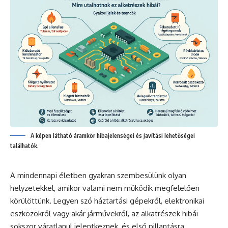
A képen látható áramkör hibajelenségei és javítási lehetőségei
találhatók.
A mindennapi életben gyakran szembesülünk olyan
helyzetekkel, amikor valami nem működik megfelelően
körülöttünk. Legyen szó háztartási gépekről, elektronikai
eszközökről vagy akár járművekről, az alkatrészek hibái
sokszor váratlanul jelentkeznek, és első pillantásra