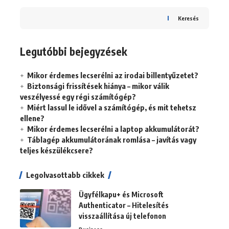
Keresés
Legutóbbi bejegyzések
Mikor érdemes lecserélni az irodai billentyűzetet?
Biztonsági frissítések hiánya – mikor válik
veszélyessé egy régi számítógép?
Miért lassul le idővel a számítógép, és mit tehetsz
ellene?
Mikor érdemes lecserélni a laptop akkumulátorát?
Táblagép akkumulátorának romlása – javítás vagy
teljes készülékcsere?
Legolvasottabb cikkek
Ügyfélkapu+ és Microsoft
Authenticator – Hitelesítés
visszaállítása új telefonon