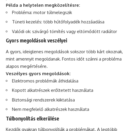
Példa a helytelen megközelítésre:
Probléma: motor túlmelegszik
Tüneti kezelés: több hűtőfolyadék hozzáadása
Valódi ok: szivárgó tömítés vagy eltömődött radiátor
Gyors megoldások veszélyei
A gyors, ideiglenes megoldások sokszor több kárt okoznak,
mint amennyit megoldanak. Fontos időt szánni a probléma
alapos megértésére.
Veszélyes gyors megoldások:
Elektromos problémák áthidalása
Kopott alkatrészek erőltetett használata
Biztonsági rendszerek kiiktatása
Nem megfelelő alkatrészek használata
Túlbonyolítás elkerülése
Kezdők gyakran túlbonyolítják a problémákat. A legtöbb