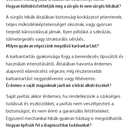
Hogyan különböztethetjük meg a sürgős és nem sürgős hibákat?
A sürgős hibák általában biztonsági kockázatot jelentenek,
teljes működésképtelenséget okoznak, vagy gyorsan
terjedő károsodással járnak. Ilyen például a szikrázás,
túlmelegedés vagy strukturális sérülés.
Milyen gyakran végezzünk megelőző karbantartást?
A karbantartás gyakorisága függ a berendezés típusától és
használati intenzitásától. Általában havonta érdemes
alapvető ellenőrzést végezni, míg részletesebb
karbantartást negyedévente vagy félévente.
Érdemes-e saját magunknak javítani a hibás alkatrészeket?
Saját javítás akkor érdemes, ha rendelkezünk a szükséges
tudással és eszközökkel, a javítás nem veszélyezteti a
biztonságot, és nem érinti a garanciális feltételeket.
Egyszerű mechanikai hibák gyakran házilag is megoldhatók.
Hogyan építsük fel a diagnosztikai tudásunkat?