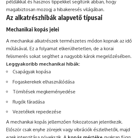
példákkal és hasznos tippekkel segítünk abban, hogy
magabiztosan mozogj a hibakeresés világában.
Az alkatrészhibák alapvető típusai
Mechanikai kopás jelei
A mechanikai alkatrészek természetes módon kopnak az idő
múlásával. Ez a folyamat elkerülhetetlen, de a korai
felismerés sokat segíthet a nagyobb károk megelőzésében.
Leggyakoribb mechanikai hibák:
Csapágyak kopása
Fogaskerekek elhasználódása
Tömítések megkeményedése
Rugók fáradása
Vezetékek repedezése
A mechanikai kopás jellemzően fokozatosan jelentkezik.
Először csak enyhe zörejek vagy vibrációk észlelhetők, majd
ezek intenzitása növekszik. A
kopás mértéke
gyakran függ