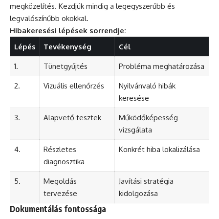
megközelítés. Kezdjük mindig a legegyszerűbb és
legvalószínűbb okokkal.
Hibakeresési lépések sorrendje:
Lépés
Tevékenység
Cél
1.
Tünetgyűjtés
Probléma meghatározása
2.
Vizuális ellenőrzés
Nyilvánvaló hibák
keresése
3.
Alapvető tesztek
Működőképesség
vizsgálata
4.
Részletes
Konkrét hiba lokalizálása
diagnosztika
5.
Megoldás
Javítási stratégia
tervezése
kidolgozása
Dokumentálás fontossága