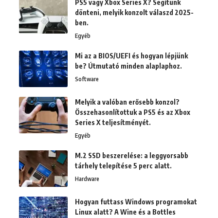
PS5 vagy Xbox Series X? Segítünk
dönteni, melyik konzolt válaszd 2025-
ben.
Egyéb
Mi az a BIOS/UEFI és hogyan lépjünk
be? Útmutató minden alaplaphoz.
Software
Melyik a valóban erősebb konzol?
Összehasonlítottuk a PS5 és az Xbox
Series X teljesítményét.
Egyéb
M.2 SSD beszerelése: a leggyorsabb
tárhely telepítése 5 perc alatt.
Hardware
Hogyan futtass Windows programokat
Linux alatt? A Wine és a Bottles