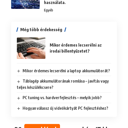
használata.
Egyéb
Még több érdekesség
Mikor érdemes lecserélni az
irodai billentyűzetet?
Mikor érdemes lecserélni a laptop akkumulátorát?
Táblagép akkumulátorának romlása – javítás vagy
teljes készülékcsere?
PC tuning vs. hardverfejlesztés – melyik jobb?
Hogyan válassz új videókártyát PC fejlesztéshez?