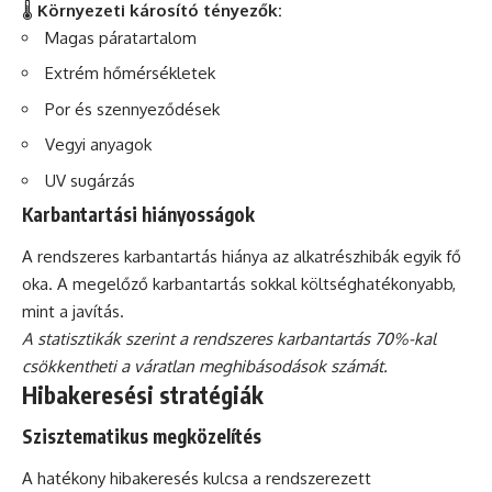
🌡️
Környezeti károsító tényezők:
Magas páratartalom
Extrém hőmérsékletek
Por és szennyeződések
Vegyi anyagok
UV sugárzás
Karbantartási hiányosságok
A rendszeres karbantartás hiánya az alkatrészhibák egyik fő
oka. A megelőző karbantartás sokkal költséghatékonyabb,
mint a javítás.
A statisztikák szerint a rendszeres karbantartás 70%-kal
csökkentheti a váratlan meghibásodások számát.
Hibakeresési stratégiák
Szisztematikus megközelítés
A hatékony hibakeresés kulcsa a rendszerezett