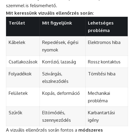
szemmel is felismerhető.
Mit keressünk vizuális ellenőrzés során:
Terület
Mit figyeljünk
Lehetséges
probléma
Kábelek
Repedések, égési
Elektromos hiba
nyomok
Csatlakozások
Korrózió, lazaság
Rossz kontaktus
Folyadékok
Szivárgás,
Tömítési hiba
elszíneződés
Felületek
Kopás, deformáció
Mechanikai
probléma
Szűrők
Eltömődés,
Karbantartási
szennyeződés
igény
A vizuális ellenőrzés során fontos a
módszeres