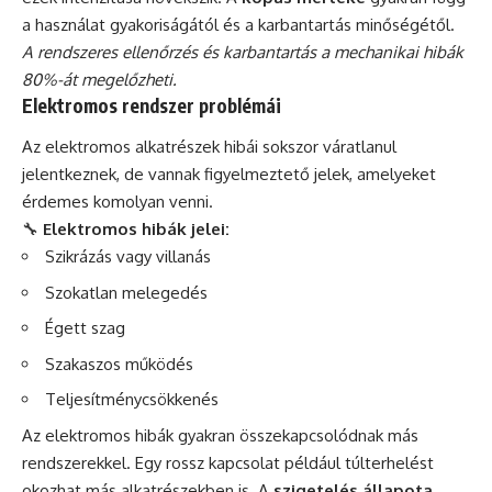
a használat gyakoriságától és a karbantartás minőségétől.
A rendszeres ellenőrzés és karbantartás a mechanikai hibák
80%-át megelőzheti.
Elektromos rendszer problémái
Az elektromos alkatrészek hibái sokszor váratlanul
jelentkeznek, de vannak figyelmeztető jelek, amelyeket
érdemes komolyan venni.
🔧
Elektromos hibák jelei:
Szikrázás vagy villanás
Szokatlan melegedés
Égett szag
Szakaszos működés
Teljesítménycsökkenés
Az elektromos hibák gyakran összekapcsolódnak más
rendszerekkel. Egy rossz kapcsolat például túlterhelést
okozhat más alkatrészekben is. A
szigetelés állapota