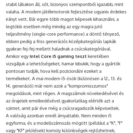
stabil lábakon áll, sőt, bizonyos szempontból igazabb, mint
valaha. A modern játékmotorok fejlesztése ugyanis érdekes
irányt vett. Bár egyre több magot képesek kihasználni, a
legtöbb esetben még mindig az egy magra jutó
teljesítmény (single-core performance) a döntő tényező,
ebben pedig a friss generációs középkategóriás lapkák
gyakran fej-fej mellett haladnak a csúcskategóriával.
Amikor egy
Intel Core i5 gaming teszt
keretében
vizsgáljuk a lehetőségeket, hamar kibukik, hogy a gyártók
pontosan tudják, hova kell pozicionálni ezeket a
termékeket. A mai modern i5-ösök (különösen a 12., 13. és
14. generáció) már nem azok a "kompromisszumos"
megoldások, mint régen. A magszámok növekedésével és
az órajelek emelkedésével gyakorlatilag elérték azt a
szintet, amit pár éve még a csúcsragadozók képviseltek.
A valóság azonban ennél árnyaltabb. Nem minden i5
egyforma, és a modellszámozás mögött (például a "K", "F"
vagy "KF" jelölések) komoly különbségek rejtőzhetnek,