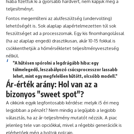
hiába fizettük ki a gyorsabb hardvert, nem kapjuk meg a
teljesítményt.
Fontos megemlíteni az alulfeszültség (undervolting)
lehetőségét is. Sok alaplap alapértelmezetten túl sok
feszültséget ad a processzornak. Egy kis finomhangolással
(ha az alaplap engedi) drasztikusan, akár 10-15 fokkal is
csökkenthetjük a hőmérsékletet teljesítményveszteség
nélkül.
"A hűtésen spórolni a legdrágább hiba: egy
túlmelegedő, leszabályozó csúcsprocesszor lassabb
lehet, mint egy megfelelően hűtött, olcsóbb modell."
Ár-érték arány: Hol van az a
bizonyos "sweet spot"?
A cikkünk egyik legfontosabb kérdése: melyik i5 éri meg
legjobban a pénzét? Nem mindig a legújabb a legjobb
választás, ha az ár-teljesítmény mutatót nézzük. A piac
jelenleg tele van opciókkal, mivel a régebbi generációk is
elérhetőek még a boltok polcain.