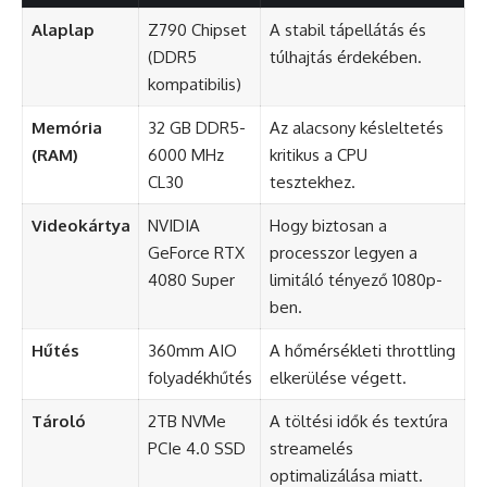
Alaplap
Z790 Chipset
A stabil tápellátás és
(DDR5
túlhajtás érdekében.
kompatibilis)
Memória
32 GB DDR5-
Az alacsony késleltetés
(RAM)
6000 MHz
kritikus a CPU
CL30
tesztekhez.
Videokártya
NVIDIA
Hogy biztosan a
GeForce RTX
processzor legyen a
4080 Super
limitáló tényező 1080p-
ben.
Hűtés
360mm AIO
A hőmérsékleti throttling
folyadékhűtés
elkerülése végett.
Tároló
2TB NVMe
A töltési idők és textúra
PCIe 4.0 SSD
streamelés
optimalizálása miatt.