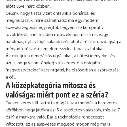
előtt ülve, harc közben.
Célunk, hogy tiszta vizet öntsünk a pohárba, és
megmutassuk, mire számíthatsz ma egy modern
középkategóriás egységtől. Legyen szó kompetitív
lövöldékről, ahol minden milliszekundum számít, vagy
hatalmas, nyílt világú kalandokról, ahol a részletgazdagság a
mérvadó, részletesen elemezzük a tapasztalatokat.
Áttekintjük a generációs ugrásokat, a hűtési igényeket és
azt is, hogy vajon tényleg szükséges-e a drágább
"nagytestvérekre" kacsintgatni, ha elsősorban a szórakozás
a cél.
A középkategória mítosza és
valósága: miért pont ez a széria?
Éveken keresztül tartotta magát az a mondás a hardveres
körökben, hogy játékra az i5 a tökéletes választás, míg az i7
és i9 a munkára való. Bár a technológia rengeteget
változott, ez az alapvetés meglepő módon még ma is