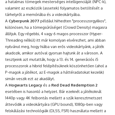
a hatalmas tömegek mesterséges intelligenciáját (NPC-k),
valamint az eszközök (assetek) folyamatos betöltését a
tárhelyről a memóriába és a videokártyába.
A
Cyberpunk 2077
például hírhedten "processzorgyilkos",
különösen, ha a tömegsűrűséget (Crowd Density) magasra
állítjuk. Egy régebbi, 4 vagy 6 magos processzor (Hyper-
Threading nélkül) itt már komolyan elvérezhet, ami abban
nyilvánul meg, hogy hiába van erős videokártyánk, a játék
akadozik, amikor autóval gyorsan hajtunk át a városon. A
tesztjeink azt mutatták, hogy a 13. és 14. generációs i5
processzorok a hibrid felépítésüknek köszönhetően (ahol a
P-magok a játékot, az E-magok a háttéradatokat kezelik)
simán veszik ezt az akadályt.
A
Hogwarts Legacy
és a
Red Dead Redemption 2
esetében is hasonló a helyzet. Bár ezeknél a játékoknál
1440p vagy 4K felbontás mellett a szűk keresztmetszet
áttevődik a videokártyára (GPU bound), 1080p-ben vagy
felskálázási technológiák (DLSS, FSR) használata mellett a