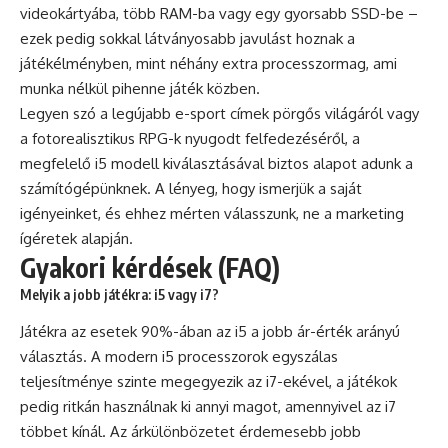
videokártyába, több RAM-ba vagy egy gyorsabb SSD-be –
ezek pedig sokkal látványosabb javulást hoznak a
játékélményben, mint néhány extra processzormag, ami
munka nélkül pihenne játék közben.
Legyen szó a legújabb e-sport címek pörgős világáról vagy
a fotorealisztikus RPG-k nyugodt felfedezéséről, a
megfelelő i5 modell kiválasztásával biztos alapot adunk a
számítógépünknek. A lényeg, hogy ismerjük a saját
igényeinket, és ehhez mérten válasszunk, ne a marketing
ígéretek alapján.
Gyakori kérdések (FAQ)
Melyik a jobb játékra: i5 vagy i7?
Játékra az esetek 90%-ában az i5 a jobb ár-érték arányú
választás. A modern i5 processzorok egyszálas
teljesítménye szinte megegyezik az i7-ekével, a játékok
pedig ritkán használnak ki annyi magot, amennyivel az i7
többet kínál. Az árkülönbözetet érdemesebb jobb