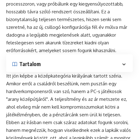
processzoron, vagy próbálunk egy kiegyensúlyozottabb,
hosszabb távra szóló rendszert összeállítani. Ez a
bizonytalanság teljesen természetes, hiszen senki sem
szeretné, ha az új, csillogó konfigurációja fél év múlva már
dadogna a legújabb megjelenések alatt, ugyanakkor
feleslegesen sem akarunk tízezreket kiadni olyan
erőforrásokért, amelyeket sosem fogunk kihasználni.
Tartalom
Itt jön képbe a középkategória királyának tartott széria.
Amikor erről a családról beszélünk, nem pusztán egy
hardverkomponensről van szó, hanem a PC-s játékosok
"arany középútjáról". A teljesítmény és az ár metszete ez,
ahol elvileg már nem kell kompromisszumokat kötni a
játékélményben, de a pénztárcánk sem ürül ki teljesen.
Ebben az írásban nem csak száraz adatokat fogunk sorolni,
hanem megnézzük, hogyan viselkednek ezek a lapkák valós
körülmények között, ott, ahol a leginkább számít: a monitor