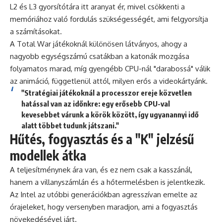
L2 és L3 gyorsítótára itt aranyat ér, mivel csökkenti a
memóriához való fordulás szükségességét, ami felgyorsítja
a számításokat.
A Total War játékoknál különösen látványos, ahogy a
nagyobb egységszámú csatákban a katonák mozgása
folyamatos marad, míg gyengébb CPU-nál "darabossá" válik
az animáció, függetlenül attól, milyen erős a videokártyánk.
"Stratégiai játékoknál a processzor ereje közvetlen
hatással van az időnkre: egy erősebb CPU-val
kevesebbet várunk a körök között, így ugyanannyi idő
alatt többet tudunk játszani."
Hűtés, fogyasztás és a "K" jelzésű
modellek átka
A teljesítménynek ára van, és ez nem csak a kasszánál,
hanem a villanyszámlán és a hőtermelésben is jelentkezik.
Az Intel az utóbbi generációkban agresszívan emelte az
órajeleket, hogy versenyben maradjon, ami a fogyasztás
növekedésével járt.