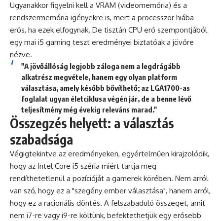
Ugyanakkor figyelni kell a VRAM (videomemória) és a
rendszermemória igényekre is, mert a processzor hiába
erős, ha ezek elfogynak. De tisztán CPU erő szempontjából
egy mai i5 gaming teszt eredményei biztatóak a jövőre
nézve.
"A jövőállóság legjobb záloga nem a legdrágább
alkatrész megvétele, hanem egy olyan platform
választása, amely később bővíthető; az LGA1700-as
foglalat ugyan életciklusa végén jár, de a benne lévő
teljesítmény még évekig releváns marad."
Összegzés helyett: a választás
szabadsága
Végigtekintve az eredményeken, egyértelműen kirajzolódik,
hogy az Intel Core i5 széria miért tartja meg
rendíthetetlenül a pozícióját a gamerek körében. Nem arról
van szó, hogy ez a "szegény ember választása", hanem arról,
hogy ez a racionális döntés. A felszabaduló összeget, amit
nem i7-re vagy i9-re költünk, befektethetjük egy erősebb