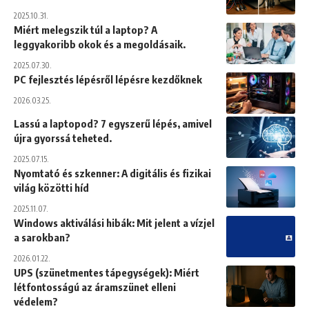
2025.10.31.
Miért melegszik túl a laptop? A
leggyakoribb okok és a megoldásaik.
2025.07.30.
PC fejlesztés lépésről lépésre kezdőknek
2026.03.25.
Lassú a laptopod? 7 egyszerű lépés, amivel
újra gyorssá teheted.
2025.07.15.
Nyomtató és szkenner: A digitális és fizikai
világ közötti híd
2025.11.07.
Windows aktiválási hibák: Mit jelent a vízjel
a sarokban?
2026.01.22.
UPS (szünetmentes tápegységek): Miért
létfontosságú az áramszünet elleni
védelem?