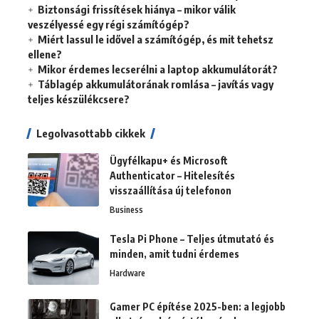
Biztonsági frissítések hiánya – mikor válik
veszélyessé egy régi számítógép?
Miért lassul le idővel a számítógép, és mit tehetsz
ellene?
Mikor érdemes lecserélni a laptop akkumulátorát?
Táblagép akkumulátorának romlása – javítás vagy
teljes készülékcsere?
Legolvasottabb cikkek
Ügyfélkapu+ és Microsoft
Authenticator – Hitelesítés
visszaállítása új telefonon
Business
Tesla Pi Phone – Teljes útmutató és
minden, amit tudni érdemes
Hardware
Gamer PC építése 2025-ben: a legjobb