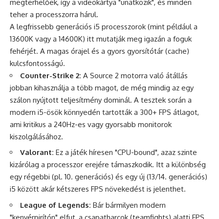
megterhelőek, így a videokártya "unatkozik", és minden
teher a processzorra hárul.
A legfrissebb generációs i5 processzorok (mint például a
13600K vagy a 14600K) itt mutatják meg igazán a foguk
fehérjét. A magas órajel és a gyors gyorsítótár (cache)
kulcsfontosságú.
Counter-Strike 2:
A Source 2 motorra való átállás
jobban kihasználja a több magot, de még mindig az egy
szálon nyújtott teljesítmény dominál. A tesztek során a
modern i5-ösök könnyedén tartották a 300+ FPS átlagot,
ami kritikus a 240Hz-es vagy gyorsabb monitorok
kiszolgálásához.
Valorant:
Ez a játék híresen "CPU-bound", azaz szinte
kizárólag a processzor erejére támaszkodik. Itt a különbség
egy régebbi (pl. 10. generációs) és egy új (13/14. generációs)
i5 között akár kétszeres FPS növekedést is jelenthet.
League of Legends:
Bár bármilyen modern
"kenyérpirítón" elfut, a csapatharcok (teamfights) alatti FPS