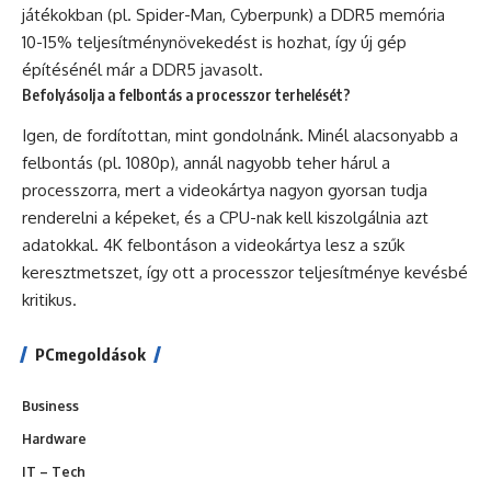
játékokban (pl. Spider-Man, Cyberpunk) a DDR5 memória
10-15% teljesítménynövekedést is hozhat, így új gép
építésénél már a DDR5 javasolt.
Befolyásolja a felbontás a processzor terhelését?
Igen, de fordítottan, mint gondolnánk. Minél alacsonyabb a
felbontás (pl. 1080p), annál nagyobb teher hárul a
processzorra, mert a videokártya nagyon gyorsan tudja
renderelni a képeket, és a CPU-nak kell kiszolgálnia azt
adatokkal. 4K felbontáson a videokártya lesz a szűk
keresztmetszet, így ott a processzor teljesítménye kevésbé
kritikus.
PCmegoldások
Business
Hardware
IT – Tech