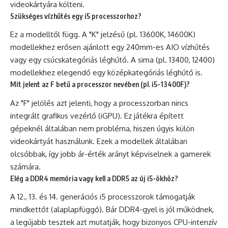
videokártyára költeni.
Szükséges vízhűtés egy i5 processzorhoz?
Ez a modelltől függ. A "K" jelzésű (pl. 13600K, 14600K)
modellekhez erősen ajánlott egy 240mm-es AIO vízhűtés
vagy egy csúcskategóriás léghűtő. A sima (pl. 13400, 12400)
modellekhez elegendő egy középkategóriás léghűtő is.
Mit jelent az F betű a processzor nevében (pl. i5-13400F)?
Az "F" jelölés azt jelenti, hogy a processzorban nincs
integrált grafikus vezérlő (iGPU). Ez játékra épített
gépeknél általában nem probléma, hiszen úgyis külön
videokártyát használunk. Ezek a modellek általában
olcsóbbak, így jobb ár-érték arányt képviselnek a gamerek
számára.
Elég a DDR4 memória vagy kell a DDR5 az új i5-ökhöz?
A 12., 13. és 14. generációs i5 processzorok támogatják
mindkettőt (alaplapfüggő). Bár DDR4-gyel is jól működnek,
a legújabb tesztek azt mutatják, hogy bizonyos CPU-intenzív