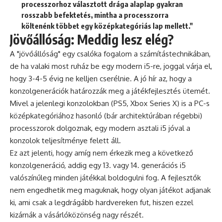
processzorhoz választott drága alaplap gyakran
rosszabb befektetés, mintha a processzorra
költenénk többet egy középkategóriás lap mellett."
Jövőállóság: Meddig lesz elég?
A "jövőállóság" egy csalóka fogalom a számítástechnikában,
de ha valaki most ruház be egy modern i5-re, joggal várja el,
hogy 3-4-5 évig ne kelljen cserélnie. A jó hír az, hogy a
konzolgenerációk határozzák meg a játékfejlesztés ütemét.
Mivel a jelenlegi konzolokban (PS5, Xbox Series X) is a PC-s
középkategóriához hasonló (bár architektúrában régebbi)
processzorok dolgoznak, egy modern asztali i5 jóval a
konzolok teljesítménye felett áll.
Ez azt jelenti, hogy amíg nem érkezik meg a következő
konzolgeneráció, addig egy 13. vagy 14. generációs i5
valószínűleg minden játékkal boldogulni fog. A fejlesztők
nem engedhetik meg maguknak, hogy olyan játékot adjanak
ki, ami csak a legdrágább hardvereken fut, hiszen ezzel
kizárnák a vásárlóközönség nagy részét.