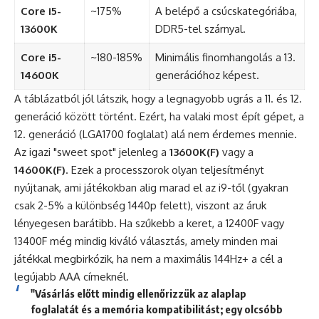
Core i5-
~175%
A belépő a csúcskategóriába,
13600K
DDR5-tel szárnyal.
Core i5-
~180-185%
Minimális finomhangolás a 13.
14600K
generációhoz képest.
A táblázatból jól látszik, hogy a legnagyobb ugrás a 11. és 12.
generáció között történt. Ezért, ha valaki most épít gépet, a
12. generáció (LGA1700 foglalat) alá nem érdemes mennie.
Az igazi "sweet spot" jelenleg a
13600K(F)
vagy a
14600K(F)
. Ezek a processzorok olyan teljesítményt
nyújtanak, ami játékokban alig marad el az i9-től (gyakran
csak 2-5% a különbség 1440p felett), viszont az áruk
lényegesen barátibb. Ha szűkebb a keret, a 12400F vagy
13400F még mindig kiváló választás, amely minden mai
játékkal megbirkózik, ha nem a maximális 144Hz+ a cél a
legújabb AAA címeknél.
"Vásárlás előtt mindig ellenőrizzük az alaplap
foglalatát és a memória kompatibilitást; egy olcsóbb