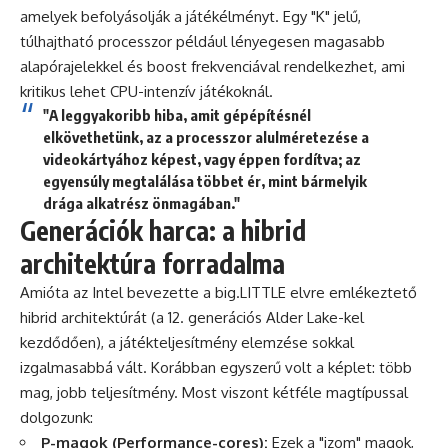
amelyek befolyásolják a játékélményt. Egy "K" jelű,
túlhajtható processzor például lényegesen magasabb
alapórajelekkel és boost frekvenciával rendelkezhet, ami
kritikus lehet CPU-intenzív játékoknál.
"A leggyakoribb hiba, amit gépépítésnél
elkövethetünk, az a processzor alulméretezése a
videokártyához képest, vagy éppen fordítva; az
egyensúly megtalálása többet ér, mint bármelyik
drága alkatrész önmagában."
Generációk harca: a hibrid
architektúra forradalma
Amióta az Intel bevezette a big.LITTLE elvre emlékeztető
hibrid architektúrát (a 12. generációs Alder Lake-kel
kezdődően), a játékteljesítmény elemzése sokkal
izgalmasabbá vált. Korábban egyszerű volt a képlet: több
mag, jobb teljesítmény. Most viszont kétféle magtípussal
dolgozunk:
P-magok (Performance-cores):
Ezek a "izom" magok,