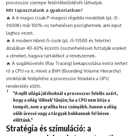
processzor szerepe felértékelődését láthatjuk.
Mit tapasztalunk a gyakorlatban?
🔥 A 6 magos (csak P-magos) régebbi modellek (pl. i5-
9600K) már 100%-os terhelésen pöröghetnek, ami input
laghoz vezet.
🔥 A modern hibrid i5-ösök (pl. i5-13500 és felette)
általában 40-60% közötti összterheléssel futtatják ezeket
a címeket, hagyva tartalékot a rendszernek.
🔥 A sugárkövetés (Ray Tracing) bekapcsolása extra terhet
ró a CPU-ra is, mivel a BVH (Bounding Volume Hierarchy)
struktúrák felépítése a processzor feladata a GPU
renderelés előtt.
"A nyílt világú játékoknál a processzor felelős azért,
hogy a világ 'élőnek' tűnjön; ha a CPU nem bírja a
tempót, nem a grafika lesz csúnyább, hanem a világ
válik üressé vagy a tárgyak bukkannak fel késve
előttünk."
Stratégia és szimuláció: a