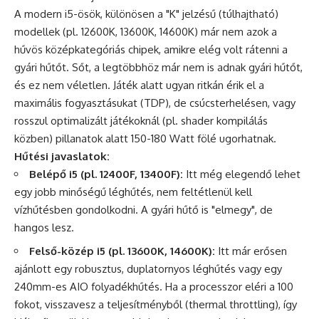
A modern i5-ösök, különösen a "K" jelzésű (túlhajtható)
modellek (pl. 12600K, 13600K, 14600K) már nem azok a
hűvös középkategóriás chipek, amikre elég volt rátenni a
gyári hűtőt. Sőt, a legtöbbhöz már nem is adnak gyári hűtőt,
és ez nem véletlen. Játék alatt ugyan ritkán érik el a
maximális fogyasztásukat (TDP), de csúcsterhelésen, vagy
rosszul optimalizált játékoknál (pl. shader kompilálás
közben) pillanatok alatt 150-180 Watt fölé ugorhatnak.
Hűtési javaslatok:
Belépő i5 (pl. 12400F, 13400F):
Itt még elegendő lehet
egy jobb minőségű léghűtés, nem feltétlenül kell
vízhűtésben gondolkodni. A gyári hűtő is "elmegy", de
hangos lesz.
Felső-közép i5 (pl. 13600K, 14600K):
Itt már erősen
ajánlott egy robusztus, duplatornyos léghűtés vagy egy
240mm-es AIO folyadékhűtés. Ha a processzor eléri a 100
fokot, visszavesz a teljesítményből (thermal throttling), így