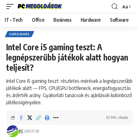
Aa
Font
Resizer
IT – Tech
Office
Business
Hardware
Software
HARDWARE
Intel Core i5 gaming teszt: A
legnépszerűbb játékok alatt hogyan
teljesít?
Intel Core i5 gaming teszt: részletes mérések a legnépszerűbb
játékok alatt — FPS, CPU/GPU bottleneck, energiafogyasztás
és ár/érték arány. Gyakorlati tanácsok és ajánlások különböző
játékosigényekre.
20 Min. olvasás
PC
2025.11.30.