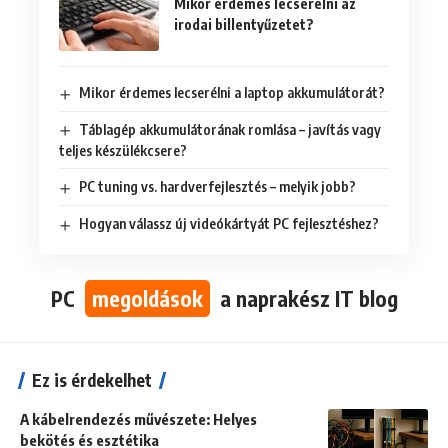
Mikor érdemes lecserélni az
irodai billentyűzetet?
Mikor érdemes lecserélni a laptop akkumulátorát?
Táblagép akkumulátorának romlása – javítás vagy
teljes készülékcsere?
PC tuning vs. hardverfejlesztés – melyik jobb?
Hogyan válassz új videókártyát PC fejlesztéshez?
PC
megoldások
a naprakész IT blog
Ez is érdekelhet
A kábelrendezés művészete: Helyes
bekötés és esztétika