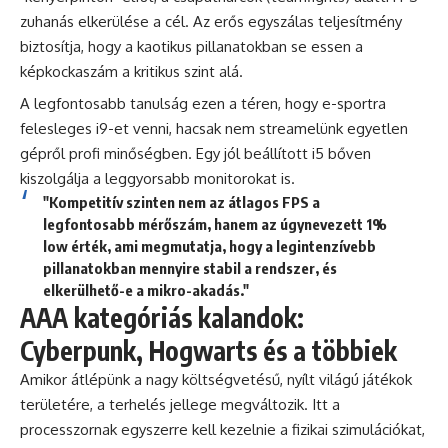
zuhanás elkerülése a cél. Az erős egyszálas teljesítmény
biztosítja, hogy a kaotikus pillanatokban se essen a
képkockaszám a kritikus szint alá.
A legfontosabb tanulság ezen a téren, hogy e-sportra
felesleges i9-et venni, hacsak nem streamelünk egyetlen
gépről profi minőségben. Egy jól beállított i5 bőven
kiszolgálja a leggyorsabb monitorokat is.
"Kompetitív szinten nem az átlagos FPS a
legfontosabb mérőszám, hanem az úgynevezett 1%
low érték, ami megmutatja, hogy a legintenzívebb
pillanatokban mennyire stabil a rendszer, és
elkerülhető-e a mikro-akadás."
AAA kategóriás kalandok:
Cyberpunk, Hogwarts és a többiek
Amikor átlépünk a nagy költségvetésű, nyílt világú játékok
területére, a terhelés jellege megváltozik. Itt a
processzornak egyszerre kell kezelnie a fizikai szimulációkat,