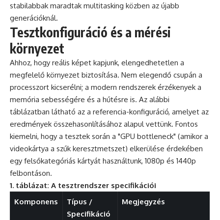
stabilabbak maradtak multitasking közben az újabb
generációknál.
Tesztkonfiguráció és a mérési
környezet
Ahhoz, hogy reális képet kapjunk, elengedhetetlen a
megfelelő környezet biztosítása. Nem elegendő csupán a
processzort kicserélni; a modern rendszerek érzékenyek a
memória sebességére és a hűtésre is. Az alábbi
táblázatban látható az a referencia-konfiguráció, amelyet az
eredmények összehasonlításához alapul vettünk. Fontos
kiemelni, hogy a tesztek során a "GPU bottleneck" (amikor a
videokártya a szűk keresztmetszet) elkerülése érdekében
egy felsőkategóriás kártyát használtunk, 1080p és 1440p
felbontáson.
1. táblázat: A tesztrendszer specifikációi
Komponens
Típus /
Megjegyzés
Specifikáció