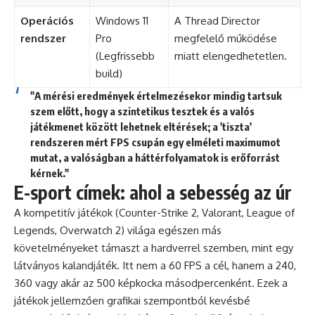
Operációs
Windows 11
A Thread Director
rendszer
Pro
megfelelő működése
(Legfrissebb
miatt elengedhetetlen.
build)
"A mérési eredmények értelmezésekor mindig tartsuk
szem előtt, hogy a szintetikus tesztek és a valós
játékmenet között lehetnek eltérések; a 'tiszta'
rendszeren mért FPS csupán egy elméleti maximumot
mutat, a valóságban a háttérfolyamatok is erőforrást
kérnek."
E-sport címek: ahol a sebesség az úr
A kompetitív játékok (Counter-Strike 2, Valorant, League of
Legends, Overwatch 2) világa egészen más
követelményeket támaszt a hardverrel szemben, mint egy
látványos kalandjáték. Itt nem a 60 FPS a cél, hanem a 240,
360 vagy akár az 500 képkocka másodpercenként. Ezek a
játékok jellemzően grafikai szempontból kevésbé