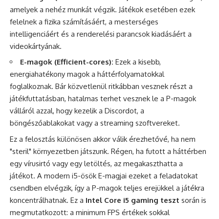
amelyek a nehéz munkát végzik. Játékok esetében ezek
felelnek a fizika számításáért, a mesterséges
intelligenciáért és a renderelési parancsok kiadásáért a
videokártyának.
E-magok (Efficient-cores):
Ezek a kisebb,
energiahatékony magok a háttérfolyamatokkal
foglalkoznak. Bár közvetlenül ritkábban vesznek részt a
játékfuttatásban, hatalmas terhet vesznek le a P-magok
válláról azzal, hogy kezelik a Discordot, a
böngészőablakokat vagy a streaming szoftvereket.
Ez a felosztás különösen akkor válik érezhetővé, ha nem
"steril" környezetben játszunk. Régen, ha futott a háttérben
egy vírusirtó vagy egy letöltés, az megakaszthatta a
játékot. A modern i5-ösök E-magjai ezeket a feladatokat
csendben elvégzik, így a P-magok teljes erejükkel a játékra
koncentrálhatnak. Ez a
Intel Core i5 gaming teszt
során is
megmutatkozott: a minimum FPS értékek sokkal