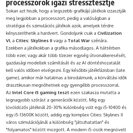
processzorok igazi stressztesztje
Sokan azt hiszik, hogy a legszebb grafikájú játékok izzasztják
meg legjobban a processzort, pedig a valóságban a
stratégiai és szimulációs játékok azok, amelyek térdre
kényszeríthetik a hardvert. Gondoljunk csak a
Civilization
VI
, a
Cities: Skylines II
vagy a
Total War
szériára.
Ezekben a játékokban a grafika másodlagos. A háttérben
több ezer, vagy akár több tízezer egység útvonalkeresését,
gazdasági modellek számítását és az AI döntéshozatalát
kell valós időben elvégezni. Egy későbbi játékfázisban (late
game), amikor már hatalmas a birodalmunk, a körváltási idők
drasztikusan megnőhetnek egy gyengébb processzorral.
Az
Intel Core i5 gaming teszt
ezen szakasza mutatta a
legnagyobb szórást a generációk között. Míg egy
lövöldözős játéknál 20-30% különbség volt egy i5-10400 és
egy i5-13600K között, addig egy komplex Cities: Skylines II
város szimulációjánál a különbség "játszhatatlan" és
"folyamatos" között mozgott. A modern i5-ösök megnövelt