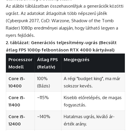
Az alábbi táblázatban összehasonlítjuk a generációk közötti
ugrást. Az adatokat átlagoltuk több népszerű játék
(Cyberpunk 2077, CoD: Warzone, Shadow of the Tomb
Raider) 1080p eredményei alapján, hogy látható legyen a
nyers fejlődés.
2. táblázat: Generációs teljesítmény-ugrás (Becsült
átlag FPS 1080p felbontáson RTX 4080 kártyával)
Processzor
Átlag FPS
Megjegyzés
Modell
(Relatív)
Core i5-
100%
A régi "budget king", ma már
10400
(Bázis)
sokszor kevés.
Core i5-
~115%
Kisebb előrelépés, de magas
11400
fogyasztás.
Core i5-
~140%
Hatalmas ugrás, kiváló ár-
12400
érték arány.