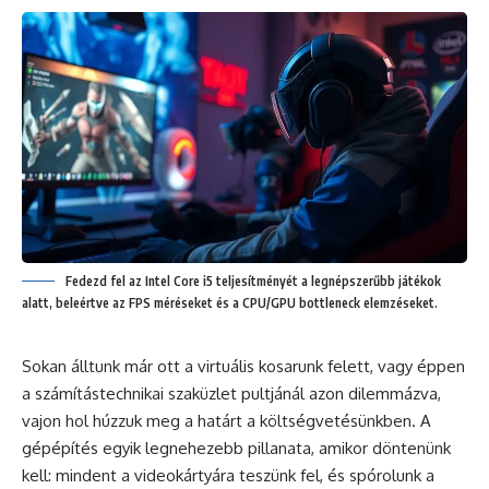
Fedezd fel az Intel Core i5 teljesítményét a legnépszerűbb játékok
alatt, beleértve az FPS méréseket és a CPU/GPU bottleneck elemzéseket.
Sokan álltunk már ott a virtuális kosarunk felett, vagy éppen
a számítástechnikai szaküzlet pultjánál azon dilemmázva,
vajon hol húzzuk meg a határt a költségvetésünkben. A
gépépítés egyik legnehezebb pillanata, amikor döntenünk
kell: mindent a videokártyára teszünk fel, és spórolunk a