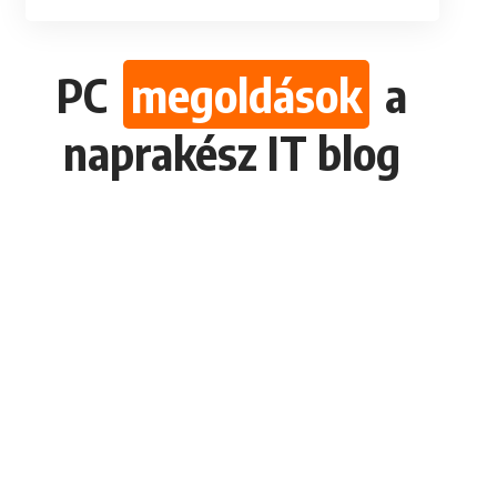
PC
megoldások
a
naprakész IT blog