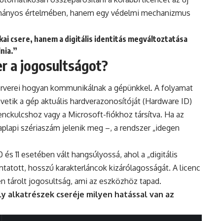
ományos értelmében, hanem egy védelmi mechanizmus
kai csere, hanem a digitális identitás megváltoztatása
lnia.”
er a jogosultságot?
zerverei hogyan kommunikálnak a gépünkkel. A folyamat
vetik a gép aktuális hardverazonosítóját (Hardware ID)
cenckulcshoz vagy a Microsoft-fiókhoz társítva. Ha az
laplapi szériaszám jelenik meg –, a rendszer „idegen
 11 esetében vált hangsúlyossá, ahol a „digitális
mtatott, hosszú karakterláncok kizárólagosságát. A licenc
n tárolt jogosultság, ami az eszközhöz tapad.
ly alkatrészek cseréje milyen hatással van az