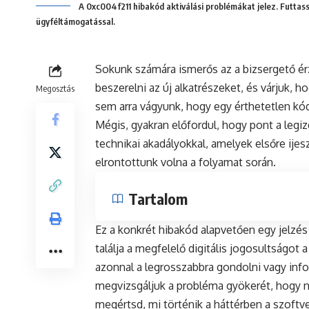
A 0xc004f211 hibakód aktiválási problémákat jelez. Futtass
ügyféltámogatással.
Sokunk számára ismerős az a bizsergető érz
beszerelni az új alkatrészeket, és várjuk, 
Megosztás
sem arra vágyunk, hogy egy érthetetlen kód
Mégis, gyakran előfordul, hogy pont a leg
technikai akadályokkal, amelyek elsőre ijes
elrontottunk volna a folyamat során.
Tartalom
Ez a konkrét hibakód alapvetően egy jelzés
találja a megfelelő digitális jogosultságo
azonnal a legrosszabbra gondolni vagy info
megvizsgáljuk a probléma gyökerét, hogy 
megértsd, mi történik a háttérben a szoftve