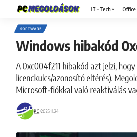
IT – Tech
Office
SOFTWARE
Windows hibakód 0xc
A 0xc004f211 hibakód azt jelzi, hog
licenckulcs/azonosító eltérés). Megol
Microsoft‑fiókkal való reaktiválás v
PC
2025.11.24.