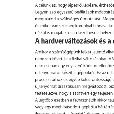
A célunk az, hogy lépésről lépésre, érthet
Legyen szó egyszerű beállítások módosításá
megtalálod a szükséges útmutatást. Megnéz
és mikor van szükség komolyabb beavatkozá
nélkül is magabiztosan kezelhesd a helyzet
A hardverváltozások és a d
Amikor a számítógépünk lelkét jelentő alka
nehezen követi le a fizikai változásokat.
nem csupán egy egyszerű kódsort ellenőriz 
ujjlenyomatot készít a gépünkről. Ez az uj
processzorhoz és egyéb kulcsfontosságú el
ujjlenyomat drasztikusan megváltozott, biz
feltételezve, hogy a szoftvert egy teljesen 
A legtöbb esetben a felhasználók akkor talá
vagy egy meghibásodott gépből a háttértára
ilyenkor „elveszti a fonalat”, és nem tudja