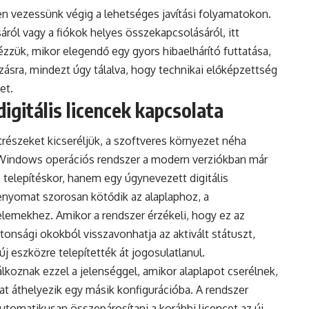
ően vezessünk végig a lehetséges javítási folyamatokon.
ról vagy a fiókok helyes összekapcsolásáról, itt
zük, mikor elegendő egy gyors hibaelhárító futtatása,
sra, mindezt úgy tálalva, hogy technikai előképzettség
et.
igitális licencek kapcsolata
trészeket kicseréljük, a szoftveres környezet néha
 A Windows operációs rendszer a modern verziókban már
telepítéskor, hanem egy úgynevezett digitális
jlenyomat szorosan kötődik az alaplaphoz, a
emekhez. Amikor a rendszer érzékeli, hogy ez az
tonsági okokból visszavonhatja az aktivált státuszt,
új eszközre telepítették át jogosulatlanul.
lkoznak ezzel a jelenséggel, amikor alaplapot cserélnek,
t áthelyezik egy másik konfigurációba. A rendszer
 automatikusan összepárosítani a korábbi licencet az új