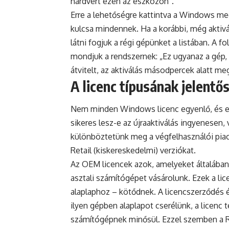
hardvert ezen az eszközön”.
Erre a lehetőségre kattintva a Windows meg
kulcsa mindennek. Ha a korábbi, még aktivál
látni fogjuk a régi gépünket a listában. A f
mondjuk a rendszernek: „Ez ugyanaz a gép, c
átvitelt, az aktiválás másodpercek alatt me
A licenc típusának jelentő
Nem minden Windows licenc egyenlő, és ez
sikeres lesz-e az újraaktiválás ingyenesen, 
különböztetünk meg a végfelhasználói piac
Retail (kiskereskedelmi) verziókat.
Az OEM licencek azok, amelyeket általában 
asztali számítógépet vásárolunk. Ezek a li
alaplaphoz – kötődnek. A licencszerződés 
ilyen gépben alaplapot cserélünk, a licenc t
számítógépnek minősül. Ezzel szemben a Ret