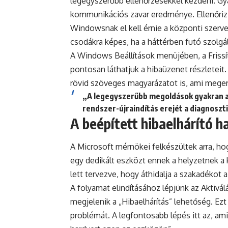
legegyszerűbb ellenőrzésekkel kezdeni. Gya
kommunikációs zavar eredménye. Ellenőrizzü
Windowsnak el kell érnie a központi szerve
csodákra képes, ha a háttérben futó szolgá
A Windows Beállítások menüjében, a Frissít
pontosan láthatjuk a hibaüzenet részleteit
rövid szöveges magyarázatot is, ami megerő
„A legegyszerűbb megoldások gyakran a 
rendszer-újraindítás erejét a diagnoszti
A beépített hibaelhárító h
A Microsoft mérnökei felkészültek arra, hog
egy dedikált eszközt ennek a helyzetnek a k
lett tervezve, hogy áthidalja a szakadékot a 
A folyamat elindításához lépjünk az Aktivál
megjelenik a „Hibaelhárítás” lehetőség. Ezt
problémát. A legfontosabb lépés itt az, ami