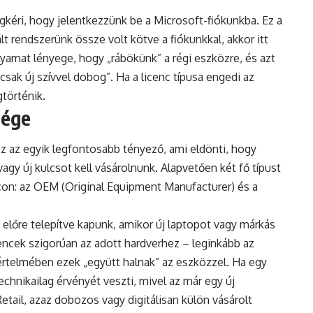
kéri, hogy jelentkezzünk be a Microsoft-fiókunkba. Ez a
t rendszerünk össze volt kötve a fiókunkkal, akkor itt
olyamat lényege, hogy „rábökünk” a régi eszközre, és azt
sak új szívvel dobog”. Ha a licenc típusa engedi az
gtörténik.
sége
 az egyik legfontosabb tényező, ami eldönti, hogy
vagy új kulcsot kell vásárolnunk. Alapvetően két fő típust
on: az OEM (Original Equipment Manufacturer) és a
előre telepítve kapunk, amikor új laptopot vagy márkás
cencek szigorúan az adott hardverhez – leginkább az
értelmében ezek „együtt halnak” az eszközzel. Ha egy
echnikailag érvényét veszti, mivel az már egy új
ail, azaz dobozos vagy digitálisan külön vásárolt