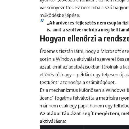
vaskörnyezettel. Ez nem hiba a szó hagy
működésbe lépése.
„A hardveres fejlesztés nem csupán fizi
is, amit a szoftvernek újra meg kell tanu
Hogyan ellenőrzi a rendsz
Érdemes tisztán látni, hogy a Microsoft s
során a Windows aktiválási szerverei össze
azzal, amit az adatbázisukban tárolnak a li
eltérés túl nagy – például egy teljesen új a
testként” azonosítja a számítógépet.
Ez a mechanizmus különösen a Windows 10 és
licenc” fogalma felváltotta a matricára nyo
már nem csak egy papír, hanem egy felhőbe
Az alábbi táblázat segít megérteni, me
aktiválásra: