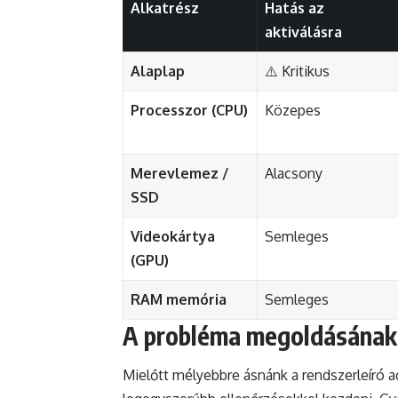
Alkatrész
Hatás az
aktiválásra
Alaplap
⚠️ Kritikus
Processzor (CPU)
Közepes
Merevlemez /
Alacsony
SSD
Videokártya
Semleges
(GPU)
RAM memória
Semleges
A probléma megoldásának 
Mielőtt mélyebbre ásnánk a rendszerleíró 