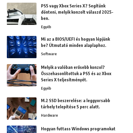
PS5 vagy Xbox Series X? Segítünk
dönteni, melyik konzolt válaszd 2025-
ben.
Egyéb
Mi az a BIOS/UEFI és hogyan lépjünk
be? Útmutató minden alaplaphoz.
Software
Melyik a valóban erősebb konzol?
Összehasonlítottuk a PS5 és az Xbox
Series X teljesítményét.
Egyéb
M.2 SSD beszerelése: a leggyorsabb
tárhely telepítése 5 perc alatt.
Hardware
Hogyan futtass Windows programokat