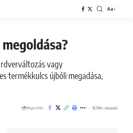
Aa
Font
Resizer
a megoldása?
ardverváltozás vagy
lyes termékkulcs újbóli megadása,
16 Min. olvasás
Megosztás