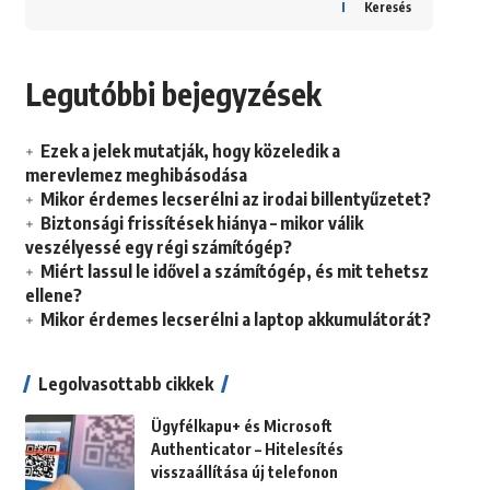
Keresés
Legutóbbi bejegyzések
Ezek a jelek mutatják, hogy közeledik a
merevlemez meghibásodása
Mikor érdemes lecserélni az irodai billentyűzetet?
Biztonsági frissítések hiánya – mikor válik
veszélyessé egy régi számítógép?
Miért lassul le idővel a számítógép, és mit tehetsz
ellene?
Mikor érdemes lecserélni a laptop akkumulátorát?
Legolvasottabb cikkek
Ügyfélkapu+ és Microsoft
Authenticator – Hitelesítés
visszaállítása új telefonon