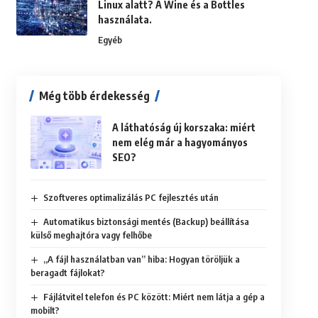
Linux alatt? A Wine és a Bottles
használata.
Egyéb
Még több érdekesség
A láthatóság új korszaka: miért
nem elég már a hagyományos
SEO?
Szoftveres optimalizálás PC fejlesztés után
Automatikus biztonsági mentés (Backup) beállítása
külső meghajtóra vagy felhőbe
„A fájl használatban van” hiba: Hogyan töröljük a
beragadt fájlokat?
Fájlátvitel telefon és PC között: Miért nem látja a gép a
mobilt?