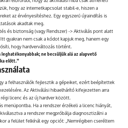
kran előfordul, hogy az aktiválási hiba csak átmeneti
k, hogy az internetkapcsolat stabil-e, hiszen a
reket az érvényesítéshez. Egy egyszerű újraindítás is
ltatások akadtak meg.
és és biztonság (vagy Rendszer) -> Aktiválás pont alatt
. Itt gyakran nem csak a kódot kapjuk meg, hanem egy
síti, hogy hardverváltozás történt.
leghatékonyabbak; ne becsüljük alá az alapvető
ka előtt.”
asználata
y a felhasználók fejlesztik a gépeiket, ezért beépítettek
ezelésére. Az Aktiválási hibaelhárító kifejezetten arra
régi licenc és az új hardver között.
ás menüpontba. Ha a rendszer érzékeli a licenc hiányát,
 kiválasztva a rendszer megpróbálja diagnosztizálni a
kor a felület felkínál egy opciót: „Nemrégiben cseréltem