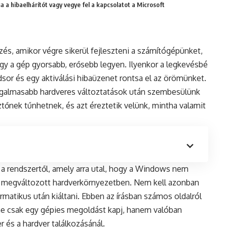
a a hibaelhárítót vagy vegye fel a kapcsolatot a Microsoft
és, amikor végre sikerül fejleszteni a számítógépünket,
hogy a gép gyorsabb, erősebb legyen. Ilyenkor a legkevésbé
sor és egy aktiválási hibaüzenet rontsa el az örömünket.
izgalmasabb hardveres változtatások után szembesülünk
ztőnek tűnhetnek, és azt éreztetik velünk, mintha valamit
 a rendszertől, amely arra utal, hogy a Windows nem
t a megváltozott hardverkörnyezetben. Nem kell azonban
rmatikus után kiáltani. Ebben az írásban számos oldalról
ne csak egy gépies megoldást kapj, hanem valóban
r és a hardver találkozásánál.