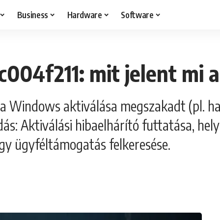
Business
Hardware
Software
004f211: mit jelent mi 
y a Windows aktiválása megszakadt (pl. h
dás: Aktiválási hibaelhárító futtatása, he
agy ügyféltámogatás felkeresése.