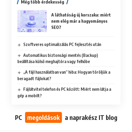
Még több érdekesség
A láthatóság új korszaka: miért
nem elég már a hagyományos
SEO?
Szoftveres optimalizálás PC fejlesztés után
Automatikus biztonsági mentés (Backup)
beállítása külső meghajtóra vagy felhőbe
„A fájl használatban van” hiba: Hogyan töröljük a
beragadt fájlokat?
Fájlátvitel telefon és PC között: Miért nem látja a
gép a mobilt?
PC
megoldások
a naprakész IT blog