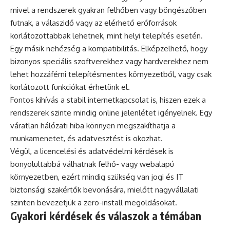
mivel a rendszerek gyakran felhőben vagy böngészőben
futnak, a válaszidő vagy az elérhető erőforrások
korlátozottabbak lehetnek, mint helyi telepítés esetén.
Egy másik nehézség a kompatibilitás. Elképzelhető, hogy
bizonyos speciális szoftverekhez vagy hardverekhez nem
lehet hozzáférni telepítésmentes környezetből, vagy csak
korlátozott funkciókat érhetünk el.
Fontos kihívás a stabil internetkapcsolat is, hiszen ezek a
rendszerek szinte mindig online jelenlétet igényelnek. Egy
váratlan hálózati hiba könnyen megszakíthatja a
munkamenetet, és adatvesztést is okozhat.
Végül, a licencelési és adatvédelmi kérdések is
bonyolultabbá válhatnak felhő- vagy webalapú
környezetben, ezért mindig szükség van jogi és IT
biztonsági szakértők bevonására, mielőtt nagyvállalati
szinten bevezetjük a zero-install megoldásokat.
Gyakori kérdések és válaszok a témában