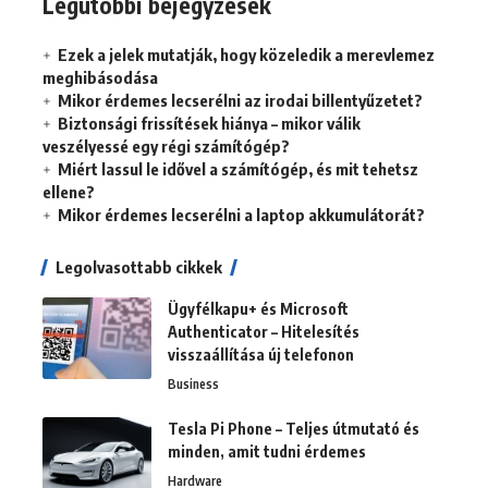
Legutóbbi bejegyzések
Ezek a jelek mutatják, hogy közeledik a merevlemez
meghibásodása
Mikor érdemes lecserélni az irodai billentyűzetet?
Biztonsági frissítések hiánya – mikor válik
veszélyessé egy régi számítógép?
Miért lassul le idővel a számítógép, és mit tehetsz
ellene?
Mikor érdemes lecserélni a laptop akkumulátorát?
Legolvasottabb cikkek
Ügyfélkapu+ és Microsoft
Authenticator – Hitelesítés
visszaállítása új telefonon
Business
Tesla Pi Phone – Teljes útmutató és
minden, amit tudni érdemes
Hardware