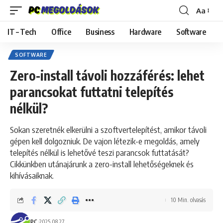
Aa
Font
Resizer
IT – Tech
Office
Business
Hardware
Software
SOFTWARE
Zero-install távoli hozzáférés: lehet
parancsokat futtatni telepítés
nélkül?
Sokan szeretnék elkerülni a szoftvertelepítést, amikor távoli
gépen kell dolgozniuk. De vajon létezik-e megoldás, amely
telepítés nélkül is lehetővé teszi parancsok futtatását?
Cikkünkben utánajárunk a zero-install lehetőségeknek és
kihívásaiknak.
10 Min. olvasás
PC
2025.08.27.