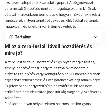
szoftvert telepítenénk az adott gépre? Az úgynevezett
zero-install (telepítésmentes) megoldások erre kínálnak
választ – cikkünkben bemutatjuk, hogyan működnek ezek a
rendszerek, milyen lehetőségeket és kihívásokat rejtenek
magukban, és kinek, mikor érdemes velük élni.
Tartalom
Mi az a zero-install távoli hozzáférés és
mire jó?
A zero-install távoli hozzáférés egy olyan megközelítés,
amely lehetővé teszi, hogy felhasználók mindenféle
előzetes telepítés vagy konfiguráció nélkül kapcsolódjanak
egy adott rendszerhez, és ott parancsokat hajtsanak végre.
Ez jelentősen leegyszerűsíti a hozzáférést, hiszen nem
szükséges adminisztrátori jogosultság vagy helyi szoftverek
telepítése.
Elsősorban olyan helyzetekben hasznos, amikor gyors