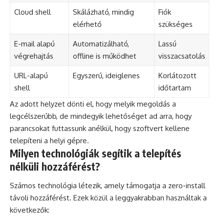
Cloud shell
Skálázható, mindig
Fiók
elérhető
szükséges
E-mail alapú
Automatizálható,
Lassú
végrehajtás
offline is működhet
visszacsatolás
URL-alapú
Egyszerű, ideiglenes
Korlátozott
shell
időtartam
Az adott helyzet dönti el, hogy melyik megoldás a
legcélszerűbb, de mindegyik lehetőséget ad arra, hogy
parancsokat futtassunk anélkül, hogy szoftvert kellene
telepíteni a helyi gépre.
Milyen technológiák segítik a telepítés
nélküli hozzáférést?
Számos technológia létezik, amely támogatja a zero-install
távoli hozzáférést. Ezek közül a leggyakrabban használtak a
következők: