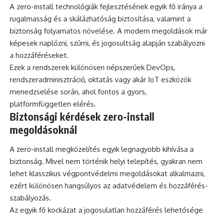
A zero-install technológiák fejlesztésének egyik fő iránya a
rugalmasság és a skálázhatóság biztosítása, valamint a
biztonság folyamatos növelése. A modern megoldások már
képesek naplózni, szűrni, és jogosultság alapján szabályozni
a hozzáféréseket.
Ezek a rendszerek különösen népszerűek DevOps,
rendszeradminisztráció, oktatás vagy akár IoT eszközök
menedzselése során, ahol fontos a gyors,
platformfüggetlen elérés.
Biztonsági kérdések zero-install
megoldásoknál
A zero-install megközelítés egyik legnagyobb kihívása a
biztonság. Mivel nem történik helyi telepítés, gyakran nem
lehet klasszikus végpontvédelmi megoldásokat alkalmazni,
ezért különösen hangsúlyos az adatvédelem és hozzáférés-
szabályozás.
Az egyik fő kockázat a jogosulatlan hozzáférés lehetősége