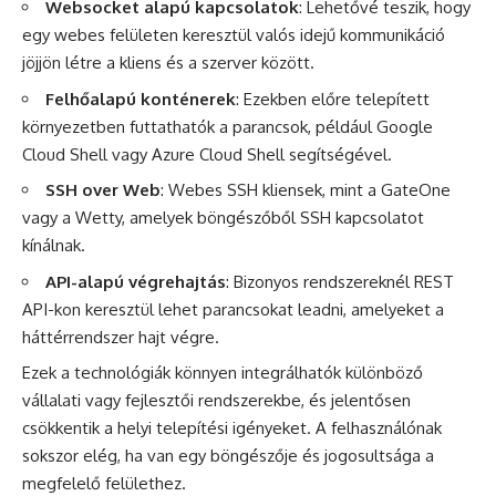
Websocket alapú kapcsolatok
: Lehetővé teszik, hogy
egy webes felületen keresztül valós idejű kommunikáció
jöjjön létre a kliens és a szerver között.
Felhőalapú konténerek
: Ezekben előre telepített
környezetben futtathatók a parancsok, például Google
Cloud Shell vagy Azure Cloud Shell segítségével.
SSH over Web
: Webes SSH kliensek, mint a GateOne
vagy a Wetty, amelyek böngészőből SSH kapcsolatot
kínálnak.
API-alapú végrehajtás
: Bizonyos rendszereknél REST
API-kon keresztül lehet parancsokat leadni, amelyeket a
háttérrendszer hajt végre.
Ezek a technológiák könnyen integrálhatók különböző
vállalati vagy fejlesztői rendszerekbe, és jelentősen
csökkentik a helyi telepítési igényeket. A felhasználónak
sokszor elég, ha van egy böngészője és jogosultsága a
megfelelő felülethez.