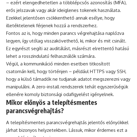
– ezért elengedhetetlen a többlépcsős azonosítás (MFA),
erős jelszavak vagy akár ideiglenes tokenek használata.
Ezekkel jelentősen csökkenthető annak esélye, hogy
illetéktelenek férjenek hozzá a rendszerhez.
Fontos az is, hogy minden parancs végrehajtása naplózva
legyen, így utólag visszakövethető, ki, mikor és mit csinált.
Ez egyrészt segíti az auditálást, másrészt elrettentő hatású
lehet a rosszindulatú felhasználók számára.
Végül, a kommunikáció minden esetben titkosított
csatornán kell, hogy történjen – például HTTPS vagy SSH,
hogy a külső támadók ne tudjanak adatot megszerezni vagy
manipulálni. A zero-install rendszerek tehát egyszerűségük
ellenére komoly biztonsági odafigyelést igényelnek.
Mikor előnyös a telepítésmentes
parancsvégrehajtás?
A telepítésmentes parancsvégrehajtás jelentős előnyökkel
járhat bizonyos helyzetekben. Lássuk, mikor érdemes ezt a