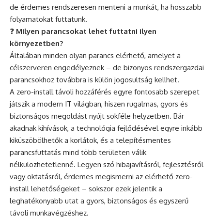
de érdemes rendszeresen menteni a munkát, ha hosszabb
folyamatokat futtatunk.
❓
Milyen parancsokat lehet futtatni ilyen
környezetben?
Általában minden olyan parancs elérhető, amelyet a
célszerveren engedélyeznek – de bizonyos rendszergazdai
parancsokhoz továbbra is külön jogosultság kellhet.
A zero-install távoli hozzáférés egyre fontosabb szerepet
játszik a modern IT világban, hiszen rugalmas, gyors és
biztonságos megoldást nyújt sokféle helyzetben. Bár
akadnak kihívások, a technológia fejlődésével egyre inkább
kiküszöbölhetők a korlátok, és a telepítésmentes
parancsfuttatás mind több területen válik
nélkülözhetetlenné. Legyen szó hibajavításról, fejlesztésről
vagy oktatásról, érdemes megismerni az elérhető zero-
install lehetőségeket – sokszor ezek jelentik a
leghatékonyabb utat a gyors, biztonságos és egyszerű
távoli munkavégzéshez.