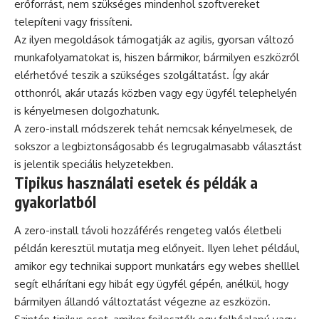
erőforrást, nem szükséges mindenhol szoftvereket
telepíteni vagy frissíteni.
Az ilyen megoldások támogatják az agilis, gyorsan változó
munkafolyamatokat is, hiszen bármikor, bármilyen eszközről
elérhetővé teszik a szükséges szolgáltatást. Így akár
otthonról, akár utazás közben vagy egy ügyfél telephelyén
is kényelmesen dolgozhatunk.
A zero-install módszerek tehát nemcsak kényelmesek, de
sokszor a legbiztonságosabb és legrugalmasabb választást
is jelentik speciális helyzetekben.
Tipikus használati esetek és példák a
gyakorlatból
A zero-install távoli hozzáférés rengeteg valós életbeli
példán keresztül mutatja meg előnyeit. Ilyen lehet például,
amikor egy technikai support munkatárs egy webes shelllel
segít elhárítani egy hibát egy ügyfél gépén, anélkül, hogy
bármilyen állandó változtatást végezne az eszközön.