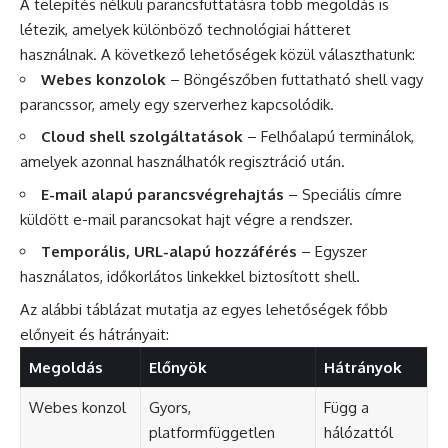
A telepítés nélküli parancsfuttatásra több megoldás is
létezik, amelyek különböző technológiai hátteret
használnak. A következő lehetőségek közül választhatunk:
Webes konzolok
– Böngészőben futtatható shell vagy
parancssor, amely egy szerverhez kapcsolódik.
Cloud shell szolgáltatások
– Felhőalapú terminálok,
amelyek azonnal használhatók regisztráció után.
E-mail alapú parancsvégrehajtás
– Speciális címre
küldött e-mail parancsokat hajt végre a rendszer.
Temporális, URL-alapú hozzáférés
– Egyszer
használatos, időkorlátos linkekkel biztosított shell.
Az alábbi táblázat mutatja az egyes lehetőségek főbb
előnyeit és hátrányait:
Megoldás
Előnyök
Hátrányok
Webes konzol
Gyors,
Függ a
platformfüggetlen
hálózattól