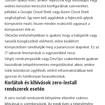
Szintén tipikus eset, amikor fejlesztők egy felhőalapú vagy
webes konzolon keresztül konfigurálnak szervereket,
például a Google Cloud Shell vagy Azure Cloud Shell
segítségével. Így nem kell aggódniuk a fejlesztői gépük
környezete miatt, hiszen minden eszközről ugyanazt a
környezetet érik el.
Oktatási intézményekben is gyakori, hogy a hallgatók vagy
tanulók böngészőből elérhető, előre beállított
környezetben tanulhatják meg a parancssori alapokat. Ez az
IT laborok fenntartását is egyszerűbbé teszi.
Végül, rendszergazdák vagy DevOps szakemberek gyakran
használnak telepítésmentes megoldásokat akkor, amikor
több különböző ügyfélnél, eltérő infrastruktúrákban kell
gyorsan és hatékonyan beavatkozniuk.
Korlátok és kihívások zero-install
rendszerek esetén
A zero-install rendszerek kényelme ellenére számos
kihívással is szembesülünk. Az egyik ilyen a teljesítmény: