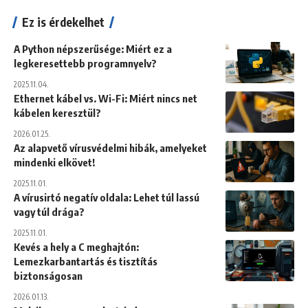
Ez is érdekelhet
A Python népszerűsége: Miért ez a
legkeresettebb programnyelv?
2025.11.04.
Ethernet kábel vs. Wi-Fi: Miért nincs net
kábelen keresztül?
2026.01.25.
Az alapvető vírusvédelmi hibák, amelyeket
mindenki elkövet!
2025.11.01.
A vírusirtó negatív oldala: Lehet túl lassú
vagy túl drága?
2025.11.01.
Kevés a hely a C meghajtón:
Lemezkarbantartás és tisztítás
biztonságosan
2026.01.13.