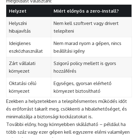
megoldást választani:
Helyzet
Miért előnyös a zero-install?
Helyszíni
Nem kell szoftvert vagy drivert
hibajavítás
telepíteni
Ideiglenes
Nem marad nyom a gépen, nincs
eszközhasználat
beállítási igény
Zárt vállalati
Szigorú policy mellett is gyors
környezet
hozzáférés
Oktatási célú
Egységes, gyorsan elérhető
környezet
környezet biztosítható
Ezekben a helyzetekben a telepítésmentes működés időt
és erőforrást takarít meg, csökkenti a hibalehetőséget, és
minimalizálja a biztonsági kockázatokat is.
További előny, hogy könnyebben skálázható – például ha
több száz vagy ezer gépen kell egyszerre elérni valamilyen