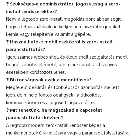
❓
Szükséges-e adminisztrátori jogosultság a zero-
install rendszerekhez?
Nem, a legtöbb zero-install megoldás pont abban segít,
hogy a felhasználónak ne kelljen adminisztrátori jogokat
kérnie vagy telepítenie valamit a gépére.
❓
Használható-e mobil eszközről is zero-install
parancsfuttatás?
Igen, számos webes shell és cloud shell szolgáltatás mobil
böngészőből is elérhető, bár a funkcionalitás bizonyos
esetekben korlátozott lehet.
❓
Biztonságosak ezek a megoldások?
Megfelelő beállítás és többlépcsős azonosítás mellett
igen, de mindig fontos odafigyelni a titkosított
kommunikációra és a jogosultságkezelésre.
❓
Mit tehetünk, ha megszakad a kapcsolat
parancsfuttatás közben?
A legtöbb modern zero-install rendszer képes a
munkamenetek újraindítására vagy a parancsok folytatására,