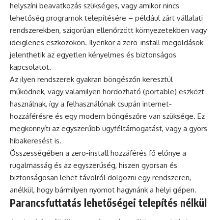
helyszíni beavatkozás szükséges, vagy amikor nincs
lehetőség programok telepítésére – például zárt vállalati
rendszerekben, szigorúan ellenőrzött környezetekben vagy
ideiglenes eszközökön. Ilyenkor a zero-install megoldások
jelenthetik az egyetlen kényelmes és biztonságos
kapcsolatot.
Az ilyen rendszerek gyakran böngészőn keresztül
működnek, vagy valamilyen hordozható (portable) eszközt
használnak, így a felhasználónak csupán internet-
hozzáférésre és egy modern böngészőre van szüksége. Ez
megkönnyíti az egyszerűbb ügyféltámogatást, vagy a gyors
hibakeresést is.
Összességében a zero-install hozzáférés fő előnye a
rugalmasság és az egyszerűség, hiszen gyorsan és
biztonságosan lehet távolról dolgozni egy rendszeren,
anélkül, hogy bármilyen nyomot hagynánk a helyi gépen.
Parancsfuttatás lehetőségei telepítés nélkül