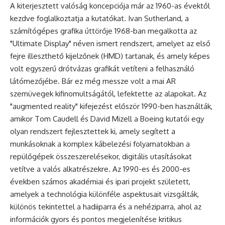
A kiterjesztett valóság koncepciója már az 1960-as évektől
kezdve foglalkoztatja a kutatókat. Ivan Sutherland, a
számítógépes grafika úttörője 1968-ban megalkotta az
"Ultimate Display" néven ismert rendszert, amelyet az első
fejre illeszthető kijelzőnek (HMD) tartanak, és amely képes
volt egyszerű drótvázas grafikát vetíteni a felhasználó
látómezőjébe. Bár ez még messze volt a mai AR
szemüvegek kifinomultságától, lefektette az alapokat. Az
"augmented reality" kifejezést először 1990-ben használták,
amikor Tom Caudell és David Mizell a Boeing kutatói egy
olyan rendszert fejlesztettek ki, amely segített a
munkásoknak a komplex kábelezési folyamatokban a
repülőgépek összeszerelésekor, digitális utasításokat
vetítve a valós alkatrészekre. Az 1990-es és 2000-es
években számos akadémiai és ipari projekt született,
amelyek a technológia különféle aspektusait vizsgálták,
különös tekintettel a hadiiparra és a nehéziparra, ahol az
információk gyors és pontos megjelenítése kritikus