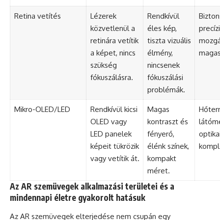
Retina vetítés
Lézerek
Rendkívül
Bizton
közvetlenül a
éles kép,
precíz
retinára vetítik
tiszta vizuális
mozgá
a képet, nincs
élmény,
magas
szükség
nincsenek
fókuszálásra.
fókuszálási
problémák.
Mikro-OLED/LED
Rendkívül kicsi
Magas
Hőter
OLED vagy
kontraszt és
látóme
LED panelek
fényerő,
optika
képeit tükrözik
élénk színek,
kompl
vagy vetítik át.
kompakt
méret.
Az AR szemüvegek alkalmazási területei és a
mindennapi életre gyakorolt hatásuk
Az AR szemüvegek elterjedése nem csupán egy