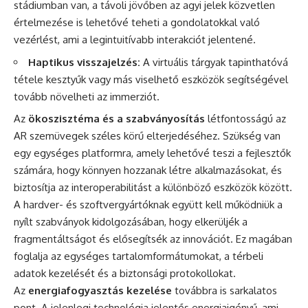
stádiumban van, a távoli jövőben az agyi jelek közvetlen
értelmezése is lehetővé teheti a gondolatokkal való
vezérlést, ami a legintuitívabb interakciót jelentené.
Haptikus visszajelzés:
A virtuális tárgyak tapinthatóvá
tétele kesztyűk vagy más viselhető eszközök segítségével
tovább növelheti az immerziót.
Az
ökoszisztéma és a szabványosítás
létfontosságú az
AR szemüvegek széles körű elterjedéséhez. Szükség van
egy egységes platformra, amely lehetővé teszi a fejlesztők
számára, hogy könnyen hozzanak létre alkalmazásokat, és
biztosítja az interoperabilitást a különböző eszközök között.
A hardver- és szoftvergyártóknak együtt kell működniük a
nyílt szabványok kidolgozásában, hogy elkerüljék a
fragmentáltságot és elősegítsék az innovációt. Ez magában
foglalja az egységes tartalomformátumokat, a térbeli
adatok kezelését és a biztonsági protokollokat.
Az
energiafogyasztás kezelése
továbbra is sarkalatos
pont. A jelenlegi technológia jelentős energiaigényű, ami