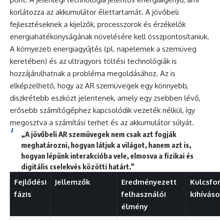
korlátozza az akkumulátor élettartamát. A jövőbeli
fejlesztéseknek a kijelzők, processzorok és érzékelők
energiahatékonyságának növelésére kell összpontosítaniuk.
A környezeti energiagyűjtés (pl. napelemek a szemüveg
keretében) és az ultragyors töltési technológiák is
hozzájárulhatnak a probléma megoldásához. Az is
elképzelhető, hogy az AR szemüvegek egy könnyebb,
diszkrétebb eszközt jelentenek, amely egy zsebben lévő,
erősebb számítógéphez kapcsolódik vezeték nélkül, így
megosztva a számítási terhet és az akkumulátor súlyát.
„A jövőbeli AR szemüvegek nem csak azt fogják
meghatározni, hogyan látjuk a világot, hanem azt is,
hogyan lépünk interakcióba vele, elmosva a fizikai és
digitális cselekvés közötti határt.”
Fejlődési
Jellemzők
Eredményezett
Kulcsfo
fázis
felhasználói
kihívás
élmény