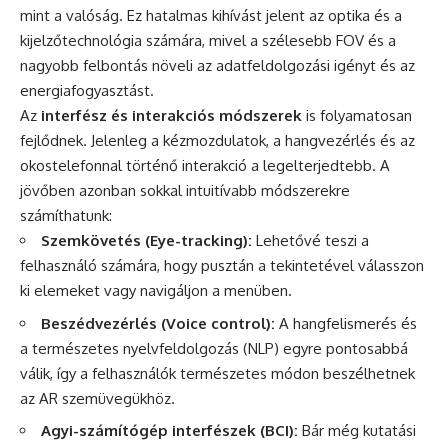
mint a valóság. Ez hatalmas kihívást jelent az optika és a
kijelzőtechnológia számára, mivel a szélesebb FOV és a
nagyobb felbontás növeli az adatfeldolgozási igényt és az
energiafogyasztást.
Az
interfész és interakciós módszerek
is folyamatosan
fejlődnek. Jelenleg a kézmozdulatok, a hangvezérlés és az
okostelefonnal történő interakció a legelterjedtebb. A
jövőben azonban sokkal intuitívabb módszerekre
számíthatunk:
Szemkövetés (Eye-tracking):
Lehetővé teszi a
felhasználó számára, hogy pusztán a tekintetével válasszon
ki elemeket vagy navigáljon a menüben.
Beszédvezérlés (Voice control):
A hangfelismerés és
a természetes nyelvfeldolgozás (NLP) egyre pontosabbá
válik, így a felhasználók természetes módon beszélhetnek
az AR szemüvegükhöz.
Agyi-számítógép interfészek (BCI):
Bár még kutatási