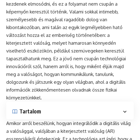
kezdenek elmosódni, és ez a folyamat nem csupán a
képernyőn keresztül történik. Valami sokkal intimebb,
személyesebb és magával ragadóbb dolog van
kibontakozóban, ami talán az egyik legmélyebben ható
változást hozza el az emberiség történetében: a
kiterjesztett valóság, melyet hamarosan könnyedén
viselhető eszközökön, például szemüvegeken keresztül
tapasztalhatunk meg. Ez a jövő nem csupán technológiai
innovációról szól, hanem arról is, hogy miként éljük majd
meg a valóságot, hogyan kommunikálunk, tanulunk,
dolgozunk és játszunk egy olyan világban, ahol a digitális
információk zökkenőmentesen olvadnak össze fizikai
környezetünkkel.
Tartalom
Amikor arról beszélünk, hogyan integrálódik a digitális világ
a valósággal, valójában a kiterjesztett valóság (AR)
esszenciájáról értekezünk. Ez a technológia azt ígéri, hogy a