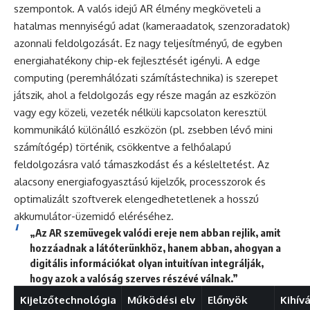
szempontok. A valós idejű AR élmény megköveteli a
hatalmas mennyiségű adat (kameraadatok, szenzoradatok)
azonnali feldolgozását. Ez nagy teljesítményű, de egyben
energiahatékony chip-ek fejlesztését igényli. A edge
computing (peremhálózati számítástechnika) is szerepet
játszik, ahol a feldolgozás egy része magán az eszközön
vagy egy közeli, vezeték nélküli kapcsolaton keresztül
kommunikáló különálló eszközön (pl. zsebben lévő mini
számítógép) történik, csökkentve a felhőalapú
feldolgozásra való támaszkodást és a késleltetést. Az
alacsony energiafogyasztású kijelzők, processzorok és
optimalizált szoftverek elengedhetetlenek a hosszú
akkumulátor-üzemidő eléréséhez.
„Az AR szemüvegek valódi ereje nem abban rejlik, amit
hozzáadnak a látóterünkhöz, hanem abban, ahogyan a
digitális információkat olyan intuitívan integrálják,
hogy azok a valóság szerves részévé válnak.”
Kijelzőtechnológia
Működési elv
Előnyök
Kihív