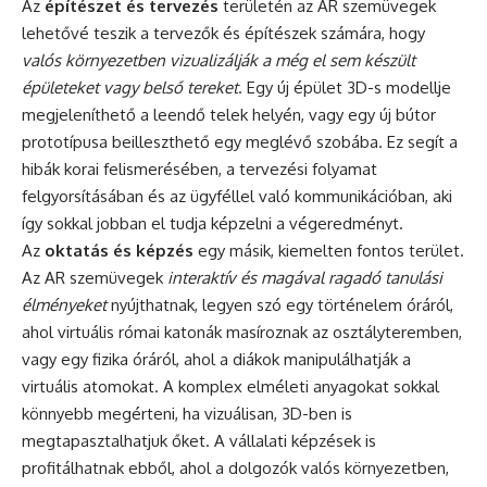
Az
építészet és tervezés
területén az AR szemüvegek
lehetővé teszik a tervezők és építészek számára, hogy
valós környezetben vizualizálják a még el sem készült
épületeket vagy belső tereket
. Egy új épület 3D-s modellje
megjeleníthető a leendő telek helyén, vagy egy új bútor
prototípusa beilleszthető egy meglévő szobába. Ez segít a
hibák korai felismerésében, a tervezési folyamat
felgyorsításában és az ügyféllel való kommunikációban, aki
így sokkal jobban el tudja képzelni a végeredményt.
Az
oktatás és képzés
egy másik, kiemelten fontos terület.
Az AR szemüvegek
interaktív és magával ragadó tanulási
élményeket
nyújthatnak, legyen szó egy történelem óráról,
ahol virtuális római katonák masíroznak az osztályteremben,
vagy egy fizika óráról, ahol a diákok manipulálhatják a
virtuális atomokat. A komplex elméleti anyagokat sokkal
könnyebb megérteni, ha vizuálisan, 3D-ben is
megtapasztalhatjuk őket. A vállalati képzések is
profitálhatnak ebből, ahol a dolgozók valós környezetben,