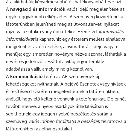
átalakíthatják, kényelmesebbé és hatékonyabbá téve azt.
A
navigáció és információk
valós idejű megjelenítése az
egyik leggyakoribb elképzelés. A szemüveg közvetlenül a
látóterünkben jelenítheti meg az útvonaltervet, nyilakat
rajzolva az utakra vagy épületekre. Ezen kívül
kontextuális
információkat
is kaphatunk: egy étterem mellett elhaladva
megjelenhet az értékelése, a nyitvatartási ideje vagy a
menüje; egy ismeretlen növényre nézve azonnal láthatjuk a
nevét és jellemzőit. Ezáltal a világ egy interaktív
adatbázissá válik, amely mindig kéznél van.
A
kommunikáció
terén az AR szemüvegek új
lehetőségeket nyithatnak. A bejövő üzenetek vagy hívások
értesítései diszkréten megjelenhetnek a látóterünkben,
anélkül, hogy elő kellene vennünk a telefonunkat. De ennél
tovább menve, a nyelvi akadályok áthidalásában is
segíthetnek: egy idegen nyelvű beszélgetés során a
szemüveg
valós időben fordíthatja a beszédet
, feliratozva a
látóterünkben az elhangzottakat.