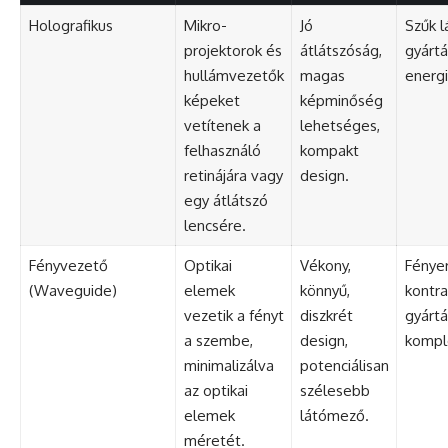
Holografikus
Mikro-
Jó
Szűk 
projektorok és
átlátszóság,
gyártá
hullámvezetők
magas
energi
képeket
képminőség
vetítenek a
lehetséges,
felhasználó
kompakt
retinájára vagy
design.
egy átlátszó
lencsére.
Fényvezető
Optikai
Vékony,
Fénye
(Waveguide)
elemek
könnyű,
kontra
vezetik a fényt
diszkrét
gyártá
a szembe,
design,
komple
minimalizálva
potenciálisan
az optikai
szélesebb
elemek
látómező.
méretét.