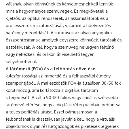
váljanak, olyan könnyűnek és kényelmesnek kell lenniük,
mint a hagyományos szemüvegek. Ez megköveteli a
kijelzők, az optikai rendszerek, az akkumulátorok és a
processzorok miniatürizálását, valamint a hőelvezetés
hatékony megoldását. A kutatások az olyan anyagokra
összpontosítanak, amelyek egyszerre könnyűek, tartósak és
esztétikusak. A cél, hogy a szemüveg ne legyen feltűnő
vagy nehézkes, és órákon át viselhető legyen
kényelmetlenül.
A
látómező (FOV) és a felbontás növelése
kulcsfontosságú az immerzió és a felhasználói élmény
szempontjából. A mai eszközök FOV-ja általában 30-50 fok
körül mozog, ami korlátozza a digitális tartalom
kiterjedését. A cél a 90-120 fokos vagy annál is szélesebb
látómező elérése, hogy a digitális réteg valóban beborítsa
a teljes perifériás látást. Ezzel párhuzamosan a
felbontásnak is drasztikusan javulnia kell, hogy a virtuális
objektumok olyan részletgazdagok és pixelesek legyenek,