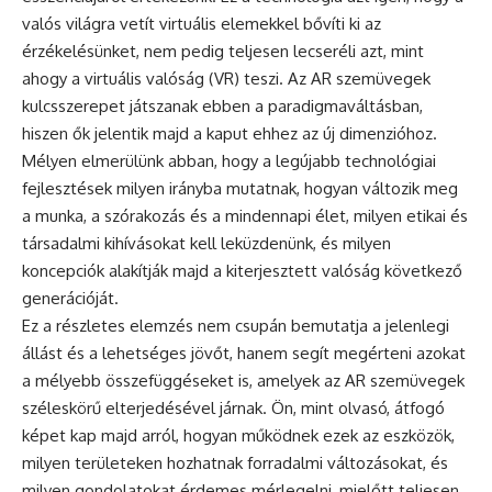
valós világra vetít virtuális elemekkel bővíti ki az
érzékelésünket, nem pedig teljesen lecseréli azt, mint
ahogy a virtuális valóság (VR) teszi. Az AR szemüvegek
kulcsszerepet játszanak ebben a paradigmaváltásban,
hiszen ők jelentik majd a kaput ehhez az új dimenzióhoz.
Mélyen elmerülünk abban, hogy a legújabb technológiai
fejlesztések milyen irányba mutatnak, hogyan változik meg
a munka, a szórakozás és a mindennapi élet, milyen etikai és
társadalmi kihívásokat kell leküzdenünk, és milyen
koncepciók alakítják majd a kiterjesztett valóság következő
generációját.
Ez a részletes elemzés nem csupán bemutatja a jelenlegi
állást és a lehetséges jövőt, hanem segít megérteni azokat
a mélyebb összefüggéseket is, amelyek az AR szemüvegek
széleskörű elterjedésével járnak. Ön, mint olvasó, átfogó
képet kap majd arról, hogyan működnek ezek az eszközök,
milyen területeken hozhatnak forradalmi változásokat, és
milyen gondolatokat érdemes mérlegelni, mielőtt teljesen