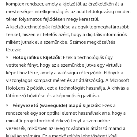
komplex rendszer, amely a kijelzőtől az érzékelőkön át a
mesterséges intelligenciáig és az adatfeldolgozásig minden
téren folyamatos fejlődésen megy keresztül.
A kijelzőtechnológiák fejlődése az egyik legmeghatározóbb
terület, hiszen ez felelős azért, hogy a digitális információk
miként jutnak el a szemünkbe. Számos megközelítés
létezik:
Holografikus kijelzők:
Ezek a technológiák úgy
vetítenek fényt, hogy az a szemünkbe jutva egy virtuális
képet hoz létre, amely a valóságra rétegződik. Előnyük a
viszonylagos kompakt méret és az átlátszóság. A Microsoft
HoloLens 2 például ezt a technológiát használja. A kihívás a
látómező bővítése és a képminőség javítása.
Fényvezető (waveguide) alapú kijelzők:
Ezek a
rendszerek egy sor optikai elemet használnak arra, hogy a
miniatűr projektorokból érkező fényt a szemünkbe
vezessék, miközben az üveg továbbra is átlátszó marad a
külvilág számára. Ez a megközelítés lehetőséget kínál