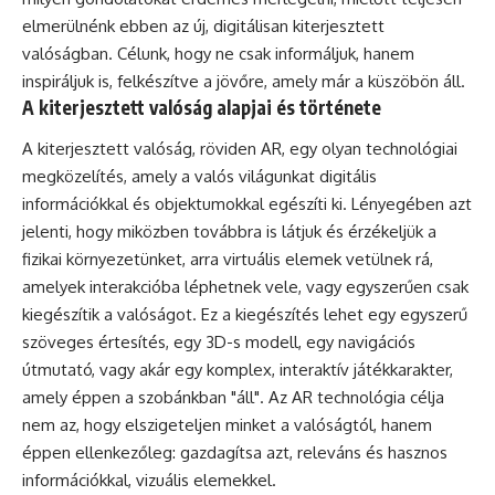
elmerülnénk ebben az új, digitálisan kiterjesztett
valóságban. Célunk, hogy ne csak informáljuk, hanem
inspiráljuk is, felkészítve a jövőre, amely már a küszöbön áll.
A kiterjesztett valóság alapjai és története
A kiterjesztett valóság, röviden AR, egy olyan technológiai
megközelítés, amely a valós világunkat digitális
információkkal és objektumokkal egészíti ki. Lényegében azt
jelenti, hogy miközben továbbra is látjuk és érzékeljük a
fizikai környezetünket, arra virtuális elemek vetülnek rá,
amelyek interakcióba léphetnek vele, vagy egyszerűen csak
kiegészítik a valóságot. Ez a kiegészítés lehet egy egyszerű
szöveges értesítés, egy 3D-s modell, egy navigációs
útmutató, vagy akár egy komplex, interaktív játékkarakter,
amely éppen a szobánkban "áll". Az AR technológia célja
nem az, hogy elszigeteljen minket a valóságtól, hanem
éppen ellenkezőleg: gazdagítsa azt, releváns és hasznos
információkkal, vizuális elemekkel.