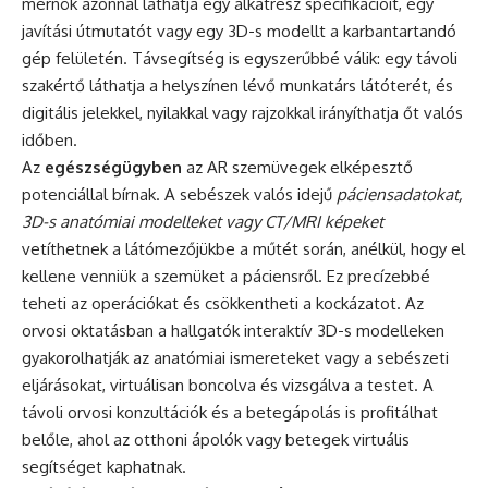
mérnök azonnal láthatja egy alkatrész specifikációit, egy
javítási útmutatót vagy egy 3D-s modellt a karbantartandó
gép felületén. Távsegítség is egyszerűbbé válik: egy távoli
szakértő láthatja a helyszínen lévő munkatárs látóterét, és
digitális jelekkel, nyilakkal vagy rajzokkal irányíthatja őt valós
időben.
Az
egészségügyben
az AR szemüvegek elképesztő
potenciállal bírnak. A sebészek valós idejű
páciensadatokat,
3D-s anatómiai modelleket vagy CT/MRI képeket
vetíthetnek a látómezőjükbe a műtét során, anélkül, hogy el
kellene venniük a szemüket a páciensről. Ez precízebbé
teheti az operációkat és csökkentheti a kockázatot. Az
orvosi oktatásban a hallgatók interaktív 3D-s modelleken
gyakorolhatják az anatómiai ismereteket vagy a sebészeti
eljárásokat, virtuálisan boncolva és vizsgálva a testet. A
távoli orvosi konzultációk és a betegápolás is profitálhat
belőle, ahol az otthoni ápolók vagy betegek virtuális
segítséget kaphatnak.