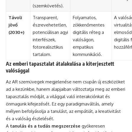
(szemkövetés).
Távoli
Transparent,
Folyamatos,
A valósá
jövő
észrevehetetlen,
zökkenőmentes
virtualitá
(2030+)
potenciálisan agyi
digitális réteg a
elmosód
interfészek,
valóságon,
digitális
fotorealisztikus
empatikus
hozzáfér
tartalom.
kommunikáció.
Az emberi tapasztalat átalakulása a kiterjesztett
valósággal
Az AR szemüvegek megjelenése nem csupán új eszközöket
ad a kezünkbe, hanem alapjaiban változtatja meg az emberi
tapasztalás módját, a világgal való interakciónkat és
önmagunk kifejezését. Ez egy paradigmaváltás, amely
mélyen befolyásolja a tanulást, az empátiát, a kreativitást
és a valóság észlelését.
A
tanulás és a tudás megszerzése
gyökeresen