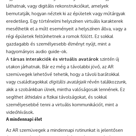
láthatnak, vagy digitális rekonstrukciókat, amelyek
bemutatják, hogyan néztek ki az épületek vagy műtárgyak
eredetileg. Egy történelmi helyszínen virtuális karakterek
mesélhetik el a múlt eseményeit a helyszínen állva, vagy a
régi épületek feltűnhetnek a romok fölött. Ez sokkal
gazdagabb és személyesebb élményt nyújt, mint a
hagyományos audio guide-ok.
A
társas interakciók és virtuális avatárok
szintén új
utakon járhatnak. Bár ez még a távolabbi jövő, az AR
szemüvegek lehetővé tehetik, hogy a távoli barátokkal
vagy családtagokkal
digitális avatárjaik
révén találkozzunk,
akik a szobánkban ülnek, mintha valóságosak lennének. Ez
segíthet áthidalni a fizikai távolságokat, és sokkal
személyesebbé tenni a virtuális kommunikációt, mint a
videóhívások.
A mindennapi élet
Az AR szemüvegek a mindennapi rutinunkat is jelentősen