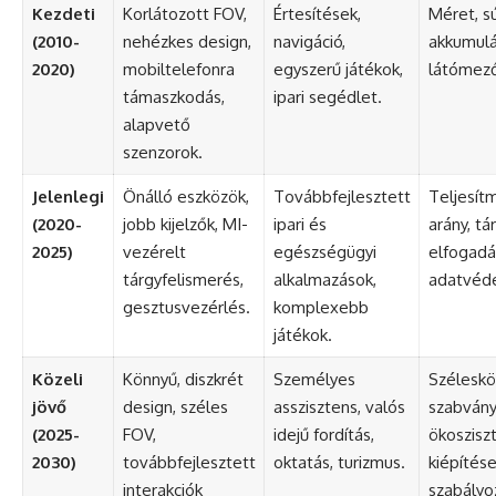
Kezdeti
Korlátozott FOV,
Értesítések,
Méret, sú
(2010-
nehézkes design,
navigáció,
akkumulá
2020)
mobiltelefonra
egyszerű játékok,
látómező
támaszkodás,
ipari segédlet.
alapvető
szenzorok.
Jelenlegi
Önálló eszközök,
Továbbfejlesztett
Teljesít
(2020-
jobb kijelzők, MI-
ipari és
arány, tá
2025)
vezérelt
egészségügyi
elfogadá
tárgyfelismerés,
alkalmazások,
adatvéd
gesztusvezérlés.
komplexebb
játékok.
Közeli
Könnyű, diszkrét
Személyes
Széleskö
jövő
design, széles
asszisztens, valós
szabvány
(2025-
FOV,
idejű fordítás,
ökoszisz
2030)
továbbfejlesztett
oktatás, turizmus.
kiépítése
interakciók
szabályo