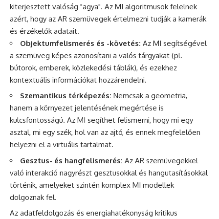
kiterjesztett valóság "agya". Az MI algoritmusok felelnek
azért, hogy az AR szemüvegek értelmezni tudják a kamerák
és érzékelők adatait.
Objektumfelismerés és -követés:
Az MI segítségével
a szemüveg képes azonosítani a valós tárgyakat (pl.
bútorok, emberek, közlekedési táblák), és ezekhez
kontextuális információkat hozzárendelni.
Szemantikus térképezés:
Nemcsak a geometria,
hanem a környezet jelentésének megértése is
kulcsfontosságú. Az MI segíthet felismerni, hogy mi egy
asztal, mi egy szék, hol van az ajtó, és ennek megfelelően
helyezni el a virtuális tartalmat.
Gesztus- és hangfelismerés:
Az AR szemüvegekkel
való interakció nagyrészt gesztusokkal és hangutasításokkal
történik, amelyeket szintén komplex MI modellek
dolgoznak fel.
Az adatfeldolgozás és energiahatékonyság kritikus