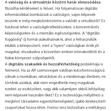
A
valóság és a virtualitás közötti határ elmosódása
filozófiai kérdéseket is felvet. Ha folyamatosan digitális
információkkal bombázzuk a valóságot, vajon képesek
leszünk-e még megkülönböztetni a valódit a virtuálistól? Ez
hatással lehet a valóságérzékelésünkre, a koncentrációs
képességünkre és a mentális egészségünkre. A "digitális
függőség" új formái alakulhatnak ki, ahol a felhasználók
inkább a kiterjesztett, mint a "nyers" valóságban érzik jól
magukat, elszakadva a közvetlen emberi interakcióktól és a
fizikai környezet szépségeitől.
A
digitális szakadék és hozzáférhetőség
problémája is
felmerül. Ha az AR szemüvegek valóban kulcsfontosságúvá
válnak a munkában, oktatásban és a mindennapi életben, mi
történik azokkal, akik nem engedhetik meg maguknak
ezeket az eszközöket, vagy akik valamilyen okból kifolyólag
nem képesek használni őket? Ez a technológia mélyítheti a
meglévő társadalmi egyenlőtlenségeket, újabb kirekesztett
csoportokat hozva létre. Fontos lesz biztosítani a méltányos