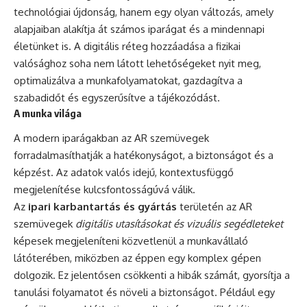
technológiai újdonság, hanem egy olyan változás, amely
alapjaiban alakítja át számos iparágat és a mindennapi
életünket is. A digitális réteg hozzáadása a fizikai
valósághoz soha nem látott lehetőségeket nyit meg,
optimalizálva a munkafolyamatokat, gazdagítva a
szabadidőt és egyszerűsítve a tájékozódást.
A munka világa
A modern iparágakban az AR szemüvegek
forradalmasíthatják a hatékonyságot, a biztonságot és a
képzést. Az adatok valós idejű, kontextusfüggő
megjelenítése kulcsfontosságúvá válik.
Az
ipari karbantartás és gyártás
területén az AR
szemüvegek
digitális utasításokat és vizuális segédleteket
képesek megjeleníteni közvetlenül a munkavállaló
látóterében, miközben az éppen egy komplex gépen
dolgozik. Ez jelentősen csökkenti a hibák számát, gyorsítja a
tanulási folyamatot és növeli a biztonságot. Például egy