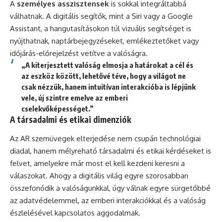
A
személyes asszisztensek
is sokkal integráltabbá
válhatnak. A digitális segítők, mint a Siri vagy a Google
Assistant, a hangutasításokon túl vizuális segítséget is
nyújthatnak, naptárbejegyzéseket, emlékeztetőket vagy
időjárás-előrejelzést vetítve a valóságra.
„A kiterjesztett valóság elmosja a határokat a cél és
az eszköz között, lehetővé téve, hogy a világot ne
csak nézzük, hanem intuitívan interakcióba is lépjünk
vele, új szintre emelve az emberi
cselekvőképességet.”
A társadalmi és etikai dimenziók
Az AR szemüvegek elterjedése nem csupán technológiai
diadal, hanem mélyreható társadalmi és etikai kérdéseket is
felvet, amelyekre már most el kell kezdeni keresni a
válaszokat. Ahogy a digitális világ egyre szorosabban
összefonódik a valóságunkkal, úgy válnak egyre sürgetőbbé
az adatvédelemmel, az emberi interakciókkal és a valóság
észlelésével kapcsolatos aggodalmak.