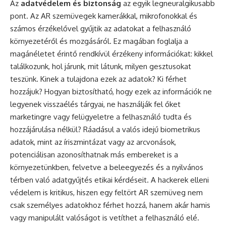
Az
adatvédelem és biztonság
az egyik legneuralgikusabb
pont. Az AR szemüvegek kamerákkal, mikrofonokkal és
számos érzékelővel gyűjtik az adatokat a felhasználó
környezetéről és mozgásáról. Ez magában foglalja a
magánéletet érintő rendkívül érzékeny információkat: kikkel
találkozunk, hol járunk, mit látunk, milyen gesztusokat
teszünk. Kinek a tulajdona ezek az adatok? Ki férhet
hozzájuk? Hogyan biztosítható, hogy ezek az információk ne
legyenek visszaélés tárgyai, ne használják fel őket
marketingre vagy felügyeletre a felhasználó tudta és
hozzájárulása nélkül? Ráadásul a valós idejű biometrikus
adatok, mint az íriszmintázat vagy az arcvonások,
potenciálisan azonosíthatnak más embereket is a
környezetünkben, felvetve a beleegyezés és a nyilvános
térben való adatgyűjtés etikai kérdéseit. A hackerek elleni
védelem is kritikus, hiszen egy feltört AR szemüveg nem
csak személyes adatokhoz férhet hozzá, hanem akár hamis
vagy manipulált valóságot is vetíthet a felhasználó elé.