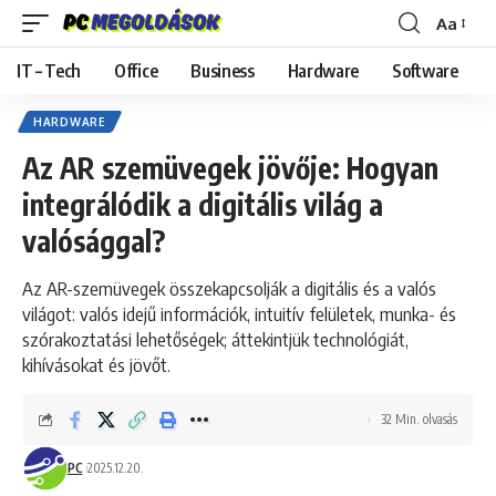
Aa
Font
Resizer
IT – Tech
Office
Business
Hardware
Software
HARDWARE
Az AR szemüvegek jövője: Hogyan
integrálódik a digitális világ a
valósággal?
Az AR-szemüvegek összekapcsolják a digitális és a valós
világot: valós idejű információk, intuitív felületek, munka- és
szórakoztatási lehetőségek; áttekintjük technológiát,
kihívásokat és jövőt.
32 Min. olvasás
PC
2025.12.20.