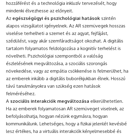
hozzáférést és a technológia inkluzív tervezését, hogy
mindenki élvezhesse az előnyeit.
Az
egészségügyi és pszichológiai hatások
szintén
alapos vizsgálatot igényelnek. Az AR szemüvegek hosszas
viselése terhelheti a szemet és az agyat, fejfájást,
szédülést, vagy akár szemfáradtságot okozhat. A digitális
tartalom folyamatos feldolgozása a kognitív terhelést is
növelheti. Pszichológiai szempontból a valóság
észlelésének megváltozása, a szociális szorongás
növekedése, vagy az empátia csökkenése is felmerülhet, ha
az emberek inkább a digitális buborékjukban élnek. Hosszú
távú tanulmányokra van szükség ezen hatások
felméréséhez.
A
szociális interakciók megváltozása
elkerülhetetlen.
Ha az emberek folyamatosan AR szemüveget viselnek, az
befolyásolhatja, hogyan nézünk egymásra, hogyan
kommunikálunk. Lehetséges, hogy a fizikai jelenlét kevésbé
lesz értékes, ha a virtuális interakciók kényelmesebbé és