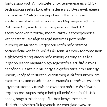
fontosságú volt. A mobiltelefonok térnyerése és a GPS-
technológia széles körű elterjedése a 2010-es évek elején
hozta el az AR első igazi populáris hullámát, olyan
alkalmazásokkal, mint a Google Sky Map vagy később a
Pokémon GO, amelyek bár még nem dedikált AR
szemüvegeken futottak, megmutatták a tömegeknek a
kiterjesztett valóságban rejlő hatalmas potenciált.
Jelenleg az AR szemüvegek területén még számos
technológiai korlát és kihívás áll fenn. Az egyik legfontosabb
a
látómező (FOV)
, amely még mindig viszonylag szűk a
legtöbb piacon kapható vagy fejlesztés alatt álló eszköz
esetében. Ez azt jelenti, hogy a digitális tartalom csak egy
kisebb, középső területen jelenik meg a látóterünkben, ami
csökkenti az immerziót és az interakciók természetességét.
Egy másik komoly kihívás az eszközök mérete és súlya: a
legtöbb prototípus még mindig túl nehézkes és feltűnő
ahhoz, hogy a mindennapi életben kényelmesen és
diszkréten viselhetők legyenek. Az energiafogyasztás