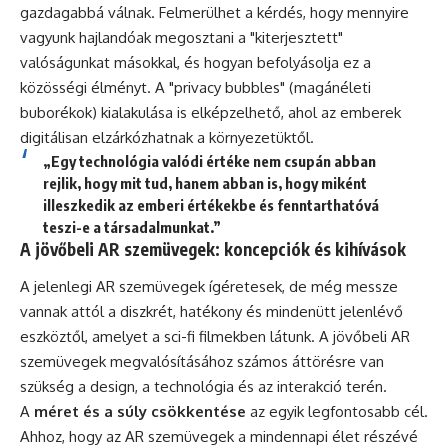
gazdagabbá válnak. Felmerülhet a kérdés, hogy mennyire
vagyunk hajlandóak megosztani a "kiterjesztett"
valóságunkat másokkal, és hogyan befolyásolja ez a
közösségi élményt. A "privacy bubbles" (magánéleti
buborékok) kialakulása is elképzelhető, ahol az emberek
digitálisan elzárkózhatnak a környezetüktől.
„Egy technológia valódi értéke nem csupán abban
rejlik, hogy mit tud, hanem abban is, hogy miként
illeszkedik az emberi értékekbe és fenntarthatóvá
teszi-e a társadalmunkat.”
A jövőbeli AR szemüvegek: koncepciók és kihívások
A jelenlegi AR szemüvegek ígéretesek, de még messze
vannak attól a diszkrét, hatékony és mindenütt jelenlévő
eszköztől, amelyet a sci-fi filmekben látunk. A jövőbeli AR
szemüvegek megvalósításához számos áttörésre van
szükség a design, a technológia és az interakció terén.
A
méret és a súly csökkentése
az egyik legfontosabb cél.
Ahhoz, hogy az AR szemüvegek a mindennapi élet részévé