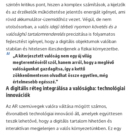
szintén kritikus pont, hiszen a komplex számítások, a kijelzők
és az érzékelők működtetése jelentős energiát igényel, ami
rövid akkumulátor-üzemidőhöz vezet. Végül, de nem
utolsósorban, a
valós idejű térbeli nyomon követés és a
valósághű tartalomrenderelés
precizitása is folyamatos
fejlesztést igényel, hogy a digitális objektumok valóban
stabilan és hitelesen illeszkedjenek a fizikai környezetbe.
„A kiterjesztett valóság nem egy új világ
megteremtéséről szól, hanem arról, hogy a meglévő
valóságunkat gazdagítsa, így a kettő
zökkenőmentesen olvadhat össze egyetlen, még
értelmesebb egésszé.”
A digitális réteg integrálása a valóságba: technológiai
innovációk
Az AR szemüvegek valóra váltása mögött számos,
élvonalbeli technológiai innováció áll, amelyek együttesen
teszik lehetővé, hogy a digitális tartalom hihetően és
interaktívan megjelenjen a valós környezetünkben. Ez egy