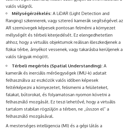
valós világról.
Mélységérzékelés:
A LiDAR (Light Detection and
Ranging) szkennerek, vagy sztereó kamerák segítségével az
AR szemüvegek képesek pontosan felmérni a környezet
mélységét és térbeli kiterjedését. Ez elengedhetetlen
ahhoz, hogy a virtuális objektumok reálisan illeszkedjenek a
fizikai térbe, árnyékot vessenek, vagy takarásba kerüljenek a
valós tárgyak mögött.
Térbeli megértés (Spatial Understanding):
A
kamerák és inerciális mérőegységek (IMU-k) adatait
felhasználva az eszközök valós időben képesek
feltérképezni a környezetet, felismerni a felületeket,
falakat, bútorokat, és folyamatosan nyomon követni a
felhasználó mozgását. Ez teszi lehetővé, hogy a virtuális
tartalom stabilan rögzüljön a térben, ne „ússzon el” a
felhasználó mozgásával.
A mesterséges intelligencia (MI) és a gépi látás a