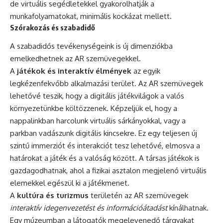
de virtuális segédletekkel gyakorolhatják a
munkafolyamatokat, minimális kockázat mellett.
Szórakozás és szabadidő
A szabadidős tevékenységeink is új dimenziókba
emelkedhetnek az AR szemüvegekkel.
A
játékok és interaktív élmények
az egyik
legkézenfekvőbb alkalmazási terület. Az AR szemüvegek
lehetővé teszik, hogy a digitális játékvilágok a valós
környezetünkbe költözzenek. Képzeljük el, hogy a
nappalinkban harcolunk virtuális sárkányokkal, vagy a
parkban vadászunk digitális kincsekre. Ez egy teljesen új
szintű immerziót és interakciót tesz lehetővé, elmosva a
határokat a játék és a valóság között. A társas játékok is
gazdagodhatnak, ahol a fizikai asztalon megjelenő virtuális
elemekkel egészül ki a játékmenet.
A
kultúra és turizmus
területén az AR szemüvegek
interaktív idegenvezetést és információátadást
kínálhatnak.
Egy múzeumban a látogatók megelevenedő tárgyakat