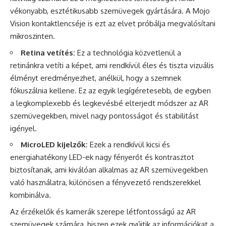
vékonyabb, esztétikusabb szemüvegek gyártására. A Mojo
Vision kontaktlencséje is ezt az elvet próbálja megvalósítani
mikroszinten.
Retina vetítés:
Ez a technológia közvetlenül a
retinánkra vetíti a képet, ami rendkívül éles és tiszta vizuális
élményt eredményezhet, anélkül, hogy a szemnek
fókuszálnia kellene. Ez az egyik legígéretesebb, de egyben
a legkomplexebb és legkevésbé elterjedt módszer az AR
szemüvegekben, mivel nagy pontosságot és stabilitást
igényel.
MicroLED kijelzők:
Ezek a rendkívül kicsi és
energiahatékony LED-ek nagy fényerőt és kontrasztot
biztosítanak, ami kiválóan alkalmas az AR szemüvegekben
való használatra, különösen a fényvezető rendszerekkel
kombinálva.
Az érzékelők és kamerák szerepe létfontosságú az AR
szemüvegek számára, hiszen ezek gyűjtik az információkat a