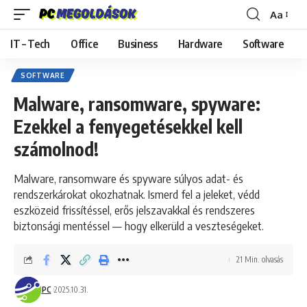
Aa
Font
Resizer
IT – Tech
Office
Business
Hardware
Software
SOFTWARE
Malware, ransomware, spyware:
Ezekkel a fenyegetésekkel kell
számolnod!
Malware, ransomware és spyware súlyos adat- és
rendszerkárokat okozhatnak. Ismerd fel a jeleket, védd
eszközeid frissítéssel, erős jelszavakkal és rendszeres
biztonsági mentéssel — hogy elkerüld a veszteségeket.
21 Min. olvasás
PC
2025.10.31.