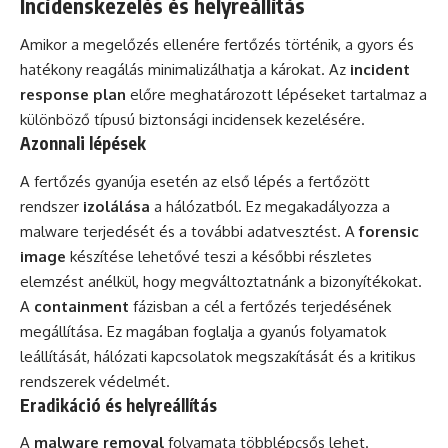
Incidenskezelés és helyreállítás
Amikor a megelőzés ellenére fertőzés történik, a gyors és
hatékony reagálás minimalizálhatja a károkat. Az
incident
response plan
előre meghatározott lépéseket tartalmaz a
különböző típusú biztonsági incidensek kezelésére.
Azonnali lépések
A fertőzés gyanúja esetén az első lépés a fertőzött
rendszer
izolálása
a hálózatból. Ez megakadályozza a
malware terjedését és a további adatvesztést. A
forensic
image
készítése lehetővé teszi a későbbi részletes
elemzést anélkül, hogy megváltoztatnánk a bizonyítékokat.
A
containment
fázisban a cél a fertőzés terjedésének
megállítása. Ez magában foglalja a gyanús folyamatok
leállítását, hálózati kapcsolatok megszakítását és a kritikus
rendszerek védelmét.
Eradikáció és helyreállítás
A
malware removal
folyamata többlépcsős lehet.