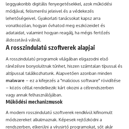
leggyakoribb digitális fenyegetésekkel, azok működési
módjával, felismerési jeleivel és a védekezés
lehetőségeivel. Gyakorlati tanácsokat kapsz arra
vonatkozóan, hogyan óvhatod meg eszközeidet és
adataidat, valamint hogyan reagálj, ha mégis fertőzés
áldozatává válnál.
A rosszindulatú szoftverek alapjai
A rosszindulatú programok világában eligazodni első
ránézésre bonyolultnak tűnhet, hiszen számtalan típussal és
altípussal találkozhatunk. Alapvetően azonban minden
malware
– ez a kifejezés a "malicious software" rövidítése
– közös céllal rendelkezik: kárt okozni a célrendszerben
vagy annak felhasználójában.
Működési mechanizmusok
A modern rosszindulatú szoftverek rendkívül kifinomult
módszereket alkalmaznak. Képesek rejtőzködni a
rendszerben, elkerülni a vírusirtó programokat, sőt akár