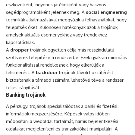
eszközeiként, ingyenes játékokként vagy hasznos
segédprogramokként jelennek meg. A
social engineering
technikák alkalmazásával meggyőzik a felhasználókat, hogy
telepítsék őket. Különösen hatékonyak azok a trojánok,
amelyek aktuális eseményekhez vagy trendekhez
kapcsolódnak.
A
dropper
trojánok egyetlen célja más rosszindulatú
szoftverek telepítése a rendszerbe. Ezek gyakran minimális
funkcionalitással rendelkeznek, hogy elkerüljék a
felismerést. A
backdoor
trojánok távoli hozzáférést
biztosítanak a támadó számára, lehetővé téve a rendszer
teljes irányítását.
Banking trojánok
A pénzügyi trojánok specializálódtak a banki és fizetési
információk megszerzésére. Képesek valós időben
módosítani a weboldal tartalmát, hamis bejelentkezési
oldalakat megjeleníteni és tranzakciókat manipulálni. A