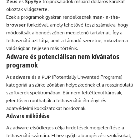
Zeus
és
SpyEye
trojáncsaládok milliárd dolláros károkat
okoztak világszerte.
Ezek a programok gyakran rendelkeznek
man-in-the-
browser
funkcióval, amely lehetővé teszi számukra, hogy
módosítsák a böngészőben megjelenő tartalmat. Így a
felhasználó azt látja, amit a támadó szeretne, miközben a
valóságban teljesen más történik.
Adware és potenciálisan nem kívánatos
programok
Az
adware
és a
PUP
(Potentially Unwanted Programs)
kategóriái a szürke zónában helyezkednek el a rosszindulatú
szoftverek spektrumában. Bár nem feltétlenül károsak,
jelentősen ronthatják a felhasználói élményt és
adatvédelmi kockázatokat hordoznak.
Adware működése
Az adware elsődleges célja hirdetések megjelenítése a
felhasználó számára. Ehhez gyűjti a böngészési szokásokat,