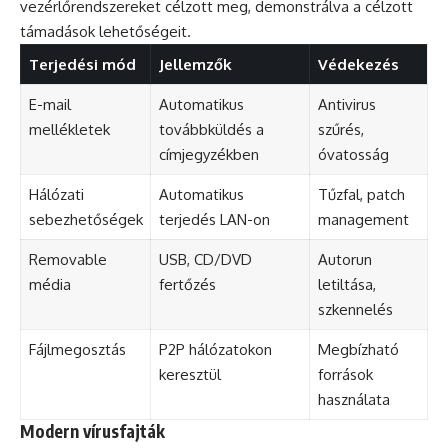
vezérlőrendszereket célzott meg, demonstrálva a célzott
támadások lehetőségeit.
Terjedési mód
Jellemzők
Védekezés
E-mail
Automatikus
Antivirus
mellékletek
továbbküldés a
szűrés,
címjegyzékben
óvatosság
Hálózati
Automatikus
Tűzfal, patch
sebezhetőségek
terjedés LAN-on
management
Removable
USB, CD/DVD
Autorun
média
fertőzés
letiltása,
szkennelés
Fájlmegosztás
P2P hálózatokon
Megbízható
keresztül
források
használata
Modern vírusfajták