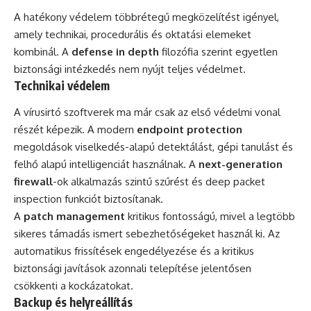
A hatékony védelem többrétegű megközelítést igényel,
amely technikai, procedurális és oktatási elemeket
kombinál. A
defense in depth
filozófia szerint egyetlen
biztonsági intézkedés nem nyújt teljes védelmet.
Technikai védelem
A vírusirtó szoftverek ma már csak az első védelmi vonal
részét képezik. A modern
endpoint protection
megoldások viselkedés-alapú detektálást, gépi tanulást és
felhő alapú intelligenciát használnak. A
next-generation
firewall
-ok alkalmazás szintű szűrést és deep packet
inspection funkciót biztosítanak.
A
patch management
kritikus fontosságú, mivel a legtöbb
sikeres támadás ismert sebezhetőségeket használ ki. Az
automatikus frissítések engedélyezése és a kritikus
biztonsági javítások azonnali telepítése jelentősen
csökkenti a kockázatokat.
Backup és helyreállítás