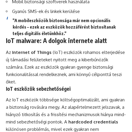
Mobil biztonsági szoftverek használata
Gyanús SMS-ek és linkek kerülése
"A mobileszközök biztonsága már nem opcionális
kérdés – ezek az eszközök hozzáférést biztosítanak
teljes digitális életünkhöz."
IoT malware: A dolgok internete alatt
Az
Internet of Things
(IoT) eszközök rohamos elterjedése
új támadási felületeket nyitott meg a kiberbűnözők
számára. Ezek az eszközök gyakran gyenge biztonsági
funkcionalitással rendelkeznek, ami könnyű célponttá teszi
őket.
IoT eszközök sebezhetőségei
Az IoT eszközök többsége költségoptimalizált, ami gyakran
a biztonság rovására megy. Az alapértelmezett jelszavak, a
hiányzó titkosítás és a frissítési mechanizmusok hiánya mind-
mind sebezhetőségi pontok. A
hardcoded credentials
különösen problémás, mivel ezek gyakran nem