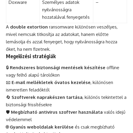
Doxware
Személyes adatok
–
nyilvánosságra
hozatalával fenyegetés
A
double extortion
ransomware különösen veszélyes,
mivel nemcsak titkosítja az adatokat, hanem előtte
lemásolja és azzal fenyeget, hogy nyilvánosságra hozza
őket, ha nem fizetnek.
Megelőzési stratégiák
🔒
Rendszeres biztonsági mentések készítése
offline
vagy felhő alapú tárolókon
📧
E-mail mellékletek óvatos kezelése
, különösen
ismeretlen feladóktól
🔄
Szoftverek naprakészen tartása
, különös tekintettel a
biztonsági frissítésekre
🛡️
Megbízható antivirus szoftver használata
valós idejű
védelemmel
🌐
Gyanús weboldalak kerülése
és csak megbízható