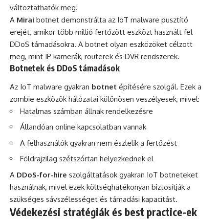
változtathatók meg.
A
Mirai
botnet demonstrálta az IoT malware pusztító
erejét, amikor több millió fertőzött eszközt használt fel
DDoS támadásokra. A botnet olyan eszközöket célzott
meg, mint IP kamerák, routerek és DVR rendszerek.
Botnetek és DDoS támadások
Az IoT malware gyakran
botnet
építésére szolgál. Ezek a
zombie eszközök hálózatai különösen veszélyesek, mivel:
Hatalmas számban állnak rendelkezésre
Állandóan online kapcsolatban vannak
A felhasználók gyakran nem észlelik a fertőzést
Földrajzilag szétszórtan helyezkednek el
A
DDoS-for-hire
szolgáltatások gyakran IoT botneteket
használnak, mivel ezek költséghatékonyan biztosítják a
szükséges sávszélességet és támadási kapacitást.
Védekezési stratégiák és best practice-ek