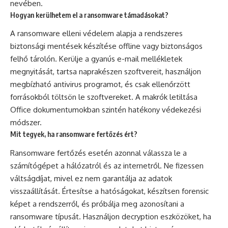
nevében.
Hogyan kerülhetem el a ransomware támadásokat?
A ransomware elleni védelem alapja a rendszeres
biztonsági mentések készítése offline vagy biztonságos
felhő tárolón. Kerülje a gyanús e-mail mellékletek
megnyitását, tartsa naprakészen szoftvereit, használjon
megbízható antivirus programot, és csak ellenőrzött
forrásokból töltsön le szoftvereket. A makrók letiltása
Office dokumentumokban szintén hatékony védekezési
módszer.
Mit tegyek, ha ransomware fertőzés ért?
Ransomware fertőzés esetén azonnal válassza le a
számítógépet a hálózatról és az internetről. Ne fizessen
váltságdíjat, mivel ez nem garantálja az adatok
visszaállítását. Értesítse a hatóságokat, készítsen forensic
képet a rendszerről, és próbálja meg azonosítani a
ransomware típusát. Használjon decryption eszközöket, ha