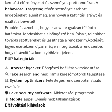
keresési előzményeket és személyes preferenciákat. A
behavioral targeting
révén személyre szabott
hirdetéseket jelenít meg, ami növeli a kattintási arányt és
ezáltal a bevételt.
Problémás azonban, hogy az adware gyakran túllépi a
határokat. Módosíthatja a böngésző beállításait, telepíthet
további szoftvereket és lassíthatja a rendszer működését.
Egyes esetekben olyan mélyen integrálódik a rendszerbe,
hogy eltávolítása komoly kihívást jelent.
PUP kategóriák
⚠️
Browser hijacker
: Böngésző beállítások módosítása
🔍
Fake search engines
: Hamis keresőmotorok telepítése
📊
System optimizers
: Felesleges rendszeroptimalizáló
eszközök
🛡️
Fake security software
: Álbiztonsági programok
📱
Mobile apps
: Gyanús mobilalkalmazások
Eltávolítási kihívások