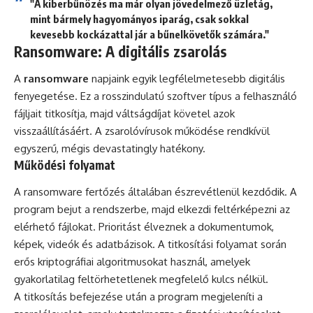
"A kiberbűnözés ma már olyan jövedelmező üzletág,
mint bármely hagyományos iparág, csak sokkal
kevesebb kockázattal jár a bűnelkövetők számára."
Ransomware: A digitális zsarolás
A
ransomware
napjaink egyik legfélelmetesebb digitális
fenyegetése. Ez a rosszindulatú szoftver típus a felhasználó
fájljait titkosítja, majd váltságdíjat követel azok
visszaállításáért. A zsarolóvírusok működése rendkívül
egyszerű, mégis devastatingly hatékony.
Működési folyamat
A ransomware fertőzés általában észrevétlenül kezdődik. A
program bejut a rendszerbe, majd elkezdi feltérképezni az
elérhető fájlokat. Prioritást élveznek a dokumentumok,
képek, videók és adatbázisok. A titkosítási folyamat során
erős kriptográfiai algoritmusokat használ, amelyek
gyakorlatilag feltörhetetlenek megfelelő kulcs nélkül.
A titkosítás befejezése után a program megjeleníti a