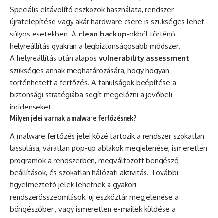
Speciális eltávolító eszközök használata, rendszer
újratelepítése vagy akár hardware csere is szükséges lehet
súlyos esetekben. A
clean backup
-okból történő
helyreállítás gyakran a legbiztonságosabb módszer.
A helyreállítás után alapos
vulnerability assessment
szükséges annak meghatározására, hogy hogyan
történhetett a fertőzés. A tanulságok beépítése a
biztonsági stratégiába segít megelőzni a jövőbeli
incidenseket.
Milyen jelei vannak a malware fertőzésnek?
A malware fertőzés jelei közé tartozik a rendszer szokatlan
lassulása, váratlan pop-up ablakok megjelenése, ismeretlen
programok a rendszerben, megváltozott böngésző
beállítások, és szokatlan hálózati aktivitás. További
figyelmeztető jelek lehetnek a gyakori
rendszerösszeomlások, új eszköztár megjelenése a
böngészőben, vagy ismeretlen e-mailek küldése a