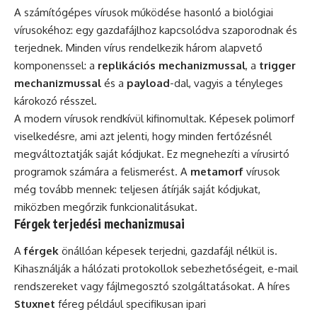
A számítógépes vírusok működése hasonló a biológiai
vírusokéhoz: egy gazdafájlhoz kapcsolódva szaporodnak és
terjednek. Minden vírus rendelkezik három alapvető
komponenssel: a
replikációs mechanizmussal
, a
trigger
mechanizmussal
és a
payload
-dal, vagyis a tényleges
károkozó résszel.
A modern vírusok rendkívül kifinomultak. Képesek polimorf
viselkedésre, ami azt jelenti, hogy minden fertőzésnél
megváltoztatják saját kódjukat. Ez megnehezíti a vírusirtó
programok számára a felismerést. A
metamorf
vírusok
még tovább mennek: teljesen átírják saját kódjukat,
miközben megőrzik funkcionalitásukat.
Férgek terjedési mechanizmusai
A
férgek
önállóan képesek terjedni, gazdafájl nélkül is.
Kihasználják a hálózati protokollok sebezhetőségeit, e-mail
rendszereket vagy fájlmegosztó szolgáltatásokat. A híres
Stuxnet
féreg például specifikusan ipari