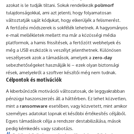
azokat is le tudják tiltani. Sokuk rendelkezik
polimorf
tulajdonságokkal, ami azt jelenti, hogy folyamatosan
változtatják saját kódjukat, hogy elkerüljék a felismerést.
A fertőzési módszerek is sokfélék lehetnek. A hagyományos
e-mail mellékletek mellett ma már a közösségi média
platformok, a hamis frissítések, a fertőzött webhelyek és
még a USB eszközök is veszélyt jelenthetnek. Különösen
veszélyesek azok a támadások, amelyek a
zero-day
sebezhetőségeket használják ki – ezek olyan biztonsági
rések, amelyekről a szoftver készítői még nem tudnak.
Célpontok és motivációk
A kiberbűnözők motivációi változatosak, de leggyakrabban
pénzügyi haszonszerzés áll a háttérben. Ez lehet közvetlen,
mint a
ransomware
esetében, vagy közvetett, mint amikor
személyes adatokat lopnak el későbbi értékesítés céljából.
Egyes támadások célja a rendszer destabilizálása, mások
pedig kémkedés vagy szabotázs.