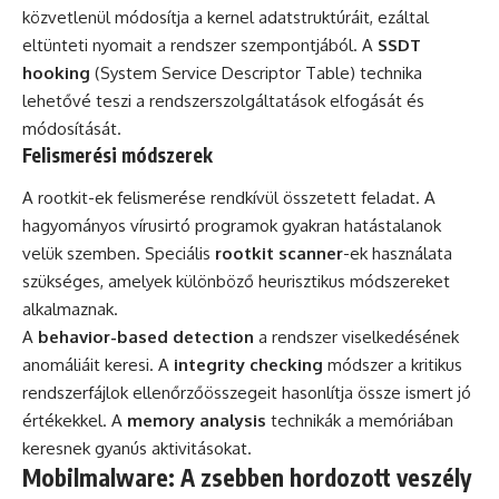
közvetlenül módosítja a kernel adatstruktúráit, ezáltal
eltünteti nyomait a rendszer szempontjából. A
SSDT
hooking
(System Service Descriptor Table) technika
lehetővé teszi a rendszerszolgáltatások elfogását és
módosítását.
Felismerési módszerek
A rootkit-ek felismerése rendkívül összetett feladat. A
hagyományos vírusirtó programok gyakran hatástalanok
velük szemben. Speciális
rootkit scanner
-ek használata
szükséges, amelyek különböző heurisztikus módszereket
alkalmaznak.
A
behavior-based detection
a rendszer viselkedésének
anomáliáit keresi. A
integrity checking
módszer a kritikus
rendszerfájlok ellenőrzőösszegeit hasonlítja össze ismert jó
értékekkel. A
memory analysis
technikák a memóriában
keresnek gyanús aktivitásokat.
Mobilmalware: A zsebben hordozott veszély