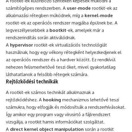
A rootkit-ek különböző szinteken képesek működni a
számítógépes rendszerben. A
user-mode
rootkit-ek az
alkalmazási rétegben működnek, míg a
kernel-mode
rootkit-ek az operációs rendszer magjába épülnek be. A
legveszélyesebbek a
bootkit
-ek, amelyek már a
rendszerindítás során aktiválódnak.
A
hypervisor
rootkit-ek virtualizációs technológiát
használnak, hogy egy vékony rétegként helyezkedjenek el
az operációs rendszer és a hardver között. Ez rendkívül
nehezen felismerhetővé teszi őket, mivel gyakorlatilag
láthatatlanok a felsőbb rétegek számára.
Rejtőzködési technikák
A rootkit-ek számos technikát alkalmaznak a
rejtőzködéshez. A
hooking
mechanizmus lehetővé teszi
számukra, hogy elfogják és módosítsák a rendszerhívásokat.
Így amikor egy program vagy vírusirtó a fájlrendszert
vizsgálja, a rootkit hamis információkat szolgáltat.
A
direct kernel object manipulation
során a rootkit