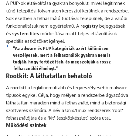
A PUP-ok eltávolítása gyakran bonyolult, mivel legitimnek
tűnő telepítési folyamaton keresztül kerülnek a rendszerbe.
Sok esetben a felhasználó tudtával települnek, de a valódi
funkcionalitásuk nem egyértelmű. A
registry
bejegyzések
és
system files
módosítása miatt teljes eltávolításuk
speciális eszközöket igényel.
"Az adware és PUP kategóriák azért különösen
veszélyesek, mert a felhasználók gyakran nem is
tudják, hogy fertőzöttek, és megszokják a rossz
felhasználói élményt."
Rootkit: A láthatatlan behatoló
A
rootkit
a legkifinomultabb és legveszélyesebb malware
típusok egyike. Célja, hogy mélyen a rendszerbe ágyazódva
láthatatlan maradjon mind a felhasználó, mind a biztonsági
szoftverek számára. A név a Unix/Linux rendszerek "root"
felhasználójára és a "kit" (eszközkészlet) szóra utal.
Működési szintek