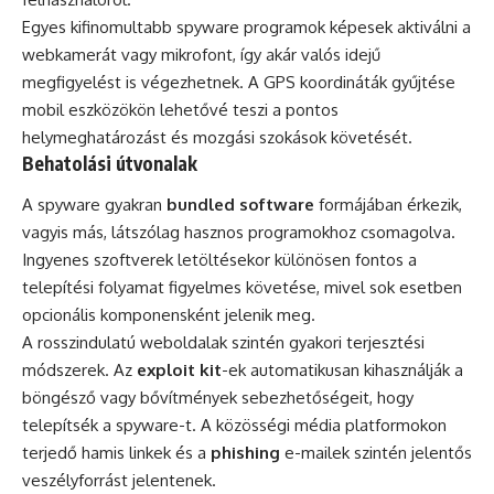
Egyes kifinomultabb spyware programok képesek aktiválni a
webkamerát vagy mikrofont, így akár valós idejű
megfigyelést is végezhetnek. A GPS koordináták gyűjtése
mobil eszközökön lehetővé teszi a pontos
helymeghatározást és mozgási szokások követését.
Behatolási útvonalak
A spyware gyakran
bundled software
formájában érkezik,
vagyis más, látszólag hasznos programokhoz csomagolva.
Ingyenes szoftverek letöltésekor különösen fontos a
telepítési folyamat figyelmes követése, mivel sok esetben
opcionális komponensként jelenik meg.
A rosszindulatú weboldalak szintén gyakori terjesztési
módszerek. Az
exploit kit
-ek automatikusan kihasználják a
böngésző vagy bővítmények sebezhetőségeit, hogy
telepítsék a spyware-t. A közösségi média platformokon
terjedő hamis linkek és a
phishing
e-mailek szintén jelentős
veszélyforrást jelentenek.