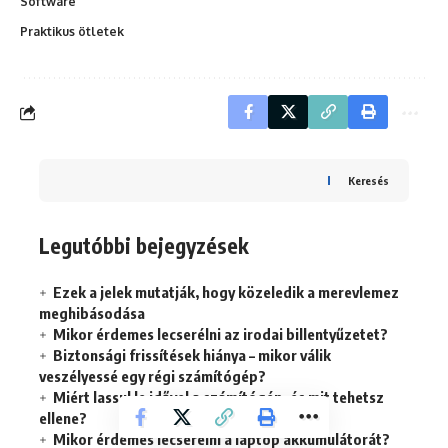
Software
Praktikus ötletek
Keresés
Legutóbbi bejegyzések
Ezek a jelek mutatják, hogy közeledik a merevlemez
meghibásodása
Mikor érdemes lecserélni az irodai billentyűzetet?
Biztonsági frissítések hiánya – mikor válik
veszélyessé egy régi számítógép?
Miért lassul le idővel a számítógép, és mit tehetsz
ellene?
Mikor érdemes lecserélni a laptop akkumulátorát?