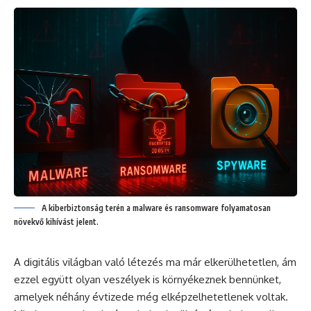
A kiberbiztonság terén a malware és ransomware folyamatosan
növekvő kihívást jelent.
A digitális világban való létezés ma már elkerülhetetlen, ám
ezzel együtt olyan veszélyek is környékeznek bennünket,
amelyek néhány évtizede még elképzelhetetlenek voltak.