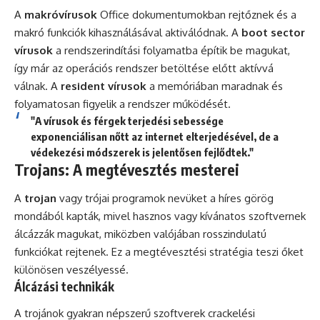
A
makróvírusok
Office dokumentumokban rejtőznek és a
makró funkciók kihasználásával aktiválódnak. A
boot sector
vírusok
a rendszerindítási folyamatba építik be magukat,
így már az operációs rendszer betöltése előtt aktívvá
válnak. A
resident vírusok
a memóriában maradnak és
folyamatosan figyelik a rendszer működését.
"A vírusok és férgek terjedési sebessége
exponenciálisan nőtt az internet elterjedésével, de a
védekezési módszerek is jelentősen fejlődtek."
Trojans: A megtévesztés mesterei
A
trojan
vagy trójai programok nevüket a híres görög
mondából kapták, mivel hasznos vagy kívánatos szoftvernek
álcázzák magukat, miközben valójában rosszindulatú
funkciókat rejtenek. Ez a megtévesztési stratégia teszi őket
különösen veszélyessé.
Álcázási technikák
A trojánok gyakran népszerű szoftverek crackelési