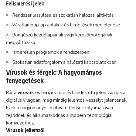
Felismerési jelek
Rendszer lassulása és szokatlan hálózati aktivitás
Váratlan pop-up ablakok és hirdetések megjelenése
Böngésző kezdőlapjának vagy keresőmotorjának
megváltozása
Ismeretlen programok a rendszerben
Szokatlan adatforgalom a hálózati kapcsolatokban
Vírusok és férgek: A hagyományos
fenyegetések
Bár a
vírusok
és
férgek
már évtizedek óta jelen vannak a
digitális világban, még mindig jelentős veszélyt jelentenek.
Ezek a hagyományos malware típusok folyamatosan
fejlődnek és alkalmazkodnak a modern technológiai
környezethez.
Vírusok jellemzői