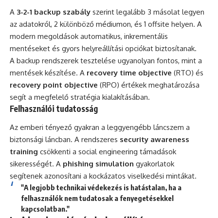
A
3-2-1 backup szabály
szerint legalább 3 másolat legyen
az adatokról, 2 különböző médiumon, és 1 offsite helyen. A
modern megoldások automatikus, inkrementális
mentéseket és gyors helyreállítási opciókat biztosítanak.
A backup rendszerek tesztelése ugyanolyan fontos, mint a
mentések készítése. A
recovery time objective
(RTO) és
recovery point objective
(RPO) értékek meghatározása
segít a megfelelő stratégia kialakításában.
Felhasználói tudatosság
Az emberi tényező gyakran a leggyengébb láncszem a
biztonsági láncban. A rendszeres
security awareness
training
csökkenti a social engineering támadások
sikerességét. A
phishing simulation
gyakorlatok
segítenek azonosítani a kockázatos viselkedési mintákat.
"A legjobb technikai védekezés is hatástalan, ha a
felhasználók nem tudatosak a fenyegetésekkel
kapcsolatban."