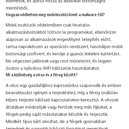
elérhetők, és állítsa vissza az adatokat biztonságos
mentésből.
Hogyan védhetem meg mobileszközömet a malware-től?
Mobil eszközök védelmében csak hivatalos
alkalmazásboltokból töltsön le programokat, ellenőrizze
alaposan az alkalmazások engedélyeit telepítés előtt,
tartsa naprakészen az operációs rendszert, használjon mobil
biztonsági szoftvert, és kerülje a gyanús linkekre kattintást.
Ne végezzen jailbreak vagy root műveletet, és legyen
óvatos a nyilvános WiFi hálózatok használatakor.
Mi a különbség a vírus és a féreg között?
A vírus egy gazdafájlhoz kapcsolódva szaporodik és emberi
beavatkozást igényel a terjedéshez, míg a féreg önállóan
képes terjedni hálózati kapcsolatokon keresztül. A vírusok
általában módosítják vagy fertőzik meg más fájlokat, a
férgek pedig saját másolataikat készítik és terjesztik.
Mindkét típus kárt okozhat, de a férgek gyorsabban
terjednek és nagyobb hálózati forgalmat generálnak.