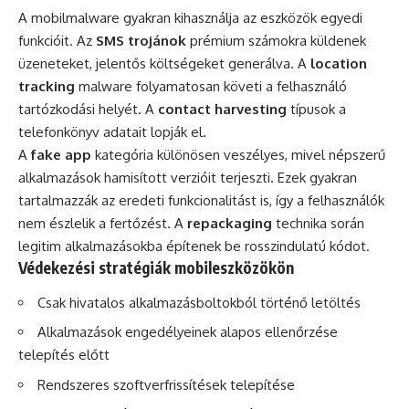
A mobilmalware gyakran kihasználja az eszközök egyedi
funkcióit. Az
SMS trojánok
prémium számokra küldenek
üzeneteket, jelentős költségeket generálva. A
location
tracking
malware folyamatosan követi a felhasználó
tartózkodási helyét. A
contact harvesting
típusok a
telefonkönyv adatait lopják el.
A
fake app
kategória különösen veszélyes, mivel népszerű
alkalmazások hamisított verzióit terjeszti. Ezek gyakran
tartalmazzák az eredeti funkcionalitást is, így a felhasználók
nem észlelik a fertőzést. A
repackaging
technika során
legitim alkalmazásokba építenek be rosszindulatú kódot.
Védekezési stratégiák mobileszközökön
Csak hivatalos alkalmazásboltokból történő letöltés
Alkalmazások engedélyeinek alapos ellenőrzése
telepítés előtt
Rendszeres szoftverfrissítések telepítése