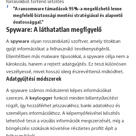
forrásokból történő letöltés
"A ransomware támadások 95%-a megelőzhető lenne
megfelelő biztonsági mentési stratégiával és alapvető
óvatossággal."
Spyware: A láthatatlan megfigyelő
A
spyware
olyan rosszindulatú szoftver, amely titokban
gyűjt információkat a felhasználó tevékenységéről.
Ellentétben más malware típusokkal, a spyware célja nem a
károkozás, hanem a rejtett adatgyűjtés. Ez teszi különösen
veszélyessé, mivel hosszú ideig észrevétlenül működhet.
Adatgyűjtési módszerek
A spyware számos módszerrel képes információkat
szerezni. A
keylogger
funkció minden billentyűleütést
rögzít, így hozzáférhet jelszavakhoz, banki adatokhoz és
személyes információkhoz. A képernyőfelvétel készítés
lehetővé teszi a vizuális információk megszerzését, míg a
böngészési szokások követése részletes profilt épít a
felhasználóról.