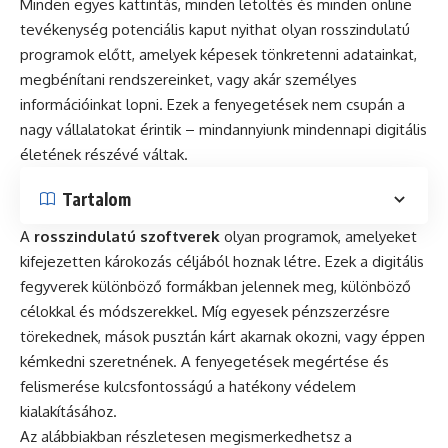
Minden egyes kattintás, minden letöltés és minden online
tevékenység potenciális kaput nyithat olyan rosszindulatú
programok előtt, amelyek képesek tönkretenni adatainkat,
megbénítani rendszereinket, vagy akár személyes
információinkat lopni. Ezek a fenyegetések nem csupán a
nagy vállalatokat érintik – mindannyiunk mindennapi digitális
életének részévé váltak.
Tartalom
A
rosszindulatú szoftverek
olyan programok, amelyeket
kifejezetten károkozás céljából hoznak létre. Ezek a digitális
fegyverek különböző formákban jelennek meg, különböző
célokkal és módszerekkel. Míg egyesek pénzszerzésre
törekednek, mások pusztán kárt akarnak okozni, vagy éppen
kémkedni szeretnének. A fenyegetések megértése és
felismerése kulcsfontosságú a hatékony védelem
kialakításához.
Az alábbiakban részletesen megismerkedhetsz a