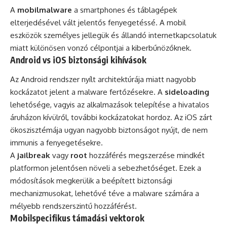
A
mobilmalware
a smartphones és táblagépek
elterjedésével vált jelentős fenyegetéssé. A mobil
eszközök személyes jellegük és állandó internetkapcsolatuk
miatt különösen vonzó célpontjai a kiberbűnözőknek.
Android vs iOS biztonsági kihívások
Az Android rendszer nyílt architektúrája miatt nagyobb
kockázatot jelent a malware fertőzésekre. A
sideloading
lehetősége, vagyis az alkalmazások telepítése a hivatalos
áruházon kívülről, további kockázatokat hordoz. Az iOS zárt
ökoszisztémája ugyan nagyobb biztonságot nyújt, de nem
immunis a fenyegetésekre.
A
jailbreak
vagy
root
hozzáférés megszerzése mindkét
platformon jelentősen növeli a sebezhetőséget. Ezek a
módosítások megkerülik a beépített biztonsági
mechanizmusokat, lehetővé téve a malware számára a
mélyebb rendszerszintű hozzáférést.
Mobilspecifikus támadási vektorok