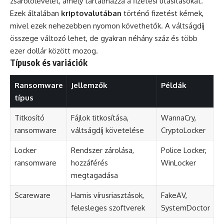
zsarolólevelet, amely tartalmazza a fizetési utasításokat.
Ezek általában
kriptovalutában
történő fizetést kérnek,
mivel ezek nehezebben nyomon követhetők. A váltságdíj
összege változó lehet, de gyakran néhány száz és több
ezer dollár között mozog.
Típusok és variációk
Ransomware
Jellemzők
Példák
típus
Titkosító
Fájlok titkosítása,
WannaCry,
ransomware
váltságdíj követelése
CryptoLocker
Locker
Rendszer zárolása,
Police Locker,
ransomware
hozzáférés
WinLocker
megtagadása
Scareware
Hamis vírusriasztások,
FakeAV,
felesleges szoftverek
SystemDoctor