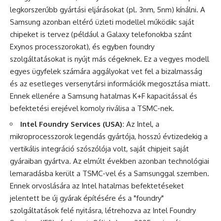
legkorszerűbb gyártási eljárásokat (pl. 3nm, 5nm) kínálni. A
Samsung azonban eltérő üzleti modellel működik: saját
chipeket is tervez (például a Galaxy telefonokba szánt
Exynos processzorokat), és egyben foundry
szolgáltatásokat is nyújt más cégeknek. Ez a vegyes modell
egyes ügyfelek számára aggályokat vet fel a bizalmasság
és az esetleges versenytársi információk megosztása miatt.
Ennek ellenére a Samsung hatalmas K+F kapacitással és
befektetési erejével komoly riválisa a TSMC-nek.
Intel Foundry Services (USA):
Az Intel, a
mikroprocesszorok legendás gyártója, hosszú évtizedekig a
vertikális integráció szószólója volt, saját chipjeit saját
gyáraiban gyártva. Az elmúlt években azonban technológiai
lemaradásba került a TSMC-vel és a Samsunggal szemben.
Ennek orvoslására az Intel hatalmas befektetéseket
jelentett be új gyárak építésére és a "foundry"
szolgáltatások felé nyitásra, létrehozva az Intel Foundry