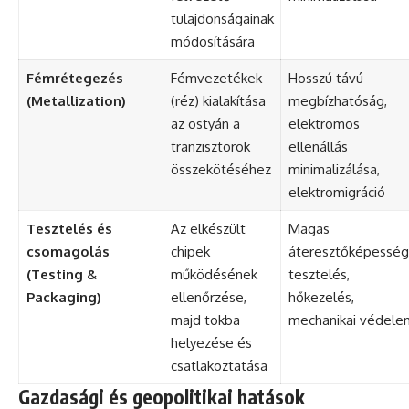
tulajdonságainak
módosítására
Fémrétegezés
Fémvezetékek
Hosszú távú
(Metallization)
(réz) kialakítása
megbízhatóság,
az ostyán a
elektromos
tranzisztorok
ellenállás
összekötéséhez
minimalizálása,
elektromigráció
Tesztelés és
Az elkészült
Magas
csomagolás
chipek
áteresztőképesség
(Testing &
működésének
tesztelés,
Packaging)
ellenőrzése,
hőkezelés,
majd tokba
mechanikai védele
helyezése és
csatlakoztatása
Gazdasági és geopolitikai hatások