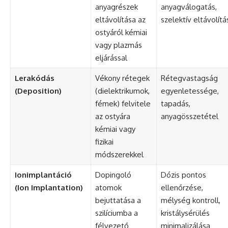
anyagrészek
anyagválogatás,
eltávolítása az
szelektív eltávolítá
ostyáról kémiai
vagy plazmás
eljárással
Lerakódás
Vékony rétegek
Rétegvastagság
(Deposition)
(dielektrikumok,
egyenletessége,
fémek) felvitele
tapadás,
az ostyára
anyagösszetétel
kémiai vagy
fizikai
módszerekkel
Ionimplantáció
Dopingoló
Dózis pontos
(Ion Implantation)
atomok
ellenőrzése,
bejuttatása a
mélység kontroll,
szilíciumba a
kristálysérülés
félvezető
minimalizálása