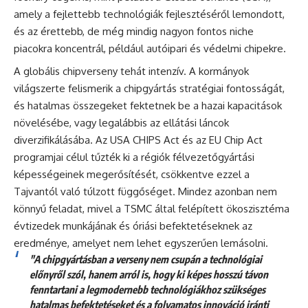
amely a fejlettebb technológiák fejlesztéséről lemondott,
és az érettebb, de még mindig nagyon fontos niche
piacokra koncentrál, például autóipari és védelmi chipekre.
A globális chipverseny tehát intenzív. A kormányok
világszerte felismerik a chipgyártás stratégiai fontosságát,
és hatalmas összegeket fektetnek be a hazai kapacitások
növelésébe, vagy legalábbis az ellátási láncok
diverzifikálásába. Az USA CHIPS Act és az EU Chip Act
programjai célul tűzték ki a régiók félvezetőgyártási
képességeinek megerősítését, csökkentve ezzel a
Tajvantól való túlzott függőséget. Mindez azonban nem
könnyű feladat, mivel a TSMC által felépített ökoszisztéma
évtizedek munkájának és óriási befektetéseknek az
eredménye, amelyet nem lehet egyszerűen lemásolni.
"A chipgyártásban a verseny nem csupán a technológiai
előnyről szól, hanem arról is, hogy ki képes hosszú távon
fenntartani a legmodernebb technológiákhoz szükséges
hatalmas befektetéseket és a folyamatos innováció iránti