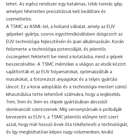
lehet. Az egész rendszer egy hatalmas, több tonnás gép,
amelyet hihetetlen precizitással kell beállítani és
üzemeltetni.
A TSMC az ASML-lel, a holland vállalat, amely az EUV
gépeket gyártja, szoros együttműködésben dolgozott az
EUV technológia fejlesztésén és ipari alkalmazásán. Korán
felismerte a technológia potenciálját, és jelentős
összegeket fektetett be mind a kutatásba, mind a gépek
beszerzésébe. A TSMC mérnökei a világon az elsők között
sajátították el az EUV folyamatokat, optimalizálták a
maszkokat, a fotoreziszt anyagokat és a teljes gyártási
láncot. Ez a korai adoptálás és a technológia mesteri szintű
kihasználása tette lehetővé számukra, hogy a legkisebb,
7nm, 5nm és 3nm-es chipek gyártásában abszolút
dominanciát szerezzenek. Míg versenytársaik is próbálják
bevezetni az EUV-t, a TSMC jelentős előnyre tett szert
azzal, hogy már hosszú évek óta tökéletesíti a technológiát,
és így megbízhatóan képes nagy volumenben, kiváló