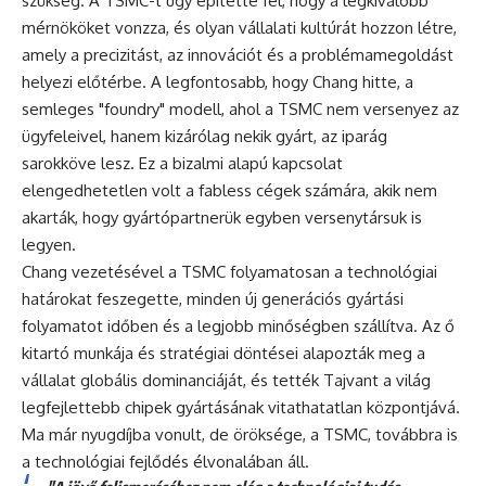
szükség. A TSMC-t úgy építette fel, hogy a legkiválóbb
mérnököket vonzza, és olyan vállalati kultúrát hozzon létre,
amely a precizitást, az innovációt és a problémamegoldást
helyezi előtérbe. A legfontosabb, hogy Chang hitte, a
semleges "foundry" modell, ahol a TSMC nem versenyez az
ügyfeleivel, hanem kizárólag nekik gyárt, az iparág
sarokköve lesz. Ez a bizalmi alapú kapcsolat
elengedhetetlen volt a fabless cégek számára, akik nem
akarták, hogy gyártópartnerük egyben versenytársuk is
legyen.
Chang vezetésével a TSMC folyamatosan a technológiai
határokat feszegette, minden új generációs gyártási
folyamatot időben és a legjobb minőségben szállítva. Az ő
kitartó munkája és stratégiai döntései alapozták meg a
vállalat globális dominanciáját, és tették Tajvant a világ
legfejlettebb chipek gyártásának vitathatatlan központjává.
Ma már nyugdíjba vonult, de öröksége, a TSMC, továbbra is
a technológiai fejlődés élvonalában áll.