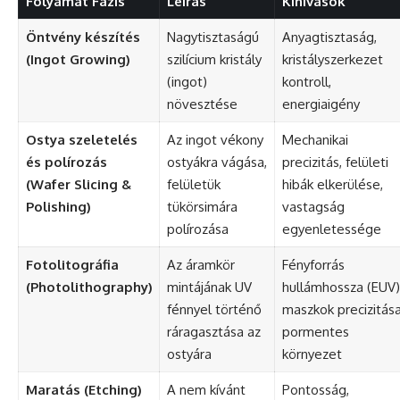
Folyamat Fázis
Leírás
Kihívások
Öntvény készítés
Nagytisztaságú
Anyagtisztaság,
(Ingot Growing)
szilícium kristály
kristályszerkezet
(ingot)
kontroll,
növesztése
energiaigény
Ostya szeletelés
Az ingot vékony
Mechanikai
és polírozás
ostyákra vágása,
precizitás, felületi
(Wafer Slicing &
felületük
hibák elkerülése,
Polishing)
tükörsimára
vastagság
polírozása
egyenletessége
Fotolitográfia
Az áramkör
Fényforrás
(Photolithography)
mintájának UV
hullámhossza (EUV)
fénnyel történő
maszkok precizitása
ráragasztása az
pormentes
ostyára
környezet
Maratás (Etching)
A nem kívánt
Pontosság,