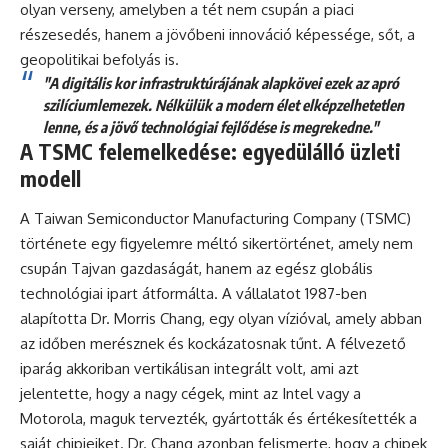
olyan verseny, amelyben a tét nem csupán a piaci
részesedés, hanem a jövőbeni innováció képessége, sőt, a
geopolitikai befolyás is.
"A digitális kor infrastruktúrájának alapkövei ezek az apró
szilíciumlemezek. Nélkülük a modern élet elképzelhetetlen
lenne, és a jövő technológiai fejlődése is megrekedne."
A TSMC felemelkedése: egyedülálló üzleti
modell
A Taiwan Semiconductor Manufacturing Company (TSMC)
története egy figyelemre méltó sikertörténet, amely nem
csupán Tajvan gazdaságát, hanem az egész globális
technológiai ipart átformálta. A vállalatot 1987-ben
alapította Dr. Morris Chang, egy olyan vízióval, amely abban
az időben merésznek és kockázatosnak tűnt. A félvezető
iparág akkoriban vertikálisan integrált volt, ami azt
jelentette, hogy a nagy cégek, mint az Intel vagy a
Motorola, maguk tervezték, gyártották és értékesítették a
saját chipjeiket. Dr. Chang azonban felismerte, hogy a chipek