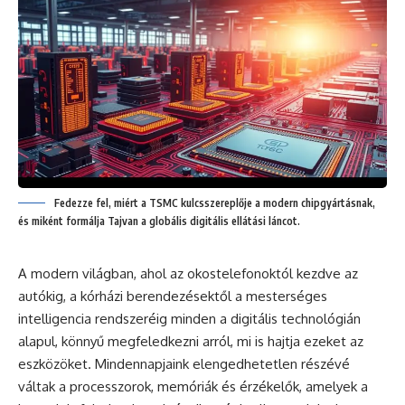
Fedezze fel, miért a TSMC kulcsszereplője a modern chipgyártásnak,
és miként formálja Tajvan a globális digitális ellátási láncot.
A modern világban, ahol az okostelefonoktól kezdve az
autókig, a kórházi berendezésektől a mesterséges
intelligencia rendszeréig minden a digitális technológián
alapul, könnyű megfeledkezni arról, mi is hajtja ezeket az
eszközöket. Mindennapjaink elengedhetetlen részévé
váltak a processzorok, memóriák és érzékelők, amelyek a