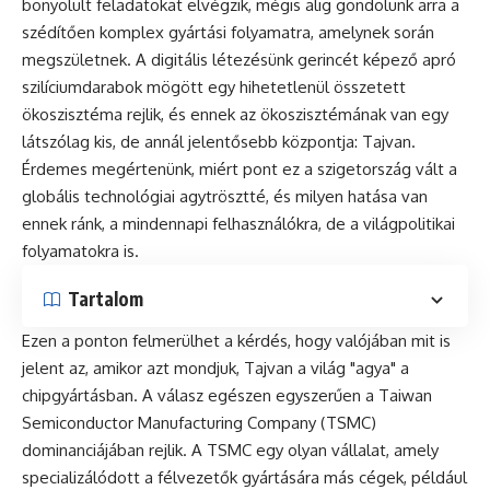
bonyolult feladatokat elvégzik, mégis alig gondolunk arra a
szédítően komplex gyártási folyamatra, amelynek során
megszületnek. A digitális létezésünk gerincét képező apró
szilíciumdarabok mögött egy hihetetlenül összetett
ökoszisztéma rejlik, és ennek az ökoszisztémának van egy
látszólag kis, de annál jelentősebb központja: Tajvan.
Érdemes megértenünk, miért pont ez a szigetország vált a
globális technológiai agytrösztté, és milyen hatása van
ennek ránk, a mindennapi felhasználókra, de a világpolitikai
folyamatokra is.
Tartalom
Ezen a ponton felmerülhet a kérdés, hogy valójában mit is
jelent az, amikor azt mondjuk, Tajvan a világ "agya" a
chipgyártásban. A válasz egészen egyszerűen a Taiwan
Semiconductor Manufacturing Company (TSMC)
dominanciájában rejlik. A TSMC egy olyan vállalat, amely
specializálódott a félvezetők gyártására más cégek, például