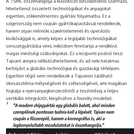
A TSMC összehangolja a különböző beszállítóktól származó,
hihetetlenül összetett technológiákat és anyagokat
egyetlen, zökkenőmentes gyártási folyamatba. Ez a
szigetország nem csupán gyártókapacitással rendelkezik,
hanem olyan mérnöki szakértelemmel és operációs
kiválósággal is, amely képes a legújabb technológiákat
sorozatgyártásba vinni, miközben fenntartja a rendkívül
magas minőségi szabványokat. Ez a központi pozíció teszi
Tajvant annyira nélkülözhetetlenné, és ad neki hatalmas
befolyást a globális technológiai és gazdasági térképen.
Egyetlen régió sem rendelkezik a Tajvanon található
ökoszisztéma mélységével és szélességével, ami magában
foglalja a nyersanyagbeszerzéstől a tesztelésig a teljes
vertikális integrációt, kiegészítve a foundry modellel.
"A modern chipgyártás egy globális balett, ahol minden
szereplőnek pontosan tudnia kell a lépését. Tajvan nem
csupán a főszereplő, hanem a koreográfus is, aki a
legbonyolultabb mozdulatokat is összehangolja."