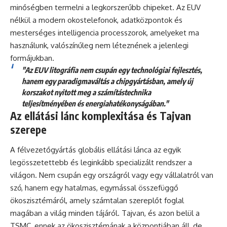
minőségben termelni a legkorszerűbb chipeket. Az EUV
nélkül a modern okostelefonok, adatközpontok és
mesterséges intelligencia processzorok, amelyeket ma
használunk, valószínűleg nem léteznének a jelenlegi
formájukban.
"Az EUV litográfia nem csupán egy technológiai fejlesztés,
hanem egy paradigmaváltás a chipgyártásban, amely új
korszakot nyitott meg a számítástechnika
teljesítményében és energiahatékonyságában."
Az ellátási lánc komplexitása és Tajvan
szerepe
A félvezetőgyártás globális ellátási lánca az egyik
legösszetettebb és leginkább specializált rendszer a
világon. Nem csupán egy országról vagy egy vállalatról van
szó, hanem egy hatalmas, egymással összefüggő
ökoszisztémáról, amely számtalan szereplőt foglal
magában a világ minden tájáról. Tajvan, és azon belül a
TSMC, ennek az ökoszisztémának a központjában áll, de