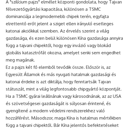
A "szilícium pajzs" elmélet központi gondolata, hogy Tajvan
félvezetőgyártási kapacitása, különösen a TSMC
dominanciája a legmodernebb chipek terén, egyfajta
elrettentő erőt jelent a sziget ellen irányuló esetleges
katonai akciókkal szemben. Az érvelés szerint a világ
gazdasága, és ezen belül különösen Kína gazdasága annyira
függ a tajvani chipektől, hogy egy invázió vagy blokád
globális katasztrófát okozna, amelyet senki sem engedhet
meg magának.
Ez a pajzs két fő elemből tevődik össze. Először is, az
Egyesült Államok és más nyugati hatalmak gazdasági és
katonai érdeke is azt diktálja, hogy fenntartsák Tajvan
státuszát, mint a világ legfontosabb chipgyártó központját.
Ha a TSMC gyárai leállnának vagy károsodnának, az az USA
és szövetségesei gazdaságát is súlyosan érintené, és
gyengítené a modern védelmi rendszerekhez való
hozzáférést. Másodszor, maga Kína is hatalmas mértékben
függ a tajvani chipektől. Bár Kína jelentős befektetéseket