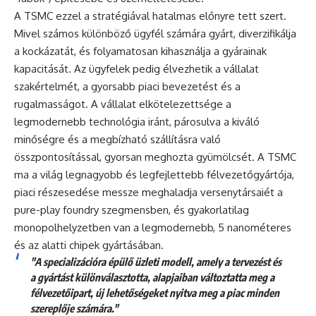
A TSMC ezzel a stratégiával hatalmas előnyre tett szert.
Mivel számos különböző ügyfél számára gyárt, diverzifikálja
a kockázatát, és folyamatosan kihasználja a gyárainak
kapacitását. Az ügyfelek pedig élvezhetik a vállalat
szakértelmét, a gyorsabb piaci bevezetést és a
rugalmasságot. A vállalat elkötelezettsége a
legmodernebb technológia iránt, párosulva a kiváló
minőségre és a megbízható szállításra való
összpontosítással, gyorsan meghozta gyümölcsét. A TSMC
ma a világ legnagyobb és legfejlettebb félvezetőgyártója,
piaci részesedése messze meghaladja versenytársaiét a
pure-play foundry szegmensben, és gyakorlatilag
monopolhelyzetben van a legmodernebb, 5 nanométeres
és az alatti chipek gyártásában.
"A specializációra épülő üzleti modell, amely a tervezést és
a gyártást különválasztotta, alapjaiban változtatta meg a
félvezetőipart, új lehetőségeket nyitva meg a piac minden
szereplője számára."