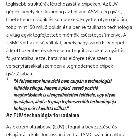
legkisebb struktúrák létrehozását a chipeken. Az EUV
gépek, amelyeket kizárólag az holland ASML cég gyárt,
hihetetlenül drágák és komplexek. Egyetlen ilyen gép ára
több mint 150 millió dollár, és a benne található technológia
a világ egyik legfejlettebb mérnöki csúcsteljesítménye. A
TSMC volt az első vállalat, amely nagyszámú EUV gépet
állított üzembe, és sikeresen integrálta azokat a gyártási
folyamataiba, ezzel hatalmas előnyre téve szert a
versenytársakkal szemben a legmodernebb chipek
gyártásában.
"A folyamatos innováció nem csupán a technológiai
fejlődés záloga, hanem a piaci vezető pozíció
megtartásának is elengedhetetlen feltétele, egy olyan
iparágban, ahol a tegnap legkorszerűbb technológiája
holnap már elavulttá válhat."
Az EUV technológia forradalma
Az extrém ultraibolya (EUV) litográfia bevezetése és
elsajátítása kulcsfontosságú volt a TSMC számára ahhoz,