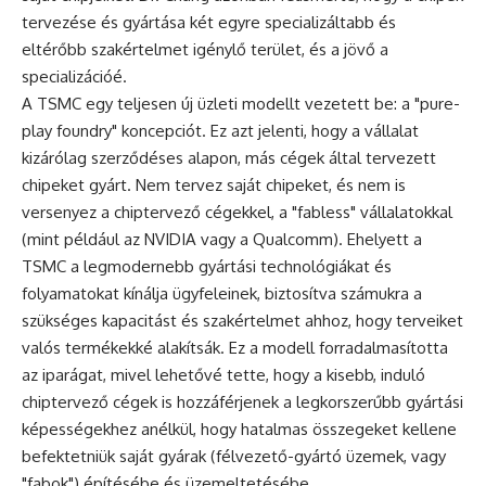
tervezése és gyártása két egyre specializáltabb és
eltérőbb szakértelmet igénylő terület, és a jövő a
specializációé.
A TSMC egy teljesen új üzleti modellt vezetett be: a "pure-
play foundry" koncepciót. Ez azt jelenti, hogy a vállalat
kizárólag szerződéses alapon, más cégek által tervezett
chipeket gyárt. Nem tervez saját chipeket, és nem is
versenyez a chiptervező cégekkel, a "fabless" vállalatokkal
(mint például az NVIDIA vagy a Qualcomm). Ehelyett a
TSMC a legmodernebb gyártási technológiákat és
folyamatokat kínálja ügyfeleinek, biztosítva számukra a
szükséges kapacitást és szakértelmet ahhoz, hogy terveiket
valós termékekké alakítsák. Ez a modell forradalmasította
az iparágat, mivel lehetővé tette, hogy a kisebb, induló
chiptervező cégek is hozzáférjenek a legkorszerűbb gyártási
képességekhez anélkül, hogy hatalmas összegeket kellene
befektetniük saját gyárak (félvezető-gyártó üzemek, vagy
"fabok") építésébe és üzemeltetésébe.