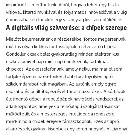
inspirációt is meríthetünk abból, hogyan lehet egy tiszta
vízióval, kitartó munkával és folyamatos innovációval a világ
élvonalába kerülni, akár egy viszonylag kis szereplőként is.
A digitális világ szívverése: a chipek szerepe
Mielőtt belemerülnénk a részletekbe, fontos megértenünk,
miért is olyan kritikus fontosságúak a félvezető chipek.
Gondoljunk csak bele: gyakorlatilag minden elektronikus
eszköz, amivel nap mint nap érintkezünk, tartalmaz
chipeket. Az okostelefonunk, amely nélkül ma már el sem
tudjuk képzelni az életünket, több tucatnyi ilyen apró
szilíciumdarabot rejt magában. Az autónk, amely egyre
okosabb és önállóbb, ezrével tartalmazza őket. A kórházak
életmentő gépei, a repülőgépek navigációs rendszerei, az
adatközpontok, amelyek a felhőalapú szolgáltatásainkat
működtetik, és a mesterséges intelligencia rendszerei
mind-mind a chipek erejére támaszkodnak. Ezek az apró
alkatrészek, gyakran kisebbek egy körömhegynél, milliárdnyi