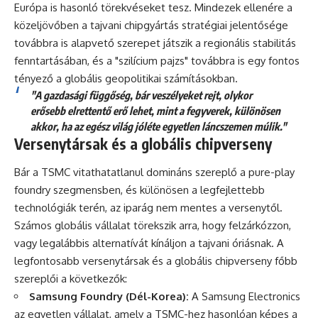
Európa is hasonló törekvéseket tesz. Mindezek ellenére a
közeljövőben a tajvani chipgyártás stratégiai jelentősége
továbbra is alapvető szerepet játszik a regionális stabilitás
fenntartásában, és a "szilícium pajzs" továbbra is egy fontos
tényező a globális geopolitikai számításokban.
"A gazdasági függőség, bár veszélyeket rejt, olykor
erősebb elrettentő erő lehet, mint a fegyverek, különösen
akkor, ha az egész világ jóléte egyetlen láncszemen múlik."
Versenytársak és a globális chipverseny
Bár a TSMC vitathatatlanul domináns szereplő a pure-play
foundry szegmensben, és különösen a legfejlettebb
technológiák terén, az iparág nem mentes a versenytől.
Számos globális vállalat törekszik arra, hogy felzárkózzon,
vagy legalábbis alternatívát kínáljon a tajvani óriásnak. A
legfontosabb versenytársak és a globális chipverseny főbb
szereplői a következők:
Samsung Foundry (Dél-Korea):
A Samsung Electronics
az egyetlen vállalat, amely a TSMC-hez hasonlóan képes a