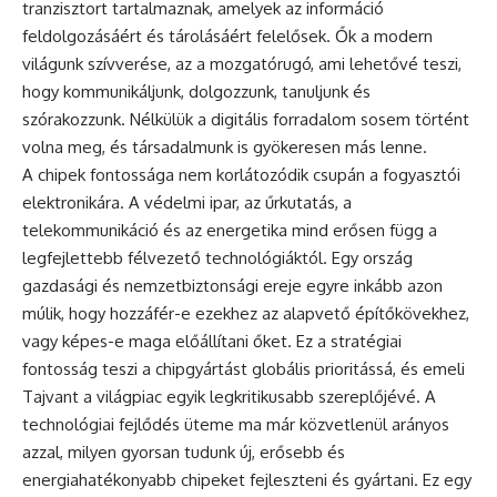
tranzisztort tartalmaznak, amelyek az információ
feldolgozásáért és tárolásáért felelősek. Ők a modern
világunk szívverése, az a mozgatórugó, ami lehetővé teszi,
hogy kommunikáljunk, dolgozzunk, tanuljunk és
szórakozzunk. Nélkülük a digitális forradalom sosem történt
volna meg, és társadalmunk is gyökeresen más lenne.
A chipek fontossága nem korlátozódik csupán a fogyasztói
elektronikára. A védelmi ipar, az űrkutatás, a
telekommunikáció és az energetika mind erősen függ a
legfejlettebb félvezető technológiáktól. Egy ország
gazdasági és nemzetbiztonsági ereje egyre inkább azon
múlik, hogy hozzáfér-e ezekhez az alapvető építőkövekhez,
vagy képes-e maga előállítani őket. Ez a stratégiai
fontosság teszi a chipgyártást globális prioritássá, és emeli
Tajvant a világpiac egyik legkritikusabb szereplőjévé. A
technológiai fejlődés üteme ma már közvetlenül arányos
azzal, milyen gyorsan tudunk új, erősebb és
energiahatékonyabb chipeket fejleszteni és gyártani. Ez egy