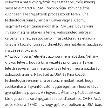
eszközöl a hazai chipgyártás fejlesztésébe, még mindig
messze elmarad a TSMC technológiai színvonalától,
különösen a legfejlettebb processzorok terén. Kína
technológiai óriásai, mint a Huawei vagy a Xiaomi,
nagymértékben támaszkodnak a TSMC-re. Egy tajvani
invázió, még ha sikeres is lenne, valószínűleg súlyosan
károsítaná a félvezetőgyártó infrastruktúrát, és elvágná
Kínát is a kulcsfontosságú chipektől, ami hatalmas gazdasági
visszaesést okozna.
A "szilícium pajzs" elmélet azonban nem hibátlan. Néhány
kritikus felveti, hogy a kínai vezetés prioritása a Tajvan
feletti szuverenitás megvalósítása lehet, még a gazdasági
áldozatok árán is. Ráadásul az USA és Kína közötti
technológiai verseny arra ösztönzi mindkét felet, hogy
csökkentse a Tajvantól való függőségét, ami hosszú távon
gyengítheti a pajzsot. Az Egyesült Államok például aktívan
támogatja a hazai chipgyártás fellendítését (pl. CHIPS Act),
és ösztönzi a TSMC-t is, hogy gyárakat építsen az USA-ban.