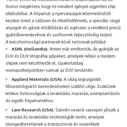
fontos megérteni, hogy mi mindent igényel egyetlen chip
elkészítése. A folyamat a nyersanyagok kitermelésétől
kezdve (mint a szilícium és ritkaföldfémek), a speciális vegyi
anyagok és gázok előállításán át, egészen a rendkívül precíz
gyártóberendezések és szoftverek fejlesztéséig terjed.
A kulcsfontosságú partnerek közé tartoznak például:
ASML (Hollandia):
Amint már említettük, ők gyártják az
EUV és DUV litográfiai gépeket, amelyek nélkül a modern
chipek nem készíthetők el. Gyakorlatilag
monopolhelyzetben vannak az EUV területén.
Applied Materials (USA):
A világ legnagyobb
félvezetőgyártó berendezéseket szállító cége. Eszközeik
kritikus fontosságúak a lerakódási, maratási, ionimplantációs
és egyéb folyamatokhoz.
Lam Research (USA):
Szintén vezető szerepet játszik a
maratási és lerakódási technológiák terén, amelyek
elengedhetetlenek a tranzisztorok és vezetékek