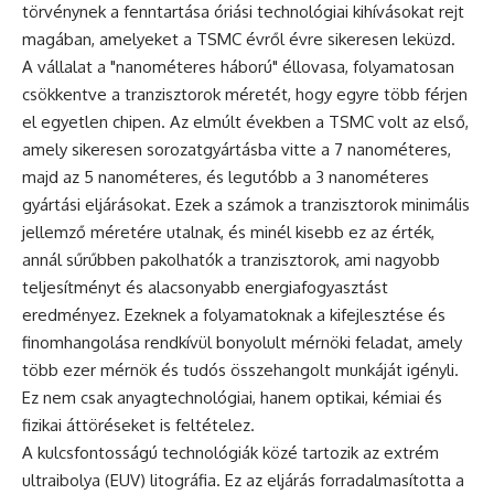
törvénynek a fenntartása óriási technológiai kihívásokat rejt
magában, amelyeket a TSMC évről évre sikeresen leküzd.
A vállalat a "nanométeres háború" éllovasa, folyamatosan
csökkentve a tranzisztorok méretét, hogy egyre több férjen
el egyetlen chipen. Az elmúlt években a TSMC volt az első,
amely sikeresen sorozatgyártásba vitte a 7 nanométeres,
majd az 5 nanométeres, és legutóbb a 3 nanométeres
gyártási eljárásokat. Ezek a számok a tranzisztorok minimális
jellemző méretére utalnak, és minél kisebb ez az érték,
annál sűrűbben pakolhatók a tranzisztorok, ami nagyobb
teljesítményt és alacsonyabb energiafogyasztást
eredményez. Ezeknek a folyamatoknak a kifejlesztése és
finomhangolása rendkívül bonyolult mérnöki feladat, amely
több ezer mérnök és tudós összehangolt munkáját igényli.
Ez nem csak anyagtechnológiai, hanem optikai, kémiai és
fizikai áttöréseket is feltételez.
A kulcsfontosságú technológiák közé tartozik az extrém
ultraibolya (EUV) litográfia. Ez az eljárás forradalmasította a