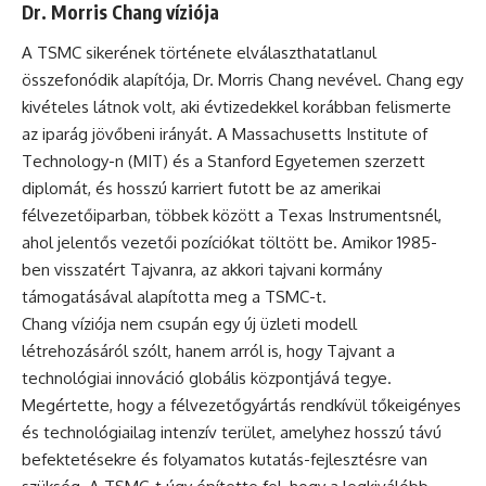
Dr. Morris Chang víziója
A TSMC sikerének története elválaszthatatlanul
összefonódik alapítója, Dr. Morris Chang nevével. Chang egy
kivételes látnok volt, aki évtizedekkel korábban felismerte
az iparág jövőbeni irányát. A Massachusetts Institute of
Technology-n (MIT) és a Stanford Egyetemen szerzett
diplomát, és hosszú karriert futott be az amerikai
félvezetőiparban, többek között a Texas Instrumentsnél,
ahol jelentős vezetői pozíciókat töltött be. Amikor 1985-
ben visszatért Tajvanra, az akkori tajvani kormány
támogatásával alapította meg a TSMC-t.
Chang víziója nem csupán egy új üzleti modell
létrehozásáról szólt, hanem arról is, hogy Tajvant a
technológiai innováció globális központjává tegye.
Megértette, hogy a félvezetőgyártás rendkívül tőkeigényes
és technológiailag intenzív terület, amelyhez hosszú távú
befektetésekre és folyamatos kutatás-fejlesztésre van