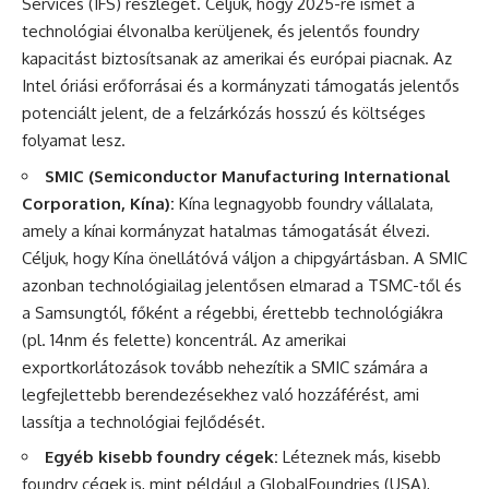
Services (IFS) részleget. Céljuk, hogy 2025-re ismét a
technológiai élvonalba kerüljenek, és jelentős foundry
kapacitást biztosítsanak az amerikai és európai piacnak. Az
Intel óriási erőforrásai és a kormányzati támogatás jelentős
potenciált jelent, de a felzárkózás hosszú és költséges
folyamat lesz.
SMIC (Semiconductor Manufacturing International
Corporation, Kína):
Kína legnagyobb foundry vállalata,
amely a kínai kormányzat hatalmas támogatását élvezi.
Céljuk, hogy Kína önellátóvá váljon a chipgyártásban. A SMIC
azonban technológiailag jelentősen elmarad a TSMC-től és
a Samsungtól, főként a régebbi, érettebb technológiákra
(pl. 14nm és felette) koncentrál. Az amerikai
exportkorlátozások tovább nehezítik a SMIC számára a
legfejlettebb berendezésekhez való hozzáférést, ami
lassítja a technológiai fejlődését.
Egyéb kisebb foundry cégek:
Léteznek más, kisebb
foundry cégek is, mint például a GlobalFoundries (USA),