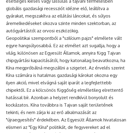
esetleges kiesés vagy lassulás a tajvani termelésben
globális gazdasági recessziót idézne elő, leállítva a
gyárakat, megszakítva az ellátási láncokat, és súlyos
áremelkedéseket okozva szinte minden szektorban, az
autógyártástól az orvosi eszközökig.
Geopolitikai szempontból a "szilícium pajzs" elmélete vált
egyre hangsúlyosabbá. Ez az elmélet azt sugallja, hogy a
világ, különösen az Egyesült Államok, annyira függ Tajvan
chipgyártási kapacitásától, hogy katonailag beavatkozna, ha
Kína megpróbálná megszállni a szigetet. Az érvelés szerint
Kína számára is hatalmas gazdasági károkat okozna egy
ilyen akció, mivel elvágná saját iparát a legfejlettebb
chipektől. Ez a kölcsönös függőség elméletileg elrettentő
hatással bír. Azonban a helyzet rendkívül bonyolult és
kockázatos. Kína továbbra is Tajvan saját területének
tekinti, és nem zárja ki az erő alkalmazását az
"újraegyesítés" érdekében. Az Egyesült Államok hivatalosan
elismeri az "Egy Kína" politikát, de fegyvereket ad el