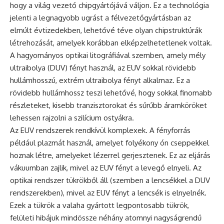
hogy a világ vezető chipgyártójává váljon. Ez a technológia
jelenti a legnagyobb ugrást a félvezetőgyártásban az
elmúlt évtizedekben, lehetővé téve olyan chipstruktúrák
létrehozását, amelyek korábban elképzelhetetlenek voltak.
A hagyományos optikai litográfiával szemben, amely mély
ultraibolya (DUV) fényt használ, az EUV sokkal rövidebb
hullámhosszú, extrém ultraibolya fényt alkalmaz. Ez a
rövidebb hullámhossz teszi lehetővé, hogy sokkal finomabb
részleteket, kisebb tranzisztorokat és sűrűbb áramköröket
lehessen rajzolni a szilícium ostyákra.
Az EUV rendszerek rendkívül komplexek. A fényforrás
például plazmát használ, amelyet folyékony ón cseppekkel
hoznak létre, amelyeket lézerrel gerjesztenek. Ez az eljárás
vákuumban zajlik, mivel az EUV fényt a levegő elnyeli. Az
optikai rendszer tükrökből áll (szemben a lencsékkel a DUV
rendszerekben), mivel az EUV fényt a lencsék is elnyelnék.
Ezek a tükrök a valaha gyártott legpontosabb tükrök,
felületi hibájuk mindössze néhány atomnyi nagyságrendű