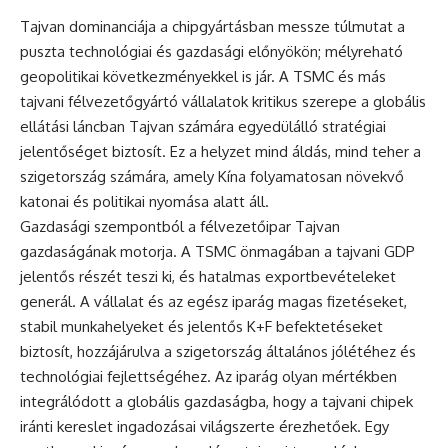
Tajvan dominanciája a chipgyártásban messze túlmutat a
puszta technológiai és gazdasági előnyökön; mélyreható
geopolitikai következményekkel is jár. A TSMC és más
tajvani félvezetőgyártó vállalatok kritikus szerepe a globális
ellátási láncban Tajvan számára egyedülálló stratégiai
jelentőséget biztosít. Ez a helyzet mind áldás, mind teher a
szigetország számára, amely Kína folyamatosan növekvő
katonai és politikai nyomása alatt áll.
Gazdasági szempontból a félvezetőipar Tajvan
gazdaságának motorja. A TSMC önmagában a tajvani GDP
jelentős részét teszi ki, és hatalmas exportbevételeket
generál. A vállalat és az egész iparág magas fizetéseket,
stabil munkahelyeket és jelentős K+F befektetéseket
biztosít, hozzájárulva a szigetország általános jólétéhez és
technológiai fejlettségéhez. Az iparág olyan mértékben
integrálódott a globális gazdaságba, hogy a tajvani chipek
iránti kereslet ingadozásai világszerte érezhetőek. Egy