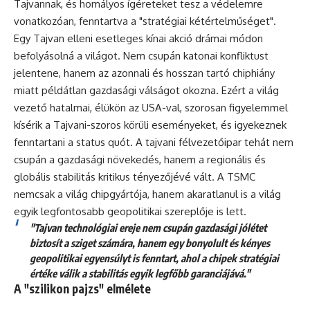
Tajvannak, és homályos ígéreteket tesz a védelemre
vonatkozóan, fenntartva a "stratégiai kétértelműséget".
Egy Tajvan elleni esetleges kínai akció drámai módon
befolyásolná a világot. Nem csupán katonai konfliktust
jelentene, hanem az azonnali és hosszan tartó chiphiány
miatt példátlan gazdasági válságot okozna. Ezért a világ
vezető hatalmai, élükön az USA-val, szorosan figyelemmel
kísérik a Tajvani-szoros körüli eseményeket, és igyekeznek
fenntartani a status quót. A tajvani félvezetőipar tehát nem
csupán a gazdasági növekedés, hanem a regionális és
globális stabilitás kritikus tényezőjévé vált. A TSMC
nemcsak a világ chipgyártója, hanem akaratlanul is a világ
egyik legfontosabb geopolitikai szereplője is lett.
"Tajvan technológiai ereje nem csupán gazdasági jólétet
biztosít a sziget számára, hanem egy bonyolult és kényes
geopolitikai egyensúlyt is fenntart, ahol a chipek stratégiai
értéke válik a stabilitás egyik legfőbb garanciájává."
A "szilikon pajzs" elmélete