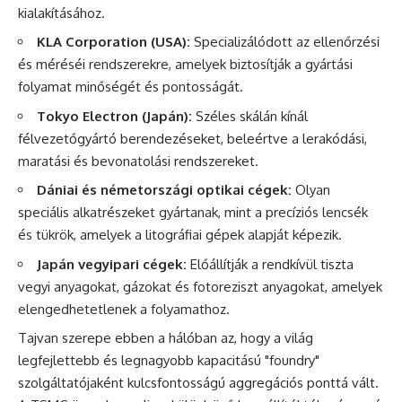
kialakításához.
KLA Corporation (USA):
Specializálódott az ellenőrzési
és méréséi rendszerekre, amelyek biztosítják a gyártási
folyamat minőségét és pontosságát.
Tokyo Electron (Japán):
Széles skálán kínál
félvezetőgyártó berendezéseket, beleértve a lerakódási,
maratási és bevonatolási rendszereket.
Dániai és németországi optikai cégek:
Olyan
speciális alkatrészeket gyártanak, mint a precíziós lencsék
és tükrök, amelyek a litográfiai gépek alapját képezik.
Japán vegyipari cégek:
Előállítják a rendkívül tiszta
vegyi anyagokat, gázokat és fotoreziszt anyagokat, amelyek
elengedhetetlenek a folyamathoz.
Tajvan szerepe ebben a hálóban az, hogy a világ
legfejlettebb és legnagyobb kapacitású "foundry"
szolgáltatójaként kulcsfontosságú aggregációs ponttá vált.