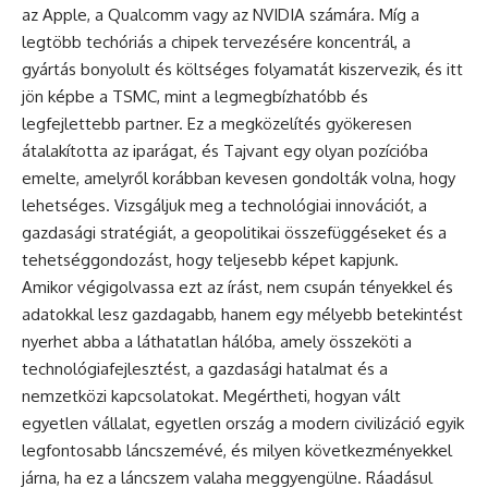
az Apple, a Qualcomm vagy az NVIDIA számára. Míg a
legtöbb techóriás a chipek tervezésére koncentrál, a
gyártás bonyolult és költséges folyamatát kiszervezik, és itt
jön képbe a TSMC, mint a legmegbízhatóbb és
legfejlettebb partner. Ez a megközelítés gyökeresen
átalakította az iparágat, és Tajvant egy olyan pozícióba
emelte, amelyről korábban kevesen gondolták volna, hogy
lehetséges. Vizsgáljuk meg a technológiai innovációt, a
gazdasági stratégiát, a geopolitikai összefüggéseket és a
tehetséggondozást, hogy teljesebb képet kapjunk.
Amikor végigolvassa ezt az írást, nem csupán tényekkel és
adatokkal lesz gazdagabb, hanem egy mélyebb betekintést
nyerhet abba a láthatatlan hálóba, amely összeköti a
technológiafejlesztést, a gazdasági hatalmat és a
nemzetközi kapcsolatokat. Megértheti, hogyan vált
egyetlen vállalat, egyetlen ország a modern civilizáció egyik
legfontosabb láncszemévé, és milyen következményekkel
járna, ha ez a láncszem valaha meggyengülne. Ráadásul