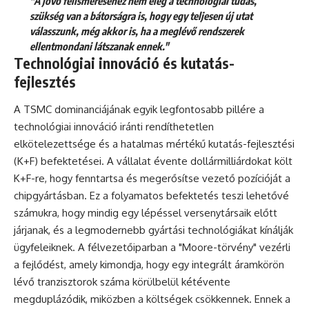
"A jövő felismeréséhez nem elég a technológiai tudás,
szükség van a bátorságra is, hogy egy teljesen új utat
válasszunk, még akkor is, ha a meglévő rendszerek
ellentmondani látszanak ennek."
Technológiai innováció és kutatás-
fejlesztés
A TSMC dominanciájának egyik legfontosabb pillére a
technológiai innováció iránti rendíthetetlen
elkötelezettsége és a hatalmas mértékű kutatás-fejlesztési
(K+F) befektetései. A vállalat évente dollármilliárdokat költ
K+F-re, hogy fenntartsa és megerősítse vezető pozícióját a
chipgyártásban. Ez a folyamatos befektetés teszi lehetővé
számukra, hogy mindig egy lépéssel versenytársaik előtt
járjanak, és a legmodernebb gyártási technológiákat kínálják
ügyfeleiknek. A félvezetőiparban a "Moore-törvény" vezérli
a fejlődést, amely kimondja, hogy egy integrált áramkörön
lévő tranzisztorok száma körülbelül kétévente
megduplázódik, miközben a költségek csökkennek. Ennek a