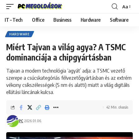
Aa
Font
Resizer
IT – Tech
Office
Business
Hardware
Software
HARDWARE
Miért Tajvan a világ agya? A TSMC
dominanciája a chipgyártásban
Tajvan a modern technológia ‘agyát’ adja: a TSMC vezető
szerepe a csúcskategóriás félvezetőgyártásban és az extrém
vékony csíkszélességek (5 nm és alatti) miatt a világ digitális
ellátási láncának kulcsa.
42 Min. olvasás
PC
2026.01.06.