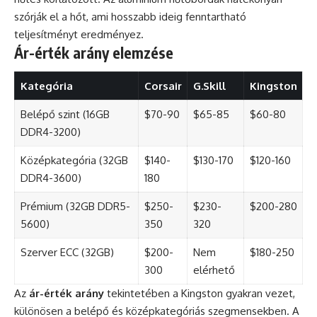
szórják el a hőt, ami hosszabb ideig fenntartható
teljesítményt eredményez.
Ár-érték arány elemzése
Kategória
Corsair
G.Skill
Kingston
Belépő szint (16GB
$70-90
$65-85
$60-80
DDR4-3200)
Középkategória (32GB
$140-
$130-170
$120-160
DDR4-3600)
180
Prémium (32GB DDR5-
$250-
$230-
$200-280
5600)
350
320
Szerver ECC (32GB)
$200-
Nem
$180-250
300
elérhető
Az
ár-érték arány
tekintetében a Kingston gyakran vezet,
különösen a belépő és középkategóriás szegmensekben. A