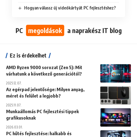
Hogyan válassz új videókártyát PC fejlesztéshez?
PC
megoldások
a naprakész IT blog
Ez is érdekelhet
AMD Ryzen 9000 sorozat (Zen 5): Mit
várhatunk a következő generációtól?
2025.12.07.
Az egérpad jelentősége: Milyen anyag,
méret és felület a legjobb?
2025.11.07.
Munkaállomás PC fejlesztési tippek
grafikusoknak
2026.03.01.
PC hűtés fejlesztése: halkabb és