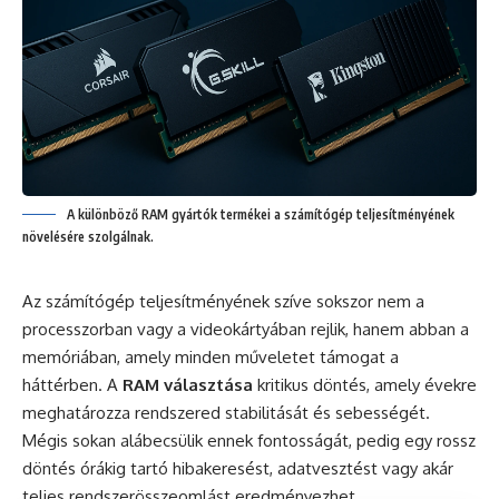
A különböző RAM gyártók termékei a számítógép teljesítményének
növelésére szolgálnak.
Az számítógép teljesítményének szíve sokszor nem a
processzorban vagy a videokártyában rejlik, hanem abban a
memóriában, amely minden műveletet támogat a
háttérben. A
RAM választása
kritikus döntés, amely évekre
meghatározza rendszered stabilitását és sebességét.
Mégis sokan alábecsülik ennek fontosságát, pedig egy rossz
döntés órákig tartó hibakeresést, adatvesztést vagy akár
teljes rendszerösszeomlást eredményezhet.