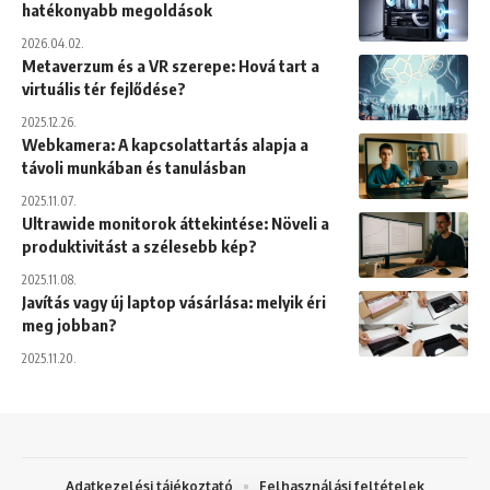
hatékonyabb megoldások
2026.04.02.
Metaverzum és a VR szerepe: Hová tart a
virtuális tér fejlődése?
2025.12.26.
Webkamera: A kapcsolattartás alapja a
távoli munkában és tanulásban
2025.11.07.
Ultrawide monitorok áttekintése: Növeli a
produktivitást a szélesebb kép?
2025.11.08.
Javítás vagy új laptop vásárlása: melyik éri
meg jobban?
2025.11.20.
Adatkezelési tájékoztató
Felhasználási feltételek