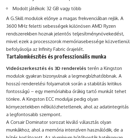
Modolt játékok: 32 GB vagy több
A G.Skill modulok előnye a magas frekvenciában rejlik. A
3600 MHz feletti sebességek különösen AMD Ryzen
rendszerekben hoznak jelentős teljesítménynövekedést,
mivel ezek a processzorok memóriasebessége közvetlenül
befolyásolja az Infinity Fabric órajelét.
Tartalomkészítés és professzionális munka
Videószerkesztés és 3D renderelés
terén a Kingston
modulok gyakran bizonyulnak a legmegbízhatóbbnak. A
hosszú renderelési folyamatok során a stabilitás kritikus
fontosságú – egy memóriahiba órákig tartó munkát tehet
tönkre. A Kingston ECC moduljai pedig olyan
környezetekben nélkülözhetetlenek, ahol az adatintegritás
a legfontosabb szempont.
A Corsair Dominator sorozat kiváló választás olyan
munkákhoz, ahol a memória intenzíven használódik, de a
hűtés korlátozott. Az alumínium hűtőbordák hatékonyan