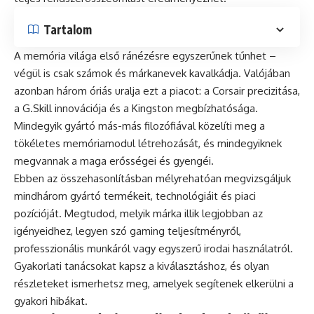
Tartalom
A memória világa első ránézésre egyszerűnek tűnhet –
végül is csak számok és márkanevek kavalkádja. Valójában
azonban három óriás uralja ezt a piacot: a Corsair precizitása,
a G.Skill innovációja és a Kingston megbízhatósága.
Mindegyik gyártó más-más filozófiával közelíti meg a
tökéletes memóriamodul létrehozását, és mindegyiknek
megvannak a maga erősségei és gyengéi.
Ebben az összehasonlításban mélyrehatóan megvizsgáljuk
mindhárom gyártó termékeit, technológiáit és piaci
pozícióját. Megtudod, melyik márka illik legjobban az
igényeidhez, legyen szó gaming teljesítményről,
professzionális munkáról vagy egyszerű irodai használatról.
Gyakorlati tanácsokat kapsz a kiválasztáshoz, és olyan
részleteket ismerhetsz meg, amelyek segítenek elkerülni a
gyakori hibákat.