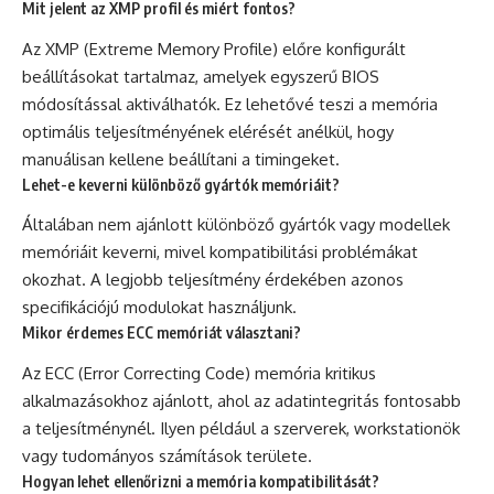
Mit jelent az XMP profil és miért fontos?
Az XMP (Extreme Memory Profile) előre konfigurált
beállításokat tartalmaz, amelyek egyszerű BIOS
módosítással aktiválhatók. Ez lehetővé teszi a memória
optimális teljesítményének elérését anélkül, hogy
manuálisan kellene beállítani a timingeket.
Lehet-e keverni különböző gyártók memóriáit?
Általában nem ajánlott különböző gyártók vagy modellek
memóriáit keverni, mivel kompatibilitási problémákat
okozhat. A legjobb teljesítmény érdekében azonos
specifikációjú modulokat használjunk.
Mikor érdemes ECC memóriát választani?
Az ECC (Error Correcting Code) memória kritikus
alkalmazásokhoz ajánlott, ahol az adatintegritás fontosabb
a teljesítménynél. Ilyen például a szerverek, workstationök
vagy tudományos számítások területe.
Hogyan lehet ellenőrizni a memória kompatibilitását?