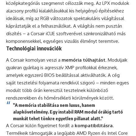
középkategóriás szegmenst célozzák meg. Az LPX modulok
alacsony profilú kialakításukkal kis helyigényű építésekhez
ideálisak, míg az RGB változatok spektakuláris világítással
kápráztatják el a felhasználókat. A világítás nem pusztán
díszítés – a Corsair iCUE szoftverével szinkronizálható más
komponensekkel, egységes vizuális élményt teremtve.
Technológiai innovációk
A Corsair komolyan veszi a
memória túlhajtást
. Moduljaik
gyakran gyárilag is agresszív XMP profilokkal érkeznek,
amelyek egyszerű BIOS beállítással aktiválhatók. A cég
saját tesztelési folyamata rendkívül szigorú – minden egyes
modult több órán keresztül tesztelnek különböző
rendszerekben és hőmérsékleti körülmények között.
"A memória stabilitása nem luxus, hanem
alapkövetelmény. Egy instabil RAM modul órákig tartó
munkát tehet tönkre egyetlen pillanat alatt."
A Corsair külön figyelmet fordít a
kompatibilitásra
.
Termékeik támogatják a legújabb AMD Ryzen és Intel Core