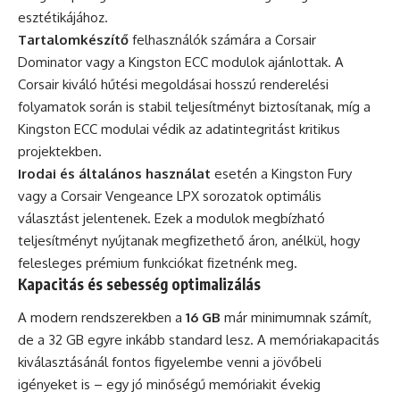
esztétikájához.
Tartalomkészítő
felhasználók számára a Corsair
Dominator vagy a Kingston ECC modulok ajánlottak. A
Corsair kiváló hűtési megoldásai hosszú renderelési
folyamatok során is stabil teljesítményt biztosítanak, míg a
Kingston ECC modulai védik az adatintegritást kritikus
projektekben.
Irodai és általános használat
esetén a Kingston Fury
vagy a Corsair Vengeance LPX sorozatok optimális
választást jelentenek. Ezek a modulok megbízható
teljesítményt nyújtanak megfizethető áron, anélkül, hogy
felesleges prémium funkciókat fizetnénk meg.
Kapacitás és sebesség optimalizálás
A modern rendszerekben a
16 GB
már minimumnak számít,
de a 32 GB egyre inkább standard lesz. A memóriakapacitás
kiválasztásánál fontos figyelembe venni a jövőbeli
igényeket is – egy jó minőségű memóriakit évekig