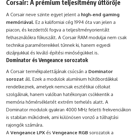
Corsair: A prémium teljesítmény úttörője
A Corsair neve szinte egyet jelent a
high-end gaming
memóriával
. Ez a kaliforniai cég 1994 óta van jelen a
piacon, és kezdettől fogva a teljesítményorientált
felhasználókra fókuszált. A Corsair RAM moduljai nem csak
technikai paramétereikkel tűnnek ki, hanem egyedi
dizájnjukkal és kiváló építési minőségükkel is.
Dominator és Vengeance sorozatok
A Corsair termékpalettájának csúcsán a
Dominator
sorozat
áll. Ezek a modulok alumínium hűtőbordákkal
rendelkeznek, amelyek nemcsak esztétikai célokat
szolgálnak, hanem valóban hatékonyan csökkentik a
memória hőmérsékletét extrém terhelés alatt. A
Dominator modulok gyakran 4000 MHz feletti frekvenciákon
is stabilan működnek, ami különösen vonzó a túlhajtási
rajongók számára.
A
Vengeance LPX
és
Vengeance RGB
sorozatok a