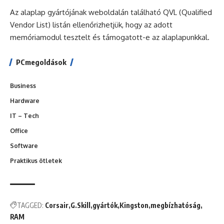
Az alaplap gyártójának weboldalán található QVL (Qualified
Vendor List) listán ellenőrizhetjük, hogy az adott
memóriamodul tesztelt és támogatott-e az alaplapunkkal.
PCmegoldások
Business
Hardware
IT – Tech
Office
Software
Praktikus ötletek
TAGGED:
Corsair
G.Skill
gyártók
Kingston
megbízhatóság
RAM