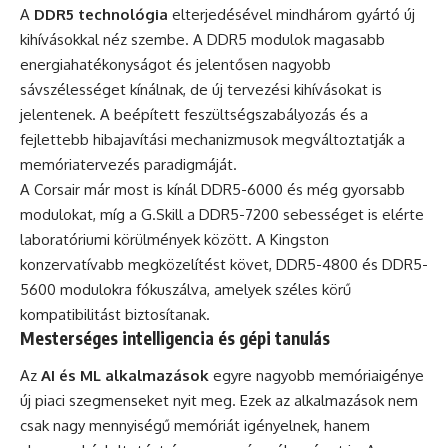
A
DDR5 technológia
elterjedésével mindhárom gyártó új
kihívásokkal néz szembe. A DDR5 modulok magasabb
energiahatékonyságot és jelentősen nagyobb
sávszélességet kínálnak, de új tervezési kihívásokat is
jelentenek. A beépített feszültségszabályozás és a
fejlettebb hibajavítási mechanizmusok megváltoztatják a
memóriatervezés paradigmáját.
A Corsair már most is kínál DDR5-6000 és még gyorsabb
modulokat, míg a G.Skill a DDR5-7200 sebességet is elérte
laboratóriumi körülmények között. A Kingston
konzervatívabb megközelítést követ, DDR5-4800 és DDR5-
5600 modulokra fókuszálva, amelyek széles körű
kompatibilitást biztosítanak.
Mesterséges intelligencia és gépi tanulás
Az
AI és ML alkalmazások
egyre nagyobb memóriaigénye
új piaci szegmenseket nyit meg. Ezek az alkalmazások nem
csak nagy mennyiségű memóriát igényelnek, hanem