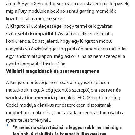
áron. A HyperX Predator sorozat a csúcskategóriát képviseli,
míg a Fury modulok a belépő szintű gaming memóriák
között találják meg helyüket.
A Kingston különlegessége, hogy termékeik gyakran
szélesebb kompatibilitással
rendelkeznek, mint a
konkurencia. Ez azt jelenti, hogy egy Kingston modul
nagyobb valószínűséggel fog problémamentesen működni
egy random alaplapon, még akkor is, ha az nem szerepel a
gyártó kompatibilitási listáján.
Vállalati megoldások és szerverszegmens
A Kingston erőssége nem csak a fogyasztói piacon
mutatkozik meg. A cég jelentős szereplője a
szerver és
workstation memória
piacnak is. ECC (Error Correcting
Code) moduljaik kritikus rendszerekben biztosítanak
megbízható működést, ahol az adatintegritás fontosabb a
nyers teljesítménynél.
"A memória választásánál a leggyorsabb nem mindig a
legjobb. A stabilitás és kompatibilitás gyakran