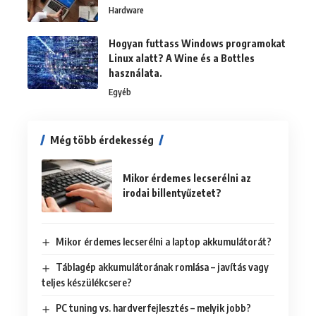
Hardware
Hogyan futtass Windows programokat
Linux alatt? A Wine és a Bottles
használata.
Egyéb
Még több érdekesség
Mikor érdemes lecserélni az
irodai billentyűzetet?
Mikor érdemes lecserélni a laptop akkumulátorát?
Táblagép akkumulátorának romlása – javítás vagy
teljes készülékcsere?
PC tuning vs. hardverfejlesztés – melyik jobb?