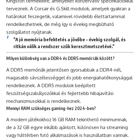
Kingston termékeire, amelyeket konzervatív specifikációkkal
terveznek. A Corsair és G.Skill modulok, amelyek gyakran a
határokat feszegetik, valamivel rövidebb élettartammal
rendelkezhetnek, de még így is évekig megbízható
szolgálatot nyújtanak.
"A jó memória befektetés a jövőbe – évekig szolgál, és
ritkán válik a rendszer szűk keresztmetszetévé."
Milyen különbség van a DDR4 és DDR5 memóriák között?
A DDR5 memóriák jelentősen gyorsabbak a DDR4-nél,
magasabb sávszélességgel és jobb energiahatékonysággal
rendelkeznek. A DDR5 modulok beépített
feszültségszabályozókkal és fejlettebb hibajavítási
mechanizmusokkal is rendelkeznek.
Mennyi RAM szükséges gaming-hez 2024-ben?
A modern játékokhoz 16 GB RAM tekinthető minimumnak,
de a 32 GB egyre inkább ajánlott, különösen ha streaming
vagy háttérben futó alkalmazások is használatban vannak.