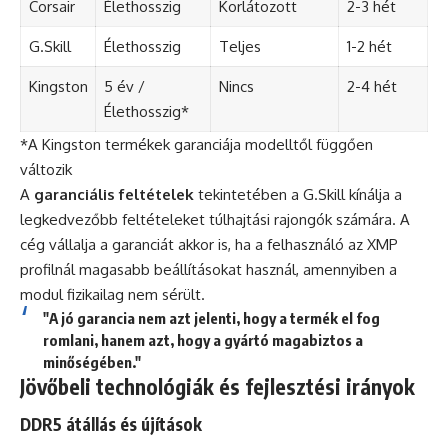
Corsair
Élethosszig
Korlátozott
2-3 hét
G.Skill
Élethosszig
Teljes
1-2 hét
Kingston
5 év /
Nincs
2-4 hét
Élethosszig*
*A Kingston termékek garanciája modelltől függően
változik
A
garanciális feltételek
tekintetében a G.Skill kínálja a
legkedvezőbb feltételeket túlhajtási rajongók számára. A
cég vállalja a garanciát akkor is, ha a felhasználó az XMP
profilnál magasabb beállításokat használ, amennyiben a
modul fizikailag nem sérült.
"A jó garancia nem azt jelenti, hogy a termék el fog
romlani, hanem azt, hogy a gyártó magabiztos a
minőségében."
Jövőbeli technológiák és fejlesztési irányok
DDR5 átállás és újítások