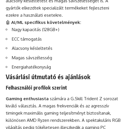
alacsony késleltetést és magas sávszélességet is. A
gyártók elkezdtek specializált termékeket fejleszteni
ezekre a használati esetekre.
🤖
AI/ML specifikus követelmények:
Nagy kapacitás (128GB+)
ECC támogatás
Alacsony késleltetés
Magas sávszélesség
Energiahatékonyság
Vásárlási útmutató és ajánlások
Felhasználói profilok szerint
Gaming enthusiasta
számára a G.Skill Trident Z sorozat
kiváló választás. A magas frekvenciák és az agresszív
timingek maximális gaming teljesítményt biztosítanak,
különösen AMD Ryzen rendszerekben. A spektakuláris RGB
világítás pedig tökéletesen illeszkedik a gaming PC