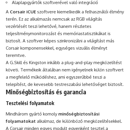
Alaplapgyártók szoftverével való integráció
A
Corsair iCUE
szoftvere kiemelkedik a felhasználói élmény
terén. Ez az alkalmazás nemcsak az RGB világítás
vezérlését teszi lehetővé, hanem részletes
teljesítménymonitorozást és memóriastatisztikákat is
biztosít. A szoftver képes szinkronizálni a világítást más
Corsair komponensekkel, egységes vizuális élményt
teremtve.
A G.Skill és Kingston inkább a plug-and-play megközelítést
követi. Termékeik általában nem igényelnek külön szoftvert
a megfelelő működéshez, ami egyszerűbbé teszi a
telepítést, de kevesebb testreszabási lehetőséget biztosít.
Minőségbiztosítás és garancia
Tesztelési folyamatok
Mindhárom gyártó komoly
minőségbiztosítási
folyamatokat
alkalmaz, de különböző megközelítésekkel.
A Corsair minden egyes modult egyenként tesztel a