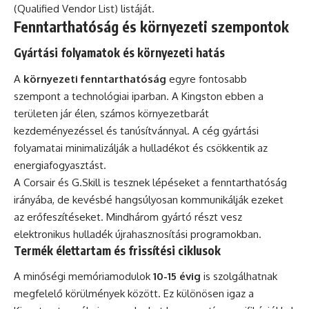
(Qualified Vendor List) listáját.
Fenntarthatóság és környezeti szempontok
Gyártási folyamatok és környezeti hatás
A
környezeti fenntarthatóság
egyre fontosabb
szempont a technológiai iparban. A Kingston ebben a
területen jár élen, számos környezetbarát
kezdeményezéssel és tanúsítvánnyal. A cég gyártási
folyamatai minimalizálják a hulladékot és csökkentik az
energiafogyasztást.
A Corsair és G.Skill is tesznek lépéseket a fenntarthatóság
irányába, de kevésbé hangsúlyosan kommunikálják ezeket
az erőfeszítéseket. Mindhárom gyártó részt vesz
elektronikus hulladék újrahasznosítási programokban.
Termék élettartam és frissítési ciklusok
A minőségi memóriamodulok
10-15 évig
is szolgálhatnak
megfelelő körülmények között. Ez különösen igaz a