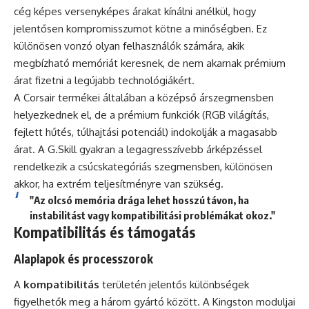
cég képes versenyképes árakat kínálni anélkül, hogy
jelentősen kompromisszumot kötne a minőségben. Ez
különösen vonzó olyan felhasználók számára, akik
megbízható memóriát keresnek, de nem akarnak prémium
árat fizetni a legújabb technológiákért.
A Corsair termékei általában a középső árszegmensben
helyezkednek el, de a prémium funkciók (RGB világítás,
fejlett hűtés, túlhajtási potenciál) indokolják a magasabb
árat. A G.Skill gyakran a legagresszívebb árképzéssel
rendelkezik a csúcskategóriás szegmensben, különösen
akkor, ha extrém teljesítményre van szükség.
"Az olcsó memória drága lehet hosszú távon, ha
instabilitást vagy kompatibilitási problémákat okoz."
Kompatibilitás és támogatás
Alaplapok és processzorok
A
kompatibilitás
területén jelentős különbségek
figyelhetők meg a három gyártó között. A Kingston moduljai