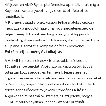
kifejezetten AMD Ryzen platformokra optimalizáltak, míg a
Royal sorozat aranyozott vagy ezüstözött felülettel
rendelkezik.
A
Ripjaws
család a praktikusabb felhasználókat célozza
meg. Ezek a modulok hagyományos megjelenésűek, de
teljesítményük korántsem hagyományos. A Ripjaws V
modulok gyakran kiváló ár-érték aránnyal rendelkeznek, míg
a Ripjaws X sorozat a kompakt építések kedvence.
Extrém teljesítmény és túlhajtás
A G.Skill termékeinek egyik legnagyobb erőssége a
túlhajtási potenciál
. A cég szoros kapcsolatot ápol a
túlhajtási közösséggel, és termékeik fejlesztésénél
figyelembe veszik a legszélsőségesebb használati eseteket
is. Nem ritka, hogy G.Skill modulokkal érnek el 6000 MHz
feletti sebességeket folyékony nitrogénes hűtéssel.
A gyakorlati felhasználók számára ez azt jelenti, hogy a
G.Skill modulok gyakran képesek az XMP profilnál