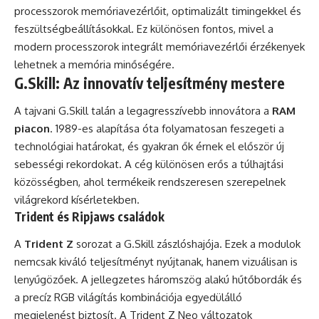
processzorok memóriavezérlőit, optimalizált timingekkel és
feszültségbeállításokkal. Ez különösen fontos, mivel a
modern processzorok integrált memóriavezérlői érzékenyek
lehetnek a memória minőségére.
G.Skill: Az innovatív teljesítmény mestere
A tajvani G.Skill talán a legagresszívebb innovátora a
RAM
piacon
. 1989-es alapítása óta folyamatosan feszegeti a
technológiai határokat, és gyakran ők érnek el először új
sebességi rekordokat. A cég különösen erős a túlhajtási
közösségben, ahol termékeik rendszeresen szerepelnek
világrekord kísérletekben.
Trident és Ripjaws családok
A
Trident Z
sorozat a G.Skill zászlóshajója. Ezek a modulok
nemcsak kiváló teljesítményt nyújtanak, hanem vizuálisan is
lenyűgözőek. A jellegzetes háromszög alakú hűtőbordák és
a precíz RGB világítás kombinációja egyedülálló
megjelenést biztosít. A Trident Z Neo változatok