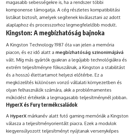
magasabb sebességekre is, ha a rendszer többi
komponense támogatja. A cég részletes kompatibilitási
listákat biztosít, amelyek segítenek kiválasztani az adott
alaplaphoz és processzorhoz legmegfelelőbb modult.
Kingston: A megbízhatóság bajnoka
A Kingston Technology 1987 óta van jelen a memória
piacon, és ez idő alatt a
megbízhatóság szinonimájává
vált. Míg más gyártók gyakran a legújabb technológiákra és
extrém teljesítményre fókuszálnak, a Kingston a stabilitást
és a hosszú élettartamot helyezi előtérbe. Ez a
megközelítés különösen vonzó vállalati környezetben és
olyan felhasználók számára, akik a problémamentes
működést értékelik a legmagasabb teljesítménynél jobban.
HyperX és Fury termékcsaládok
A
HyperX
márkanév alatt futó gaming memóriák a Kingston
válasza a teljesítményorientált piacra. Ezek a modulok
kiegyensúlyozott teljesítményt nyújtanak versenyképes