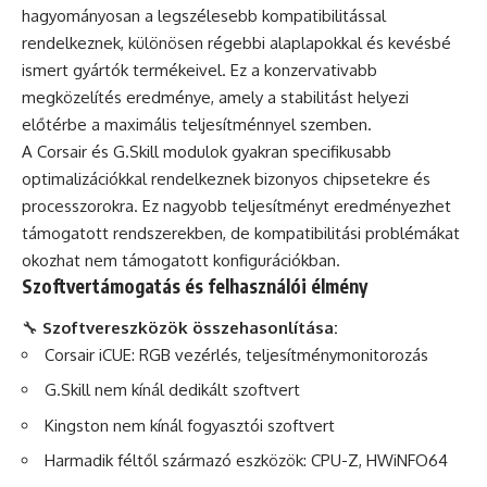
hagyományosan a legszélesebb kompatibilitással
rendelkeznek, különösen régebbi alaplapokkal és kevésbé
ismert gyártók termékeivel. Ez a konzervativabb
megközelítés eredménye, amely a stabilitást helyezi
előtérbe a maximális teljesítménnyel szemben.
A Corsair és G.Skill modulok gyakran specifikusabb
optimalizációkkal rendelkeznek bizonyos chipsetekre és
processzorokra. Ez nagyobb teljesítményt eredményezhet
támogatott rendszerekben, de kompatibilitási problémákat
okozhat nem támogatott konfigurációkban.
Szoftvertámogatás és felhasználói élmény
🔧
Szoftvereszközök összehasonlítása:
Corsair iCUE: RGB vezérlés, teljesítménymonitorozás
G.Skill nem kínál dedikált szoftvert
Kingston nem kínál fogyasztói szoftvert
Harmadik féltől származó eszközök: CPU-Z, HWiNFO64