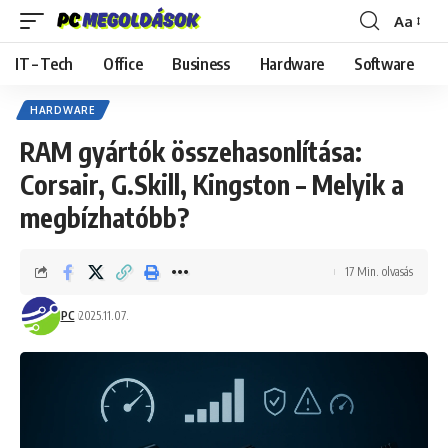
Aa
Font
Resizer
IT – Tech
Office
Business
Hardware
Software
HARDWARE
RAM gyártók összehasonlítása:
Corsair, G.Skill, Kingston – Melyik a
megbízhatóbb?
17 Min. olvasás
PC
2025.11.07.