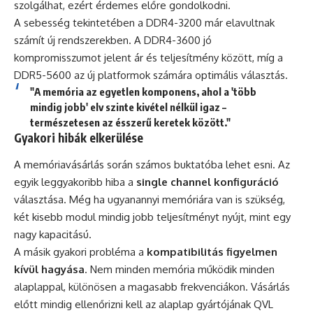
szolgálhat, ezért érdemes előre gondolkodni.
A sebesség tekintetében a DDR4-3200 már elavultnak
számít új rendszerekben. A DDR4-3600 jó
kompromisszumot jelent ár és teljesítmény között, míg a
DDR5-5600 az új platformok számára optimális választás.
"A memória az egyetlen komponens, ahol a 'több
mindig jobb' elv szinte kivétel nélkül igaz –
természetesen az ésszerű keretek között."
Gyakori hibák elkerülése
A memóriavásárlás során számos buktatóba lehet esni. Az
egyik leggyakoribb hiba a
single channel konfiguráció
választása. Még ha ugyanannyi memóriára van is szükség,
két kisebb modul mindig jobb teljesítményt nyújt, mint egy
nagy kapacitású.
A másik gyakori probléma a
kompatibilitás figyelmen
kívül hagyása
. Nem minden memória működik minden
alaplappal, különösen a magasabb frekvenciákon. Vásárlás
előtt mindig ellenőrizni kell az alaplap gyártójának QVL