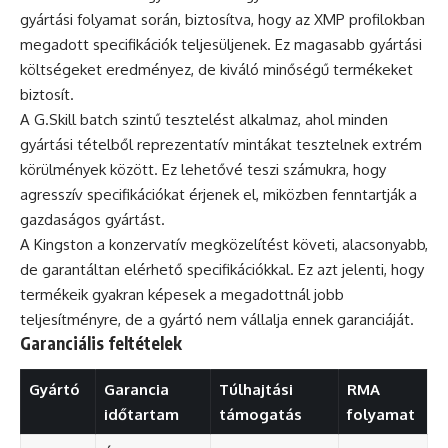
gyártási folyamat során, biztosítva, hogy az XMP profilokban
megadott specifikációk teljesüljenek. Ez magasabb gyártási
költségeket eredményez, de kiváló minőségű termékeket
biztosít.
A G.Skill batch szintű tesztelést alkalmaz, ahol minden
gyártási tételből reprezentatív mintákat tesztelnek extrém
körülmények között. Ez lehetővé teszi számukra, hogy
agresszív specifikációkat érjenek el, miközben fenntartják a
gazdaságos gyártást.
A Kingston a konzervatív megközelítést követi, alacsonyabb,
de garantáltan elérhető specifikációkkal. Ez azt jelenti, hogy
termékeik gyakran képesek a megadottnál jobb
teljesítményre, de a gyártó nem vállalja ennek garanciáját.
Garanciális feltételek
Gyártó
Garancia
Túlhajtási
RMA
időtartam
támogatás
folyamat