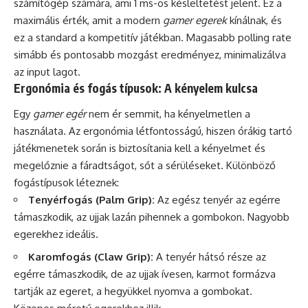
számítógép számára, ami 1 ms-os késleltetést jelent. Ez a
maximális érték, amit a modern
gamer egerek
kínálnak, és
ez a standard a kompetitív játékban. Magasabb polling rate
simább és pontosabb mozgást eredményez, minimalizálva
az input lagot.
Ergonómia és fogás típusok: A kényelem kulcsa
Egy
gamer egér
nem ér semmit, ha kényelmetlen a
használata. Az ergonómia létfontosságú, hiszen órákig tartó
játékmenetek során is biztosítania kell a kényelmet és
megelőznie a fáradtságot, sőt a sérüléseket. Különböző
fogástípusok léteznek:
Tenyérfogás (Palm Grip):
Az egész tenyér az egérre
támaszkodik, az ujjak lazán pihennek a gombokon. Nagyobb
egerekhez ideális.
Karomfogás (Claw Grip):
A tenyér hátsó része az
egérre támaszkodik, de az ujjak ívesen, karmot formázva
tartják az egeret, a hegyükkel nyomva a gombokat.