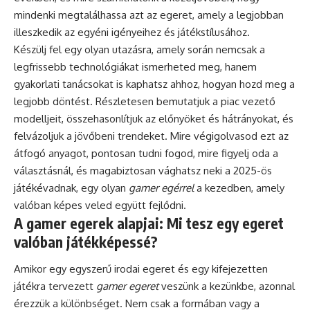
mindenki megtalálhassa azt az egeret, amely a legjobban
illeszkedik az egyéni igényeihez és játékstílusához.
Készülj fel egy olyan utazásra, amely során nemcsak a
legfrissebb technológiákat ismerheted meg, hanem
gyakorlati tanácsokat is kaphatsz ahhoz, hogyan hozd meg a
legjobb döntést. Részletesen bemutatjuk a piac vezető
modelljeit, összehasonlítjuk az előnyöket és hátrányokat, és
felvázoljuk a jövőbeni trendeket. Mire végigolvasod ezt az
átfogó anyagot, pontosan tudni fogod, mire figyelj oda a
választásnál, és magabiztosan vághatsz neki a 2025-ös
játékévadnak, egy olyan
gamer egérrel
a kezedben, amely
valóban képes veled együtt fejlődni.
A gamer egerek alapjai: Mi tesz egy egeret
valóban játékképessé?
Amikor egy egyszerű irodai egeret és egy kifejezetten
játékra tervezett
gamer egeret
veszünk a kezünkbe, azonnal
érezzük a különbséget. Nem csak a formában vagy a