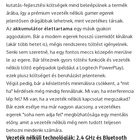
kutatás-fejlesztési költségek mind beleépülnek a termék
árába, így a prémium vezeték nélküli
gamer egerek
jelentősen drágábbak lehetnek, mint vezetékes társaik.
Az
akkumulátor élettartama
egy másik gyakori
aggodalom. Bár a modern egerek hosszú üzemidőt kínálnak
(akár több hetet is), mégis rendszeres töltést igényelnek.
Senki sem szeretné, ha egy fontos meccs közepén merülne
le az egere. Bár léteznek gyors töltési funkciók és vezeték
nélküli töltő egérpadok (például a Logitech PowerPlay),
ezek plusz költséget és beruházást jelentenek.
Végül pedig, bár a késleltetés minimálisra csökkent, a "mit
ha" kérdések még mindig fennállnak. Mi van, ha interferencia
lép fel? Mi van, ha a vezeték nélküli kapcsolat megszakad?
Bár ezek esélye ma már nagyon alacsony, a vezetékes
egerek "soha nem adja fel" megbízhatósága egy mentális
előny, amit a vezeték nélküli még nem tudott teljesen
behozni mindenki számára.
Vezeték nélküli technológiák: 2.4 GHz és Bluetooth