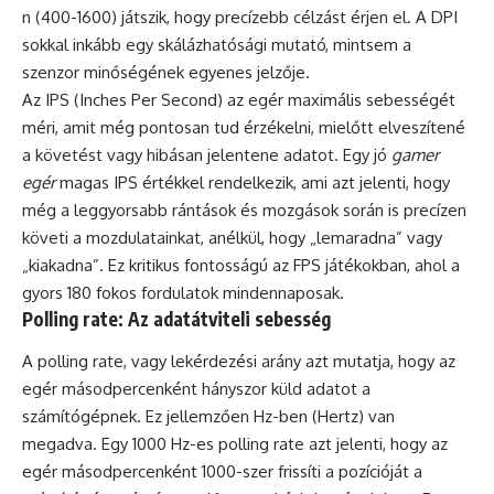
n (400-1600) játszik, hogy precízebb célzást érjen el. A DPI
sokkal inkább egy skálázhatósági mutató, mintsem a
szenzor minőségének egyenes jelzője.
Az IPS (Inches Per Second) az egér maximális sebességét
méri, amit még pontosan tud érzékelni, mielőtt elveszítené
a követést vagy hibásan jelentene adatot. Egy jó
gamer
egér
magas IPS értékkel rendelkezik, ami azt jelenti, hogy
még a leggyorsabb rántások és mozgások során is precízen
követi a mozdulatainkat, anélkül, hogy „lemaradna” vagy
„kiakadna”. Ez kritikus fontosságú az FPS játékokban, ahol a
gyors 180 fokos fordulatok mindennaposak.
Polling rate: Az adatátviteli sebesség
A polling rate, vagy lekérdezési arány azt mutatja, hogy az
egér másodpercenként hányszor küld adatot a
számítógépnek. Ez jellemzően Hz-ben (Hertz) van
megadva. Egy 1000 Hz-es polling rate azt jelenti, hogy az
egér másodpercenként 1000-szer frissíti a pozícióját a