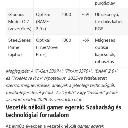
plug&play
Glorious
Optikai
1000
~59
Ultrakönnyű,
Model O 2
(BAMF
flexibilis kábel,
(vezetékes)
2.0+)
RGB
SteelSeries
Optikai
1000
~69
Mágneses
Prime
(TrueMove
optikai
(újabb)
Pro+)
kapcsolók,
robusztus
Megjegyzés: A "F-Gen 3369+", "PixArt 3370+", "BAMF 2.0+"
és "TrueMove Pro+" hipotetikus, 2025-re feltételezett
szenzormegnevezések, amelyek a jelenlegi technológiák
továbbfejlesztését jelölik. Az "újabb" vagy "frissített" jelölés
az adott modell 2025-ös verziójára utal.
Vezeték nélküli gamer egerek: Szabadság és
technológiai forradalom
Az elmúlt években a vezeték nélküli
gamer egerek