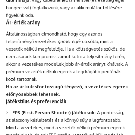
dilemmája:
vagy kábelmenedzsmenttel (és esetleg egér
bungee-val) foglalkozunk, vagy az akkumulátor töltésére
figyelünk oda.
Ár-érték arány
Általánosságban elmondható, hogy egy azonos
teljesítményű vezetékes
gamer egér
olcsóbb, mint a
vezeték nélküli megfelelője. Ha a költségvetés szűkös, de
nem akarunk kompromisszumot kötni a teljesítmény terén,
akkor a vezetékes modellek jobb ár-érték arányt kínálnak. A
prémium vezeték nélküli egerek a legdrágább perifériák
közé tartoznak.
Ha az ár kulcsfontosságú tényező, a vezetékes egerek
előnyösebbek lehetnek.
Játékstílus és preferenciák
FPS (First-Person Shooter) játékosok:
A pontosság,
az alacsony késleltetés és a könnyű súly a legfontosabb.
Mind a vezetékes, mind a vezeték nélküli prémium egerek