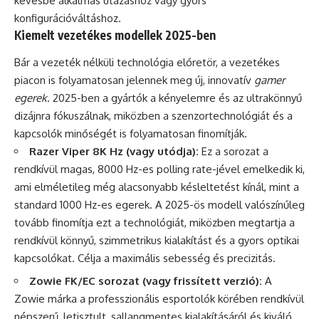
kevésbé alkalmas utazáshoz vagy gyors
konfigurációváltáshoz.
Kiemelt vezetékes modellek 2025-ben
Bár a vezeték nélküli technológia előretör, a vezetékes
piacon is folyamatosan jelennek meg új, innovatív
gamer
egerek
. 2025-ben a gyártók a kényelemre és az ultrakönnyű
dizájnra fókuszálnak, miközben a szenzortechnológiát és a
kapcsolók minőségét is folyamatosan finomítják.
Razer Viper 8K Hz (vagy utódja):
Ez a sorozat a
rendkívül magas, 8000 Hz-es polling rate-jével emelkedik ki,
ami elméletileg még alacsonyabb késleltetést kínál, mint a
standard 1000 Hz-es egerek. A 2025-ös modell valószínűleg
tovább finomítja ezt a technológiát, miközben megtartja a
rendkívül könnyű, szimmetrikus kialakítást és a gyors optikai
kapcsolókat. Célja a maximális sebesség és precizitás.
Zowie FK/EC sorozat (vagy frissített verzió):
A
Zowie márka a professzionális esportolók körében rendkívül
népszerű, letisztult, sallangmentes kialakításáról és kiváló