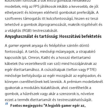
különösen fontosak a sok extra gombbal rendelkező
modellek, míg az FPS játékosok inkább a kevesebb, de jól
elhelyezett és könnyen elérhető gombokat preferálják. A
szoftveres támogatás itt kulcsfontosságú, hiszen ez teszi
lehetővé a gombok átprogramozását, makrók rögzítését és
a világítás (RGB) testreszabását.
Anyaghasználat és tartósság: Hosszútávú befektetés
A
gamer egerek
anyaga és felépítése szintén döntő
fontosságú. A tartós, minőségi műanyagok, a strapabíró
kapcsolók (pl. Omron, Kailh) és a hosszú élettartamú
kábelek (ha vezetékesről van szó) mind hozzájárulnak az
egér élettartamához. A csúszótalpak (teflon vagy PTFE)
minősége befolyásolja az egér mozgását az egérpadon, és
könnyen cserélhetőnek kell lenniük. A prémium modelleknél
gyakoriak a moduláris kialakítások, ahol cserélhetők a
gombok, a házrészek vagy akár a szenzorok is, növelve
ezzel a termék élettartamát és testreszabhatóságát.
Fontos megjegyzés: "A legjobb gamer egér az,