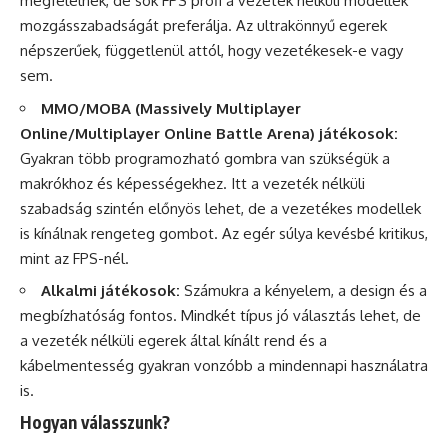
megfelelnek, de sok FPS profi a vezeték nélküli modellek
mozgásszabadságát preferálja. Az ultrakönnyű egerek
népszerűek, függetlenül attól, hogy vezetékesek-e vagy
sem.
MMO/MOBA (Massively Multiplayer
Online/Multiplayer Online Battle Arena) játékosok:
Gyakran több programozható gombra van szükségük a
makrókhoz és képességekhez. Itt a vezeték nélküli
szabadság szintén előnyös lehet, de a vezetékes modellek
is kínálnak rengeteg gombot. Az egér súlya kevésbé kritikus,
mint az FPS-nél.
Alkalmi játékosok:
Számukra a kényelem, a design és a
megbízhatóság fontos. Mindkét típus jó választás lehet, de
a vezeték nélküli egerek által kínált rend és a
kábelmentesség gyakran vonzóbb a mindennapi használatra
is.
Hogyan válasszunk?