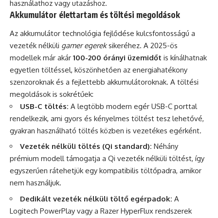
használathoz vagy utazáshoz.
Akkumulátor élettartam és töltési megoldások
Az akkumulátor technológia fejlődése kulcsfontosságú a
vezeték nélküli
gamer egerek
sikeréhez. A 2025-ös
modellek már akár
100-200 órányi üzemidőt
is kínálhatnak
egyetlen töltéssel, köszönhetően az energiahatékony
szenzoroknak és a fejlettebb akkumulátoroknak. A töltési
megoldások is sokrétűek:
USB-C töltés:
A legtöbb modern egér USB-C porttal
rendelkezik, ami gyors és kényelmes töltést tesz lehetővé,
gyakran használható töltés közben is vezetékes egérként.
Vezeték nélküli töltés (Qi standard):
Néhány
prémium modell támogatja a Qi vezeték nélküli töltést, így
egyszerűen rátehetjük egy kompatibilis töltőpadra, amikor
nem használjuk.
Dedikált vezeték nélküli töltő egérpadok:
A
Logitech PowerPlay vagy a Razer HyperFlux rendszerek