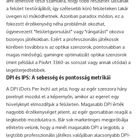
ami lehetővé teszi számukra, hogy több részletet lássanak
a felület textúrájából, így szélesebb körű felületeken (akár
üvegen is) működhetnek. Azonban paradox módon, ez a
fokozott érzékenység néha problémát okozhat,
úgynevezett "felületgyorsulást" vagy "rángatást" okozva
bizonyos játékokban. Ezért a professzionális játékosok
körében továbbra is az optikai szenzorok, pontosabban a
magas minőségű, gamingre optimalizált optikai szenzorok
(mint például a PixArt 3360-as sorozat vagy annak utódai) a
legelterjedtebbek.
DPI és IPS: A sebesség és pontosság metrikái
A DPI (Dots Per Inch) azt jelzi, hogy az egér szenzora hány
pixelnyit mozdul el a képernyőn, amikor az egeret egy
hüvelyknyit elmozdítjuk a felületen. Magasabb DPI érték
nagyobb érzékenységet jelent, az egér gyorsabban reagál a
legkisebb mozdulatra is. Bár sok marketinges megpróbálja
elhitetni velünk, hogy a minél magasabb DPI a legjobb, a
legtöbb professzionális játékos valójában alacsonyabb DPI-