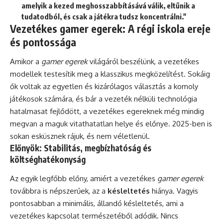
amelyik a kezed meghosszabbításává válik, eltűnik a
tudatodból, és csak a játékra tudsz koncentrálni."
Vezetékes gamer egerek: A régi iskola ereje
és pontossága
Amikor a
gamer egerek
világáról beszélünk, a vezetékes
modellek testesítik meg a klasszikus megközelítést. Sokáig
ők voltak az egyetlen és kizárólagos választás a komoly
játékosok számára, és bár a vezeték nélküli technológia
hatalmasat fejlődött, a vezetékes egereknek még mindig
megvan a maguk vitathatatlan helye és előnye. 2025-ben is
sokan esküsznek rájuk, és nem véletlenül.
Előnyök: Stabilitás, megbízhatóság és
költséghatékonyság
Az egyik legfőbb előny, amiért a vezetékes
gamer egerek
továbbra is népszerűek, az a
késleltetés
hiánya. Vagyis
pontosabban a minimális, állandó késleltetés, ami a
vezetékes kapcsolat természetéből adódik. Nincs