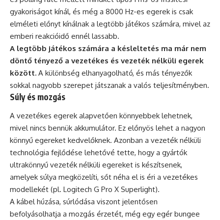
gyakoriságot kínál, és még a 8000 Hz-es egerek is csak
elméleti előnyt kínálnak a legtöbb játékos számára, mivel az
emberi reakcióidő ennél lassabb.
A legtöbb játékos számára a késleltetés ma már nem
döntő tényező a vezetékes és vezeték nélküli egerek
között.
A különbség elhanyagolható, és más tényezők
sokkal nagyobb szerepet játszanak a valós teljesítményben.
Súly és mozgás
A vezetékes egerek alapvetően könnyebbek lehetnek,
mivel nincs bennük akkumulátor. Ez előnyös lehet a nagyon
könnyű egereket kedvelőknek. Azonban a vezeték nélküli
technológia fejlődése lehetővé tette, hogy a gyártók
ultrakönnyű vezeték nélküli egereket is készítsenek,
amelyek súlya megközelíti, sőt néha el is éri a vezetékes
modellekét (pl. Logitech G Pro X Superlight).
A kábel húzása, súrlódása viszont jelentősen
befolyásolhatja a mozgás érzetét, még egy egér bungee