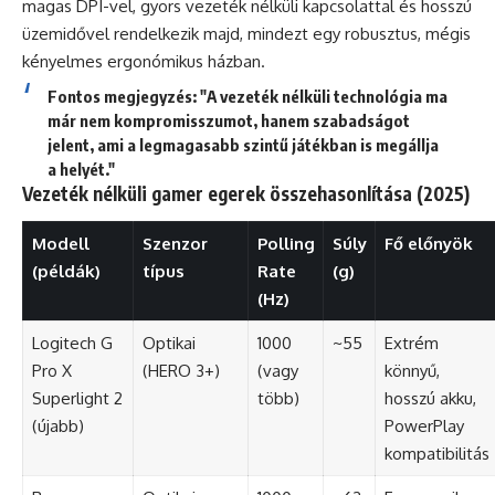
magas DPI-vel, gyors vezeték nélküli kapcsolattal és hosszú
üzemidővel rendelkezik majd, mindezt egy robusztus, mégis
kényelmes ergonómikus házban.
Fontos megjegyzés: "A vezeték nélküli technológia ma
már nem kompromisszumot, hanem szabadságot
jelent, ami a legmagasabb szintű játékban is megállja
a helyét."
Vezeték nélküli gamer egerek összehasonlítása (2025)
Modell
Szenzor
Polling
Súly
Fő előnyök
(példák)
típus
Rate
(g)
(Hz)
Logitech G
Optikai
1000
~55
Extrém
Pro X
(HERO 3+)
(vagy
könnyű,
Superlight 2
több)
hosszú akku,
(újabb)
PowerPlay
kompatibilitás