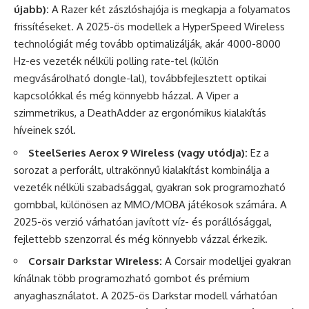
újabb):
A Razer két zászlóshajója is megkapja a folyamatos
frissítéseket. A 2025-ös modellek a HyperSpeed Wireless
technológiát még tovább optimalizálják, akár 4000-8000
Hz-es vezeték nélküli polling rate-tel (külön
megvásárolható dongle-lal), továbbfejlesztett optikai
kapcsolókkal és még könnyebb házzal. A Viper a
szimmetrikus, a DeathAdder az ergonómikus kialakítás
híveinek szól.
SteelSeries Aerox 9 Wireless (vagy utódja):
Ez a
sorozat a perforált, ultrakönnyű kialakítást kombinálja a
vezeték nélküli szabadsággal, gyakran sok programozható
gombbal, különösen az MMO/MOBA játékosok számára. A
2025-ös verzió várhatóan javított víz- és porállósággal,
fejlettebb szenzorral és még könnyebb vázzal érkezik.
Corsair Darkstar Wireless:
A Corsair modelljei gyakran
kínálnak több programozható gombot és prémium
anyaghasználatot. A 2025-ös Darkstar modell várhatóan