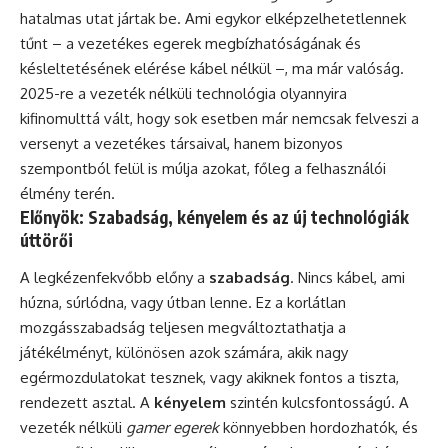
hatalmas utat jártak be. Ami egykor elképzelhetetlennek
tűnt – a vezetékes egerek megbízhatóságának és
késleltetésének elérése kábel nélkül –, ma már valóság.
2025-re a vezeték nélküli technológia olyannyira
kifinomulttá vált, hogy sok esetben már nemcsak felveszi a
versenyt a vezetékes társaival, hanem bizonyos
szempontból felül is múlja azokat, főleg a felhasználói
élmény terén.
Előnyök: Szabadság, kényelem és az új technológiák
úttörői
A legkézenfekvőbb előny a
szabadság
. Nincs kábel, ami
húzna, súrlódna, vagy útban lenne. Ez a korlátlan
mozgásszabadság teljesen megváltoztathatja a
játékélményt, különösen azok számára, akik nagy
egérmozdulatokat tesznek, vagy akiknek fontos a tiszta,
rendezett asztal. A
kényelem
szintén kulcsfontosságú. A
vezeték nélküli
gamer egerek
könnyebben hordozhatók, és