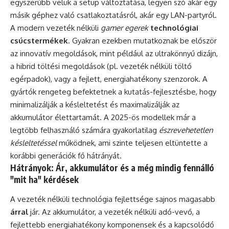
egyszerűbb velük a setup változtatása, legyen szó akár egy
másik géphez való csatlakoztatásról, akár egy LAN-partyról.
A modern vezeték nélküli
gamer egerek
technológiai
csúcstermékek
. Gyakran ezekben mutatkoznak be először
az innovatív megoldások, mint például az ultrakönnyű dizájn,
a hibrid töltési megoldások (pl. vezeték nélküli töltő
egérpadok), vagy a fejlett, energiahatékony szenzorok. A
gyártók rengeteg befektetnek a kutatás-fejlesztésbe, hogy
minimalizálják a késleltetést és maximalizálják az
akkumulátor élettartamát. A 2025-ös modellek már a
legtöbb felhasználó számára gyakorlatilag
észrevehetetlen
késleltetéssel
működnek, ami szinte teljesen eltüntette a
korábbi generációk fő hátrányát.
Hátrányok: Ár, akkumulátor és a még mindig fennálló
"mit ha" kérdések
A vezeték nélküli technológia fejlettsége sajnos magasabb
árral
jár. Az akkumulátor, a vezeték nélküli adó-vevő, a
fejlettebb energiahatékony komponensek és a kapcsolódó