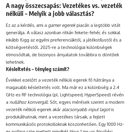
A nagy összecsapás: Vezetékes vs. vezeték
nélküli – Melyik a jobb választás?
Ez az a kérdés, ami a
gamer egerek
piacán a legtöbb vitát
generálja. A válasz azonban ritkán fekete-fehér, és sokkal
inkább függ az egyéni preferenciáktól, a játékstílustól és a
költségvetéstől. 2025-re a technológiai különbségek
elmosódtak, de bizonyos árnyalatok továbbra is döntőek
lehetnek.
Késleltetés – tényleg számít?
Évekkel ezelőtt a vezeték nélküli egerek fő hátránya a
magasabb késleltetés volt. Ma már ez a különbség a 2.4
GHz-es RF technológia (pl. Lightspeed, HyperSpeed) révén
a
nullához konvergál
. Sőt, egyes mérések szerint a modern
vezeték nélküli egerek akár
alacsonyabb input lagot
is
produkálhatnak, mint a vezetékes társaik, a fejlett
kommunikációs protokolloknak köszönhetően. Egy 1000 Hz-
es polling rate mellett mindkét típus 1 ms-os frissítési