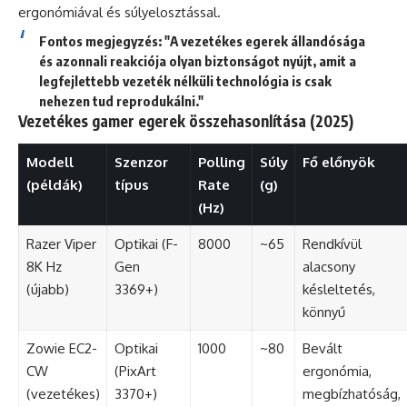
ergonómiával és súlyelosztással.
Fontos megjegyzés: "A vezetékes egerek állandósága
és azonnali reakciója olyan biztonságot nyújt, amit a
legfejlettebb vezeték nélküli technológia is csak
nehezen tud reprodukálni."
Vezetékes gamer egerek összehasonlítása (2025)
Modell
Szenzor
Polling
Súly
Fő előnyök
(példák)
típus
Rate
(g)
(Hz)
Razer Viper
Optikai (F-
8000
~65
Rendkívül
8K Hz
Gen
alacsony
(újabb)
3369+)
késleltetés,
könnyű
Zowie EC2-
Optikai
1000
~80
Bevált
CW
(PixArt
ergonómia,
(vezetékes)
3370+)
megbízhatóság,