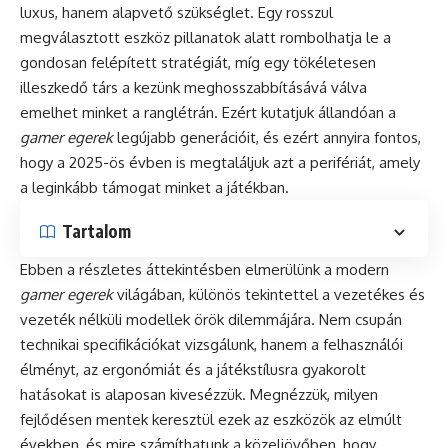
luxus, hanem alapvető szükséglet. Egy rosszul
megválasztott eszköz pillanatok alatt rombolhatja le a
gondosan felépített stratégiát, míg egy tökéletesen
illeszkedő társ a kezünk meghosszabbításává válva
emelhet minket a ranglétrán. Ezért kutatjuk állandóan a
gamer egerek
legújabb generációit, és ezért annyira fontos,
hogy a 2025-ös évben is megtaláljuk azt a perifériát, amely
a leginkább támogat minket a játékban.
Tartalom
Ebben a részletes áttekintésben elmerülünk a modern
gamer egerek
világában, különös tekintettel a vezetékes és
vezeték nélküli modellek örök dilemmájára. Nem csupán
technikai specifikációkat vizsgálunk, hanem a felhasználói
élményt, az ergonómiát és a játékstílusra gyakorolt
hatásokat is alaposan kivesézzük. Megnézzük, milyen
fejlődésen mentek keresztül ezek az eszközök az elmúlt
években, és mire számíthatunk a közeljövőben, hogy