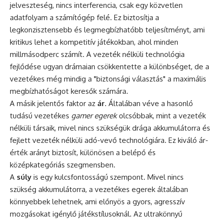
jelveszteség, nincs interferencia, csak egy közvetlen
adatfolyam a számítógép felé. Ez biztosítja a
legkonzisztensebb és legmegbízhatóbb teljesítményt, ami
kritikus lehet a kompetitív játékokban, ahol minden
millmásodperc számít. A vezeték nélküli technológia
fejlődése ugyan drámaian csökkentette a különbséget, de a
vezetékes még mindig a "biztonsági választás" a maximális
megbízhatóságot keresők számára.
A másik jelentős faktor az
ár
. Általában véve a hasonló
tudású vezetékes
gamer egerek
olcsóbbak, mint a vezeték
nélküli társaik, mivel nincs szükségük drága akkumulátorra és
fejlett vezeték nélküli adó-vevő technológiára. Ez kiváló ár-
érték arányt biztosít, különösen a belépő és
középkategóriás szegmensben.
A
súly
is egy kulcsfontosságú szempont. Mivel nincs
szükség akkumulátorra, a vezetékes egerek általában
könnyebbek lehetnek, ami előnyös a gyors, agresszív
mozgásokat igénylő játékstílusoknál. Az ultrakönnyű