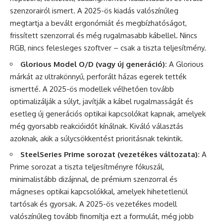
szenzorairól ismert. A 2025-ös kiadás valószínűleg
megtartja a bevált ergonómiát és megbízhatóságot,
frissített szenzorral és még rugalmasabb kábellel. Nincs
RGB, nincs felesleges szoftver – csak a tiszta teljesítmény.
Glorious Model O/D (vagy új generáció):
A Glorious
márkát az ultrakönnyű, perforált házas egerek tették
ismertté. A 2025-ös modellek vélhetően tovább
optimalizálják a súlyt, javítják a kábel rugalmasságát és
esetleg új generációs optikai kapcsolókat kapnak, amelyek
még gyorsabb reakcióidőt kínálnak. Kiváló választás
azoknak, akik a súlycsökkentést prioritásnak tekintik.
SteelSeries Prime sorozat (vezetékes változata):
A
Prime sorozat a tiszta teljesítményre fókuszál,
minimalistább dizájnnal, de prémium szenzorral és
mágneses optikai kapcsolókkal, amelyek hihetetlenül
tartósak és gyorsak. A 2025-ös vezetékes modell
valószínűleg tovább finomítja ezt a formulát, még jobb