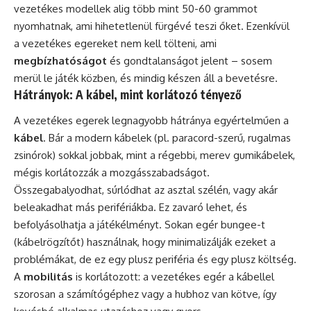
vezetékes modellek alig több mint 50-60 grammot
nyomhatnak, ami hihetetlenül fürgévé teszi őket. Ezenkívül
a vezetékes egereket nem kell tölteni, ami
megbízhatóságot
és gondtalanságot jelent – sosem
merül le játék közben, és mindig készen áll a bevetésre.
Hátrányok: A kábel, mint korlátozó tényező
A vezetékes egerek legnagyobb hátránya egyértelműen a
kábel
. Bár a modern kábelek (pl. paracord-szerű, rugalmas
zsinórok) sokkal jobbak, mint a régebbi, merev gumikábelek,
mégis korlátozzák a mozgásszabadságot.
Összegabalyodhat, súrlódhat az asztal szélén, vagy akár
beleakadhat más perifériákba. Ez zavaró lehet, és
befolyásolhatja a játékélményt. Sokan egér bungee-t
(kábelrögzítőt) használnak, hogy minimalizálják ezeket a
problémákat, de ez egy plusz periféria és egy plusz költség.
A
mobilitás
is korlátozott: a vezetékes egér a kábellel
szorosan a számítógéphez vagy a hubhoz van kötve, így