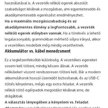
használatával is. A vezeték nélküli egerek abszolút
szabadságot kínálnak a mozgásban, ami egyenletesebb és
akadálymentesebb egerészést eredményezhet.
Ha a maximális mozgásszabadság és az
akadálymentes élmény a legfontosabb, a vezeték
nélküli egerek előnyben vannak.
Ha a törekvés a lehető
legalacsonyabb, grammokban mérhető súlyra irányul, akkor
a vezetékes modellek még mindig vezethetnek.
Akkumulátor vs. kábel menedzsment
Ez a legkézenfekvőbb különbség. A vezetékes egereket
sosem kell tölteni, mindig készen állnak. A vezeték
nélkülieket viszont rendszeresen tölteni kell. Bár a modern
akkumulátorok hosszú üzemidőt biztosítanak, és az USB-C
töltés kényelmes, mégis egy extra feladat. A vezeték
nélküli töltő egérpadok megoldást kínálnak erre, de
drágábbak.
A választás lényegében a kényelem vs. feladat