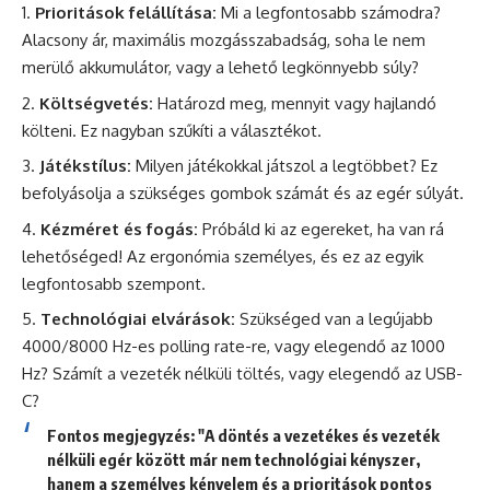
Prioritások felállítása:
Mi a legfontosabb számodra?
Alacsony ár, maximális mozgásszabadság, soha le nem
merülő akkumulátor, vagy a lehető legkönnyebb súly?
Költségvetés:
Határozd meg, mennyit vagy hajlandó
költeni. Ez nagyban szűkíti a választékot.
Játékstílus:
Milyen játékokkal játszol a legtöbbet? Ez
befolyásolja a szükséges gombok számát és az egér súlyát.
Kézméret és fogás:
Próbáld ki az egereket, ha van rá
lehetőséged! Az ergonómia személyes, és ez az egyik
legfontosabb szempont.
Technológiai elvárások:
Szükséged van a legújabb
4000/8000 Hz-es polling rate-re, vagy elegendő az 1000
Hz? Számít a vezeték nélküli töltés, vagy elegendő az USB-
C?
Fontos megjegyzés: "A döntés a vezetékes és vezeték
nélküli egér között már nem technológiai kényszer,
hanem a személyes kényelem és a prioritások pontos