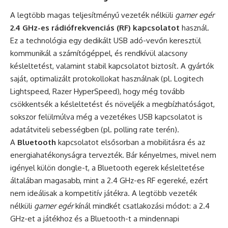
A legtöbb magas teljesítményű vezeték nélküli
gamer egér
2.4 GHz-es rádiófrekvenciás (RF) kapcsolatot
használ.
Ez a technológia egy dedikált USB adó-vevőn keresztül
kommunikál a számítógéppel, és rendkívül alacsony
késleltetést, valamint stabil kapcsolatot biztosít. A gyártók
saját, optimalizált protokollokat használnak (pl. Logitech
Lightspeed, Razer HyperSpeed), hogy még tovább
csökkentsék a késleltetést és növeljék a megbízhatóságot,
sokszor felülmúlva még a vezetékes USB kapcsolatot is
adatátviteli sebességben (pl. polling rate terén).
A
Bluetooth
kapcsolatot elsősorban a mobilitásra és az
energiahatékonyságra tervezték. Bár kényelmes, mivel nem
igényel külön dongle-t, a Bluetooth egerek késleltetése
általában magasabb, mint a 2.4 GHz-es RF egereké, ezért
nem ideálisak a kompetitív játékra. A legtöbb vezeték
nélküli
gamer egér
kínál mindkét csatlakozási módot: a 2.4
GHz-et a játékhoz és a Bluetooth-t a mindennapi