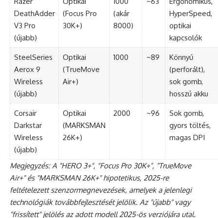
Razer
Optikai
1000
~63
Ergonomikus,
DeathAdder
(Focus Pro
(akár
HyperSpeed,
V3 Pro
30K+)
8000)
optikai
(újabb)
kapcsolók
SteelSeries
Optikai
1000
~89
Könnyű
Aerox 9
(TrueMove
(perforált),
Wireless
Air+)
sok gomb,
(újabb)
hosszú akku
Corsair
Optikai
2000
~96
Sok gomb,
Darkstar
(MARKSMAN
gyors töltés,
Wireless
26K+)
magas DPI
(újabb)
Megjegyzés: A "HERO 3+", "Focus Pro 30K+", "TrueMove
Air+" és "MARKSMAN 26K+" hipotetikus, 2025-re
feltételezett szenzormegnevezések, amelyek a jelenlegi
technológiák továbbfejlesztését jelölik. Az "újabb" vagy
"frissített" jelölés az adott modell 2025-ös verziójára utal.