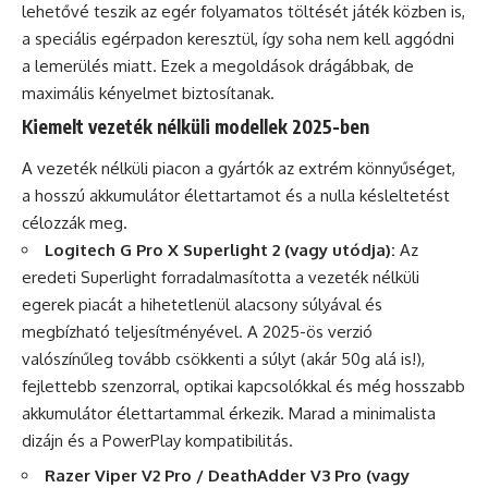
lehetővé teszik az egér folyamatos töltését játék közben is,
a speciális egérpadon keresztül, így soha nem kell aggódni
a lemerülés miatt. Ezek a megoldások drágábbak, de
maximális kényelmet biztosítanak.
Kiemelt vezeték nélküli modellek 2025-ben
A vezeték nélküli piacon a gyártók az extrém könnyűséget,
a hosszú akkumulátor élettartamot és a nulla késleltetést
célozzák meg.
Logitech G Pro X Superlight 2 (vagy utódja):
Az
eredeti Superlight forradalmasította a vezeték nélküli
egerek piacát a hihetetlenül alacsony súlyával és
megbízható teljesítményével. A 2025-ös verzió
valószínűleg tovább csökkenti a súlyt (akár 50g alá is!),
fejlettebb szenzorral, optikai kapcsolókkal és még hosszabb
akkumulátor élettartammal érkezik. Marad a minimalista
dizájn és a PowerPlay kompatibilitás.
Razer Viper V2 Pro / DeathAdder V3 Pro (vagy