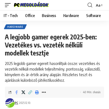
Aa
Font
Resizer
IT – Tech
Office
Business
Hardware
Software
HARDWARE
A legjobb gamer egerek 2025-ben:
Vezetékes vs. vezeték nélküli
modellek tesztje
2025 legjobb gamer egereit hasonlítjuk össze: vezetékes és
vezeték nélküli modellek teljesítmény, pontosság, válaszidő,
kényelem és ár-érték arány alapján. Részletes teszt és
ajánlások különböző játékstílusokhoz.
40 Min. olvasás
PC
2025.12.10.