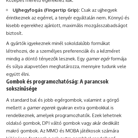
Közepes méretű egerekhez illik.
Ujjhegyfogás (Fingertip Grip):
Csak az ujjhegyek
érintkeznek az egérrel, a tenyér egyáltalán nem. Könnyű és
kisebb egerekhez ajánlott, maximális mozgásszabadságot
biztosít.
A gyártók igyekeznek minél sokoldalúbb formákat
létrehozni, de a személyes preferenciák és a kézméret
mindig a döntő tényezők lesznek. Egy
gamer egér
formája
és súlya alapvetően meghatározza, mennyire tudunk vele
együtt élni.
Gombok és programozhatóság: A parancsok
sokszínűsége
A standard bal és jobb egérgombok, valamint a görgő
mellett a
gamer egerek
gyakran extra gombokkal is
rendelkeznek, amelyek programozhatók. Ezek lehetnek
oldalsó gombok, DPI váltó gombok vagy akár dedikált
makró gombok. Az MMO és MOBA játékosok számára