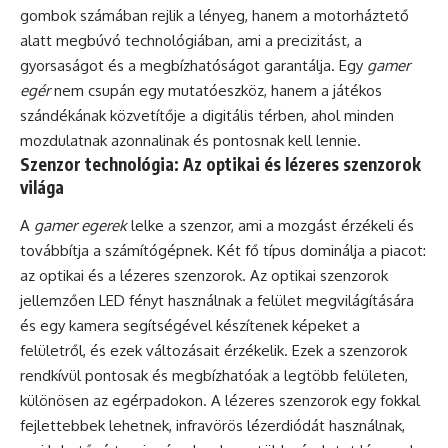
gombok számában rejlik a lényeg, hanem a motorháztető
alatt megbúvó technológiában, ami a precizitást, a
gyorsaságot és a megbízhatóságot garantálja. Egy
gamer
egér
nem csupán egy mutatóeszköz, hanem a játékos
szándékának közvetítője a digitális térben, ahol minden
mozdulatnak azonnalinak és pontosnak kell lennie.
Szenzor technológia: Az optikai és lézeres szenzorok
világa
A
gamer egerek
lelke a szenzor, ami a mozgást érzékeli és
továbbítja a számítógépnek. Két fő típus dominálja a piacot:
az optikai és a lézeres szenzorok. Az optikai szenzorok
jellemzően LED fényt használnak a felület megvilágítására
és egy kamera segítségével készítenek képeket a
felületről, és ezek változásait érzékelik. Ezek a szenzorok
rendkívül pontosak és megbízhatóak a legtöbb felületen,
különösen az egérpadokon. A lézeres szenzorok egy fokkal
fejlettebbek lehetnek, infravörös lézerdiódát használnak,