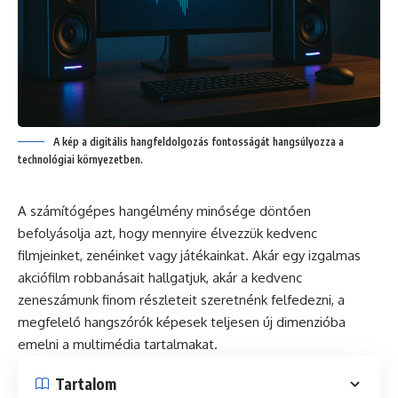
A kép a digitális hangfeldolgozás fontosságát hangsúlyozza a
technológiai környezetben.
A számítógépes hangélmény minősége döntően
befolyásolja azt, hogy mennyire élvezzük kedvenc
filmjeinket, zenéinket vagy játékainkat. Akár egy izgalmas
akciófilm robbanásait hallgatjuk, akár a kedvenc
zeneszámunk finom részleteit szeretnénk felfedezni, a
megfelelő hangszórók képesek teljesen új dimenzióba
emelni a multimédia tartalmakat.
Tartalom