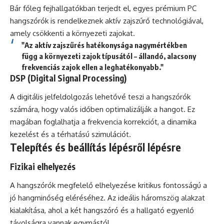
Bár főleg fejhallgatókban terjedt el, egyes prémium PC
hangszórók is rendelkeznek aktív zajszűrő technológiával,
amely csökkenti a környezeti zajokat.
"Az aktív zajszűrés hatékonysága nagymértékben
függ a környezeti zajok típusától – állandó, alacsony
frekvenciás zajok ellen a leghatékonyabb."
DSP (Digital Signal Processing)
A digitális jelfeldolgozás lehetővé teszi a hangszórók
számára, hogy valós időben optimalizálják a hangot. Ez
magában foglalhatja a frekvencia korrekciót, a dinamika
kezelést és a térhatású szimulációt.
Telepítés és beállítás lépésről lépésre
Fizikai elhelyezés
A hangszórók megfelelő elhelyezése kritikus fontosságú a
jó hangminőség eléréséhez. Az ideális háromszög alakzat
kialakítása, ahol a két hangszóró és a hallgató egyenlő
távolságra vannak egymástól.