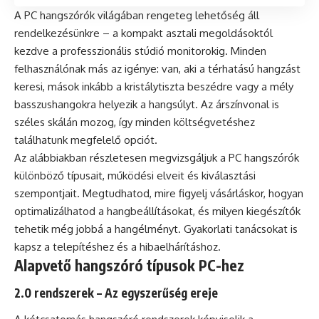
A PC hangszórók világában rengeteg lehetőség áll
rendelkezésünkre – a kompakt asztali megoldásoktól
kezdve a professzionális stúdió monitorokig. Minden
felhasználónak más az igénye: van, aki a térhatású hangzást
keresi, mások inkább a kristálytiszta beszédre vagy a mély
basszushangokra helyezik a hangsúlyt. Az árszínvonal is
széles skálán mozog, így minden költségvetéshez
találhatunk megfelelő opciót.
Az alábbiakban részletesen megvizsgáljuk a PC hangszórók
különböző típusait, működési elveit és kiválasztási
szempontjait. Megtudhatod, mire figyelj vásárláskor, hogyan
optimalizálhatod a hangbeállításokat, és milyen kiegészítők
tehetik még jobbá a hangélményt. Gyakorlati tanácsokat is
kapsz a telepítéshez és a hibaelhárításhoz.
Alapvető hangszóró típusok PC-hez
2.0 rendszerek – Az egyszerűség ereje