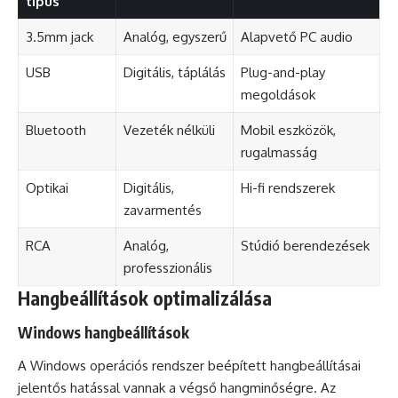
típus
3.5mm jack
Analóg, egyszerű
Alapvető PC audio
USB
Digitális, táplálás
Plug-and-play
megoldások
Bluetooth
Vezeték nélküli
Mobil eszközök,
rugalmasság
Optikai
Digitális,
Hi-fi rendszerek
zavarmentés
RCA
Analóg,
Stúdió berendezések
professzionális
Hangbeállítások optimalizálása
Windows hangbeállítások
A Windows operációs rendszer beépített hangbeállításai
jelentős hatással vannak a végső hangminőségre. Az