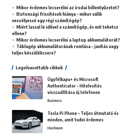
Mikor érdemes lecserélni az irodai billentyűzetet?
Biztonsági frissítések hiánya – mikor válik
veszélyessé egy régi számítógép?
Miért lassul le idővel a számítógép, és mit tehetsz
ellene?
Mikor érdemes lecserélni a laptop akkumulátorát?
Táblagép akkumulátorának romlása – javítás vagy
teljes készülékcsere?
Legolvasottabb cikkek
Ügyfélkapu+ és Microsoft
Authenticator – Hitelesítés
visszaállítása új telefonon
Business
Tesla Pi Phone – Teljes útmutató és
minden, amit tudni érdemes
Hardware