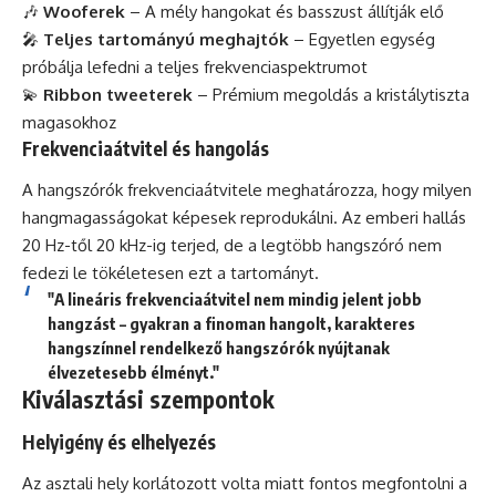
🎶
Wooferek
– A mély hangokat és basszust állítják elő
🎤
Teljes tartományú meghajtók
– Egyetlen egység
próbálja lefedni a teljes frekvenciaspektrumot
💫
Ribbon tweeterek
– Prémium megoldás a kristálytiszta
magasokhoz
Frekvenciaátvitel és hangolás
A hangszórók frekvenciaátvitele meghatározza, hogy milyen
hangmagasságokat képesek reprodukálni. Az emberi hallás
20 Hz-től 20 kHz-ig terjed, de a legtöbb hangszóró nem
fedezi le tökéletesen ezt a tartományt.
"A lineáris frekvenciaátvitel nem mindig jelent jobb
hangzást – gyakran a finoman hangolt, karakteres
hangszínnel rendelkező hangszórók nyújtanak
élvezetesebb élményt."
Kiválasztási szempontok
Helyigény és elhelyezés
Az asztali hely korlátozott volta miatt fontos megfontolni a