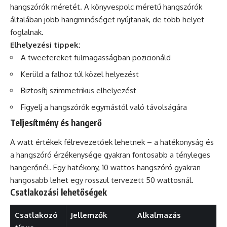
hangszórók méretét. A könyvespolc méretű hangszórók
általában jobb hangminőséget nyújtanak, de több helyet
foglalnak.
Elhelyezési tippek:
A tweetereket fülmagasságban pozicionáld
Kerüld a falhoz túl közel helyezést
Biztosítj szimmetrikus elhelyezést
Figyelj a hangszórók egymástól való távolságára
Teljesítmény és hangerő
A watt értékek félrevezetőek lehetnek – a hatékonyság és
a hangszóró érzékenysége gyakran fontosabb a tényleges
hangerőnél. Egy hatékony, 10 wattos hangszóró gyakran
hangosabb lehet egy rosszul tervezett 50 wattosnál.
Csatlakozási lehetőségek
Csatlakozó
Jellemzők
Alkalmazás