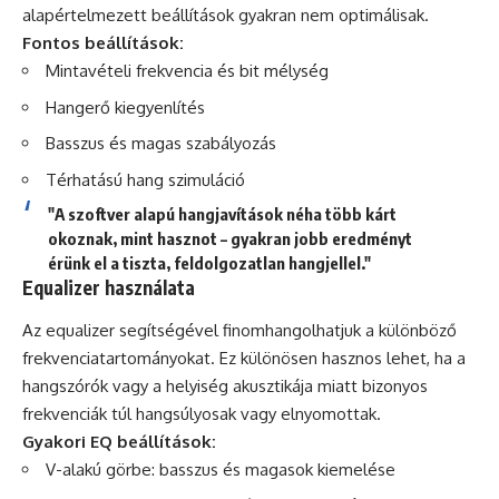
alapértelmezett beállítások gyakran nem optimálisak.
Fontos beállítások:
Mintavételi frekvencia és bit mélység
Hangerő kiegyenlítés
Basszus és magas szabályozás
Térhatású hang szimuláció
"A szoftver alapú hangjavítások néha több kárt
okoznak, mint hasznot – gyakran jobb eredményt
érünk el a tiszta, feldolgozatlan hangjellel."
Equalizer használata
Az equalizer segítségével finomhangolhatjuk a különböző
frekvenciatartományokat. Ez különösen hasznos lehet, ha a
hangszórók vagy a helyiség akusztikája miatt bizonyos
frekvenciák túl hangsúlyosak vagy elnyomottak.
Gyakori EQ beállítások:
V-alakú görbe: basszus és magasok kiemelése