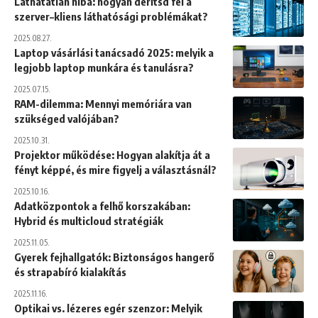
Láthatatlan hiba: hogyan derítsd fel a
szerver–kliens láthatósági problémákat?
2025.08.27.
Laptop vásárlási tanácsadó 2025: melyik a
legjobb laptop munkára és tanulásra?
2025.07.15.
RAM-dilemma: Mennyi memóriára van
szükséged valójában?
2025.10.31.
Projektor működése: Hogyan alakítja át a
fényt képpé, és mire figyelj a választásnál?
2025.10.16.
Adatközpontok a felhő korszakában:
Hybrid és multicloud stratégiák
2025.11.05.
Gyerek fejhallgatók: Biztonságos hangerő
és strapabíró kialakítás
2025.11.16.
Optikai vs. lézeres egér szenzor: Melyik