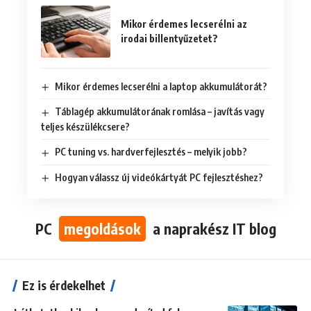
Mikor érdemes lecserélni az
irodai billentyűzetet?
Mikor érdemes lecserélni a laptop akkumulátorát?
Táblagép akkumulátorának romlása – javítás vagy
teljes készülékcsere?
PC tuning vs. hardverfejlesztés – melyik jobb?
Hogyan válassz új videókártyát PC fejlesztéshez?
PC
megoldások
a naprakész IT blog
Ez is érdekelhet