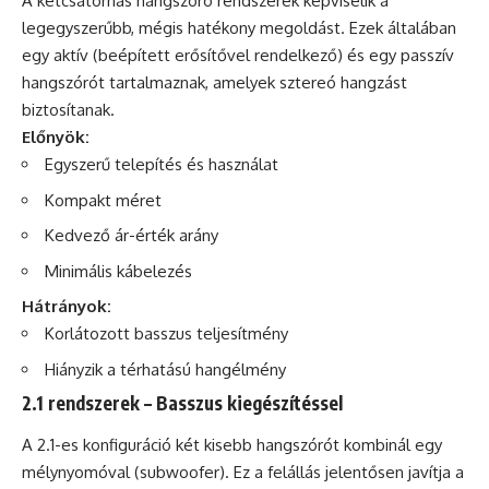
A kétcsatornás hangszóró rendszerek képviselik a
legegyszerűbb, mégis hatékony megoldást. Ezek általában
egy aktív (beépített erősítővel rendelkező) és egy passzív
hangszórót tartalmaznak, amelyek sztereó hangzást
biztosítanak.
Előnyök:
Egyszerű telepítés és használat
Kompakt méret
Kedvező ár-érték arány
Minimális kábelezés
Hátrányok:
Korlátozott basszus teljesítmény
Hiányzik a térhatású hangélmény
2.1 rendszerek – Basszus kiegészítéssel
A 2.1-es konfiguráció két kisebb hangszórót kombinál egy
mélynyomóval (subwoofer). Ez a felállás jelentősen javítja a