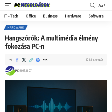
Aa
Font
Resizer
IT – Tech
Office
Business
Hardware
Software
HARDWARE
Hangszórók: A multimédia élmény
fokozása PC-n
10 Min. olvasás
PC
2025.11.07.