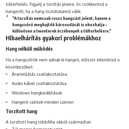
túlterhelés. Figyelj a torzítás jeleire, és csökkentsd a
hangerőt, ha a hang tisztátalanná válik.
"A torzítás nemcsak rossz hangzást jelent, hanem a
hangszóró meghajtók károsodását is okozhatja –
különösen a tweeterek érzékenyek a túlterhelésre."
Hibaelhárítás gyakori problémákhoz
Hang nélküli működés
Ha a hangszórók nem adnak ki hangot, először ellenőrizd a
következőket:
Áramellátás csatlakoztatása
Audio kábel csatlakoztatása
Windows hangbeállítások
Hangerő szintek minden szinten
Torzított hang
A torzított hang többféle okból származhat: