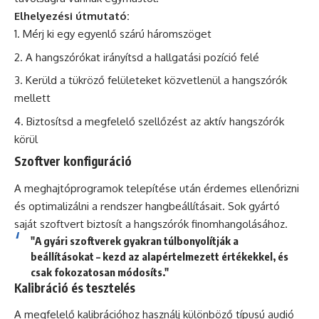
Elhelyezési útmutató:
Mérj ki egy egyenlő szárú háromszöget
A hangszórókat irányítsd a hallgatási pozíció felé
Kerüld a tükröző felületeket közvetlenül a hangszórók
mellett
Biztosítsd a megfelelő szellőzést az aktív hangszórók
körül
Szoftver konfiguráció
A meghajtóprogramok telepítése után érdemes ellenőrizni
és optimalizálni a rendszer hangbeállításait. Sok gyártó
saját szoftvert biztosít a hangszórók finomhangolásához.
"A gyári szoftverek gyakran túlbonyolítják a
beállításokat – kezd az alapértelmezett értékekkel, és
csak fokozatosan módosíts."
Kalibráció és tesztelés
A megfelelő kalibrációhoz használj különböző típusú audió