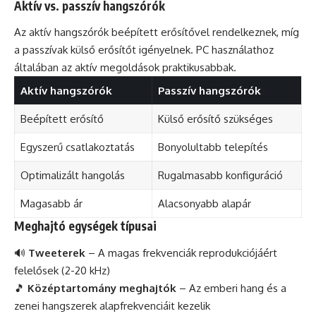
Aktív vs. passzív hangszórók
Az aktív hangszórók beépített erősítővel rendelkeznek, míg
a passzívak külső erősítőt igényelnek. PC használathoz
általában az aktív megoldások praktikusabbak.
Aktív hangszórók
Passzív hangszórók
Beépített erősítő
Külső erősítő szükséges
Egyszerű csatlakoztatás
Bonyolultabb telepítés
Optimalizált hangolás
Rugalmasabb konfiguráció
Magasabb ár
Alacsonyabb alapár
Meghajtó egységek típusai
🔊
Tweeterek
– A magas frekvenciák reprodukciójáért
felelősek (2-20 kHz)
🎵
Középtartomány meghajtók
– Az emberi hang és a
zenei hangszerek alapfrekvenciáit kezelik