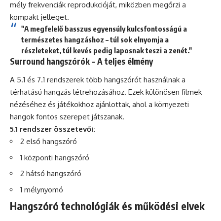
mély frekvenciák reprodukcióját, miközben megőrzi a
kompakt jelleget.
"A megfelelő basszus egyensúly kulcsfontosságú a
természetes hangzáshoz – túl sok elnyomja a
részleteket, túl kevés pedig laposnak teszi a zenét."
Surround hangszórók – A teljes élmény
A 5.1 és 7.1 rendszerek több hangszórót használnak a
térhatású hangzás létrehozásához. Ezek különösen filmek
nézéséhez és játékokhoz ajánlottak, ahol a környezeti
hangok fontos szerepet játszanak.
5.1 rendszer összetevői:
2 első hangszóró
1 központi hangszóró
2 hátsó hangszóró
1 mélynyomó
Hangszóró technológiák és működési elvek