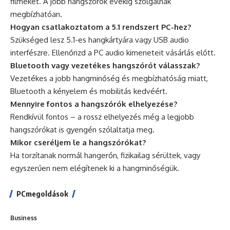
filmeket. A jobb hangszórók évekig szolgálnak
megbízhatóan.
Hogyan csatlakoztatom a 5.1 rendszert PC-hez?
Szükséged lesz 5.1-es hangkártyára vagy USB audio
interfészre. Ellenőrizd a PC audio kimeneteit vásárlás előtt.
Bluetooth vagy vezetékes hangszórót válasszak?
Vezetékes a jobb hangminőség és megbízhatóság miatt,
Bluetooth a kényelem és mobilitás kedvéért.
Mennyire fontos a hangszórók elhelyezése?
Rendkívül fontos – a rossz elhelyezés még a legjobb
hangszórókat is gyengén szólaltatja meg.
Mikor cseréljem le a hangszórókat?
Ha torzítanak normál hangerőn, fizikailag sérültek, vagy
egyszerűen nem elégítenek ki a hangminőségük.
PCmegoldások
Business