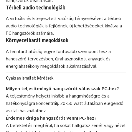
hangszórók beállításait.
Térbeli audio technológiák
A virtuális és kiterjesztett valóság térnyerésével a térbeli
audio technológiák is fejlődnek, új lehetőségeket kínálva a
PC hangszórók számára.
Környezetbarát megoldások
A fenntarthatóság egyre fontosabb szempont lesz a
hangszóró tervezésben, újrahasznosított anyagok és
energiahatékony megoldások alkalmazásával.
Gyakran ismételt kérdések
Milyen teljesítményű hangszórót válasszak PC-hez?
A teljesítmény helyett inkább a hangminőségre és a
hatékonyságra koncentrálj. 20-50 watt általában elegendő
asztali használathoz.
Érdemes drága hangszórót venni PC-hez?
A befektetés megtérül, ha sokat hallgatsz zenét vagy nézel