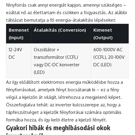
fényforrás csak annyi energiát kapjon, amennyi szükséges –
ezáltal nő az élettartam és csökken a fogyasztás. Az alábbi
táblázat bemutatja a fő energia-átalakítási lépéseket:
Bemenet
Átalakítás (Conversion)
Kimenet
(Input)
(Output)
12-24V
Oszcillátor +
600-1000V AC
DC
transzformátor (CCFL)
(CCFL), 20-100V
vagy DC-DC konverter
DC (LED)
(LED)
Az így előállított elektromos energia működésbe hozza a
fényforrásokat, amelyek fényt bocsátanak ki – ez a fény
végül a kijelzőn át világít, létrehozva a megjelenő képet.
Összefoglalva tehát: az inverter kulcsszerepe az, hogy a
tápfeszültséget a kijelzők fényforrásai számára optimális
formába hozza, és így kelti életre a kijelző fényét.
Gyakori hibák és meghibásodási okok