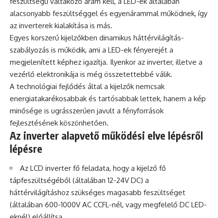
feszültségű váltakozó áram kell, a LED-ek általában
alacsonyabb feszültséggel és egyenárammal működnek, így
az inverterek kialakítása is más.
Egyes korszerű kijelzőkben dinamikus háttérvilágítás-
szabályozás is működik, ami a LED-ek fényerejét a
megjelenített képhez igazítja. Ilyenkor az inverter, illetve a
vezérlő elektronikája is még összetettebbé válik.
A technológiai fejlődés által a kijelzők nemcsak
energiatakarékosabbak és tartósabbak lettek, hanem a kép
minősége is ugrásszerűen javult a fényforrások
fejlesztésének köszönhetően.
Az inverter alapvető működési elve lépésről
lépésre
Az LCD inverter fő feladata, hogy a kijelző fő
tápfeszültségéből (általában 12-24V DC) a
háttérvilágításhoz szükséges magasabb feszültséget
(általában 600-1000V AC CCFL-nél, vagy megfelelő DC LED-
eknél) előállítsa.