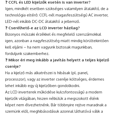
❓
CCFL és LED kijelzők esetén is van inverter?
Igen, mindkét esetben szükséges valamilyen átalakító, de a
technológia eltérő: CCFL-nél magasfeszültségű AC inverter,
LED-nél inkább DC-DC átalakító a jellemző.
❓
Cserélhető-e az LCD inverter házilag?
Bizonyos műszaki érzékkel és megfelelő szerszámokkal
igen, azonban a nagyfeszültség miatt mindig körültekintően
kell eljárni – ha nem vagyunk biztosak magunkban,
forduljunk szakemberhez.
❓
Mikor éri meg inkább a javítás helyett a teljes kijelző
cseréje?
Ha a kijelző más alkatrészei is hibásak (pl. panel,
processzor), vagy az inverter cseréje költséges, érdemes
lehet inkább egy új kijelzőben gondolkodni.
Az LCD inverterek működése kulcsfontosságú a modern
kijelzők világában, hiszen nélkülük a megszokott élénk
képet nem élvezhetnénk. Bár többnyire rejtve maradnak a
szemünk elől, meghibásodásuk azonnal láthatóvá válik a