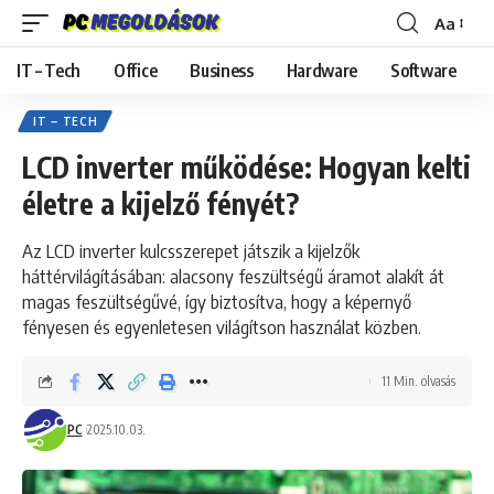
Aa
Font
Resizer
IT – Tech
Office
Business
Hardware
Software
IT – TECH
LCD inverter működése: Hogyan kelti
életre a kijelző fényét?
Az LCD inverter kulcsszerepet játszik a kijelzők
háttérvilágításában: alacsony feszültségű áramot alakít át
magas feszültségűvé, így biztosítva, hogy a képernyő
fényesen és egyenletesen világítson használat közben.
11 Min. olvasás
PC
2025.10.03.