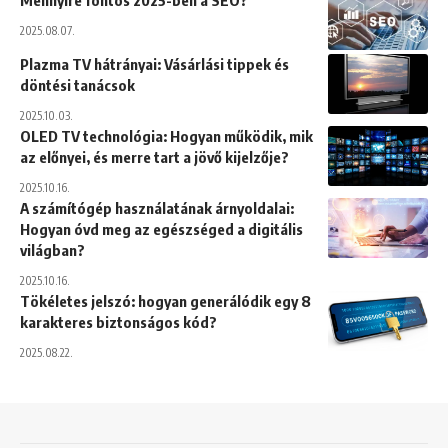
2025.08.07.
Plazma TV hátrányai: Vásárlási tippek és
döntési tanácsok
2025.10.03.
OLED TV technológia: Hogyan működik, mik
az előnyei, és merre tart a jövő kijelzője?
2025.10.16.
A számítógép használatának árnyoldalai:
Hogyan óvd meg az egészséged a digitális
világban?
2025.10.16.
Tökéletes jelszó: hogyan generálódik egy 8
karakteres biztonságos kód?
2025.08.22.