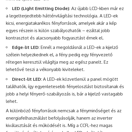
LED (Light Emitting Diode)
: Az újabb LCD-kben már ez
a legelterjedtebb háttérvilágítási technológia. A LED-ek
kicsi, energiatakarékos fényforrások, amelyek akár a kép
egyes részein is külön szabályozhatók – ezáltal jobb
kontrasztot és alacsonyabb fogyasztást érnek el.
Edge-lit LED
: Ennél a megoldásnál a LED-ek a kijelző
szélein helyezkednek el, a fény pedig egy fényvezető
rétegen keresztül világítja meg az egész panelt. Ez
lehetővé teszi a vékonyabb kiviteleket.
Direct-lit LED
: A LED-ek közvetlenül a panel mögött
találhatók, így egyenletesebb fényeloszlást biztosítanak és
jobb a helyi fényerő-szabályozás is, bár a kijelző vastagabb
lehet.
A különböző fényforrások nemcsak a fényminőséget és az
energiafelhasználást befolyásolják, hanem az inverter
kiválasztását és működését is. Míg a CCFL-hez magas