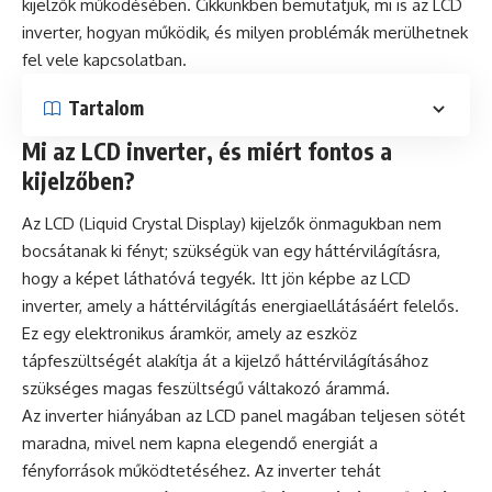
kijelzők működésében. Cikkünkben bemutatjuk, mi is az LCD
inverter, hogyan működik, és milyen problémák merülhetnek
fel vele kapcsolatban.
Tartalom
Mi az LCD inverter, és miért fontos a
kijelzőben?
Az LCD (Liquid Crystal Display) kijelzők önmagukban nem
bocsátanak ki fényt; szükségük van egy háttérvilágításra,
hogy a képet láthatóvá tegyék. Itt jön képbe az LCD
inverter, amely a háttérvilágítás energiaellátásáért felelős.
Ez egy elektronikus áramkör, amely az eszköz
tápfeszültségét alakítja át a kijelző háttérvilágításához
szükséges magas feszültségű váltakozó árammá.
Az inverter hiányában az LCD panel magában teljesen sötét
maradna, mivel nem kapna elegendő energiát a
fényforrások működtetéséhez. Az inverter tehát