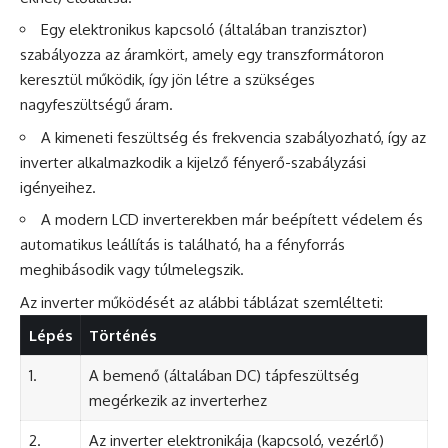
Egy elektronikus kapcsoló (általában tranzisztor)
szabályozza az áramkört, amely egy transzformátoron
keresztül működik, így jön létre a szükséges
nagyfeszültségű áram.
A kimeneti feszültség és frekvencia szabályozható, így az
inverter alkalmazkodik a kijelző fényerő-szabályzási
igényeihez.
A modern LCD inverterekben már beépített védelem és
automatikus leállítás is található, ha a fényforrás
meghibásodik vagy túlmelegszik.
Az inverter működését az alábbi táblázat szemlélteti:
Lépés
Történés
1.
A bemenő (általában DC) tápfeszültség
megérkezik az inverterhez
2.
Az inverter elektronikája (kapcsoló, vezérlő)