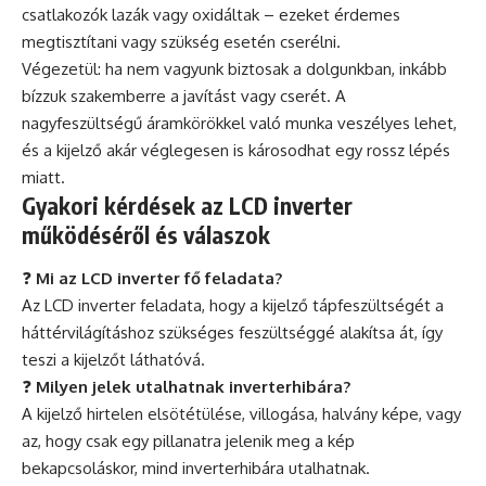
csatlakozók lazák vagy oxidáltak – ezeket érdemes
megtisztítani vagy szükség esetén cserélni.
Végezetül: ha nem vagyunk biztosak a dolgunkban, inkább
bízzuk szakemberre a javítást vagy cserét. A
nagyfeszültségű áramkörökkel való munka veszélyes lehet,
és a kijelző akár véglegesen is károsodhat egy rossz lépés
miatt.
Gyakori kérdések az LCD inverter
működéséről és válaszok
❓
Mi az LCD inverter fő feladata?
Az LCD inverter feladata, hogy a kijelző tápfeszültségét a
háttérvilágításhoz szükséges feszültséggé alakítsa át, így
teszi a kijelzőt láthatóvá.
❓
Milyen jelek utalhatnak inverterhibára?
A kijelző hirtelen elsötétülése, villogása, halvány képe, vagy
az, hogy csak egy pillanatra jelenik meg a kép
bekapcsoláskor, mind inverterhibára utalhatnak.