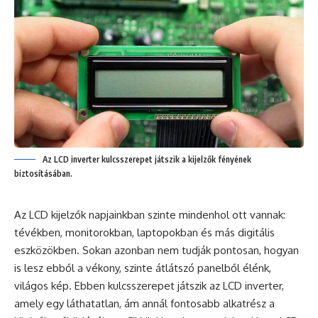
Az LCD inverter kulcsszerepet játszik a kijelzők fényének
biztosításában.
Az LCD kijelzők napjainkban szinte mindenhol ott vannak:
tévékben, monitorokban, laptopokban és más digitális
eszközökben. Sokan azonban nem tudják pontosan, hogyan
is lesz ebből a vékony, szinte átlátszó panelből élénk,
világos kép. Ebben kulcsszerepet játszik az LCD inverter,
amely egy láthatatlan, ám annál fontosabb alkatrész a