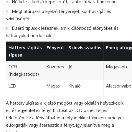
Nélküle a kijelző képe sötét, szinte láthatatlan lenne.
Meghatározza a kijelző fényerejét, kontrasztját és
színhűségét.
Eltérő típusok léteznek, amik különböző előnyöket és
hátrányokat hordoznak.
Háttérvilágítás
Fényerő
Színvisszaadás
Energiafog
típusa
CCFL
Közepes
Jó
Magasabb
(hidegkatódos)
LED
Magas
Kiváló
Alacsonyabb
A háttérvilágítás a kijelző mögött vagy oldalán helyezkedik
el, és egyenletes fényt biztosít az LCD panel teljes
felületén. Ez a fény áthalad a folyadékkristályokon, amelyek
elforgatják vagy áteresztik a fényt, így jelenítve meg a