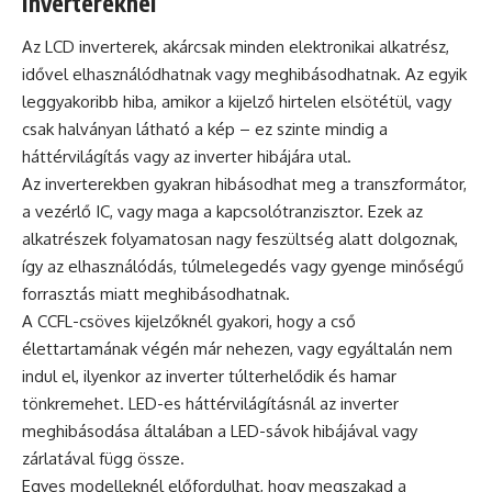
invertereknél
Az LCD inverterek, akárcsak minden elektronikai alkatrész,
idővel elhasználódhatnak vagy meghibásodhatnak. Az egyik
leggyakoribb hiba, amikor a kijelző hirtelen elsötétül, vagy
csak halványan látható a kép – ez szinte mindig a
háttérvilágítás vagy az inverter hibájára utal.
Az inverterekben gyakran hibásodhat meg a transzformátor,
a vezérlő IC, vagy maga a kapcsolótranzisztor. Ezek az
alkatrészek folyamatosan nagy feszültség alatt dolgoznak,
így az elhasználódás, túlmelegedés vagy gyenge minőségű
forrasztás miatt meghibásodhatnak.
A CCFL-csöves kijelzőknél gyakori, hogy a cső
élettartamának végén már nehezen, vagy egyáltalán nem
indul el, ilyenkor az inverter túlterhelődik és hamar
tönkremehet. LED-es háttérvilágításnál az inverter
meghibásodása általában a LED-sávok hibájával vagy
zárlatával függ össze.
Egyes modelleknél előfordulhat, hogy megszakad a