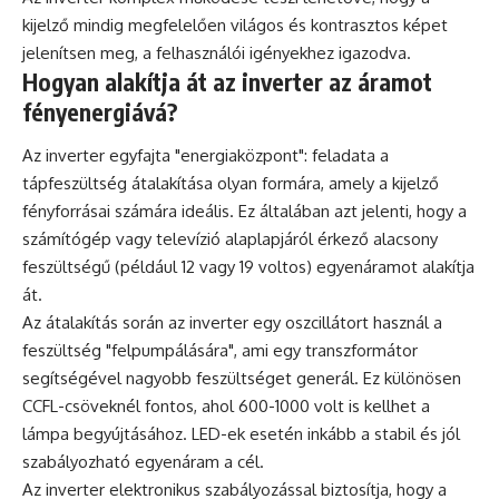
kijelző mindig megfelelően világos és kontrasztos képet
jelenítsen meg, a felhasználói igényekhez igazodva.
Hogyan alakítja át az inverter az áramot
fényenergiává?
Az inverter egyfajta "energiaközpont": feladata a
tápfeszültség átalakítása olyan formára, amely a kijelző
fényforrásai számára ideális. Ez általában azt jelenti, hogy a
számítógép vagy televízió alaplapjáról érkező alacsony
feszültségű (például 12 vagy 19 voltos) egyenáramot alakítja
át.
Az átalakítás során az inverter egy oszcillátort használ a
feszültség "felpumpálására", ami egy transzformátor
segítségével nagyobb feszültséget generál. Ez különösen
CCFL-csöveknél fontos, ahol 600-1000 volt is kellhet a
lámpa begyújtásához. LED-ek esetén inkább a stabil és jól
szabályozható egyenáram a cél.
Az inverter elektronikus szabályozással biztosítja, hogy a