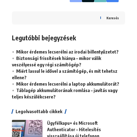
Keresés
Legutóbbi bejegyzések
Mikor érdemes lecserélni az irodai billentyűzetet?
Biztonsági frissítések hiánya – mikor válik
veszélyessé egy régi számítógép?
Miért lassul le idővel a számítógép, és mit tehetsz
ellene?
Mikor érdemes lecserélni a laptop akkumulátorát?
Táblagép akkumulátorának romlása – javítás vagy
teljes készülékcsere?
Legolvasottabb cikkek
Ügyfélkapu+ és Microsoft
Authenticator – Hitelesítés
visszaállítása új telefonon