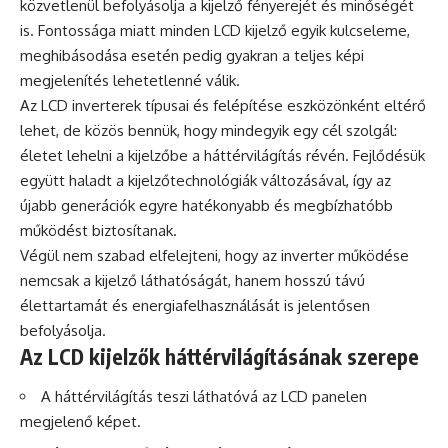
közvetlenül befolyásolja a kijelző fényerejét és minőségét
is. Fontossága miatt minden LCD kijelző egyik kulcseleme,
meghibásodása esetén pedig gyakran a teljes képi
megjelenítés lehetetlenné válik.
Az LCD inverterek típusai és felépítése eszközönként eltérő
lehet, de közös bennük, hogy mindegyik egy cél szolgál:
életet lehelni a kijelzőbe a háttérvilágítás révén. Fejlődésük
együtt haladt a kijelzőtechnológiák változásával, így az
újabb generációk egyre hatékonyabb és megbízhatóbb
működést biztosítanak.
Végül nem szabad elfelejteni, hogy az inverter működése
nemcsak a kijelző láthatóságát, hanem hosszú távú
élettartamát és energiafelhasználását is jelentősen
befolyásolja.
Az LCD kijelzők háttérvilágításának szerepe
A háttérvilágítás teszi láthatóvá az LCD panelen
megjelenő képet.