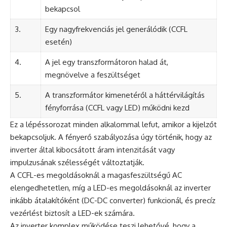
bekapcsol
3.
Egy nagyfrekvenciás jel generálódik (CCFL
esetén)
4.
A jel egy transzformátoron halad át,
megnövelve a feszültséget
5.
A transzformátor kimenetéről a háttérvilágítás
fényforrása (CCFL vagy LED) működni kezd
Ez a lépéssorozat minden alkalommal lefut, amikor a kijelzőt
bekapcsoljuk. A fényerő szabályozása úgy történik, hogy az
inverter által kibocsátott áram intenzitását vagy
impulzusának szélességét változtatják.
A CCFL-es megoldásoknál a magasfeszültségű AC
elengedhetetlen, míg a LED-es megoldásoknál az inverter
inkább átalakítóként (DC-DC converter) funkcionál, és precíz
vezérlést biztosít a LED-ek számára.
Az inverter komplex működése teszi lehetővé, hogy a