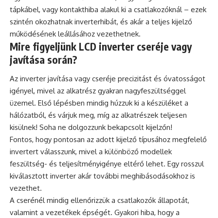
tápkábel, vagy kontakthiba alakul ki a csatlakozóknál – ezek
szintén okozhatnak inverterhibát, és akár a teljes kijelző
működésének leállásához vezethetnek.
Mire figyeljünk LCD inverter cseréje vagy
javítása során?
Az inverter javítása vagy cseréje precizitást és óvatosságot
igényel, mivel az alkatrész gyakran nagyfeszültséggel
üzemel. Első lépésben mindig húzzuk ki a készüléket a
hálózatból, és várjuk meg, míg az alkatrészek teljesen
kisülnek! Soha ne dolgozzunk bekapcsolt kijelzőn!
Fontos, hogy pontosan az adott kijelző típusához megfelelő
invertert válasszunk, mivel a különböző modellek
feszültség- és teljesítményigénye eltérő lehet. Egy rosszul
kiválasztott inverter akár további meghibásodásokhoz is
vezethet.
A cserénél mindig ellenőrizzük a csatlakozók állapotát,
valamint a vezetékek épségét. Gyakori hiba, hogy a