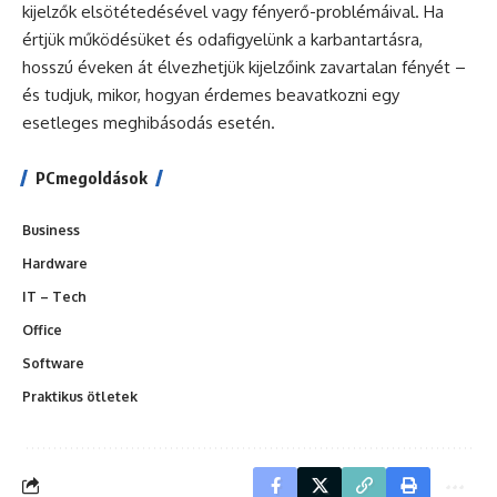
kijelzők elsötétedésével vagy fényerő-problémáival. Ha
értjük működésüket és odafigyelünk a karbantartásra,
hosszú éveken át élvezhetjük kijelzőink zavartalan fényét –
és tudjuk, mikor, hogyan érdemes beavatkozni egy
esetleges meghibásodás esetén.
PCmegoldások
Business
Hardware
IT – Tech
Office
Software
Praktikus ötletek