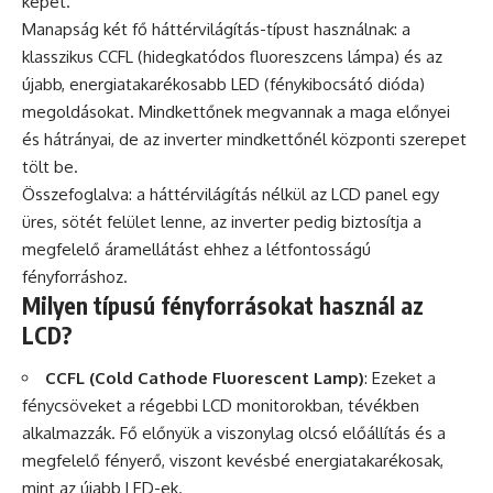
képet.
Manapság két fő háttérvilágítás-típust használnak: a
klasszikus CCFL (hidegkatódos fluoreszcens lámpa) és az
újabb, energiatakarékosabb LED (fénykibocsátó dióda)
megoldásokat. Mindkettőnek megvannak a maga előnyei
és hátrányai, de az inverter mindkettőnél központi szerepet
tölt be.
Összefoglalva: a háttérvilágítás nélkül az LCD panel egy
üres, sötét felület lenne, az inverter pedig biztosítja a
megfelelő áramellátást ehhez a létfontosságú
fényforráshoz.
Milyen típusú fényforrásokat használ az
LCD?
CCFL (Cold Cathode Fluorescent Lamp)
: Ezeket a
fénycsöveket a régebbi LCD monitorokban, tévékben
alkalmazzák. Fő előnyük a viszonylag olcsó előállítás és a
megfelelő fényerő, viszont kevésbé energiatakarékosak,
mint az újabb LED-ek.