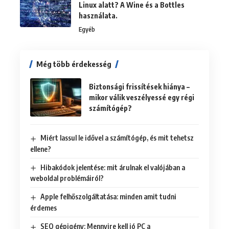
Linux alatt? A Wine és a Bottles
használata.
Egyéb
Még több érdekesség
Biztonsági frissítések hiánya –
mikor válik veszélyessé egy régi
számítógép?
Miért lassul le idővel a számítógép, és mit tehetsz
ellene?
Hibakódok jelentése: mit árulnak el valójában a
weboldal problémáiról?
Apple felhőszolgáltatása: minden amit tudni
érdemes
SEO gépigény: Mennyire kell jó PC a