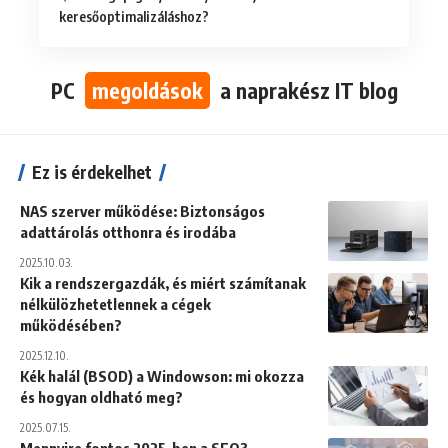
keresőoptimalizáláshoz?
PC
megoldások
a naprakész IT blog
Ez is érdekelhet
NAS szerver működése: Biztonságos
adattárolás otthonra és irodába
2025.10.03.
Kik a rendszergazdák, és miért számítanak
nélkülözhetetlennek a cégek
működésében?
2025.12.10.
Kék halál (BSOD) a Windowson: mi okozza
és hogyan oldható meg?
2025.07.15.
Mennyire fontos 2025-ben a SEO?