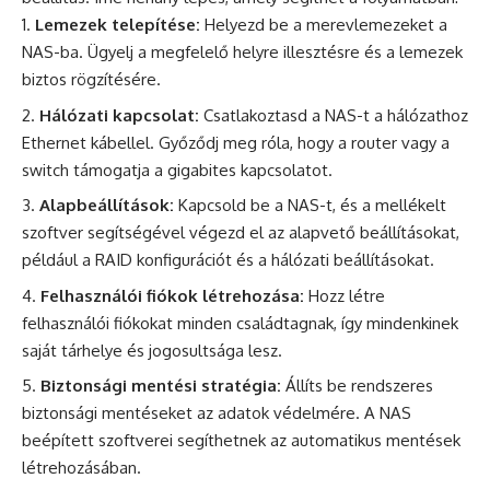
Lemezek telepítése:
Helyezd be a merevlemezeket a
NAS-ba. Ügyelj a megfelelő helyre illesztésre és a lemezek
biztos rögzítésére.
Hálózati kapcsolat:
Csatlakoztasd a NAS-t a hálózathoz
Ethernet kábellel. Győződj meg róla, hogy a router vagy a
switch támogatja a gigabites kapcsolatot.
Alapbeállítások:
Kapcsold be a NAS-t, és a mellékelt
szoftver segítségével végezd el az alapvető beállításokat,
például a RAID konfigurációt és a hálózati beállításokat.
Felhasználói fiókok létrehozása:
Hozz létre
felhasználói fiókokat minden családtagnak, így mindenkinek
saját tárhelye és jogosultsága lesz.
Biztonsági mentési stratégia:
Állíts be rendszeres
biztonsági mentéseket az adatok védelmére. A NAS
beépített szoftverei segíthetnek az automatikus mentések
létrehozásában.