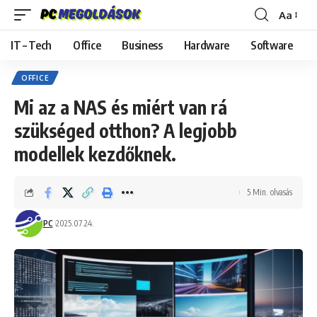
Aa
Font
Resizer
IT – Tech
Office
Business
Hardware
Software
OFFICE
Mi az a NAS és miért van rá
szükséged otthon? A legjobb
modellek kezdőknek.
5 Min. olvasás
PC
2025.07.24.