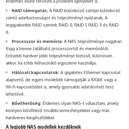
érdemes előre tervezni a jövőbeni igényeket is.
RAID támogatás:
A RAID különböző szintjei különböző
szintű adatbiztonságot és teljesítményt nyújtanak. A
leggyakoribb RAID szintek: RAID 0, RAID 1, RAID 5 és RAID
6.
Processzor és memória:
A NAS teljesítménye nagyban
függ a benne található processzortól és memóriától.
Erősebb hardver jobb teljesítményt biztosít, különösen
akkor, ha több felhasználó egyszerre használja.
Hálózati kapcsolatok:
A gigabites Ethernet kapcsolat
alapvető, de egyes modellek támogatják a 10GbE vagy a
Wi-Fi kapcsolódást is, amely gyorsabb adatátvitelt tesz
lehetővé.
Bővíthetőség:
Érdemes olyan NAS-t választani, amely
könnyen bővíthető további lemezhelyekkel vagy más
hardveres kiegészítőkkel.
A legjobb NAS modellek kezdőknek