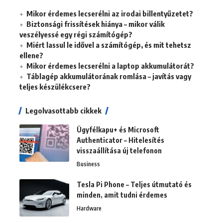
Mikor érdemes lecserélni az irodai billentyűzetet?
Biztonsági frissítések hiánya – mikor válik
veszélyessé egy régi számítógép?
Miért lassul le idővel a számítógép, és mit tehetsz
ellene?
Mikor érdemes lecserélni a laptop akkumulátorát?
Táblagép akkumulátorának romlása – javítás vagy
teljes készülékcsere?
Legolvasottabb cikkek
Ügyfélkapu+ és Microsoft
Authenticator – Hitelesítés
visszaállítása új telefonon
Business
Tesla Pi Phone – Teljes útmutató és
minden, amit tudni érdemes
Hardware