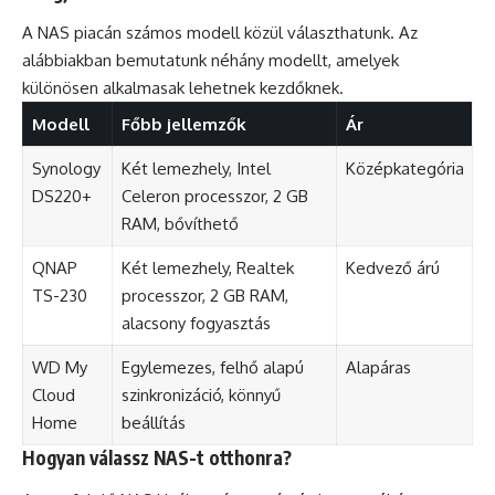
A NAS piacán számos modell közül választhatunk. Az
alábbiakban bemutatunk néhány modellt, amelyek
különösen alkalmasak lehetnek kezdőknek.
Modell
Főbb jellemzők
Ár
Synology
Két lemezhely, Intel
Középkategória
DS220+
Celeron processzor, 2 GB
RAM, bővíthető
QNAP
Két lemezhely, Realtek
Kedvező árú
TS-230
processzor, 2 GB RAM,
alacsony fogyasztás
WD My
Egylemezes, felhő alapú
Alapáras
Cloud
szinkronizáció, könnyű
Home
beállítás
Hogyan válassz NAS-t otthonra?