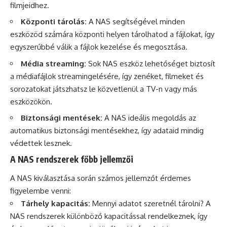
filmjeidhez.
Központi tárolás:
A NAS segítségével minden
eszközöd számára központi helyen tárolhatod a fájlokat, így
egyszerűbbé válik a fájlok kezelése és megosztása.
Média streaming:
Sok NAS eszköz lehetőséget biztosít
a médiafájlok streamingelésére, így zenéket, filmeket és
sorozatokat játszhatsz le közvetlenül a TV-n vagy más
eszközökön.
Biztonsági mentések:
A NAS ideális megoldás az
automatikus biztonsági mentésekhez, így adataid mindig
védettek lesznek.
A NAS rendszerek főbb jellemzői
A NAS kiválasztása során számos jellemzőt érdemes
figyelembe venni:
Tárhely kapacitás:
Mennyi adatot szeretnél tárolni? A
NAS rendszerek különböző kapacitással rendelkeznek, így