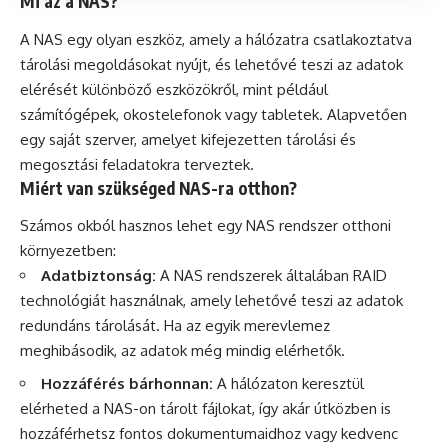
Mi az a NAS?
A NAS egy olyan eszköz, amely a hálózatra csatlakoztatva
tárolási megoldásokat nyújt, és lehetővé teszi az adatok
elérését különböző eszközökről, mint például
számítógépek, okostelefonok vagy tabletek. Alapvetően
egy saját szerver, amelyet kifejezetten tárolási és
megosztási feladatokra terveztek.
Miért van szükséged NAS-ra otthon?
Számos okból hasznos lehet egy NAS rendszer otthoni
környezetben:
Adatbiztonság:
A NAS rendszerek általában RAID
technológiát használnak, amely lehetővé teszi az adatok
redundáns tárolását. Ha az egyik merevlemez
meghibásodik, az adatok még mindig elérhetők.
Hozzáférés bárhonnan:
A hálózaton keresztül
elérheted a NAS-on tárolt fájlokat, így akár útközben is
hozzáférhetsz fontos dokumentumaidhoz vagy kedvenc