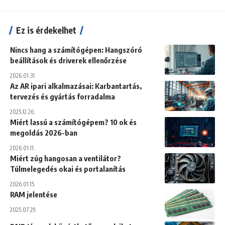
Ez is érdekelhet
Nincs hang a számítógépen: Hangszóró
beállítások és driverek ellenőrzése
2026.01.31.
Az AR ipari alkalmazásai: Karbantartás,
tervezés és gyártás forradalma
2025.12.26.
Miért lassú a számítógépem? 10 ok és
megoldás 2026-ban
2026.01.11.
Miért zúg hangosan a ventilátor?
Túlmelegedés okai és portalanítás
2026.01.15.
RAM jelentése
2025.07.29.