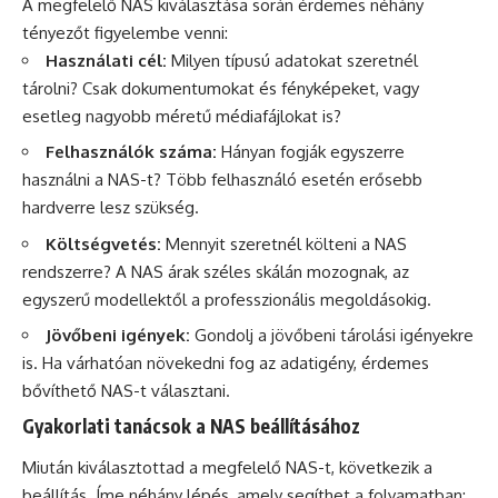
A megfelelő NAS kiválasztása során érdemes néhány
tényezőt figyelembe venni:
Használati cél:
Milyen típusú adatokat szeretnél
tárolni? Csak dokumentumokat és fényképeket, vagy
esetleg nagyobb méretű médiafájlokat is?
Felhasználók száma:
Hányan fogják egyszerre
használni a NAS-t? Több felhasználó esetén erősebb
hardverre lesz szükség.
Költségvetés:
Mennyit szeretnél költeni a NAS
rendszerre? A NAS árak széles skálán mozognak, az
egyszerű modellektől a professzionális megoldásokig.
Jövőbeni igények:
Gondolj a jövőbeni tárolási igényekre
is. Ha várhatóan növekedni fog az adatigény, érdemes
bővíthető NAS-t választani.
Gyakorlati tanácsok a NAS beállításához
Miután kiválasztottad a megfelelő NAS-t, következik a
beállítás. Íme néhány lépés, amely segíthet a folyamatban: