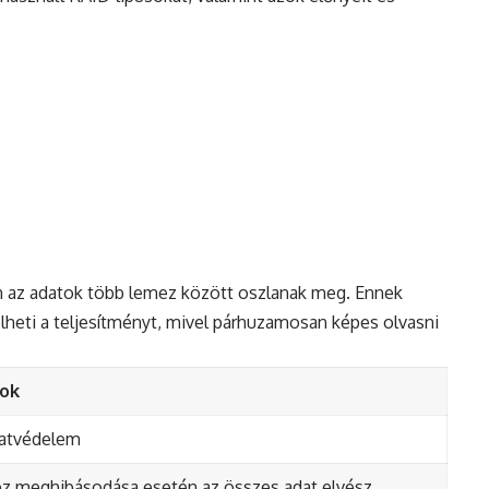
án az adatok több lemez között oszlanak meg. Ennek
heti a teljesítményt, mivel párhuzamosan képes olvasni
ok
datvédelem
z meghibásodása esetén az összes adat elvész