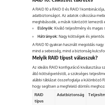
A RAID 10 a RAID 0 és RAID 1 kombinációja
adatbiztonságot. Az adatok csíkozása melle
meghibásodik, a másik tükrözött lemezről e
Előnyök:
Kiváló teljesítmény és magas 
Hátrányok:
Nagy költségek és jelentős 
A RAID 10 gyakran használt megoldás nagy 
mind a sebesség, mind a biztonság kulcsf
Melyik RAID típust válasszuk?
Az ideális RAID konfiguráció kiválasztása 
álló költségvetéstől, a szükséges teljesítm
alábbi táblázat összefoglalja a különböző R
hogy segítsen a megfelelő döntés meghoza
RAID
Adatbiztonság
Teljesít
típus