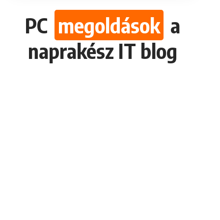
PC
megoldások
a
naprakész IT blog