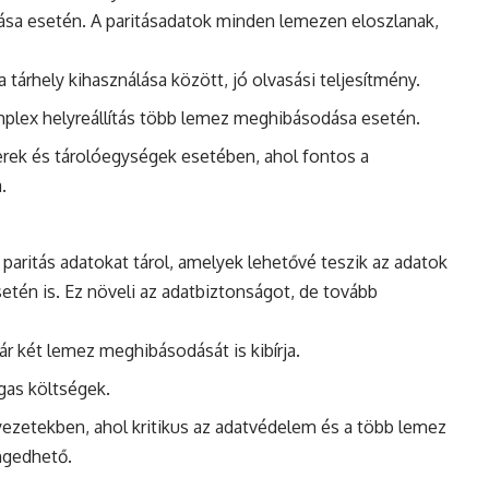
ása esetén. A paritásadatok minden lemezen eloszlanak,
tárhely kihasználása között, jó olvasási teljesítmény.
mplex helyreállítás több lemez meghibásodása esetén.
rek és tárolóegységek esetében, ahol fontos a
.
paritás adatokat tárol, amelyek lehetővé teszik az adatok
etén is. Ez növeli az adatbiztonságot, de tovább
r két lemez meghibásodását is kibírja.
gas költségek.
nyezetekben, ahol kritikus az adatvédelem és a több lemez
gedhető.