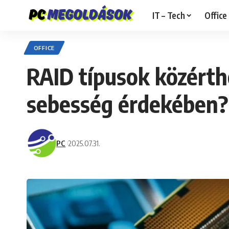
IT – Tech
Office
OFFICE
RAID típusok közérth
sebesség érdekében?
PC
2025.07.31.