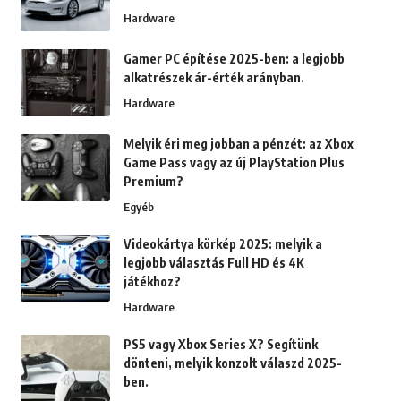
Hardware
Gamer PC építése 2025-ben: a legjobb
alkatrészek ár-érték arányban.
Hardware
Melyik éri meg jobban a pénzét: az Xbox
Game Pass vagy az új PlayStation Plus
Premium?
Egyéb
Videokártya körkép 2025: melyik a
legjobb választás Full HD és 4K
játékhoz?
Hardware
PS5 vagy Xbox Series X? Segítünk
dönteni, melyik konzolt válaszd 2025-
ben.