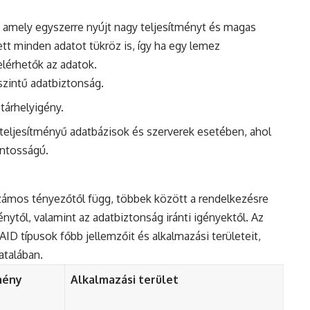
, amely egyszerre nyújt nagy teljesítményt és magas
tt minden adatot tükröz is, így ha egy lemez
lérhetők az adatok.
szintű adatbiztonság.
tárhelyigény.
teljesítményű adatbázisok és szerverek esetében, ahol
ontosságú.
számos tényezőtől függ, többek között a rendelkezésre
énytől, valamint az adatbiztonság iránti igényektől. Az
AID típusok főbb jellemzőit és alkalmazási területeit,
talában.
mény
Alkalmazási terület