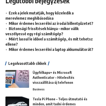
Legutóbbi bejegyzések
Ezek a jelek mutatják, hogy közeledik a
merevlemez meghibásodása
Mikor érdemes lecserélni az irodai billentyűzetet?
Biztonsági frissítések hiánya – mikor válik
veszélyessé egy régi számítógép?
Miért lassul le idővel a számítógép, és mit tehetsz
ellene?
Mikor érdemes lecserélni a laptop akkumulátorát?
Legolvasottabb cikkek
Ügyfélkapu+ és Microsoft
Authenticator – Hitelesítés
visszaállítása új telefonon
Business
Tesla Pi Phone – Teljes útmutató és
minden, amit tudni érdemes