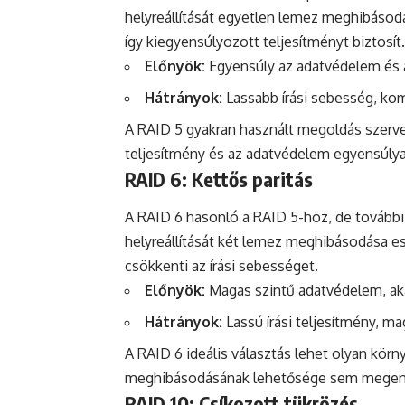
helyreállítását egyetlen lemez meghibásod
így kiegyensúlyozott teljesítményt biztosít.
Előnyök:
Egyensúly az adatvédelem és a 
Hátrányok:
Lassabb írási sebesség, ko
A RAID 5 gyakran használt megoldás szerve
teljesítmény és az adatvédelem egyensúlya
RAID 6: Kettős paritás
A RAID 6 hasonló a RAID 5-höz, de további 
helyreállítását két lemez meghibásodása es
csökkenti az írási sebességet.
Előnyök:
Magas szintű adatvédelem, aká
Hátrányok:
Lassú írási teljesítmény, ma
A RAID 6 ideális választás lehet olyan kör
meghibásodásának lehetősége sem megen
RAID 10: Csíkozott tükrözés