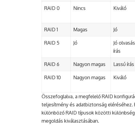
RAID 0
Nincs
Kiváló
RAID 1
Magas
Jó
RAID 5
Jó
Jó olvasás
írás
RAID 6
Nagyon magas
Lassú írás
RAID 10
Nagyon magas
Kiváló
Összefoglalva, a megfelelő RAID konfigurác
teljesítmény és adatbiztonság eléréséhez.
különböző RAID típusok közötti különbség
megoldás kiválasztásában.