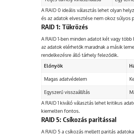
A RAID 0 ideális választás lehet olyan hel
és az adatok elvesztése nem okoz súlyos 
RAID 1: Tükrözés
A RAID 1-ben minden adatot két vagy több 
az adatok elérhetők maradnak a másik leme
rendelkezésre álló tárhely feleződik.
Előnyök
H
Magas adatvédelem
Ke
Egyszerű visszaállítás
M
A RAID 1 kiváló választás lehet kritikus ad
kiemelten fontos.
RAID 5: Csíkozás paritással
A RAID 5 a csíkozás mellett paritás adatoka