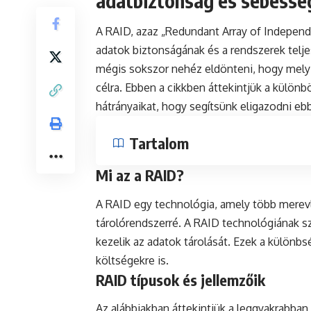
adatbiztonság és sebessé
A RAID, azaz „Redundant Array of Independe
adatok biztonságának és a rendszerek telj
mégis sokszor nehéz eldönteni, hogy melyi
célra. Ebben a cikkben áttekintjük a külön
hátrányaikat, hogy segítsünk eligazodni e
Tartalom
Mi az a RAID?
A RAID egy technológia, amely több merev
tárolórendszerré. A RAID technológiának 
kezelik az adatok tárolását. Ezek a különbs
költségekre is.
RAID típusok és jellemzőik
Az alábbiakban áttekintjük a leggyakrabban