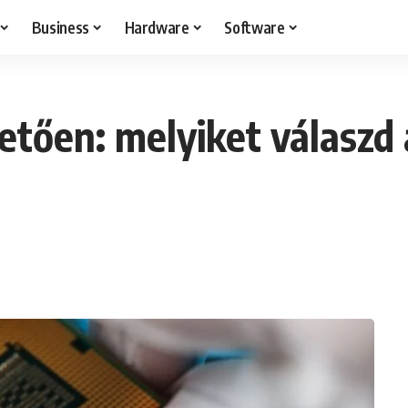
Business
Hardware
Software
etően: melyiket válaszd 