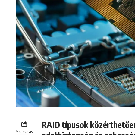
RAID típusok közérthetően
Megosztás