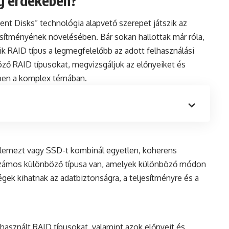
g érdekében?
nt Disks” technológia alapvető szerepet játszik az
esítményének növelésében. Bár sokan hallottak már róla,
k RAID típus a legmegfelelőbb az adott felhasználási
böző RAID típusokat, megvizsgáljuk az előnyeiket és
bben a komplex témában.
lemezt vagy SSD-t kombinál egyetlen, koherens
számos különböző típusa van, amelyek különböző módon
égek kihatnak az adatbiztonságra, a teljesítményre és a
 használt RAID típusokat, valamint azok előnyeit és