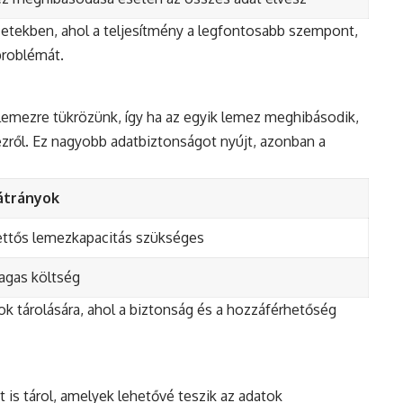
yzetekben, ahol a teljesítmény a legfontosabb szempont,
problémát.
lemezre tükrözünk, így ha az egyik lemez meghibásodik,
zről. Ez nagyobb adatbiztonságot nyújt, azonban a
átrányok
ttős lemezkapacitás szükséges
agas költség
atok tárolására, ahol a biztonság és a hozzáférhetőség
t is tárol, amelyek lehetővé teszik az adatok