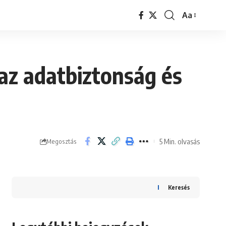
Aa
Font
Resizer
az adatbiztonság és
5 Min. olvasás
Megosztás
Keresés