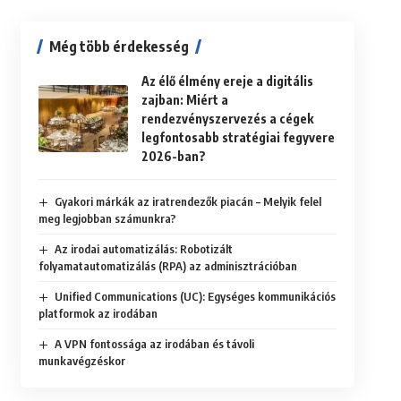
Még több érdekesség
Az élő élmény ereje a digitális
zajban: Miért a
rendezvényszervezés a cégek
legfontosabb stratégiai fegyvere
2026-ban?
Gyakori márkák az iratrendezők piacán – Melyik felel
meg legjobban számunkra?
Az irodai automatizálás: Robotizált
folyamatautomatizálás (RPA) az adminisztrációban
Unified Communications (UC): Egységes kommunikációs
platformok az irodában
A VPN fontossága az irodában és távoli
munkavégzéskor