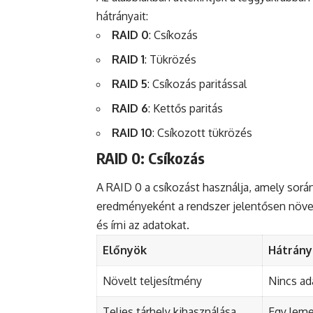
hátrányait:
RAID 0
: Csíkozás
RAID 1
: Tükrözés
RAID 5
: Csíkozás paritással
RAID 6
: Kettős paritás
RAID 10
: Csíkozott tükrözés
RAID 0: Csíkozás
A RAID 0 a csíkozást használja, amely sor
eredményeként a rendszer jelentősen növel
és írni az adatokat.
Előnyök
Hátrány
Növelt teljesítmény
Nincs a
Teljes tárhely kihasználása
Egy leme