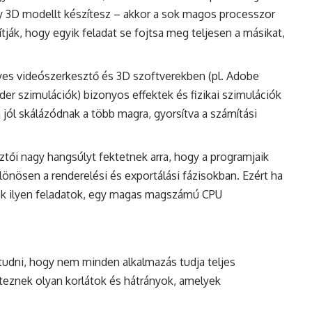
y 3D modellt készítesz – akkor a sok magos processzor
ják, hogy egyik feladat se fojtsa meg teljesen a másikat,
es videószerkesztő és 3D szoftverekben (pl. Adobe
der szimulációk) bizonyos effektek és fizikai szimulációk
 jól skálázódnak a több magra, gyorsítva a számítási
ztői nagy hangsúlyt fektetnek arra, hogy a programjaik
lönösen a renderelési és exportálási fázisokban. Ezért ha
k ilyen feladatok, egy magas magszámú CPU
tudni, hogy nem minden alkalmazás tudja teljes
éteznek olyan korlátok és hátrányok, amelyek