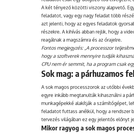
A két tényező közötti viszony alapvető. Eg
feladatot, vagy egy nagy feladat több rés
azt jelenti, hogy az egyes feladatok gyors
részekre. A kihívás abban rejlik, hogy a vi
reagálnak a magszámra és az órajelre.
Fontos megjegyzés: „A processzor teljesítm
hogy a szoftverek mennyire tudják kihaszná
CPU nem ér semmit, ha a program csak egyet
Sok mag: a párhuzamos fe
A sok magos processzorok az utóbbi években
egyre inkább megtanulták kihasználni a pá
munkagépekké alakítják a számítógépet, le
feladatot futtass anélkül, hogy a rendszer
tervezés világában ez egy jelentős előnyt j
Mikor ragyog a sok magos proce