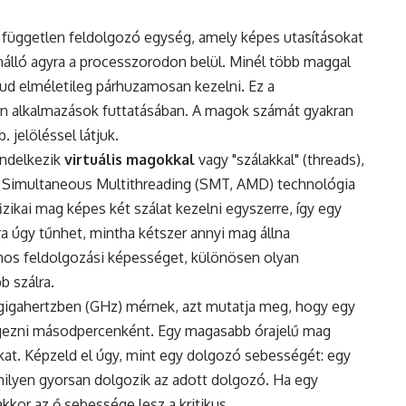
 független feldolgozó egység, amely képes utasításokat
önálló agyra a processzorodon belül. Minél több maggal
tud elméletileg párhuzamosan kezelni. Ez a
n alkalmazások futtatásában. A magok számát gyakran
 jelöléssel látjuk.
ndelkezik
virtuális magokkal
vagy "szálakkal" (threads),
a Simultaneous Multithreading (SMT, AMD) technológia
izikai mag képes két szálat kezelni egyszerre, így egy
a úgy tűnhet, mintha kétszer annyi mag állna
mos feldolgozási képességet, különösen olyan
b szálra.
 gigahertzben (GHz) mérnek, azt mutatja meg, hogy egy
gezni másodpercenként. Egy magasabb órajelű mag
kat. Képzeld el úgy, mint egy dolgozó sebességét: egy
 milyen gyorsan dolgozik az adott dolgozó. Ha egy
kkor az ő sebessége lesz a kritikus.