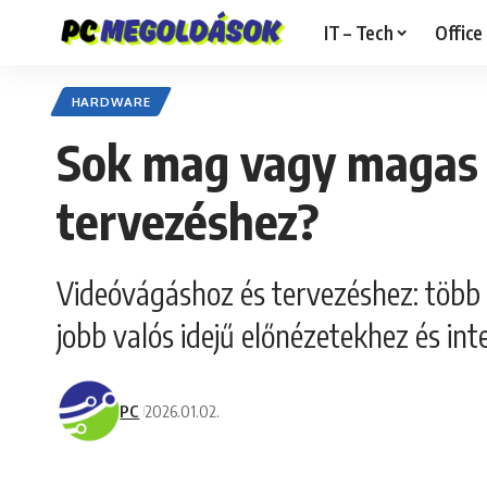
IT – Tech
Office
HARDWARE
Sok mag vagy magas ó
tervezéshez?
Videóvágáshoz és tervezéshez: több
jobb valós idejű előnézetekhez és in
PC
2026.01.02.