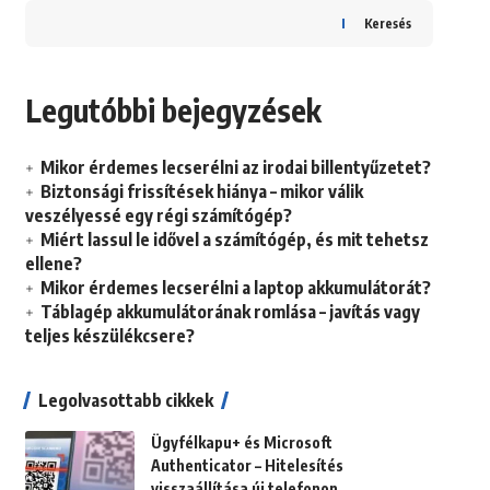
Keresés
Legutóbbi bejegyzések
Mikor érdemes lecserélni az irodai billentyűzetet?
Biztonsági frissítések hiánya – mikor válik
veszélyessé egy régi számítógép?
Miért lassul le idővel a számítógép, és mit tehetsz
ellene?
Mikor érdemes lecserélni a laptop akkumulátorát?
Táblagép akkumulátorának romlása – javítás vagy
teljes készülékcsere?
Legolvasottabb cikkek
Ügyfélkapu+ és Microsoft
Authenticator – Hitelesítés
visszaállítása új telefonon