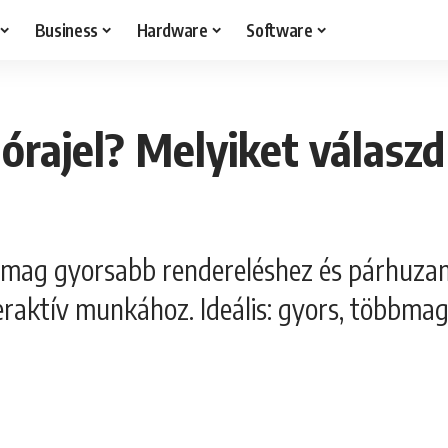
Business
Hardware
Software
rajel? Melyiket válaszd
 mag gyorsabb rendereléshez és párhuzam
teraktív munkához. Ideális: gyors, többma