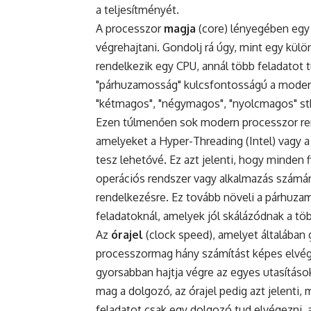
a teljesítményét.
A processzor
magja
(core) lényegében egy
végrehajtani. Gondolj rá úgy, mint egy kül
rendelkezik egy CPU, annál több feladatot 
"párhuzamosság" kulcsfontosságú a moder
"kétmagos", "négymagos", "nyolcmagos" stb.
Ezen túlmenően sok modern processzor re
amelyeket a Hyper-Threading (Intel) vagy 
tesz lehetővé. Ez azt jelenti, hogy minden f
operációs rendszer vagy alkalmazás számár
rendelkezésre. Ez tovább növeli a párhuza
feladatoknál, amelyek jól skálázódnak a töb
Az
órajel
(clock speed), amelyet általában
processzormag hány számítást képes elvé
gyorsabban hajtja végre az egyes utasításo
mag a dolgozó, az órajel pedig azt jelenti,
feladatot csak egy dolgozó tud elvégezni, a