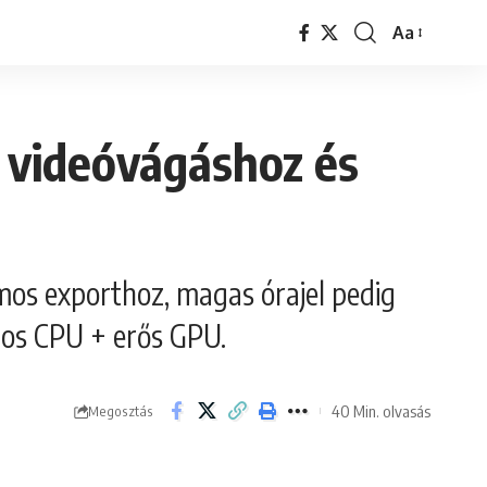
Aa
Font
Resizer
 videóvágáshoz és
os exporthoz, magas órajel pedig
gos CPU + erős GPU.
40 Min. olvasás
Megosztás