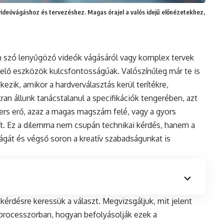
videóvágáshoz és tervezéshez. Magas órajel a valós idejű előnézetekhez,
en szó lenyűgöző videók vágásáról vagy komplex tervek
lelő eszközök kulcsfontosságúak. Valószínűleg már te is
tkezik, amikor a hardverválasztás kerül terítékre,
an állunk tanácstalanul a specifikációk tengerében, azt
yers erő, azaz a magas magszám felé, vagy a gyors
ít. Ez a dilemma nem csupán technikai kérdés, hanem a
át és végső soron a kreatív szabadságunkat is
érdésre keressük a választ. Megvizsgáljuk, mit jelent
 processzorban, hogyan befolyásolják ezek a