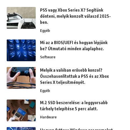
PS5 vagy Xbox Series X? Segítünk
dönteni, melyik konzolt válaszd 2025-
ben.
Egyéb
Mi az a BIOS/UEFI és hogyan lépjünk
be? Útmutató minden alaplaphoz.
Software
Melyik a valóban erősebb konzol?
Összehasonlítottuk a PS5 és az Xbox
Series X teljesítményét.
Egyéb
M.2 SSD beszerelése: a leggyorsabb
tárhely telepítése 5 perc alatt.
Hardware