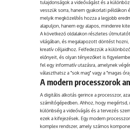
tulajdonságok a videóvágást és a különböző
vesszük sorra, hanem gyakorlati példákon 
melyik megközelítés hozza a legjobb eredm
alapuljon, hanem egy alapos, mindenre kit
A következő oldalakon részletes útmutatót 
világában, és megalapozott döntést hozni,
kreatív céljaidhoz. Felfedezzük a különböz
előnyeit, és olyan tényezőket is figyelembe
fel egy informatív utazásra, amelynek végé
választhatsz a "sok mag" vagy a "magas óraj
A modern processzorok an
A digitális alkotás gerince a processzor, a
számítógépedben. Ahhoz, hogy megértsd, mi
különbség a videóvágás és a tervezés szemp
ezek a kifejezések. Egy modern processzo
komplex rendszer, amely számos komponen