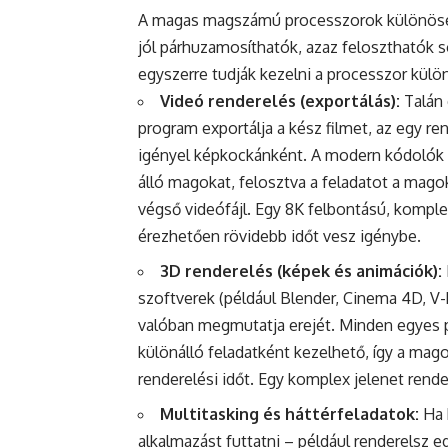
A magas magszámú processzorok különöse
jól párhuzamosíthatók, azaz feloszthatók so
egyszerre tudják kezelni a processzor külö
Videó renderelés (exportálás):
Talán 
program exportálja a kész filmet, az egy r
igényel képkockánként. A modern kódolók (
álló magokat, felosztva a feladatot a mago
végső videófájl. Egy 8K felbontású, komple
érezhetően rövidebb időt vesz igénybe.
3D renderelés (képek és animációk):
szoftverek (például Blender, Cinema 4D, V-
valóban megmutatja erejét. Minden egyes pi
különálló feladatként kezelhető, így a ma
renderelési időt. Egy komplex jelenet rende
Multitasking és háttérfeladatok:
Ha 
alkalmazást futtatni – például renderelsz