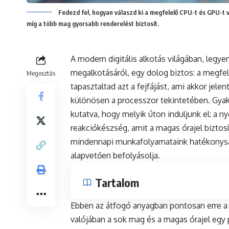
Fedezd fel, hogyan válaszd ki a megfelelő CPU-t és GPU-t 
míg a több mag gyorsabb renderelést biztosít.
A modern digitális alkotás világában, legy
megalkotásáról, egy dolog biztos: a megfe
Megosztás
tapasztaltad azt a fejfájást, ami akkor jelen
különösen a processzor tekintetében. Gyakr
kutatva, hogy melyik úton induljunk el: a n
reakciókészség, amit a magas órajel biztos
mindennapi munkafolyamataink hatékonyság
alapvetően befolyásolja.
Tartalom
Ebben az átfogó anyagban pontosan erre a k
valójában a sok mag és a magas órajel egy