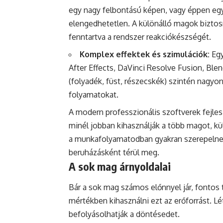
egy nagy felbontású képen, vagy éppen eg
elengedhetetlen. A különálló magok biztosít
fenntartva a rendszer reakciókészségét.
Komplex effektek és szimulációk:
Egy
After Effects, DaVinci Resolve Fusion, Blen
(folyadék, füst, részecskék) szintén nagyon
folyamatokat.
A modern professzionális szoftverek fejles
minél jobban kihasználják a több magot, kü
a munkafolyamatodban gyakran szerepelne
beruházásként térül meg.
A sok mag árnyoldalai
Bár a sok mag számos előnnyel jár, fontos 
mértékben kihasználni ezt az erőforrást. L
befolyásolhatják a döntésedet.