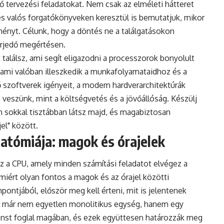
 tervezési feladatokat. Nem csak az elméleti hátteret
és valós forgatókönyveken keresztül is bemutatjuk, mikor
ényt. Célunk, hogy a döntés ne a találgatásokon
erjedő megértésen.
találsz, ami segít eligazodni a processzorok bonyolult
 ami valóban illeszkedik a munkafolyamataidhoz és a
ő szoftverek igényeit, a modern hardverarchitektúrák
 veszünk, mint a költségvetés és a jövőállóság. Készülj
n sokkal tisztábban látsz majd, és magabiztosan
el" között.
atómiája: magok és órajelek
zaz a CPU, amely minden számítási feladatot elvégez a
ért olyan fontos a magok és az órajel közötti
ontjából, először meg kell érteni, mit is jelentenek
r már nem egyetlen monolitikus egység, hanem egy
st foglal magában, és ezek együttesen határozzák meg