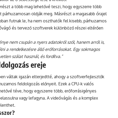
yrészt a több mag lehetővé teszi, hogy egyszerre több
zét párhuzamosan oldják meg. Másrészt a magasabb órajel
abban futnak le, ha nem oszthatók fel kisebb, párhuzamos
deóvágó és tervező szoftverek különböző részei eltérően
énye nem csupán a nyers adatokról szól, hanem arról is,
lni a rendelkezésre álló erőforrásokat. Egy sokmagos
len szálat használ, és fordítva.”
ldolgozás ereje
 váltak igazán elterjedtté, ahogy a szoftverfejlesztők
rhuzamos feldolgozás előnyeit. Ezek a CPU-k valós
hetővé téve, hogy egyszerre több, erőforrásigényes
 belassulna vagy lefagyna. A videóvágás és a komplex
elenthet.
sszor?