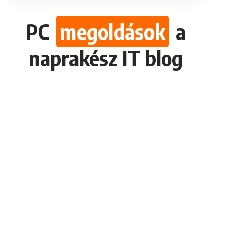
PC
megoldások
a
naprakész IT blog