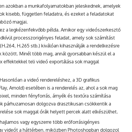
n azokban a munkafolyamatokban jeleskednek, amelyek
k kisebb, független feladatra, és ezeket a feladatokat
nböző magjai.
ez a legkézenfekvőbb példa. Amikor egy videószerkesztő
endkívül processzorigényes feladat, amely sok számítást
H.264, H.265 stb.) kiválóan kihasználják a rendelkezésre
k között. Minél több mag, annál gyorsabban készül el a
x effektekkel teli videó exportálása sok maggal
Hasonlóan a videó rendereléshez, a 3D grafikus
Ray, Arnold) esetében is a renderelés az, ahol a sok mag
xel, minden fényforrás, árnyék és textúra számítása
gok párhuzamosan dolgozva drasztikusan csökkentik a
relése sok maggal órák helyett percek alatt elkészülhet.
hajlamos vagy egyszerre több erőforrásigényes
 egy videót a háttérben, miközben Photoshopban dolgozol