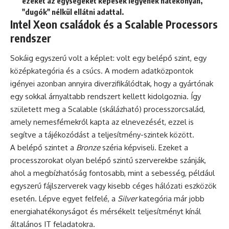
ezeket az egységeket képesek legyenek hatékonyan,
"dugók" nélkül ellátni adattal.
Intel Xeon családok és a Scalable Processors
rendszer
Sokáig egyszerű volt a képlet: volt egy belépő szint, egy
középkategória és a csúcs. A modern adatközpontok
igényei azonban annyira diverzifikálódtak, hogy a gyártónak
egy sokkal árnyaltabb rendszert kellett kidolgoznia. Így
született meg a Scalable (skálázható) processzorcsalád,
amely nemesfémekről kapta az elnevezését, ezzel is
segítve a tájékozódást a teljesítmény-szintek között.
A belépő szintet a
Bronze
széria képviseli. Ezeket a
processzorokat olyan belépő szintű szerverekbe szánják,
ahol a megbízhatóság fontosabb, mint a sebesség, például
egyszerű fájlszerverek vagy kisebb céges hálózati eszközök
esetén. Lépve egyet felfelé, a
Silver
kategória már jobb
energiahatékonyságot és mérsékelt teljesítményt kínál
általános IT feladatokra.