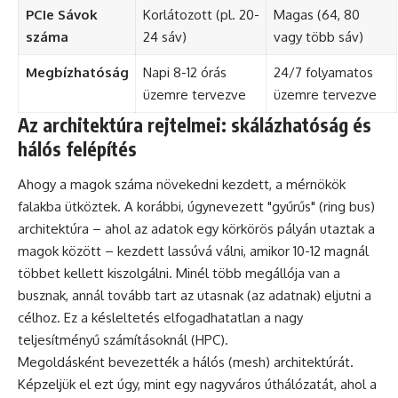
PCIe Sávok
Korlátozott (pl. 20-
Magas (64, 80
száma
24 sáv)
vagy több sáv)
Megbízhatóság
Napi 8-12 órás
24/7 folyamatos
üzemre tervezve
üzemre tervezve
Az architektúra rejtelmei: skálázhatóság és
hálós felépítés
Ahogy a magok száma növekedni kezdett, a mérnökök
falakba ütköztek. A korábbi, úgynevezett "gyűrűs" (ring bus)
architektúra – ahol az adatok egy körkörös pályán utaztak a
magok között – kezdett lassúvá válni, amikor 10-12 magnál
többet kellett kiszolgálni. Minél több megállója van a
busznak, annál tovább tart az utasnak (az adatnak) eljutni a
célhoz. Ez a késleltetés elfogadhatatlan a nagy
teljesítményű számításoknál (HPC).
Megoldásként bevezették a hálós (mesh) architektúrát.
Képzeljük el ezt úgy, mint egy nagyváros úthálózatát, ahol a