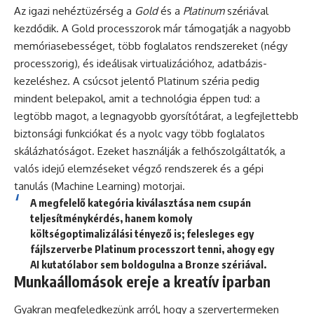
Az igazi nehéztüzérség a
Gold
és a
Platinum
szériával
kezdődik. A Gold processzorok már támogatják a nagyobb
memóriasebességet, több foglalatos rendszereket (négy
processzorig), és ideálisak virtualizációhoz, adatbázis-
kezeléshez. A csúcsot jelentő Platinum széria pedig
mindent belepakol, amit a technológia éppen tud: a
legtöbb magot, a legnagyobb gyorsítótárat, a legfejlettebb
biztonsági funkciókat és a nyolc vagy több foglalatos
skálázhatóságot. Ezeket használják a felhőszolgáltatók, a
valós idejű elemzéseket végző rendszerek és a gépi
tanulás (Machine Learning) motorjai.
A megfelelő kategória kiválasztása nem csupán
teljesítménykérdés, hanem komoly
költségoptimalizálási tényező is; felesleges egy
fájlszerverbe Platinum processzort tenni, ahogy egy
AI kutatólabor sem boldogulna a Bronze szériával.
Munkaállomások ereje a kreatív iparban
Gyakran megfeledkezünk arról, hogy a szervertermeken