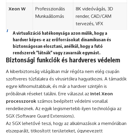
Xeon W
Professzionális
8K videóvágás, 3D
Munkaállomás
render, CAD/CAM
tervezés, VFX
A virtualizáció hatékonysága azon múlik, hogy a
hardver képes-e az erőforrásokat dinamikusan és
biztonságosan elosztani, anélkül, hogy a futó
rendszerek "látnák" vagy zavarnák egymást.
Biztonsági funkciók és hardveres védelem
A kiberbiztonság világában már régóta nem elég csupán
szoftveres tűzfalakra és vírusirtókra hagyatkozni. A támadók
egyre kifinomultabbak, és már a hardver szintjén is
próbálnak réseket találni. Erre válaszul az
Intel Xeon
processzorok
számos beépített védelmi vonallal
rendelkeznek. Az egyik legismertebb ilyen technológia az
SGX (Software Guard Extensions).
Az SGX lehetővé teszi, hogy az alkalmazások a memóriában
elszeparált, titkosított területeket, úgynevezett