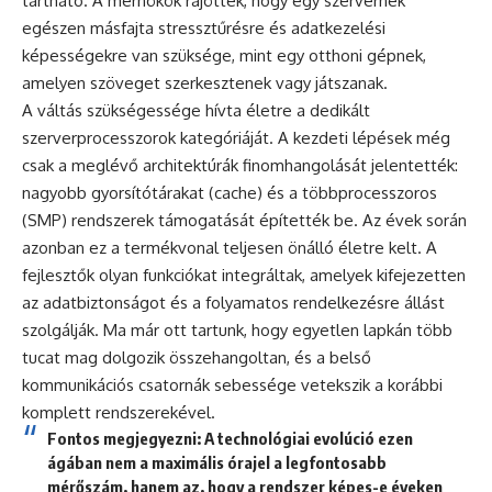
tartható. A mérnökök rájöttek, hogy egy szervernek
egészen másfajta stressztűrésre és adatkezelési
képességekre van szüksége, mint egy otthoni gépnek,
amelyen szöveget szerkesztenek vagy játszanak.
A váltás szükségessége hívta életre a dedikált
szerverprocesszorok kategóriáját. A kezdeti lépések még
csak a meglévő architektúrák finomhangolását jelentették:
nagyobb gyorsítótárakat (cache) és a többprocesszoros
(SMP) rendszerek támogatását építették be. Az évek során
azonban ez a termékvonal teljesen önálló életre kelt. A
fejlesztők olyan funkciókat integráltak, amelyek kifejezetten
az adatbiztonságot és a folyamatos rendelkezésre állást
szolgálják. Ma már ott tartunk, hogy egyetlen lapkán több
tucat mag dolgozik összehangoltan, és a belső
kommunikációs csatornák sebessége vetekszik a korábbi
komplett rendszerekével.
Fontos megjegyezni: A technológiai evolúció ezen
ágában nem a maximális órajel a legfontosabb
mérőszám, hanem az, hogy a rendszer képes-e éveken