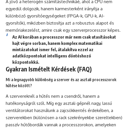
A jövő a heterogén számítástechnikáé, ahol a CPU nem
egyedül dolgozik, hanem karmesterként irányítja a
különböző gyorsítóegységeket (FPGA-k, GPU-k, AI-
gyorsítók), miközben biztosítja azt a robusztus alapot és
memóriakezelést, amire csak egy szerverprocesszor képes.
Az AI korában a processzor már nem csak utasításokat
hajt végre sorban, hanem komplex matematikai
mintázatokat ismer fel, átalakítva ezzel az
adatközpontokat intelligens döntéshozó
központokká.
Gyakran Ismételt Kérdések (FAQ)
Mi a legnagyobb különbség a szerver és az asztali processzorok
hűtése között?
A szervereknél a hűtés nem a csendről, hanem a
hatékonyságról szól. Míg egy asztali gépnél nagy, lassú
ventilátorokat használunk a zajcsökkentés érdekében, a
szerverekben (különösen a rack szekrényekbe szereltekben)
passzív hűtőbordák vannak a processzorokon, amelyeken