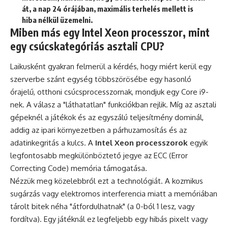
át, a nap 24 órájában, maximális terhelés mellett is
hiba nélkül üzemelni.
Miben más egy Intel Xeon processzor, mint
egy csúcskategóriás asztali CPU?
Laikusként gyakran felmerül a kérdés, hogy miért kerül egy
szerverbe szánt egység többszörösébe egy hasonló
órajelű, otthoni csúcsprocesszornak, mondjuk egy Core i9-
nek. A válasz a "láthatatlan" funkciókban rejlik. Míg az asztali
gépeknél a játékok és az egyszálú teljesítmény dominál,
addig az ipari környezetben a párhuzamosítás és az
adatinkegritás a kulcs. A
Intel Xeon processzorok
egyik
legfontosabb megkülönböztető jegye az ECC (Error
Correcting Code) memória támogatása.
Nézzük meg közelebbről ezt a technológiát. A kozmikus
sugárzás vagy elektromos interferencia miatt a memóriában
tárolt bitek néha "átfordulhatnak" (a 0-ból 1 lesz, vagy
fordítva). Egy játéknál ez legfeljebb egy hibás pixelt vagy