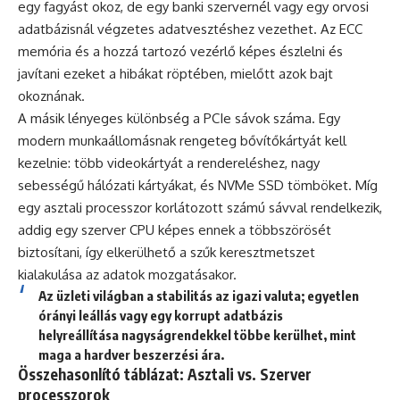
egy fagyást okoz, de egy banki szervernél vagy egy orvosi
adatbázisnál végzetes adatvesztéshez vezethet. Az ECC
memória és a hozzá tartozó vezérlő képes észlelni és
javítani ezeket a hibákat röptében, mielőtt azok bajt
okoznának.
A másik lényeges különbség a PCIe sávok száma. Egy
modern munkaállomásnak rengeteg bővítőkártyát kell
kezelnie: több videokártyát a rendereléshez, nagy
sebességű hálózati kártyákat, és NVMe SSD tömböket. Míg
egy asztali processzor korlátozott számú sávval rendelkezik,
addig egy szerver CPU képes ennek a többszörösét
biztosítani, így elkerülhető a szűk keresztmetszet
kialakulása az adatok mozgatásakor.
Az üzleti világban a stabilitás az igazi valuta; egyetlen
órányi leállás vagy egy korrupt adatbázis
helyreállítása nagyságrendekkel többe kerülhet, mint
maga a hardver beszerzési ára.
Összehasonlító táblázat: Asztali vs. Szerver
processzorok