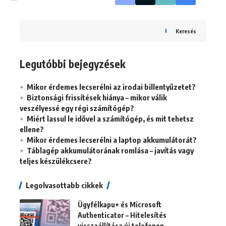
Keresés
Legutóbbi bejegyzések
Mikor érdemes lecserélni az irodai billentyűzetet?
Biztonsági frissítések hiánya – mikor válik
veszélyessé egy régi számítógép?
Miért lassul le idővel a számítógép, és mit tehetsz
ellene?
Mikor érdemes lecserélni a laptop akkumulátorát?
Táblagép akkumulátorának romlása – javítás vagy
teljes készülékcsere?
Legolvasottabb cikkek
Ügyfélkapu+ és Microsoft
Authenticator – Hitelesítés
visszaállítása új telefonon