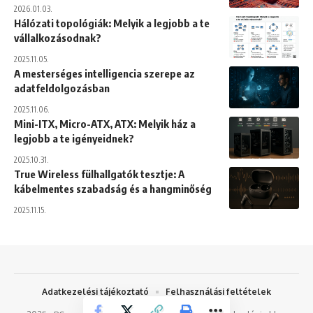
2026.01.03.
Hálózati topológiák: Melyik a legjobb a te
vállalkozásodnak?
2025.11.05.
A mesterséges intelligencia szerepe az
adatfeldolgozásban
2025.11.06.
Mini-ITX, Micro-ATX, ATX: Melyik ház a
legjobb a te igényeidnek?
2025.10.31.
True Wireless fülhallgatók tesztje: A
kábelmentes szabadság és a hangminőség
2025.11.15.
Adatkezelési tájékoztató
Felhasználási feltételek