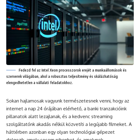
Fedezd fel az Intel Xeon processzorok erejét a munkaállomások és
szerverek világában, ahol a robusztus teljesítmény és skálázhatóság
elengedhetetlen a vállalati feladatokhoz.
Sokan hajlamosak vagyunk természetesnek venni, hogy az
internet a nap 24 órájában elérhető, a banki tranzakcióink
pillanatok alatt lezajlanak, és a kedvenc streaming
szolgáltatónk akadás nélkül közvetíti a legújabb filmeket. A
háttérben azonban egy olyan technológiai gépezet
dolgozik, amely sosem pihenhet, és amelynek