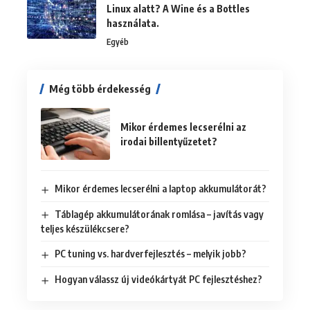
Linux alatt? A Wine és a Bottles
használata.
Egyéb
Még több érdekesség
Mikor érdemes lecserélni az
irodai billentyűzetet?
Mikor érdemes lecserélni a laptop akkumulátorát?
Táblagép akkumulátorának romlása – javítás vagy
teljes készülékcsere?
PC tuning vs. hardverfejlesztés – melyik jobb?
Hogyan válassz új videókártyát PC fejlesztéshez?