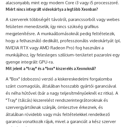
alacsonyabb, mint egy modern Core i3 vagy i5 processzoré.
Miért nincs integrált videokártya a legtöbb Xeonban?
A szerverek többségét távolról, parancssorból vagy webes
felületen menedzselik, így nincs szükség grafikus
megjelenítésre. A munkaállomásoknál pedig feltételezik,
hogy a felhasználó dedikált, professzionális videokártyát (pl.
NVIDIA RTX vagy AMD Radeon Pro) fog használni a
munkájához, így felesleges szilícium-területet pazarolni egy
gyenge integrált GPU-ra.
Mit jelent a "tray" és a "box" kiszerelés a Xeonoknál?
A "Box" (dobozos) verzió a kiskereskedelmi forgalomba
szánt csomagolás, általában hosszabb gyártói garanciával
és néha hűtővel (bár a nagy teljesítményűeknél ez ritka). A
"Tray" (tálcás) kiszerelést rendszerintegrátoroknak és
szervergyártóknak szánják, ömlesztve érkeznek, és
általában rövidebb vagy más feltételekkel rendelkező
garancia vonatkozik rájuk, mivel a garanciát a kész szerver