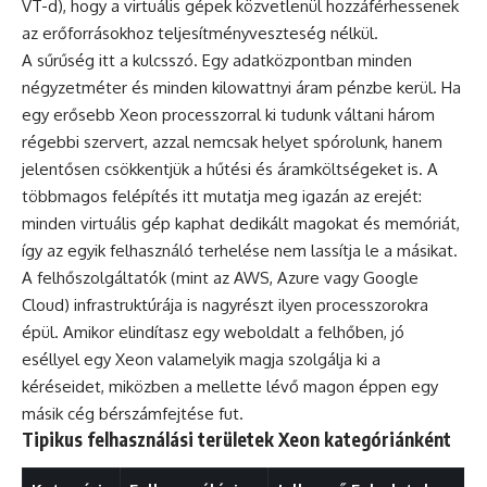
VT-d), hogy a virtuális gépek közvetlenül hozzáférhessenek
az erőforrásokhoz teljesítményveszteség nélkül.
A sűrűség itt a kulcsszó. Egy adatközpontban minden
négyzetméter és minden kilowattnyi áram pénzbe kerül. Ha
egy erősebb Xeon processzorral ki tudunk váltani három
régebbi szervert, azzal nemcsak helyet spórolunk, hanem
jelentősen csökkentjük a hűtési és áramköltségeket is. A
többmagos felépítés itt mutatja meg igazán az erejét:
minden virtuális gép kaphat dedikált magokat és memóriát,
így az egyik felhasználó terhelése nem lassítja le a másikat.
A felhőszolgáltatók (mint az AWS, Azure vagy Google
Cloud) infrastruktúrája is nagyrészt ilyen processzorokra
épül. Amikor elindítasz egy weboldalt a felhőben, jó
eséllyel egy Xeon valamelyik magja szolgálja ki a
kéréseidet, miközben a mellette lévő magon éppen egy
másik cég bérszámfejtése fut.
Tipikus felhasználási területek Xeon kategóriánként