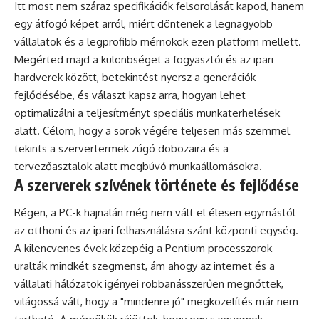
Itt most nem száraz specifikációk felsorolását kapod, hanem
egy átfogó képet arról, miért döntenek a legnagyobb
vállalatok és a legprofibb mérnökök ezen platform mellett.
Megérted majd a különbséget a fogyasztói és az ipari
hardverek között, betekintést nyersz a generációk
fejlődésébe, és választ kapsz arra, hogyan lehet
optimalizálni a teljesítményt speciális munkaterhelések
alatt. Célom, hogy a sorok végére teljesen más szemmel
tekints a szervertermek zúgó dobozaira és a
tervezőasztalok alatt megbúvó munkaállomásokra.
A szerverek szívének története és fejlődése
Régen, a PC-k hajnalán még nem vált el élesen egymástól
az otthoni és az ipari felhasználásra szánt központi egység.
A kilencvenes évek közepéig a Pentium processzorok
uralták mindkét szegmenst, ám ahogy az internet és a
vállalati hálózatok igényei robbanásszerűen megnőttek,
világossá vált, hogy a "mindenre jó" megközelítés már nem