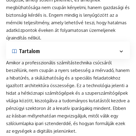
megbízhatósága nem csupán kényelmi, hanem gazdasági és
biztonsági kérdés is. Engem mindig is lenyűgözött az a
mérnöki teljesítmény, amely lehetővé teszi, hogy hatalmas
adatközpontok éveken át folyamatosan üzemeljenek
újraindítás nélkül.
Tartalom
Amikor a professzionális számítástechnika csúcsáról
beszélünk, nem csupán a nyers sebesség a mérvadó, hanem
a hibatűrés, a skálázhatóság és a speciális feladatokhoz
igazított architektúra összessége. Ez a technológia jelenti a
hidat a hétköznapi számítógépek és a szuperszámítógépek
világa között, kiszolgálva a tudományos kutatástól kezdve a
pénzügyi szektoron át a kreatív iparágakig mindent. Ebben
az írásban mélyrehatóan megvizsgáljuk, mitől válik egy
szilíciumlapka ipari sztenderddé, és hogyan formálják ezek
az egységek a digitális jelenünket.