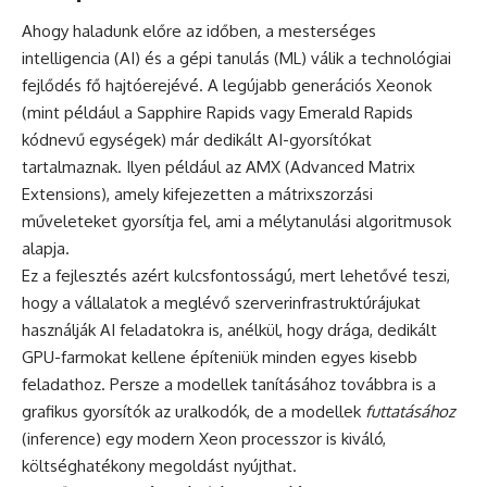
Ahogy haladunk előre az időben, a mesterséges
intelligencia (AI) és a gépi tanulás (ML) válik a technológiai
fejlődés fő hajtóerejévé. A legújabb generációs Xeonok
(mint például a Sapphire Rapids vagy Emerald Rapids
kódnevű egységek) már dedikált AI-gyorsítókat
tartalmaznak. Ilyen például az AMX (Advanced Matrix
Extensions), amely kifejezetten a mátrixszorzási
műveleteket gyorsítja fel, ami a mélytanulási algoritmusok
alapja.
Ez a fejlesztés azért kulcsfontosságú, mert lehetővé teszi,
hogy a vállalatok a meglévő szerverinfrastruktúrájukat
használják AI feladatokra is, anélkül, hogy drága, dedikált
GPU-farmokat kellene építeniük minden egyes kisebb
feladathoz. Persze a modellek tanításához továbbra is a
grafikus gyorsítók az uralkodók, de a modellek
futtatásához
(inference) egy modern Xeon processzor is kiváló,
költséghatékony megoldást nyújthat.