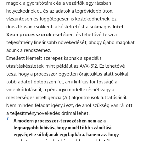
magok, a gyorsítótárak és a vezérlők egy rácsban
helyezkednek el, és az adatok a legrövidebb úton,
vízszintesen és függőlegesen is közlekedhetnek. Ez
drasztikusan csökkenti a késleltetést a sokmagos
Intel
Xeon processzorok
esetében, és lehetővé teszi a
teljesítmény lineárisabb növekedését, ahogy újabb magokat
adunk a rendszerhez.
Emellett kiemelt szerepet kapnak a speciális
utasításkészletek, mint például az AVX-512. Ez lehetővé
teszi, hogy a processzor egyetlen órajelciklus alatt sokkal
több adatot dolgozzon fel, ami kritikus fontosságú a
videokódolásnál, a pénzügyi modellezésnél vagy a
mesterséges intelligencia (AI) algoritmusok futtatásánál.
Nem minden feladat igényli ezt, de ahol szükség van rá, ott
a teljesítménynövekedés drámai lehet.
A modern processzor-tervezésben nem az a
legnagyobb kihívás, hogy minél több számítási
egységet zsúfoljanak egy lapkára, hanem az, hogy