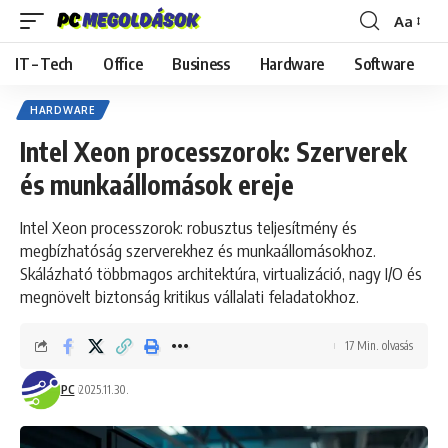
Aa
Font
Resizer
IT – Tech
Office
Business
Hardware
Software
HARDWARE
Intel Xeon processzorok: Szerverek
és munkaállomások ereje
Intel Xeon processzorok: robusztus teljesítmény és
megbízhatóság szerverekhez és munkaállomásokhoz.
Skálázható többmagos architektúra, virtualizáció, nagy I/O és
megnövelt biztonság kritikus vállalati feladatokhoz.
17 Min. olvasás
PC
2025.11.30.