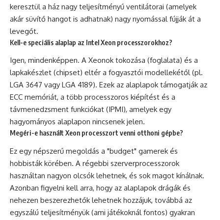
keresztül a ház nagy teljesítményű ventilátorai (amelyek
akár süvítő hangot is adhatnak) nagy nyomással fújják át a
levegőt.
Kell-e speciális alaplap az Intel Xeon processzorokhoz?
Igen, mindenképpen. A Xeonok tokozása (foglalata) és a
lapkakészlet (chipset) eltér a fogyasztói modellekétől (pl.
LGA 3647 vagy LGA 4189). Ezek az alaplapok támogatják az
ECC memóriát, a több processzoros kiépítést és a
távmenedzsment funkciókat (IPMI), amelyek egy
hagyományos alaplapon nincsenek jelen.
Megéri-e használt Xeon processzort venni otthoni gépbe?
Ez egy népszerű megoldás a "budget" gamerek és
hobbisták körében. A régebbi szerverprocesszorok
használtan nagyon olcsók lehetnek, és sok magot kínálnak.
Azonban figyelni kell arra, hogy az alaplapok drágák és
nehezen beszerezhetők lehetnek hozzájuk, továbbá az
egyszálú teljesítményük (ami játékoknál fontos) gyakran