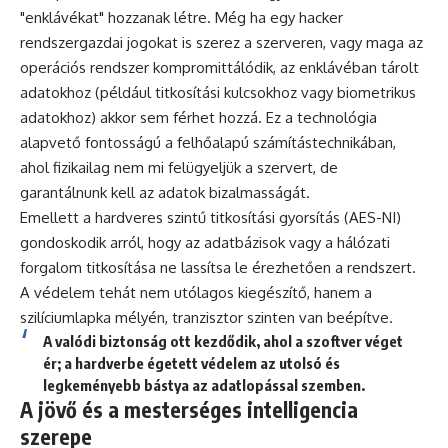
"enklávékat" hozzanak létre. Még ha egy hacker
rendszergazdai jogokat is szerez a szerveren, vagy maga az
operációs rendszer kompromittálódik, az enklávéban tárolt
adatokhoz (például titkosítási kulcsokhoz vagy biometrikus
adatokhoz) akkor sem férhet hozzá. Ez a technológia
alapvető fontosságú a felhőalapú számítástechnikában,
ahol fizikailag nem mi felügyeljük a szervert, de
garantálnunk kell az adatok bizalmasságát.
Emellett a hardveres szintű titkosítási gyorsítás (AES-NI)
gondoskodik arról, hogy az adatbázisok vagy a hálózati
forgalom titkosítása ne lassítsa le érezhetően a rendszert.
A védelem tehát nem utólagos kiegészítő, hanem a
szilíciumlapka mélyén, tranzisztor szinten van beépítve.
A valódi biztonság ott kezdődik, ahol a szoftver véget
ér; a hardverbe égetett védelem az utolsó és
legkeményebb bástya az adatlopással szemben.
A jövő és a mesterséges intelligencia
szerepe