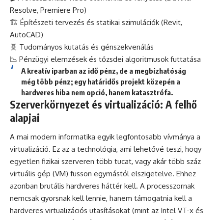
Resolve, Premiere Pro)
🏗️ Építészeti tervezés és statikai szimulációk (Revit,
AutoCAD)
🧬 Tudományos kutatás és génszekvenálás
📉 Pénzügyi elemzések és tőzsdei algoritmusok futtatása
A kreatív iparban az idő pénz, de a megbízhatóság
még több pénz; egy határidős projekt közepén a
hardveres hiba nem opció, hanem katasztrófa.
Szerverkörnyezet és virtualizáció: A felhő
alapjai
A mai modern informatika egyik legfontosabb vívmánya a
virtualizáció. Ez az a technológia, ami lehetővé teszi, hogy
egyetlen fizikai szerveren több tucat, vagy akár több száz
virtuális gép (VM) fusson egymástól elszigetelve. Ehhez
azonban brutális hardveres háttér kell. A processzornak
nemcsak gyorsnak kell lennie, hanem támogatnia kell a
hardveres virtualizációs utasításokat (mint az Intel VT-x és