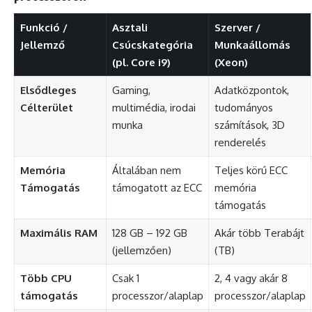
Funkció /
Asztali
Szerver /
Jellemző
Csúcskategória
Munkaállomás
(pl. Core i9)
(Xeon)
Elsődleges
Gaming,
Adatközpontok,
Célterület
multimédia, irodai
tudományos
munka
számítások, 3D
renderelés
Memória
Általában nem
Teljes körű ECC
Támogatás
támogatott az ECC
memória
támogatás
Maximális RAM
128 GB – 192 GB
Akár több Terabájt
(jellemzően)
(TB)
Több CPU
Csak 1
2, 4 vagy akár 8
támogatás
processzor/alaplap
processzor/alaplap