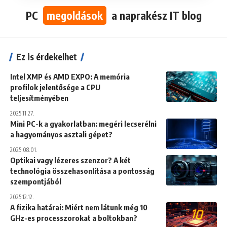
PC
megoldások
a naprakész IT blog
Ez is érdekelhet
Intel XMP és AMD EXPO: A memória
profilok jelentősége a CPU
teljesítményében
2025.11.27.
Mini PC-k a gyakorlatban: megéri lecserélni
a hagyományos asztali gépet?
2025.08.01.
Optikai vagy lézeres szenzor? A két
technológia összehasonlítása a pontosság
szempontjából
2025.12.12.
A fizika határai: Miért nem látunk még 10
GHz-es processzorokat a boltokban?