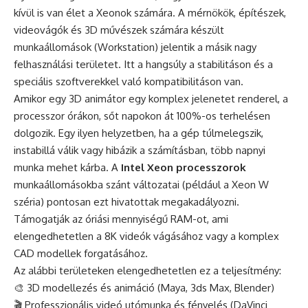
kívül is van élet a Xeonok számára. A mérnökök, építészek,
videovágók és 3D művészek számára készült
munkaállomások (Workstation) jelentik a másik nagy
felhasználási területet. Itt a hangsúly a stabilitáson és a
speciális szoftverekkel való kompatibilitáson van.
Amikor egy 3D animátor egy komplex jelenetet renderel, a
processzor órákon, sőt napokon át 100%-os terhelésen
dolgozik. Egy ilyen helyzetben, ha a gép túlmelegszik,
instabillá válik vagy hibázik a számításban, több napnyi
munka mehet kárba. A
Intel Xeon processzorok
munkaállomásokba szánt változatai (például a Xeon W
széria) pontosan ezt hivatottak megakadályozni.
Támogatják az óriási mennyiségű RAM-ot, ami
elengedhetetlen a 8K videók vágásához vagy a komplex
CAD modellek forgatásához.
Az alábbi területeken elengedhetetlen ez a teljesítmény:
🎨 3D modellezés és animáció (Maya, 3ds Max, Blender)
🎬 Professzionális videó utómunka és fényelés (DaVinci