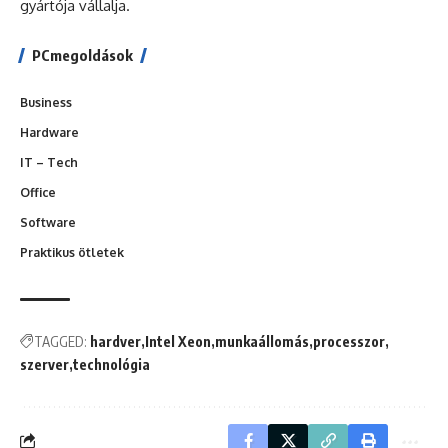
gyártója vállalja.
PCmegoldások
Business
Hardware
IT – Tech
Office
Software
Praktikus ötletek
TAGGED:
hardver
Intel Xeon
munkaállomás
processzor
szerver
technológia