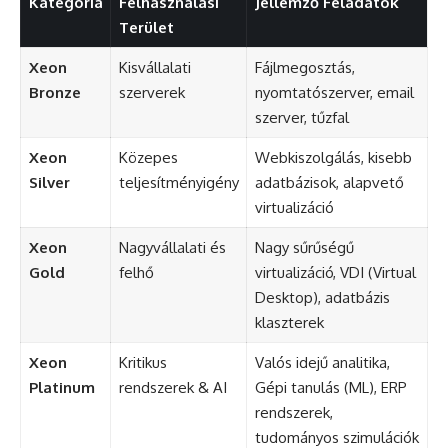
Kategória
Felhasználási
Jellemző Feladatok
Terület
Xeon
Kisvállalati
Fájlmegosztás,
Bronze
szerverek
nyomtatószerver, email
szerver, tűzfal
Xeon
Közepes
Webkiszolgálás, kisebb
Silver
teljesítményigény
adatbázisok, alapvető
virtualizáció
Xeon
Nagyvállalati és
Nagy sűrűségű
Gold
felhő
virtualizáció, VDI (Virtual
Desktop), adatbázis
klaszterek
Xeon
Kritikus
Valós idejű analitika,
Platinum
rendszerek & AI
Gépi tanulás (ML), ERP
rendszerek,
tudományos szimulációk