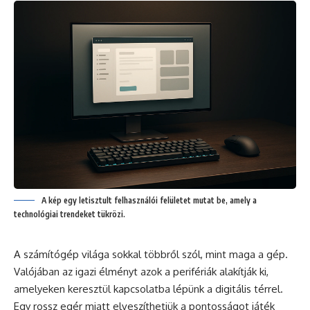
A kép egy letisztult felhasználói felületet mutat be, amely a
technológiai trendeket tükrözi.
A számítógép világa sokkal többről szól, mint maga a gép.
Valójában az igazi élményt azok a perifériák alakítják ki,
amelyeken keresztül kapcsolatba lépünk a digitális térrel.
Egy rossz egér miatt elveszíthetjük a pontosságot játék