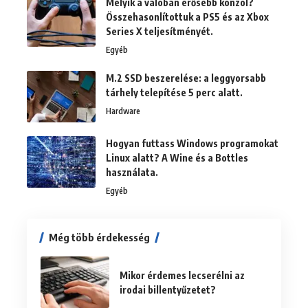
Melyik a valóban erősebb konzol?
Összehasonlítottuk a PS5 és az Xbox
Series X teljesítményét.
Egyéb
M.2 SSD beszerelése: a leggyorsabb
tárhely telepítése 5 perc alatt.
Hardware
Hogyan futtass Windows programokat
Linux alatt? A Wine és a Bottles
használata.
Egyéb
Még több érdekesség
Mikor érdemes lecserélni az
irodai billentyűzetet?