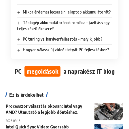
Mikor érdemes lecserélni a laptop akkumulátorát?
Táblagép akkumulátorának romlása – javítás vagy
teljes készülékcsere?
PC tuning vs. hardverfejlesztés – melyik jobb?
Hogyan válassz új videókártyát PC fejlesztéshez?
PC
megoldások
a naprakész IT blog
Ez is érdekelhet
Processzor választás okosan: Intel vagy
AMD? Útmutató a legjobb döntéshez.
2025.09.16.
Intel Quick Sync Video: Gyorsabb