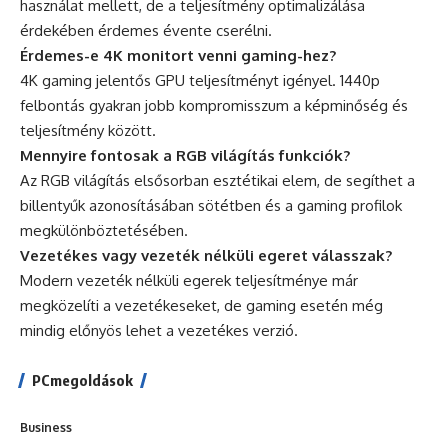
használat mellett, de a teljesítmény optimalizálása
érdekében érdemes évente cserélni.
Érdemes-e 4K monitort venni gaming-hez?
4K gaming jelentős GPU teljesítményt igényel. 1440p
felbontás gyakran jobb kompromisszum a képminőség és
teljesítmény között.
Mennyire fontosak a RGB világítás funkciók?
Az RGB világítás elsősorban esztétikai elem, de segíthet a
billentyűk azonosításában sötétben és a gaming profilok
megkülönböztetésében.
Vezetékes vagy vezeték nélküli egeret válasszak?
Modern vezeték nélküli egerek teljesítménye már
megközelíti a vezetékeseket, de gaming esetén még
mindig előnyös lehet a vezetékes verzió.
PCmegoldások
Business