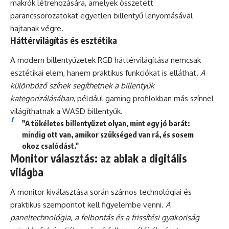
makrók létrehozására, amelyek összetett
parancssorozatokat egyetlen billentyű lenyomásával
hajtanak végre.
Háttérvilágítás és esztétika
A modern billentyűzetek RGB háttérvilágítása nemcsak
esztétikai elem, hanem praktikus funkciókat is elláthat.
A
különböző színek segíthetnek a billentyűk
kategorizálásában
, például gaming profilokban más színnel
világíthatnak a WASD billentyűk.
"A tökéletes billentyűzet olyan, mint egy jó barát:
mindig ott van, amikor szükséged van rá, és sosem
okoz csalódást."
Monitor választás: az ablak a digitális
világba
A monitor kiválasztása során számos technológiai és
praktikus szempontot kell figyelembe venni.
A
paneltechnológia, a felbontás és a frissítési gyakoriság