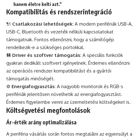
hanem életre kelti azt."
Kompatibilitás és rendszerintegráció
🔌
Csatlakozási lehetőségek
: A modern perifériák USB-A,
USB-C, Bluetooth és vezeték nélküli kapcsolatokat
támogatnak. Fontos ellenőrizni, hogy a számítógép
rendelkezik-e a szükséges portokkal.
💾
Driver és szoftver támogatás
: A speciális funkciók
gyakran dedikált szoftvert igényelnek. Érdemes ellenőrizni
az operációs rendszer kompatibilitást és a gyártói
támogatás minőségét.
⚙️
Energiafogyasztás
: A nagyobb monitorok és RGB-s
perifériák jelentősen növelhetik az energiafogyasztást.
Érdemes figyelembe venni az üzemeltetési költségeket is.
Költségvetési megfontolások
Ár-érték arány optimalizálása
A periféria vásárlás során fontos megtalálni az egyensúlyt a