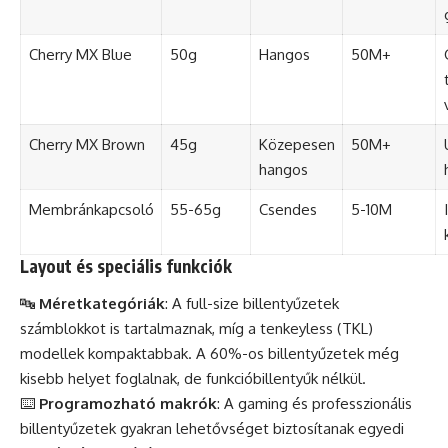
Cherry MX Blue
50g
Hangos
50M+
Cherry MX Brown
45g
Közepesen
50M+
hangos
Membránkapcsoló
55-65g
Csendes
5-10M
Layout és speciális funkciók
🔤
Méretkategóriák
: A full-size billentyűzetek
számblokkot is tartalmaznak, míg a tenkeyless (TKL)
modellek kompaktabbak. A 60%-os billentyűzetek még
kisebb helyet foglalnak, de funkcióbillentyűk nélkül.
⌨️
Programozható makrók
: A gaming és professzionális
billentyűzetek gyakran lehetővséget biztosítanak egyedi