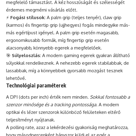
megfelelő támasztást. A kéz hosszúságát és szélességét
érdemes megmérni vásárlás előtt.
⚡
Fogási stílusok
: A palm grip (teljes tenyér), claw grip
(karmos) és fingertip grip (ujjhegyes) fogás mindegyike más-
más egértípust igényel. A palm grip esetén magasabb,
ergonomikusabb formák, míg fingertip grip esetén
alacsonyabb, könnyebb egerek a megfelelőek.
🎯
Súlyeloszlás
: A modern gaming egerek gyakran állítható
súlyokkal rendelkeznek. A nehezebb egerek stabilabbak, de
lassabbak, míg a könnyebbek gyorsabb mozgást tesznek
lehetővé.
Technológiai paraméterek
A DPI (dots per inch) érték nem minden.
Sokkal fontosabb a
szenzor minősége és a tracking pontossága
. A modern
optikai és lézer szenzorok különböző felületeken eltérő
teljesítményt nyújtanak.
A polling rate, azaz a lekérdezési gyakoriság meghatározza,
hogy másodpercenként hányszor küldi el az egér a