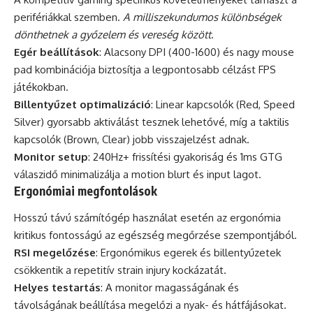
perifériákkal szemben.
A milliszekundumos különbségek
dönthetnek a győzelem és vereség között
.
Egér beállítások
: Alacsony DPI (400-1600) és nagy mouse
pad kombinációja biztosítja a legpontosabb célzást FPS
játékokban.
Billentyűzet optimalizáció
: Linear kapcsolók (Red, Speed
Silver) gyorsabb aktiválást tesznek lehetővé, míg a taktilis
kapcsolók (Brown, Clear) jobb visszajelzést adnak.
Monitor setup
: 240Hz+ frissítési gyakoriság és 1ms GTG
válaszidő minimalizálja a motion blurt és input lagot.
Ergonómiai megfontolások
Hosszú távú számítógép használat esetén az ergonómia
kritikus fontosságú az egészség megőrzése szempontjából.
RSI megelőzése
: Ergonómikus egerek és billentyűzetek
csökkentik a repetitív strain injury kockázatát.
Helyes testartás
: A monitor magasságának és
távolságának beállítása megelőzi a nyak- és hátfájásokat.