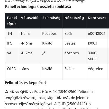
mind befolyásolják a végső felhasználói élményt
.
Paneltechnológiák összehasonlítása
Panel
Válaszidő
Színhűség
Nézetszög
Kontraszt
típus
TN
1-5ms
Közepes
Szűk
600-1000:1
IPS
4-16ms
Kiváló
Széles
1000:1
VA
4-12ms
Jó
Közepes
3000-
5000:1
OLED
<1ms
Kiváló
Széles
Végtelen
Felbontás és képméret
📺
4K vs QHD vs Full HD
: A 4K (3840×2160) felbontás
lenyűgöző részletgazdagságot biztosít, de jelentős
hardverteljesítményt igényel. A QHD (2560×1440) jó