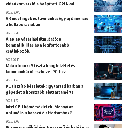
videókonverzió a beépített GPU-val
2025.12.01.
VR meetingek és távmunka: Egy új dimenzió
a kollaborációban
2025.12.28.
Alaplap vásárlási útmutató: a
kompatibilitás és a legfontosabb
csatlakozók.
2025.07.15.
Mikrofonok: A tiszta hangfelvétel és
kommunikáció eszközei PC-hez
2025.11.22.
PC tisztító készletek: Így tartsd karban a
gépedet a hosszabb élettartamért!
2025.11.22.
Intel CPU hőmérsékletek: Mennyi az
optimális a hosszú élettartamhoz?
2025.12.02.
IP kamera működése: Egyszerű és hatékony