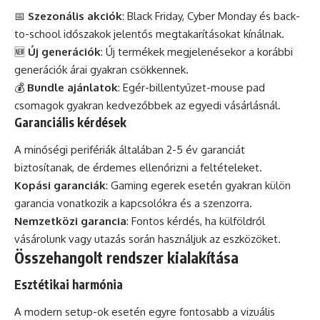
📅
Szezonális akciók
: Black Friday, Cyber Monday és back-
to-school időszakok jelentős megtakarításokat kínálnak.
🆕
Új generációk
: Új termékek megjelenésekor a korábbi
generációk árai gyakran csökkennek.
💰
Bundle ajánlatok
: Egér-billentyűzet-mouse pad
csomagok gyakran kedvezőbbek az egyedi vásárlásnál.
Garanciális kérdések
A minőségi perifériák általában 2-5 év garanciát
biztosítanak, de érdemes ellenőrizni a feltételeket.
Kopási garanciák
: Gaming egerek esetén gyakran külön
garancia vonatkozik a kapcsolókra és a szenzorra.
Nemzetközi garancia
: Fontos kérdés, ha külföldről
vásárolunk vagy utazás során használjuk az eszközöket.
Összehangolt rendszer kialakítása
Esztétikai harmónia
A modern setup-ok esetén egyre fontosabb a vizuális