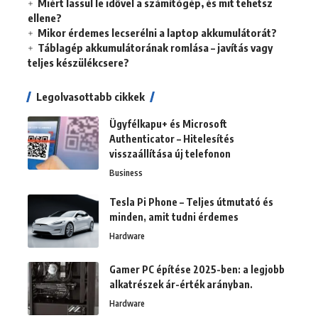
Miért lassul le idővel a számítógép, és mit tehetsz
ellene?
Mikor érdemes lecserélni a laptop akkumulátorát?
Táblagép akkumulátorának romlása – javítás vagy
teljes készülékcsere?
Legolvasottabb cikkek
Ügyfélkapu+ és Microsoft
Authenticator – Hitelesítés
visszaállítása új telefonon
Business
Tesla Pi Phone – Teljes útmutató és
minden, amit tudni érdemes
Hardware
Gamer PC építése 2025-ben: a legjobb
alkatrészek ár-érték arányban.
Hardware