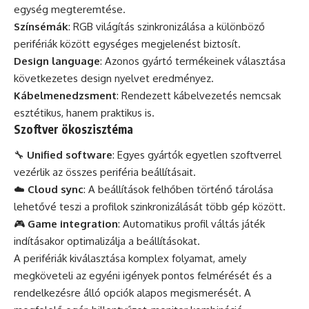
egység megteremtése.
Színsémák
: RGB világítás szinkronizálása a különböző
perifériák között egységes megjelenést biztosít.
Design language
: Azonos gyártó termékeinek választása
következetes design nyelvet eredményez.
Kábelmenedzsment
: Rendezett kábelvezetés nemcsak
esztétikus, hanem praktikus is.
Szoftver ökoszisztéma
🔧
Unified software
: Egyes gyártók egyetlen szoftverrel
vezérlik az összes periféria beállításait.
☁️
Cloud sync
: A beállítások felhőben történő tárolása
lehetővé teszi a profilok szinkronizálását több gép között.
🎮
Game integration
: Automatikus profil váltás játék
indításakor optimalizálja a beállításokat.
A perifériák kiválasztása komplex folyamat, amely
megköveteli az egyéni igények pontos felmérését és a
rendelkezésre álló opciók alapos megismerését. A