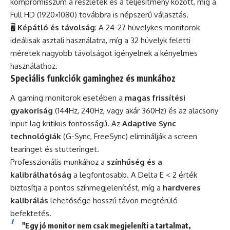
kompromisszum a részletek és a teljesítmény között, míg a
Full HD (1920×1080) továbbra is népszerű választás.
🖥️
Képátló és távolság
: A 24-27 hüvelykes monitorok
ideálisak asztali használatra, míg a 32 hüvelyk feletti
méretek nagyobb távolságot igényelnek a kényelmes
használathoz.
Speciális funkciók gaminghez és munkához
A gaming monitorok esetében a
magas frissítési
gyakoriság
(144Hz, 240Hz, vagy akár 360Hz) és az alacsony
input lag kritikus fontosságú. Az
Adaptive Sync
technológiák
(G-Sync, FreeSync) eliminálják a screen
tearinget és stutteringet.
Professzionális munkához a
színhűség és a
kalibrálhatóság
a legfontosabb. A Delta E < 2 érték
biztosítja a pontos színmegjelenítést, míg a
hardveres
kalibrálás
lehetősége hosszú távon megtérülő
befektetés.
"Egy jó monitor nem csak megjeleníti a tartalmat,