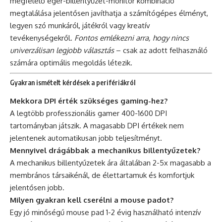
megfelelő egér-billentyűzet-monitor kombináció
megtalálása jelentősen javíthatja a számítógépes élményt,
legyen szó munkáról, játékról vagy kreatív
tevékenységekről.
Fontos emlékezni arra, hogy nincs
univerzálisan legjobb választás
– csak az adott felhasználó
számára optimális megoldás létezik.
Gyakran ismételt kérdések a perifériákról
Mekkora DPI érték szükséges gaming-hez?
A legtöbb professzionális gamer 400-1600 DPI
tartományban játszik. A magasabb DPI értékek nem
jelentenek automatikusan jobb teljesítményt.
Mennyivel drágábbak a mechanikus billentyűzetek?
A mechanikus billentyűzetek ára általában 2-5x magasabb a
membrános társaikénál, de élettartamuk és komfortjuk
jelentősen jobb.
Milyen gyakran kell cserélni a mouse padot?
Egy jó minőségű mouse pad 1-2 évig használható intenzív