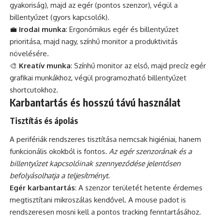
gyakoriság), majd az egér (pontos szenzor), végül a
billentyűzet (gyors kapcsolók).
💼
Irodai munka
: Ergonómikus egér és billentyűzet
prioritása, majd nagy, színhű monitor a produktivitás
növelésére.
🎨
Kreatív munka
: Színhű monitor az első, majd precíz egér
grafikai munkákhoz, végül programozható billentyűzet
shortcutokhoz.
Karbantartás és hosszú távú használat
Tisztítás és ápolás
A perifériák rendszeres tisztítása nemcsak higiéniai, hanem
funkcionális okokból is fontos.
Az egér szenzorának és a
billentyűzet kapcsolóinak szennyeződése jelentősen
befolyásolhatja a teljesítményt
.
Egér karbantartás
: A szenzor területét hetente érdemes
megtisztítani mikroszálas kendővel. A mouse padot is
rendszeresen mosni kell a pontos tracking fenntartásához.