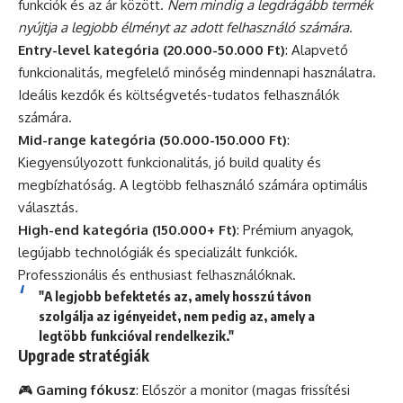
funkciók és az ár között.
Nem mindig a legdrágább termék
nyújtja a legjobb élményt az adott felhasználó számára
.
Entry-level kategória (20.000-50.000 Ft)
: Alapvető
funkcionalitás, megfelelő minőség mindennapi használatra.
Ideális kezdők és költségvetés-tudatos felhasználók
számára.
Mid-range kategória (50.000-150.000 Ft)
:
Kiegyensúlyozott funkcionalitás, jó build quality és
megbízhatóság. A legtöbb felhasználó számára optimális
választás.
High-end kategória (150.000+ Ft)
: Prémium anyagok,
legújabb technológiák és specializált funkciók.
Professzionális és enthusiast felhasználóknak.
"A legjobb befektetés az, amely hosszú távon
szolgálja az igényeidet, nem pedig az, amely a
legtöbb funkcióval rendelkezik."
Upgrade stratégiák
🎮
Gaming fókusz
: Először a monitor (magas frissítési