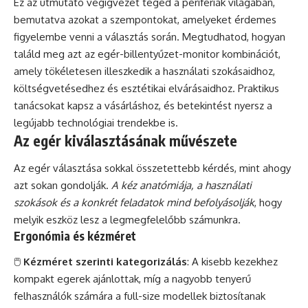
Ez az útmutató végigvezet téged a perifériák világában,
bemutatva azokat a szempontokat, amelyeket érdemes
figyelembe venni a választás során. Megtudhatod, hogyan
találd meg azt az egér-billentyűzet-monitor kombinációt,
amely tökéletesen illeszkedik a használati szokásaidhoz,
költségvetésedhez és esztétikai elvárásaidhoz. Praktikus
tanácsokat kapsz a vásárláshoz, és betekintést nyersz a
legújabb technológiai trendekbe is.
Az egér kiválasztásának művészete
Az egér választása sokkal összetettebb kérdés, mint ahogy
azt sokan gondolják.
A kéz anatómiája, a használati
szokások és a konkrét feladatok mind befolyásolják
, hogy
melyik eszköz lesz a legmegfelelőbb számunkra.
Ergonómia és kézméret
🖱️
Kézméret szerinti kategorizálás
: A kisebb kezekhez
kompakt egerek ajánlottak, míg a nagyobb tenyerű
felhasználók számára a full-size modellek biztosítanak