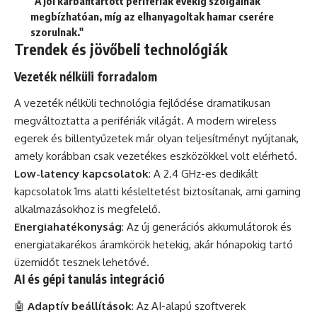
"A jól karbantartott perifériák évekig szolgálnak
megbízhatóan, míg az elhanyagoltak hamar cserére
szorulnak."
Trendek és jövőbeli technológiák
Vezeték nélküli forradalom
A vezeték nélküli technológia fejlődése dramatikusan
megváltoztatta a perifériák világát. A modern wireless
egerek és billentyűzetek már olyan teljesítményt nyújtanak,
amely korábban csak vezetékes eszközökkel volt elérhető.
Low-latency kapcsolatok
: A 2.4 GHz-es dedikált
kapcsolatok 1ms alatti késleltetést biztosítanak, ami gaming
alkalmazásokhoz is megfelelő.
Energiahatékonyság
: Az új generációs akkumulátorok és
energiatakarékos áramkörök hetekig, akár hónapokig tartó
üzemidőt tesznek lehetővé.
AI és gépi tanulás integráció
🤖
Adaptív beállítások
: Az AI-alapú szoftverek