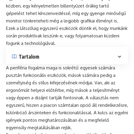
közben, egy kényelmetlen billentyűzet órákig tartó
gépelést tehet kínszenvedéssé, míg egy gyenge minőségű
monitor tönkreteheti még a legjobb grafikai élményt is.
Ezek a látszólag egyszerű eszközök döntik el, hogy munkánk
során produktívak leszünk-e, vagy folyamatosan küzdeni
fogunk a technológiával.
Tartalom
A periféria fogalma maga is sokrétű: egyesek számára
pusztán funkcionális eszközök, mások számára pedig a
személyiség és stílus kifejezésének módjai. Van, aki az
ergonómiát helyezi előtérbe, míg mások a teljesítményt
vagy éppen a dizájnt tartják fontosnak. A választás nem
egyszerű, hiszen a piacon számtalan opció áll rendelkezésre,
különböző árszinteken és funkcionalitással. A kulcs az egyéni
igények pontos meghatározásában és a megfelelő
egyensúly megtalálásában rejlik.