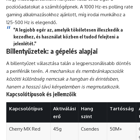
pozícióadatokat a számítógépnek. A 1000 Hz-es polling rate
gaming alkalmazásokhoz ajánlott, míg irodai munkához a
125-500 Hz is elegendő.
"A legjobb egér az, amelyik tökéletesen illeszkedik a
kezedhez, és használat közben el tudod felejteni a
jelenlétét."
Billentyűzetek: a gépelés alapjai
A billentyűzet választása talán a legperszonálisabb döntés
a perifériák terén.
A mechanikus és membránkapcsolók
közötti különbség nemcsak a hangban és érintésben,
hanem a hosszú távú kényelemben is megmutatkozik
.
Kapcsolótípusok és jellemzőik
Kapcsolótípus
Aktiválási
Hang
Tartósság
erő
szint
Cherry MX Red
45g
Csendes
50M+