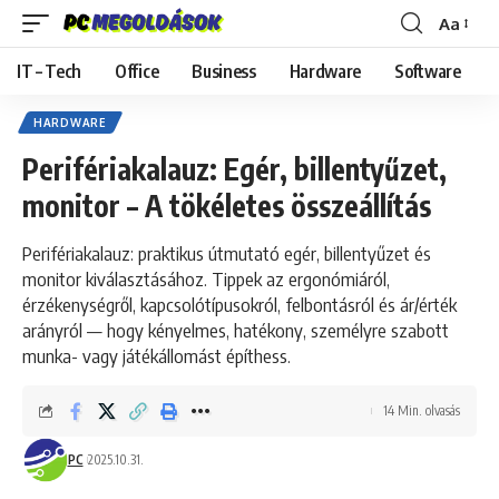
Aa
Font
Resizer
IT – Tech
Office
Business
Hardware
Software
HARDWARE
Perifériakalauz: Egér, billentyűzet,
monitor – A tökéletes összeállítás
Perifériakalauz: praktikus útmutató egér, billentyűzet és
monitor kiválasztásához. Tippek az ergonómiáról,
érzékenységről, kapcsolótípusokról, felbontásról és ár/érték
arányról — hogy kényelmes, hatékony, személyre szabott
munka- vagy játékállomást építhess.
14 Min. olvasás
PC
2025.10.31.