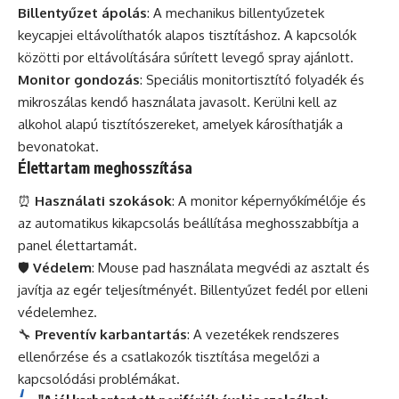
Billentyűzet ápolás
: A mechanikus billentyűzetek
keycapjei eltávolíthatók alapos tisztításhoz. A kapcsolók
közötti por eltávolítására sűrített levegő spray ajánlott.
Monitor gondozás
: Speciális monitortisztító folyadék és
mikroszálas kendő használata javasolt. Kerülni kell az
alkohol alapú tisztítószereket, amelyek károsíthatják a
bevonatokat.
Élettartam meghosszítása
⏰
Használati szokások
: A monitor képernyőkímélője és
az automatikus kikapcsolás beállítása meghosszabbítja a
panel élettartamát.
🛡️
Védelem
: Mouse pad használata megvédi az asztalt és
javítja az egér teljesítményét. Billentyűzet fedél por elleni
védelemhez.
🔧
Preventív karbantartás
: A vezetékek rendszeres
ellenőrzése és a csatlakozók tisztítása megelőzi a
kapcsolódási problémákat.