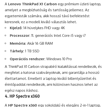
A
Lenovo ThinkPad X1 Carbon
egy prémium üzleti laptop,
amelyet a megbízhatóság és tartósság jellemez. Az
egyetemisták számára, akik hosszú távú befektetést
keresnek, ez a modell kiváló választás lehet.
Kijelző:
14 hüvelykes FHD vagy 4K
Processzor:
11. generációs Intel Core i5 vagy i7
Memória:
Akár 16 GB RAM
Tárhely:
1 TB SSD
Operációs rendszer:
Windows 10 Pro
A ThinkPad X1 Carbon strapabíró kialakítással rendelkezik, és
megfelel a katonai szabványoknak, ami garantálja a hosszú
élettartamot. Emellett a laptop kiváló billentyűzettel és
érintőpaddal rendelkezik, ami különösen hasznos lehet az
egész napos íráshoz.
4. HP Spectre x360
A
HP Spectre x360
egy sokoldalú és elegáns 2-in-1 laptop,