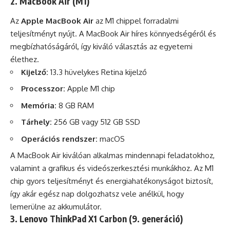
2. MacBook Air (M1)
Az
Apple MacBook Air
az M1 chippel forradalmi
teljesítményt nyújt. A MacBook Air híres könnyedségéről és
megbízhatóságáról, így kiváló választás az egyetemi
élethez.
Kijelző:
13.3 hüvelykes Retina kijelző
Processzor:
Apple M1 chip
Memória:
8 GB RAM
Tárhely:
256 GB vagy 512 GB SSD
Operációs rendszer:
macOS
A MacBook Air kiválóan alkalmas mindennapi feladatokhoz,
valamint a grafikus és videószerkesztési munkákhoz. Az M1
chip gyors teljesítményt és energiahatékonyságot biztosít,
így akár egész nap dolgozhatsz vele anélkül, hogy
lemerülne az akkumulátor.
3. Lenovo ThinkPad X1 Carbon (9. generáció)