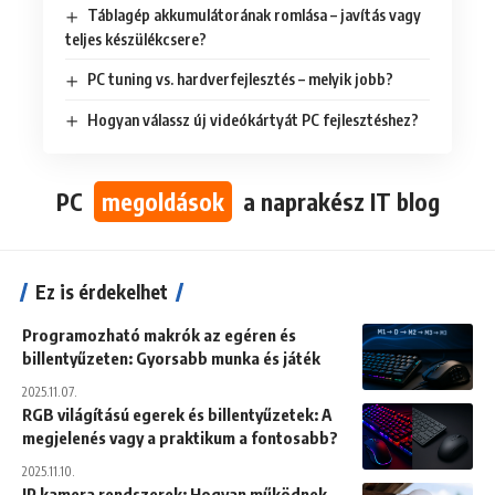
Táblagép akkumulátorának romlása – javítás vagy
teljes készülékcsere?
PC tuning vs. hardverfejlesztés – melyik jobb?
Hogyan válassz új videókártyát PC fejlesztéshez?
PC
megoldások
a naprakész IT blog
Ez is érdekelhet
Programozható makrók az egéren és
billentyűzeten: Gyorsabb munka és játék
2025.11.07.
RGB világítású egerek és billentyűzetek: A
megjelenés vagy a praktikum a fontosabb?
2025.11.10.
IP kamera rendszerek: Hogyan működnek,