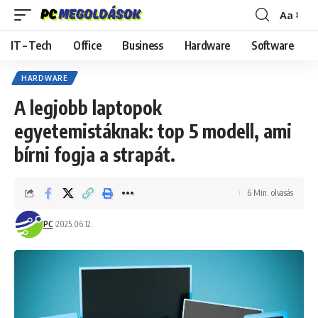
Aa
Font
Resizer
IT – Tech
Office
Business
Hardware
Software
HARDWARE
A legjobb laptopok
egyetemistáknak: top 5 modell, ami
bírni fogja a strapát.
6 Min. olvasás
PC
2025.06.12.