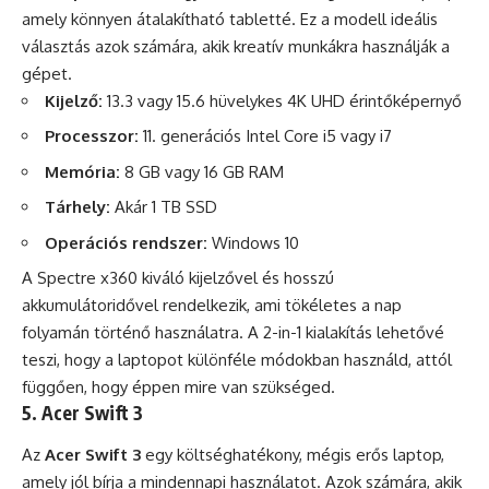
amely könnyen átalakítható tabletté. Ez a modell ideális
választás azok számára, akik kreatív munkákra használják a
gépet.
Kijelző:
13.3 vagy 15.6 hüvelykes 4K UHD érintőképernyő
Processzor:
11. generációs Intel Core i5 vagy i7
Memória:
8 GB vagy 16 GB RAM
Tárhely:
Akár 1 TB SSD
Operációs rendszer:
Windows 10
A Spectre x360 kiváló kijelzővel és hosszú
akkumulátoridővel rendelkezik, ami tökéletes a nap
folyamán történő használatra. A 2-in-1 kialakítás lehetővé
teszi, hogy a laptopot különféle módokban használd, attól
függően, hogy éppen mire van szükséged.
5. Acer Swift 3
Az
Acer Swift 3
egy költséghatékony, mégis erős laptop,
amely jól bírja a mindennapi használatot. Azok számára, akik