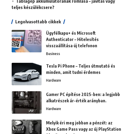
Táblagép akkumulátorának romlása – javítás vagy
teljes készülékcsere?
Legolvasottabb cikkek
Ügyfélkapu+ és Microsoft
Authenticator – Hitelesítés
visszaállítása új telefonon
Business
Tesla Pi Phone – Teljes útmutató és
minden, amit tudni érdemes
Hardware
Gamer PC építése 2025-ben: a legjobb
alkatrészek ár-érték arányban.
Hardware
Melyik éri meg jobban a pénzét: az
Xbox Game Pass vagy az új PlayStation