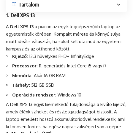
Tartalom
1. Dell XPS 13
A
Dell XPS 13
a piacon az egyik legnépszerűbb laptop az
egyetemisták körében. Kompakt mérete és könnyű súlya
miatt ideális választás, ha sokat kell utaznod az egyetemi
kampusz és az otthonod között.
Kijelző:
13.3 hüvelykes FHD+ InfinityEdge
Processzor:
11. generációs Intel Core i5 vagy i7
Memória:
Akár 16 GB RAM
Tárhely:
512 GB SSD
Operációs rendszer:
Windows 10
A Dell XPS 13 egyik kiemelkedő tulajdonsága a kiváló kijelző,
amely élénk színeket és részletgazdagságot biztosít. A
laptop emellett hosszú akkumulátoridővel rendelkezik, ami
különösen fontos, ha egész napra szükséged van a gépre.