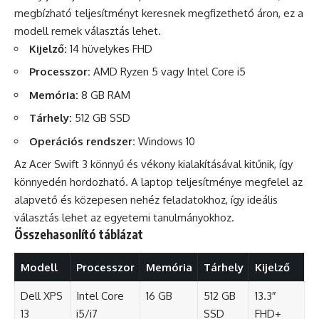
megbízható teljesítményt keresnek megfizethető áron, ez a
modell remek választás lehet.
Kijelző:
14 hüvelykes FHD
Processzor:
AMD Ryzen 5 vagy Intel Core i5
Memória:
8 GB RAM
Tárhely:
512 GB SSD
Operációs rendszer:
Windows 10
Az Acer Swift 3 könnyű és vékony kialakításával kitűnik, így
könnyedén hordozható. A laptop teljesítménye megfelel az
alapvető és közepesen nehéz feladatokhoz, így ideális
választás lehet az egyetemi tanulmányokhoz.
Összehasonlító táblázat
Modell
Processzor
Memória
Tárhely
Kijelző
Dell XPS
Intel Core
16 GB
512 GB
13.3″
13
i5/i7
SSD
FHD+