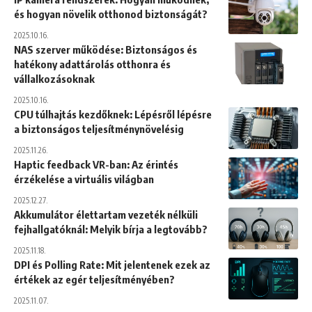
és hogyan növelik otthonod biztonságát?
2025.10.16.
NAS szerver működése: Biztonságos és
hatékony adattárolás otthonra és
vállalkozásoknak
2025.10.16.
CPU túlhajtás kezdőknek: Lépésről lépésre
a biztonságos teljesítménynövelésig
2025.11.26.
Haptic feedback VR-ban: Az érintés
érzékelése a virtuális világban
2025.12.27.
Akkumulátor élettartam vezeték nélküli
fejhallgatóknál: Melyik bírja a legtovább?
2025.11.18.
DPI és Polling Rate: Mit jelentenek ezek az
értékek az egér teljesítményében?
2025.11.07.