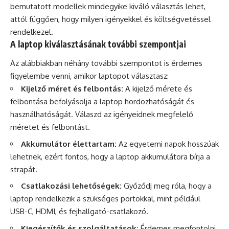
bemutatott modellek mindegyike kiváló választás lehet,
attól függően, hogy milyen igényekkel és költségvetéssel
rendelkezel.
A laptop kiválasztásának további szempontjai
Az alábbiakban néhány további szempontot is érdemes
figyelembe venni, amikor laptopot választasz:
Kijelző méret és felbontás:
A kijelző mérete és
felbontása befolyásolja a laptop hordozhatóságát és
használhatóságát. Válaszd az igényeidnek megfelelő
méretet és felbontást.
Akkumulátor élettartam:
Az egyetemi napok hosszúak
lehetnek, ezért fontos, hogy a laptop akkumulátora bírja a
strapát.
Csatlakozási lehetőségek:
Győződj meg róla, hogy a
laptop rendelkezik a szükséges portokkal, mint például
USB-C, HDMI, és fejhallgató-csatlakozó.
Kiegészítők és szolgáltatások:
Érdemes megfontolni