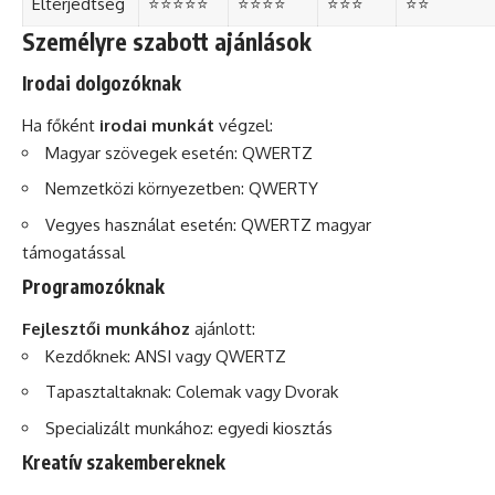
Elterjedtség
⭐⭐⭐⭐⭐
⭐⭐⭐⭐
⭐⭐⭐
⭐⭐
Személyre szabott ajánlások
Irodai dolgozóknak
Ha főként
irodai munkát
végzel:
Magyar szövegek esetén: QWERTZ
Nemzetközi környezetben: QWERTY
Vegyes használat esetén: QWERTZ magyar
támogatással
Programozóknak
Fejlesztői munkához
ajánlott:
Kezdőknek: ANSI vagy QWERTZ
Tapasztaltaknak: Colemak vagy Dvorak
Specializált munkához: egyedi kiosztás
Kreatív szakembereknek