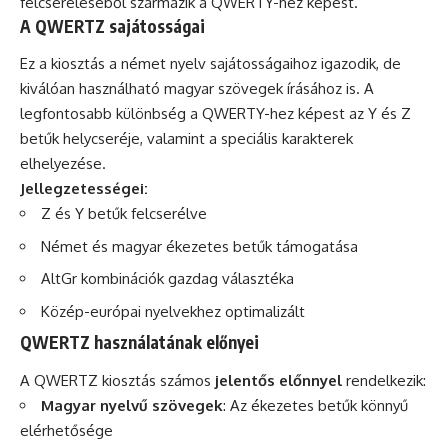
felcseréléséből származik a QWERTY-hez képest.
A QWERTZ sajátosságai
Ez a kiosztás a német nyelv sajátosságaihoz igazodik, de
kiválóan használható magyar szövegek írásához is. A
legfontosabb különbség a QWERTY-hez képest az Y és Z
betűk helycseréje, valamint a speciális karakterek
elhelyezése.
Jellegzetességei:
Z és Y betűk felcserélve
Német és magyar ékezetes betűk támogatása
AltGr kombinációk gazdag választéka
Közép-európai nyelvekhez optimalizált
QWERTZ használatának előnyei
A QWERTZ kiosztás számos
jelentős előnnyel
rendelkezik:
Magyar nyelvű szövegek
: Az ékezetes betűk könnyű
elérhetősége