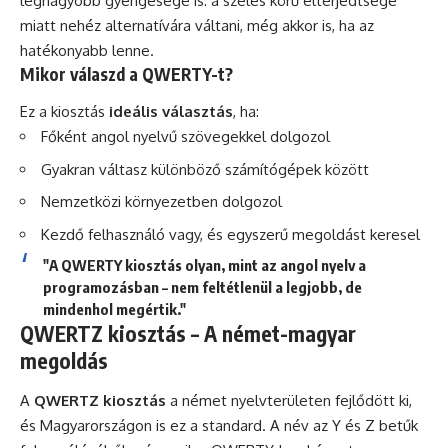
legnagyobb gyengesége is: a széles körű elterjedtsége
miatt nehéz alternatívára váltani, még akkor is, ha az
hatékonyabb lenne.
Mikor válaszd a QWERTY-t?
Ez a kiosztás
ideális választás
, ha:
Főként angol nyelvű szövegekkel dolgozol
Gyakran váltasz különböző számítógépek között
Nemzetközi környezetben dolgozol
Kezdő felhasználó vagy, és egyszerű megoldást keresel
"A QWERTY kiosztás olyan, mint az angol nyelv a
programozásban – nem feltétlenül a legjobb, de
mindenhol megértik."
QWERTZ kiosztás – A német-magyar
megoldás
A
QWERTZ kiosztás
a német nyelvterületen fejlődött ki,
és Magyarországon is ez a standard. A név az Y és Z betűk