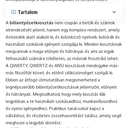
Tartalom
A
billentyűzetkiosztás
nem csupán a betűk és számok
elrendezését jelenti, hanem egy komplex rendszert, amely
évtizedek alatt alakult ki, és különböző nyelvek, kultúrák és
használati szokások igényeit szolgálja ki. Minden kiosztásnak
megvannak a maga előnyei és hátrányai, és ami az egyik
felhasználó számára tökéletes, az másnak frusztráló lehet.
A QWERTY, QWERTZ és ANSI kiosztások mindegyike más-
más filozófiát követ, és eltérő célközönséget szolgál ki.
Ebben az átfogó útmutatóban megismerheted a
legnépszerűbb billentyűzetkiosztások jellemzőit, előnyeit
és hátrányait. Megtudhatod, hogy mely kiosztás illik
legjobban a te használati szokásaidhoz, munkastílusodhoz
és nyelvi igényeidhez. Praktikus tanácsokat kapsz a
váltáshoz, és részletes összehasonlítást találsz, amely segít
meghozni a legjobb döntést.