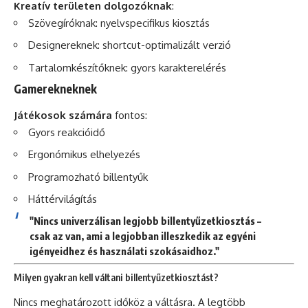
Kreatív területen dolgozóknak
:
Szövegíróknak: nyelvspecifikus kiosztás
Designereknek: shortcut-optimalizált verzió
Tartalomkészítőknek: gyors karakterelérés
Gamerekneknek
Játékosok számára
fontos:
Gyors reakcióidő
Ergonómikus elhelyezés
Programozható billentyűk
Háttérvilágítás
"Nincs univerzálisan legjobb billentyűzetkiosztás –
csak az van, ami a legjobban illeszkedik az egyéni
igényeidhez és használati szokásaidhoz."
Milyen gyakran kell váltani billentyűzetkiosztást?
Nincs meghatározott időköz a váltásra. A legtöbb