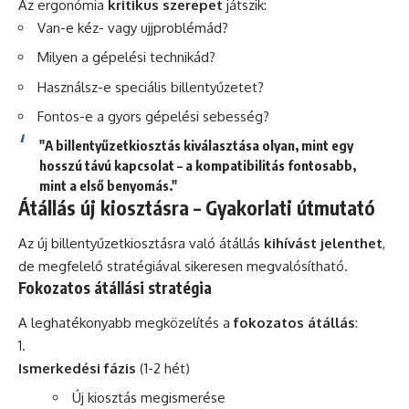
Az ergonómia
kritikus szerepet
játszik:
Van-e kéz- vagy ujjproblémád?
Milyen a gépelési technikád?
Használsz-e speciális billentyűzetet?
Fontos-e a gyors gépelési sebesség?
"A billentyűzetkiosztás kiválasztása olyan, mint egy
hosszú távú kapcsolat – a kompatibilitás fontosabb,
mint a első benyomás."
Átállás új kiosztásra – Gyakorlati útmutató
Az új billentyűzetkiosztásra való átállás
kihívást jelenthet
,
de megfelelő stratégiával sikeresen megvalósítható.
Fokozatos átállási stratégia
A leghatékonyabb megközelítés a
fokozatos átállás
:
Ismerkedési fázis
(1-2 hét)
Új kiosztás megismerése