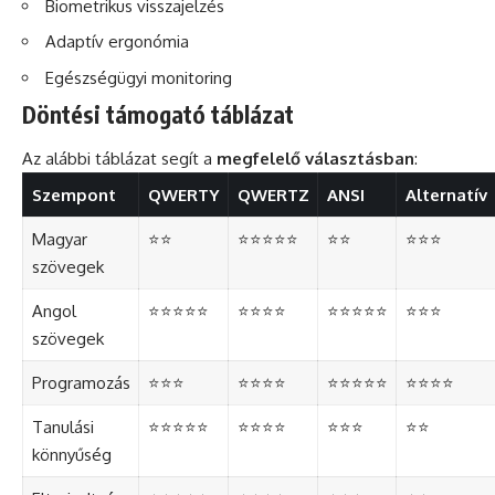
Biometrikus visszajelzés
Adaptív ergonómia
Egészségügyi monitoring
Döntési támogató táblázat
Az alábbi táblázat segít a
megfelelő választásban
:
Szempont
QWERTY
QWERTZ
ANSI
Alternatív
Magyar
⭐⭐
⭐⭐⭐⭐⭐
⭐⭐
⭐⭐⭐
szövegek
Angol
⭐⭐⭐⭐⭐
⭐⭐⭐⭐
⭐⭐⭐⭐⭐
⭐⭐⭐
szövegek
Programozás
⭐⭐⭐
⭐⭐⭐⭐
⭐⭐⭐⭐⭐
⭐⭐⭐⭐
Tanulási
⭐⭐⭐⭐⭐
⭐⭐⭐⭐
⭐⭐⭐
⭐⭐
könnyűség