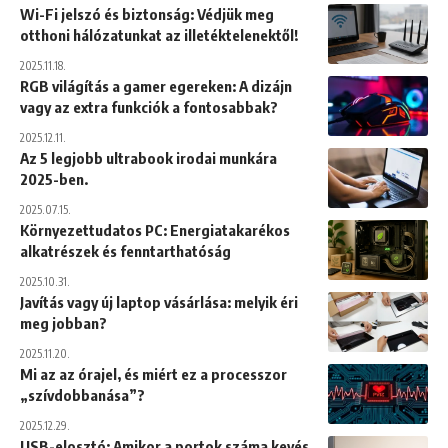
Wi-Fi jelszó és biztonság: Védjük meg
otthoni hálózatunkat az illetéktelenektől!
2025.11.18.
RGB világítás a gamer egereken: A dizájn
vagy az extra funkciók a fontosabbak?
2025.12.11.
Az 5 legjobb ultrabook irodai munkára
2025-ben.
2025.07.15.
Környezettudatos PC: Energiatakarékos
alkatrészek és fenntarthatóság
2025.10.31.
Javítás vagy új laptop vásárlása: melyik éri
meg jobban?
2025.11.20.
Mi az az órajel, és miért ez a processzor
„szívdobbanása”?
2025.12.29.
USB-elosztó: Amikor a portok száma kevés,