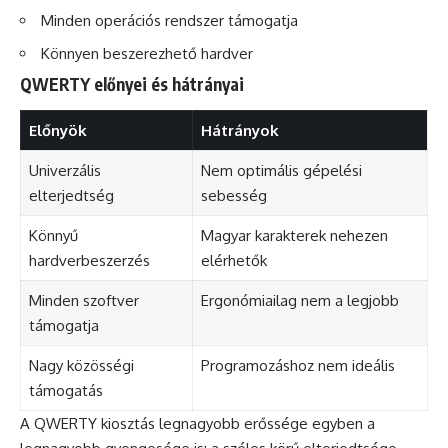
Minden operációs rendszer támogatja
Könnyen beszerezhető hardver
QWERTY előnyei és hátrányai
Előnyök
Hátrányok
Univerzális
Nem optimális gépelési
elterjedtség
sebesség
Könnyű
Magyar karakterek nehezen
hardverbeszerzés
elérhetők
Minden szoftver
Ergonómiailag nem a legjobb
támogatja
Nagy közösségi
Programozáshoz nem ideális
támogatás
A QWERTY kiosztás legnagyobb erőssége egyben a