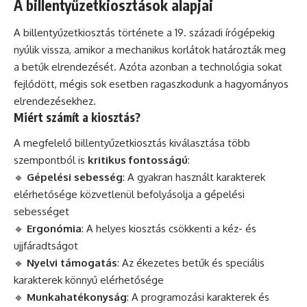
A billentyűzetkiosztások alapjai
A billentyűzetkiosztás története a 19. századi írógépekig
nyúlik vissza, amikor a mechanikus korlátok határozták meg
a betűk elrendezését. Azóta azonban a technológia sokat
fejlődött, mégis sok esetben ragaszkodunk a hagyományos
elrendezésekhez.
Miért számít a kiosztás?
A megfelelő billentyűzetkiosztás kiválasztása több
szempontból is
kritikus fontosságú
:
🔹
Gépelési sebesség
: A gyakran használt karakterek
elérhetősége közvetlenül befolyásolja a gépelési
sebességet
🔹
Ergonómia
: A helyes kiosztás csökkenti a kéz- és
ujjfáradtságot
🔹
Nyelvi támogatás
: Az ékezetes betűk és speciális
karakterek könnyű elérhetősége
🔹
Munkahatékonyság
: A programozási karakterek és