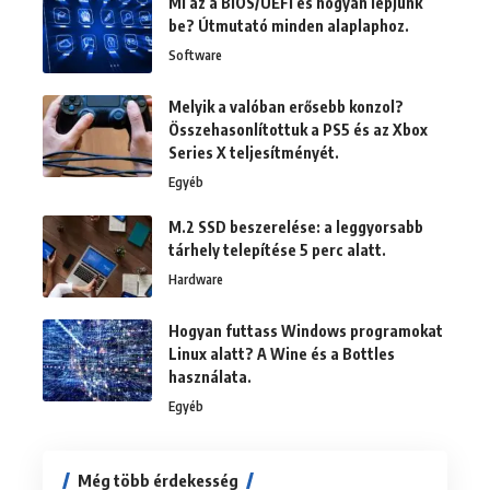
Mi az a BIOS/UEFI és hogyan lépjünk
be? Útmutató minden alaplaphoz.
Software
Melyik a valóban erősebb konzol?
Összehasonlítottuk a PS5 és az Xbox
Series X teljesítményét.
Egyéb
M.2 SSD beszerelése: a leggyorsabb
tárhely telepítése 5 perc alatt.
Hardware
Hogyan futtass Windows programokat
Linux alatt? A Wine és a Bottles
használata.
Egyéb
Még több érdekesség