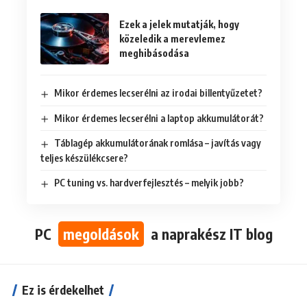
Ezek a jelek mutatják, hogy
közeledik a merevlemez
meghibásodása
Mikor érdemes lecserélni az irodai billentyűzetet?
Mikor érdemes lecserélni a laptop akkumulátorát?
Táblagép akkumulátorának romlása – javítás vagy
teljes készülékcsere?
PC tuning vs. hardverfejlesztés – melyik jobb?
PC
megoldások
a naprakész IT blog
Ez is érdekelhet