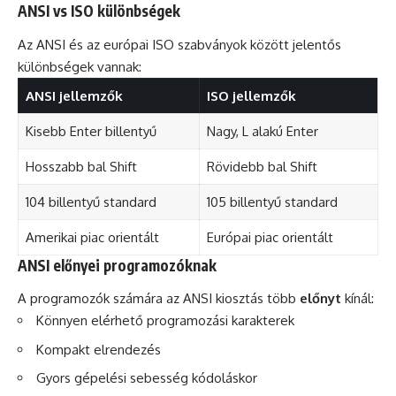
ANSI vs ISO különbségek
Az ANSI és az európai ISO szabványok között jelentős
különbségek vannak:
ANSI jellemzők
ISO jellemzők
Kisebb Enter billentyű
Nagy, L alakú Enter
Hosszabb bal Shift
Rövidebb bal Shift
104 billentyű standard
105 billentyű standard
Amerikai piac orientált
Európai piac orientált
ANSI előnyei programozóknak
A programozók számára az ANSI kiosztás több
előnyt
kínál:
Könnyen elérhető programozási karakterek
Kompakt elrendezés
Gyors gépelési sebesség kódoláskor