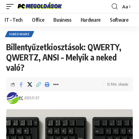
Aa
Font
Resizer
IT – Tech
Office
Business
Hardware
Software
HARDWARE
Billentyűzetkiosztások: QWERTY,
QWERTZ, ANSI – Melyik a neked
való?
12 Min. olvasás
PC
2025.11.07.