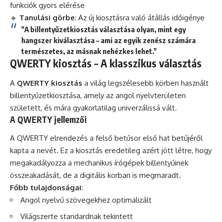
funkciók gyors elérése
🔹
Tanulási görbe
: Az új kiosztásra való átállás időigénye
"A billentyűzetkiosztás választása olyan, mint egy
hangszer kiválasztása – ami az egyik zenész számára
természetes, az másnak nehézkes lehet."
QWERTY kiosztás – A klasszikus választás
A
QWERTY kiosztás
a világ legszélesebb körben használt
billentyűzetkiosztása, amely az angol nyelvterületen
született, és mára gyakorlatilag univerzálissá vált.
A QWERTY jellemzői
A QWERTY elrendezés a felső betűsor első hat betűjéről
kapta a nevét. Ez a kiosztás eredetileg azért jött létre, hogy
megakadályozza a mechanikus írógépek billentyűinek
összeakadását, de a digitális korban is megmaradt.
Főbb tulajdonságai:
Angol nyelvű szövegekhez optimalizált
Világszerte standardnak tekintett