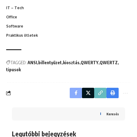
IT – Tech
Office
Software
Praktikus ötletek
TAGGED:
ANSI
billentyűzet
kiosztás
QWERTY
QWERTZ
tipusok
Keresés
Legutóbbi bejegyzések