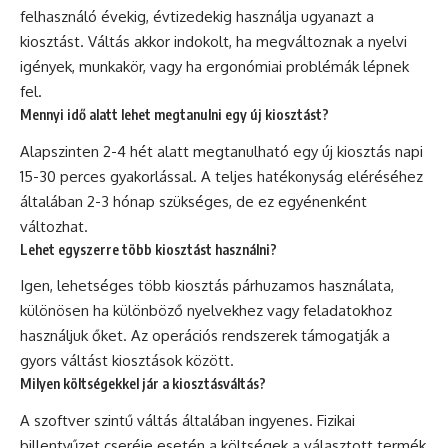
felhasználó évekig, évtizedekig használja ugyanazt a
kiosztást. Váltás akkor indokolt, ha megváltoznak a nyelvi
igények, munkakör, vagy ha ergonómiai problémák lépnek
fel.
Mennyi idő alatt lehet megtanulni egy új kiosztást?
Alapszinten 2-4 hét alatt megtanulható egy új kiosztás napi
15-30 perces gyakorlással. A teljes hatékonyság eléréséhez
általában 2-3 hónap szükséges, de ez egyénenként
változhat.
Lehet egyszerre több kiosztást használni?
Igen, lehetséges több kiosztás párhuzamos használata,
különösen ha különböző nyelvekhez vagy feladatokhoz
használjuk őket. Az operációs rendszerek támogatják a
gyors váltást kiosztások között.
Milyen költségekkel jár a kiosztásváltás?
A szoftver szintű váltás általában ingyenes. Fizikai
billentyűzet cseréje esetén a költségek a választott termék