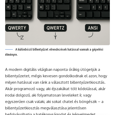
A különböző billentyűzet elrendezések hatással vannak a gépelési
élményre.
A modern digitális világban naponta órákig ütögetjük a
billentyűzetet, mégis kevesen gondolkodnak el azon, hogy
milyen hatással van ránk a választott billentyűzetkiosztás.
Akár programozó vagy, aki éjszakákat tölt kódolással, akár
irodai dolgozó, aki folyamatosan leveleket ír, vagy
egyszerűen csak valaki, aki sokat chatel és böngészik – a
billentyűzetkiosztás megválasztása jelentősen
befolyásolhatja a hatékonyságodat és kényelmedet.